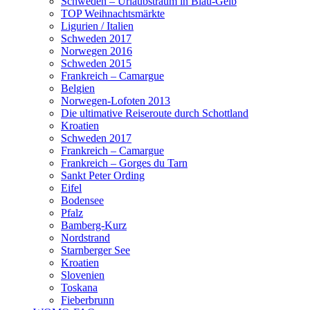
Schweden – Urlaubstraum in Blau-Gelb
TOP Weihnachtsmärkte
Ligurien / Italien
Schweden 2017
Norwegen 2016
Schweden 2015
Frankreich – Camargue
Belgien
Norwegen-Lofoten 2013
Die ultimative Reiseroute durch Schottland
Kroatien
Schweden 2017
Frankreich – Camargue
Frankreich – Gorges du Tarn
Sankt Peter Ording
Eifel
Bodensee
Pfalz
Bamberg-Kurz
Nordstrand
Starnberger See
Kroatien
Slovenien
Toskana
Fieberbrunn