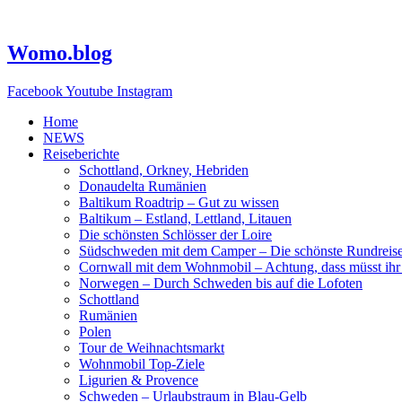
Zum
Inhalt
springen
Womo.blog
Facebook
Youtube
Instagram
Home
NEWS
Reiseberichte
Schottland, Orkney, Hebriden
Donaudelta Rumänien
Baltikum Roadtrip – Gut zu wissen
Baltikum – Estland, Lettland, Litauen
Die schönsten Schlösser der Loire
Südschweden mit dem Camper – Die schönste Rundreis
Cornwall mit dem Wohnmobil – Achtung, dass müsst ihr
Norwegen – Durch Schweden bis auf die Lofoten
Schottland
Rumänien
Polen
Tour de Weihnachtsmarkt
Wohnmobil Top-Ziele
Ligurien & Provence
Schweden – Urlaubstraum in Blau-Gelb