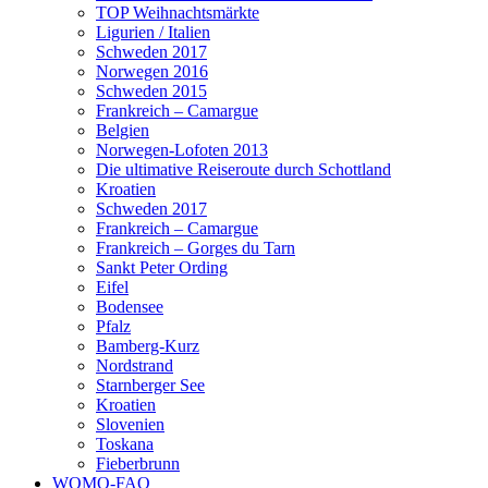
TOP Weihnachtsmärkte
Ligurien / Italien
Schweden 2017
Norwegen 2016
Schweden 2015
Frankreich – Camargue
Belgien
Norwegen-Lofoten 2013
Die ultimative Reiseroute durch Schottland
Kroatien
Schweden 2017
Frankreich – Camargue
Frankreich – Gorges du Tarn
Sankt Peter Ording
Eifel
Bodensee
Pfalz
Bamberg-Kurz
Nordstrand
Starnberger See
Kroatien
Slovenien
Toskana
Fieberbrunn
WOMO-FAQ