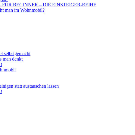
BIL FÜR BEGINNER – DIE EINSTEIGER-REIHE
aucht man im Wohnmobil?
el selbstgemacht
ls man denkt
n!
ohnmobil
nigen statt austauschen lassen
n!