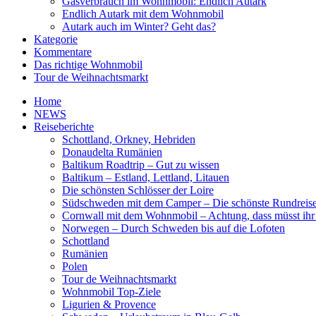
Gasverbrauch im Wohnmobil: Endlich Autark
Endlich Autark mit dem Wohnmobil
Autark auch im Winter? Geht das?
Kategorie
Kommentare
Das richtige Wohnmobil
Tour de Weihnachtsmarkt
Home
NEWS
Reiseberichte
Schottland, Orkney, Hebriden
Donaudelta Rumänien
Baltikum Roadtrip – Gut zu wissen
Baltikum – Estland, Lettland, Litauen
Die schönsten Schlösser der Loire
Südschweden mit dem Camper – Die schönste Rundreis
Cornwall mit dem Wohnmobil – Achtung, dass müsst ihr
Norwegen – Durch Schweden bis auf die Lofoten
Schottland
Rumänien
Polen
Tour de Weihnachtsmarkt
Wohnmobil Top-Ziele
Ligurien & Provence