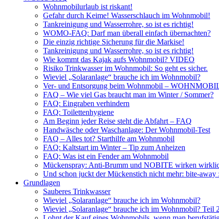
Wohnmobilurlaub ist riskant!
Gefahr durch Keime! Wasserschlauch im Wohnmobil!
Tankreinigung und Wasserrohre, so ist es richtig!
WOMO-FAQ: Darf man überall einfach übernachten?
Die einzig richtige Sicherung für die Markise!
Tankreinigung und Wasserrohre, so ist es richtig!
Wie kommt das Kajak aufs Wohnmobil? VIDEO
Risiko Trinkwasser im Wohnmobil: So geht es sicher.
Wieviel „Solaranlage“ brauche ich im Wohnmobil?
Ver- und Entsorgung beim Wohnmobil – WOHNMO
FAQ – Wie viel Gas braucht man im Winter / Sommer?
FAQ: Eingraben verhindern
FAQ: Toilettenhygiene
Am Beginn jeder Reise steht die Abfahrt – FAQ
Handwäsche oder Waschanlage: Der Wohnmobil-Test
FAQ – Alles tot? Starthilfe am Wohnmobil
FAQ: Kaltstart im Winter – Tip zum Anheizen
FAQ: Was ist ein Fender am Wohnmobil
Mückenspray: Anti-Brumm und NOBITE wirken wirklic
Und schon juckt der Mückenstich nicht mehr: bite-away
Grundlagen
Sauberes Trinkwasser
Wieviel „Solaranlage“ brauche ich im Wohnmobil?
Wieviel „Solaranlage“ brauche ich im Wohnmobil? Teil 
Lohnt der Kauf eines Wohnmobils, wenn man berufstätig