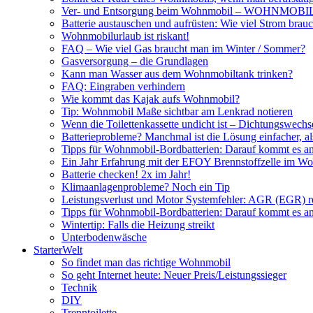
Ver- und Entsorgung beim Wohnmobil – WOHNMO
Batterie austauschen und aufrüsten: Wie viel Strom br
Wohnmobilurlaub ist riskant!
FAQ – Wie viel Gas braucht man im Winter / Sommer?
Gasversorgung – die Grundlagen
Kann man Wasser aus dem Wohnmobiltank trinken?
FAQ: Eingraben verhindern
Wie kommt das Kajak aufs Wohnmobil?
Tip: Wohnmobil Maße sichtbar am Lenkrad notieren
Wenn die Toilettenkassette undicht ist – Dichtungswechs
Batterieprobleme? Manchmal ist die Lösung einfacher, a
Tipps für Wohnmobil-Bordbatterien: Darauf kommt es a
Ein Jahr Erfahrung mit der EFOY Brennstoffzelle im W
Batterie checken! 2x im Jahr!
Klimaanlagenprobleme? Noch ein Tip
Leistungsverlust und Motor Systemfehler: AGR (EGR) rei
Tipps für Wohnmobil-Bordbatterien: Darauf kommt es a
Wintertip: Falls die Heizung streikt
Unterbodenwäsche
StarterWelt
So findet man das richtige Wohnmobil
So geht Internet heute: Neuer Preis/Leistungssieger
Technik
DIY
Trenntoilette