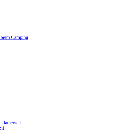
er beim Camping
eklamewelt.
il