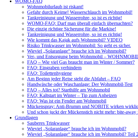
WOMO-FAQ
Wohnmobilurlaub ist riskant!
Gefahr durch Keime! Wasserschlauch im Wohnmobil!
Tankreinigung und Wasserrohre, so ist es richtig!
WOMO-FAQ: Darf man überall einfach übernachten?
Die einzig richtige Sicherung für die Markise!
Tankreinigung und Wasserrohre, so ist es richtig!
Wie kommt das Kajak aufs Wohnmobil? VIDEO
Risiko Trinkwasser im Wohnmobil: So geht es sicher.
Wieviel „Solaranlage“ brauche ich im Wohnmobil?
Ver- und Entsorgung beim Wohnmobil – WOHNMO
FAQ – Wie viel Gas braucht man im Winter / Sommer?
FAQ: Eingraben verhindern
FAQ: Toilettenhygiene
Am Beginn jeder Reise steht die Abfahrt – FAQ
Handwäsche oder Waschanlage: Der Wohnmobil-Test
FAQ – Alles tot? Starthilfe am Wohnmobil
FAQ: Kaltstart im Winter – Tip zum Anheizen
FAQ: Was ist ein Fender am Wohnmobil
Mückenspray: Anti-Brumm und NOBITE wirken wirklic
Und schon juckt der Mückenstich nicht mehr: bite-away
Grundlagen
Sauberes Trinkwasser
Wieviel „Solaranlage“ brauche ich im Wohnmobil?
Wieviel „Solaranlage“ brauche ich im Wohnmobil? Teil 