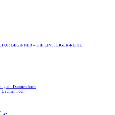
BIL FÜR BEGINNER – DIE EINSTEIGER-REIHE
h gut – Daumen hoch
 : Daumen hoch!
2
 ist?