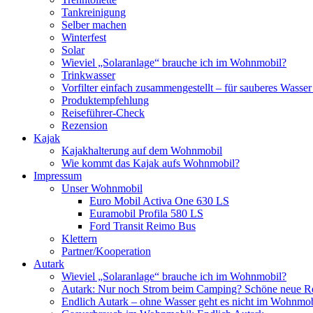
Tankreinigung
Selber machen
Winterfest
Solar
Wieviel „Solaranlage“ brauche ich im Wohnmobil?
Trinkwasser
Vorfilter einfach zusammengestellt – für sauberes Wass
Produktempfehlung
Reiseführer-Check
Rezension
Kajak
Kajakhalterung auf dem Wohnmobil
Wie kommt das Kajak aufs Wohnmobil?
Impressum
Unser Wohnmobil
Euro Mobil Activa One 630 LS
Euramobil Profila 580 LS
Ford Transit Reimo Bus
Klettern
Partner/Kooperation
Autark
Wieviel „Solaranlage“ brauche ich im Wohnmobil?
Autark: Nur noch Strom beim Camping? Schöne neue R
Endlich Autark – ohne Wasser geht es nicht im Wohnmob