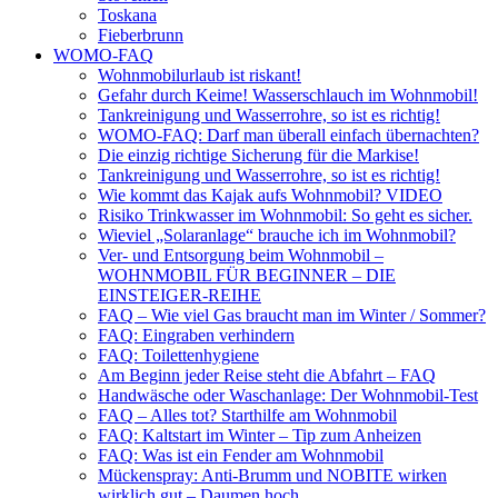
Toskana
Fieberbrunn
WOMO-FAQ
Wohnmobilurlaub ist riskant!
Gefahr durch Keime! Wasserschlauch im Wohnmobil!
Tankreinigung und Wasserrohre, so ist es richtig!
WOMO-FAQ: Darf man überall einfach übernachten?
Die einzig richtige Sicherung für die Markise!
Tankreinigung und Wasserrohre, so ist es richtig!
Wie kommt das Kajak aufs Wohnmobil? VIDEO
Risiko Trinkwasser im Wohnmobil: So geht es sicher.
Wieviel „Solaranlage“ brauche ich im Wohnmobil?
Ver- und Entsorgung beim Wohnmobil –
WOHNMOBIL FÜR BEGINNER – DIE
EINSTEIGER-REIHE
FAQ – Wie viel Gas braucht man im Winter / Sommer?
FAQ: Eingraben verhindern
FAQ: Toilettenhygiene
Am Beginn jeder Reise steht die Abfahrt – FAQ
Handwäsche oder Waschanlage: Der Wohnmobil-Test
FAQ – Alles tot? Starthilfe am Wohnmobil
FAQ: Kaltstart im Winter – Tip zum Anheizen
FAQ: Was ist ein Fender am Wohnmobil
Mückenspray: Anti-Brumm und NOBITE wirken
wirklich gut – Daumen hoch