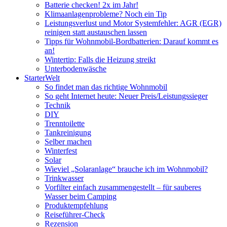
Batterie checken! 2x im Jahr!
Klimaanlagenprobleme? Noch ein Tip
Leistungsverlust und Motor Systemfehler: AGR (EGR)
reinigen statt austauschen lassen
Tipps für Wohnmobil-Bordbatterien: Darauf kommt es
an!
Wintertip: Falls die Heizung streikt
Unterbodenwäsche
StarterWelt
So findet man das richtige Wohnmobil
So geht Internet heute: Neuer Preis/Leistungssieger
Technik
DIY
Trenntoilette
Tankreinigung
Selber machen
Winterfest
Solar
Wieviel „Solaranlage“ brauche ich im Wohnmobil?
Trinkwasser
Vorfilter einfach zusammengestellt – für sauberes
Wasser beim Camping
Produktempfehlung
Reiseführer-Check
Rezension