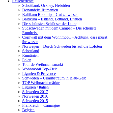
Reiseberichte
Schottland, Orkney, Hebriden
Donaudelta Rumänien
Baltikum Roadtrip – Gut zu wissen
Baltikum – Estland, Lettland, Litauen
Die schönsten Schlösser der Loire
Südschweden mit dem Camper – Die schönste
Rundreise
Cornwall mit dem Wohnmobil – Achtung, dass müsst
ihr wissen
Norwegen – Durch Schweden bis auf die Lofoten
Schottland
Rumänien
Polen
Tour de Weihnachtsmarkt
Wohnmobil Top-Ziele
Ligurien & Provence
Schweden – Urlaubstraum in Blau-Gelb
TOP Weihnachtsmärkte
Ligurien / Italien
Schweden 2017
Norwegen 2016
Schweden 2015
Frankreich – Camargue
Belgien