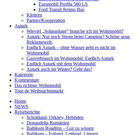
Euramobil Profila 580 LS
Ford Transit Reimo Bus
Klettern
Partner/Kooperation
Autark
Wieviel „Solaranlage“ brauche ich im Wohnmobil?
Autark: Nur noch Strom beim Camping? Schöne neue
Reklamewelt.
Endlich Autark – ohne Wasser geht es nicht im
Wohnmobil
Gasverbrauch im Wohnmobil: Endlich Autark
Endlich Autark mit dem Wohnmobil
Autark auch im Winter? Geht das?
Kategorie
Kommentare
Das richtige Wohnmobil
Tour de Weihnachtsmarkt
Home
NEWS
Reiseberichte
Schottland, Orkney, Hebriden
Donaudelta Rumänien
Baltikum Roadtrip – Gut zu wissen
Baltikum – Estland, Lettland, Litauen