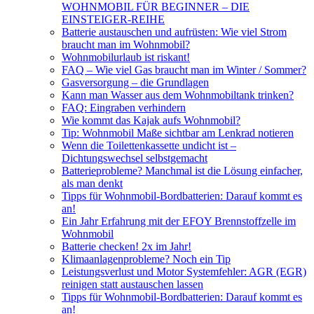
WOHNMOBIL FÜR BEGINNER – DIE
EINSTEIGER-REIHE
Batterie austauschen und aufrüsten: Wie viel Strom
braucht man im Wohnmobil?
Wohnmobilurlaub ist riskant!
FAQ – Wie viel Gas braucht man im Winter / Sommer?
Gasversorgung – die Grundlagen
Kann man Wasser aus dem Wohnmobiltank trinken?
FAQ: Eingraben verhindern
Wie kommt das Kajak aufs Wohnmobil?
Tip: Wohnmobil Maße sichtbar am Lenkrad notieren
Wenn die Toilettenkassette undicht ist –
Dichtungswechsel selbstgemacht
Batterieprobleme? Manchmal ist die Lösung einfacher,
als man denkt
Tipps für Wohnmobil-Bordbatterien: Darauf kommt es
an!
Ein Jahr Erfahrung mit der EFOY Brennstoffzelle im
Wohnmobil
Batterie checken! 2x im Jahr!
Klimaanlagenprobleme? Noch ein Tip
Leistungsverlust und Motor Systemfehler: AGR (EGR)
reinigen statt austauschen lassen
Tipps für Wohnmobil-Bordbatterien: Darauf kommt es
an!