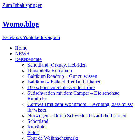
Zum Inhalt springen
Womo.blog
Facebook
Youtube
Instagram
Home
NEWS
Reiseberichte
Schottland, Orkney, Hebriden
Donaudelta Rumänien
Baltikum Roadtrip – Gut zu wissen
Baltikum – Estland, Lettland, Litauen
Die schönsten Schlösser der Loire
Südschweden mit dem Camper – Die schönste
Rundreise
Cornwall mit dem Wohnmobil – Achtung, dass müsst
ihr wissen
Norwegen – Durch Schweden bis auf die Lofoten
Schottland
Rumänien
Polen
Tour de Weihnachtsmarkt