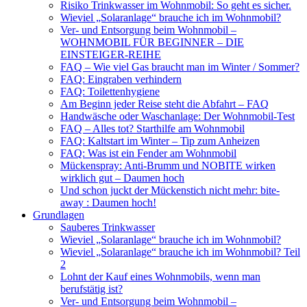
Risiko Trinkwasser im Wohnmobil: So geht es sicher.
Wieviel „Solaranlage“ brauche ich im Wohnmobil?
Ver- und Entsorgung beim Wohnmobil –
WOHNMOBIL FÜR BEGINNER – DIE
EINSTEIGER-REIHE
FAQ – Wie viel Gas braucht man im Winter / Sommer?
FAQ: Eingraben verhindern
FAQ: Toilettenhygiene
Am Beginn jeder Reise steht die Abfahrt – FAQ
Handwäsche oder Waschanlage: Der Wohnmobil-Test
FAQ – Alles tot? Starthilfe am Wohnmobil
FAQ: Kaltstart im Winter – Tip zum Anheizen
FAQ: Was ist ein Fender am Wohnmobil
Mückenspray: Anti-Brumm und NOBITE wirken
wirklich gut – Daumen hoch
Und schon juckt der Mückenstich nicht mehr: bite-
away : Daumen hoch!
Grundlagen
Sauberes Trinkwasser
Wieviel „Solaranlage“ brauche ich im Wohnmobil?
Wieviel „Solaranlage“ brauche ich im Wohnmobil? Teil
2
Lohnt der Kauf eines Wohnmobils, wenn man
berufstätig ist?
Ver- und Entsorgung beim Wohnmobil –