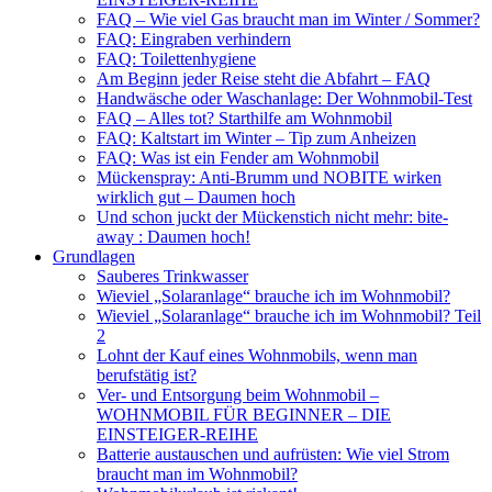
FAQ – Wie viel Gas braucht man im Winter / Sommer?
FAQ: Eingraben verhindern
FAQ: Toilettenhygiene
Am Beginn jeder Reise steht die Abfahrt – FAQ
Handwäsche oder Waschanlage: Der Wohnmobil-Test
FAQ – Alles tot? Starthilfe am Wohnmobil
FAQ: Kaltstart im Winter – Tip zum Anheizen
FAQ: Was ist ein Fender am Wohnmobil
Mückenspray: Anti-Brumm und NOBITE wirken
wirklich gut – Daumen hoch
Und schon juckt der Mückenstich nicht mehr: bite-
away : Daumen hoch!
Grundlagen
Sauberes Trinkwasser
Wieviel „Solaranlage“ brauche ich im Wohnmobil?
Wieviel „Solaranlage“ brauche ich im Wohnmobil? Teil
2
Lohnt der Kauf eines Wohnmobils, wenn man
berufstätig ist?
Ver- und Entsorgung beim Wohnmobil –
WOHNMOBIL FÜR BEGINNER – DIE
EINSTEIGER-REIHE
Batterie austauschen und aufrüsten: Wie viel Strom
braucht man im Wohnmobil?