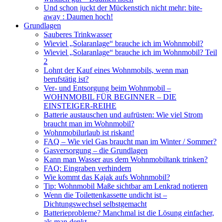
Und schon juckt der Mückenstich nicht mehr: bite-
away : Daumen hoch!
Grundlagen
Sauberes Trinkwasser
Wieviel „Solaranlage“ brauche ich im Wohnmobil?
Wieviel „Solaranlage“ brauche ich im Wohnmobil? Teil
2
Lohnt der Kauf eines Wohnmobils, wenn man
berufstätig ist?
Ver- und Entsorgung beim Wohnmobil –
WOHNMOBIL FÜR BEGINNER – DIE
EINSTEIGER-REIHE
Batterie austauschen und aufrüsten: Wie viel Strom
braucht man im Wohnmobil?
Wohnmobilurlaub ist riskant!
FAQ – Wie viel Gas braucht man im Winter / Sommer?
Gasversorgung – die Grundlagen
Kann man Wasser aus dem Wohnmobiltank trinken?
FAQ: Eingraben verhindern
Wie kommt das Kajak aufs Wohnmobil?
Tip: Wohnmobil Maße sichtbar am Lenkrad notieren
Wenn die Toilettenkassette undicht ist –
Dichtungswechsel selbstgemacht
Batterieprobleme? Manchmal ist die Lösung einfacher,
als man denkt