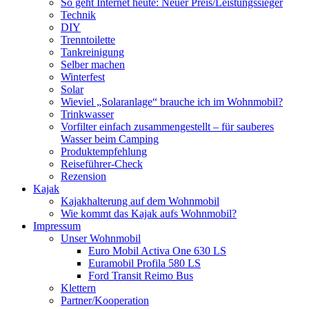
So geht Internet heute: Neuer Preis/Leistungssieger
Technik
DIY
Trenntoilette
Tankreinigung
Selber machen
Winterfest
Solar
Wieviel „Solaranlage“ brauche ich im Wohnmobil?
Trinkwasser
Vorfilter einfach zusammengestellt – für sauberes
Wasser beim Camping
Produktempfehlung
Reiseführer-Check
Rezension
Kajak
Kajakhalterung auf dem Wohnmobil
Wie kommt das Kajak aufs Wohnmobil?
Impressum
Unser Wohnmobil
Euro Mobil Activa One 630 LS
Euramobil Profila 580 LS
Ford Transit Reimo Bus
Klettern
Partner/Kooperation