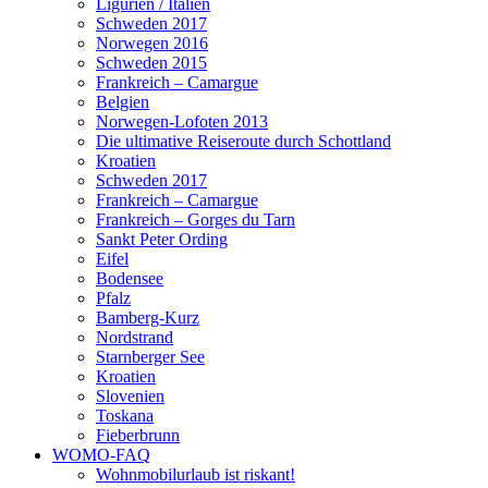
Ligurien / Italien
Schweden 2017
Norwegen 2016
Schweden 2015
Frankreich – Camargue
Belgien
Norwegen-Lofoten 2013
Die ultimative Reiseroute durch Schottland
Kroatien
Schweden 2017
Frankreich – Camargue
Frankreich – Gorges du Tarn
Sankt Peter Ording
Eifel
Bodensee
Pfalz
Bamberg-Kurz
Nordstrand
Starnberger See
Kroatien
Slovenien
Toskana
Fieberbrunn
WOMO-FAQ
Wohnmobilurlaub ist riskant!