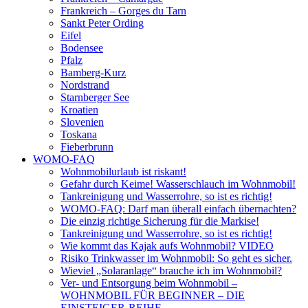
Frankreich – Gorges du Tarn
Sankt Peter Ording
Eifel
Bodensee
Pfalz
Bamberg-Kurz
Nordstrand
Starnberger See
Kroatien
Slovenien
Toskana
Fieberbrunn
WOMO-FAQ
Wohnmobilurlaub ist riskant!
Gefahr durch Keime! Wasserschlauch im Wohnmobil!
Tankreinigung und Wasserrohre, so ist es richtig!
WOMO-FAQ: Darf man überall einfach übernachten?
Die einzig richtige Sicherung für die Markise!
Tankreinigung und Wasserrohre, so ist es richtig!
Wie kommt das Kajak aufs Wohnmobil? VIDEO
Risiko Trinkwasser im Wohnmobil: So geht es sicher.
Wieviel „Solaranlage“ brauche ich im Wohnmobil?
Ver- und Entsorgung beim Wohnmobil –
WOHNMOBIL FÜR BEGINNER – DIE
EINSTEIGER-REIHE