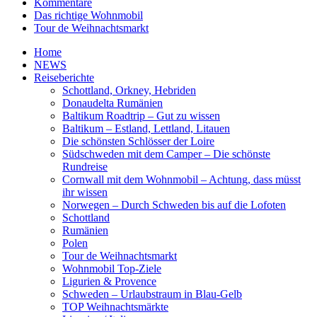
Kommentare
Das richtige Wohnmobil
Tour de Weihnachtsmarkt
Home
NEWS
Reiseberichte
Schottland, Orkney, Hebriden
Donaudelta Rumänien
Baltikum Roadtrip – Gut zu wissen
Baltikum – Estland, Lettland, Litauen
Die schönsten Schlösser der Loire
Südschweden mit dem Camper – Die schönste
Rundreise
Cornwall mit dem Wohnmobil – Achtung, dass müsst
ihr wissen
Norwegen – Durch Schweden bis auf die Lofoten
Schottland
Rumänien
Polen
Tour de Weihnachtsmarkt
Wohnmobil Top-Ziele
Ligurien & Provence
Schweden – Urlaubstraum in Blau-Gelb
TOP Weihnachtsmärkte