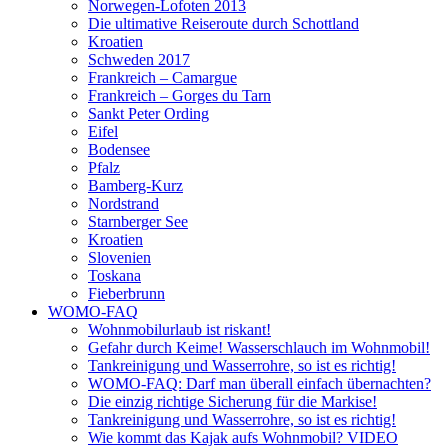
Norwegen-Lofoten 2013
Die ultimative Reiseroute durch Schottland
Kroatien
Schweden 2017
Frankreich – Camargue
Frankreich – Gorges du Tarn
Sankt Peter Ording
Eifel
Bodensee
Pfalz
Bamberg-Kurz
Nordstrand
Starnberger See
Kroatien
Slovenien
Toskana
Fieberbrunn
WOMO-FAQ
Wohnmobilurlaub ist riskant!
Gefahr durch Keime! Wasserschlauch im Wohnmobil!
Tankreinigung und Wasserrohre, so ist es richtig!
WOMO-FAQ: Darf man überall einfach übernachten?
Die einzig richtige Sicherung für die Markise!
Tankreinigung und Wasserrohre, so ist es richtig!
Wie kommt das Kajak aufs Wohnmobil? VIDEO