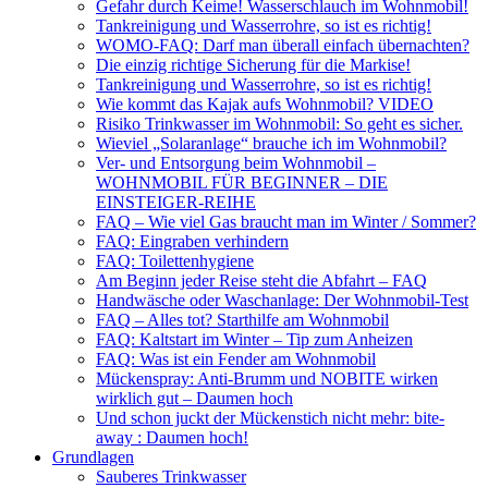
Gefahr durch Keime! Wasserschlauch im Wohnmobil!
Tankreinigung und Wasserrohre, so ist es richtig!
WOMO-FAQ: Darf man überall einfach übernachten?
Die einzig richtige Sicherung für die Markise!
Tankreinigung und Wasserrohre, so ist es richtig!
Wie kommt das Kajak aufs Wohnmobil? VIDEO
Risiko Trinkwasser im Wohnmobil: So geht es sicher.
Wieviel „Solaranlage“ brauche ich im Wohnmobil?
Ver- und Entsorgung beim Wohnmobil –
WOHNMOBIL FÜR BEGINNER – DIE
EINSTEIGER-REIHE
FAQ – Wie viel Gas braucht man im Winter / Sommer?
FAQ: Eingraben verhindern
FAQ: Toilettenhygiene
Am Beginn jeder Reise steht die Abfahrt – FAQ
Handwäsche oder Waschanlage: Der Wohnmobil-Test
FAQ – Alles tot? Starthilfe am Wohnmobil
FAQ: Kaltstart im Winter – Tip zum Anheizen
FAQ: Was ist ein Fender am Wohnmobil
Mückenspray: Anti-Brumm und NOBITE wirken
wirklich gut – Daumen hoch
Und schon juckt der Mückenstich nicht mehr: bite-
away : Daumen hoch!
Grundlagen
Sauberes Trinkwasser