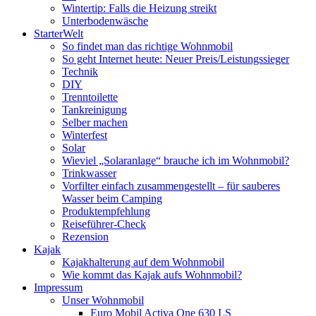
Wintertip: Falls die Heizung streikt
Unterbodenwäsche
StarterWelt
So findet man das richtige Wohnmobil
So geht Internet heute: Neuer Preis/Leistungssieger
Technik
DIY
Trenntoilette
Tankreinigung
Selber machen
Winterfest
Solar
Wieviel „Solaranlage“ brauche ich im Wohnmobil?
Trinkwasser
Vorfilter einfach zusammengestellt – für sauberes
Wasser beim Camping
Produktempfehlung
Reiseführer-Check
Rezension
Kajak
Kajakhalterung auf dem Wohnmobil
Wie kommt das Kajak aufs Wohnmobil?
Impressum
Unser Wohnmobil
Euro Mobil Activa One 630 LS