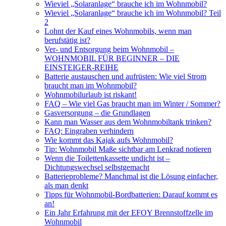
Wieviel „Solaranlage“ brauche ich im Wohnmobil?
Wieviel „Solaranlage“ brauche ich im Wohnmobil? Teil
2
Lohnt der Kauf eines Wohnmobils, wenn man
berufstätig ist?
Ver- und Entsorgung beim Wohnmobil –
WOHNMOBIL FÜR BEGINNER – DIE
EINSTEIGER-REIHE
Batterie austauschen und aufrüsten: Wie viel Strom
braucht man im Wohnmobil?
Wohnmobilurlaub ist riskant!
FAQ – Wie viel Gas braucht man im Winter / Sommer?
Gasversorgung – die Grundlagen
Kann man Wasser aus dem Wohnmobiltank trinken?
FAQ: Eingraben verhindern
Wie kommt das Kajak aufs Wohnmobil?
Tip: Wohnmobil Maße sichtbar am Lenkrad notieren
Wenn die Toilettenkassette undicht ist –
Dichtungswechsel selbstgemacht
Batterieprobleme? Manchmal ist die Lösung einfacher,
als man denkt
Tipps für Wohnmobil-Bordbatterien: Darauf kommt es
an!
Ein Jahr Erfahrung mit der EFOY Brennstoffzelle im
Wohnmobil