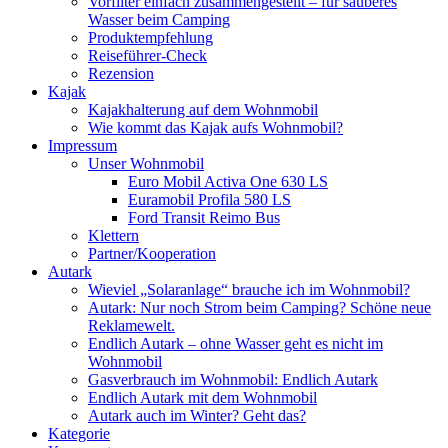
Vorfilter einfach zusammengestellt – für sauberes
Wasser beim Camping
Produktempfehlung
Reiseführer-Check
Rezension
Kajak
Kajakhalterung auf dem Wohnmobil
Wie kommt das Kajak aufs Wohnmobil?
Impressum
Unser Wohnmobil
Euro Mobil Activa One 630 LS
Euramobil Profila 580 LS
Ford Transit Reimo Bus
Klettern
Partner/Kooperation
Autark
Wieviel „Solaranlage“ brauche ich im Wohnmobil?
Autark: Nur noch Strom beim Camping? Schöne neue
Reklamewelt.
Endlich Autark – ohne Wasser geht es nicht im
Wohnmobil
Gasverbrauch im Wohnmobil: Endlich Autark
Endlich Autark mit dem Wohnmobil
Autark auch im Winter? Geht das?
Kategorie