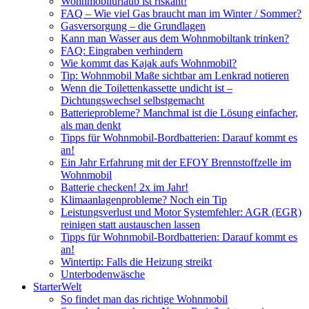
Wohnmobilurlaub ist riskant!
FAQ – Wie viel Gas braucht man im Winter / Sommer?
Gasversorgung – die Grundlagen
Kann man Wasser aus dem Wohnmobiltank trinken?
FAQ: Eingraben verhindern
Wie kommt das Kajak aufs Wohnmobil?
Tip: Wohnmobil Maße sichtbar am Lenkrad notieren
Wenn die Toilettenkassette undicht ist –
Dichtungswechsel selbstgemacht
Batterieprobleme? Manchmal ist die Lösung einfacher,
als man denkt
Tipps für Wohnmobil-Bordbatterien: Darauf kommt es
an!
Ein Jahr Erfahrung mit der EFOY Brennstoffzelle im
Wohnmobil
Batterie checken! 2x im Jahr!
Klimaanlagenprobleme? Noch ein Tip
Leistungsverlust und Motor Systemfehler: AGR (EGR)
reinigen statt austauschen lassen
Tipps für Wohnmobil-Bordbatterien: Darauf kommt es
an!
Wintertip: Falls die Heizung streikt
Unterbodenwäsche
StarterWelt
So findet man das richtige Wohnmobil