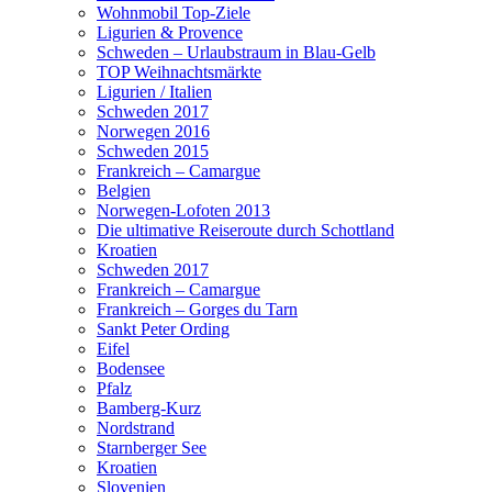
Wohnmobil Top-Ziele
Ligurien & Provence
Schweden – Urlaubstraum in Blau-Gelb
TOP Weihnachtsmärkte
Ligurien / Italien
Schweden 2017
Norwegen 2016
Schweden 2015
Frankreich – Camargue
Belgien
Norwegen-Lofoten 2013
Die ultimative Reiseroute durch Schottland
Kroatien
Schweden 2017
Frankreich – Camargue
Frankreich – Gorges du Tarn
Sankt Peter Ording
Eifel
Bodensee
Pfalz
Bamberg-Kurz
Nordstrand
Starnberger See
Kroatien
Slovenien