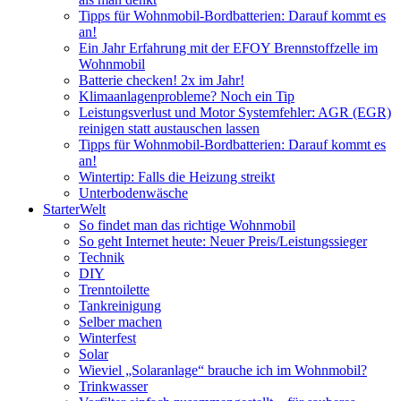
Tipps für Wohnmobil-Bordbatterien: Darauf kommt es
an!
Ein Jahr Erfahrung mit der EFOY Brennstoffzelle im
Wohnmobil
Batterie checken! 2x im Jahr!
Klimaanlagenprobleme? Noch ein Tip
Leistungsverlust und Motor Systemfehler: AGR (EGR)
reinigen statt austauschen lassen
Tipps für Wohnmobil-Bordbatterien: Darauf kommt es
an!
Wintertip: Falls die Heizung streikt
Unterbodenwäsche
StarterWelt
So findet man das richtige Wohnmobil
So geht Internet heute: Neuer Preis/Leistungssieger
Technik
DIY
Trenntoilette
Tankreinigung
Selber machen
Winterfest
Solar
Wieviel „Solaranlage“ brauche ich im Wohnmobil?
Trinkwasser