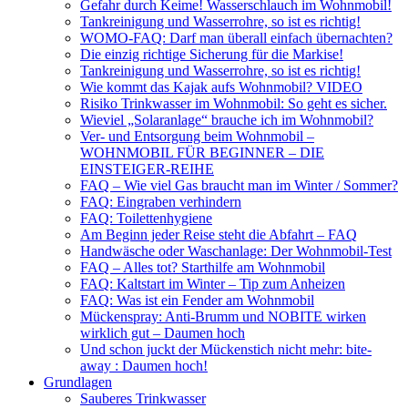
Gefahr durch Keime! Wasserschlauch im Wohnmobil!
Tankreinigung und Wasserrohre, so ist es richtig!
WOMO-FAQ: Darf man überall einfach übernachten?
Die einzig richtige Sicherung für die Markise!
Tankreinigung und Wasserrohre, so ist es richtig!
Wie kommt das Kajak aufs Wohnmobil? VIDEO
Risiko Trinkwasser im Wohnmobil: So geht es sicher.
Wieviel „Solaranlage“ brauche ich im Wohnmobil?
Ver- und Entsorgung beim Wohnmobil –
WOHNMOBIL FÜR BEGINNER – DIE
EINSTEIGER-REIHE
FAQ – Wie viel Gas braucht man im Winter / Sommer?
FAQ: Eingraben verhindern
FAQ: Toilettenhygiene
Am Beginn jeder Reise steht die Abfahrt – FAQ
Handwäsche oder Waschanlage: Der Wohnmobil-Test
FAQ – Alles tot? Starthilfe am Wohnmobil
FAQ: Kaltstart im Winter – Tip zum Anheizen
FAQ: Was ist ein Fender am Wohnmobil
Mückenspray: Anti-Brumm und NOBITE wirken
wirklich gut – Daumen hoch
Und schon juckt der Mückenstich nicht mehr: bite-
away : Daumen hoch!
Grundlagen
Sauberes Trinkwasser