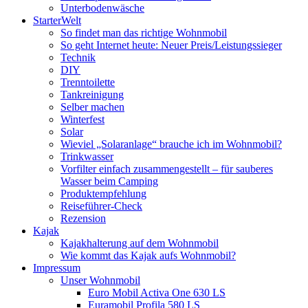
Unterbodenwäsche
StarterWelt
So findet man das richtige Wohnmobil
So geht Internet heute: Neuer Preis/Leistungssieger
Technik
DIY
Trenntoilette
Tankreinigung
Selber machen
Winterfest
Solar
Wieviel „Solaranlage“ brauche ich im Wohnmobil?
Trinkwasser
Vorfilter einfach zusammengestellt – für sauberes
Wasser beim Camping
Produktempfehlung
Reiseführer-Check
Rezension
Kajak
Kajakhalterung auf dem Wohnmobil
Wie kommt das Kajak aufs Wohnmobil?
Impressum
Unser Wohnmobil
Euro Mobil Activa One 630 LS
Euramobil Profila 580 LS