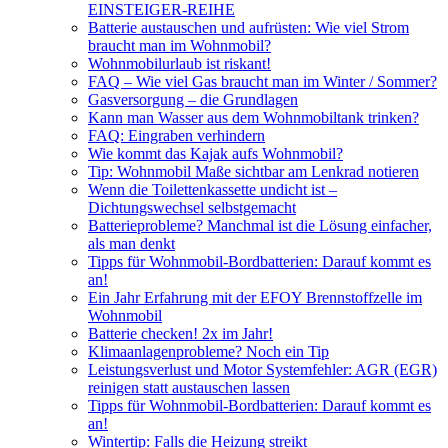
EINSTEIGER-REIHE
Batterie austauschen und aufrüsten: Wie viel Strom
braucht man im Wohnmobil?
Wohnmobilurlaub ist riskant!
FAQ – Wie viel Gas braucht man im Winter / Sommer?
Gasversorgung – die Grundlagen
Kann man Wasser aus dem Wohnmobiltank trinken?
FAQ: Eingraben verhindern
Wie kommt das Kajak aufs Wohnmobil?
Tip: Wohnmobil Maße sichtbar am Lenkrad notieren
Wenn die Toilettenkassette undicht ist –
Dichtungswechsel selbstgemacht
Batterieprobleme? Manchmal ist die Lösung einfacher,
als man denkt
Tipps für Wohnmobil-Bordbatterien: Darauf kommt es
an!
Ein Jahr Erfahrung mit der EFOY Brennstoffzelle im
Wohnmobil
Batterie checken! 2x im Jahr!
Klimaanlagenprobleme? Noch ein Tip
Leistungsverlust und Motor Systemfehler: AGR (EGR)
reinigen statt austauschen lassen
Tipps für Wohnmobil-Bordbatterien: Darauf kommt es
an!
Wintertip: Falls die Heizung streikt