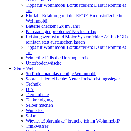
Tipps für Wohnmobil-Bordbatterien: Darauf kommt es
an!
Ein Jahr Erfahrung mit der EFOY Brennstoffzelle im
Wohnmobil
Batterie checken! 2x im Jahr!
Klimaanlagenprobleme? Noch ein Tip
Leistungsverlust und Motor Systemfehler: AGR (EGR)
reinigen statt austauschen lassen
Tipps für Wohnmobil-Bordbatterien: Darauf kommt es
an!
Wintertip: Falls die Heizung streikt
Unterbodenwäsche
StarterWelt
So findet man das richtige Wohnmobil
So geht Internet heute: Neuer Preis/Leistungssieger
Technik
DIY
Trenntoilette
Tankreinigung
Selber machen
Winterfest
Solar
Wieviel „Solaranlage“ brauche ich im Wohnmobil?
Trinkwasser