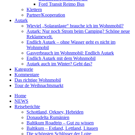
Ford Transit Reimo Bus
Klettern
Partner/Kooperation
Autark
Wieviel „Solaranlage“ brauche ich im Wohnmobil?
Autark: Nur noch Strom beim Camping? Schöne neue
Reklamewelt.
Endlich Autark – ohne Wasser geht es nicht im
Wohnmobil
Gasverbrauch im Wohnmobil: Endlich Autark
Endlich Autark mit dem Wohnmobil
Autark auch im Winter? Geht das?
Kategorie
Kommentare
Das richtige Wohnmobil
Tour de Weihnachtsmarkt
Home
NEWS
Reiseberichte
Schottland, Orkney, Hebriden
Donaudelta Rumänien
Baltikum Roadtrip – Gut zu wissen
Baltikum – Estland, Lettland, Litauen
Die schönsten Schlösser der Loire