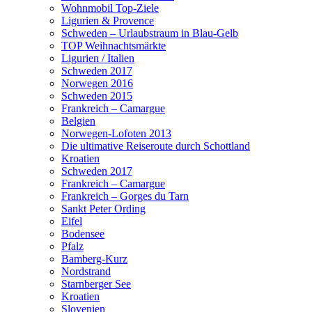
Wohnmobil Top-Ziele
Ligurien & Provence
Schweden – Urlaubstraum in Blau-Gelb
TOP Weihnachtsmärkte
Ligurien / Italien
Schweden 2017
Norwegen 2016
Schweden 2015
Frankreich – Camargue
Belgien
Norwegen-Lofoten 2013
Die ultimative Reiseroute durch Schottland
Kroatien
Schweden 2017
Frankreich – Camargue
Frankreich – Gorges du Tarn
Sankt Peter Ording
Eifel
Bodensee
Pfalz
Bamberg-Kurz
Nordstrand
Starnberger See
Kroatien
Slovenien