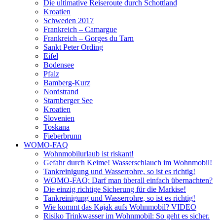
Die ultimative Reiseroute durch Schottland
Kroatien
Schweden 2017
Frankreich – Camargue
Frankreich – Gorges du Tarn
Sankt Peter Ording
Eifel
Bodensee
Pfalz
Bamberg-Kurz
Nordstrand
Starnberger See
Kroatien
Slovenien
Toskana
Fieberbrunn
WOMO-FAQ
Wohnmobilurlaub ist riskant!
Gefahr durch Keime! Wasserschlauch im Wohnmobil!
Tankreinigung und Wasserrohre, so ist es richtig!
WOMO-FAQ: Darf man überall einfach übernachten?
Die einzig richtige Sicherung für die Markise!
Tankreinigung und Wasserrohre, so ist es richtig!
Wie kommt das Kajak aufs Wohnmobil? VIDEO
Risiko Trinkwasser im Wohnmobil: So geht es sicher.