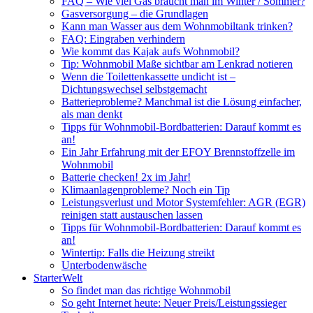
FAQ – Wie viel Gas braucht man im Winter / Sommer?
Gasversorgung – die Grundlagen
Kann man Wasser aus dem Wohnmobiltank trinken?
FAQ: Eingraben verhindern
Wie kommt das Kajak aufs Wohnmobil?
Tip: Wohnmobil Maße sichtbar am Lenkrad notieren
Wenn die Toilettenkassette undicht ist –
Dichtungswechsel selbstgemacht
Batterieprobleme? Manchmal ist die Lösung einfacher,
als man denkt
Tipps für Wohnmobil-Bordbatterien: Darauf kommt es
an!
Ein Jahr Erfahrung mit der EFOY Brennstoffzelle im
Wohnmobil
Batterie checken! 2x im Jahr!
Klimaanlagenprobleme? Noch ein Tip
Leistungsverlust und Motor Systemfehler: AGR (EGR)
reinigen statt austauschen lassen
Tipps für Wohnmobil-Bordbatterien: Darauf kommt es
an!
Wintertip: Falls die Heizung streikt
Unterbodenwäsche
StarterWelt
So findet man das richtige Wohnmobil
So geht Internet heute: Neuer Preis/Leistungssieger