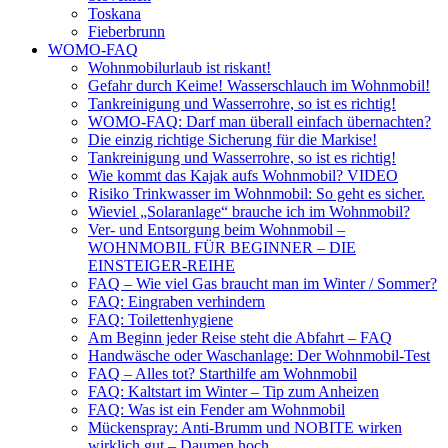
Toskana
Fieberbrunn
WOMO-FAQ
Wohnmobilurlaub ist riskant!
Gefahr durch Keime! Wasserschlauch im Wohnmobil!
Tankreinigung und Wasserrohre, so ist es richtig!
WOMO-FAQ: Darf man überall einfach übernachten?
Die einzig richtige Sicherung für die Markise!
Tankreinigung und Wasserrohre, so ist es richtig!
Wie kommt das Kajak aufs Wohnmobil? VIDEO
Risiko Trinkwasser im Wohnmobil: So geht es sicher.
Wieviel „Solaranlage“ brauche ich im Wohnmobil?
Ver- und Entsorgung beim Wohnmobil –
WOHNMOBIL FÜR BEGINNER – DIE
EINSTEIGER-REIHE
FAQ – Wie viel Gas braucht man im Winter / Sommer?
FAQ: Eingraben verhindern
FAQ: Toilettenhygiene
Am Beginn jeder Reise steht die Abfahrt – FAQ
Handwäsche oder Waschanlage: Der Wohnmobil-Test
FAQ – Alles tot? Starthilfe am Wohnmobil
FAQ: Kaltstart im Winter – Tip zum Anheizen
FAQ: Was ist ein Fender am Wohnmobil
Mückenspray: Anti-Brumm und NOBITE wirken
wirklich gut – Daumen hoch