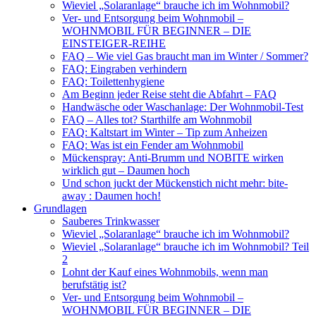
Wieviel „Solaranlage“ brauche ich im Wohnmobil?
Ver- und Entsorgung beim Wohnmobil –
WOHNMOBIL FÜR BEGINNER – DIE
EINSTEIGER-REIHE
FAQ – Wie viel Gas braucht man im Winter / Sommer?
FAQ: Eingraben verhindern
FAQ: Toilettenhygiene
Am Beginn jeder Reise steht die Abfahrt – FAQ
Handwäsche oder Waschanlage: Der Wohnmobil-Test
FAQ – Alles tot? Starthilfe am Wohnmobil
FAQ: Kaltstart im Winter – Tip zum Anheizen
FAQ: Was ist ein Fender am Wohnmobil
Mückenspray: Anti-Brumm und NOBITE wirken
wirklich gut – Daumen hoch
Und schon juckt der Mückenstich nicht mehr: bite-
away : Daumen hoch!
Grundlagen
Sauberes Trinkwasser
Wieviel „Solaranlage“ brauche ich im Wohnmobil?
Wieviel „Solaranlage“ brauche ich im Wohnmobil? Teil
2
Lohnt der Kauf eines Wohnmobils, wenn man
berufstätig ist?
Ver- und Entsorgung beim Wohnmobil –
WOHNMOBIL FÜR BEGINNER – DIE