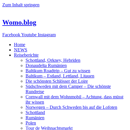
Zum Inhalt springen
Womo.blog
Facebook
Youtube
Instagram
Home
NEWS
Reiseberichte
Schottland, Orkney, Hebriden
Donaudelta Rumänien
Baltikum Roadtrip – Gut zu wissen
Baltikum – Estland, Lettland, Litauen
Die schönsten Schlösser der Loire
Südschweden mit dem Camper – Die schönste
Rundreise
Cornwall mit dem Wohnmobil – Achtung, dass müsst
ihr wissen
Norwegen – Durch Schweden bis auf die Lofoten
Schottland
Rumänien
Polen
Tour de Weihnachtsmarkt