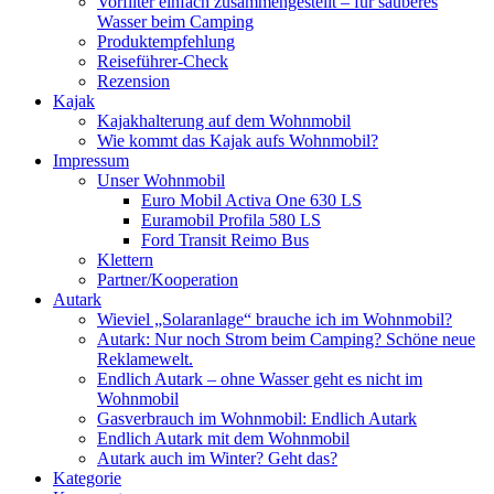
Vorfilter einfach zusammengestellt – für sauberes
Wasser beim Camping
Produktempfehlung
Reiseführer-Check
Rezension
Kajak
Kajakhalterung auf dem Wohnmobil
Wie kommt das Kajak aufs Wohnmobil?
Impressum
Unser Wohnmobil
Euro Mobil Activa One 630 LS
Euramobil Profila 580 LS
Ford Transit Reimo Bus
Klettern
Partner/Kooperation
Autark
Wieviel „Solaranlage“ brauche ich im Wohnmobil?
Autark: Nur noch Strom beim Camping? Schöne neue
Reklamewelt.
Endlich Autark – ohne Wasser geht es nicht im
Wohnmobil
Gasverbrauch im Wohnmobil: Endlich Autark
Endlich Autark mit dem Wohnmobil
Autark auch im Winter? Geht das?
Kategorie