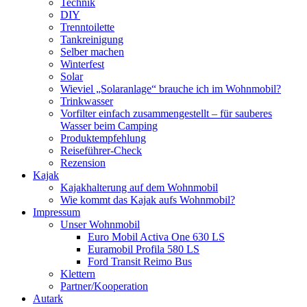
Technik
DIY
Trenntoilette
Tankreinigung
Selber machen
Winterfest
Solar
Wieviel „Solaranlage“ brauche ich im Wohnmobil?
Trinkwasser
Vorfilter einfach zusammengestellt – für sauberes
Wasser beim Camping
Produktempfehlung
Reiseführer-Check
Rezension
Kajak
Kajakhalterung auf dem Wohnmobil
Wie kommt das Kajak aufs Wohnmobil?
Impressum
Unser Wohnmobil
Euro Mobil Activa One 630 LS
Euramobil Profila 580 LS
Ford Transit Reimo Bus
Klettern
Partner/Kooperation
Autark