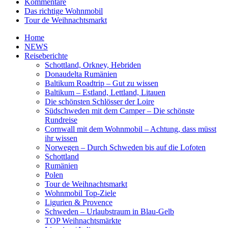
Kommentare
Das richtige Wohnmobil
Tour de Weihnachtsmarkt
Home
NEWS
Reiseberichte
Schottland, Orkney, Hebriden
Donaudelta Rumänien
Baltikum Roadtrip – Gut zu wissen
Baltikum – Estland, Lettland, Litauen
Die schönsten Schlösser der Loire
Südschweden mit dem Camper – Die schönste
Rundreise
Cornwall mit dem Wohnmobil – Achtung, dass müsst
ihr wissen
Norwegen – Durch Schweden bis auf die Lofoten
Schottland
Rumänien
Polen
Tour de Weihnachtsmarkt
Wohnmobil Top-Ziele
Ligurien & Provence
Schweden – Urlaubstraum in Blau-Gelb
TOP Weihnachtsmärkte