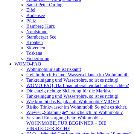
Sankt Peter Ording
Eifel
Bodensee
Pfalz
Bamberg-Kurz
Nordstrand
Starnberger See
Kroatien
Slovenien
Toskana
Fieberbrunn
WOMO-FAQ
Wohnmobilurlaub ist riskant!
Gefahr durch Keime! Wasserschlauch im Wohnmobil!
Tankreinigung und Wasserrohre, so ist es richtig!
WOMO-FAQ: Darf man überall einfach übernachten?
Die einzig richtige Sicherung für die Markise!
Tankreinigung und Wasserrohre, so ist es richtig!
Wie kommt das Kajak aufs Wohnmobil? VIDEO
Risiko Trinkwasser im Wohnmobil: So geht es sicher.
Wieviel „Solaranlage“ brauche ich im Wohnmobil?
Ver- und Entsorgung beim Wohnmobil –
WOHNMOBIL FÜR BEGINNER – DIE
EINSTEIGER-REIHE
FAQ – Wie viel Gas braucht man im Winter / Sommer?