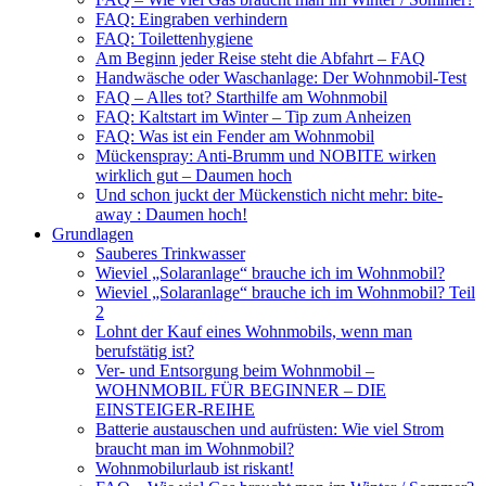
FAQ: Eingraben verhindern
FAQ: Toilettenhygiene
Am Beginn jeder Reise steht die Abfahrt – FAQ
Handwäsche oder Waschanlage: Der Wohnmobil-Test
FAQ – Alles tot? Starthilfe am Wohnmobil
FAQ: Kaltstart im Winter – Tip zum Anheizen
FAQ: Was ist ein Fender am Wohnmobil
Mückenspray: Anti-Brumm und NOBITE wirken
wirklich gut – Daumen hoch
Und schon juckt der Mückenstich nicht mehr: bite-
away : Daumen hoch!
Grundlagen
Sauberes Trinkwasser
Wieviel „Solaranlage“ brauche ich im Wohnmobil?
Wieviel „Solaranlage“ brauche ich im Wohnmobil? Teil
2
Lohnt der Kauf eines Wohnmobils, wenn man
berufstätig ist?
Ver- und Entsorgung beim Wohnmobil –
WOHNMOBIL FÜR BEGINNER – DIE
EINSTEIGER-REIHE
Batterie austauschen und aufrüsten: Wie viel Strom
braucht man im Wohnmobil?
Wohnmobilurlaub ist riskant!