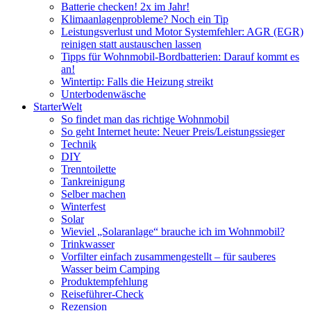
Batterie checken! 2x im Jahr!
Klimaanlagenprobleme? Noch ein Tip
Leistungsverlust und Motor Systemfehler: AGR (EGR)
reinigen statt austauschen lassen
Tipps für Wohnmobil-Bordbatterien: Darauf kommt es
an!
Wintertip: Falls die Heizung streikt
Unterbodenwäsche
StarterWelt
So findet man das richtige Wohnmobil
So geht Internet heute: Neuer Preis/Leistungssieger
Technik
DIY
Trenntoilette
Tankreinigung
Selber machen
Winterfest
Solar
Wieviel „Solaranlage“ brauche ich im Wohnmobil?
Trinkwasser
Vorfilter einfach zusammengestellt – für sauberes
Wasser beim Camping
Produktempfehlung
Reiseführer-Check
Rezension