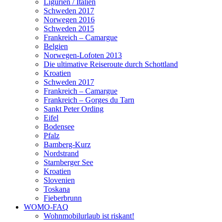
Ligurien / Italien
Schweden 2017
Norwegen 2016
Schweden 2015
Frankreich – Camargue
Belgien
Norwegen-Lofoten 2013
Die ultimative Reiseroute durch Schottland
Kroatien
Schweden 2017
Frankreich – Camargue
Frankreich – Gorges du Tarn
Sankt Peter Ording
Eifel
Bodensee
Pfalz
Bamberg-Kurz
Nordstrand
Starnberger See
Kroatien
Slovenien
Toskana
Fieberbrunn
WOMO-FAQ
Wohnmobilurlaub ist riskant!