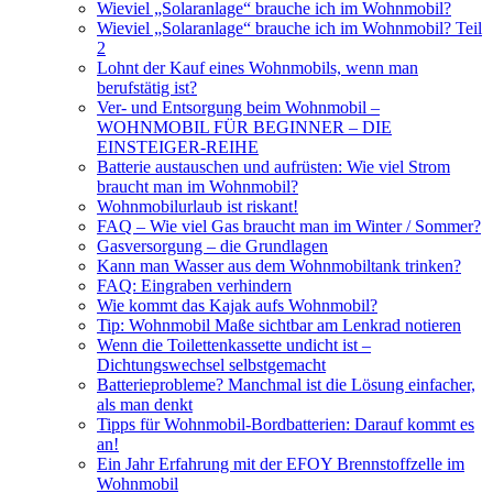
Wieviel „Solaranlage“ brauche ich im Wohnmobil?
Wieviel „Solaranlage“ brauche ich im Wohnmobil? Teil
2
Lohnt der Kauf eines Wohnmobils, wenn man
berufstätig ist?
Ver- und Entsorgung beim Wohnmobil –
WOHNMOBIL FÜR BEGINNER – DIE
EINSTEIGER-REIHE
Batterie austauschen und aufrüsten: Wie viel Strom
braucht man im Wohnmobil?
Wohnmobilurlaub ist riskant!
FAQ – Wie viel Gas braucht man im Winter / Sommer?
Gasversorgung – die Grundlagen
Kann man Wasser aus dem Wohnmobiltank trinken?
FAQ: Eingraben verhindern
Wie kommt das Kajak aufs Wohnmobil?
Tip: Wohnmobil Maße sichtbar am Lenkrad notieren
Wenn die Toilettenkassette undicht ist –
Dichtungswechsel selbstgemacht
Batterieprobleme? Manchmal ist die Lösung einfacher,
als man denkt
Tipps für Wohnmobil-Bordbatterien: Darauf kommt es
an!
Ein Jahr Erfahrung mit der EFOY Brennstoffzelle im
Wohnmobil