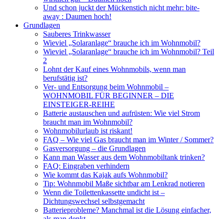
Und schon juckt der Mückenstich nicht mehr: bite-
away : Daumen hoch!
Grundlagen
Sauberes Trinkwasser
Wieviel „Solaranlage“ brauche ich im Wohnmobil?
Wieviel „Solaranlage“ brauche ich im Wohnmobil? Teil
2
Lohnt der Kauf eines Wohnmobils, wenn man
berufstätig ist?
Ver- und Entsorgung beim Wohnmobil –
WOHNMOBIL FÜR BEGINNER – DIE
EINSTEIGER-REIHE
Batterie austauschen und aufrüsten: Wie viel Strom
braucht man im Wohnmobil?
Wohnmobilurlaub ist riskant!
FAQ – Wie viel Gas braucht man im Winter / Sommer?
Gasversorgung – die Grundlagen
Kann man Wasser aus dem Wohnmobiltank trinken?
FAQ: Eingraben verhindern
Wie kommt das Kajak aufs Wohnmobil?
Tip: Wohnmobil Maße sichtbar am Lenkrad notieren
Wenn die Toilettenkassette undicht ist –
Dichtungswechsel selbstgemacht
Batterieprobleme? Manchmal ist die Lösung einfacher,
als man denkt