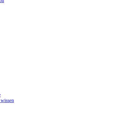
il
e
 wissen