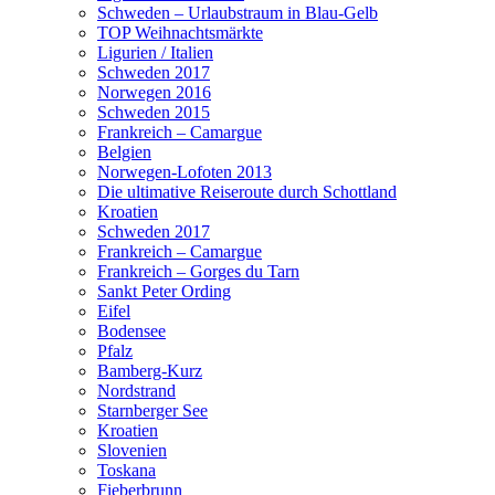
Schweden – Urlaubstraum in Blau-Gelb
TOP Weihnachtsmärkte
Ligurien / Italien
Schweden 2017
Norwegen 2016
Schweden 2015
Frankreich – Camargue
Belgien
Norwegen-Lofoten 2013
Die ultimative Reiseroute durch Schottland
Kroatien
Schweden 2017
Frankreich – Camargue
Frankreich – Gorges du Tarn
Sankt Peter Ording
Eifel
Bodensee
Pfalz
Bamberg-Kurz
Nordstrand
Starnberger See
Kroatien
Slovenien
Toskana
Fieberbrunn