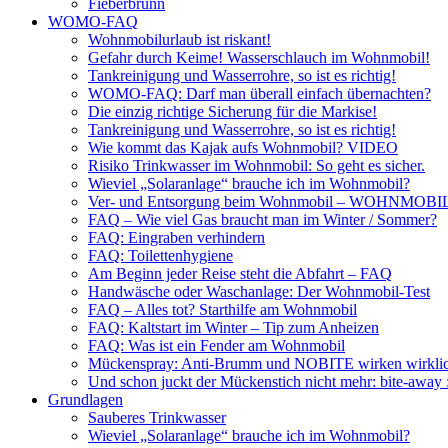
Fieberbrunn
WOMO-FAQ
Wohnmobilurlaub ist riskant!
Gefahr durch Keime! Wasserschlauch im Wohnmobil!
Tankreinigung und Wasserrohre, so ist es richtig!
WOMO-FAQ: Darf man überall einfach übernachten?
Die einzig richtige Sicherung für die Markise!
Tankreinigung und Wasserrohre, so ist es richtig!
Wie kommt das Kajak aufs Wohnmobil? VIDEO
Risiko Trinkwasser im Wohnmobil: So geht es sicher.
Wieviel „Solaranlage“ brauche ich im Wohnmobil?
Ver- und Entsorgung beim Wohnmobil – WOHNMO
FAQ – Wie viel Gas braucht man im Winter / Sommer?
FAQ: Eingraben verhindern
FAQ: Toilettenhygiene
Am Beginn jeder Reise steht die Abfahrt – FAQ
Handwäsche oder Waschanlage: Der Wohnmobil-Test
FAQ – Alles tot? Starthilfe am Wohnmobil
FAQ: Kaltstart im Winter – Tip zum Anheizen
FAQ: Was ist ein Fender am Wohnmobil
Mückenspray: Anti-Brumm und NOBITE wirken wirklic
Und schon juckt der Mückenstich nicht mehr: bite-away
Grundlagen
Sauberes Trinkwasser
Wieviel „Solaranlage“ brauche ich im Wohnmobil?