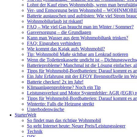
Lohnt der Kauf eines Wohnmobils, wenn man berufstätig
Ver- und Entsorgung beim Wohnmobil – WOHNMO
Batterie austauschen und aufrüsten: Wie viel Strom br
Wohnmobilurlaub ist riskant!
FAQ – Wie viel Gas braucht man im Winter / Sommer?
Gasversorgung – die Grundlagen
Kann man Wasser aus dem Wohnmobiltank trinken?
FAQ: Eingraben verhindern
Wie kommt das Kajak aufs Wohnmobil?
Tip: Wohnmobil Maße sichtbar am Lenkrad notieren
Wenn die Toilettenkassette undicht ist – Dichtungswechs
Batterieprobleme? Manchmal ist die Lösung einfacher, a
Tipps für Wohnmobil-Bordbatterien: Darauf kommt es a
Ein Jahr Erfahrung mit der EFOY Brennstoffzelle im W
Batterie checken! 2x im Jahr!
Klimaanlagenprobleme? Noch ein Tip
Leistungsverlust und Motor Systemfehler: AGR (EGR) rei
Tipps für Wohnmobil-Bordbatterien: Darauf kommt es a
Wintertip: Falls die Heizung streikt
Unterbodenwäsche
StarterWelt
So findet man das richtige Wohnmobil
So geht Internet heute: Neuer Preis/Leistungssieger
Technik
DIY