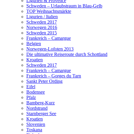
Ligurien & Provence
Schweden – Urlaubstraum in Blau-Gelb
TOP Weihnachtsmärkte
Ligurien / Italien
Schweden 2017
Norwegen 2016
Schweden 2015
Frankreich – Camargue
Belgien
Norwegen-Lofoten 2013
Die ultimative Reiseroute durch Schottland
Kroatien
Schweden 2017
Frankreich – Camargue
Frankreich – Gorges du Tarn
Sankt Peter Ording
Eifel
Bodensee
Pfalz
Bamberg-Kurz
Nordstrand
Starnberger See
Kroatien
Slovenien
Toskana