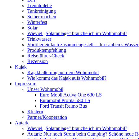
Trenntoilette
Tankreinigung
Selber machen
Winterfest
Solar
Wieviel „Solaranlage“ brauche ich im Wohnmobil?
Trinkwasser
Vorfilter einfach zusammengestellt – für sauberes Wass
Produktempfehlung
Reiseführer-Check
Rezension
Kajak
Kajakhalterung auf dem Wohnmobil
Wie kommt das Kajak aufs Wohnmobil?
Impressum
Unser Wohnmobil
Euro Mobil Activa One 630 LS
Euramobil Profila 580 LS
Ford Transit Reimo Bus
Klettern
Partner/Kooperation
Autark
Wieviel „Solaranlage“ brauche ich im Wohnmobil?
Autark: Nur noch Strom beim Camping? Schöne neue R