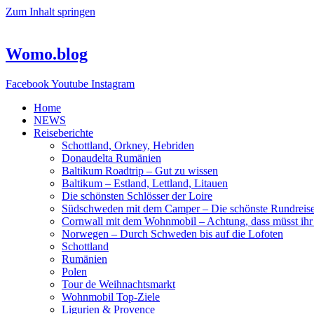
Zum Inhalt springen
Womo.blog
Facebook
Youtube
Instagram
Home
NEWS
Reiseberichte
Schottland, Orkney, Hebriden
Donaudelta Rumänien
Baltikum Roadtrip – Gut zu wissen
Baltikum – Estland, Lettland, Litauen
Die schönsten Schlösser der Loire
Südschweden mit dem Camper – Die schönste Rundreis
Cornwall mit dem Wohnmobil – Achtung, dass müsst ihr
Norwegen – Durch Schweden bis auf die Lofoten
Schottland
Rumänien
Polen
Tour de Weihnachtsmarkt
Wohnmobil Top-Ziele
Ligurien & Provence