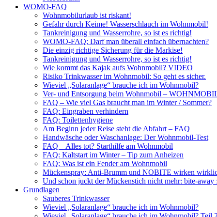
WOMO-FAQ
Wohnmobilurlaub ist riskant!
Gefahr durch Keime! Wasserschlauch im Wohnmobil!
Tankreinigung und Wasserrohre, so ist es richtig!
WOMO-FAQ: Darf man überall einfach übernachten?
Die einzig richtige Sicherung für die Markise!
Tankreinigung und Wasserrohre, so ist es richtig!
Wie kommt das Kajak aufs Wohnmobil? VIDEO
Risiko Trinkwasser im Wohnmobil: So geht es sicher.
Wieviel „Solaranlage“ brauche ich im Wohnmobil?
Ver- und Entsorgung beim Wohnmobil – WOHNMO
FAQ – Wie viel Gas braucht man im Winter / Sommer?
FAQ: Eingraben verhindern
FAQ: Toilettenhygiene
Am Beginn jeder Reise steht die Abfahrt – FAQ
Handwäsche oder Waschanlage: Der Wohnmobil-Test
FAQ – Alles tot? Starthilfe am Wohnmobil
FAQ: Kaltstart im Winter – Tip zum Anheizen
FAQ: Was ist ein Fender am Wohnmobil
Mückenspray: Anti-Brumm und NOBITE wirken wirklic
Und schon juckt der Mückenstich nicht mehr: bite-away
Grundlagen
Sauberes Trinkwasser
Wieviel „Solaranlage“ brauche ich im Wohnmobil?
Wieviel „Solaranlage“ brauche ich im Wohnmobil? Teil 