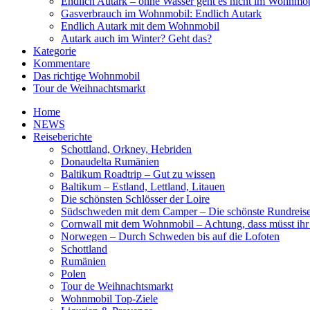
Endlich Autark – ohne Wasser geht es nicht im Wohnmob
Gasverbrauch im Wohnmobil: Endlich Autark
Endlich Autark mit dem Wohnmobil
Autark auch im Winter? Geht das?
Kategorie
Kommentare
Das richtige Wohnmobil
Tour de Weihnachtsmarkt
Home
NEWS
Reiseberichte
Schottland, Orkney, Hebriden
Donaudelta Rumänien
Baltikum Roadtrip – Gut zu wissen
Baltikum – Estland, Lettland, Litauen
Die schönsten Schlösser der Loire
Südschweden mit dem Camper – Die schönste Rundreis
Cornwall mit dem Wohnmobil – Achtung, dass müsst ihr
Norwegen – Durch Schweden bis auf die Lofoten
Schottland
Rumänien
Polen
Tour de Weihnachtsmarkt
Wohnmobil Top-Ziele