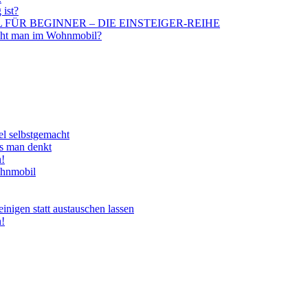
 ist?
BIL FÜR BEGINNER – DIE EINSTEIGER-REIHE
aucht man im Wohnmobil?
el selbstgemacht
ls man denkt
n!
ohnmobil
nigen statt austauschen lassen
n!