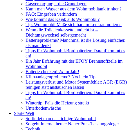
Gasversorgung – die Grundlagen
Kann man Wasser aus dem Wohnmobiltank trinken?
FAQ: Eingraben verhindern
Wie kommt das Kajak aufs Wohnmobil?
Tip: Wohnmobil Maße sichtbar am Lenkrad notieren
Wenn die Toilettenkassette undicht ist –
Dichtungswechsel selbstgemacht
Batterieprobleme? Manchmal ist die Lösung einfacher,
als man denkt
Tipps für Wohnmobil-Bordbatterien: Darauf kommt es
an!
Ein Jahr Erfahrung mit der EFOY Brennstoffzelle im
Wohnmobil
Batterie checken! 2x im Jahr!
Klimaanlagenprobleme? Noch ein Tip
Leistungsverlust und Motor Systemfehler: AGR (EGR)
reinigen statt austauschen lassen
Tipps für Wohnmobil-Bordbatterien: Darauf kommt es
an!
Wintertip: Falls die Heizung streikt
Unterbodenwäsche
StarterWelt
So findet man das richtige Wohnmobil
So geht Internet heute: Neuer Preis/Leistungssieger
Technik