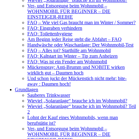
Wieviel „Solaranlage“ brauche ich im Wohnmobil?
Ver- und Entsorgung beim Wohnmobil –
WOHNMOBIL FÜR BEGINNER – DIE
EINSTEIGER-REIHE
FAQ – Wie viel Gas braucht man im Winter / Sommer?
FAQ: Eingraben verhindern
FAQ: Toilettenhygiene
Am Beginn jeder Reise steht die Abfahrt – FAQ
Handwäsche oder Waschanlage: Der Wohnmobil-Test
FAQ – Alles tot? Starthilfe am Wohnmobil
FAQ: Kaltstart im Winter – Tip zum Anheizen
FAQ: Was ist ein Fender am Wohnmobil
Mückenspray: Anti-Brumm und NOBITE wirken
wirklich gut – Daumen hoch
Und schon juckt der Mückenstich nicht mehr: bite-
away : Daumen hoch!
Grundlagen
Sauberes Trinkwasser
Wieviel „Solaranlage“ brauche ich im Wohnmobil?
Wieviel „Solaranlage“ brauche ich im Wohnmobil? Teil
2
Lohnt der Kauf eines Wohnmobils, wenn man
berufstätig ist?
Ver- und Entsorgung beim Wohnmobil –
WOHNMOBIL FÜR BEGINNER – DIE