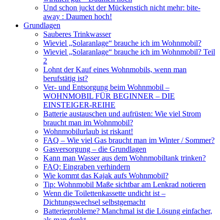
Und schon juckt der Mückenstich nicht mehr: bite-
away : Daumen hoch!
Grundlagen
Sauberes Trinkwasser
Wieviel „Solaranlage“ brauche ich im Wohnmobil?
Wieviel „Solaranlage“ brauche ich im Wohnmobil? Teil
2
Lohnt der Kauf eines Wohnmobils, wenn man
berufstätig ist?
Ver- und Entsorgung beim Wohnmobil –
WOHNMOBIL FÜR BEGINNER – DIE
EINSTEIGER-REIHE
Batterie austauschen und aufrüsten: Wie viel Strom
braucht man im Wohnmobil?
Wohnmobilurlaub ist riskant!
FAQ – Wie viel Gas braucht man im Winter / Sommer?
Gasversorgung – die Grundlagen
Kann man Wasser aus dem Wohnmobiltank trinken?
FAQ: Eingraben verhindern
Wie kommt das Kajak aufs Wohnmobil?
Tip: Wohnmobil Maße sichtbar am Lenkrad notieren
Wenn die Toilettenkassette undicht ist –
Dichtungswechsel selbstgemacht
Batterieprobleme? Manchmal ist die Lösung einfacher,
als man denkt