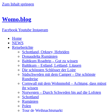
Zum Inhalt springen
Womo.blog
Facebook
Youtube
Instagram
Home
NEWS
Reiseberichte
Schottland, Orkney, Hebriden
Donaudelta Rumänien
Baltikum Roadtrip – Gut zu wissen
Baltikum – Estland, Lettland, Litauen
Die schönsten Schlösser der Loire
Südschweden mit dem Camper – Die schönste
Rundreise
Cornwall mit dem Wohnmobil – Achtung, dass müsst
ihr wissen
Norwegen – Durch Schweden bis auf die Lofoten
Schottland
Rumänien
Polen
Tour de Weihnachtsmarkt