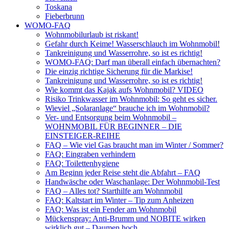
Toskana
Fieberbrunn
WOMO-FAQ
Wohnmobilurlaub ist riskant!
Gefahr durch Keime! Wasserschlauch im Wohnmobil!
Tankreinigung und Wasserrohre, so ist es richtig!
WOMO-FAQ: Darf man überall einfach übernachten?
Die einzig richtige Sicherung für die Markise!
Tankreinigung und Wasserrohre, so ist es richtig!
Wie kommt das Kajak aufs Wohnmobil? VIDEO
Risiko Trinkwasser im Wohnmobil: So geht es sicher.
Wieviel „Solaranlage“ brauche ich im Wohnmobil?
Ver- und Entsorgung beim Wohnmobil –
WOHNMOBIL FÜR BEGINNER – DIE
EINSTEIGER-REIHE
FAQ – Wie viel Gas braucht man im Winter / Sommer?
FAQ: Eingraben verhindern
FAQ: Toilettenhygiene
Am Beginn jeder Reise steht die Abfahrt – FAQ
Handwäsche oder Waschanlage: Der Wohnmobil-Test
FAQ – Alles tot? Starthilfe am Wohnmobil
FAQ: Kaltstart im Winter – Tip zum Anheizen
FAQ: Was ist ein Fender am Wohnmobil
Mückenspray: Anti-Brumm und NOBITE wirken
wirklich gut – Daumen hoch