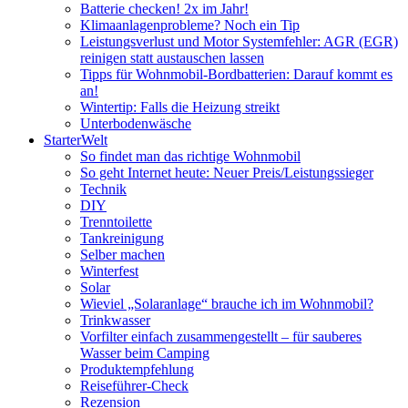
Batterie checken! 2x im Jahr!
Klimaanlagenprobleme? Noch ein Tip
Leistungsverlust und Motor Systemfehler: AGR (EGR)
reinigen statt austauschen lassen
Tipps für Wohnmobil-Bordbatterien: Darauf kommt es
an!
Wintertip: Falls die Heizung streikt
Unterbodenwäsche
StarterWelt
So findet man das richtige Wohnmobil
So geht Internet heute: Neuer Preis/Leistungssieger
Technik
DIY
Trenntoilette
Tankreinigung
Selber machen
Winterfest
Solar
Wieviel „Solaranlage“ brauche ich im Wohnmobil?
Trinkwasser
Vorfilter einfach zusammengestellt – für sauberes
Wasser beim Camping
Produktempfehlung
Reiseführer-Check
Rezension