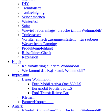
DIY
Trenntoilette
Tankreinigung
Selber machen
Winterfest
Solar
Wieviel „Solaranlage“ brauche ich im Wohnmobil?
Trinkwasser
Vorfilter einfach zusammengestellt – für sauberes
Wasser beim Camping
Produktempfehlung
Reiseführer-Check
Rezension
Kajak
Kajakhalterung auf dem Wohnmobil
Wie kommt das Kajak aufs Wohnmobil?
Impressum
Unser Wohnmobil
Euro Mobil Activa One 630 LS
Euramobil Profila 580 LS
Ford Transit Reimo Bus
Klettern
Partner/Kooperation
Autark
Wieviel „Solaranlage“ brauche ich im Wohnmobil?