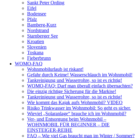
Sankt Peter Ording
Eifel
Bodensee
Pfalz
Bamberg-Kurz
Nordstrand
Starnberger See
Kroatien
Slovenien
Toskana
Fieberbrunn
WOMO-FAQ
Wohnmobilurlaub ist riskant!
Gefahr durch Keime! Wasserschlauch im Wohnmobil!
Tankreinigung und Wasserrohre, so ist es richtig!
WOMO-FAQ: Darf man überall einfach übernachten?
Die einzig richtige Sicherung für die Markise!
Tankreinigung und Wasserrohre, so ist es richtig!
Wie kommt das Kajak aufs Wohnmobil? VIDEO
Risiko Trinkwasser im Wohnmobil: So geht es sicher.
Wieviel „Solaranlage“ brauche ich im Wohnmobil?
Ver- und Entsorgung beim Wohnmobil –
WOHNMOBIL FÜR BEGINNER – DIE
EINSTEIGER-REIHE
FAQ – Wie viel Gas braucht man im Winter / Sommer?