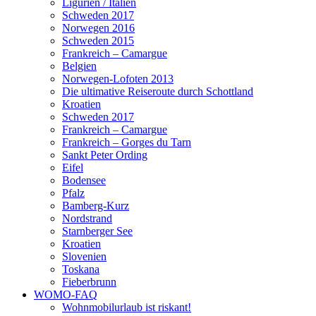
Ligurien / Italien
Schweden 2017
Norwegen 2016
Schweden 2015
Frankreich – Camargue
Belgien
Norwegen-Lofoten 2013
Die ultimative Reiseroute durch Schottland
Kroatien
Schweden 2017
Frankreich – Camargue
Frankreich – Gorges du Tarn
Sankt Peter Ording
Eifel
Bodensee
Pfalz
Bamberg-Kurz
Nordstrand
Starnberger See
Kroatien
Slovenien
Toskana
Fieberbrunn
WOMO-FAQ
Wohnmobilurlaub ist riskant!