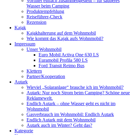
Vorfilter einfach zusammengestellt – für sauberes
Wasser beim Camping
Produktempfehlung
Reiseführer-Check
Rezension
Kajak
Kajakhalterung auf dem Wohnmobil
Wie kommt das Kajak aufs Wohnmobil?
Impressum
Unser Wohnmobil
Euro Mobil Activa One 630 LS
Euramobil Profila 580 LS
Ford Transit Reimo Bus
Klettern
Partner/Kooperation
Autark
Wieviel „Solaranlage“ brauche ich im Wohnmobil?
Autark: Nur noch Strom beim Camping? Schöne neue
Reklamewelt.
Endlich Autark – ohne Wasser geht es nicht im
Wohnmobil
Gasverbrauch im Wohnmobil: Endlich Autark
Endlich Autark mit dem Wohnmobil
Autark auch im Winter? Geht das?
Kategorie