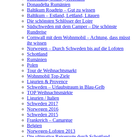
Donaudelta Rumänien
Baltikum Roadtrip – Gut zu wissen
Baltikum – Estland, Lettland, Litauen
Die schönsten Schlösser der Loire
Südschweden mit dem Camper – Die schönste
Rundreise
Cornwall mit dem Wohnmobil – Achtung, dass müsst
ihr wissen
Norwegen – Durch Schweden bis auf die Lofoten
Schottland
Rumänien
Polen
Tour de Weihnachtsmarkt
Wohnmobil Top-Ziele
Ligurien & Provence
Schweden – Urlaubstraum in Blau-Gelb
TOP Weihnachtsmärkte
Ligurien / Italien
Schweden 2017
Norwegen 2016
Schweden 2015
Frankreich – Camargue
Belgien
Norwegen-Lofoten 2013
Die ultimative Reiseroute durch Schottland