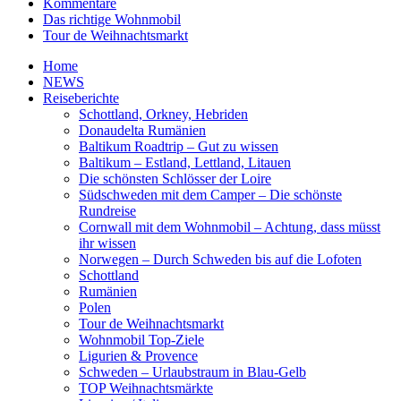
Kommentare
Das richtige Wohnmobil
Tour de Weihnachtsmarkt
Home
NEWS
Reiseberichte
Schottland, Orkney, Hebriden
Donaudelta Rumänien
Baltikum Roadtrip – Gut zu wissen
Baltikum – Estland, Lettland, Litauen
Die schönsten Schlösser der Loire
Südschweden mit dem Camper – Die schönste
Rundreise
Cornwall mit dem Wohnmobil – Achtung, dass müsst
ihr wissen
Norwegen – Durch Schweden bis auf die Lofoten
Schottland
Rumänien
Polen
Tour de Weihnachtsmarkt
Wohnmobil Top-Ziele
Ligurien & Provence
Schweden – Urlaubstraum in Blau-Gelb
TOP Weihnachtsmärkte