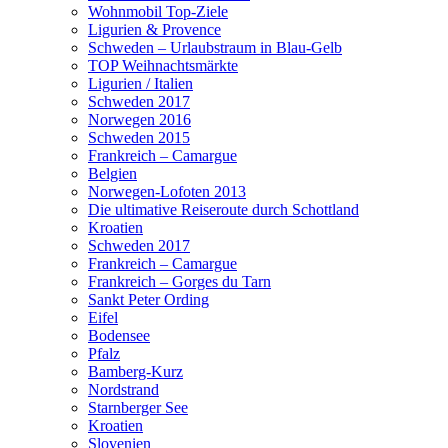
Wohnmobil Top-Ziele
Ligurien & Provence
Schweden – Urlaubstraum in Blau-Gelb
TOP Weihnachtsmärkte
Ligurien / Italien
Schweden 2017
Norwegen 2016
Schweden 2015
Frankreich – Camargue
Belgien
Norwegen-Lofoten 2013
Die ultimative Reiseroute durch Schottland
Kroatien
Schweden 2017
Frankreich – Camargue
Frankreich – Gorges du Tarn
Sankt Peter Ording
Eifel
Bodensee
Pfalz
Bamberg-Kurz
Nordstrand
Starnberger See
Kroatien
Slovenien