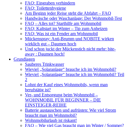
FAQ: Eingraben verhindern
FAQ: Toilettenhygiene
Am Beginn jeder Reise steht die Abfahrt – FAQ
Handwäsche oder Waschanlage: Der Wohnmobil-Test
FAQ – Alles tot? Starthilfe am Wohnmobil
FAQ: Kaltstart im Winter – Tip zum Anheizen
FAQ: Was ist ein Fender am Wohnmobil
Mückenspray: Anti-Brumm und NOBITE wirken
wirklich gut – Daumen hoch
Und schon juckt der Mückenstich nicht mehr: bite-
away : Daumen hoch!
Grundlagen
Sauberes Trinkwasser
Wieviel „Solaranlage“ brauche ich im Wohnmobil?
Wieviel „Solaranlage“ brauche ich im Wohnmobil? Teil
2
Lohnt der Kauf eines Wohnmobils, wenn man
berufstätig ist?
Ver- und Entsorgung beim Wohnmobil –
WOHNMOBIL FÜR BEGINNER – DIE
EINSTEIGER-REIHE
Batterie austauschen und aufrüsten: Wie viel Strom
braucht man im Wohnmobil?
Wohnmobilurlaub ist riskant!
FAQ – Wie viel Gas braucht man im Winter / Sommer?