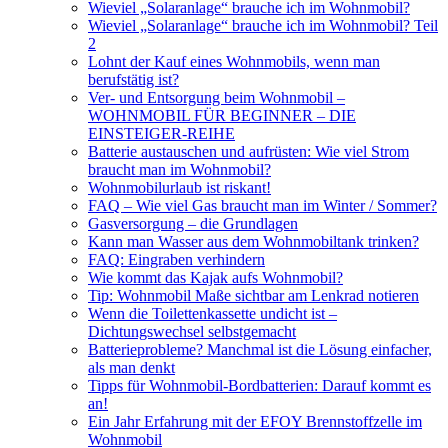
Wieviel „Solaranlage“ brauche ich im Wohnmobil?
Wieviel „Solaranlage“ brauche ich im Wohnmobil? Teil
2
Lohnt der Kauf eines Wohnmobils, wenn man
berufstätig ist?
Ver- und Entsorgung beim Wohnmobil –
WOHNMOBIL FÜR BEGINNER – DIE
EINSTEIGER-REIHE
Batterie austauschen und aufrüsten: Wie viel Strom
braucht man im Wohnmobil?
Wohnmobilurlaub ist riskant!
FAQ – Wie viel Gas braucht man im Winter / Sommer?
Gasversorgung – die Grundlagen
Kann man Wasser aus dem Wohnmobiltank trinken?
FAQ: Eingraben verhindern
Wie kommt das Kajak aufs Wohnmobil?
Tip: Wohnmobil Maße sichtbar am Lenkrad notieren
Wenn die Toilettenkassette undicht ist –
Dichtungswechsel selbstgemacht
Batterieprobleme? Manchmal ist die Lösung einfacher,
als man denkt
Tipps für Wohnmobil-Bordbatterien: Darauf kommt es
an!
Ein Jahr Erfahrung mit der EFOY Brennstoffzelle im
Wohnmobil