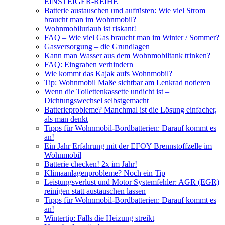
EINSTEIGER-REIHE
Batterie austauschen und aufrüsten: Wie viel Strom
braucht man im Wohnmobil?
Wohnmobilurlaub ist riskant!
FAQ – Wie viel Gas braucht man im Winter / Sommer?
Gasversorgung – die Grundlagen
Kann man Wasser aus dem Wohnmobiltank trinken?
FAQ: Eingraben verhindern
Wie kommt das Kajak aufs Wohnmobil?
Tip: Wohnmobil Maße sichtbar am Lenkrad notieren
Wenn die Toilettenkassette undicht ist –
Dichtungswechsel selbstgemacht
Batterieprobleme? Manchmal ist die Lösung einfacher,
als man denkt
Tipps für Wohnmobil-Bordbatterien: Darauf kommt es
an!
Ein Jahr Erfahrung mit der EFOY Brennstoffzelle im
Wohnmobil
Batterie checken! 2x im Jahr!
Klimaanlagenprobleme? Noch ein Tip
Leistungsverlust und Motor Systemfehler: AGR (EGR)
reinigen statt austauschen lassen
Tipps für Wohnmobil-Bordbatterien: Darauf kommt es
an!
Wintertip: Falls die Heizung streikt