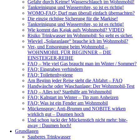
Gefahr durch Keime! Wasserschlauch im Wohnmobil!
Tankreinigung und Wasserrohre, so ist es richtig!
WOMO-FAQ: Darf man überall einfach übernachten?
Die einzig richtige Sicherung für die Markise!
Tankreinigung und Wasserrohre, so ist es richtig!
Wie kommt das Kajak aufs Wohnmobil? VIDEO
Risiko Trinkwasser im Wohnmobil: So geht es sicher.
Wieviel „Solaranlage“ brauche ich im Wohnmobil?
Ver- und Entsorgung beim Wohnmobil –
WOHNMOBIL FÜR BEGINNER – DIE
EINSTEIGER-REIHE
FAQ – Wie viel Gas braucht man im Winter / Sommer?
FAQ: Eingraben verhindern
FAQ: Toilettenhygiene
Am Beginn jeder Reise steht die Abfahrt – FAQ
Handwäsche oder Waschanlage: Der Wohnmobil-Test
FAQ – Alles tot? Starthilfe am Wohnmobil
FAQ: Kaltstart im Winter – Tip zum Anheizen
FAQ: Was ist ein Fender am Wohnmobil
Mückenspray: Anti-Brumm und NOBITE wirken
wirklich gut – Daumen hoch
Und schon juckt der Mückenstich nicht mehr: bite-
away : Daumen hoch!
Grundlagen
Sauberes Trinkwasser