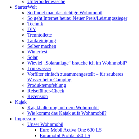
Unterbodenwäsche
StarterWelt
So findet man das richtige Wohnmobil
So geht Internet heute: Neuer Preis/Leistungssieger
Technik
DIY
Trenntoilette
Tankreinigung
Selber machen
Winterfest
Solar
Wieviel „Solaranlage“ brauche ich im Wohnmobil?
Trinkwasser
Vorfilter einfach zusammengestellt – für sauberes
Wasser beim Camping
Produktempfehlung
Reiseführer-Check
Rezension
Kajak
Kajakhalterung auf dem Wohnmobil
Wie kommt das Kajak aufs Wohnmobil?
Impressum
Unser Wohnmobil
Euro Mobil Activa One 630 LS
Euramobil Profila 580 LS