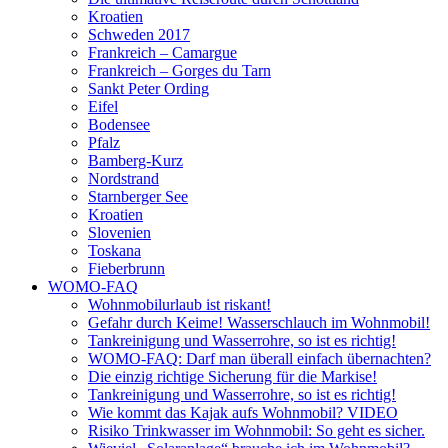
Kroatien
Schweden 2017
Frankreich – Camargue
Frankreich – Gorges du Tarn
Sankt Peter Ording
Eifel
Bodensee
Pfalz
Bamberg-Kurz
Nordstrand
Starnberger See
Kroatien
Slovenien
Toskana
Fieberbrunn
WOMO-FAQ
Wohnmobilurlaub ist riskant!
Gefahr durch Keime! Wasserschlauch im Wohnmobil!
Tankreinigung und Wasserrohre, so ist es richtig!
WOMO-FAQ: Darf man überall einfach übernachten?
Die einzig richtige Sicherung für die Markise!
Tankreinigung und Wasserrohre, so ist es richtig!
Wie kommt das Kajak aufs Wohnmobil? VIDEO
Risiko Trinkwasser im Wohnmobil: So geht es sicher.