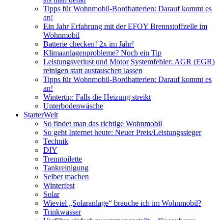
Tipps für Wohnmobil-Bordbatterien: Darauf kommt es
an!
Ein Jahr Erfahrung mit der EFOY Brennstoffzelle im
Wohnmobil
Batterie checken! 2x im Jahr!
Klimaanlagenprobleme? Noch ein Tip
Leistungsverlust und Motor Systemfehler: AGR (EGR)
reinigen statt austauschen lassen
Tipps für Wohnmobil-Bordbatterien: Darauf kommt es
an!
Wintertip: Falls die Heizung streikt
Unterbodenwäsche
StarterWelt
So findet man das richtige Wohnmobil
So geht Internet heute: Neuer Preis/Leistungssieger
Technik
DIY
Trenntoilette
Tankreinigung
Selber machen
Winterfest
Solar
Wieviel „Solaranlage“ brauche ich im Wohnmobil?
Trinkwasser