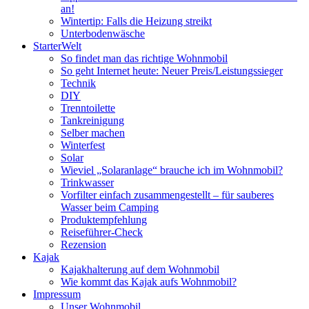
an!
Wintertip: Falls die Heizung streikt
Unterbodenwäsche
StarterWelt
So findet man das richtige Wohnmobil
So geht Internet heute: Neuer Preis/Leistungssieger
Technik
DIY
Trenntoilette
Tankreinigung
Selber machen
Winterfest
Solar
Wieviel „Solaranlage“ brauche ich im Wohnmobil?
Trinkwasser
Vorfilter einfach zusammengestellt – für sauberes
Wasser beim Camping
Produktempfehlung
Reiseführer-Check
Rezension
Kajak
Kajakhalterung auf dem Wohnmobil
Wie kommt das Kajak aufs Wohnmobil?
Impressum
Unser Wohnmobil