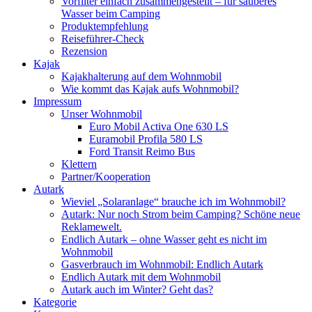
Vorfilter einfach zusammengestellt – für sauberes
Wasser beim Camping
Produktempfehlung
Reiseführer-Check
Rezension
Kajak
Kajakhalterung auf dem Wohnmobil
Wie kommt das Kajak aufs Wohnmobil?
Impressum
Unser Wohnmobil
Euro Mobil Activa One 630 LS
Euramobil Profila 580 LS
Ford Transit Reimo Bus
Klettern
Partner/Kooperation
Autark
Wieviel „Solaranlage“ brauche ich im Wohnmobil?
Autark: Nur noch Strom beim Camping? Schöne neue
Reklamewelt.
Endlich Autark – ohne Wasser geht es nicht im
Wohnmobil
Gasverbrauch im Wohnmobil: Endlich Autark
Endlich Autark mit dem Wohnmobil
Autark auch im Winter? Geht das?
Kategorie