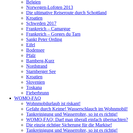
Belgien
Norwegen-Lofoten 2013
Die ultimative Reiseroute durch Schottland
Kroatien
Schweden 2017
Frankreich – Camargue
Frankreich – Gorges du Tarn
Sankt Peter Ording
Eifel
Bodensee
Pfalz
Bamberg-Kurz
Nordstrand
Starnberger See
Kroatien
Slovenien
Toskana
Fieberbrunn
WOMO-FAQ
Wohnmobilurlaub ist riskant!
Gefahr durch Keime! Wasserschlauch im Wohnmobil!
Tankreinigung und Wasserrohre, so ist es richtig!
WOMO-FAQ: Darf man überall einfach übernachten?
Die einzig richtige Sicherung für die Markise!
Tankreinigung und Wasserrohre, so ist es richtig!