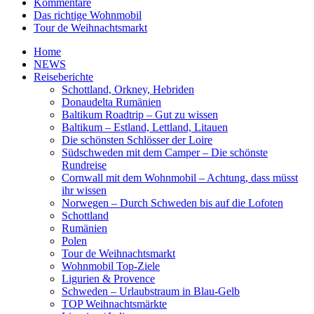
Kommentare
Das richtige Wohnmobil
Tour de Weihnachtsmarkt
Home
NEWS
Reiseberichte
Schottland, Orkney, Hebriden
Donaudelta Rumänien
Baltikum Roadtrip – Gut zu wissen
Baltikum – Estland, Lettland, Litauen
Die schönsten Schlösser der Loire
Südschweden mit dem Camper – Die schönste
Rundreise
Cornwall mit dem Wohnmobil – Achtung, dass müsst
ihr wissen
Norwegen – Durch Schweden bis auf die Lofoten
Schottland
Rumänien
Polen
Tour de Weihnachtsmarkt
Wohnmobil Top-Ziele
Ligurien & Provence
Schweden – Urlaubstraum in Blau-Gelb
TOP Weihnachtsmärkte