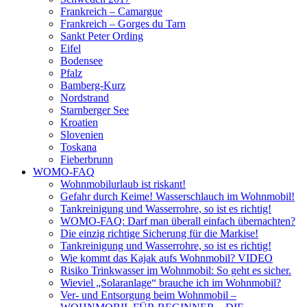
Frankreich – Camargue
Frankreich – Gorges du Tarn
Sankt Peter Ording
Eifel
Bodensee
Pfalz
Bamberg-Kurz
Nordstrand
Starnberger See
Kroatien
Slovenien
Toskana
Fieberbrunn
WOMO-FAQ
Wohnmobilurlaub ist riskant!
Gefahr durch Keime! Wasserschlauch im Wohnmobil!
Tankreinigung und Wasserrohre, so ist es richtig!
WOMO-FAQ: Darf man überall einfach übernachten?
Die einzig richtige Sicherung für die Markise!
Tankreinigung und Wasserrohre, so ist es richtig!
Wie kommt das Kajak aufs Wohnmobil? VIDEO
Risiko Trinkwasser im Wohnmobil: So geht es sicher.
Wieviel „Solaranlage“ brauche ich im Wohnmobil?
Ver- und Entsorgung beim Wohnmobil –