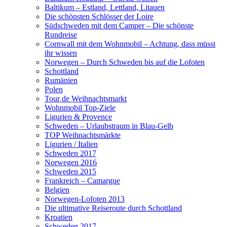
Baltikum – Estland, Lettland, Litauen
Die schönsten Schlösser der Loire
Südschweden mit dem Camper – Die schönste
Rundreise
Cornwall mit dem Wohnmobil – Achtung, dass müsst
ihr wissen
Norwegen – Durch Schweden bis auf die Lofoten
Schottland
Rumänien
Polen
Tour de Weihnachtsmarkt
Wohnmobil Top-Ziele
Ligurien & Provence
Schweden – Urlaubstraum in Blau-Gelb
TOP Weihnachtsmärkte
Ligurien / Italien
Schweden 2017
Norwegen 2016
Schweden 2015
Frankreich – Camargue
Belgien
Norwegen-Lofoten 2013
Die ultimative Reiseroute durch Schottland
Kroatien
Schweden 2017