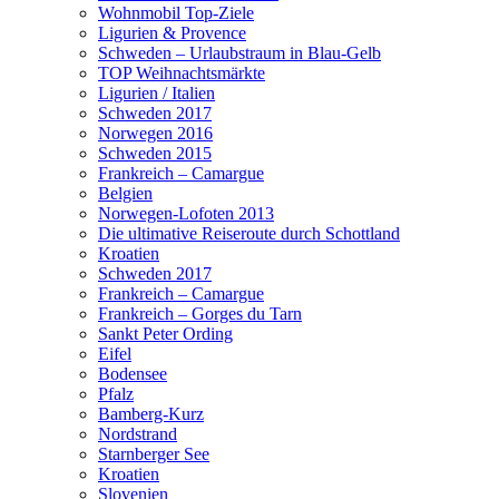
Wohnmobil Top-Ziele
Ligurien & Provence
Schweden – Urlaubstraum in Blau-Gelb
TOP Weihnachtsmärkte
Ligurien / Italien
Schweden 2017
Norwegen 2016
Schweden 2015
Frankreich – Camargue
Belgien
Norwegen-Lofoten 2013
Die ultimative Reiseroute durch Schottland
Kroatien
Schweden 2017
Frankreich – Camargue
Frankreich – Gorges du Tarn
Sankt Peter Ording
Eifel
Bodensee
Pfalz
Bamberg-Kurz
Nordstrand
Starnberger See
Kroatien
Slovenien