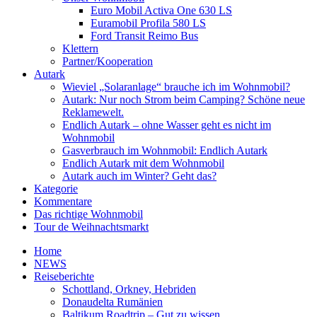
Euro Mobil Activa One 630 LS
Euramobil Profila 580 LS
Ford Transit Reimo Bus
Klettern
Partner/Kooperation
Autark
Wieviel „Solaranlage“ brauche ich im Wohnmobil?
Autark: Nur noch Strom beim Camping? Schöne neue
Reklamewelt.
Endlich Autark – ohne Wasser geht es nicht im
Wohnmobil
Gasverbrauch im Wohnmobil: Endlich Autark
Endlich Autark mit dem Wohnmobil
Autark auch im Winter? Geht das?
Kategorie
Kommentare
Das richtige Wohnmobil
Tour de Weihnachtsmarkt
Home
NEWS
Reiseberichte
Schottland, Orkney, Hebriden
Donaudelta Rumänien
Baltikum Roadtrip – Gut zu wissen