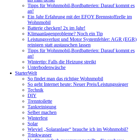
Tipps für Wohnmobil-Bordbatterien: Darauf kommt es
an!
Ein Jahr Erfahrung mit der EFOY Brennstoffzelle im
Wohnmobil
Batterie checken! 2x im Jahr!
Klimaanlagenprobleme? Noch ein Tip
Leistungsverlust und Motor Systemfehler: AGR (EGR)
reinigen statt austauschen lassen
Tipps für Wohnmobil-Bordbatterien: Darauf kommt es
an!
Wintertip: Falls die Heizung streikt
Unterbodenwäsche
StarterWelt
So findet man das richtige Wohnmobil
So geht Internet heute: Neuer Preis/Leistungssieger
Technik
DIY
Trenntoilette
Tankreinigung
Selber machen
Winterfest
Solar
Wieviel „Solaranlage“ brauche ich im Wohnmobil?
Trinkwasser