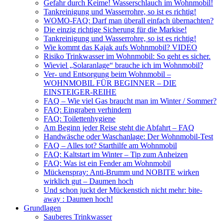
Gefahr durch Keime! Wasserschlauch im Wohnmobil!
Tankreinigung und Wasserrohre, so ist es richtig!
WOMO-FAQ: Darf man überall einfach übernachten?
Die einzig richtige Sicherung für die Markise!
Tankreinigung und Wasserrohre, so ist es richtig!
Wie kommt das Kajak aufs Wohnmobil? VIDEO
Risiko Trinkwasser im Wohnmobil: So geht es sicher.
Wieviel „Solaranlage“ brauche ich im Wohnmobil?
Ver- und Entsorgung beim Wohnmobil –
WOHNMOBIL FÜR BEGINNER – DIE
EINSTEIGER-REIHE
FAQ – Wie viel Gas braucht man im Winter / Sommer?
FAQ: Eingraben verhindern
FAQ: Toilettenhygiene
Am Beginn jeder Reise steht die Abfahrt – FAQ
Handwäsche oder Waschanlage: Der Wohnmobil-Test
FAQ – Alles tot? Starthilfe am Wohnmobil
FAQ: Kaltstart im Winter – Tip zum Anheizen
FAQ: Was ist ein Fender am Wohnmobil
Mückenspray: Anti-Brumm und NOBITE wirken
wirklich gut – Daumen hoch
Und schon juckt der Mückenstich nicht mehr: bite-
away : Daumen hoch!
Grundlagen
Sauberes Trinkwasser