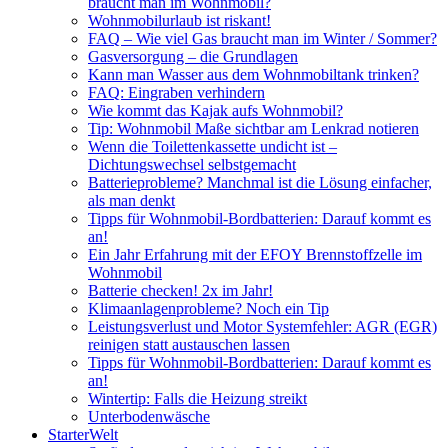
braucht man im Wohnmobil?
Wohnmobilurlaub ist riskant!
FAQ – Wie viel Gas braucht man im Winter / Sommer?
Gasversorgung – die Grundlagen
Kann man Wasser aus dem Wohnmobiltank trinken?
FAQ: Eingraben verhindern
Wie kommt das Kajak aufs Wohnmobil?
Tip: Wohnmobil Maße sichtbar am Lenkrad notieren
Wenn die Toilettenkassette undicht ist –
Dichtungswechsel selbstgemacht
Batterieprobleme? Manchmal ist die Lösung einfacher,
als man denkt
Tipps für Wohnmobil-Bordbatterien: Darauf kommt es
an!
Ein Jahr Erfahrung mit der EFOY Brennstoffzelle im
Wohnmobil
Batterie checken! 2x im Jahr!
Klimaanlagenprobleme? Noch ein Tip
Leistungsverlust und Motor Systemfehler: AGR (EGR)
reinigen statt austauschen lassen
Tipps für Wohnmobil-Bordbatterien: Darauf kommt es
an!
Wintertip: Falls die Heizung streikt
Unterbodenwäsche
StarterWelt