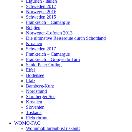
Ligurien / Italien
Schweden 2017
Norwegen 2016
Schweden 2015
Frankreich – Camargue
Belgien
Norwegen-Lofoten 2013
Die ultimative Reiseroute durch Schottland
Kroatien
Schweden 2017
Frankreich – Camargue
Frankreich – Gorges du Tarn
Sankt Peter Ording
Eifel
Bodensee
Pfalz
Bamberg-Kurz
Nordstrand
Starnberger See
Kroatien
Slovenien
Toskana
Fieberbrunn
WOMO-FAQ
Wohnmobilurlaub ist riskant!