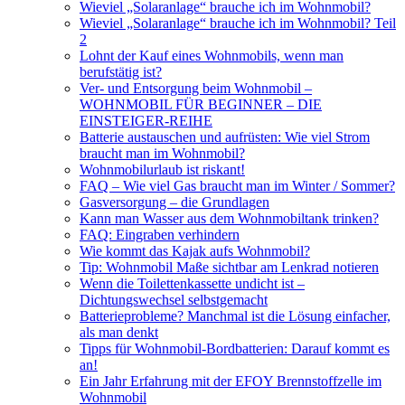
Wieviel „Solaranlage“ brauche ich im Wohnmobil?
Wieviel „Solaranlage“ brauche ich im Wohnmobil? Teil
2
Lohnt der Kauf eines Wohnmobils, wenn man
berufstätig ist?
Ver- und Entsorgung beim Wohnmobil –
WOHNMOBIL FÜR BEGINNER – DIE
EINSTEIGER-REIHE
Batterie austauschen und aufrüsten: Wie viel Strom
braucht man im Wohnmobil?
Wohnmobilurlaub ist riskant!
FAQ – Wie viel Gas braucht man im Winter / Sommer?
Gasversorgung – die Grundlagen
Kann man Wasser aus dem Wohnmobiltank trinken?
FAQ: Eingraben verhindern
Wie kommt das Kajak aufs Wohnmobil?
Tip: Wohnmobil Maße sichtbar am Lenkrad notieren
Wenn die Toilettenkassette undicht ist –
Dichtungswechsel selbstgemacht
Batterieprobleme? Manchmal ist die Lösung einfacher,
als man denkt
Tipps für Wohnmobil-Bordbatterien: Darauf kommt es
an!
Ein Jahr Erfahrung mit der EFOY Brennstoffzelle im
Wohnmobil