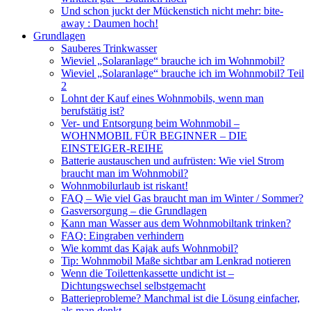
Und schon juckt der Mückenstich nicht mehr: bite-
away : Daumen hoch!
Grundlagen
Sauberes Trinkwasser
Wieviel „Solaranlage“ brauche ich im Wohnmobil?
Wieviel „Solaranlage“ brauche ich im Wohnmobil? Teil
2
Lohnt der Kauf eines Wohnmobils, wenn man
berufstätig ist?
Ver- und Entsorgung beim Wohnmobil –
WOHNMOBIL FÜR BEGINNER – DIE
EINSTEIGER-REIHE
Batterie austauschen und aufrüsten: Wie viel Strom
braucht man im Wohnmobil?
Wohnmobilurlaub ist riskant!
FAQ – Wie viel Gas braucht man im Winter / Sommer?
Gasversorgung – die Grundlagen
Kann man Wasser aus dem Wohnmobiltank trinken?
FAQ: Eingraben verhindern
Wie kommt das Kajak aufs Wohnmobil?
Tip: Wohnmobil Maße sichtbar am Lenkrad notieren
Wenn die Toilettenkassette undicht ist –
Dichtungswechsel selbstgemacht
Batterieprobleme? Manchmal ist die Lösung einfacher,
als man denkt