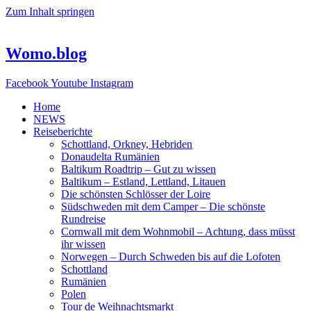
Zum Inhalt springen
Womo.blog
Facebook
Youtube
Instagram
Home
NEWS
Reiseberichte
Schottland, Orkney, Hebriden
Donaudelta Rumänien
Baltikum Roadtrip – Gut zu wissen
Baltikum – Estland, Lettland, Litauen
Die schönsten Schlösser der Loire
Südschweden mit dem Camper – Die schönste
Rundreise
Cornwall mit dem Wohnmobil – Achtung, dass müsst
ihr wissen
Norwegen – Durch Schweden bis auf die Lofoten
Schottland
Rumänien
Polen
Tour de Weihnachtsmarkt