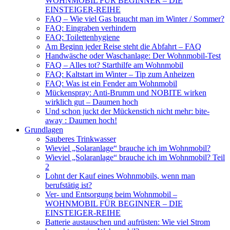
WOHNMOBIL FÜR BEGINNER – DIE
EINSTEIGER-REIHE
FAQ – Wie viel Gas braucht man im Winter / Sommer?
FAQ: Eingraben verhindern
FAQ: Toilettenhygiene
Am Beginn jeder Reise steht die Abfahrt – FAQ
Handwäsche oder Waschanlage: Der Wohnmobil-Test
FAQ – Alles tot? Starthilfe am Wohnmobil
FAQ: Kaltstart im Winter – Tip zum Anheizen
FAQ: Was ist ein Fender am Wohnmobil
Mückenspray: Anti-Brumm und NOBITE wirken
wirklich gut – Daumen hoch
Und schon juckt der Mückenstich nicht mehr: bite-
away : Daumen hoch!
Grundlagen
Sauberes Trinkwasser
Wieviel „Solaranlage“ brauche ich im Wohnmobil?
Wieviel „Solaranlage“ brauche ich im Wohnmobil? Teil
2
Lohnt der Kauf eines Wohnmobils, wenn man
berufstätig ist?
Ver- und Entsorgung beim Wohnmobil –
WOHNMOBIL FÜR BEGINNER – DIE
EINSTEIGER-REIHE
Batterie austauschen und aufrüsten: Wie viel Strom