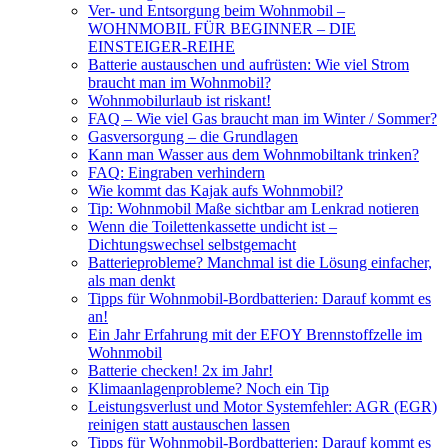
Ver- und Entsorgung beim Wohnmobil –
WOHNMOBIL FÜR BEGINNER – DIE
EINSTEIGER-REIHE
Batterie austauschen und aufrüsten: Wie viel Strom
braucht man im Wohnmobil?
Wohnmobilurlaub ist riskant!
FAQ – Wie viel Gas braucht man im Winter / Sommer?
Gasversorgung – die Grundlagen
Kann man Wasser aus dem Wohnmobiltank trinken?
FAQ: Eingraben verhindern
Wie kommt das Kajak aufs Wohnmobil?
Tip: Wohnmobil Maße sichtbar am Lenkrad notieren
Wenn die Toilettenkassette undicht ist –
Dichtungswechsel selbstgemacht
Batterieprobleme? Manchmal ist die Lösung einfacher,
als man denkt
Tipps für Wohnmobil-Bordbatterien: Darauf kommt es
an!
Ein Jahr Erfahrung mit der EFOY Brennstoffzelle im
Wohnmobil
Batterie checken! 2x im Jahr!
Klimaanlagenprobleme? Noch ein Tip
Leistungsverlust und Motor Systemfehler: AGR (EGR)
reinigen statt austauschen lassen
Tipps für Wohnmobil-Bordbatterien: Darauf kommt es