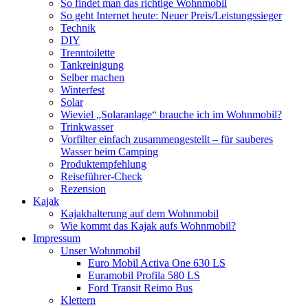
So findet man das richtige Wohnmobil
So geht Internet heute: Neuer Preis/Leistungssieger
Technik
DIY
Trenntoilette
Tankreinigung
Selber machen
Winterfest
Solar
Wieviel „Solaranlage“ brauche ich im Wohnmobil?
Trinkwasser
Vorfilter einfach zusammengestellt – für sauberes
Wasser beim Camping
Produktempfehlung
Reiseführer-Check
Rezension
Kajak
Kajakhalterung auf dem Wohnmobil
Wie kommt das Kajak aufs Wohnmobil?
Impressum
Unser Wohnmobil
Euro Mobil Activa One 630 LS
Euramobil Profila 580 LS
Ford Transit Reimo Bus
Klettern