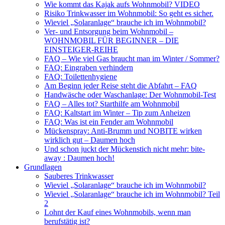
Wie kommt das Kajak aufs Wohnmobil? VIDEO
Risiko Trinkwasser im Wohnmobil: So geht es sicher.
Wieviel „Solaranlage“ brauche ich im Wohnmobil?
Ver- und Entsorgung beim Wohnmobil –
WOHNMOBIL FÜR BEGINNER – DIE
EINSTEIGER-REIHE
FAQ – Wie viel Gas braucht man im Winter / Sommer?
FAQ: Eingraben verhindern
FAQ: Toilettenhygiene
Am Beginn jeder Reise steht die Abfahrt – FAQ
Handwäsche oder Waschanlage: Der Wohnmobil-Test
FAQ – Alles tot? Starthilfe am Wohnmobil
FAQ: Kaltstart im Winter – Tip zum Anheizen
FAQ: Was ist ein Fender am Wohnmobil
Mückenspray: Anti-Brumm und NOBITE wirken
wirklich gut – Daumen hoch
Und schon juckt der Mückenstich nicht mehr: bite-
away : Daumen hoch!
Grundlagen
Sauberes Trinkwasser
Wieviel „Solaranlage“ brauche ich im Wohnmobil?
Wieviel „Solaranlage“ brauche ich im Wohnmobil? Teil
2
Lohnt der Kauf eines Wohnmobils, wenn man
berufstätig ist?