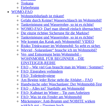
Toskana
Fieberbrunn
WOMO-FAQ
Wohnmobilurlaub ist riskant!
Gefahr durch Keime! Wasserschlauch im Wohnmobil!
Tankreinigung und Wasserrohre, so ist es richtig!
WOMO-FAQ: Darf man überall einfach übernachten?
Die einzig richtige Sicherung für die Markise!
Tankreinigung und Wasserrohre, so ist es richtig!
Wie kommt das Kajak aufs Wohnmobil? VIDEO
Risiko Trinkwasser im Wohnmobil: So geht es sicher.
Wieviel „Solaranlage“ brauche ich im Wohnmobil?
Ver- und Entsorgung beim Wohnmobil –
WOHNMOBIL FÜR BEGINNER – DIE
EINSTEIGER-REIHE
FAQ – Wie viel Gas braucht man im Winter / Sommer?
FAQ: Eingraben verhindern
FAQ: Toilettenhygiene
Am Beginn jeder Reise steht die Abfahrt – FAQ
Handwäsche oder Waschanlage: Der Wohnmobil-Test
FAQ – Alles tot? Starthilfe am Wohnmobil
FAQ: Kaltstart im Winter – Tip zum Anheizen
FAQ: Was ist ein Fender am Wohnmobil
Mückenspray: Anti-Brumm und NOBITE wirken
wirklich gut – Daumen hoch