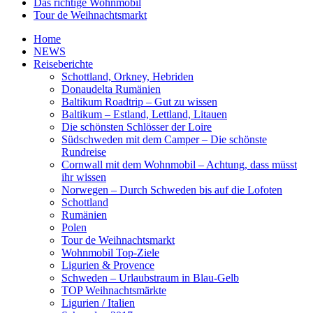
Das richtige Wohnmobil
Tour de Weihnachtsmarkt
Home
NEWS
Reiseberichte
Schottland, Orkney, Hebriden
Donaudelta Rumänien
Baltikum Roadtrip – Gut zu wissen
Baltikum – Estland, Lettland, Litauen
Die schönsten Schlösser der Loire
Südschweden mit dem Camper – Die schönste
Rundreise
Cornwall mit dem Wohnmobil – Achtung, dass müsst
ihr wissen
Norwegen – Durch Schweden bis auf die Lofoten
Schottland
Rumänien
Polen
Tour de Weihnachtsmarkt
Wohnmobil Top-Ziele
Ligurien & Provence
Schweden – Urlaubstraum in Blau-Gelb
TOP Weihnachtsmärkte
Ligurien / Italien