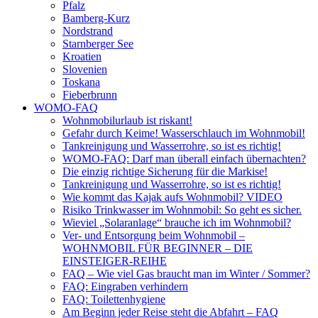
Pfalz
Bamberg-Kurz
Nordstrand
Starnberger See
Kroatien
Slovenien
Toskana
Fieberbrunn
WOMO-FAQ
Wohnmobilurlaub ist riskant!
Gefahr durch Keime! Wasserschlauch im Wohnmobil!
Tankreinigung und Wasserrohre, so ist es richtig!
WOMO-FAQ: Darf man überall einfach übernachten?
Die einzig richtige Sicherung für die Markise!
Tankreinigung und Wasserrohre, so ist es richtig!
Wie kommt das Kajak aufs Wohnmobil? VIDEO
Risiko Trinkwasser im Wohnmobil: So geht es sicher.
Wieviel „Solaranlage“ brauche ich im Wohnmobil?
Ver- und Entsorgung beim Wohnmobil –
WOHNMOBIL FÜR BEGINNER – DIE
EINSTEIGER-REIHE
FAQ – Wie viel Gas braucht man im Winter / Sommer?
FAQ: Eingraben verhindern
FAQ: Toilettenhygiene
Am Beginn jeder Reise steht die Abfahrt – FAQ