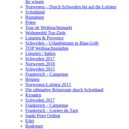
ihr wissen
Norwegen – Durch Schweden bis auf die Lofoten
Schottland
Rumänien
Polen
Tour de Weihnachtsmarkt
Wohnmobil Top-Ziele
Ligurien & Provence
Schweden – Urlaubstraum in Blau-Gelb
TOP Weihnachtsmärkte
Ligurien / Italien
Schweden 2017
Norwegen 2016
Schweden 2015
Frankreich – Camargue
Belgien
Norwegen-Lofoten 2013
Die ultimative Reiseroute durch Schottland
Kroatien
Schweden 2017
Frankreich – Camargue
Frankreich – Gorges du Tarn
Sankt Peter Ording
Eifel
Bodensee