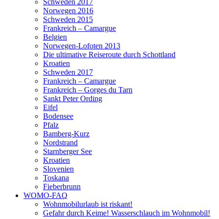
Schweden 2017
Norwegen 2016
Schweden 2015
Frankreich – Camargue
Belgien
Norwegen-Lofoten 2013
Die ultimative Reiseroute durch Schottland
Kroatien
Schweden 2017
Frankreich – Camargue
Frankreich – Gorges du Tarn
Sankt Peter Ording
Eifel
Bodensee
Pfalz
Bamberg-Kurz
Nordstrand
Starnberger See
Kroatien
Slovenien
Toskana
Fieberbrunn
WOMO-FAQ
Wohnmobilurlaub ist riskant!
Gefahr durch Keime! Wasserschlauch im Wohnmobil!