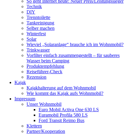
So geht Internet heute: Neuer Preis/Leistungssieger
Technik
DIY
Trenntoilette
Tankreinigung
Selber machen
Winterfest
Solar
Wieviel „Solaranlage“ brauche ich im Wohnmobil?
Trinkwasser
Vorfilter einfach zusammengestellt – für sauberes
Wasser beim Camping
Produktempfehlung
Reiseführer-Check
Rezension
Kajak
Kajakhalterung auf dem Wohnmobil
Wie kommt das Kajak aufs Wohnmobil?
Impressum
Unser Wohnmobil
Euro Mobil Activa One 630 LS
Euramobil Profila 580 LS
Ford Transit Reimo Bus
Klettern
Partner/Kooperation