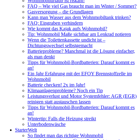
Wohnmobilurlaub ist riskant!
FAQ – Wie viel Gas braucht man im Winter / Sommer?
Gasversorgung – die Grundlagen
Kann man Wasser aus dem Wohnmobiltank trinken?
FAQ: Eingraben verhindern
Wie kommt das Kajak aufs Wohnmobil?
Tip: Wohnmobil Maße sichtbar am Lenkrad notieren
Wenn die Toilettenkassette undicht ist –
Dichtungswechsel selbstgemacht
Batterieprobleme? Manchmal ist die Lösung einfacher,
als man denkt
Tipps für Wohnmobil-Bordbatterien: Darauf kommt es
an!
Ein Jahr Erfahrung mit der EFOY Brennstoffzelle im
Wohnmobil
Batterie checken! 2x im Jahr!
Klimaanlagenprobleme? Noch ein Tip
Leistungsverlust und Motor Systemfehler: AGR (EGR)
reinigen statt austauschen lassen
Tipps für Wohnmobil-Bordbatterien: Darauf kommt es
an!
Wintertip: Falls die Heizung streikt
Unterbodenwäsche
StarterWelt
So findet man das richtige Wohnmobil