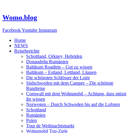
Zum
Inhalt
springen
Womo.blog
Facebook
Youtube
Instagram
Home
NEWS
Reiseberichte
Schottland, Orkney, Hebriden
Donaudelta Rumänien
Baltikum Roadtrip – Gut zu wissen
Baltikum – Estland, Lettland, Litauen
Die schönsten Schlösser der Loire
Südschweden mit dem Camper – Die schönste
Rundreise
Cornwall mit dem Wohnmobil – Achtung, dass müsst
ihr wissen
Norwegen – Durch Schweden bis auf die Lofoten
Schottland
Rumänien
Polen
Tour de Weihnachtsmarkt
Wohnmobil Top-Ziele