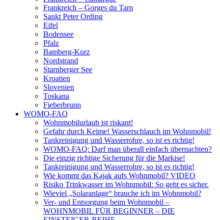
Frankreich – Gorges du Tarn
Sankt Peter Ording
Eifel
Bodensee
Pfalz
Bamberg-Kurz
Nordstrand
Starnberger See
Kroatien
Slovenien
Toskana
Fieberbrunn
WOMO-FAQ
Wohnmobilurlaub ist riskant!
Gefahr durch Keime! Wasserschlauch im Wohnmobil!
Tankreinigung und Wasserrohre, so ist es richtig!
WOMO-FAQ: Darf man überall einfach übernachten?
Die einzig richtige Sicherung für die Markise!
Tankreinigung und Wasserrohre, so ist es richtig!
Wie kommt das Kajak aufs Wohnmobil? VIDEO
Risiko Trinkwasser im Wohnmobil: So geht es sicher.
Wieviel „Solaranlage“ brauche ich im Wohnmobil?
Ver- und Entsorgung beim Wohnmobil –
WOHNMOBIL FÜR BEGINNER – DIE
EINSTEIGER-REIHE