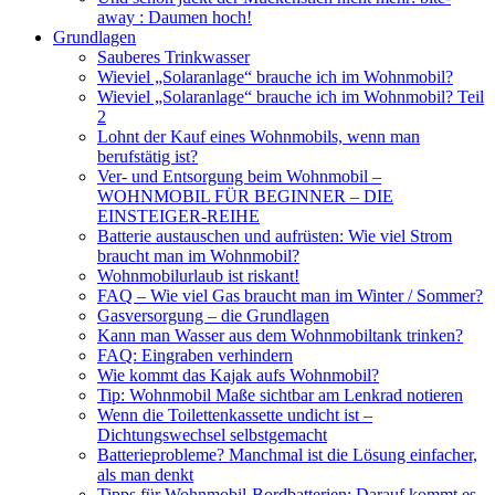
away : Daumen hoch!
Grundlagen
Sauberes Trinkwasser
Wieviel „Solaranlage“ brauche ich im Wohnmobil?
Wieviel „Solaranlage“ brauche ich im Wohnmobil? Teil
2
Lohnt der Kauf eines Wohnmobils, wenn man
berufstätig ist?
Ver- und Entsorgung beim Wohnmobil –
WOHNMOBIL FÜR BEGINNER – DIE
EINSTEIGER-REIHE
Batterie austauschen und aufrüsten: Wie viel Strom
braucht man im Wohnmobil?
Wohnmobilurlaub ist riskant!
FAQ – Wie viel Gas braucht man im Winter / Sommer?
Gasversorgung – die Grundlagen
Kann man Wasser aus dem Wohnmobiltank trinken?
FAQ: Eingraben verhindern
Wie kommt das Kajak aufs Wohnmobil?
Tip: Wohnmobil Maße sichtbar am Lenkrad notieren
Wenn die Toilettenkassette undicht ist –
Dichtungswechsel selbstgemacht
Batterieprobleme? Manchmal ist die Lösung einfacher,
als man denkt
Tipps für Wohnmobil-Bordbatterien: Darauf kommt es