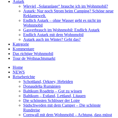
Autark
Wieviel „Solaranlage“ brauche ich im Wohnmobil?
Autark: Nur noch Strom beim Camping? Schöne neue
Reklamewelt.
Endlich Autark – ohne Wasser geht es nicht im
Wohnmobil
Gasverbrauch im Wohnmobil: Endlich Autark
Endlich Autark mit dem Wohnmobil
Autark auch im Winter? Geht das?
Kategorie
Kommentare
Das richtige Wohnmobil
Tour de Weihnachtsmarkt
Home
NEWS
Reiseberichte
Schottland, Orkney, Hebriden
Donaudelta Rumänien
Baltikum Roadtrip – Gut zu wissen
Baltikum – Estland, Lettland, Litauen
Die schönsten Schlösser der Loire
Südschweden mit dem Camper – Die schönste
Rundreise
Cornwall mit dem Wohnmobil – Achtung, dass müsst