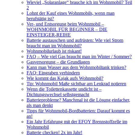
Wieviel „Solaranlage“ brauche ich im Wohnmobil? Teil
2
Lohnt der Kauf eines Wohnmobils, wenn man
berufstätig ist?
Ver- und Entsorgung beim Wohnmobil –
WOHNMOBIL FÜR BEGINNER – DIE
EINSTEIGER-REIHE
Batterie austauschen und aufrüsten: Wie viel Strom
braucht man im Wohnmobil?
Wohnmobilurlaub ist riskant!
FAQ – Wie viel Gas braucht man im Winter / Sommer?
Gasversorgung – die Grundlagen
Kann man Wasser aus dem Wohnmobiltank trinken?
FAQ: Eingraben verhindern
Wie kommt das Kajak aufs Wohnmobil?
Tip: Wohnmobil Maße sichtbar am Lenkrad notieren
Wenn die Toilettenkassette undicht ist –
Dichtungswechsel selbstgemacht
Batterieprobleme? Manchmal ist die Lösung einfacher,
als man denkt
Tipps für Wohnmobil-Bordbatterien: Darauf kommt es
an!
Ein Jahr Erfahrung mit der EFOY Brennstoffzelle im
Wohnmobil
Batterie checken! 2x im Jahr!