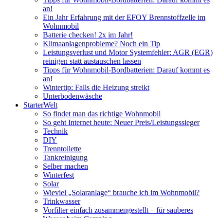
an!
Ein Jahr Erfahrung mit der EFOY Brennstoffzelle im
Wohnmobil
Batterie checken! 2x im Jahr!
Klimaanlagenprobleme? Noch ein Tip
Leistungsverlust und Motor Systemfehler: AGR (EGR)
reinigen statt austauschen lassen
Tipps für Wohnmobil-Bordbatterien: Darauf kommt es
an!
Wintertip: Falls die Heizung streikt
Unterbodenwäsche
StarterWelt
So findet man das richtige Wohnmobil
So geht Internet heute: Neuer Preis/Leistungssieger
Technik
DIY
Trenntoilette
Tankreinigung
Selber machen
Winterfest
Solar
Wieviel „Solaranlage“ brauche ich im Wohnmobil?
Trinkwasser
Vorfilter einfach zusammengestellt – für sauberes