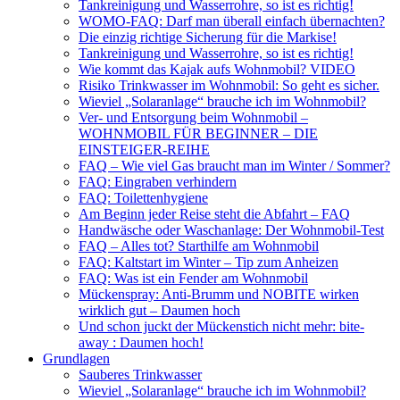
Tankreinigung und Wasserrohre, so ist es richtig!
WOMO-FAQ: Darf man überall einfach übernachten?
Die einzig richtige Sicherung für die Markise!
Tankreinigung und Wasserrohre, so ist es richtig!
Wie kommt das Kajak aufs Wohnmobil? VIDEO
Risiko Trinkwasser im Wohnmobil: So geht es sicher.
Wieviel „Solaranlage“ brauche ich im Wohnmobil?
Ver- und Entsorgung beim Wohnmobil –
WOHNMOBIL FÜR BEGINNER – DIE
EINSTEIGER-REIHE
FAQ – Wie viel Gas braucht man im Winter / Sommer?
FAQ: Eingraben verhindern
FAQ: Toilettenhygiene
Am Beginn jeder Reise steht die Abfahrt – FAQ
Handwäsche oder Waschanlage: Der Wohnmobil-Test
FAQ – Alles tot? Starthilfe am Wohnmobil
FAQ: Kaltstart im Winter – Tip zum Anheizen
FAQ: Was ist ein Fender am Wohnmobil
Mückenspray: Anti-Brumm und NOBITE wirken
wirklich gut – Daumen hoch
Und schon juckt der Mückenstich nicht mehr: bite-
away : Daumen hoch!
Grundlagen
Sauberes Trinkwasser
Wieviel „Solaranlage“ brauche ich im Wohnmobil?