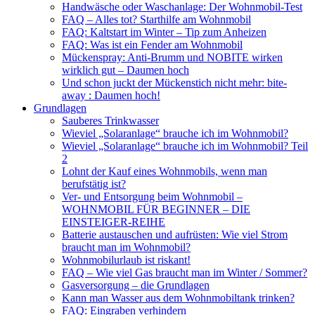
Handwäsche oder Waschanlage: Der Wohnmobil-Test
FAQ – Alles tot? Starthilfe am Wohnmobil
FAQ: Kaltstart im Winter – Tip zum Anheizen
FAQ: Was ist ein Fender am Wohnmobil
Mückenspray: Anti-Brumm und NOBITE wirken
wirklich gut – Daumen hoch
Und schon juckt der Mückenstich nicht mehr: bite-
away : Daumen hoch!
Grundlagen
Sauberes Trinkwasser
Wieviel „Solaranlage“ brauche ich im Wohnmobil?
Wieviel „Solaranlage“ brauche ich im Wohnmobil? Teil
2
Lohnt der Kauf eines Wohnmobils, wenn man
berufstätig ist?
Ver- und Entsorgung beim Wohnmobil –
WOHNMOBIL FÜR BEGINNER – DIE
EINSTEIGER-REIHE
Batterie austauschen und aufrüsten: Wie viel Strom
braucht man im Wohnmobil?
Wohnmobilurlaub ist riskant!
FAQ – Wie viel Gas braucht man im Winter / Sommer?
Gasversorgung – die Grundlagen
Kann man Wasser aus dem Wohnmobiltank trinken?
FAQ: Eingraben verhindern