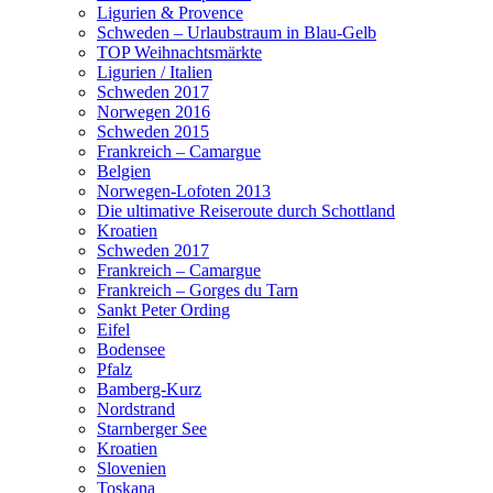
Ligurien & Provence
Schweden – Urlaubstraum in Blau-Gelb
TOP Weihnachtsmärkte
Ligurien / Italien
Schweden 2017
Norwegen 2016
Schweden 2015
Frankreich – Camargue
Belgien
Norwegen-Lofoten 2013
Die ultimative Reiseroute durch Schottland
Kroatien
Schweden 2017
Frankreich – Camargue
Frankreich – Gorges du Tarn
Sankt Peter Ording
Eifel
Bodensee
Pfalz
Bamberg-Kurz
Nordstrand
Starnberger See
Kroatien
Slovenien
Toskana