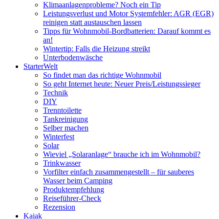
Klimaanlagenprobleme? Noch ein Tip
Leistungsverlust und Motor Systemfehler: AGR (EGR)
reinigen statt austauschen lassen
Tipps für Wohnmobil-Bordbatterien: Darauf kommt es
an!
Wintertip: Falls die Heizung streikt
Unterbodenwäsche
StarterWelt
So findet man das richtige Wohnmobil
So geht Internet heute: Neuer Preis/Leistungssieger
Technik
DIY
Trenntoilette
Tankreinigung
Selber machen
Winterfest
Solar
Wieviel „Solaranlage“ brauche ich im Wohnmobil?
Trinkwasser
Vorfilter einfach zusammengestellt – für sauberes
Wasser beim Camping
Produktempfehlung
Reiseführer-Check
Rezension
Kajak