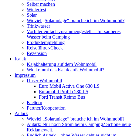
Selber machen
Winterfest
Solar
Wieviel „Solaranlage“ brauche ich im Wohnmobil?
Trinkwasser
Vorfilter einfach zusammengestellt – für sauberes
Wasser beim Camping
Produktempfehlung
Reiseführer-Check
Rezension
Kajak
Kajakhalterung auf dem Wohnmobil
Wie kommt das Kajak aufs Wohnmobil?
Impressum
Unser Wohnmobil
Euro Mobil Activa One 630 LS
Euramobil Profila 580 LS
Ford Transit Reimo Bus
Klettern
Partner/Kooperation
Autark
Wieviel „Solaranlage“ brauche ich im Wohnmobil?
Autark: Nur noch Strom beim Camping? Schöne neue
Reklamewelt.
Endlich Autark – ohne Wasser geht es nicht im