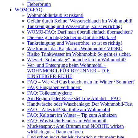
Fieberbrunn
WOMO-FAQ
Wohnmobilurlaub ist riskant!
Gefahr durch Keime! Wasserschlauch im Wohnmobil!
Tankreinigung und Wasserrohre, so ist es richtig!
WOMO-FAQ: Darf man überall einfach übernachten?
Die einzig richtige Sicherung für die Markise!
Tankreinigung und Wasserrohre, so ist es richtig!
Wie kommt das Kajak aufs Wohnmobil? VIDEO
Risiko Trinkwasser im Wohnmobil: So geht es sicher.
Wieviel „Solaranlage“ brauche ich im Wohnmobil?
Ver- und Entsorgung beim Wohnmobil –
WOHNMOBIL FÜR BEGINNER – DIE
EINSTEIGER-REIHE
FAQ – Wie viel Gas braucht man im Winter / Sommer?
FAQ: Eingraben verhindern
FAQ: Toilettenhygiene
Am Beginn jeder Reise steht die Abfahrt – FAQ
Handwäsche oder Waschanlage: Der Wohnmobil-Test
FAQ – Alles tot? Starthilfe am Wohnmobil
FAQ: Kaltstart im Winter – Tip zum Anheizen
FAQ: Was ist ein Fender am Wohnmobil
Mückenspray: Anti-Brumm und NOBITE wirken
wirklich gut – Daumen hoch
Und schon juckt der Mückenstich nicht mehr: bite-