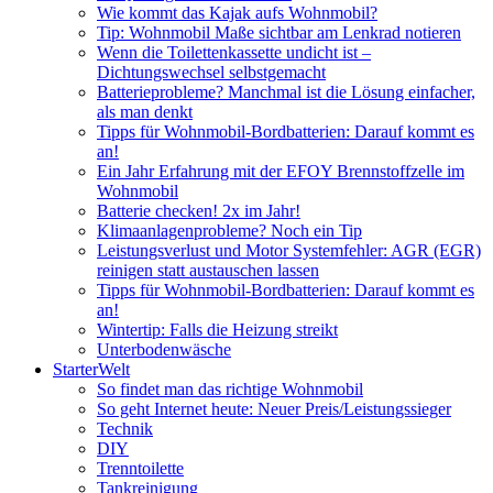
Wie kommt das Kajak aufs Wohnmobil?
Tip: Wohnmobil Maße sichtbar am Lenkrad notieren
Wenn die Toilettenkassette undicht ist –
Dichtungswechsel selbstgemacht
Batterieprobleme? Manchmal ist die Lösung einfacher,
als man denkt
Tipps für Wohnmobil-Bordbatterien: Darauf kommt es
an!
Ein Jahr Erfahrung mit der EFOY Brennstoffzelle im
Wohnmobil
Batterie checken! 2x im Jahr!
Klimaanlagenprobleme? Noch ein Tip
Leistungsverlust und Motor Systemfehler: AGR (EGR)
reinigen statt austauschen lassen
Tipps für Wohnmobil-Bordbatterien: Darauf kommt es
an!
Wintertip: Falls die Heizung streikt
Unterbodenwäsche
StarterWelt
So findet man das richtige Wohnmobil
So geht Internet heute: Neuer Preis/Leistungssieger
Technik
DIY
Trenntoilette
Tankreinigung