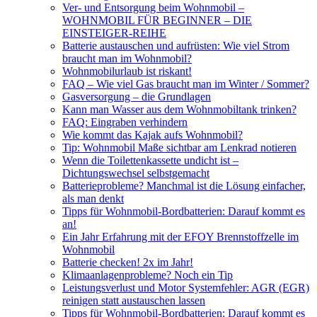
Ver- und Entsorgung beim Wohnmobil –
WOHNMOBIL FÜR BEGINNER – DIE
EINSTEIGER-REIHE
Batterie austauschen und aufrüsten: Wie viel Strom
braucht man im Wohnmobil?
Wohnmobilurlaub ist riskant!
FAQ – Wie viel Gas braucht man im Winter / Sommer?
Gasversorgung – die Grundlagen
Kann man Wasser aus dem Wohnmobiltank trinken?
FAQ: Eingraben verhindern
Wie kommt das Kajak aufs Wohnmobil?
Tip: Wohnmobil Maße sichtbar am Lenkrad notieren
Wenn die Toilettenkassette undicht ist –
Dichtungswechsel selbstgemacht
Batterieprobleme? Manchmal ist die Lösung einfacher,
als man denkt
Tipps für Wohnmobil-Bordbatterien: Darauf kommt es
an!
Ein Jahr Erfahrung mit der EFOY Brennstoffzelle im
Wohnmobil
Batterie checken! 2x im Jahr!
Klimaanlagenprobleme? Noch ein Tip
Leistungsverlust und Motor Systemfehler: AGR (EGR)
reinigen statt austauschen lassen
Tipps für Wohnmobil-Bordbatterien: Darauf kommt es