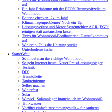
an!
Ein Jahr Erfahrung mit der EFOY Brennstoffzelle im
Wohnmobil
Batterie checken! 2x im Jahr!
Klimaanlagenprobleme? Noch ein Tip
Leistungsverlust und Motor Systemfehler: AGR (EGR)
reinigen statt austauschen lassen
Tipps für Wohnmobil-Bordbatterien: Darauf kommt es
an!
Wintertip: Falls die Heizung streikt
Unterbodenwäsche
StarterWelt
So findet man das richtige Wohnmobil
So geht Internet heute: Neuer Preis/Leistungssieger
Technik
DIY
Trenntoilette
Tankreinigung
Selber machen
Winterfest
Solar
Wieviel „Solaranlage“ brauche ich im Wohnmobil?
Trinkwasser
Vorfilter einfach zusammengestellt – für sauberes