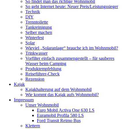
So findet man das richtige Wohnmobil
So geht Internet heute: Neuer Preis/Leistungssieger
Technik
DIY
Trenntoilette
Tankreinigung
Selber machen
Winterfest
Solar
Wieviel „Solaranlage“ brauche ich im Wohnmobil?
Trinkwasser
Vorfilter einfach zusammengestellt – für sauberes
Wasser beim Camping
Produktempfehlung
Reiseführer-Check
Rezension
Kajak
Kajakhalterung auf dem Wohnmobil
Wie kommt das Kajak aufs Wohnmobil?
Impressum
Unser Wohnmobil
Euro Mobil Activa One 630 LS
Euramobil Profila 580 LS
Ford Transit Reimo Bus
Klettern