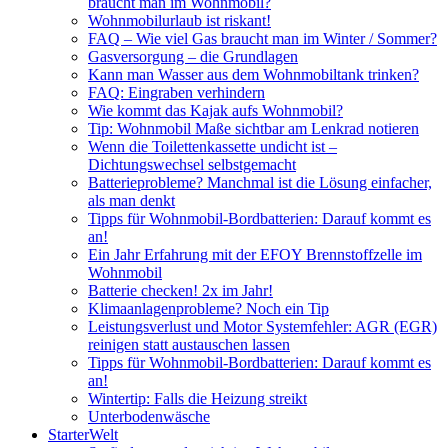
braucht man im Wohnmobil?
Wohnmobilurlaub ist riskant!
FAQ – Wie viel Gas braucht man im Winter / Sommer?
Gasversorgung – die Grundlagen
Kann man Wasser aus dem Wohnmobiltank trinken?
FAQ: Eingraben verhindern
Wie kommt das Kajak aufs Wohnmobil?
Tip: Wohnmobil Maße sichtbar am Lenkrad notieren
Wenn die Toilettenkassette undicht ist –
Dichtungswechsel selbstgemacht
Batterieprobleme? Manchmal ist die Lösung einfacher,
als man denkt
Tipps für Wohnmobil-Bordbatterien: Darauf kommt es
an!
Ein Jahr Erfahrung mit der EFOY Brennstoffzelle im
Wohnmobil
Batterie checken! 2x im Jahr!
Klimaanlagenprobleme? Noch ein Tip
Leistungsverlust und Motor Systemfehler: AGR (EGR)
reinigen statt austauschen lassen
Tipps für Wohnmobil-Bordbatterien: Darauf kommt es
an!
Wintertip: Falls die Heizung streikt
Unterbodenwäsche
StarterWelt