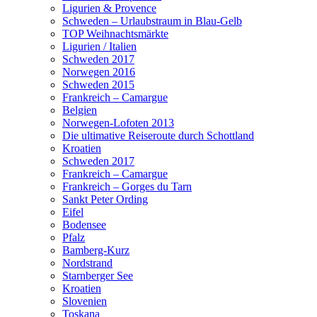
Ligurien & Provence
Schweden – Urlaubstraum in Blau-Gelb
TOP Weihnachtsmärkte
Ligurien / Italien
Schweden 2017
Norwegen 2016
Schweden 2015
Frankreich – Camargue
Belgien
Norwegen-Lofoten 2013
Die ultimative Reiseroute durch Schottland
Kroatien
Schweden 2017
Frankreich – Camargue
Frankreich – Gorges du Tarn
Sankt Peter Ording
Eifel
Bodensee
Pfalz
Bamberg-Kurz
Nordstrand
Starnberger See
Kroatien
Slovenien
Toskana