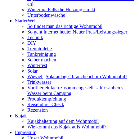
an!
Wintertip: Falls die Heizung streikt
Unterbodenwäsche
StarterWelt
So findet man das richtige Wohnmobil
So geht Internet heute: Neuer Preis/Leistungssieger
Technik
DIY
Trenntoilette
Tankreinigung
Selber machen
Winterfest
Solar
Wieviel „Solaranlage“ brauche ich im Wohnmobil?
Trinkwasser
Vorfilter einfach zusammengestellt – für sauberes
Wasser beim Camping
Produktempfehlung
Reiseführer-Check
Rezension
Kajak
Kajakhalterung auf dem Wohnmobil
Wie kommt das Kajak aufs Wohnmobil?
Impressum
Unser Wohnmobil