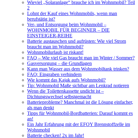
Wieviel „Solaranlage“ brauche ich im Wohnmobil? Teil
2
Lohnt der Kauf eines Wohnmobils, wenn man
berufstätig ist?
Ver- und Entsorgung beim Wohnmobil –
WOHNMOBIL FÜR BEGINNER – DIE
EINSTEIGER-REIHE
Batterie austauschen und aufrüsten: Wie viel Strom
braucht man im Wohnmobil?
Wohnmobilurlaub ist riskant!
FAQ – Wie viel Gas braucht man im Winter / Sommer?
Gasversorgung – die Grundlagen
Kann man Wasser aus dem Wohnmobiltank trinken?
FAQ: Eingraben verhindern
Wie kommt das Kajak aufs Wohnmobil?
Tip: Wohnmobil Maße sichtbar am Lenkrad notieren
Wenn die Toilettenkassette undicht ist –
Dichtungswechsel selbstgemacht
Batterieprobleme? Manchmal ist die Lösung einfacher,
als man denkt
Tipps für Wohnmobil-Bordbatterien: Darauf kommt es
an!
Ein Jahr Erfahrung mit der EFOY Brennstoffzelle im
Wohnmobil
Batterie checken! 2x im Jahr!