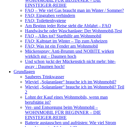
WOHNMOBIL FÜR BEGINNER – DIE
EINSTEIGER-REIHE
FAQ – Wie viel Gas braucht man im Winter / Sommer?
FAQ: Eingraben verhindern
FAQ: Toilettenhygiene
Am Beginn jeder Reise steht die Abfahrt – FAQ
Handwäsche oder Waschanlage: Der Wohnmobil-Test
FAQ – Alles tot? Starthilfe am Wohnmobil
FAQ: Kaltstart im Winter – Tip zum Anheizen
FAQ: Was ist ein Fender am Wohnmobil
Mückenspray: Anti-Brumm und NOBITE wirken
wirklich gut – Daumen hoch
Und schon juckt der Mückenstich nicht mehr: bite-
away : Daumen hoch!
Grundlagen
Sauberes Trinkwasser
Wieviel „Solaranlage“ brauche ich im Wohnmobil?
Wieviel „Solaranlage“ brauche ich im Wohnmobil? Teil
2
Lohnt der Kauf eines Wohnmobils, wenn man
berufstätig ist?
Ver- und Entsorgung beim Wohnmobil –
WOHNMOBIL FÜR BEGINNER – DIE
EINSTEIGER-REIHE
Batterie austauschen und aufrüsten: Wie viel Strom