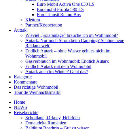
Euro Mobil Activa One 630 LS
Euramobil Profila 580 LS
Ford Transit Reimo Bus
Klettern
Partner/Kooperation
Autark
Wieviel „Solaranlage“ brauche ich im Wohnmobil?
Autark: Nur noch Strom beim Camping? Schöne neue
Reklamewelt.
Endlich Autark – ohne Wasser geht es nicht im
Wohnmobil
Gasverbrauch im Wohnmobil: Endlich Autark
Endlich Autark mit dem Wohnmobil
Autark auch im Winter? Geht das?
Kategorie
Kommentare
Das richtige Wohnmobil
Tour de Weihnachtsmarkt
Home
NEWS
Reiseberichte
Schottland, Orkney, Hebriden
Donaudelta Rumänien
Baltikum Roadtrip – Gut zu wissen