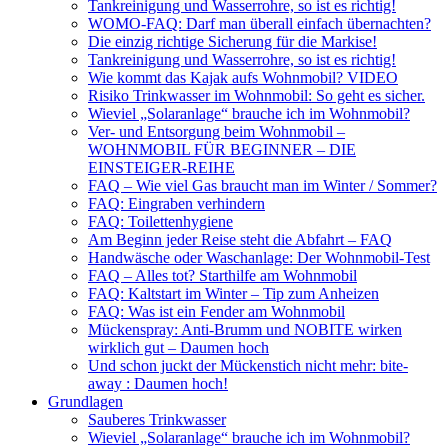
Tankreinigung und Wasserrohre, so ist es richtig!
WOMO-FAQ: Darf man überall einfach übernachten?
Die einzig richtige Sicherung für die Markise!
Tankreinigung und Wasserrohre, so ist es richtig!
Wie kommt das Kajak aufs Wohnmobil? VIDEO
Risiko Trinkwasser im Wohnmobil: So geht es sicher.
Wieviel „Solaranlage“ brauche ich im Wohnmobil?
Ver- und Entsorgung beim Wohnmobil –
WOHNMOBIL FÜR BEGINNER – DIE
EINSTEIGER-REIHE
FAQ – Wie viel Gas braucht man im Winter / Sommer?
FAQ: Eingraben verhindern
FAQ: Toilettenhygiene
Am Beginn jeder Reise steht die Abfahrt – FAQ
Handwäsche oder Waschanlage: Der Wohnmobil-Test
FAQ – Alles tot? Starthilfe am Wohnmobil
FAQ: Kaltstart im Winter – Tip zum Anheizen
FAQ: Was ist ein Fender am Wohnmobil
Mückenspray: Anti-Brumm und NOBITE wirken
wirklich gut – Daumen hoch
Und schon juckt der Mückenstich nicht mehr: bite-
away : Daumen hoch!
Grundlagen
Sauberes Trinkwasser
Wieviel „Solaranlage“ brauche ich im Wohnmobil?