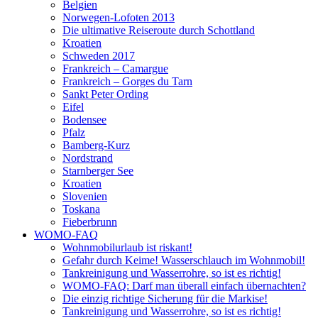
Belgien
Norwegen-Lofoten 2013
Die ultimative Reiseroute durch Schottland
Kroatien
Schweden 2017
Frankreich – Camargue
Frankreich – Gorges du Tarn
Sankt Peter Ording
Eifel
Bodensee
Pfalz
Bamberg-Kurz
Nordstrand
Starnberger See
Kroatien
Slovenien
Toskana
Fieberbrunn
WOMO-FAQ
Wohnmobilurlaub ist riskant!
Gefahr durch Keime! Wasserschlauch im Wohnmobil!
Tankreinigung und Wasserrohre, so ist es richtig!
WOMO-FAQ: Darf man überall einfach übernachten?
Die einzig richtige Sicherung für die Markise!
Tankreinigung und Wasserrohre, so ist es richtig!