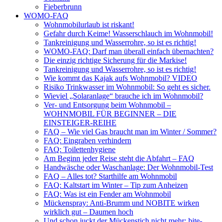
Fieberbrunn
WOMO-FAQ
Wohnmobilurlaub ist riskant!
Gefahr durch Keime! Wasserschlauch im Wohnmobil!
Tankreinigung und Wasserrohre, so ist es richtig!
WOMO-FAQ: Darf man überall einfach übernachten?
Die einzig richtige Sicherung für die Markise!
Tankreinigung und Wasserrohre, so ist es richtig!
Wie kommt das Kajak aufs Wohnmobil? VIDEO
Risiko Trinkwasser im Wohnmobil: So geht es sicher.
Wieviel „Solaranlage“ brauche ich im Wohnmobil?
Ver- und Entsorgung beim Wohnmobil –
WOHNMOBIL FÜR BEGINNER – DIE
EINSTEIGER-REIHE
FAQ – Wie viel Gas braucht man im Winter / Sommer?
FAQ: Eingraben verhindern
FAQ: Toilettenhygiene
Am Beginn jeder Reise steht die Abfahrt – FAQ
Handwäsche oder Waschanlage: Der Wohnmobil-Test
FAQ – Alles tot? Starthilfe am Wohnmobil
FAQ: Kaltstart im Winter – Tip zum Anheizen
FAQ: Was ist ein Fender am Wohnmobil
Mückenspray: Anti-Brumm und NOBITE wirken
wirklich gut – Daumen hoch
Und schon juckt der Mückenstich nicht mehr: bite-