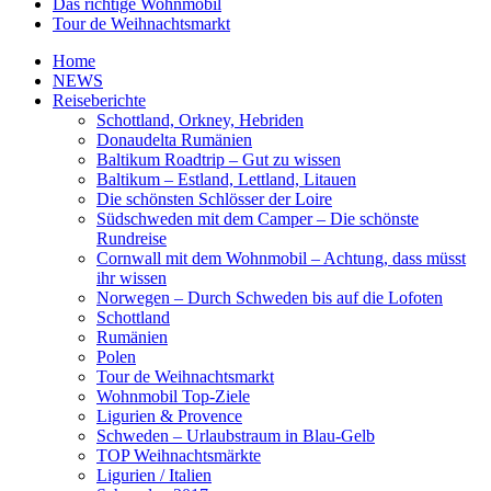
Das richtige Wohnmobil
Tour de Weihnachtsmarkt
Home
NEWS
Reiseberichte
Schottland, Orkney, Hebriden
Donaudelta Rumänien
Baltikum Roadtrip – Gut zu wissen
Baltikum – Estland, Lettland, Litauen
Die schönsten Schlösser der Loire
Südschweden mit dem Camper – Die schönste
Rundreise
Cornwall mit dem Wohnmobil – Achtung, dass müsst
ihr wissen
Norwegen – Durch Schweden bis auf die Lofoten
Schottland
Rumänien
Polen
Tour de Weihnachtsmarkt
Wohnmobil Top-Ziele
Ligurien & Provence
Schweden – Urlaubstraum in Blau-Gelb
TOP Weihnachtsmärkte
Ligurien / Italien