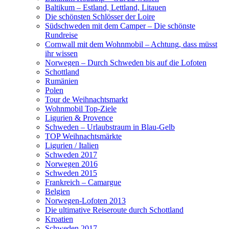
Baltikum – Estland, Lettland, Litauen
Die schönsten Schlösser der Loire
Südschweden mit dem Camper – Die schönste
Rundreise
Cornwall mit dem Wohnmobil – Achtung, dass müsst
ihr wissen
Norwegen – Durch Schweden bis auf die Lofoten
Schottland
Rumänien
Polen
Tour de Weihnachtsmarkt
Wohnmobil Top-Ziele
Ligurien & Provence
Schweden – Urlaubstraum in Blau-Gelb
TOP Weihnachtsmärkte
Ligurien / Italien
Schweden 2017
Norwegen 2016
Schweden 2015
Frankreich – Camargue
Belgien
Norwegen-Lofoten 2013
Die ultimative Reiseroute durch Schottland
Kroatien
Schweden 2017