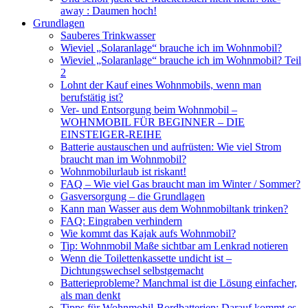
away : Daumen hoch!
Grundlagen
Sauberes Trinkwasser
Wieviel „Solaranlage“ brauche ich im Wohnmobil?
Wieviel „Solaranlage“ brauche ich im Wohnmobil? Teil
2
Lohnt der Kauf eines Wohnmobils, wenn man
berufstätig ist?
Ver- und Entsorgung beim Wohnmobil –
WOHNMOBIL FÜR BEGINNER – DIE
EINSTEIGER-REIHE
Batterie austauschen und aufrüsten: Wie viel Strom
braucht man im Wohnmobil?
Wohnmobilurlaub ist riskant!
FAQ – Wie viel Gas braucht man im Winter / Sommer?
Gasversorgung – die Grundlagen
Kann man Wasser aus dem Wohnmobiltank trinken?
FAQ: Eingraben verhindern
Wie kommt das Kajak aufs Wohnmobil?
Tip: Wohnmobil Maße sichtbar am Lenkrad notieren
Wenn die Toilettenkassette undicht ist –
Dichtungswechsel selbstgemacht
Batterieprobleme? Manchmal ist die Lösung einfacher,
als man denkt
Tipps für Wohnmobil-Bordbatterien: Darauf kommt es