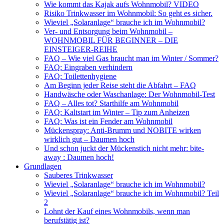
Wie kommt das Kajak aufs Wohnmobil? VIDEO
Risiko Trinkwasser im Wohnmobil: So geht es sicher.
Wieviel „Solaranlage“ brauche ich im Wohnmobil?
Ver- und Entsorgung beim Wohnmobil –
WOHNMOBIL FÜR BEGINNER – DIE
EINSTEIGER-REIHE
FAQ – Wie viel Gas braucht man im Winter / Sommer?
FAQ: Eingraben verhindern
FAQ: Toilettenhygiene
Am Beginn jeder Reise steht die Abfahrt – FAQ
Handwäsche oder Waschanlage: Der Wohnmobil-Test
FAQ – Alles tot? Starthilfe am Wohnmobil
FAQ: Kaltstart im Winter – Tip zum Anheizen
FAQ: Was ist ein Fender am Wohnmobil
Mückenspray: Anti-Brumm und NOBITE wirken
wirklich gut – Daumen hoch
Und schon juckt der Mückenstich nicht mehr: bite-
away : Daumen hoch!
Grundlagen
Sauberes Trinkwasser
Wieviel „Solaranlage“ brauche ich im Wohnmobil?
Wieviel „Solaranlage“ brauche ich im Wohnmobil? Teil
2
Lohnt der Kauf eines Wohnmobils, wenn man
berufstätig ist?