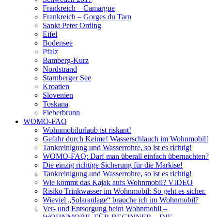
Frankreich – Camargue
Frankreich – Gorges du Tarn
Sankt Peter Ording
Eifel
Bodensee
Pfalz
Bamberg-Kurz
Nordstrand
Starnberger See
Kroatien
Slovenien
Toskana
Fieberbrunn
WOMO-FAQ
Wohnmobilurlaub ist riskant!
Gefahr durch Keime! Wasserschlauch im Wohnmobil!
Tankreinigung und Wasserrohre, so ist es richtig!
WOMO-FAQ: Darf man überall einfach übernachten?
Die einzig richtige Sicherung für die Markise!
Tankreinigung und Wasserrohre, so ist es richtig!
Wie kommt das Kajak aufs Wohnmobil? VIDEO
Risiko Trinkwasser im Wohnmobil: So geht es sicher.
Wieviel „Solaranlage“ brauche ich im Wohnmobil?
Ver- und Entsorgung beim Wohnmobil –