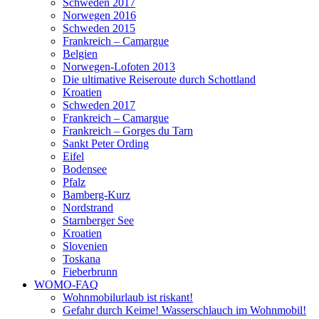
Schweden 2017
Norwegen 2016
Schweden 2015
Frankreich – Camargue
Belgien
Norwegen-Lofoten 2013
Die ultimative Reiseroute durch Schottland
Kroatien
Schweden 2017
Frankreich – Camargue
Frankreich – Gorges du Tarn
Sankt Peter Ording
Eifel
Bodensee
Pfalz
Bamberg-Kurz
Nordstrand
Starnberger See
Kroatien
Slovenien
Toskana
Fieberbrunn
WOMO-FAQ
Wohnmobilurlaub ist riskant!
Gefahr durch Keime! Wasserschlauch im Wohnmobil!