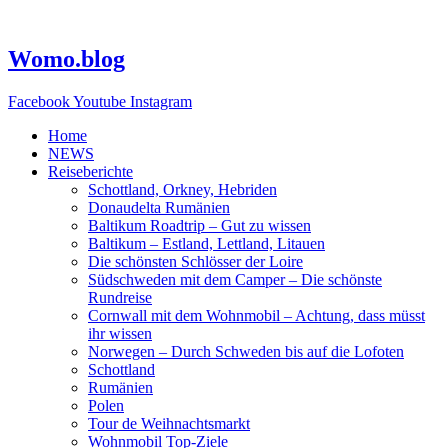
Zum
Inhalt
springen
Womo.blog
Facebook
Youtube
Instagram
Home
NEWS
Reiseberichte
Schottland, Orkney, Hebriden
Donaudelta Rumänien
Baltikum Roadtrip – Gut zu wissen
Baltikum – Estland, Lettland, Litauen
Die schönsten Schlösser der Loire
Südschweden mit dem Camper – Die schönste
Rundreise
Cornwall mit dem Wohnmobil – Achtung, dass müsst
ihr wissen
Norwegen – Durch Schweden bis auf die Lofoten
Schottland
Rumänien
Polen
Tour de Weihnachtsmarkt
Wohnmobil Top-Ziele