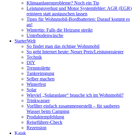
Klimaanlagenprobleme? Noch ein Tip
Leistungsverlust und Motor Systemfehler: AGR (EGR)
reinigen statt austauschen lassen
Tipps für Wohnmobil-Bordbatterien: Darauf kommt es
an!
Wintertip: Falls die Heizung streikt
Unterbodenwäsche
StarterWelt
So findet man das richtige Wohnmobil
So geht Internet heute: Neuer Preis/Leistungssieger
Technik
DIY
Trenntoilette
Tankreinigung
Selber machen
Winterfest
Solar
Wieviel „Solaranlage“ brauche ich im Wohnmobil?
Trinkwasser
Vorfilter einfach zusammengestellt – für sauberes
Wasser beim Camping
Produktempfehlung
Reiseführer-Check
Rezension
Kajak