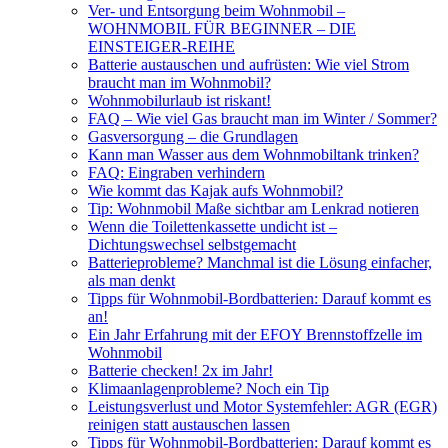
Ver- und Entsorgung beim Wohnmobil –
WOHNMOBIL FÜR BEGINNER – DIE
EINSTEIGER-REIHE
Batterie austauschen und aufrüsten: Wie viel Strom
braucht man im Wohnmobil?
Wohnmobilurlaub ist riskant!
FAQ – Wie viel Gas braucht man im Winter / Sommer?
Gasversorgung – die Grundlagen
Kann man Wasser aus dem Wohnmobiltank trinken?
FAQ: Eingraben verhindern
Wie kommt das Kajak aufs Wohnmobil?
Tip: Wohnmobil Maße sichtbar am Lenkrad notieren
Wenn die Toilettenkassette undicht ist –
Dichtungswechsel selbstgemacht
Batterieprobleme? Manchmal ist die Lösung einfacher,
als man denkt
Tipps für Wohnmobil-Bordbatterien: Darauf kommt es
an!
Ein Jahr Erfahrung mit der EFOY Brennstoffzelle im
Wohnmobil
Batterie checken! 2x im Jahr!
Klimaanlagenprobleme? Noch ein Tip
Leistungsverlust und Motor Systemfehler: AGR (EGR)
reinigen statt austauschen lassen
Tipps für Wohnmobil-Bordbatterien: Darauf kommt es