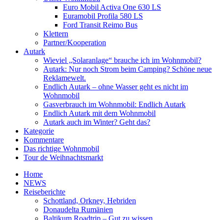
Euro Mobil Activa One 630 LS
Euramobil Profila 580 LS
Ford Transit Reimo Bus
Klettern
Partner/Kooperation
Autark
Wieviel „Solaranlage“ brauche ich im Wohnmobil?
Autark: Nur noch Strom beim Camping? Schöne neue
Reklamewelt.
Endlich Autark – ohne Wasser geht es nicht im
Wohnmobil
Gasverbrauch im Wohnmobil: Endlich Autark
Endlich Autark mit dem Wohnmobil
Autark auch im Winter? Geht das?
Kategorie
Kommentare
Das richtige Wohnmobil
Tour de Weihnachtsmarkt
Home
NEWS
Reiseberichte
Schottland, Orkney, Hebriden
Donaudelta Rumänien
Baltikum Roadtrip – Gut zu wissen