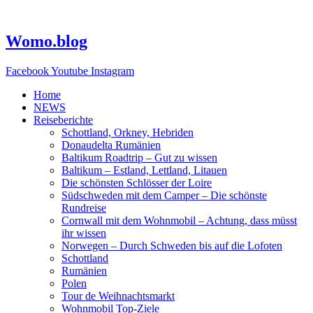
Zum
Inhalt
springen
Womo.blog
Facebook
Youtube
Instagram
Home
NEWS
Reiseberichte
Schottland, Orkney, Hebriden
Donaudelta Rumänien
Baltikum Roadtrip – Gut zu wissen
Baltikum – Estland, Lettland, Litauen
Die schönsten Schlösser der Loire
Südschweden mit dem Camper – Die schönste
Rundreise
Cornwall mit dem Wohnmobil – Achtung, dass müsst
ihr wissen
Norwegen – Durch Schweden bis auf die Lofoten
Schottland
Rumänien
Polen
Tour de Weihnachtsmarkt
Wohnmobil Top-Ziele