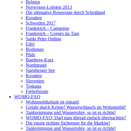
Belgien
Norwegen-Lofoten 2013
Die ultimative Reiseroute durch Schottland
Kroatien
Schweden 2017
Frankreich – Camargue
Frankreich – Gorges du Tarn
Sankt Peter Ording
Eifel
Bodensee
Pfalz
Bamberg-Kurz
Nordstrand
Starnberger See
Kroatien
Slovenien
Toskana
Fieberbrunn
WOMO-FAQ
Wohnmobilurlaub ist riskant!
Gefahr durch Keime! Wasserschlauch im Wohnmobil!
Tankreinigung und Wasserrohre, so ist es richtig!
WOMO-FAQ: Darf man überall einfach übernachten?
Die einzig richtige Sicherung für die Markise!
Tankreinigung und Wasserrohre, so ist es richtig!