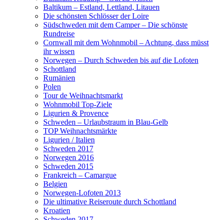
Baltikum – Estland, Lettland, Litauen
Die schönsten Schlösser der Loire
Südschweden mit dem Camper – Die schönste
Rundreise
Cornwall mit dem Wohnmobil – Achtung, dass müsst
ihr wissen
Norwegen – Durch Schweden bis auf die Lofoten
Schottland
Rumänien
Polen
Tour de Weihnachtsmarkt
Wohnmobil Top-Ziele
Ligurien & Provence
Schweden – Urlaubstraum in Blau-Gelb
TOP Weihnachtsmärkte
Ligurien / Italien
Schweden 2017
Norwegen 2016
Schweden 2015
Frankreich – Camargue
Belgien
Norwegen-Lofoten 2013
Die ultimative Reiseroute durch Schottland
Kroatien
Schweden 2017