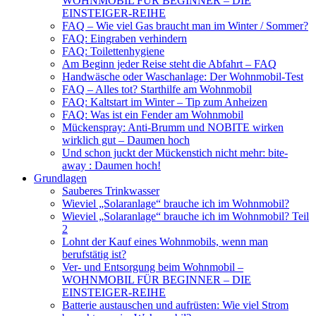
WOHNMOBIL FÜR BEGINNER – DIE
EINSTEIGER-REIHE
FAQ – Wie viel Gas braucht man im Winter / Sommer?
FAQ: Eingraben verhindern
FAQ: Toilettenhygiene
Am Beginn jeder Reise steht die Abfahrt – FAQ
Handwäsche oder Waschanlage: Der Wohnmobil-Test
FAQ – Alles tot? Starthilfe am Wohnmobil
FAQ: Kaltstart im Winter – Tip zum Anheizen
FAQ: Was ist ein Fender am Wohnmobil
Mückenspray: Anti-Brumm und NOBITE wirken
wirklich gut – Daumen hoch
Und schon juckt der Mückenstich nicht mehr: bite-
away : Daumen hoch!
Grundlagen
Sauberes Trinkwasser
Wieviel „Solaranlage“ brauche ich im Wohnmobil?
Wieviel „Solaranlage“ brauche ich im Wohnmobil? Teil
2
Lohnt der Kauf eines Wohnmobils, wenn man
berufstätig ist?
Ver- und Entsorgung beim Wohnmobil –
WOHNMOBIL FÜR BEGINNER – DIE
EINSTEIGER-REIHE
Batterie austauschen und aufrüsten: Wie viel Strom