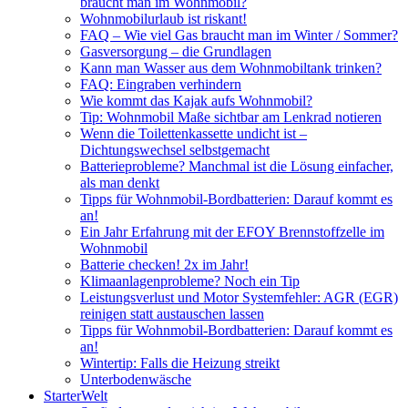
braucht man im Wohnmobil?
Wohnmobilurlaub ist riskant!
FAQ – Wie viel Gas braucht man im Winter / Sommer?
Gasversorgung – die Grundlagen
Kann man Wasser aus dem Wohnmobiltank trinken?
FAQ: Eingraben verhindern
Wie kommt das Kajak aufs Wohnmobil?
Tip: Wohnmobil Maße sichtbar am Lenkrad notieren
Wenn die Toilettenkassette undicht ist –
Dichtungswechsel selbstgemacht
Batterieprobleme? Manchmal ist die Lösung einfacher,
als man denkt
Tipps für Wohnmobil-Bordbatterien: Darauf kommt es
an!
Ein Jahr Erfahrung mit der EFOY Brennstoffzelle im
Wohnmobil
Batterie checken! 2x im Jahr!
Klimaanlagenprobleme? Noch ein Tip
Leistungsverlust und Motor Systemfehler: AGR (EGR)
reinigen statt austauschen lassen
Tipps für Wohnmobil-Bordbatterien: Darauf kommt es
an!
Wintertip: Falls die Heizung streikt
Unterbodenwäsche
StarterWelt