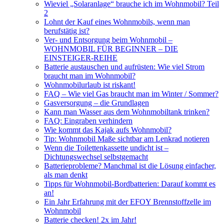
Wieviel „Solaranlage“ brauche ich im Wohnmobil? Teil
2
Lohnt der Kauf eines Wohnmobils, wenn man
berufstätig ist?
Ver- und Entsorgung beim Wohnmobil –
WOHNMOBIL FÜR BEGINNER – DIE
EINSTEIGER-REIHE
Batterie austauschen und aufrüsten: Wie viel Strom
braucht man im Wohnmobil?
Wohnmobilurlaub ist riskant!
FAQ – Wie viel Gas braucht man im Winter / Sommer?
Gasversorgung – die Grundlagen
Kann man Wasser aus dem Wohnmobiltank trinken?
FAQ: Eingraben verhindern
Wie kommt das Kajak aufs Wohnmobil?
Tip: Wohnmobil Maße sichtbar am Lenkrad notieren
Wenn die Toilettenkassette undicht ist –
Dichtungswechsel selbstgemacht
Batterieprobleme? Manchmal ist die Lösung einfacher,
als man denkt
Tipps für Wohnmobil-Bordbatterien: Darauf kommt es
an!
Ein Jahr Erfahrung mit der EFOY Brennstoffzelle im
Wohnmobil
Batterie checken! 2x im Jahr!