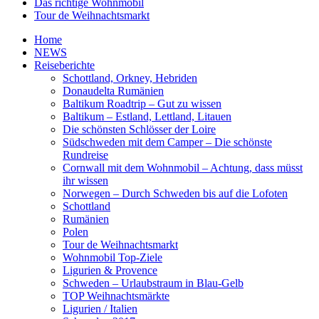
Das richtige Wohnmobil
Tour de Weihnachtsmarkt
Home
NEWS
Reiseberichte
Schottland, Orkney, Hebriden
Donaudelta Rumänien
Baltikum Roadtrip – Gut zu wissen
Baltikum – Estland, Lettland, Litauen
Die schönsten Schlösser der Loire
Südschweden mit dem Camper – Die schönste
Rundreise
Cornwall mit dem Wohnmobil – Achtung, dass müsst
ihr wissen
Norwegen – Durch Schweden bis auf die Lofoten
Schottland
Rumänien
Polen
Tour de Weihnachtsmarkt
Wohnmobil Top-Ziele
Ligurien & Provence
Schweden – Urlaubstraum in Blau-Gelb
TOP Weihnachtsmärkte
Ligurien / Italien