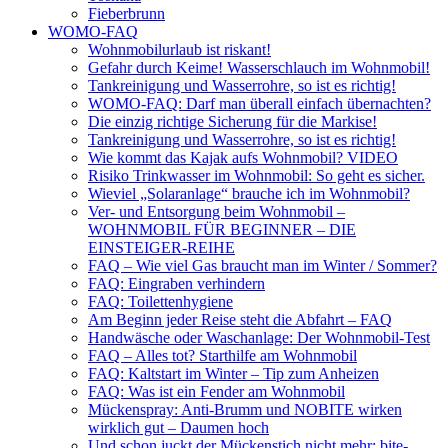
Fieberbrunn
WOMO-FAQ
Wohnmobilurlaub ist riskant!
Gefahr durch Keime! Wasserschlauch im Wohnmobil!
Tankreinigung und Wasserrohre, so ist es richtig!
WOMO-FAQ: Darf man überall einfach übernachten?
Die einzig richtige Sicherung für die Markise!
Tankreinigung und Wasserrohre, so ist es richtig!
Wie kommt das Kajak aufs Wohnmobil? VIDEO
Risiko Trinkwasser im Wohnmobil: So geht es sicher.
Wieviel „Solaranlage“ brauche ich im Wohnmobil?
Ver- und Entsorgung beim Wohnmobil –
WOHNMOBIL FÜR BEGINNER – DIE
EINSTEIGER-REIHE
FAQ – Wie viel Gas braucht man im Winter / Sommer?
FAQ: Eingraben verhindern
FAQ: Toilettenhygiene
Am Beginn jeder Reise steht die Abfahrt – FAQ
Handwäsche oder Waschanlage: Der Wohnmobil-Test
FAQ – Alles tot? Starthilfe am Wohnmobil
FAQ: Kaltstart im Winter – Tip zum Anheizen
FAQ: Was ist ein Fender am Wohnmobil
Mückenspray: Anti-Brumm und NOBITE wirken
wirklich gut – Daumen hoch
Und schon juckt der Mückenstich nicht mehr: bite-