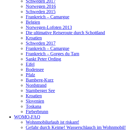
Schweden 2017
Norwegen 2016
Schweden 2015
Frankreich – Camargue
Belgien
Norwegen-Lofoten 2013
Die ultimative Reiseroute durch Schottland
Kroatien
Schweden 2017
Frankreich – Camargue
Frankreich – Gorges du Tarn
Sankt Peter Ording
Eifel
Bodensee
Pfalz
Bamberg-Kurz
Nordstrand
Starnberger See
Kroatien
Slovenien
Toskana
Fieberbrunn
WOMO-FAQ
Wohnmobilurlaub ist riskant!
Gefahr durch Keime! Wasserschlauch im Wohnmobil!