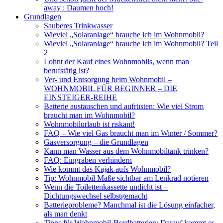
away : Daumen hoch!
Grundlagen
Sauberes Trinkwasser
Wieviel „Solaranlage“ brauche ich im Wohnmobil?
Wieviel „Solaranlage“ brauche ich im Wohnmobil? Teil
2
Lohnt der Kauf eines Wohnmobils, wenn man
berufstätig ist?
Ver- und Entsorgung beim Wohnmobil –
WOHNMOBIL FÜR BEGINNER – DIE
EINSTEIGER-REIHE
Batterie austauschen und aufrüsten: Wie viel Strom
braucht man im Wohnmobil?
Wohnmobilurlaub ist riskant!
FAQ – Wie viel Gas braucht man im Winter / Sommer?
Gasversorgung – die Grundlagen
Kann man Wasser aus dem Wohnmobiltank trinken?
FAQ: Eingraben verhindern
Wie kommt das Kajak aufs Wohnmobil?
Tip: Wohnmobil Maße sichtbar am Lenkrad notieren
Wenn die Toilettenkassette undicht ist –
Dichtungswechsel selbstgemacht
Batterieprobleme? Manchmal ist die Lösung einfacher,
als man denkt
Tipps für Wohnmobil-Bordbatterien: Darauf kommt es