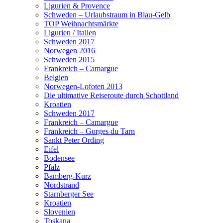
Ligurien & Provence
Schweden – Urlaubstraum in Blau-Gelb
TOP Weihnachtsmärkte
Ligurien / Italien
Schweden 2017
Norwegen 2016
Schweden 2015
Frankreich – Camargue
Belgien
Norwegen-Lofoten 2013
Die ultimative Reiseroute durch Schottland
Kroatien
Schweden 2017
Frankreich – Camargue
Frankreich – Gorges du Tarn
Sankt Peter Ording
Eifel
Bodensee
Pfalz
Bamberg-Kurz
Nordstrand
Starnberger See
Kroatien
Slovenien
Toskana