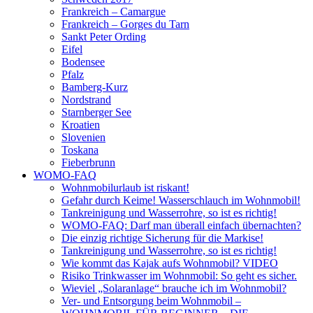
Frankreich – Camargue
Frankreich – Gorges du Tarn
Sankt Peter Ording
Eifel
Bodensee
Pfalz
Bamberg-Kurz
Nordstrand
Starnberger See
Kroatien
Slovenien
Toskana
Fieberbrunn
WOMO-FAQ
Wohnmobilurlaub ist riskant!
Gefahr durch Keime! Wasserschlauch im Wohnmobil!
Tankreinigung und Wasserrohre, so ist es richtig!
WOMO-FAQ: Darf man überall einfach übernachten?
Die einzig richtige Sicherung für die Markise!
Tankreinigung und Wasserrohre, so ist es richtig!
Wie kommt das Kajak aufs Wohnmobil? VIDEO
Risiko Trinkwasser im Wohnmobil: So geht es sicher.
Wieviel „Solaranlage“ brauche ich im Wohnmobil?
Ver- und Entsorgung beim Wohnmobil –