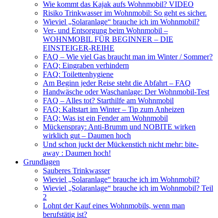
Wie kommt das Kajak aufs Wohnmobil? VIDEO
Risiko Trinkwasser im Wohnmobil: So geht es sicher.
Wieviel „Solaranlage“ brauche ich im Wohnmobil?
Ver- und Entsorgung beim Wohnmobil –
WOHNMOBIL FÜR BEGINNER – DIE
EINSTEIGER-REIHE
FAQ – Wie viel Gas braucht man im Winter / Sommer?
FAQ: Eingraben verhindern
FAQ: Toilettenhygiene
Am Beginn jeder Reise steht die Abfahrt – FAQ
Handwäsche oder Waschanlage: Der Wohnmobil-Test
FAQ – Alles tot? Starthilfe am Wohnmobil
FAQ: Kaltstart im Winter – Tip zum Anheizen
FAQ: Was ist ein Fender am Wohnmobil
Mückenspray: Anti-Brumm und NOBITE wirken
wirklich gut – Daumen hoch
Und schon juckt der Mückenstich nicht mehr: bite-
away : Daumen hoch!
Grundlagen
Sauberes Trinkwasser
Wieviel „Solaranlage“ brauche ich im Wohnmobil?
Wieviel „Solaranlage“ brauche ich im Wohnmobil? Teil
2
Lohnt der Kauf eines Wohnmobils, wenn man
berufstätig ist?