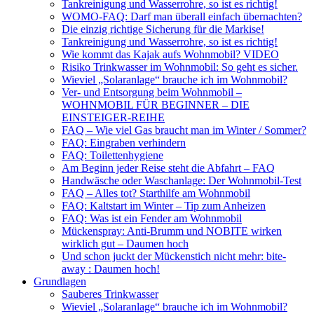
Tankreinigung und Wasserrohre, so ist es richtig!
WOMO-FAQ: Darf man überall einfach übernachten?
Die einzig richtige Sicherung für die Markise!
Tankreinigung und Wasserrohre, so ist es richtig!
Wie kommt das Kajak aufs Wohnmobil? VIDEO
Risiko Trinkwasser im Wohnmobil: So geht es sicher.
Wieviel „Solaranlage“ brauche ich im Wohnmobil?
Ver- und Entsorgung beim Wohnmobil –
WOHNMOBIL FÜR BEGINNER – DIE
EINSTEIGER-REIHE
FAQ – Wie viel Gas braucht man im Winter / Sommer?
FAQ: Eingraben verhindern
FAQ: Toilettenhygiene
Am Beginn jeder Reise steht die Abfahrt – FAQ
Handwäsche oder Waschanlage: Der Wohnmobil-Test
FAQ – Alles tot? Starthilfe am Wohnmobil
FAQ: Kaltstart im Winter – Tip zum Anheizen
FAQ: Was ist ein Fender am Wohnmobil
Mückenspray: Anti-Brumm und NOBITE wirken
wirklich gut – Daumen hoch
Und schon juckt der Mückenstich nicht mehr: bite-
away : Daumen hoch!
Grundlagen
Sauberes Trinkwasser
Wieviel „Solaranlage“ brauche ich im Wohnmobil?