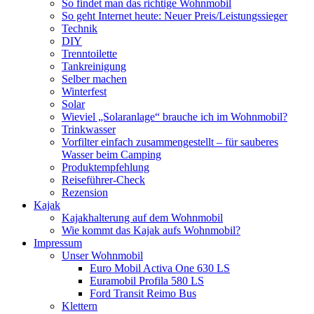
So findet man das richtige Wohnmobil
So geht Internet heute: Neuer Preis/Leistungssieger
Technik
DIY
Trenntoilette
Tankreinigung
Selber machen
Winterfest
Solar
Wieviel „Solaranlage“ brauche ich im Wohnmobil?
Trinkwasser
Vorfilter einfach zusammengestellt – für sauberes
Wasser beim Camping
Produktempfehlung
Reiseführer-Check
Rezension
Kajak
Kajakhalterung auf dem Wohnmobil
Wie kommt das Kajak aufs Wohnmobil?
Impressum
Unser Wohnmobil
Euro Mobil Activa One 630 LS
Euramobil Profila 580 LS
Ford Transit Reimo Bus
Klettern