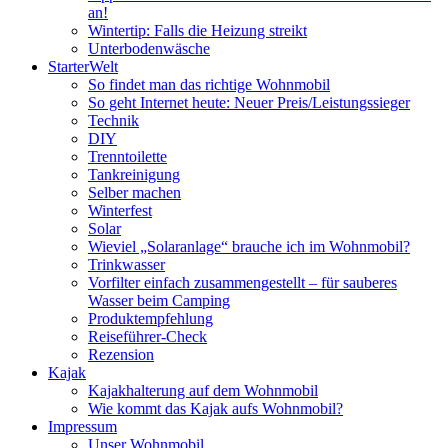
an!
Wintertip: Falls die Heizung streikt
Unterbodenwäsche
StarterWelt
So findet man das richtige Wohnmobil
So geht Internet heute: Neuer Preis/Leistungssieger
Technik
DIY
Trenntoilette
Tankreinigung
Selber machen
Winterfest
Solar
Wieviel „Solaranlage“ brauche ich im Wohnmobil?
Trinkwasser
Vorfilter einfach zusammengestellt – für sauberes
Wasser beim Camping
Produktempfehlung
Reiseführer-Check
Rezension
Kajak
Kajakhalterung auf dem Wohnmobil
Wie kommt das Kajak aufs Wohnmobil?
Impressum
Unser Wohnmobil