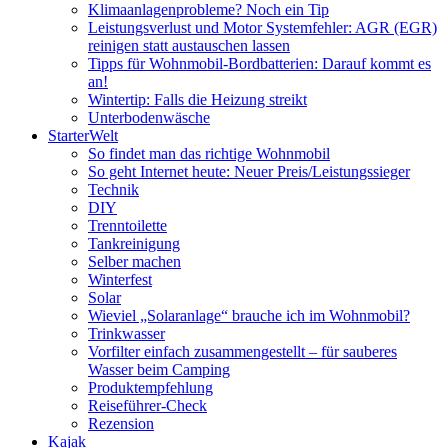
Klimaanlagenprobleme? Noch ein Tip
Leistungsverlust und Motor Systemfehler: AGR (EGR)
reinigen statt austauschen lassen
Tipps für Wohnmobil-Bordbatterien: Darauf kommt es
an!
Wintertip: Falls die Heizung streikt
Unterbodenwäsche
StarterWelt
So findet man das richtige Wohnmobil
So geht Internet heute: Neuer Preis/Leistungssieger
Technik
DIY
Trenntoilette
Tankreinigung
Selber machen
Winterfest
Solar
Wieviel „Solaranlage“ brauche ich im Wohnmobil?
Trinkwasser
Vorfilter einfach zusammengestellt – für sauberes
Wasser beim Camping
Produktempfehlung
Reiseführer-Check
Rezension
Kajak