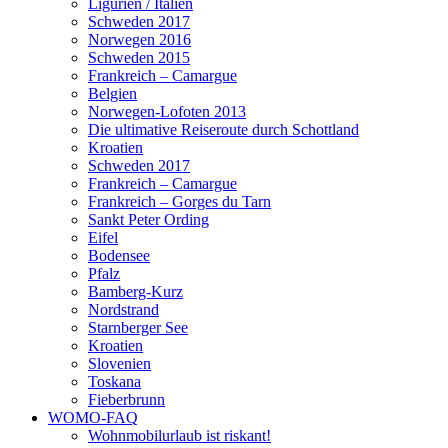
Ligurien / Italien
Schweden 2017
Norwegen 2016
Schweden 2015
Frankreich – Camargue
Belgien
Norwegen-Lofoten 2013
Die ultimative Reiseroute durch Schottland
Kroatien
Schweden 2017
Frankreich – Camargue
Frankreich – Gorges du Tarn
Sankt Peter Ording
Eifel
Bodensee
Pfalz
Bamberg-Kurz
Nordstrand
Starnberger See
Kroatien
Slovenien
Toskana
Fieberbrunn
WOMO-FAQ
Wohnmobilurlaub ist riskant!