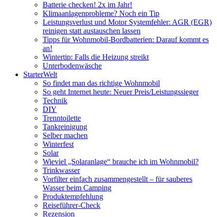
Batterie checken! 2x im Jahr!
Klimaanlagenprobleme? Noch ein Tip
Leistungsverlust und Motor Systemfehler: AGR (EGR)
reinigen statt austauschen lassen
Tipps für Wohnmobil-Bordbatterien: Darauf kommt es
an!
Wintertip: Falls die Heizung streikt
Unterbodenwäsche
StarterWelt
So findet man das richtige Wohnmobil
So geht Internet heute: Neuer Preis/Leistungssieger
Technik
DIY
Trenntoilette
Tankreinigung
Selber machen
Winterfest
Solar
Wieviel „Solaranlage“ brauche ich im Wohnmobil?
Trinkwasser
Vorfilter einfach zusammengestellt – für sauberes
Wasser beim Camping
Produktempfehlung
Reiseführer-Check
Rezension