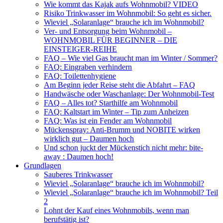
Wie kommt das Kajak aufs Wohnmobil? VIDEO
Risiko Trinkwasser im Wohnmobil: So geht es sicher.
Wieviel „Solaranlage“ brauche ich im Wohnmobil?
Ver- und Entsorgung beim Wohnmobil –
WOHNMOBIL FÜR BEGINNER – DIE
EINSTEIGER-REIHE
FAQ – Wie viel Gas braucht man im Winter / Sommer?
FAQ: Eingraben verhindern
FAQ: Toilettenhygiene
Am Beginn jeder Reise steht die Abfahrt – FAQ
Handwäsche oder Waschanlage: Der Wohnmobil-Test
FAQ – Alles tot? Starthilfe am Wohnmobil
FAQ: Kaltstart im Winter – Tip zum Anheizen
FAQ: Was ist ein Fender am Wohnmobil
Mückenspray: Anti-Brumm und NOBITE wirken
wirklich gut – Daumen hoch
Und schon juckt der Mückenstich nicht mehr: bite-
away : Daumen hoch!
Grundlagen
Sauberes Trinkwasser
Wieviel „Solaranlage“ brauche ich im Wohnmobil?
Wieviel „Solaranlage“ brauche ich im Wohnmobil? Teil
2
Lohnt der Kauf eines Wohnmobils, wenn man
berufstätig ist?