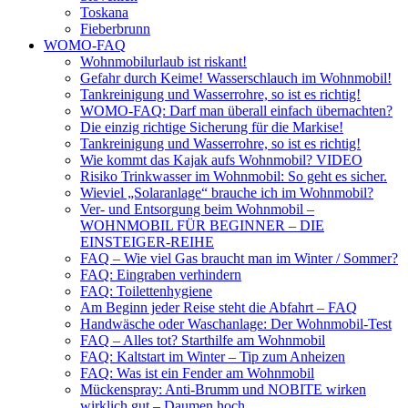
Toskana
Fieberbrunn
WOMO-FAQ
Wohnmobilurlaub ist riskant!
Gefahr durch Keime! Wasserschlauch im Wohnmobil!
Tankreinigung und Wasserrohre, so ist es richtig!
WOMO-FAQ: Darf man überall einfach übernachten?
Die einzig richtige Sicherung für die Markise!
Tankreinigung und Wasserrohre, so ist es richtig!
Wie kommt das Kajak aufs Wohnmobil? VIDEO
Risiko Trinkwasser im Wohnmobil: So geht es sicher.
Wieviel „Solaranlage“ brauche ich im Wohnmobil?
Ver- und Entsorgung beim Wohnmobil –
WOHNMOBIL FÜR BEGINNER – DIE
EINSTEIGER-REIHE
FAQ – Wie viel Gas braucht man im Winter / Sommer?
FAQ: Eingraben verhindern
FAQ: Toilettenhygiene
Am Beginn jeder Reise steht die Abfahrt – FAQ
Handwäsche oder Waschanlage: Der Wohnmobil-Test
FAQ – Alles tot? Starthilfe am Wohnmobil
FAQ: Kaltstart im Winter – Tip zum Anheizen
FAQ: Was ist ein Fender am Wohnmobil
Mückenspray: Anti-Brumm und NOBITE wirken
wirklich gut – Daumen hoch