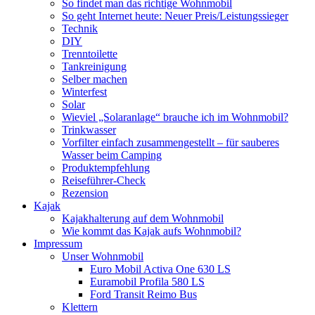
So findet man das richtige Wohnmobil
So geht Internet heute: Neuer Preis/Leistungssieger
Technik
DIY
Trenntoilette
Tankreinigung
Selber machen
Winterfest
Solar
Wieviel „Solaranlage“ brauche ich im Wohnmobil?
Trinkwasser
Vorfilter einfach zusammengestellt – für sauberes
Wasser beim Camping
Produktempfehlung
Reiseführer-Check
Rezension
Kajak
Kajakhalterung auf dem Wohnmobil
Wie kommt das Kajak aufs Wohnmobil?
Impressum
Unser Wohnmobil
Euro Mobil Activa One 630 LS
Euramobil Profila 580 LS
Ford Transit Reimo Bus
Klettern