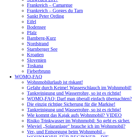
Frankreich – Camargue
Frankreich – Gorges du Tarn
Sankt Peter Ording
Eifel
Bodensee
Pfalz
Bamberg-Kurz
Nordstrand
Starnberger See
Kroatien
Slovenien
Toskana
Fieberbrunn
WOMO-FAQ
Wohnmobilurlaub ist riskant!
Gefahr durch Keime! Wasserschlauch im Wohnmobil!
Tankreinigung und Wasserrohre, so ist es richtig!
WOMO-FAQ: Darf man überall einfach übernachten?
Die einzig richtige Sicherung für die Markise!
Tankreinigung und Wasserrohre, so ist es richtig!
Wie kommt das Kajak aufs Wohnmobil? VIDEO
Risiko Trinkwasser im Wohnmobil: So geht es sicher.
Wieviel „Solaranlage“ brauche ich im Wohnmobil?
Ver- und Entsorgung beim Wohnmobil –