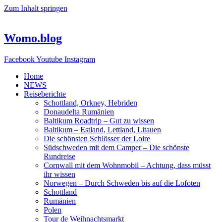
Zum Inhalt springen
Womo.blog
Facebook
Youtube
Instagram
Home
NEWS
Reiseberichte
Schottland, Orkney, Hebriden
Donaudelta Rumänien
Baltikum Roadtrip – Gut zu wissen
Baltikum – Estland, Lettland, Litauen
Die schönsten Schlösser der Loire
Südschweden mit dem Camper – Die schönste
Rundreise
Cornwall mit dem Wohnmobil – Achtung, dass müsst
ihr wissen
Norwegen – Durch Schweden bis auf die Lofoten
Schottland
Rumänien
Polen
Tour de Weihnachtsmarkt