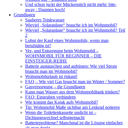
Und schon juckt der Mückenstich nicht mehr: bite-
away : Daumen hoch!
Grundlagen
Sauberes Trinkwasser
Wieviel „Solaranlage“ brauche ich im Wohnmobil?
Wieviel „Solaranlage“ brauche ich im Wohnmobil? Teil
2
Lohnt der Kauf eines Wohnmobils, wenn man
berufstätig ist?
Ver- und Entsorgung beim Wohnmobil –
WOHNMOBIL FÜR BEGINNER – DIE
EINSTEIGER-REIHE
Batterie austauschen und aufrüsten: Wie viel Strom
braucht man im Wohnmobil?
Wohnmobilurlaub ist riskant!
FAQ – Wie viel Gas braucht man im Winter / Sommer?
Gasversorgung – die Grundlagen
Kann man Wasser aus dem Wohnmobiltank trinken?
FAQ: Eingraben verhindern
Wie kommt das Kajak aufs Wohnmobil?
Tip: Wohnmobil Maße sichtbar am Lenkrad notieren
Wenn die Toilettenkassette undicht ist –
Dichtungswechsel selbstgemacht
Batterieprobleme? Manchmal ist die Lösung einfacher,
als man denkt