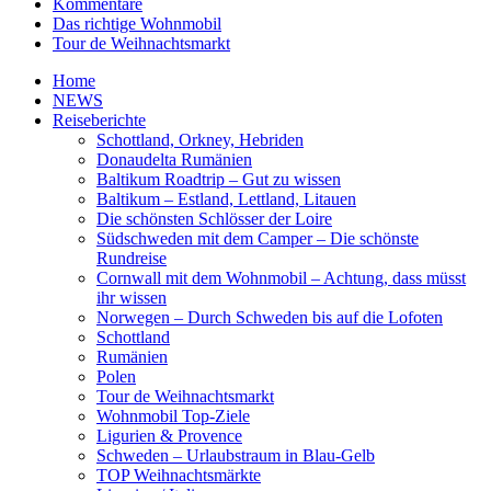
Kommentare
Das richtige Wohnmobil
Tour de Weihnachtsmarkt
Home
NEWS
Reiseberichte
Schottland, Orkney, Hebriden
Donaudelta Rumänien
Baltikum Roadtrip – Gut zu wissen
Baltikum – Estland, Lettland, Litauen
Die schönsten Schlösser der Loire
Südschweden mit dem Camper – Die schönste
Rundreise
Cornwall mit dem Wohnmobil – Achtung, dass müsst
ihr wissen
Norwegen – Durch Schweden bis auf die Lofoten
Schottland
Rumänien
Polen
Tour de Weihnachtsmarkt
Wohnmobil Top-Ziele
Ligurien & Provence
Schweden – Urlaubstraum in Blau-Gelb
TOP Weihnachtsmärkte