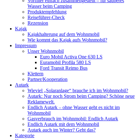
Vorfilter einfach zusammengestellt – für sauberes
Wasser beim Camping
Produktempfehlung
Reiseführer-Check
Rezension
Kajak
Kajakhalterung auf dem Wohnmobil
Wie kommt das Kajak aufs Wohnmobil?
Impressum
Unser Wohnmobil
Euro Mobil Activa One 630 LS
Euramobil Profila 580 LS
Ford Transit Reimo Bus
Klettern
Partner/Kooperation
Autark
Wieviel „Solaranlage“ brauche ich im Wohnmobil?
Autark: Nur noch Strom beim Camping? Schöne neue
Reklamewelt.
Endlich Autark – ohne Wasser geht es nicht im
Wohnmobil
Gasverbrauch im Wohnmobil: Endlich Autark
Endlich Autark mit dem Wohnmobil
Autark auch im Winter? Geht das?
Kategorie