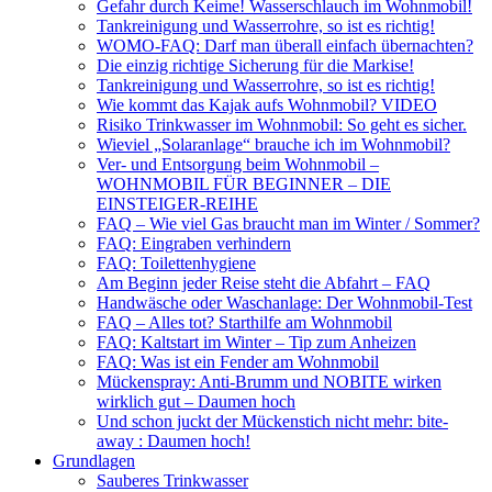
Gefahr durch Keime! Wasserschlauch im Wohnmobil!
Tankreinigung und Wasserrohre, so ist es richtig!
WOMO-FAQ: Darf man überall einfach übernachten?
Die einzig richtige Sicherung für die Markise!
Tankreinigung und Wasserrohre, so ist es richtig!
Wie kommt das Kajak aufs Wohnmobil? VIDEO
Risiko Trinkwasser im Wohnmobil: So geht es sicher.
Wieviel „Solaranlage“ brauche ich im Wohnmobil?
Ver- und Entsorgung beim Wohnmobil –
WOHNMOBIL FÜR BEGINNER – DIE
EINSTEIGER-REIHE
FAQ – Wie viel Gas braucht man im Winter / Sommer?
FAQ: Eingraben verhindern
FAQ: Toilettenhygiene
Am Beginn jeder Reise steht die Abfahrt – FAQ
Handwäsche oder Waschanlage: Der Wohnmobil-Test
FAQ – Alles tot? Starthilfe am Wohnmobil
FAQ: Kaltstart im Winter – Tip zum Anheizen
FAQ: Was ist ein Fender am Wohnmobil
Mückenspray: Anti-Brumm und NOBITE wirken
wirklich gut – Daumen hoch
Und schon juckt der Mückenstich nicht mehr: bite-
away : Daumen hoch!
Grundlagen
Sauberes Trinkwasser