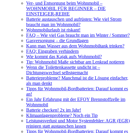
Ver- und Entsorgung beim Wohnmobil –
WOHNMOBIL FÜR BEGINNER – DIE
EINSTEIGER-REIHE
Batterie austauschen und aufrüsten: Wie viel Strom
braucht man im Wohnmobil?
Wohnmobilurlaub ist riskant!
FAQ – Wie viel Gas braucht man im Winter / Sommer?
Gasversorgung – die Grundlagen
Kann man Wasser aus dem Wohnmobiltank trinken?
FAQ: Eingraben verhindern
Wie kommt das Kajak aufs Wohnmobil?
Tip: Wohnmobil Maße sichtbar am Lenkrad notieren
Wenn die Toilettenkassette undicht ist –
Dichtungswechsel selbstgemacht
Batterieprobleme? Manchmal ist die Lösung einfacher,
als man denkt
Tipps für Wohnmobil-Bordbatterien: Darauf kommt es
an!
Ein Jahr Erfahrung mit der EFOY Brennstoffzelle im
Wohnmobil
Batterie checken! 2x im Jahr!
Klimaanlagenprobleme? Noch ein Tip
Leistungsverlust und Motor Systemfehler: AGR (EGR)
reinigen statt austauschen lassen
Tipps für Wohnmobil-Bordbatterien: Darauf kommt es