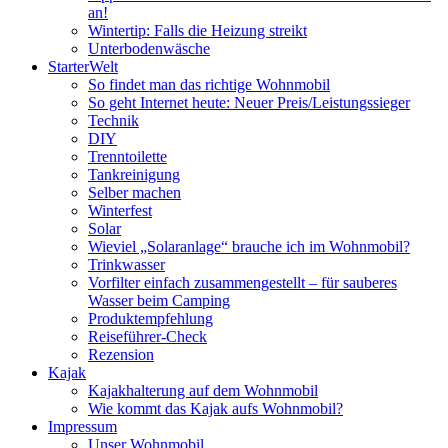
an!
Wintertip: Falls die Heizung streikt
Unterbodenwäsche
StarterWelt
So findet man das richtige Wohnmobil
So geht Internet heute: Neuer Preis/Leistungssieger
Technik
DIY
Trenntoilette
Tankreinigung
Selber machen
Winterfest
Solar
Wieviel „Solaranlage“ brauche ich im Wohnmobil?
Trinkwasser
Vorfilter einfach zusammengestellt – für sauberes
Wasser beim Camping
Produktempfehlung
Reiseführer-Check
Rezension
Kajak
Kajakhalterung auf dem Wohnmobil
Wie kommt das Kajak aufs Wohnmobil?
Impressum
Unser Wohnmobil