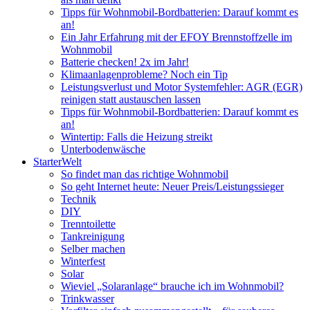
Tipps für Wohnmobil-Bordbatterien: Darauf kommt es
an!
Ein Jahr Erfahrung mit der EFOY Brennstoffzelle im
Wohnmobil
Batterie checken! 2x im Jahr!
Klimaanlagenprobleme? Noch ein Tip
Leistungsverlust und Motor Systemfehler: AGR (EGR)
reinigen statt austauschen lassen
Tipps für Wohnmobil-Bordbatterien: Darauf kommt es
an!
Wintertip: Falls die Heizung streikt
Unterbodenwäsche
StarterWelt
So findet man das richtige Wohnmobil
So geht Internet heute: Neuer Preis/Leistungssieger
Technik
DIY
Trenntoilette
Tankreinigung
Selber machen
Winterfest
Solar
Wieviel „Solaranlage“ brauche ich im Wohnmobil?
Trinkwasser