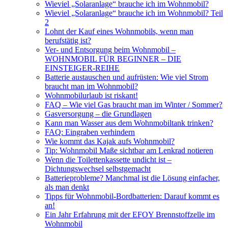
Wieviel „Solaranlage“ brauche ich im Wohnmobil?
Wieviel „Solaranlage“ brauche ich im Wohnmobil? Teil
2
Lohnt der Kauf eines Wohnmobils, wenn man
berufstätig ist?
Ver- und Entsorgung beim Wohnmobil –
WOHNMOBIL FÜR BEGINNER – DIE
EINSTEIGER-REIHE
Batterie austauschen und aufrüsten: Wie viel Strom
braucht man im Wohnmobil?
Wohnmobilurlaub ist riskant!
FAQ – Wie viel Gas braucht man im Winter / Sommer?
Gasversorgung – die Grundlagen
Kann man Wasser aus dem Wohnmobiltank trinken?
FAQ: Eingraben verhindern
Wie kommt das Kajak aufs Wohnmobil?
Tip: Wohnmobil Maße sichtbar am Lenkrad notieren
Wenn die Toilettenkassette undicht ist –
Dichtungswechsel selbstgemacht
Batterieprobleme? Manchmal ist die Lösung einfacher,
als man denkt
Tipps für Wohnmobil-Bordbatterien: Darauf kommt es
an!
Ein Jahr Erfahrung mit der EFOY Brennstoffzelle im
Wohnmobil