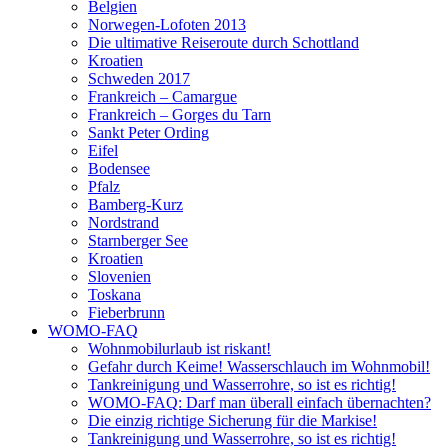
Belgien
Norwegen-Lofoten 2013
Die ultimative Reiseroute durch Schottland
Kroatien
Schweden 2017
Frankreich – Camargue
Frankreich – Gorges du Tarn
Sankt Peter Ording
Eifel
Bodensee
Pfalz
Bamberg-Kurz
Nordstrand
Starnberger See
Kroatien
Slovenien
Toskana
Fieberbrunn
WOMO-FAQ
Wohnmobilurlaub ist riskant!
Gefahr durch Keime! Wasserschlauch im Wohnmobil!
Tankreinigung und Wasserrohre, so ist es richtig!
WOMO-FAQ: Darf man überall einfach übernachten?
Die einzig richtige Sicherung für die Markise!
Tankreinigung und Wasserrohre, so ist es richtig!