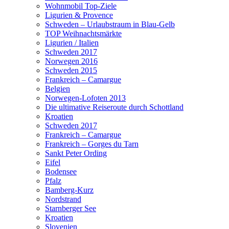
Wohnmobil Top-Ziele
Ligurien & Provence
Schweden – Urlaubstraum in Blau-Gelb
TOP Weihnachtsmärkte
Ligurien / Italien
Schweden 2017
Norwegen 2016
Schweden 2015
Frankreich – Camargue
Belgien
Norwegen-Lofoten 2013
Die ultimative Reiseroute durch Schottland
Kroatien
Schweden 2017
Frankreich – Camargue
Frankreich – Gorges du Tarn
Sankt Peter Ording
Eifel
Bodensee
Pfalz
Bamberg-Kurz
Nordstrand
Starnberger See
Kroatien
Slovenien