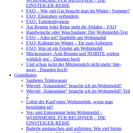
WOHNMOBIL FÜR BEGINNER – DIE
EINSTEIGER-REIHE
FAQ – Wie viel Gas braucht man im Winter / Sommer?
FAQ: Eingraben verhindern
FAQ: Toilettenhygiene
Am Beginn jeder Reise steht die Abfahrt – FAQ
Handwäsche oder Waschanlage: Der Wohnmobil-Test
FAQ – Alles tot? Starthilfe am Wohnmobil
FAQ: Kaltstart im Winter – Tip zum Anheizen
FAQ: Was ist ein Fender am Wohnmobil
Mückenspray: Anti-Brumm und NOBITE wirken
wirklich gut – Daumen hoch
Und schon juckt der Mückenstich nicht mehr: bite-
away : Daumen hoch!
Grundlagen
Sauberes Trinkwasser
Wieviel „Solaranlage“ brauche ich im Wohnmobil?
Wieviel „Solaranlage“ brauche ich im Wohnmobil? Teil
2
Lohnt der Kauf eines Wohnmobils, wenn man
berufstätig ist?
Ver- und Entsorgung beim Wohnmobil –
WOHNMOBIL FÜR BEGINNER – DIE
EINSTEIGER-REIHE
Batterie austauschen und aufrüsten: Wie viel Strom