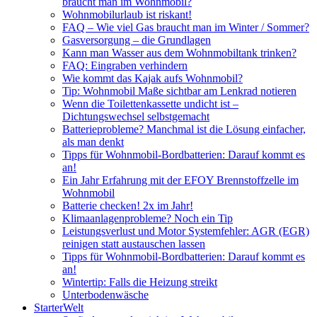
braucht man im Wohnmobil?
Wohnmobilurlaub ist riskant!
FAQ – Wie viel Gas braucht man im Winter / Sommer?
Gasversorgung – die Grundlagen
Kann man Wasser aus dem Wohnmobiltank trinken?
FAQ: Eingraben verhindern
Wie kommt das Kajak aufs Wohnmobil?
Tip: Wohnmobil Maße sichtbar am Lenkrad notieren
Wenn die Toilettenkassette undicht ist –
Dichtungswechsel selbstgemacht
Batterieprobleme? Manchmal ist die Lösung einfacher,
als man denkt
Tipps für Wohnmobil-Bordbatterien: Darauf kommt es
an!
Ein Jahr Erfahrung mit der EFOY Brennstoffzelle im
Wohnmobil
Batterie checken! 2x im Jahr!
Klimaanlagenprobleme? Noch ein Tip
Leistungsverlust und Motor Systemfehler: AGR (EGR)
reinigen statt austauschen lassen
Tipps für Wohnmobil-Bordbatterien: Darauf kommt es
an!
Wintertip: Falls die Heizung streikt
Unterbodenwäsche
StarterWelt