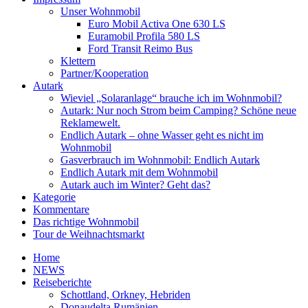
Unser Wohnmobil
Euro Mobil Activa One 630 LS
Euramobil Profila 580 LS
Ford Transit Reimo Bus
Klettern
Partner/Kooperation
Autark
Wieviel „Solaranlage“ brauche ich im Wohnmobil?
Autark: Nur noch Strom beim Camping? Schöne neue
Reklamewelt.
Endlich Autark – ohne Wasser geht es nicht im
Wohnmobil
Gasverbrauch im Wohnmobil: Endlich Autark
Endlich Autark mit dem Wohnmobil
Autark auch im Winter? Geht das?
Kategorie
Kommentare
Das richtige Wohnmobil
Tour de Weihnachtsmarkt
Home
NEWS
Reiseberichte
Schottland, Orkney, Hebriden
Donaudelta Rumänien