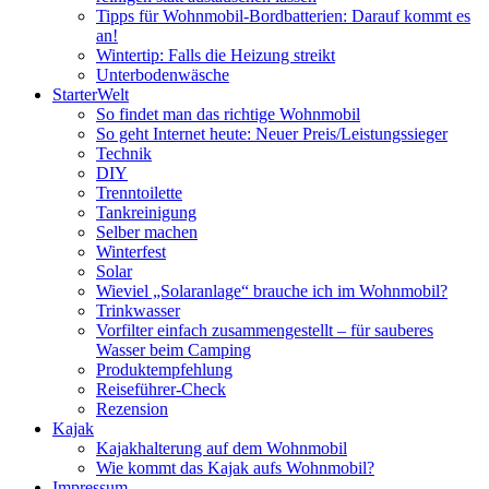
Tipps für Wohnmobil-Bordbatterien: Darauf kommt es
an!
Wintertip: Falls die Heizung streikt
Unterbodenwäsche
StarterWelt
So findet man das richtige Wohnmobil
So geht Internet heute: Neuer Preis/Leistungssieger
Technik
DIY
Trenntoilette
Tankreinigung
Selber machen
Winterfest
Solar
Wieviel „Solaranlage“ brauche ich im Wohnmobil?
Trinkwasser
Vorfilter einfach zusammengestellt – für sauberes
Wasser beim Camping
Produktempfehlung
Reiseführer-Check
Rezension
Kajak
Kajakhalterung auf dem Wohnmobil
Wie kommt das Kajak aufs Wohnmobil?
Impressum