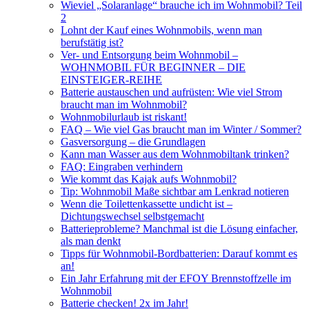
Wieviel „Solaranlage“ brauche ich im Wohnmobil? Teil
2
Lohnt der Kauf eines Wohnmobils, wenn man
berufstätig ist?
Ver- und Entsorgung beim Wohnmobil –
WOHNMOBIL FÜR BEGINNER – DIE
EINSTEIGER-REIHE
Batterie austauschen und aufrüsten: Wie viel Strom
braucht man im Wohnmobil?
Wohnmobilurlaub ist riskant!
FAQ – Wie viel Gas braucht man im Winter / Sommer?
Gasversorgung – die Grundlagen
Kann man Wasser aus dem Wohnmobiltank trinken?
FAQ: Eingraben verhindern
Wie kommt das Kajak aufs Wohnmobil?
Tip: Wohnmobil Maße sichtbar am Lenkrad notieren
Wenn die Toilettenkassette undicht ist –
Dichtungswechsel selbstgemacht
Batterieprobleme? Manchmal ist die Lösung einfacher,
als man denkt
Tipps für Wohnmobil-Bordbatterien: Darauf kommt es
an!
Ein Jahr Erfahrung mit der EFOY Brennstoffzelle im
Wohnmobil
Batterie checken! 2x im Jahr!