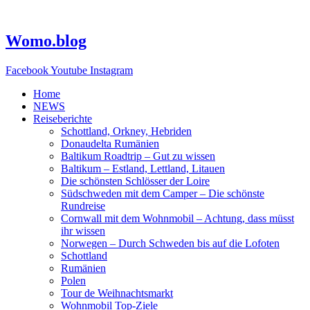
Zum
Inhalt
springen
Womo.blog
Facebook
Youtube
Instagram
Home
NEWS
Reiseberichte
Schottland, Orkney, Hebriden
Donaudelta Rumänien
Baltikum Roadtrip – Gut zu wissen
Baltikum – Estland, Lettland, Litauen
Die schönsten Schlösser der Loire
Südschweden mit dem Camper – Die schönste
Rundreise
Cornwall mit dem Wohnmobil – Achtung, dass müsst
ihr wissen
Norwegen – Durch Schweden bis auf die Lofoten
Schottland
Rumänien
Polen
Tour de Weihnachtsmarkt
Wohnmobil Top-Ziele