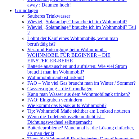
away : Daumen hoch!
Grundlagen
Sauberes Trinkwasser
Wieviel „Solaranlage“ brauche ich im Wohnmobil?
Wieviel „Solaranlage“ brauche ich im Wohnmobil? Teil
2
Lohnt der Kauf eines Wohnmobils, wenn man
berufstätig ist?
Ver- und Entsorgung beim Wohnmobil –
WOHNMOBIL FÜR BEGINNER – DIE
EINSTEIGER-REIHE
Batterie austauschen und aufrüsten: Wie viel Strom
braucht man im Wohnmobil?
Wohnmobilurlaub ist riskant!
FAQ – Wie viel Gas braucht man im Winter / Sommer?
Gasversorgung – die Grundlagen
Kann man Wasser aus dem Wohnmobiltank trinken?
FAQ: Eingraben verhindern
Wie kommt das Kajak aufs Wohnmobil?
Tip: Wohnmobil Maße sichtbar am Lenkrad notieren
Wenn die Toilettenkassette undicht ist –
Dichtungswechsel selbstgemacht
Batterieprobleme? Manchmal ist die Lösung einfacher,
als man denkt
Tipps für Wohnmobil-Bordbatterien: Darauf kommt es