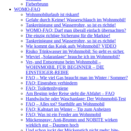
Fieberbrunn
WOMO-FAQ
Wohnmobilurlaub ist riskant!
Gefahr durch Keime! Wasserschlauch im Wohnmobil!
Tankreinigung und Wasserrohre, so ist es richtig!
WOMO-FAQ: Darf man überall einfach übernachten?
Die einzig richtige Sicherung für die Markise!
Tankreinigung und Wasserrohre, so ist es richtig!
Wie kommt das Kajak aufs Wohnmobil? VIDEO
Risiko Trinkwasser im Wohnmobil: So geht es sicher.
Wieviel „Solaranlage“ brauche ich im Wohnmobil?
Ver- und Entsorgung beim Wohnmobil –
WOHNMOBIL FÜR BEGINNER – DIE
EINSTEIGER-REIHE
FAQ – Wie viel Gas braucht man im Winter / Sommer?
FAQ: Eingraben verhindern
FAQ: Toilettenhygiene
Am Beginn jeder Reise steht die Abfahrt – FAQ
Handwäsche oder Waschanlage: Der Wohnmobil-Test
FAQ – Alles tot? Starthilfe am Wohnmobil
FAQ: Kaltstart im Winter – Tip zum Anheizen
FAQ: Was ist ein Fender am Wohnmobil
Mückenspray: Anti-Brumm und NOBITE wirken
wirklich gut – Daumen hoch
Und schon juckt der Mückenstich nicht mehr: bite-