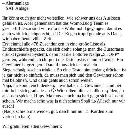
– Alarmanlage
– SAT-Anlage
Ihr könnt euch gar nicht vorstellen, wie schwer uns das Auslosen
gefallen ist. Aber gemeinsam hat das Womo.Blog-Team es
geschafft! Dazu sind wir extra ins Wohnmobil gegangen, damit es
auch wirklich fachgerecht ist! Der Regen tropft gerade aufs Dach,
wir haben heute viiiiel Zeit.
Erst einmal alle 478 Zusendungen in eine große Liste als
Endlosschleife gepackt, die sich dreht, solange man die Cursortaste
drückt (geniales System), dann hat die Lottofee Nadja „STOPP“
gerufen, während ich (Jürgen) die Taste loslasse und schwups: Ein
Gewinner ist gezogen. Darauf muss ich erst mal ein
Siegerschnäppsschen trinken. So eine Taste minutenlang drücken ist
ja gar nicht so einfach, da muss man sich und den Gewinner schon
mal belohnen. Und dann gehts auch schon weiter.
Naja, ihr könnt euch denken, – wir haben 15 Gewinner – und bei
mir dreht sich grad allesch 🙂 Wir sollten öfters asulönse spülen, äh
auslosen spielen. Hups. Ma mussa auch ma hart gegn sich selbscht
schein. Wir macha scho was ja nich schum Spaß 🙂 Allesch nur vür
eusch!
(Nadja schreib ma weider, gut, dasch mir nur 15 Karden zum
verloschn ham)
Wir gratulieren allen Gewinnern: