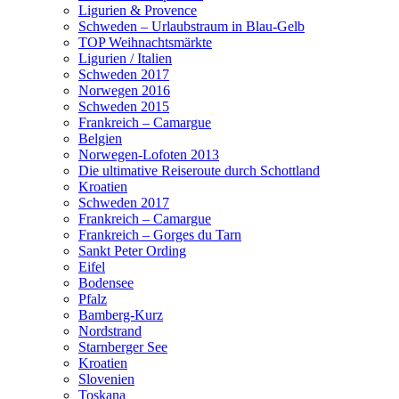
Ligurien & Provence
Schweden – Urlaubstraum in Blau-Gelb
TOP Weihnachtsmärkte
Ligurien / Italien
Schweden 2017
Norwegen 2016
Schweden 2015
Frankreich – Camargue
Belgien
Norwegen-Lofoten 2013
Die ultimative Reiseroute durch Schottland
Kroatien
Schweden 2017
Frankreich – Camargue
Frankreich – Gorges du Tarn
Sankt Peter Ording
Eifel
Bodensee
Pfalz
Bamberg-Kurz
Nordstrand
Starnberger See
Kroatien
Slovenien
Toskana