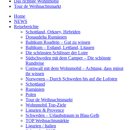
Das richtige Wohnmobil
Tour de Weihnachtsmarkt
Home
NEWS
Reiseberichte
Schottland, Orkney, Hebriden
Donaudelta Rumänien
Baltikum Roadtrip – Gut zu wissen
Baltikum – Estland, Lettland, Litauen
Die schönsten Schlösser der Loire
Südschweden mit dem Camper – Die schönste
Rundreise
Cornwall mit dem Wohnmobil – Achtung, dass müsst
ihr wissen
Norwegen – Durch Schweden bis auf die Lofoten
Schottland
Rumänien
Polen
Tour de Weihnachtsmarkt
Wohnmobil Top-Ziele
Ligurien & Provence
Schweden – Urlaubstraum in Blau-Gelb
TOP Weihnachtsmärkte
Ligurien / Italien