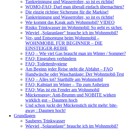
Tankreinigung und Wasserrohre, so ist es richtig!
WOMO-FAQ: Darf man überall einfach übernachten?
Die einzig richtige Sicherung für die Markise!
Tankreinigung und Wasserrohre, so ist es richtig!
Wie kommt das Kajak aufs Wohnmobil? VIDEO
Risiko Trinkwasser im Wohnmobil: So geht es sicher.
Wieviel „Solaranlage“ brauche ich im Wohnmobil?
Ver- und Entsorgung beim Wohnmobil –
WOHNMOBIL FÜR BEGINNER – DIE
EINSTEIGER-REIHE
FAQ – Wie viel Gas braucht man im Winter / Sommer?
FAQ: Eingraben verhindern
FAQ: Toilettenhygiene
Am Beginn jeder Reise steht die Abfahrt – FAQ
Handwäsche oder Waschanlage: Der Wohnmobil-Test
FAQ – Alles tot? Starthilfe am Wohnmobil
FAQ: Kaltstart im Winter – Tip zum Anheizen
FAQ: Was ist ein Fender am Wohnmobil
Mückenspray: Anti-Brumm und NOBITE wirken
wirklich gut – Daumen hoch
Und schon juckt der Mückenstich nicht mehr: bite-
away : Daumen hoch!
Grundlagen
Sauberes Trinkwasser
Wieviel „Solaranlage“ brauche ich im Wohnmobil?