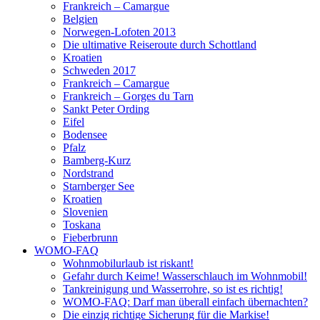
Frankreich – Camargue
Belgien
Norwegen-Lofoten 2013
Die ultimative Reiseroute durch Schottland
Kroatien
Schweden 2017
Frankreich – Camargue
Frankreich – Gorges du Tarn
Sankt Peter Ording
Eifel
Bodensee
Pfalz
Bamberg-Kurz
Nordstrand
Starnberger See
Kroatien
Slovenien
Toskana
Fieberbrunn
WOMO-FAQ
Wohnmobilurlaub ist riskant!
Gefahr durch Keime! Wasserschlauch im Wohnmobil!
Tankreinigung und Wasserrohre, so ist es richtig!
WOMO-FAQ: Darf man überall einfach übernachten?
Die einzig richtige Sicherung für die Markise!