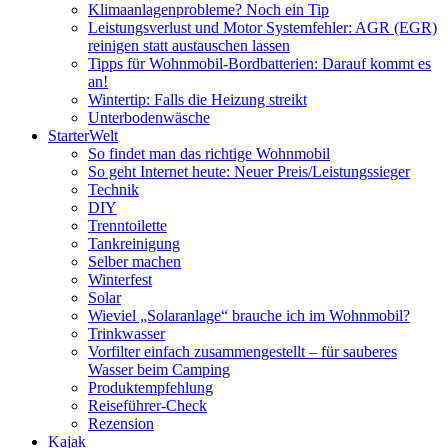
Klimaanlagenprobleme? Noch ein Tip
Leistungsverlust und Motor Systemfehler: AGR (EGR)
reinigen statt austauschen lassen
Tipps für Wohnmobil-Bordbatterien: Darauf kommt es
an!
Wintertip: Falls die Heizung streikt
Unterbodenwäsche
StarterWelt
So findet man das richtige Wohnmobil
So geht Internet heute: Neuer Preis/Leistungssieger
Technik
DIY
Trenntoilette
Tankreinigung
Selber machen
Winterfest
Solar
Wieviel „Solaranlage“ brauche ich im Wohnmobil?
Trinkwasser
Vorfilter einfach zusammengestellt – für sauberes
Wasser beim Camping
Produktempfehlung
Reiseführer-Check
Rezension
Kajak