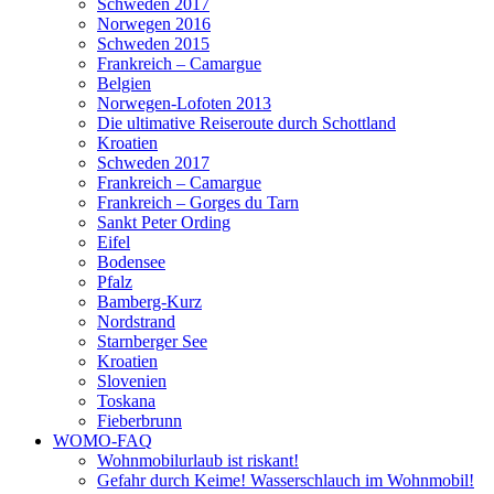
Schweden 2017
Norwegen 2016
Schweden 2015
Frankreich – Camargue
Belgien
Norwegen-Lofoten 2013
Die ultimative Reiseroute durch Schottland
Kroatien
Schweden 2017
Frankreich – Camargue
Frankreich – Gorges du Tarn
Sankt Peter Ording
Eifel
Bodensee
Pfalz
Bamberg-Kurz
Nordstrand
Starnberger See
Kroatien
Slovenien
Toskana
Fieberbrunn
WOMO-FAQ
Wohnmobilurlaub ist riskant!
Gefahr durch Keime! Wasserschlauch im Wohnmobil!