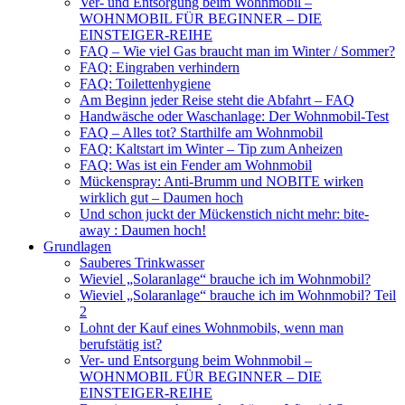
Ver- und Entsorgung beim Wohnmobil –
WOHNMOBIL FÜR BEGINNER – DIE
EINSTEIGER-REIHE
FAQ – Wie viel Gas braucht man im Winter / Sommer?
FAQ: Eingraben verhindern
FAQ: Toilettenhygiene
Am Beginn jeder Reise steht die Abfahrt – FAQ
Handwäsche oder Waschanlage: Der Wohnmobil-Test
FAQ – Alles tot? Starthilfe am Wohnmobil
FAQ: Kaltstart im Winter – Tip zum Anheizen
FAQ: Was ist ein Fender am Wohnmobil
Mückenspray: Anti-Brumm und NOBITE wirken
wirklich gut – Daumen hoch
Und schon juckt der Mückenstich nicht mehr: bite-
away : Daumen hoch!
Grundlagen
Sauberes Trinkwasser
Wieviel „Solaranlage“ brauche ich im Wohnmobil?
Wieviel „Solaranlage“ brauche ich im Wohnmobil? Teil
2
Lohnt der Kauf eines Wohnmobils, wenn man
berufstätig ist?
Ver- und Entsorgung beim Wohnmobil –
WOHNMOBIL FÜR BEGINNER – DIE
EINSTEIGER-REIHE