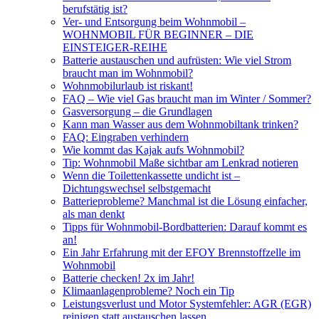
berufstätig ist?
Ver- und Entsorgung beim Wohnmobil –
WOHNMOBIL FÜR BEGINNER – DIE
EINSTEIGER-REIHE
Batterie austauschen und aufrüsten: Wie viel Strom
braucht man im Wohnmobil?
Wohnmobilurlaub ist riskant!
FAQ – Wie viel Gas braucht man im Winter / Sommer?
Gasversorgung – die Grundlagen
Kann man Wasser aus dem Wohnmobiltank trinken?
FAQ: Eingraben verhindern
Wie kommt das Kajak aufs Wohnmobil?
Tip: Wohnmobil Maße sichtbar am Lenkrad notieren
Wenn die Toilettenkassette undicht ist –
Dichtungswechsel selbstgemacht
Batterieprobleme? Manchmal ist die Lösung einfacher,
als man denkt
Tipps für Wohnmobil-Bordbatterien: Darauf kommt es
an!
Ein Jahr Erfahrung mit der EFOY Brennstoffzelle im
Wohnmobil
Batterie checken! 2x im Jahr!
Klimaanlagenprobleme? Noch ein Tip
Leistungsverlust und Motor Systemfehler: AGR (EGR)
reinigen statt austauschen lassen