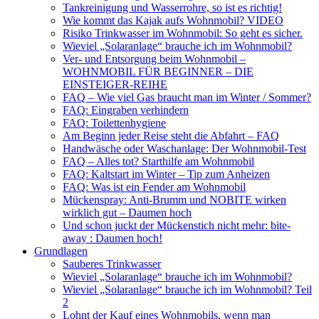
Tankreinigung und Wasserrohre, so ist es richtig!
Wie kommt das Kajak aufs Wohnmobil? VIDEO
Risiko Trinkwasser im Wohnmobil: So geht es sicher.
Wieviel „Solaranlage“ brauche ich im Wohnmobil?
Ver- und Entsorgung beim Wohnmobil –
WOHNMOBIL FÜR BEGINNER – DIE
EINSTEIGER-REIHE
FAQ – Wie viel Gas braucht man im Winter / Sommer?
FAQ: Eingraben verhindern
FAQ: Toilettenhygiene
Am Beginn jeder Reise steht die Abfahrt – FAQ
Handwäsche oder Waschanlage: Der Wohnmobil-Test
FAQ – Alles tot? Starthilfe am Wohnmobil
FAQ: Kaltstart im Winter – Tip zum Anheizen
FAQ: Was ist ein Fender am Wohnmobil
Mückenspray: Anti-Brumm und NOBITE wirken
wirklich gut – Daumen hoch
Und schon juckt der Mückenstich nicht mehr: bite-
away : Daumen hoch!
Grundlagen
Sauberes Trinkwasser
Wieviel „Solaranlage“ brauche ich im Wohnmobil?
Wieviel „Solaranlage“ brauche ich im Wohnmobil? Teil
2
Lohnt der Kauf eines Wohnmobils, wenn man