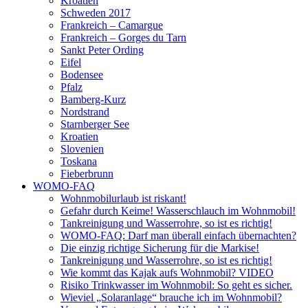
Kroatien
Schweden 2017
Frankreich – Camargue
Frankreich – Gorges du Tarn
Sankt Peter Ording
Eifel
Bodensee
Pfalz
Bamberg-Kurz
Nordstrand
Starnberger See
Kroatien
Slovenien
Toskana
Fieberbrunn
WOMO-FAQ
Wohnmobilurlaub ist riskant!
Gefahr durch Keime! Wasserschlauch im Wohnmobil!
Tankreinigung und Wasserrohre, so ist es richtig!
WOMO-FAQ: Darf man überall einfach übernachten?
Die einzig richtige Sicherung für die Markise!
Tankreinigung und Wasserrohre, so ist es richtig!
Wie kommt das Kajak aufs Wohnmobil? VIDEO
Risiko Trinkwasser im Wohnmobil: So geht es sicher.
Wieviel „Solaranlage“ brauche ich im Wohnmobil?