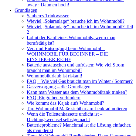
away : Daumen hoch!
Grundlagen
Sauberes Trinkwasser
Wieviel „Solaranlage“ brauche ich im Wohnmobil?
Wieviel „Solaranlage“ brauche ich im Wohnmobil? Teil
2
Lohnt der Kauf eines Wohnmobils, wenn man
berufstätig ist?
Ver- und Entsorgung beim Wohnmobil –
WOHNMOBIL FÜR BEGINNER – DIE
EINSTEIGER-REIHE
Batterie austauschen und aufrüsten: Wie viel Strom
braucht man im Wohnmobil?
Wohnmobilurlaub ist riskant!
FAQ – Wie viel Gas braucht man im Winter / Sommer?
Gasversorgung – die Grundlagen
Kann man Wasser aus dem Wohnmobiltank trinken?
FAQ: Eingraben verhindern
Wie kommt das Kajak aufs Wohnmobil?
Tip: Wohnmobil Maße sichtbar am Lenkrad notieren
Wenn die Toilettenkassette undicht ist –
Dichtungswechsel selbstgemacht
Batterieprobleme? Manchmal ist die Lösung einfacher,
als man denkt
Tipps für Wohnmobil-Bordbatterien: Darauf kommt es