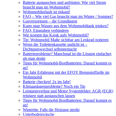
Batterie austauschen und aufrüsten: Wie viel Strom
braucht man im Wohnmobil?
Wohnmobilurlaub ist riskant!
FAQ – Wie viel Gas braucht man im Winter / Sommer?
Gasversorgung – die Grundlagen
Kann man Wasser aus dem Wohnmobiltank trinken?
FAQ: Eingraben verhindern
Wie kommt das Kajak aufs Wohnmobil?
Tip: Wohnmobil Maße sichtbar am Lenkrad notieren
Wenn die Toilettenkassette undicht ist –
Dichtungswechsel selbstgemacht
Batterieprobleme? Manchmal ist die Lösung einfacher,
als man denkt
Tipps für Wohnmobil-Bordbatterien: Darauf kommt es
an!
Ein Jahr Erfahrung mit der EFOY Brennstoffzelle im
Wohnmobil
Batterie checken! 2x im Jahr!
Klimaanlagenprobleme? Noch ein Tip
Leistungsverlust und Motor Systemfehler: AGR (EGR)
reinigen statt austauschen lassen
Tipps für Wohnmobil-Bordbatterien: Darauf kommt es
an!
Wintertip: Falls die Heizung streikt
Unterbodenwäsche