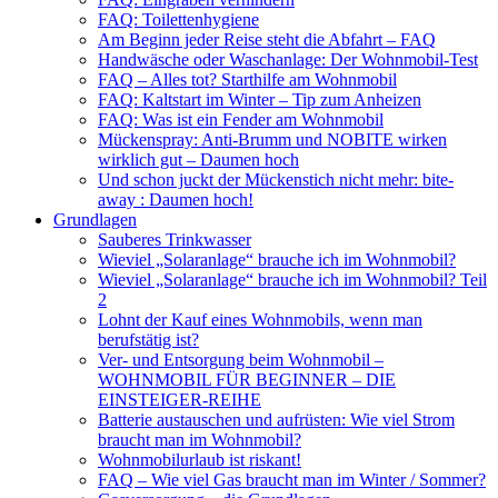
FAQ: Toilettenhygiene
Am Beginn jeder Reise steht die Abfahrt – FAQ
Handwäsche oder Waschanlage: Der Wohnmobil-Test
FAQ – Alles tot? Starthilfe am Wohnmobil
FAQ: Kaltstart im Winter – Tip zum Anheizen
FAQ: Was ist ein Fender am Wohnmobil
Mückenspray: Anti-Brumm und NOBITE wirken
wirklich gut – Daumen hoch
Und schon juckt der Mückenstich nicht mehr: bite-
away : Daumen hoch!
Grundlagen
Sauberes Trinkwasser
Wieviel „Solaranlage“ brauche ich im Wohnmobil?
Wieviel „Solaranlage“ brauche ich im Wohnmobil? Teil
2
Lohnt der Kauf eines Wohnmobils, wenn man
berufstätig ist?
Ver- und Entsorgung beim Wohnmobil –
WOHNMOBIL FÜR BEGINNER – DIE
EINSTEIGER-REIHE
Batterie austauschen und aufrüsten: Wie viel Strom
braucht man im Wohnmobil?
Wohnmobilurlaub ist riskant!
FAQ – Wie viel Gas braucht man im Winter / Sommer?