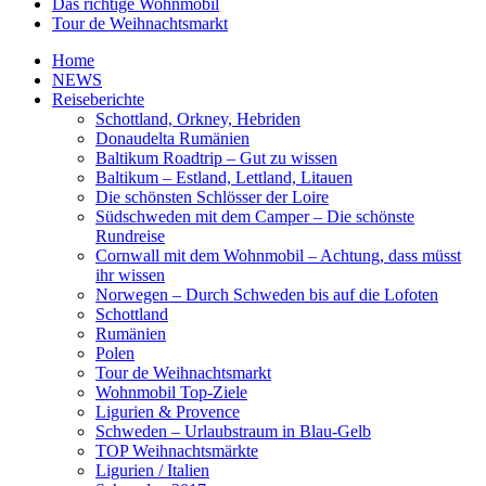
Das richtige Wohnmobil
Tour de Weihnachtsmarkt
Home
NEWS
Reiseberichte
Schottland, Orkney, Hebriden
Donaudelta Rumänien
Baltikum Roadtrip – Gut zu wissen
Baltikum – Estland, Lettland, Litauen
Die schönsten Schlösser der Loire
Südschweden mit dem Camper – Die schönste
Rundreise
Cornwall mit dem Wohnmobil – Achtung, dass müsst
ihr wissen
Norwegen – Durch Schweden bis auf die Lofoten
Schottland
Rumänien
Polen
Tour de Weihnachtsmarkt
Wohnmobil Top-Ziele
Ligurien & Provence
Schweden – Urlaubstraum in Blau-Gelb
TOP Weihnachtsmärkte
Ligurien / Italien