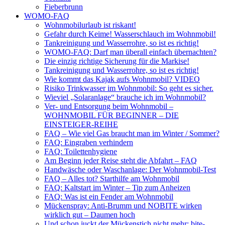
Fieberbrunn
WOMO-FAQ
Wohnmobilurlaub ist riskant!
Gefahr durch Keime! Wasserschlauch im Wohnmobil!
Tankreinigung und Wasserrohre, so ist es richtig!
WOMO-FAQ: Darf man überall einfach übernachten?
Die einzig richtige Sicherung für die Markise!
Tankreinigung und Wasserrohre, so ist es richtig!
Wie kommt das Kajak aufs Wohnmobil? VIDEO
Risiko Trinkwasser im Wohnmobil: So geht es sicher.
Wieviel „Solaranlage“ brauche ich im Wohnmobil?
Ver- und Entsorgung beim Wohnmobil –
WOHNMOBIL FÜR BEGINNER – DIE
EINSTEIGER-REIHE
FAQ – Wie viel Gas braucht man im Winter / Sommer?
FAQ: Eingraben verhindern
FAQ: Toilettenhygiene
Am Beginn jeder Reise steht die Abfahrt – FAQ
Handwäsche oder Waschanlage: Der Wohnmobil-Test
FAQ – Alles tot? Starthilfe am Wohnmobil
FAQ: Kaltstart im Winter – Tip zum Anheizen
FAQ: Was ist ein Fender am Wohnmobil
Mückenspray: Anti-Brumm und NOBITE wirken
wirklich gut – Daumen hoch
Und schon juckt der Mückenstich nicht mehr: bite-