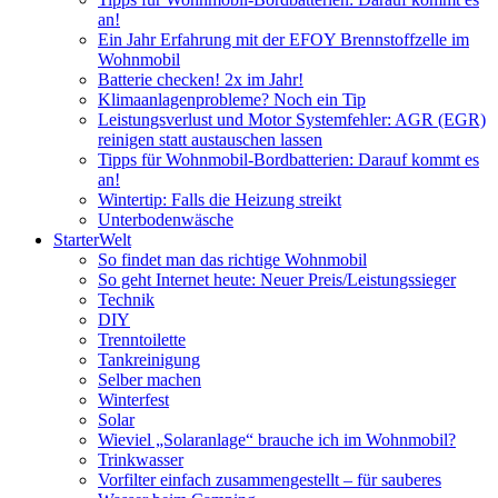
an!
Ein Jahr Erfahrung mit der EFOY Brennstoffzelle im
Wohnmobil
Batterie checken! 2x im Jahr!
Klimaanlagenprobleme? Noch ein Tip
Leistungsverlust und Motor Systemfehler: AGR (EGR)
reinigen statt austauschen lassen
Tipps für Wohnmobil-Bordbatterien: Darauf kommt es
an!
Wintertip: Falls die Heizung streikt
Unterbodenwäsche
StarterWelt
So findet man das richtige Wohnmobil
So geht Internet heute: Neuer Preis/Leistungssieger
Technik
DIY
Trenntoilette
Tankreinigung
Selber machen
Winterfest
Solar
Wieviel „Solaranlage“ brauche ich im Wohnmobil?
Trinkwasser
Vorfilter einfach zusammengestellt – für sauberes