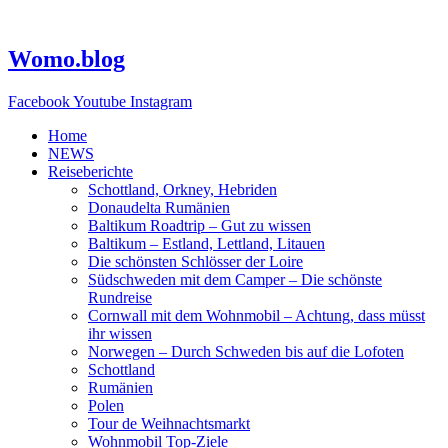
Zum
Inhalt
springen
Womo.blog
Facebook
Youtube
Instagram
Home
NEWS
Reiseberichte
Schottland, Orkney, Hebriden
Donaudelta Rumänien
Baltikum Roadtrip – Gut zu wissen
Baltikum – Estland, Lettland, Litauen
Die schönsten Schlösser der Loire
Südschweden mit dem Camper – Die schönste
Rundreise
Cornwall mit dem Wohnmobil – Achtung, dass müsst
ihr wissen
Norwegen – Durch Schweden bis auf die Lofoten
Schottland
Rumänien
Polen
Tour de Weihnachtsmarkt
Wohnmobil Top-Ziele