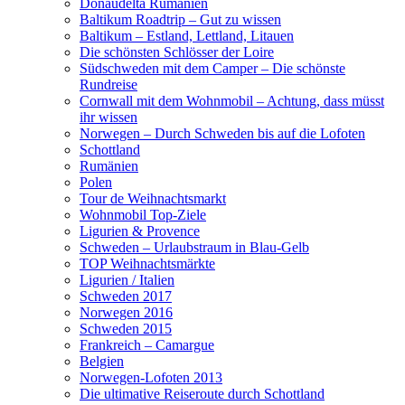
Donaudelta Rumänien
Baltikum Roadtrip – Gut zu wissen
Baltikum – Estland, Lettland, Litauen
Die schönsten Schlösser der Loire
Südschweden mit dem Camper – Die schönste
Rundreise
Cornwall mit dem Wohnmobil – Achtung, dass müsst
ihr wissen
Norwegen – Durch Schweden bis auf die Lofoten
Schottland
Rumänien
Polen
Tour de Weihnachtsmarkt
Wohnmobil Top-Ziele
Ligurien & Provence
Schweden – Urlaubstraum in Blau-Gelb
TOP Weihnachtsmärkte
Ligurien / Italien
Schweden 2017
Norwegen 2016
Schweden 2015
Frankreich – Camargue
Belgien
Norwegen-Lofoten 2013
Die ultimative Reiseroute durch Schottland