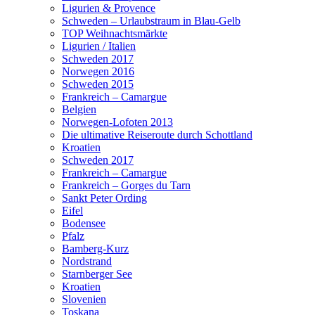
Ligurien & Provence
Schweden – Urlaubstraum in Blau-Gelb
TOP Weihnachtsmärkte
Ligurien / Italien
Schweden 2017
Norwegen 2016
Schweden 2015
Frankreich – Camargue
Belgien
Norwegen-Lofoten 2013
Die ultimative Reiseroute durch Schottland
Kroatien
Schweden 2017
Frankreich – Camargue
Frankreich – Gorges du Tarn
Sankt Peter Ording
Eifel
Bodensee
Pfalz
Bamberg-Kurz
Nordstrand
Starnberger See
Kroatien
Slovenien
Toskana