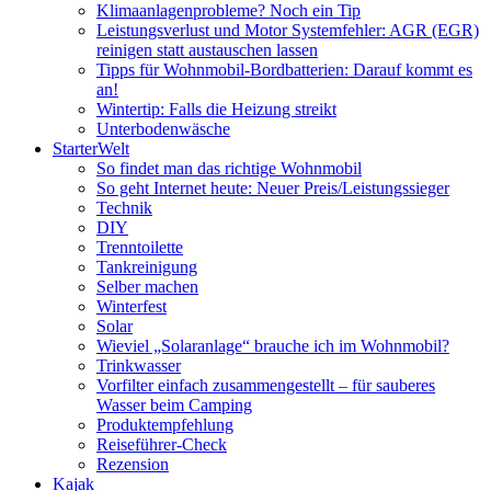
Klimaanlagenprobleme? Noch ein Tip
Leistungsverlust und Motor Systemfehler: AGR (EGR)
reinigen statt austauschen lassen
Tipps für Wohnmobil-Bordbatterien: Darauf kommt es
an!
Wintertip: Falls die Heizung streikt
Unterbodenwäsche
StarterWelt
So findet man das richtige Wohnmobil
So geht Internet heute: Neuer Preis/Leistungssieger
Technik
DIY
Trenntoilette
Tankreinigung
Selber machen
Winterfest
Solar
Wieviel „Solaranlage“ brauche ich im Wohnmobil?
Trinkwasser
Vorfilter einfach zusammengestellt – für sauberes
Wasser beim Camping
Produktempfehlung
Reiseführer-Check
Rezension
Kajak