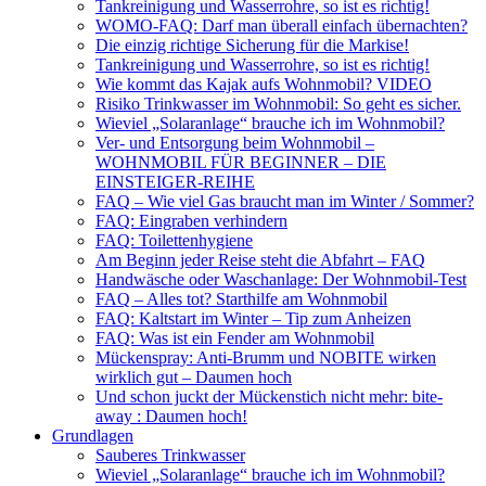
Tankreinigung und Wasserrohre, so ist es richtig!
WOMO-FAQ: Darf man überall einfach übernachten?
Die einzig richtige Sicherung für die Markise!
Tankreinigung und Wasserrohre, so ist es richtig!
Wie kommt das Kajak aufs Wohnmobil? VIDEO
Risiko Trinkwasser im Wohnmobil: So geht es sicher.
Wieviel „Solaranlage“ brauche ich im Wohnmobil?
Ver- und Entsorgung beim Wohnmobil –
WOHNMOBIL FÜR BEGINNER – DIE
EINSTEIGER-REIHE
FAQ – Wie viel Gas braucht man im Winter / Sommer?
FAQ: Eingraben verhindern
FAQ: Toilettenhygiene
Am Beginn jeder Reise steht die Abfahrt – FAQ
Handwäsche oder Waschanlage: Der Wohnmobil-Test
FAQ – Alles tot? Starthilfe am Wohnmobil
FAQ: Kaltstart im Winter – Tip zum Anheizen
FAQ: Was ist ein Fender am Wohnmobil
Mückenspray: Anti-Brumm und NOBITE wirken
wirklich gut – Daumen hoch
Und schon juckt der Mückenstich nicht mehr: bite-
away : Daumen hoch!
Grundlagen
Sauberes Trinkwasser
Wieviel „Solaranlage“ brauche ich im Wohnmobil?