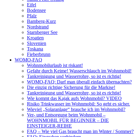
Eifel
Bodensee
Pfalz
Bamberg-Kurz
Nordstrand
Starnberger See
Kroatien
Slovenien
Toskana
Fieberbrunn
WOMO-FAQ
Wohnmobilurlaub ist riskant!
Gefahr durch Keime! Wasserschlauch im Wohnmobil!
Tankreinigung und Wasserrohre, so ist es richtig!
WOMO-FAQ: Darf man überall einfach übernachten?
Die einzig richtige Sicherung für die Markise!
Tankreinigung und Wasserrohre, so ist es richtig!
Wie kommt das Kajak aufs Wohnmobil? VIDEO
Risiko Trinkwasser im Wohnmobil: So geht es sicher.
Wieviel „Solaranlage“ brauche ich im Wohnmobil?
Ver- und Entsorgung beim Wohnmobil –
WOHNMOBIL FÜR BEGINNER – DIE
EINSTEIGER-REIHE
FAQ – Wie viel Gas braucht man im Winter / Sommer?
FAQ: Eingraben verhindern