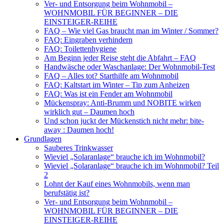
Ver- und Entsorgung beim Wohnmobil –
WOHNMOBIL FÜR BEGINNER – DIE
EINSTEIGER-REIHE
FAQ – Wie viel Gas braucht man im Winter / Sommer?
FAQ: Eingraben verhindern
FAQ: Toilettenhygiene
Am Beginn jeder Reise steht die Abfahrt – FAQ
Handwäsche oder Waschanlage: Der Wohnmobil-Test
FAQ – Alles tot? Starthilfe am Wohnmobil
FAQ: Kaltstart im Winter – Tip zum Anheizen
FAQ: Was ist ein Fender am Wohnmobil
Mückenspray: Anti-Brumm und NOBITE wirken
wirklich gut – Daumen hoch
Und schon juckt der Mückenstich nicht mehr: bite-
away : Daumen hoch!
Grundlagen
Sauberes Trinkwasser
Wieviel „Solaranlage“ brauche ich im Wohnmobil?
Wieviel „Solaranlage“ brauche ich im Wohnmobil? Teil
2
Lohnt der Kauf eines Wohnmobils, wenn man
berufstätig ist?
Ver- und Entsorgung beim Wohnmobil –
WOHNMOBIL FÜR BEGINNER – DIE
EINSTEIGER-REIHE