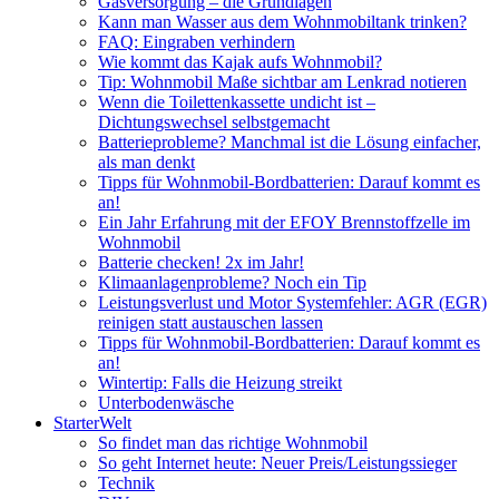
Gasversorgung – die Grundlagen
Kann man Wasser aus dem Wohnmobiltank trinken?
FAQ: Eingraben verhindern
Wie kommt das Kajak aufs Wohnmobil?
Tip: Wohnmobil Maße sichtbar am Lenkrad notieren
Wenn die Toilettenkassette undicht ist –
Dichtungswechsel selbstgemacht
Batterieprobleme? Manchmal ist die Lösung einfacher,
als man denkt
Tipps für Wohnmobil-Bordbatterien: Darauf kommt es
an!
Ein Jahr Erfahrung mit der EFOY Brennstoffzelle im
Wohnmobil
Batterie checken! 2x im Jahr!
Klimaanlagenprobleme? Noch ein Tip
Leistungsverlust und Motor Systemfehler: AGR (EGR)
reinigen statt austauschen lassen
Tipps für Wohnmobil-Bordbatterien: Darauf kommt es
an!
Wintertip: Falls die Heizung streikt
Unterbodenwäsche
StarterWelt
So findet man das richtige Wohnmobil
So geht Internet heute: Neuer Preis/Leistungssieger
Technik