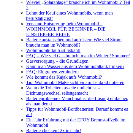
Wieviel „Solaranlage“ brauche ich im Wohnmobil? Teil
2
Lohnt der Kauf eines Wohnmobils, wenn man
berufstätig ist?
Ver- und Entsorgung beim Wohnmobil –
WOHNMOBIL FÜR BEGINNER – DIE
EINSTEIGER-REIHE
Batterie austauschen und aufrüsten: Wie viel Strom
braucht man im Wohnmobil?
Wohnmobilurlaub ist riskant!
FAQ – Wie viel Gas braucht man im Winter / Sommer?
Gasversorgung – die Grundlagen
Kann man Wasser aus dem Wohnmobiltank trinken?
FAQ: Eingraben verhindern
Wie kommt das Kajak aufs Wohnmobil?
Tip: Wohnmobil Maße sichtbar am Lenkrad notieren
Wenn die Toilettenkassette undicht ist –
Dichtungswechsel selbstgemacht
Batterieprobleme? Manchmal ist die Lösung einfacher,
als man denkt
Tipps für Wohnmobil-Bordbatterien: Darauf kommt es
an!
Ein Jahr Erfahrung mit der EFOY Brennstoffzelle im
Wohnmobil
Batterie checken! 2x im Jahr!