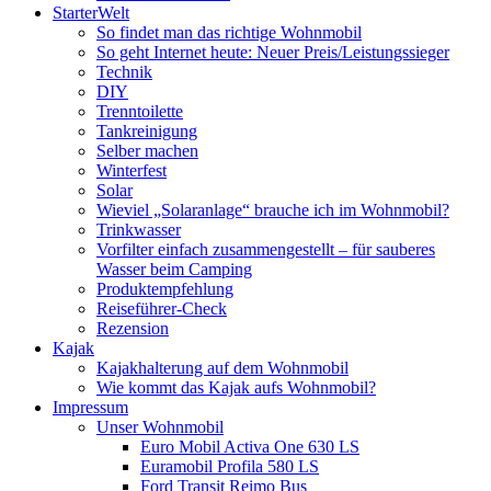
StarterWelt
So findet man das richtige Wohnmobil
So geht Internet heute: Neuer Preis/Leistungssieger
Technik
DIY
Trenntoilette
Tankreinigung
Selber machen
Winterfest
Solar
Wieviel „Solaranlage“ brauche ich im Wohnmobil?
Trinkwasser
Vorfilter einfach zusammengestellt – für sauberes
Wasser beim Camping
Produktempfehlung
Reiseführer-Check
Rezension
Kajak
Kajakhalterung auf dem Wohnmobil
Wie kommt das Kajak aufs Wohnmobil?
Impressum
Unser Wohnmobil
Euro Mobil Activa One 630 LS
Euramobil Profila 580 LS
Ford Transit Reimo Bus