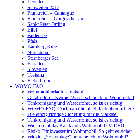
Kroatien
Schweden 2017
Frankreich – Camargue
Frankreich – Gorges du Tarn
Sankt Peter Ording
Eifel
Bodensee
Pfalz
Bamberg-Kurz
Nordstrand
Starnberger See
Kroatien
Slovenien
Toskana
Fieberbrunn
WOMO-FAQ
Wohnmobilurlaub ist riskant!
Gefahr durch Keime! Wasserschlauch im Wohnmobil!
Tankreinigung und Wasserrohre, so ist es richtig!
WOMO-FAQ: Darf man überall einfach übernachten?
Die einzig richtige Sicherung für die Markise!
Tankreinigung und Wasserrohre, so ist es richtig!
Wie kommt das Kajak aufs Wohnmobil? VIDEO
Risiko Trinkwasser im Wohnmobil: So geht es sicher.
Wieviel „Solaranlage“ brauche ich im Wohnmobil?