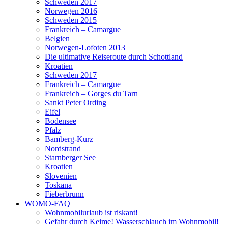
Schweden 2017
Norwegen 2016
Schweden 2015
Frankreich – Camargue
Belgien
Norwegen-Lofoten 2013
Die ultimative Reiseroute durch Schottland
Kroatien
Schweden 2017
Frankreich – Camargue
Frankreich – Gorges du Tarn
Sankt Peter Ording
Eifel
Bodensee
Pfalz
Bamberg-Kurz
Nordstrand
Starnberger See
Kroatien
Slovenien
Toskana
Fieberbrunn
WOMO-FAQ
Wohnmobilurlaub ist riskant!
Gefahr durch Keime! Wasserschlauch im Wohnmobil!