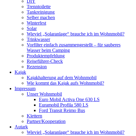
DIY
Trenntoilette
Tankreinigung
Selber machen
Winterfest
Solar
Wieviel „Solaranlage“ brauche ich im Wohnmobil?
Trinkwasser
Vorfilter einfach zusammengestellt – für sauberes
Wasser beim Camping
Produktempfehlung
Reiseführer-Check
Rezension
Kajak
Kajakhalterung auf dem Wohnmobil
Wie kommt das Kajak aufs Wohnmobil?
Impressum
Unser Wohnmobil
Euro Mobil Activa One 630 LS
Euramobil Profila 580 LS
Ford Transit Reimo Bus
Klettern
Partner/Kooperation
Autark
Wieviel „Solaranlage“ brauche ich im Wohnmobil?