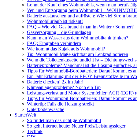
Lohnt der Kauf eines Wohnmobils, wenn man berufstätig
Ver- und Entsorgung beim Wohnmobil – WOHNMO
Batterie austauschen und aufrüsten: Wie viel Strom br
Wohnmobilurlaub ist riskant!
FAQ – Wie viel Gas braucht man im Winter / Sommer?
Gasversorgung – die Grundlagen
Kann man Wasser aus dem Wohnmobiltank trinken?
FAQ: Eingraben verhindern
Wie kommt das Kajak aufs Wohnmobil?
Tip: Wohnmobil Maße sichtbar am Lenkrad notieren
Wenn die Toilettenkassette undicht ist – Dichtungswechs
Batterieprobleme? Manchmal ist die Lösung einfacher, a
Tipps für Wohnmobil-Bordbatterien: Darauf kommt es a
Ein Jahr Erfahrung mit der EFOY Brennstoffzelle im W
Batterie checken! 2x im Jahr!
Klimaanlagenprobleme? Noch ein Tip
Leistungsverlust und Motor Systemfehler: AGR (EGR) rei
Tipps für Wohnmobil-Bordbatterien: Darauf kommt es a
Wintertip: Falls die Heizung streikt
Unterbodenwäsche
StarterWelt
So findet man das richtige Wohnmobil
So geht Internet heute: Neuer Preis/Leistungssieger
Technik
DIY