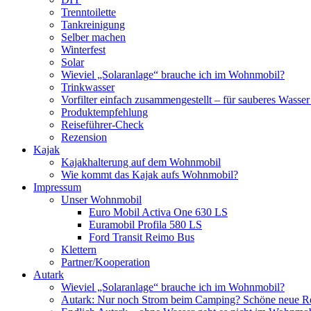
Trenntoilette
Tankreinigung
Selber machen
Winterfest
Solar
Wieviel „Solaranlage“ brauche ich im Wohnmobil?
Trinkwasser
Vorfilter einfach zusammengestellt – für sauberes Wass
Produktempfehlung
Reiseführer-Check
Rezension
Kajak
Kajakhalterung auf dem Wohnmobil
Wie kommt das Kajak aufs Wohnmobil?
Impressum
Unser Wohnmobil
Euro Mobil Activa One 630 LS
Euramobil Profila 580 LS
Ford Transit Reimo Bus
Klettern
Partner/Kooperation
Autark
Wieviel „Solaranlage“ brauche ich im Wohnmobil?
Autark: Nur noch Strom beim Camping? Schöne neue R