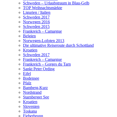
Schweden – Urlaubstraum in Blau-Gelb
TOP Weihnachtsmärkte
Ligurien / Italien
Schweden 2017
Norwegen 2016
Schweden 2015
Frankreich – Camargue
Belgien
Norwegen-Lofoten 2013
Die ultimative Reiseroute durch Schottland
Kroatien
Schweden 2017
Frankreich – Camargue
Frankreich – Gorges du Tarn
Sankt Peter Ording
Eifel
Bodensee
Pfalz
Bamberg-Kurz
Nordstrand
Starnberger See
Kroatien
Slovenien
Toskana
Fieberbrunn