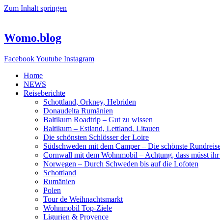
Zum Inhalt springen
Womo.blog
Facebook
Youtube
Instagram
Home
NEWS
Reiseberichte
Schottland, Orkney, Hebriden
Donaudelta Rumänien
Baltikum Roadtrip – Gut zu wissen
Baltikum – Estland, Lettland, Litauen
Die schönsten Schlösser der Loire
Südschweden mit dem Camper – Die schönste Rundreis
Cornwall mit dem Wohnmobil – Achtung, dass müsst ihr
Norwegen – Durch Schweden bis auf die Lofoten
Schottland
Rumänien
Polen
Tour de Weihnachtsmarkt
Wohnmobil Top-Ziele
Ligurien & Provence