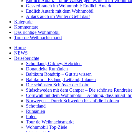
Endlich Autark – ohne Wasser geht es nicht im Wohnmob
Gasverbrauch im Wohnmobil: Endlich Autark
Endlich Autark mit dem Wohnmobil
Autark auch im Winter? Geht das?
Kategorie
Kommentare
Das richtige Wohnmobil
Tour de Weihnachtsmarkt
Home
NEWS
Reiseberichte
Schottland, Orkney, Hebriden
Donaudelta Rumänien
Baltikum Roadtrip – Gut zu wissen
Baltikum – Estland, Lettland, Litauen
Die schönsten Schlösser der Loire
Südschweden mit dem Camper – Die schönste Rundreis
Cornwall mit dem Wohnmobil – Achtung, dass müsst ihr
Norwegen – Durch Schweden bis auf die Lofoten
Schottland
Rumänien
Polen
Tour de Weihnachtsmarkt
Wohnmobil Top-Ziele