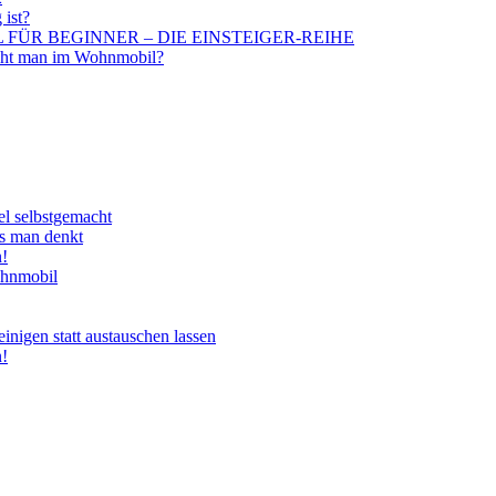
 ist?
BIL FÜR BEGINNER – DIE EINSTEIGER-REIHE
aucht man im Wohnmobil?
el selbstgemacht
ls man denkt
n!
ohnmobil
nigen statt austauschen lassen
n!