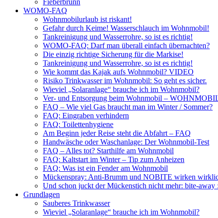
Fieberbrunn
WOMO-FAQ
Wohnmobilurlaub ist riskant!
Gefahr durch Keime! Wasserschlauch im Wohnmobil!
Tankreinigung und Wasserrohre, so ist es richtig!
WOMO-FAQ: Darf man überall einfach übernachten?
Die einzig richtige Sicherung für die Markise!
Tankreinigung und Wasserrohre, so ist es richtig!
Wie kommt das Kajak aufs Wohnmobil? VIDEO
Risiko Trinkwasser im Wohnmobil: So geht es sicher.
Wieviel „Solaranlage“ brauche ich im Wohnmobil?
Ver- und Entsorgung beim Wohnmobil – WOHNMO
FAQ – Wie viel Gas braucht man im Winter / Sommer?
FAQ: Eingraben verhindern
FAQ: Toilettenhygiene
Am Beginn jeder Reise steht die Abfahrt – FAQ
Handwäsche oder Waschanlage: Der Wohnmobil-Test
FAQ – Alles tot? Starthilfe am Wohnmobil
FAQ: Kaltstart im Winter – Tip zum Anheizen
FAQ: Was ist ein Fender am Wohnmobil
Mückenspray: Anti-Brumm und NOBITE wirken wirklic
Und schon juckt der Mückenstich nicht mehr: bite-away
Grundlagen
Sauberes Trinkwasser
Wieviel „Solaranlage“ brauche ich im Wohnmobil?