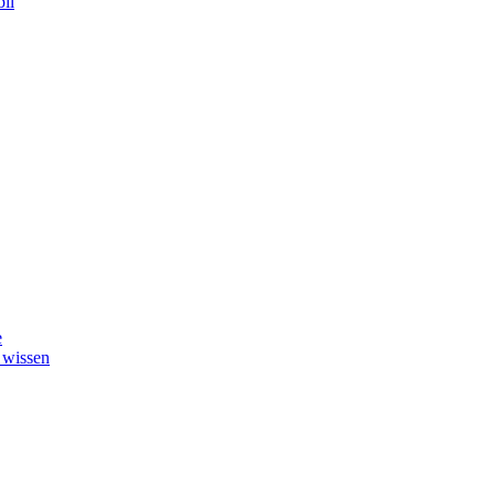
il
e
 wissen