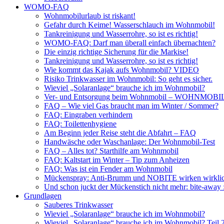
WOMO-FAQ
Wohnmobilurlaub ist riskant!
Gefahr durch Keime! Wasserschlauch im Wohnmobil!
Tankreinigung und Wasserrohre, so ist es richtig!
WOMO-FAQ: Darf man überall einfach übernachten?
Die einzig richtige Sicherung für die Markise!
Tankreinigung und Wasserrohre, so ist es richtig!
Wie kommt das Kajak aufs Wohnmobil? VIDEO
Risiko Trinkwasser im Wohnmobil: So geht es sicher.
Wieviel „Solaranlage“ brauche ich im Wohnmobil?
Ver- und Entsorgung beim Wohnmobil – WOHNMO
FAQ – Wie viel Gas braucht man im Winter / Sommer?
FAQ: Eingraben verhindern
FAQ: Toilettenhygiene
Am Beginn jeder Reise steht die Abfahrt – FAQ
Handwäsche oder Waschanlage: Der Wohnmobil-Test
FAQ – Alles tot? Starthilfe am Wohnmobil
FAQ: Kaltstart im Winter – Tip zum Anheizen
FAQ: Was ist ein Fender am Wohnmobil
Mückenspray: Anti-Brumm und NOBITE wirken wirklic
Und schon juckt der Mückenstich nicht mehr: bite-away
Grundlagen
Sauberes Trinkwasser
Wieviel „Solaranlage“ brauche ich im Wohnmobil?
Wieviel „Solaranlage“ brauche ich im Wohnmobil? Teil 