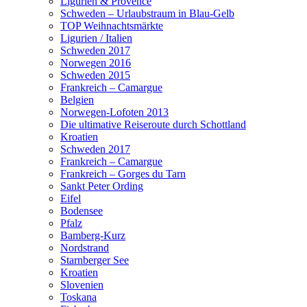
Ligurien & Provence
Schweden – Urlaubstraum in Blau-Gelb
TOP Weihnachtsmärkte
Ligurien / Italien
Schweden 2017
Norwegen 2016
Schweden 2015
Frankreich – Camargue
Belgien
Norwegen-Lofoten 2013
Die ultimative Reiseroute durch Schottland
Kroatien
Schweden 2017
Frankreich – Camargue
Frankreich – Gorges du Tarn
Sankt Peter Ording
Eifel
Bodensee
Pfalz
Bamberg-Kurz
Nordstrand
Starnberger See
Kroatien
Slovenien
Toskana