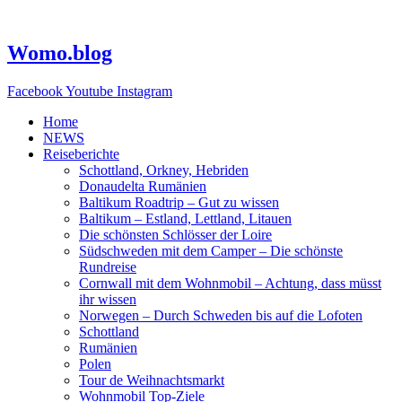
Zum
Inhalt
springen
Womo.blog
Facebook
Youtube
Instagram
Home
NEWS
Reiseberichte
Schottland, Orkney, Hebriden
Donaudelta Rumänien
Baltikum Roadtrip – Gut zu wissen
Baltikum – Estland, Lettland, Litauen
Die schönsten Schlösser der Loire
Südschweden mit dem Camper – Die schönste
Rundreise
Cornwall mit dem Wohnmobil – Achtung, dass müsst
ihr wissen
Norwegen – Durch Schweden bis auf die Lofoten
Schottland
Rumänien
Polen
Tour de Weihnachtsmarkt
Wohnmobil Top-Ziele