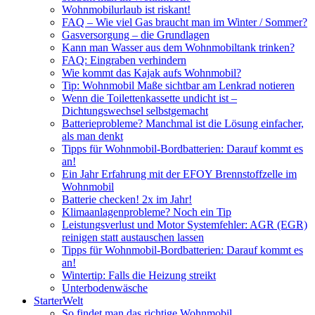
Wohnmobilurlaub ist riskant!
FAQ – Wie viel Gas braucht man im Winter / Sommer?
Gasversorgung – die Grundlagen
Kann man Wasser aus dem Wohnmobiltank trinken?
FAQ: Eingraben verhindern
Wie kommt das Kajak aufs Wohnmobil?
Tip: Wohnmobil Maße sichtbar am Lenkrad notieren
Wenn die Toilettenkassette undicht ist –
Dichtungswechsel selbstgemacht
Batterieprobleme? Manchmal ist die Lösung einfacher,
als man denkt
Tipps für Wohnmobil-Bordbatterien: Darauf kommt es
an!
Ein Jahr Erfahrung mit der EFOY Brennstoffzelle im
Wohnmobil
Batterie checken! 2x im Jahr!
Klimaanlagenprobleme? Noch ein Tip
Leistungsverlust und Motor Systemfehler: AGR (EGR)
reinigen statt austauschen lassen
Tipps für Wohnmobil-Bordbatterien: Darauf kommt es
an!
Wintertip: Falls die Heizung streikt
Unterbodenwäsche
StarterWelt
So findet man das richtige Wohnmobil