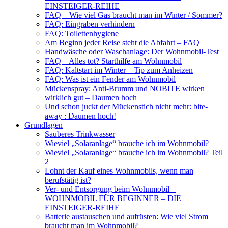
EINSTEIGER-REIHE
FAQ – Wie viel Gas braucht man im Winter / Sommer?
FAQ: Eingraben verhindern
FAQ: Toilettenhygiene
Am Beginn jeder Reise steht die Abfahrt – FAQ
Handwäsche oder Waschanlage: Der Wohnmobil-Test
FAQ – Alles tot? Starthilfe am Wohnmobil
FAQ: Kaltstart im Winter – Tip zum Anheizen
FAQ: Was ist ein Fender am Wohnmobil
Mückenspray: Anti-Brumm und NOBITE wirken
wirklich gut – Daumen hoch
Und schon juckt der Mückenstich nicht mehr: bite-
away : Daumen hoch!
Grundlagen
Sauberes Trinkwasser
Wieviel „Solaranlage“ brauche ich im Wohnmobil?
Wieviel „Solaranlage“ brauche ich im Wohnmobil? Teil
2
Lohnt der Kauf eines Wohnmobils, wenn man
berufstätig ist?
Ver- und Entsorgung beim Wohnmobil –
WOHNMOBIL FÜR BEGINNER – DIE
EINSTEIGER-REIHE
Batterie austauschen und aufrüsten: Wie viel Strom
braucht man im Wohnmobil?