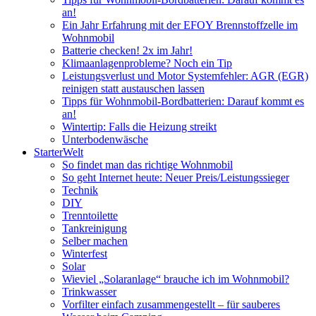
an!
Ein Jahr Erfahrung mit der EFOY Brennstoffzelle im
Wohnmobil
Batterie checken! 2x im Jahr!
Klimaanlagenprobleme? Noch ein Tip
Leistungsverlust und Motor Systemfehler: AGR (EGR)
reinigen statt austauschen lassen
Tipps für Wohnmobil-Bordbatterien: Darauf kommt es
an!
Wintertip: Falls die Heizung streikt
Unterbodenwäsche
StarterWelt
So findet man das richtige Wohnmobil
So geht Internet heute: Neuer Preis/Leistungssieger
Technik
DIY
Trenntoilette
Tankreinigung
Selber machen
Winterfest
Solar
Wieviel „Solaranlage“ brauche ich im Wohnmobil?
Trinkwasser
Vorfilter einfach zusammengestellt – für sauberes