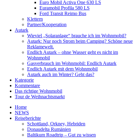
Euro Mobil Activa One 630 LS
Euramobil Profila 580 LS
Ford Transit Reimo Bus
Klettern
Partner/Kooperation
Autark
Wieviel „Solaranlage“ brauche ich im Wohnmobil?
Autark: Nur noch Strom beim Camping? Schöne neue
Reklamewelt.
Endlich Autark – ohne Wasser geht es nicht im
Wohnmobil
Gasverbrauch im Wohnmobil: Endlich Autark
Endlich Autark mit dem Wohnmobil
Autark auch im Winter? Geht das?
Kategorie
Kommentare
Das richtige Wohnmobil
Tour de Weihnachtsmarkt
Home
NEWS
Reiseberichte
Schottland, Orkney, Hebriden
Donaudelta Rumänien
Baltikum Roadtrip – Gut zu wissen