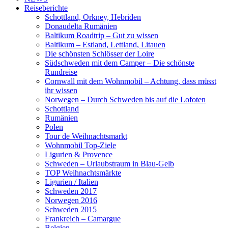
Reiseberichte
Schottland, Orkney, Hebriden
Donaudelta Rumänien
Baltikum Roadtrip – Gut zu wissen
Baltikum – Estland, Lettland, Litauen
Die schönsten Schlösser der Loire
Südschweden mit dem Camper – Die schönste
Rundreise
Cornwall mit dem Wohnmobil – Achtung, dass müsst
ihr wissen
Norwegen – Durch Schweden bis auf die Lofoten
Schottland
Rumänien
Polen
Tour de Weihnachtsmarkt
Wohnmobil Top-Ziele
Ligurien & Provence
Schweden – Urlaubstraum in Blau-Gelb
TOP Weihnachtsmärkte
Ligurien / Italien
Schweden 2017
Norwegen 2016
Schweden 2015
Frankreich – Camargue
Belgien