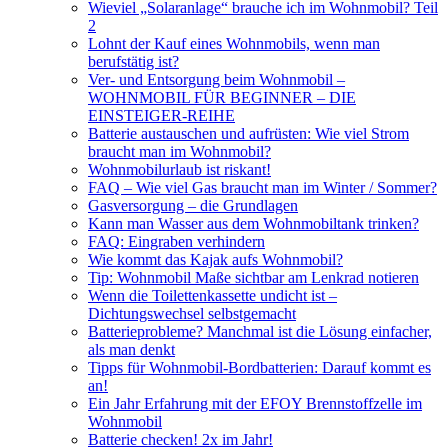
Wieviel „Solaranlage“ brauche ich im Wohnmobil? Teil
2
Lohnt der Kauf eines Wohnmobils, wenn man
berufstätig ist?
Ver- und Entsorgung beim Wohnmobil –
WOHNMOBIL FÜR BEGINNER – DIE
EINSTEIGER-REIHE
Batterie austauschen und aufrüsten: Wie viel Strom
braucht man im Wohnmobil?
Wohnmobilurlaub ist riskant!
FAQ – Wie viel Gas braucht man im Winter / Sommer?
Gasversorgung – die Grundlagen
Kann man Wasser aus dem Wohnmobiltank trinken?
FAQ: Eingraben verhindern
Wie kommt das Kajak aufs Wohnmobil?
Tip: Wohnmobil Maße sichtbar am Lenkrad notieren
Wenn die Toilettenkassette undicht ist –
Dichtungswechsel selbstgemacht
Batterieprobleme? Manchmal ist die Lösung einfacher,
als man denkt
Tipps für Wohnmobil-Bordbatterien: Darauf kommt es
an!
Ein Jahr Erfahrung mit der EFOY Brennstoffzelle im
Wohnmobil
Batterie checken! 2x im Jahr!