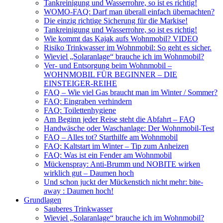
Tankreinigung und Wasserrohre, so ist es richtig!
WOMO-FAQ: Darf man überall einfach übernachten?
Die einzig richtige Sicherung für die Markise!
Tankreinigung und Wasserrohre, so ist es richtig!
Wie kommt das Kajak aufs Wohnmobil? VIDEO
Risiko Trinkwasser im Wohnmobil: So geht es sicher.
Wieviel „Solaranlage“ brauche ich im Wohnmobil?
Ver- und Entsorgung beim Wohnmobil –
WOHNMOBIL FÜR BEGINNER – DIE
EINSTEIGER-REIHE
FAQ – Wie viel Gas braucht man im Winter / Sommer?
FAQ: Eingraben verhindern
FAQ: Toilettenhygiene
Am Beginn jeder Reise steht die Abfahrt – FAQ
Handwäsche oder Waschanlage: Der Wohnmobil-Test
FAQ – Alles tot? Starthilfe am Wohnmobil
FAQ: Kaltstart im Winter – Tip zum Anheizen
FAQ: Was ist ein Fender am Wohnmobil
Mückenspray: Anti-Brumm und NOBITE wirken
wirklich gut – Daumen hoch
Und schon juckt der Mückenstich nicht mehr: bite-
away : Daumen hoch!
Grundlagen
Sauberes Trinkwasser
Wieviel „Solaranlage“ brauche ich im Wohnmobil?