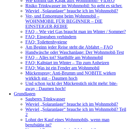
Wie kommt das Kajak aufs Wohnmobil? VIDEO
Risiko Trinkwasser im Wohnmobil: So geht es sicher.
Wieviel „Solaranlage“ brauche ich im Wohnmobil?
Ver- und Entsorgung beim Wohnmobil –
WOHNMOBIL FÜR BEGINNER – DIE
EINSTEIGER-REIHE
FAQ – Wie viel Gas braucht man im Winter / Sommer?
FAQ: Eingraben verhindern
FAQ: Toilettenhygiene
Am Beginn jeder Reise steht die Abfahrt – FAQ
Handwäsche oder Waschanlage: Der Wohnmobil-Test
FAQ – Alles tot? Starthilfe am Wohnmobil
FAQ: Kaltstart im Winter – Tip zum Anheizen
FAQ: Was ist ein Fender am Wohnmobil
Mückenspray: Anti-Brumm und NOBITE wirken
wirklich gut – Daumen hoch
Und schon juckt der Mückenstich nicht mehr: bite-
away : Daumen hoch!
Grundlagen
Sauberes Trinkwasser
Wieviel „Solaranlage“ brauche ich im Wohnmobil?
Wieviel „Solaranlage“ brauche ich im Wohnmobil? Teil
2
Lohnt der Kauf eines Wohnmobils, wenn man
berufstätig ist?