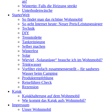
an!
Wintertip: Falls die Heizung streikt
Unterbodenwäsche
StarterWelt
So findet man das richtige Wohnmobil
So geht Internet heute: Neuer Preis/Leistungssieger
Technik
DIY
Trenntoilette
Tankreinigung
Selber machen
Winterfest
Solar
Wieviel „Solaranlage“ brauche ich im Wohnmobil?
Trinkwasser
Vorfilter einfach zusammengestellt – für sauberes
Wasser beim Camping
Produktempfehlung
Reiseführer-Check
Rezension
Kajak
Kajakhalterung auf dem Wohnmobil
Wie kommt das Kajak aufs Wohnmobil?
Impressum
Unser Wohnmobil