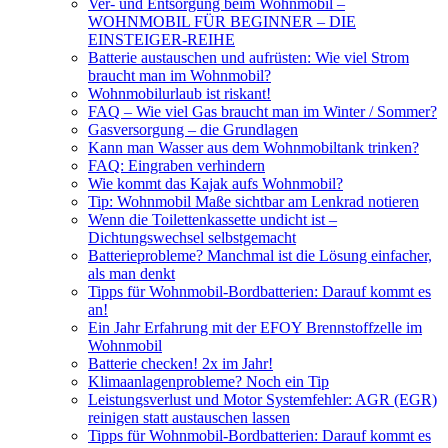
Ver- und Entsorgung beim Wohnmobil –
WOHNMOBIL FÜR BEGINNER – DIE
EINSTEIGER-REIHE
Batterie austauschen und aufrüsten: Wie viel Strom
braucht man im Wohnmobil?
Wohnmobilurlaub ist riskant!
FAQ – Wie viel Gas braucht man im Winter / Sommer?
Gasversorgung – die Grundlagen
Kann man Wasser aus dem Wohnmobiltank trinken?
FAQ: Eingraben verhindern
Wie kommt das Kajak aufs Wohnmobil?
Tip: Wohnmobil Maße sichtbar am Lenkrad notieren
Wenn die Toilettenkassette undicht ist –
Dichtungswechsel selbstgemacht
Batterieprobleme? Manchmal ist die Lösung einfacher,
als man denkt
Tipps für Wohnmobil-Bordbatterien: Darauf kommt es
an!
Ein Jahr Erfahrung mit der EFOY Brennstoffzelle im
Wohnmobil
Batterie checken! 2x im Jahr!
Klimaanlagenprobleme? Noch ein Tip
Leistungsverlust und Motor Systemfehler: AGR (EGR)
reinigen statt austauschen lassen
Tipps für Wohnmobil-Bordbatterien: Darauf kommt es