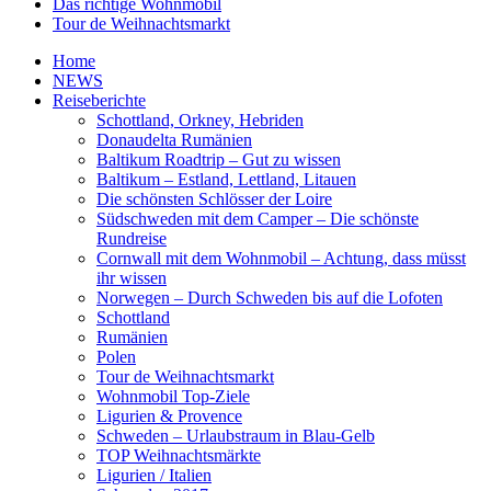
Das richtige Wohnmobil
Tour de Weihnachtsmarkt
Home
NEWS
Reiseberichte
Schottland, Orkney, Hebriden
Donaudelta Rumänien
Baltikum Roadtrip – Gut zu wissen
Baltikum – Estland, Lettland, Litauen
Die schönsten Schlösser der Loire
Südschweden mit dem Camper – Die schönste
Rundreise
Cornwall mit dem Wohnmobil – Achtung, dass müsst
ihr wissen
Norwegen – Durch Schweden bis auf die Lofoten
Schottland
Rumänien
Polen
Tour de Weihnachtsmarkt
Wohnmobil Top-Ziele
Ligurien & Provence
Schweden – Urlaubstraum in Blau-Gelb
TOP Weihnachtsmärkte
Ligurien / Italien