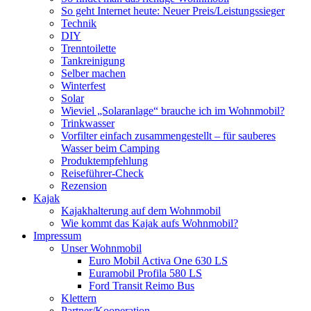
So geht Internet heute: Neuer Preis/Leistungssieger
Technik
DIY
Trenntoilette
Tankreinigung
Selber machen
Winterfest
Solar
Wieviel „Solaranlage“ brauche ich im Wohnmobil?
Trinkwasser
Vorfilter einfach zusammengestellt – für sauberes
Wasser beim Camping
Produktempfehlung
Reiseführer-Check
Rezension
Kajak
Kajakhalterung auf dem Wohnmobil
Wie kommt das Kajak aufs Wohnmobil?
Impressum
Unser Wohnmobil
Euro Mobil Activa One 630 LS
Euramobil Profila 580 LS
Ford Transit Reimo Bus
Klettern
Partner/Kooperation