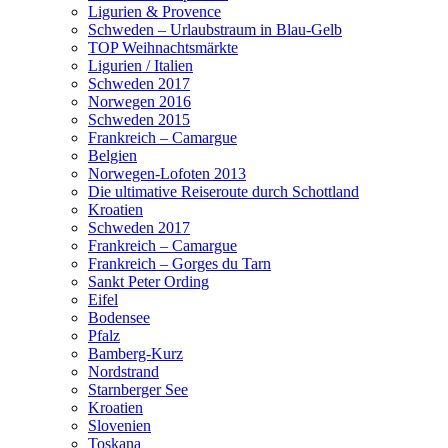
Ligurien & Provence
Schweden – Urlaubstraum in Blau-Gelb
TOP Weihnachtsmärkte
Ligurien / Italien
Schweden 2017
Norwegen 2016
Schweden 2015
Frankreich – Camargue
Belgien
Norwegen-Lofoten 2013
Die ultimative Reiseroute durch Schottland
Kroatien
Schweden 2017
Frankreich – Camargue
Frankreich – Gorges du Tarn
Sankt Peter Ording
Eifel
Bodensee
Pfalz
Bamberg-Kurz
Nordstrand
Starnberger See
Kroatien
Slovenien
Toskana