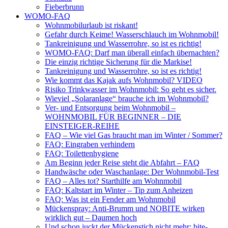
Fieberbrunn
WOMO-FAQ
Wohnmobilurlaub ist riskant!
Gefahr durch Keime! Wasserschlauch im Wohnmobil!
Tankreinigung und Wasserrohre, so ist es richtig!
WOMO-FAQ: Darf man überall einfach übernachten?
Die einzig richtige Sicherung für die Markise!
Tankreinigung und Wasserrohre, so ist es richtig!
Wie kommt das Kajak aufs Wohnmobil? VIDEO
Risiko Trinkwasser im Wohnmobil: So geht es sicher.
Wieviel „Solaranlage“ brauche ich im Wohnmobil?
Ver- und Entsorgung beim Wohnmobil –
WOHNMOBIL FÜR BEGINNER – DIE
EINSTEIGER-REIHE
FAQ – Wie viel Gas braucht man im Winter / Sommer?
FAQ: Eingraben verhindern
FAQ: Toilettenhygiene
Am Beginn jeder Reise steht die Abfahrt – FAQ
Handwäsche oder Waschanlage: Der Wohnmobil-Test
FAQ – Alles tot? Starthilfe am Wohnmobil
FAQ: Kaltstart im Winter – Tip zum Anheizen
FAQ: Was ist ein Fender am Wohnmobil
Mückenspray: Anti-Brumm und NOBITE wirken
wirklich gut – Daumen hoch
Und schon juckt der Mückenstich nicht mehr: bite-