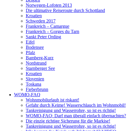
Norwegen-Lofoten 2013
Die ultimative Reiseroute durch Schottland
Kroatien
Schweden 2017
Frankreich – Camargue
Frankreich – Gorges du Tarn
Sankt Peter Ording
Eifel
Bodensee
Pfalz
Bamberg-Kurz
Nordstrand
Starnberger See
Kroatien
Slovenien
Toskana
Fieberbrunn
WOMO-FAQ
Wohnmobilurlaub ist riskant!
Gefahr durch Keime! Wasserschlauch im Wohnmobil!
Tankreinigung und Wasserrohre, so ist es richtig!
WOMO-FAQ: Darf man überall einfach übernachten?
Die einzig richtige Sicherung für die Markise!
Tankreinigung und Wasserrohre, so ist es richtig!