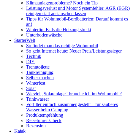
Klimaanlagenprobleme? Noch ein Tip
Leistungsverlust und Motor Systemfehler: AGR (EGR)
reinigen statt austauschen lassen
Tipps für Wohnmobil-Bordbatterien: Darauf kommt es
an!
Wintertip: Falls die Heizung streikt
Unterbodenwäsche
StarterWelt
So findet man das richtige Wohnmobil
So geht Internet heute: Neuer Preis/Leistungssieger
Technik
DIY
Trenntoilette
Tankreinigung
Selber machen
Winterfest
Solar
Wieviel „Solaranlage“ brauche ich im Wohnmobil?
Trinkwasser
Vorfilter einfach zusammengestellt – für sauberes
Wasser beim Camping
Produktempfehlung
Reiseführer-Check
Rezension
Kajak