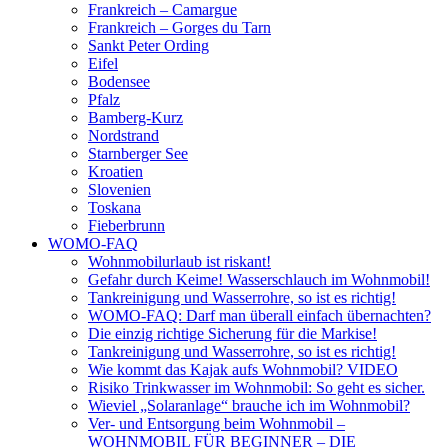
Frankreich – Camargue
Frankreich – Gorges du Tarn
Sankt Peter Ording
Eifel
Bodensee
Pfalz
Bamberg-Kurz
Nordstrand
Starnberger See
Kroatien
Slovenien
Toskana
Fieberbrunn
WOMO-FAQ
Wohnmobilurlaub ist riskant!
Gefahr durch Keime! Wasserschlauch im Wohnmobil!
Tankreinigung und Wasserrohre, so ist es richtig!
WOMO-FAQ: Darf man überall einfach übernachten?
Die einzig richtige Sicherung für die Markise!
Tankreinigung und Wasserrohre, so ist es richtig!
Wie kommt das Kajak aufs Wohnmobil? VIDEO
Risiko Trinkwasser im Wohnmobil: So geht es sicher.
Wieviel „Solaranlage“ brauche ich im Wohnmobil?
Ver- und Entsorgung beim Wohnmobil –
WOHNMOBIL FÜR BEGINNER – DIE