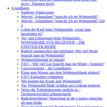
away : Daumen hoch!
Grundlagen
Sauberes Trinkwasser
Wieviel „Solaranlage“ brauche ich im Wohnmobil?
Wieviel „Solaranlage“ brauche ich im Wohnmobil? Teil
2
Lohnt der Kauf eines Wohnmobils, wenn man
berufstätig ist?
Ver- und Entsorgung beim Wohnmobil –
WOHNMOBIL FÜR BEGINNER – DIE
EINSTEIGER-REIHE
Batterie austauschen und aufrüsten: Wie viel Strom
braucht man im Wohnmobil?
Wohnmobilurlaub ist riskant!
FAQ – Wie viel Gas braucht man im Winter / Sommer?
Gasversorgung – die Grundlagen
Kann man Wasser aus dem Wohnmobiltank trinken?
FAQ: Eingraben verhindern
Wie kommt das Kajak aufs Wohnmobil?
Tip: Wohnmobil Maße sichtbar am Lenkrad notieren
Wenn die Toilettenkassette undicht ist –
Dichtungswechsel selbstgemacht
Batterieprobleme? Manchmal ist die Lösung einfacher,
als man denkt
Tipps für Wohnmobil-Bordbatterien: Darauf kommt es