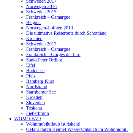
Schweden 2017
Norwegen 2016
Schweden 2015
Frankreich – Camargue
Belgien
Norwegen-Lofoten 2013
Die ultimative Reiseroute durch Schottland
Kroatien
Schweden 2017
Frankreich – Camargue
Frankreich – Gorges du Tarn
Sankt Peter Ording
Eifel
Bodensee
Pfalz
Bamberg-Kurz
Nordstrand
Starnberger See
Kroatien
Slovenien
Toskana
Fieberbrunn
WOMO-FAQ
Wohnmobilurlaub ist riskant!
Gefahr durch Keime! Wasserschlauch im Wohnmobil!