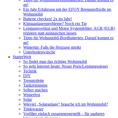
an!
Ein Jahr Erfahrung mit der EFOY Brennstoffzelle im
Wohnmobil
Batterie checken! 2x im Jahr!
Klimaanlagenprobleme? Noch ein Tip
Leistungsverlust und Motor Systemfehler: AGR (EGR)
reinigen statt austauschen lassen
Tipps für Wohnmobil-Bordbatterien: Darauf kommt es
an!
Wintertip: Falls die Heizung streikt
Unterbodenwäsche
StarterWelt
So findet man das richtige Wohnmobil
So geht Internet heute: Neuer Preis/Leistungssieger
Technik
DIY
Trenntoilette
Tankreinigung
Selber machen
Winterfest
Solar
Wieviel „Solaranlage“ brauche ich im Wohnmobil?
Trinkwasser
Vorfilter einfach zusammengestellt – für sauberes