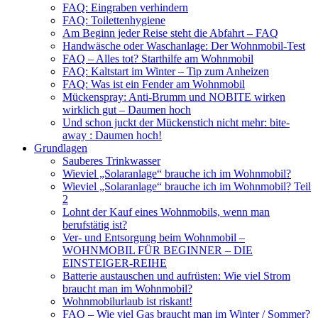
FAQ: Eingraben verhindern
FAQ: Toilettenhygiene
Am Beginn jeder Reise steht die Abfahrt – FAQ
Handwäsche oder Waschanlage: Der Wohnmobil-Test
FAQ – Alles tot? Starthilfe am Wohnmobil
FAQ: Kaltstart im Winter – Tip zum Anheizen
FAQ: Was ist ein Fender am Wohnmobil
Mückenspray: Anti-Brumm und NOBITE wirken
wirklich gut – Daumen hoch
Und schon juckt der Mückenstich nicht mehr: bite-
away : Daumen hoch!
Grundlagen
Sauberes Trinkwasser
Wieviel „Solaranlage“ brauche ich im Wohnmobil?
Wieviel „Solaranlage“ brauche ich im Wohnmobil? Teil
2
Lohnt der Kauf eines Wohnmobils, wenn man
berufstätig ist?
Ver- und Entsorgung beim Wohnmobil –
WOHNMOBIL FÜR BEGINNER – DIE
EINSTEIGER-REIHE
Batterie austauschen und aufrüsten: Wie viel Strom
braucht man im Wohnmobil?
Wohnmobilurlaub ist riskant!
FAQ – Wie viel Gas braucht man im Winter / Sommer?