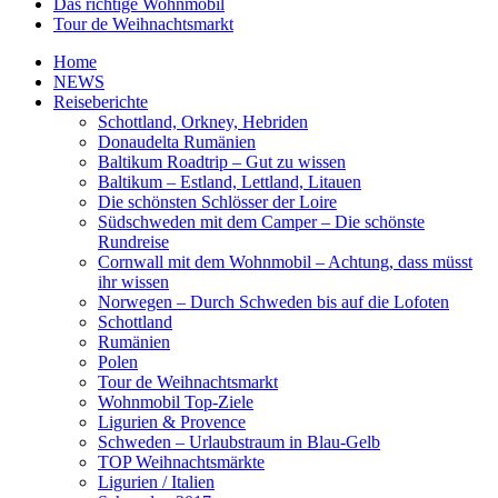
Das richtige Wohnmobil
Tour de Weihnachtsmarkt
Home
NEWS
Reiseberichte
Schottland, Orkney, Hebriden
Donaudelta Rumänien
Baltikum Roadtrip – Gut zu wissen
Baltikum – Estland, Lettland, Litauen
Die schönsten Schlösser der Loire
Südschweden mit dem Camper – Die schönste
Rundreise
Cornwall mit dem Wohnmobil – Achtung, dass müsst
ihr wissen
Norwegen – Durch Schweden bis auf die Lofoten
Schottland
Rumänien
Polen
Tour de Weihnachtsmarkt
Wohnmobil Top-Ziele
Ligurien & Provence
Schweden – Urlaubstraum in Blau-Gelb
TOP Weihnachtsmärkte
Ligurien / Italien