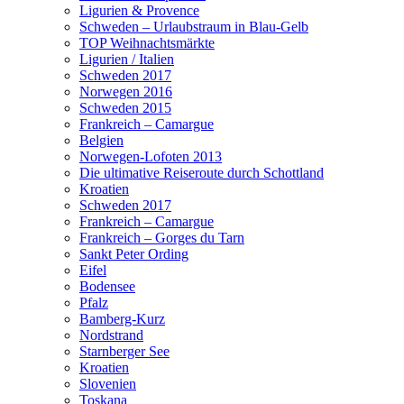
Ligurien & Provence
Schweden – Urlaubstraum in Blau-Gelb
TOP Weihnachtsmärkte
Ligurien / Italien
Schweden 2017
Norwegen 2016
Schweden 2015
Frankreich – Camargue
Belgien
Norwegen-Lofoten 2013
Die ultimative Reiseroute durch Schottland
Kroatien
Schweden 2017
Frankreich – Camargue
Frankreich – Gorges du Tarn
Sankt Peter Ording
Eifel
Bodensee
Pfalz
Bamberg-Kurz
Nordstrand
Starnberger See
Kroatien
Slovenien
Toskana