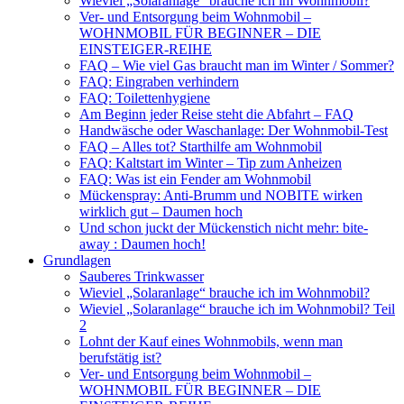
Wieviel „Solaranlage“ brauche ich im Wohnmobil?
Ver- und Entsorgung beim Wohnmobil –
WOHNMOBIL FÜR BEGINNER – DIE
EINSTEIGER-REIHE
FAQ – Wie viel Gas braucht man im Winter / Sommer?
FAQ: Eingraben verhindern
FAQ: Toilettenhygiene
Am Beginn jeder Reise steht die Abfahrt – FAQ
Handwäsche oder Waschanlage: Der Wohnmobil-Test
FAQ – Alles tot? Starthilfe am Wohnmobil
FAQ: Kaltstart im Winter – Tip zum Anheizen
FAQ: Was ist ein Fender am Wohnmobil
Mückenspray: Anti-Brumm und NOBITE wirken
wirklich gut – Daumen hoch
Und schon juckt der Mückenstich nicht mehr: bite-
away : Daumen hoch!
Grundlagen
Sauberes Trinkwasser
Wieviel „Solaranlage“ brauche ich im Wohnmobil?
Wieviel „Solaranlage“ brauche ich im Wohnmobil? Teil
2
Lohnt der Kauf eines Wohnmobils, wenn man
berufstätig ist?
Ver- und Entsorgung beim Wohnmobil –
WOHNMOBIL FÜR BEGINNER – DIE