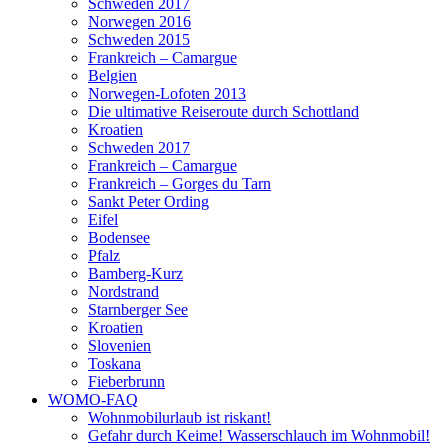
Schweden 2017
Norwegen 2016
Schweden 2015
Frankreich – Camargue
Belgien
Norwegen-Lofoten 2013
Die ultimative Reiseroute durch Schottland
Kroatien
Schweden 2017
Frankreich – Camargue
Frankreich – Gorges du Tarn
Sankt Peter Ording
Eifel
Bodensee
Pfalz
Bamberg-Kurz
Nordstrand
Starnberger See
Kroatien
Slovenien
Toskana
Fieberbrunn
WOMO-FAQ
Wohnmobilurlaub ist riskant!
Gefahr durch Keime! Wasserschlauch im Wohnmobil!