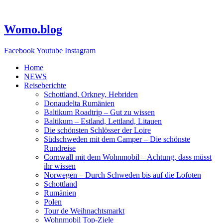
Zum
Inhalt
springen
Womo.blog
Facebook
Youtube
Instagram
Home
NEWS
Reiseberichte
Schottland, Orkney, Hebriden
Donaudelta Rumänien
Baltikum Roadtrip – Gut zu wissen
Baltikum – Estland, Lettland, Litauen
Die schönsten Schlösser der Loire
Südschweden mit dem Camper – Die schönste
Rundreise
Cornwall mit dem Wohnmobil – Achtung, dass müsst
ihr wissen
Norwegen – Durch Schweden bis auf die Lofoten
Schottland
Rumänien
Polen
Tour de Weihnachtsmarkt
Wohnmobil Top-Ziele