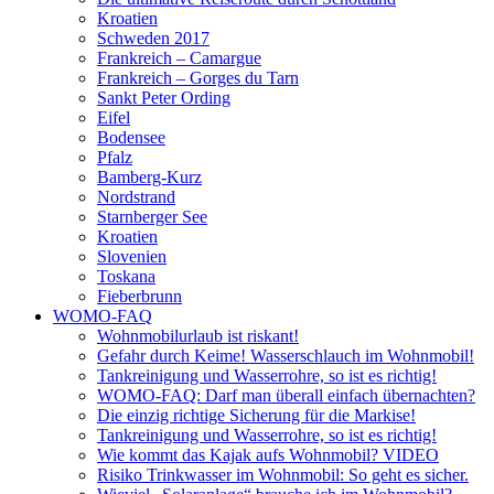
Kroatien
Schweden 2017
Frankreich – Camargue
Frankreich – Gorges du Tarn
Sankt Peter Ording
Eifel
Bodensee
Pfalz
Bamberg-Kurz
Nordstrand
Starnberger See
Kroatien
Slovenien
Toskana
Fieberbrunn
WOMO-FAQ
Wohnmobilurlaub ist riskant!
Gefahr durch Keime! Wasserschlauch im Wohnmobil!
Tankreinigung und Wasserrohre, so ist es richtig!
WOMO-FAQ: Darf man überall einfach übernachten?
Die einzig richtige Sicherung für die Markise!
Tankreinigung und Wasserrohre, so ist es richtig!
Wie kommt das Kajak aufs Wohnmobil? VIDEO
Risiko Trinkwasser im Wohnmobil: So geht es sicher.