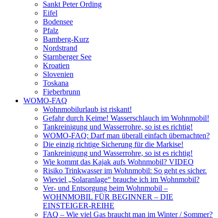
Sankt Peter Ording
Eifel
Bodensee
Pfalz
Bamberg-Kurz
Nordstrand
Starnberger See
Kroatien
Slovenien
Toskana
Fieberbrunn
WOMO-FAQ
Wohnmobilurlaub ist riskant!
Gefahr durch Keime! Wasserschlauch im Wohnmobil!
Tankreinigung und Wasserrohre, so ist es richtig!
WOMO-FAQ: Darf man überall einfach übernachten?
Die einzig richtige Sicherung für die Markise!
Tankreinigung und Wasserrohre, so ist es richtig!
Wie kommt das Kajak aufs Wohnmobil? VIDEO
Risiko Trinkwasser im Wohnmobil: So geht es sicher.
Wieviel „Solaranlage“ brauche ich im Wohnmobil?
Ver- und Entsorgung beim Wohnmobil –
WOHNMOBIL FÜR BEGINNER – DIE
EINSTEIGER-REIHE
FAQ – Wie viel Gas braucht man im Winter / Sommer?