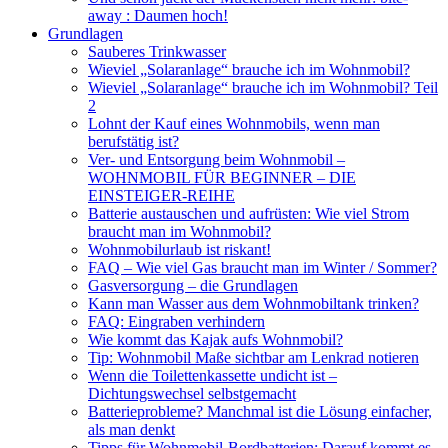
away : Daumen hoch!
Grundlagen
Sauberes Trinkwasser
Wieviel „Solaranlage“ brauche ich im Wohnmobil?
Wieviel „Solaranlage“ brauche ich im Wohnmobil? Teil
2
Lohnt der Kauf eines Wohnmobils, wenn man
berufstätig ist?
Ver- und Entsorgung beim Wohnmobil –
WOHNMOBIL FÜR BEGINNER – DIE
EINSTEIGER-REIHE
Batterie austauschen und aufrüsten: Wie viel Strom
braucht man im Wohnmobil?
Wohnmobilurlaub ist riskant!
FAQ – Wie viel Gas braucht man im Winter / Sommer?
Gasversorgung – die Grundlagen
Kann man Wasser aus dem Wohnmobiltank trinken?
FAQ: Eingraben verhindern
Wie kommt das Kajak aufs Wohnmobil?
Tip: Wohnmobil Maße sichtbar am Lenkrad notieren
Wenn die Toilettenkassette undicht ist –
Dichtungswechsel selbstgemacht
Batterieprobleme? Manchmal ist die Lösung einfacher,
als man denkt
Tipps für Wohnmobil-Bordbatterien: Darauf kommt es