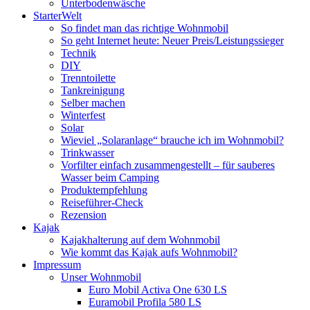
Unterbodenwäsche
StarterWelt
So findet man das richtige Wohnmobil
So geht Internet heute: Neuer Preis/Leistungssieger
Technik
DIY
Trenntoilette
Tankreinigung
Selber machen
Winterfest
Solar
Wieviel „Solaranlage“ brauche ich im Wohnmobil?
Trinkwasser
Vorfilter einfach zusammengestellt – für sauberes
Wasser beim Camping
Produktempfehlung
Reiseführer-Check
Rezension
Kajak
Kajakhalterung auf dem Wohnmobil
Wie kommt das Kajak aufs Wohnmobil?
Impressum
Unser Wohnmobil
Euro Mobil Activa One 630 LS
Euramobil Profila 580 LS