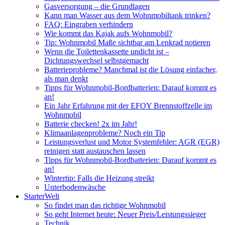
Gasversorgung – die Grundlagen
Kann man Wasser aus dem Wohnmobiltank trinken?
FAQ: Eingraben verhindern
Wie kommt das Kajak aufs Wohnmobil?
Tip: Wohnmobil Maße sichtbar am Lenkrad notieren
Wenn die Toilettenkassette undicht ist –
Dichtungswechsel selbstgemacht
Batterieprobleme? Manchmal ist die Lösung einfacher,
als man denkt
Tipps für Wohnmobil-Bordbatterien: Darauf kommt es
an!
Ein Jahr Erfahrung mit der EFOY Brennstoffzelle im
Wohnmobil
Batterie checken! 2x im Jahr!
Klimaanlagenprobleme? Noch ein Tip
Leistungsverlust und Motor Systemfehler: AGR (EGR)
reinigen statt austauschen lassen
Tipps für Wohnmobil-Bordbatterien: Darauf kommt es
an!
Wintertip: Falls die Heizung streikt
Unterbodenwäsche
StarterWelt
So findet man das richtige Wohnmobil
So geht Internet heute: Neuer Preis/Leistungssieger
Technik