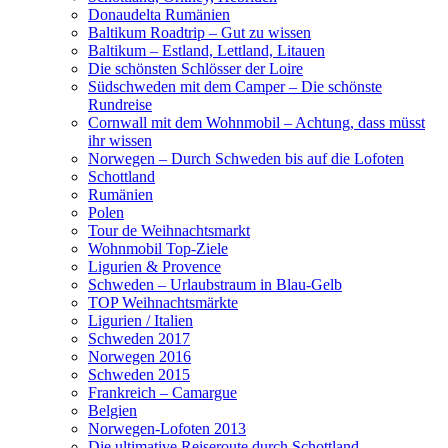
Donaudelta Rumänien
Baltikum Roadtrip – Gut zu wissen
Baltikum – Estland, Lettland, Litauen
Die schönsten Schlösser der Loire
Südschweden mit dem Camper – Die schönste
Rundreise
Cornwall mit dem Wohnmobil – Achtung, dass müsst
ihr wissen
Norwegen – Durch Schweden bis auf die Lofoten
Schottland
Rumänien
Polen
Tour de Weihnachtsmarkt
Wohnmobil Top-Ziele
Ligurien & Provence
Schweden – Urlaubstraum in Blau-Gelb
TOP Weihnachtsmärkte
Ligurien / Italien
Schweden 2017
Norwegen 2016
Schweden 2015
Frankreich – Camargue
Belgien
Norwegen-Lofoten 2013
Die ultimative Reiseroute durch Schottland