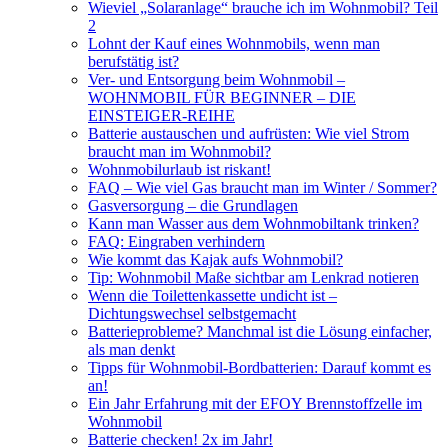
Wieviel „Solaranlage“ brauche ich im Wohnmobil? Teil
2
Lohnt der Kauf eines Wohnmobils, wenn man
berufstätig ist?
Ver- und Entsorgung beim Wohnmobil –
WOHNMOBIL FÜR BEGINNER – DIE
EINSTEIGER-REIHE
Batterie austauschen und aufrüsten: Wie viel Strom
braucht man im Wohnmobil?
Wohnmobilurlaub ist riskant!
FAQ – Wie viel Gas braucht man im Winter / Sommer?
Gasversorgung – die Grundlagen
Kann man Wasser aus dem Wohnmobiltank trinken?
FAQ: Eingraben verhindern
Wie kommt das Kajak aufs Wohnmobil?
Tip: Wohnmobil Maße sichtbar am Lenkrad notieren
Wenn die Toilettenkassette undicht ist –
Dichtungswechsel selbstgemacht
Batterieprobleme? Manchmal ist die Lösung einfacher,
als man denkt
Tipps für Wohnmobil-Bordbatterien: Darauf kommt es
an!
Ein Jahr Erfahrung mit der EFOY Brennstoffzelle im
Wohnmobil
Batterie checken! 2x im Jahr!