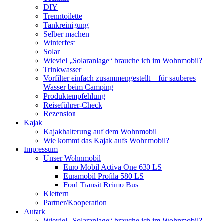
DIY
Trenntoilette
Tankreinigung
Selber machen
Winterfest
Solar
Wieviel „Solaranlage“ brauche ich im Wohnmobil?
Trinkwasser
Vorfilter einfach zusammengestellt – für sauberes
Wasser beim Camping
Produktempfehlung
Reiseführer-Check
Rezension
Kajak
Kajakhalterung auf dem Wohnmobil
Wie kommt das Kajak aufs Wohnmobil?
Impressum
Unser Wohnmobil
Euro Mobil Activa One 630 LS
Euramobil Profila 580 LS
Ford Transit Reimo Bus
Klettern
Partner/Kooperation
Autark
Wieviel „Solaranlage“ brauche ich im Wohnmobil?