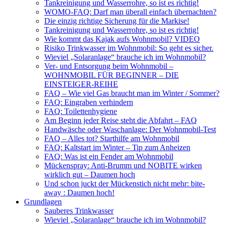
Tankreinigung und Wasserrohre, so ist es richtig!
WOMO-FAQ: Darf man überall einfach übernachten?
Die einzig richtige Sicherung für die Markise!
Tankreinigung und Wasserrohre, so ist es richtig!
Wie kommt das Kajak aufs Wohnmobil? VIDEO
Risiko Trinkwasser im Wohnmobil: So geht es sicher.
Wieviel „Solaranlage“ brauche ich im Wohnmobil?
Ver- und Entsorgung beim Wohnmobil –
WOHNMOBIL FÜR BEGINNER – DIE
EINSTEIGER-REIHE
FAQ – Wie viel Gas braucht man im Winter / Sommer?
FAQ: Eingraben verhindern
FAQ: Toilettenhygiene
Am Beginn jeder Reise steht die Abfahrt – FAQ
Handwäsche oder Waschanlage: Der Wohnmobil-Test
FAQ – Alles tot? Starthilfe am Wohnmobil
FAQ: Kaltstart im Winter – Tip zum Anheizen
FAQ: Was ist ein Fender am Wohnmobil
Mückenspray: Anti-Brumm und NOBITE wirken
wirklich gut – Daumen hoch
Und schon juckt der Mückenstich nicht mehr: bite-
away : Daumen hoch!
Grundlagen
Sauberes Trinkwasser
Wieviel „Solaranlage“ brauche ich im Wohnmobil?