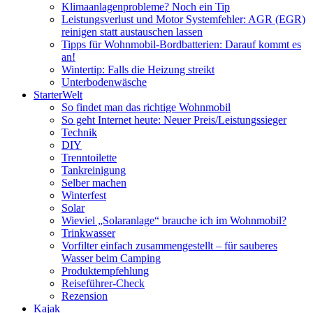
Klimaanlagenprobleme? Noch ein Tip
Leistungsverlust und Motor Systemfehler: AGR (EGR)
reinigen statt austauschen lassen
Tipps für Wohnmobil-Bordbatterien: Darauf kommt es
an!
Wintertip: Falls die Heizung streikt
Unterbodenwäsche
StarterWelt
So findet man das richtige Wohnmobil
So geht Internet heute: Neuer Preis/Leistungssieger
Technik
DIY
Trenntoilette
Tankreinigung
Selber machen
Winterfest
Solar
Wieviel „Solaranlage“ brauche ich im Wohnmobil?
Trinkwasser
Vorfilter einfach zusammengestellt – für sauberes
Wasser beim Camping
Produktempfehlung
Reiseführer-Check
Rezension
Kajak