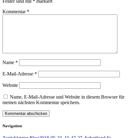
Felder sind mit
*
markiert
Kommentar
*
Name
*
E-Mail-Adresse
*
Website
Name, E-Mail-Adresse und Website in diesem Browser für
meinen nächsten Kommentar speichern.
Navigation
Zurück
letzter Blog
2018-05-23_15-47-27_Schottland St