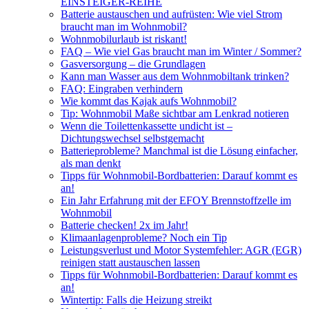
EINSTEIGER-REIHE
Batterie austauschen und aufrüsten: Wie viel Strom
braucht man im Wohnmobil?
Wohnmobilurlaub ist riskant!
FAQ – Wie viel Gas braucht man im Winter / Sommer?
Gasversorgung – die Grundlagen
Kann man Wasser aus dem Wohnmobiltank trinken?
FAQ: Eingraben verhindern
Wie kommt das Kajak aufs Wohnmobil?
Tip: Wohnmobil Maße sichtbar am Lenkrad notieren
Wenn die Toilettenkassette undicht ist –
Dichtungswechsel selbstgemacht
Batterieprobleme? Manchmal ist die Lösung einfacher,
als man denkt
Tipps für Wohnmobil-Bordbatterien: Darauf kommt es
an!
Ein Jahr Erfahrung mit der EFOY Brennstoffzelle im
Wohnmobil
Batterie checken! 2x im Jahr!
Klimaanlagenprobleme? Noch ein Tip
Leistungsverlust und Motor Systemfehler: AGR (EGR)
reinigen statt austauschen lassen
Tipps für Wohnmobil-Bordbatterien: Darauf kommt es
an!
Wintertip: Falls die Heizung streikt