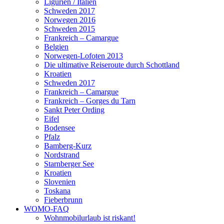
Ligurien / Italien
Schweden 2017
Norwegen 2016
Schweden 2015
Frankreich – Camargue
Belgien
Norwegen-Lofoten 2013
Die ultimative Reiseroute durch Schottland
Kroatien
Schweden 2017
Frankreich – Camargue
Frankreich – Gorges du Tarn
Sankt Peter Ording
Eifel
Bodensee
Pfalz
Bamberg-Kurz
Nordstrand
Starnberger See
Kroatien
Slovenien
Toskana
Fieberbrunn
WOMO-FAQ
Wohnmobilurlaub ist riskant!