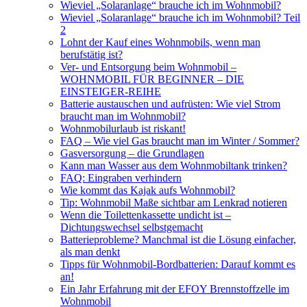
Wieviel „Solaranlage“ brauche ich im Wohnmobil?
Wieviel „Solaranlage“ brauche ich im Wohnmobil? Teil
2
Lohnt der Kauf eines Wohnmobils, wenn man
berufstätig ist?
Ver- und Entsorgung beim Wohnmobil –
WOHNMOBIL FÜR BEGINNER – DIE
EINSTEIGER-REIHE
Batterie austauschen und aufrüsten: Wie viel Strom
braucht man im Wohnmobil?
Wohnmobilurlaub ist riskant!
FAQ – Wie viel Gas braucht man im Winter / Sommer?
Gasversorgung – die Grundlagen
Kann man Wasser aus dem Wohnmobiltank trinken?
FAQ: Eingraben verhindern
Wie kommt das Kajak aufs Wohnmobil?
Tip: Wohnmobil Maße sichtbar am Lenkrad notieren
Wenn die Toilettenkassette undicht ist –
Dichtungswechsel selbstgemacht
Batterieprobleme? Manchmal ist die Lösung einfacher,
als man denkt
Tipps für Wohnmobil-Bordbatterien: Darauf kommt es
an!
Ein Jahr Erfahrung mit der EFOY Brennstoffzelle im
Wohnmobil