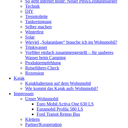
So geht Internet heute: Neuer Preis/Leistungssieger
Technik
DIY
Trenntoilette
Tankreinigung
Selber machen
Winterfest
Solar
Wieviel „Solaranlage“ brauche ich im Wohnmobil?
Trinkwasser
Vorfilter einfach zusammengestellt – für sauberes
Wasser beim Camping
Produktempfehlung
Reiseführer-Check
Rezension
Kajak
Kajakhalterung auf dem Wohnmobil
Wie kommt das Kajak aufs Wohnmobil?
Impressum
Unser Wohnmobil
Euro Mobil Activa One 630 LS
Euramobil Profila 580 LS
Ford Transit Reimo Bus
Klettern
Partner/Kooperation