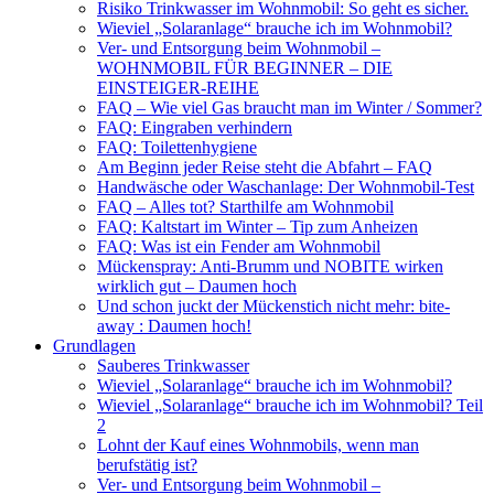
Risiko Trinkwasser im Wohnmobil: So geht es sicher.
Wieviel „Solaranlage“ brauche ich im Wohnmobil?
Ver- und Entsorgung beim Wohnmobil –
WOHNMOBIL FÜR BEGINNER – DIE
EINSTEIGER-REIHE
FAQ – Wie viel Gas braucht man im Winter / Sommer?
FAQ: Eingraben verhindern
FAQ: Toilettenhygiene
Am Beginn jeder Reise steht die Abfahrt – FAQ
Handwäsche oder Waschanlage: Der Wohnmobil-Test
FAQ – Alles tot? Starthilfe am Wohnmobil
FAQ: Kaltstart im Winter – Tip zum Anheizen
FAQ: Was ist ein Fender am Wohnmobil
Mückenspray: Anti-Brumm und NOBITE wirken
wirklich gut – Daumen hoch
Und schon juckt der Mückenstich nicht mehr: bite-
away : Daumen hoch!
Grundlagen
Sauberes Trinkwasser
Wieviel „Solaranlage“ brauche ich im Wohnmobil?
Wieviel „Solaranlage“ brauche ich im Wohnmobil? Teil
2
Lohnt der Kauf eines Wohnmobils, wenn man
berufstätig ist?
Ver- und Entsorgung beim Wohnmobil –