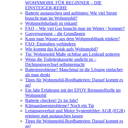
WOHNMOBIL FÜR BEGINNER – DIE
EINSTEIGER-REIHE
Batterie austauschen und aufrüsten: Wie viel Strom
braucht man im Wohnmobil?
Wohnmobilurlaub ist riskant!
FAQ – Wie viel Gas braucht man im Winter / Sommer?
Gasversorgung – die Grundlagen
Kann man Wasser aus dem Wohnmobiltank trinken?
FAQ: Eingraben verhindern
Wie kommt das Kajak aufs Wohnmobil?
Tip: Wohnmobil Maße sichtbar am Lenkrad notieren
Wenn die Toilettenkassette undicht ist –
Dichtungswechsel selbstgemacht
Batterieprobleme? Manchmal ist die Lösung einfacher,
als man denkt
Tipps für Wohnmobil-Bordbatterien: Darauf kommt es
an!
Ein Jahr Erfahrung mit der EFOY Brennstoffzelle im
Wohnmobil
Batterie checken! 2x im Jahr!
Klimaanlagenprobleme? Noch ein Tip
Leistungsverlust und Motor Systemfehler: AGR (EGR)
reinigen statt austauschen lassen
Tipps für Wohnmobil-Bordbatterien: Darauf kommt es
an!