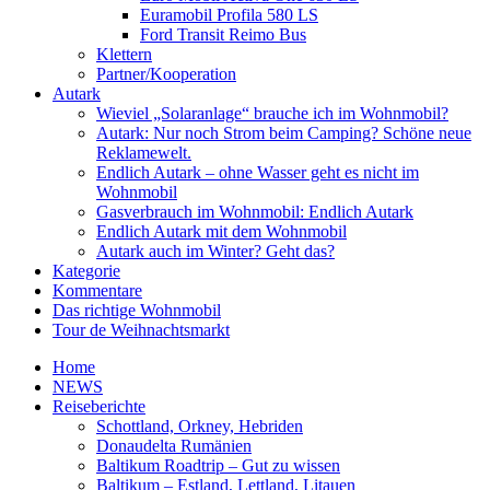
Euramobil Profila 580 LS
Ford Transit Reimo Bus
Klettern
Partner/Kooperation
Autark
Wieviel „Solaranlage“ brauche ich im Wohnmobil?
Autark: Nur noch Strom beim Camping? Schöne neue
Reklamewelt.
Endlich Autark – ohne Wasser geht es nicht im
Wohnmobil
Gasverbrauch im Wohnmobil: Endlich Autark
Endlich Autark mit dem Wohnmobil
Autark auch im Winter? Geht das?
Kategorie
Kommentare
Das richtige Wohnmobil
Tour de Weihnachtsmarkt
Home
NEWS
Reiseberichte
Schottland, Orkney, Hebriden
Donaudelta Rumänien
Baltikum Roadtrip – Gut zu wissen
Baltikum – Estland, Lettland, Litauen