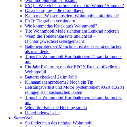
Wohnmobilurlaub ist riskant!
FAQ – Wie viel Gas braucht man im Winter / Sommer?
Gasversorgung – die Grundlagen
Kann man Wasser aus dem Wohnmobiltank trinken?
FAQ: Eingraben verhindern
Wie kommt das Kajak aufs Wohnmobil?
Tip: Wohnmobil Maße sichtbar am Lenkrad notieren
Wenn die Toilettenkassette undicht ist –
Dichtungswechsel selbstgemacht
Batterieprobleme? Manchmal ist die Lösung einfacher,
als man denkt
Tipps für Wohnmobil-Bordbatterien: Darauf kommt es
an!
Ein Jahr Erfahrung mit der EFOY Brennstoffzelle im
Wohnmobil
Batterie checken! 2x im Jahr!
Klimaanlagenprobleme? Noch ein Tip
Leistungsverlust und Motor Systemfehler: AGR (EGR)
reinigen statt austauschen lassen
Tipps für Wohnmobil-Bordbatterien: Darauf kommt es
an!
Wintertip: Falls die Heizung streikt
Unterbodenwäsche
StarterWelt
So findet man das richtige Wohnmobil