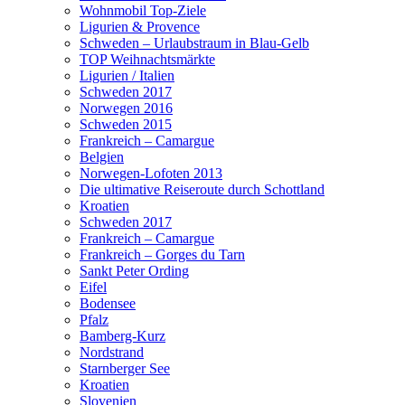
Wohnmobil Top-Ziele
Ligurien & Provence
Schweden – Urlaubstraum in Blau-Gelb
TOP Weihnachtsmärkte
Ligurien / Italien
Schweden 2017
Norwegen 2016
Schweden 2015
Frankreich – Camargue
Belgien
Norwegen-Lofoten 2013
Die ultimative Reiseroute durch Schottland
Kroatien
Schweden 2017
Frankreich – Camargue
Frankreich – Gorges du Tarn
Sankt Peter Ording
Eifel
Bodensee
Pfalz
Bamberg-Kurz
Nordstrand
Starnberger See
Kroatien
Slovenien