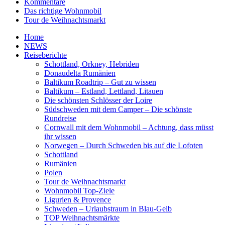
Kommentare
Das richtige Wohnmobil
Tour de Weihnachtsmarkt
Home
NEWS
Reiseberichte
Schottland, Orkney, Hebriden
Donaudelta Rumänien
Baltikum Roadtrip – Gut zu wissen
Baltikum – Estland, Lettland, Litauen
Die schönsten Schlösser der Loire
Südschweden mit dem Camper – Die schönste
Rundreise
Cornwall mit dem Wohnmobil – Achtung, dass müsst
ihr wissen
Norwegen – Durch Schweden bis auf die Lofoten
Schottland
Rumänien
Polen
Tour de Weihnachtsmarkt
Wohnmobil Top-Ziele
Ligurien & Provence
Schweden – Urlaubstraum in Blau-Gelb
TOP Weihnachtsmärkte