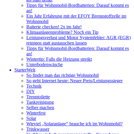
Tipps für Wohnmobil-Bordbatterien: Darauf kommt es
an!
Ein Jahr Erfahrung mit der EFOY Brennstoffzelle im
Wohnmobil
Batterie checken! 2x im Jahr!
Klimaanlagenprobleme? Noch ein Tip
Leistungsverlust und Motor Systemfehler: AGR (EGR)
reinigen statt austauschen lassen
Tipps für Wohnmobil-Bordbatterien: Darauf kommt es
an!
Wintertip: Falls die Heizung streikt
Unterbodenwäsche
StarterWelt
So findet man das richtige Wohnmobil
So geht Internet heute: Neuer Preis/Leistungssieger
Technik
DIY
Trenntoilette
Tankreinigung
Selber machen
Winterfest
Solar
Wieviel „Solaranlage“ brauche ich im Wohnmobil?
Trinkwasser