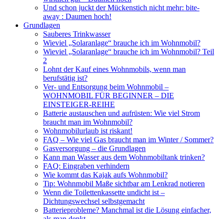
Und schon juckt der Mückenstich nicht mehr: bite-
away : Daumen hoch!
Grundlagen
Sauberes Trinkwasser
Wieviel „Solaranlage“ brauche ich im Wohnmobil?
Wieviel „Solaranlage“ brauche ich im Wohnmobil? Teil
2
Lohnt der Kauf eines Wohnmobils, wenn man
berufstätig ist?
Ver- und Entsorgung beim Wohnmobil –
WOHNMOBIL FÜR BEGINNER – DIE
EINSTEIGER-REIHE
Batterie austauschen und aufrüsten: Wie viel Strom
braucht man im Wohnmobil?
Wohnmobilurlaub ist riskant!
FAQ – Wie viel Gas braucht man im Winter / Sommer?
Gasversorgung – die Grundlagen
Kann man Wasser aus dem Wohnmobiltank trinken?
FAQ: Eingraben verhindern
Wie kommt das Kajak aufs Wohnmobil?
Tip: Wohnmobil Maße sichtbar am Lenkrad notieren
Wenn die Toilettenkassette undicht ist –
Dichtungswechsel selbstgemacht
Batterieprobleme? Manchmal ist die Lösung einfacher,
als man denkt