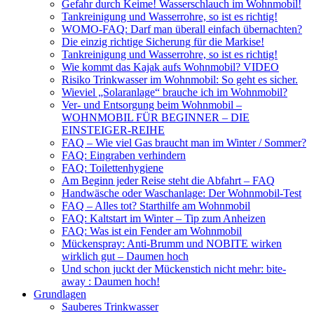
Gefahr durch Keime! Wasserschlauch im Wohnmobil!
Tankreinigung und Wasserrohre, so ist es richtig!
WOMO-FAQ: Darf man überall einfach übernachten?
Die einzig richtige Sicherung für die Markise!
Tankreinigung und Wasserrohre, so ist es richtig!
Wie kommt das Kajak aufs Wohnmobil? VIDEO
Risiko Trinkwasser im Wohnmobil: So geht es sicher.
Wieviel „Solaranlage“ brauche ich im Wohnmobil?
Ver- und Entsorgung beim Wohnmobil –
WOHNMOBIL FÜR BEGINNER – DIE
EINSTEIGER-REIHE
FAQ – Wie viel Gas braucht man im Winter / Sommer?
FAQ: Eingraben verhindern
FAQ: Toilettenhygiene
Am Beginn jeder Reise steht die Abfahrt – FAQ
Handwäsche oder Waschanlage: Der Wohnmobil-Test
FAQ – Alles tot? Starthilfe am Wohnmobil
FAQ: Kaltstart im Winter – Tip zum Anheizen
FAQ: Was ist ein Fender am Wohnmobil
Mückenspray: Anti-Brumm und NOBITE wirken
wirklich gut – Daumen hoch
Und schon juckt der Mückenstich nicht mehr: bite-
away : Daumen hoch!
Grundlagen
Sauberes Trinkwasser