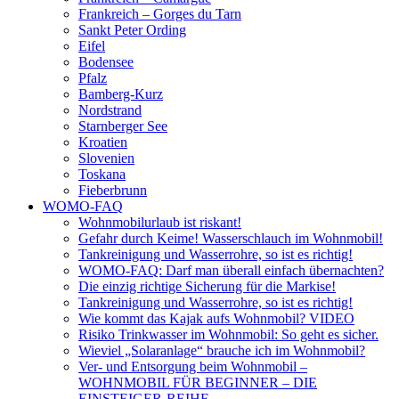
Frankreich – Gorges du Tarn
Sankt Peter Ording
Eifel
Bodensee
Pfalz
Bamberg-Kurz
Nordstrand
Starnberger See
Kroatien
Slovenien
Toskana
Fieberbrunn
WOMO-FAQ
Wohnmobilurlaub ist riskant!
Gefahr durch Keime! Wasserschlauch im Wohnmobil!
Tankreinigung und Wasserrohre, so ist es richtig!
WOMO-FAQ: Darf man überall einfach übernachten?
Die einzig richtige Sicherung für die Markise!
Tankreinigung und Wasserrohre, so ist es richtig!
Wie kommt das Kajak aufs Wohnmobil? VIDEO
Risiko Trinkwasser im Wohnmobil: So geht es sicher.
Wieviel „Solaranlage“ brauche ich im Wohnmobil?
Ver- und Entsorgung beim Wohnmobil –
WOHNMOBIL FÜR BEGINNER – DIE
EINSTEIGER-REIHE