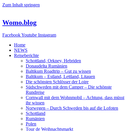
Zum Inhalt springen
Womo.blog
Facebook
Youtube
Instagram
Home
NEWS
Reiseberichte
Schottland, Orkney, Hebriden
Donaudelta Rumänien
Baltikum Roadtrip – Gut zu wissen
Baltikum – Estland, Lettland, Litauen
Die schönsten Schlösser der Loire
Südschweden mit dem Camper – Die schönste
Rundreise
Cornwall mit dem Wohnmobil – Achtung, dass müsst
ihr wissen
Norwegen – Durch Schweden bis auf die Lofoten
Schottland
Rumänien
Polen
Tour de Weihnachtsmarkt