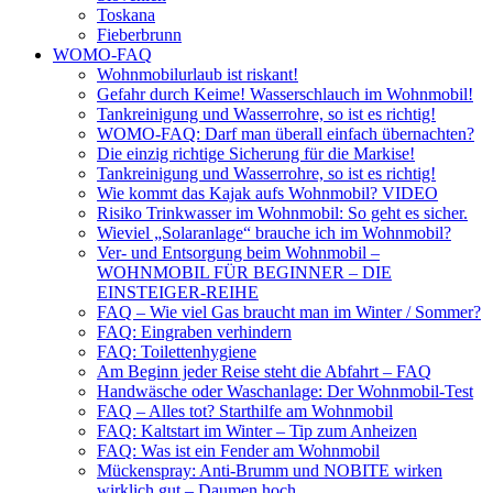
Toskana
Fieberbrunn
WOMO-FAQ
Wohnmobilurlaub ist riskant!
Gefahr durch Keime! Wasserschlauch im Wohnmobil!
Tankreinigung und Wasserrohre, so ist es richtig!
WOMO-FAQ: Darf man überall einfach übernachten?
Die einzig richtige Sicherung für die Markise!
Tankreinigung und Wasserrohre, so ist es richtig!
Wie kommt das Kajak aufs Wohnmobil? VIDEO
Risiko Trinkwasser im Wohnmobil: So geht es sicher.
Wieviel „Solaranlage“ brauche ich im Wohnmobil?
Ver- und Entsorgung beim Wohnmobil –
WOHNMOBIL FÜR BEGINNER – DIE
EINSTEIGER-REIHE
FAQ – Wie viel Gas braucht man im Winter / Sommer?
FAQ: Eingraben verhindern
FAQ: Toilettenhygiene
Am Beginn jeder Reise steht die Abfahrt – FAQ
Handwäsche oder Waschanlage: Der Wohnmobil-Test
FAQ – Alles tot? Starthilfe am Wohnmobil
FAQ: Kaltstart im Winter – Tip zum Anheizen
FAQ: Was ist ein Fender am Wohnmobil
Mückenspray: Anti-Brumm und NOBITE wirken
wirklich gut – Daumen hoch