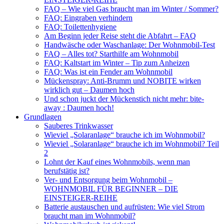
FAQ – Wie viel Gas braucht man im Winter / Sommer?
FAQ: Eingraben verhindern
FAQ: Toilettenhygiene
Am Beginn jeder Reise steht die Abfahrt – FAQ
Handwäsche oder Waschanlage: Der Wohnmobil-Test
FAQ – Alles tot? Starthilfe am Wohnmobil
FAQ: Kaltstart im Winter – Tip zum Anheizen
FAQ: Was ist ein Fender am Wohnmobil
Mückenspray: Anti-Brumm und NOBITE wirken
wirklich gut – Daumen hoch
Und schon juckt der Mückenstich nicht mehr: bite-
away : Daumen hoch!
Grundlagen
Sauberes Trinkwasser
Wieviel „Solaranlage“ brauche ich im Wohnmobil?
Wieviel „Solaranlage“ brauche ich im Wohnmobil? Teil
2
Lohnt der Kauf eines Wohnmobils, wenn man
berufstätig ist?
Ver- und Entsorgung beim Wohnmobil –
WOHNMOBIL FÜR BEGINNER – DIE
EINSTEIGER-REIHE
Batterie austauschen und aufrüsten: Wie viel Strom
braucht man im Wohnmobil?