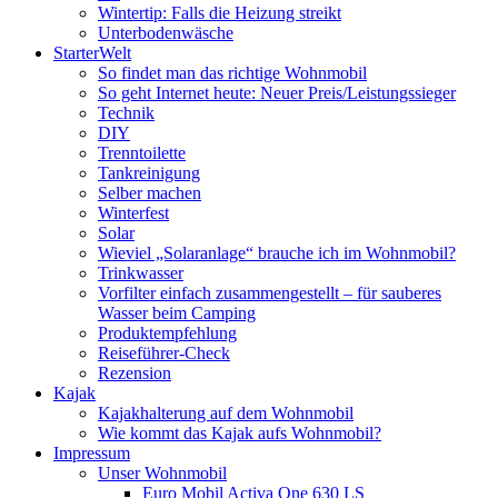
Wintertip: Falls die Heizung streikt
Unterbodenwäsche
StarterWelt
So findet man das richtige Wohnmobil
So geht Internet heute: Neuer Preis/Leistungssieger
Technik
DIY
Trenntoilette
Tankreinigung
Selber machen
Winterfest
Solar
Wieviel „Solaranlage“ brauche ich im Wohnmobil?
Trinkwasser
Vorfilter einfach zusammengestellt – für sauberes
Wasser beim Camping
Produktempfehlung
Reiseführer-Check
Rezension
Kajak
Kajakhalterung auf dem Wohnmobil
Wie kommt das Kajak aufs Wohnmobil?
Impressum
Unser Wohnmobil
Euro Mobil Activa One 630 LS