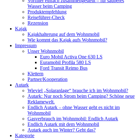
Vorfilter einfach zusammengestellt – für sauberes
Wasser beim Camping
Produktempfehlung
Reiseführer-Check
Rezension
Kajak
Kajakhalterung auf dem Wohnmobil
Wie kommt das Kajak aufs Wohnmobil?
Impressum
Unser Wohnmobil
Euro Mobil Activa One 630 LS
Euramobil Profila 580 LS
Ford Transit Reimo Bus
Klettern
Partner/Kooperation
Autark
Wieviel „Solaranlage“ brauche ich im Wohnmobil?
Autark: Nur noch Strom beim Camping? Schöne neue
Reklamewelt.
Endlich Autark – ohne Wasser geht es nicht im
Wohnmobil
Gasverbrauch im Wohnmobil: Endlich Autark
Endlich Autark mit dem Wohnmobil
Autark auch im Winter? Geht das?
Kategorie