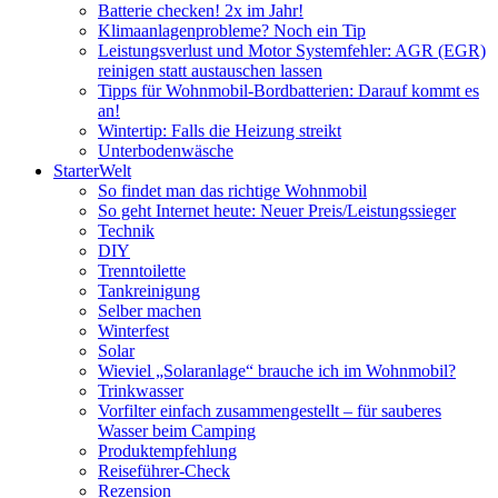
Batterie checken! 2x im Jahr!
Klimaanlagenprobleme? Noch ein Tip
Leistungsverlust und Motor Systemfehler: AGR (EGR)
reinigen statt austauschen lassen
Tipps für Wohnmobil-Bordbatterien: Darauf kommt es
an!
Wintertip: Falls die Heizung streikt
Unterbodenwäsche
StarterWelt
So findet man das richtige Wohnmobil
So geht Internet heute: Neuer Preis/Leistungssieger
Technik
DIY
Trenntoilette
Tankreinigung
Selber machen
Winterfest
Solar
Wieviel „Solaranlage“ brauche ich im Wohnmobil?
Trinkwasser
Vorfilter einfach zusammengestellt – für sauberes
Wasser beim Camping
Produktempfehlung
Reiseführer-Check
Rezension