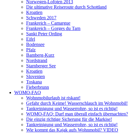
Norwegen-Lofoten 2013
Die ultimative Reiseroute durch Schottland
Kroatien
Schweden 2017
Frankreich – Camargue
Frankreich – Gorges du Tarn
Sankt Peter Ording
Eifel
Bodensee
Pfalz
Bamberg-Kurz
Nordstrand
Starnberger See
Kroatien
Slovenien
Toskana
Fieberbrunn
WOMO-FAQ
Wohnmobilurlaub ist riskant!
Gefahr durch Keime! Wasserschlauch im Wohnmobil!
Tankreinigung und Wasserrohre, so ist es richtig!
WOMO-FAQ: Darf man überall einfach übernachten?
Die einzig richtige Sicherung für die Markise!
Tankreinigung und Wasserrohre, so ist es richtig!
Wie kommt das Kajak aufs Wohnmobil? VIDEO