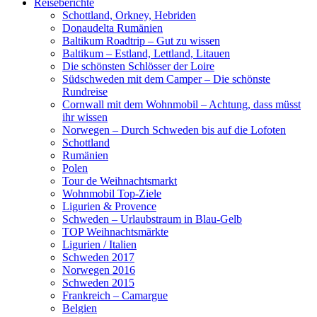
Reiseberichte
Schottland, Orkney, Hebriden
Donaudelta Rumänien
Baltikum Roadtrip – Gut zu wissen
Baltikum – Estland, Lettland, Litauen
Die schönsten Schlösser der Loire
Südschweden mit dem Camper – Die schönste
Rundreise
Cornwall mit dem Wohnmobil – Achtung, dass müsst
ihr wissen
Norwegen – Durch Schweden bis auf die Lofoten
Schottland
Rumänien
Polen
Tour de Weihnachtsmarkt
Wohnmobil Top-Ziele
Ligurien & Provence
Schweden – Urlaubstraum in Blau-Gelb
TOP Weihnachtsmärkte
Ligurien / Italien
Schweden 2017
Norwegen 2016
Schweden 2015
Frankreich – Camargue
Belgien