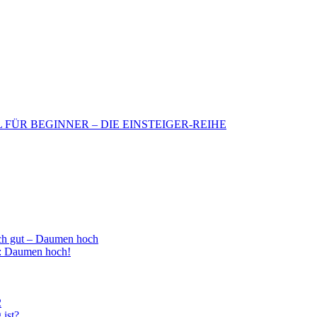
BIL FÜR BEGINNER – DIE EINSTEIGER-REIHE
h gut – Daumen hoch
 : Daumen hoch!
2
 ist?