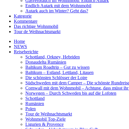
Gasverbrauch im Wohnmobil: Endlich Autark
Endlich Autark mit dem Wohnmobil
Autark auch im Winter? Geht das?
Kategorie
Kommentare
Das richtige Wohnmobil
Tour de Weihnachtsmarkt
Home
NEWS
Reiseberichte
Schottland, Orkney, Hebriden
Donaudelta Rumänien
Baltikum Roadtrip – Gut zu wissen
Baltikum – Estland, Lettland, Litauen
Die schönsten Schlösser der Loire
Südschweden mit dem Camper – Die schönste Rundreis
Cornwall mit dem Wohnmobil – Achtung, dass müsst ihr
Norwegen – Durch Schweden bis auf die Lofoten
Schottland
Rumänien
Polen
Tour de Weihnachtsmarkt
Wohnmobil Top-Ziele
Ligurien & Provence