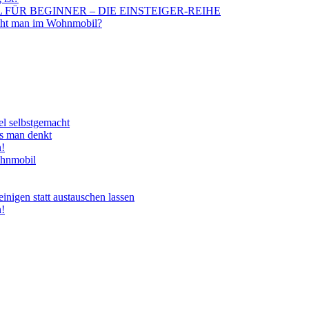
BIL FÜR BEGINNER – DIE EINSTEIGER-REIHE
aucht man im Wohnmobil?
el selbstgemacht
ls man denkt
n!
ohnmobil
nigen statt austauschen lassen
n!