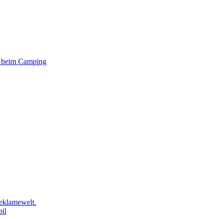
er beim Camping
eklamewelt.
il