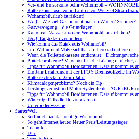
Ver- und Entsorgung beim Wohnmobil – WOHNMO
Batterie austauschen und aufrüsten: Wie viel Strom br
Wohnmobilurlaub ist riskant!
FAQ – Wie viel Gas braucht man im Winter / Sommer?
Gasversorgung – die Grundlagen
Kann man Wasser aus dem Wohnmobiltank trinken?
FAQ: Eingraben verhindern
Wie kommt das Kajak aufs Wohnmobil?
Tip: Wohnmobil Maße sichtbar am Lenkrad notieren
Wenn die Toilettenkassette undicht ist – Dichtungswechs
Batterieprobleme? Manchmal ist die Lösung einfacher, a
Tipps für Wohnmobil-Bordbatterien: Darauf kommt es a
Ein Jahr Erfahrung mit der EFOY Brennstoffzelle im W
Batterie checken! 2x im Jahr!
Klimaanlagenprobleme? Noch ein Tip
Leistungsverlust und Motor Systemfehler: AGR (EGR) rei
Tipps für Wohnmobil-Bordbatterien: Darauf kommt es a
Wintertip: Falls die Heizung streikt
Unterbodenwäsche
StarterWelt
So findet man das richtige Wohnmobil
So geht Internet heute: Neuer Preis/Leistungssieger
Technik
DIY
Trenntoilette