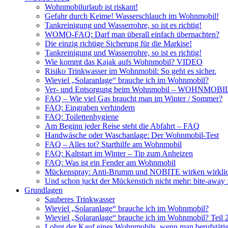
Wohnmobilurlaub ist riskant!
Gefahr durch Keime! Wasserschlauch im Wohnmobil!
Tankreinigung und Wasserrohre, so ist es richtig!
WOMO-FAQ: Darf man überall einfach übernachten?
Die einzig richtige Sicherung für die Markise!
Tankreinigung und Wasserrohre, so ist es richtig!
Wie kommt das Kajak aufs Wohnmobil? VIDEO
Risiko Trinkwasser im Wohnmobil: So geht es sicher.
Wieviel „Solaranlage“ brauche ich im Wohnmobil?
Ver- und Entsorgung beim Wohnmobil – WOHNMO
FAQ – Wie viel Gas braucht man im Winter / Sommer?
FAQ: Eingraben verhindern
FAQ: Toilettenhygiene
Am Beginn jeder Reise steht die Abfahrt – FAQ
Handwäsche oder Waschanlage: Der Wohnmobil-Test
FAQ – Alles tot? Starthilfe am Wohnmobil
FAQ: Kaltstart im Winter – Tip zum Anheizen
FAQ: Was ist ein Fender am Wohnmobil
Mückenspray: Anti-Brumm und NOBITE wirken wirklic
Und schon juckt der Mückenstich nicht mehr: bite-away
Grundlagen
Sauberes Trinkwasser
Wieviel „Solaranlage“ brauche ich im Wohnmobil?
Wieviel „Solaranlage“ brauche ich im Wohnmobil? Teil 
Lohnt der Kauf eines Wohnmobils, wenn man berufstätig