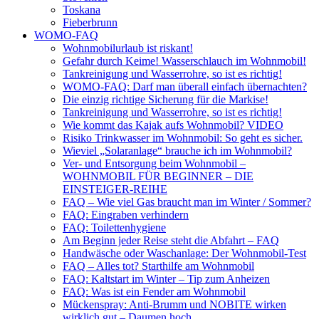
Toskana
Fieberbrunn
WOMO-FAQ
Wohnmobilurlaub ist riskant!
Gefahr durch Keime! Wasserschlauch im Wohnmobil!
Tankreinigung und Wasserrohre, so ist es richtig!
WOMO-FAQ: Darf man überall einfach übernachten?
Die einzig richtige Sicherung für die Markise!
Tankreinigung und Wasserrohre, so ist es richtig!
Wie kommt das Kajak aufs Wohnmobil? VIDEO
Risiko Trinkwasser im Wohnmobil: So geht es sicher.
Wieviel „Solaranlage“ brauche ich im Wohnmobil?
Ver- und Entsorgung beim Wohnmobil –
WOHNMOBIL FÜR BEGINNER – DIE
EINSTEIGER-REIHE
FAQ – Wie viel Gas braucht man im Winter / Sommer?
FAQ: Eingraben verhindern
FAQ: Toilettenhygiene
Am Beginn jeder Reise steht die Abfahrt – FAQ
Handwäsche oder Waschanlage: Der Wohnmobil-Test
FAQ – Alles tot? Starthilfe am Wohnmobil
FAQ: Kaltstart im Winter – Tip zum Anheizen
FAQ: Was ist ein Fender am Wohnmobil
Mückenspray: Anti-Brumm und NOBITE wirken
wirklich gut – Daumen hoch