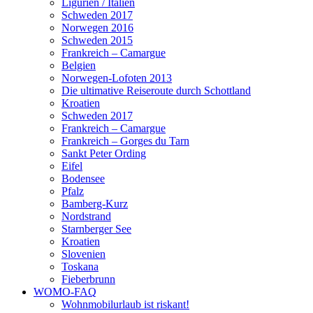
Ligurien / Italien
Schweden 2017
Norwegen 2016
Schweden 2015
Frankreich – Camargue
Belgien
Norwegen-Lofoten 2013
Die ultimative Reiseroute durch Schottland
Kroatien
Schweden 2017
Frankreich – Camargue
Frankreich – Gorges du Tarn
Sankt Peter Ording
Eifel
Bodensee
Pfalz
Bamberg-Kurz
Nordstrand
Starnberger See
Kroatien
Slovenien
Toskana
Fieberbrunn
WOMO-FAQ
Wohnmobilurlaub ist riskant!