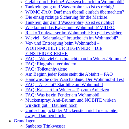
Gefahr durch Keime! Wasserschlauch im Wohnmobil!
Tankreinigung und Wasserrohre, so ist es richtig!
WOMO-FAQ: Darf man überall einfach übernachten?
Die einzig richtige Sicherung für die Markise!
Tankreinigung und Wasserrohre, so ist es richtig!
Wie kommt das Kajak aufs Wohnmobil? VIDEO
Risiko Trinkwasser im Wohnmobil: So geht es sicher.
Wieviel „Solaranlage“ brauche ich im Wohnmobil?
Ver- und Entsorgung beim Wohnmobil –
WOHNMOBIL FÜR BEGINNER – DIE
EINSTEIGER-REIHE
FAQ – Wie viel Gas braucht man im Winter / Sommer?
FAQ: Eingraben verhindern
FAQ: Toilettenhygiene
Am Beginn jeder Reise steht die Abfahrt – FAQ
Handwäsche oder Waschanlage: Der Wohnmobil-Test
FAQ – Alles tot? Starthilfe am Wohnmobil
FAQ: Kaltstart im Winter – Tip zum Anheizen
FAQ: Was ist ein Fender am Wohnmobil
Mückenspray: Anti-Brumm und NOBITE wirken
wirklich gut – Daumen hoch
Und schon juckt der Mückenstich nicht mehr: bite-
away : Daumen hoch!
Grundlagen
Sauberes Trinkwasser