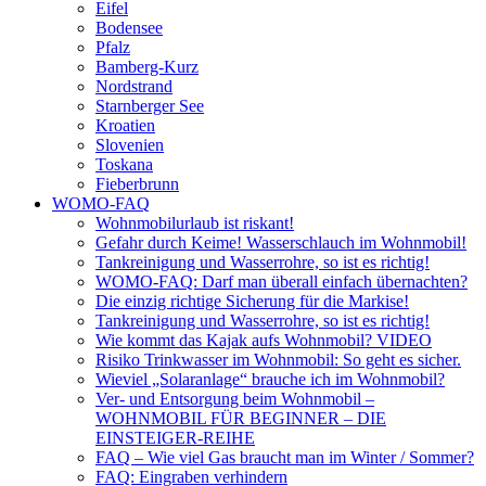
Eifel
Bodensee
Pfalz
Bamberg-Kurz
Nordstrand
Starnberger See
Kroatien
Slovenien
Toskana
Fieberbrunn
WOMO-FAQ
Wohnmobilurlaub ist riskant!
Gefahr durch Keime! Wasserschlauch im Wohnmobil!
Tankreinigung und Wasserrohre, so ist es richtig!
WOMO-FAQ: Darf man überall einfach übernachten?
Die einzig richtige Sicherung für die Markise!
Tankreinigung und Wasserrohre, so ist es richtig!
Wie kommt das Kajak aufs Wohnmobil? VIDEO
Risiko Trinkwasser im Wohnmobil: So geht es sicher.
Wieviel „Solaranlage“ brauche ich im Wohnmobil?
Ver- und Entsorgung beim Wohnmobil –
WOHNMOBIL FÜR BEGINNER – DIE
EINSTEIGER-REIHE
FAQ – Wie viel Gas braucht man im Winter / Sommer?
FAQ: Eingraben verhindern