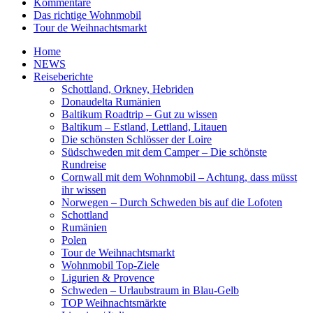
Kommentare
Das richtige Wohnmobil
Tour de Weihnachtsmarkt
Home
NEWS
Reiseberichte
Schottland, Orkney, Hebriden
Donaudelta Rumänien
Baltikum Roadtrip – Gut zu wissen
Baltikum – Estland, Lettland, Litauen
Die schönsten Schlösser der Loire
Südschweden mit dem Camper – Die schönste
Rundreise
Cornwall mit dem Wohnmobil – Achtung, dass müsst
ihr wissen
Norwegen – Durch Schweden bis auf die Lofoten
Schottland
Rumänien
Polen
Tour de Weihnachtsmarkt
Wohnmobil Top-Ziele
Ligurien & Provence
Schweden – Urlaubstraum in Blau-Gelb
TOP Weihnachtsmärkte