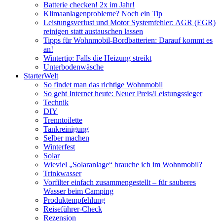
Batterie checken! 2x im Jahr!
Klimaanlagenprobleme? Noch ein Tip
Leistungsverlust und Motor Systemfehler: AGR (EGR)
reinigen statt austauschen lassen
Tipps für Wohnmobil-Bordbatterien: Darauf kommt es
an!
Wintertip: Falls die Heizung streikt
Unterbodenwäsche
StarterWelt
So findet man das richtige Wohnmobil
So geht Internet heute: Neuer Preis/Leistungssieger
Technik
DIY
Trenntoilette
Tankreinigung
Selber machen
Winterfest
Solar
Wieviel „Solaranlage“ brauche ich im Wohnmobil?
Trinkwasser
Vorfilter einfach zusammengestellt – für sauberes
Wasser beim Camping
Produktempfehlung
Reiseführer-Check
Rezension