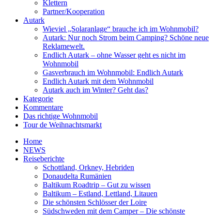
Klettern
Partner/Kooperation
Autark
Wieviel „Solaranlage“ brauche ich im Wohnmobil?
Autark: Nur noch Strom beim Camping? Schöne neue
Reklamewelt.
Endlich Autark – ohne Wasser geht es nicht im
Wohnmobil
Gasverbrauch im Wohnmobil: Endlich Autark
Endlich Autark mit dem Wohnmobil
Autark auch im Winter? Geht das?
Kategorie
Kommentare
Das richtige Wohnmobil
Tour de Weihnachtsmarkt
Home
NEWS
Reiseberichte
Schottland, Orkney, Hebriden
Donaudelta Rumänien
Baltikum Roadtrip – Gut zu wissen
Baltikum – Estland, Lettland, Litauen
Die schönsten Schlösser der Loire
Südschweden mit dem Camper – Die schönste