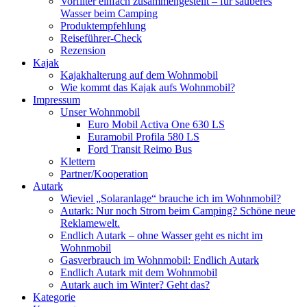
Vorfilter einfach zusammengestellt – für sauberes
Wasser beim Camping
Produktempfehlung
Reiseführer-Check
Rezension
Kajak
Kajakhalterung auf dem Wohnmobil
Wie kommt das Kajak aufs Wohnmobil?
Impressum
Unser Wohnmobil
Euro Mobil Activa One 630 LS
Euramobil Profila 580 LS
Ford Transit Reimo Bus
Klettern
Partner/Kooperation
Autark
Wieviel „Solaranlage“ brauche ich im Wohnmobil?
Autark: Nur noch Strom beim Camping? Schöne neue
Reklamewelt.
Endlich Autark – ohne Wasser geht es nicht im
Wohnmobil
Gasverbrauch im Wohnmobil: Endlich Autark
Endlich Autark mit dem Wohnmobil
Autark auch im Winter? Geht das?
Kategorie