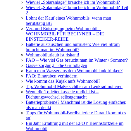
Wieviel „Solaranlage“ brauche ich im Wohnmobil?
Wieviel „Solaranlage“ brauche ich im Wohnmobil? Teil
2
Lohnt der Kauf eines Wohnmobils, wenn man
berufstätig ist?
Ver- und Entsorgung beim Wohnmobil –
WOHNMOBIL FÜR BEGINNER – DIE
EINSTEIGER-REIHE
Batterie austauschen und aufrüsten: Wie viel Strom
braucht man im Wohnmobil?
Wohnmobilurlaub ist riskant!
FAQ – Wie viel Gas braucht man im Winter / Sommer?
Gasversorgung – die Grundlagen
Kann man Wasser aus dem Wohnmobiltank trinken?
FAQ: Eingraben verhindern
Wie kommt das Kajak aufs Wohnmobil?
Tip: Wohnmobil Maße sichtbar am Lenkrad notieren
Wenn die Toilettenkassette undicht ist –
Dichtungswechsel selbstgemacht
Batterieprobleme? Manchmal ist die Lösung einfacher,
als man denkt
Tipps für Wohnmobil-Bordbatterien: Darauf kommt es
an!
Ein Jahr Erfahrung mit der EFOY Brennstoffzelle im
Wohnmobil