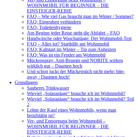
WOHNMOBIL FÜR BEGINNER – DIE
EINSTEIGER-REIHE
FAQ – Wie viel Gas braucht man im Winter / Sommer?
FAQ: Eingraben verhindern
FAQ: Toilettenhygiene
Am Beginn jeder Reise steht die Abfahrt – FAQ
Handwäsche oder Waschanlage: Der Wohnmobil-Test
FAQ – Alles tot? Starthilfe am Wohnmobil
FAQ: Kaltstart im Winter – Tip zum Anheizen
FAQ: Was ist ein Fender am Wohnmobil
Mückenspray: Anti-Brumm und NOBITE wirken
wirklich gut – Daumen hoch
Und schon juckt der Mückenstich nicht mehr: bite-
away : Daumen hoch!
Grundlagen
Sauberes Trinkwasser
Wieviel „Solaranlage“ brauche ich im Wohnmobil?
Wieviel „Solaranlage“ brauche ich im Wohnmobil? Teil
2
Lohnt der Kauf eines Wohnmobils, wenn man
berufstätig ist?
Ver- und Entsorgung beim Wohnmobil –
WOHNMOBIL FÜR BEGINNER – DIE
EINSTEIGER-REIHE