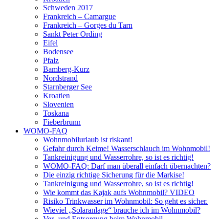
Schweden 2017
Frankreich – Camargue
Frankreich – Gorges du Tarn
Sankt Peter Ording
Eifel
Bodensee
Pfalz
Bamberg-Kurz
Nordstrand
Starnberger See
Kroatien
Slovenien
Toskana
Fieberbrunn
WOMO-FAQ
Wohnmobilurlaub ist riskant!
Gefahr durch Keime! Wasserschlauch im Wohnmobil!
Tankreinigung und Wasserrohre, so ist es richtig!
WOMO-FAQ: Darf man überall einfach übernachten?
Die einzig richtige Sicherung für die Markise!
Tankreinigung und Wasserrohre, so ist es richtig!
Wie kommt das Kajak aufs Wohnmobil? VIDEO
Risiko Trinkwasser im Wohnmobil: So geht es sicher.
Wieviel „Solaranlage“ brauche ich im Wohnmobil?
Ver- und Entsorgung beim Wohnmobil –