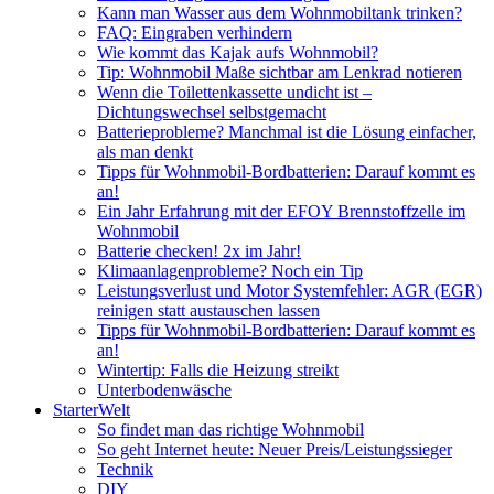
Kann man Wasser aus dem Wohnmobiltank trinken?
FAQ: Eingraben verhindern
Wie kommt das Kajak aufs Wohnmobil?
Tip: Wohnmobil Maße sichtbar am Lenkrad notieren
Wenn die Toilettenkassette undicht ist –
Dichtungswechsel selbstgemacht
Batterieprobleme? Manchmal ist die Lösung einfacher,
als man denkt
Tipps für Wohnmobil-Bordbatterien: Darauf kommt es
an!
Ein Jahr Erfahrung mit der EFOY Brennstoffzelle im
Wohnmobil
Batterie checken! 2x im Jahr!
Klimaanlagenprobleme? Noch ein Tip
Leistungsverlust und Motor Systemfehler: AGR (EGR)
reinigen statt austauschen lassen
Tipps für Wohnmobil-Bordbatterien: Darauf kommt es
an!
Wintertip: Falls die Heizung streikt
Unterbodenwäsche
StarterWelt
So findet man das richtige Wohnmobil
So geht Internet heute: Neuer Preis/Leistungssieger
Technik
DIY