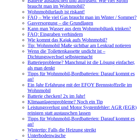
Batterie austauschen und aufrüsten: Wie viel Strom
braucht man im Wohnmobil?
Wohnmobilurlaub ist riskant!
FAQ – Wie viel Gas braucht man im Winter / Sommer?
Gasversorgung – die Grundlagen
Kann man Wasser aus dem Wohnmobiltank trinken?
FAQ: Eingraben verhindern
Wie kommt das Kajak aufs Wohnmobil?
Tip: Wohnmobil Maße sichtbar am Lenkrad notieren
Wenn die Toilettenkassette undicht ist –
Dichtungswechsel selbstgemacht
Batterieprobleme? Manchmal ist die Lösung einfacher,
als man denkt
Tipps für Wohnmobil-Bordbatterien: Darauf kommt es
an!
Ein Jahr Erfahrung mit der EFOY Brennstoffzelle im
Wohnmobil
Batterie checken! 2x im Jahr!
Klimaanlagenprobleme? Noch ein Tip
Leistungsverlust und Motor Systemfehler: AGR (EGR)
reinigen statt austauschen lassen
Tipps für Wohnmobil-Bordbatterien: Darauf kommt es
an!
Wintertip: Falls die Heizung streikt
Unterbodenwäsche