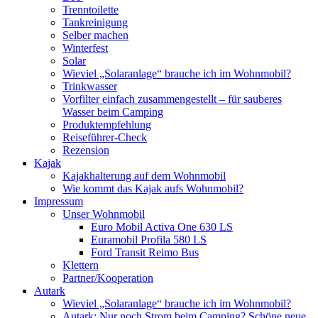
Trenntoilette
Tankreinigung
Selber machen
Winterfest
Solar
Wieviel „Solaranlage“ brauche ich im Wohnmobil?
Trinkwasser
Vorfilter einfach zusammengestellt – für sauberes
Wasser beim Camping
Produktempfehlung
Reiseführer-Check
Rezension
Kajak
Kajakhalterung auf dem Wohnmobil
Wie kommt das Kajak aufs Wohnmobil?
Impressum
Unser Wohnmobil
Euro Mobil Activa One 630 LS
Euramobil Profila 580 LS
Ford Transit Reimo Bus
Klettern
Partner/Kooperation
Autark
Wieviel „Solaranlage“ brauche ich im Wohnmobil?
Autark: Nur noch Strom beim Camping? Schöne neue