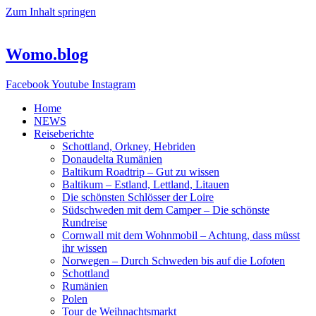
Zum Inhalt springen
Womo.blog
Facebook
Youtube
Instagram
Home
NEWS
Reiseberichte
Schottland, Orkney, Hebriden
Donaudelta Rumänien
Baltikum Roadtrip – Gut zu wissen
Baltikum – Estland, Lettland, Litauen
Die schönsten Schlösser der Loire
Südschweden mit dem Camper – Die schönste
Rundreise
Cornwall mit dem Wohnmobil – Achtung, dass müsst
ihr wissen
Norwegen – Durch Schweden bis auf die Lofoten
Schottland
Rumänien
Polen
Tour de Weihnachtsmarkt