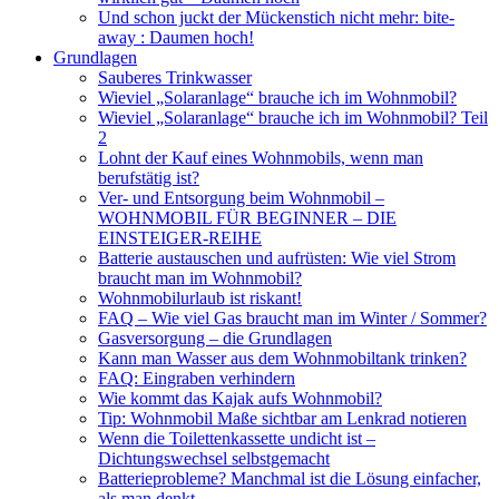
Und schon juckt der Mückenstich nicht mehr: bite-
away : Daumen hoch!
Grundlagen
Sauberes Trinkwasser
Wieviel „Solaranlage“ brauche ich im Wohnmobil?
Wieviel „Solaranlage“ brauche ich im Wohnmobil? Teil
2
Lohnt der Kauf eines Wohnmobils, wenn man
berufstätig ist?
Ver- und Entsorgung beim Wohnmobil –
WOHNMOBIL FÜR BEGINNER – DIE
EINSTEIGER-REIHE
Batterie austauschen und aufrüsten: Wie viel Strom
braucht man im Wohnmobil?
Wohnmobilurlaub ist riskant!
FAQ – Wie viel Gas braucht man im Winter / Sommer?
Gasversorgung – die Grundlagen
Kann man Wasser aus dem Wohnmobiltank trinken?
FAQ: Eingraben verhindern
Wie kommt das Kajak aufs Wohnmobil?
Tip: Wohnmobil Maße sichtbar am Lenkrad notieren
Wenn die Toilettenkassette undicht ist –
Dichtungswechsel selbstgemacht
Batterieprobleme? Manchmal ist die Lösung einfacher,
als man denkt