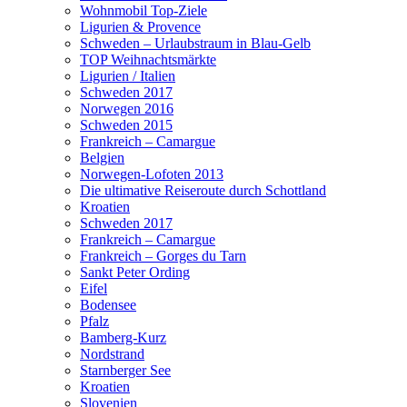
Wohnmobil Top-Ziele
Ligurien & Provence
Schweden – Urlaubstraum in Blau-Gelb
TOP Weihnachtsmärkte
Ligurien / Italien
Schweden 2017
Norwegen 2016
Schweden 2015
Frankreich – Camargue
Belgien
Norwegen-Lofoten 2013
Die ultimative Reiseroute durch Schottland
Kroatien
Schweden 2017
Frankreich – Camargue
Frankreich – Gorges du Tarn
Sankt Peter Ording
Eifel
Bodensee
Pfalz
Bamberg-Kurz
Nordstrand
Starnberger See
Kroatien
Slovenien