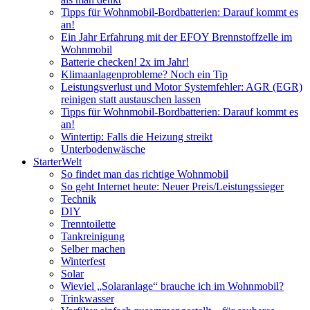
Tipps für Wohnmobil-Bordbatterien: Darauf kommt es
an!
Ein Jahr Erfahrung mit der EFOY Brennstoffzelle im
Wohnmobil
Batterie checken! 2x im Jahr!
Klimaanlagenprobleme? Noch ein Tip
Leistungsverlust und Motor Systemfehler: AGR (EGR)
reinigen statt austauschen lassen
Tipps für Wohnmobil-Bordbatterien: Darauf kommt es
an!
Wintertip: Falls die Heizung streikt
Unterbodenwäsche
StarterWelt
So findet man das richtige Wohnmobil
So geht Internet heute: Neuer Preis/Leistungssieger
Technik
DIY
Trenntoilette
Tankreinigung
Selber machen
Winterfest
Solar
Wieviel „Solaranlage“ brauche ich im Wohnmobil?
Trinkwasser