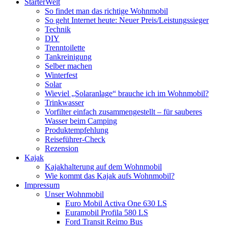
StarterWelt
So findet man das richtige Wohnmobil
So geht Internet heute: Neuer Preis/Leistungssieger
Technik
DIY
Trenntoilette
Tankreinigung
Selber machen
Winterfest
Solar
Wieviel „Solaranlage“ brauche ich im Wohnmobil?
Trinkwasser
Vorfilter einfach zusammengestellt – für sauberes
Wasser beim Camping
Produktempfehlung
Reiseführer-Check
Rezension
Kajak
Kajakhalterung auf dem Wohnmobil
Wie kommt das Kajak aufs Wohnmobil?
Impressum
Unser Wohnmobil
Euro Mobil Activa One 630 LS
Euramobil Profila 580 LS
Ford Transit Reimo Bus