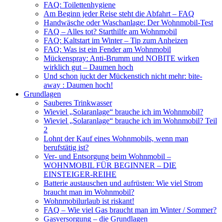
FAQ: Toilettenhygiene
Am Beginn jeder Reise steht die Abfahrt – FAQ
Handwäsche oder Waschanlage: Der Wohnmobil-Test
FAQ – Alles tot? Starthilfe am Wohnmobil
FAQ: Kaltstart im Winter – Tip zum Anheizen
FAQ: Was ist ein Fender am Wohnmobil
Mückenspray: Anti-Brumm und NOBITE wirken
wirklich gut – Daumen hoch
Und schon juckt der Mückenstich nicht mehr: bite-
away : Daumen hoch!
Grundlagen
Sauberes Trinkwasser
Wieviel „Solaranlage“ brauche ich im Wohnmobil?
Wieviel „Solaranlage“ brauche ich im Wohnmobil? Teil
2
Lohnt der Kauf eines Wohnmobils, wenn man
berufstätig ist?
Ver- und Entsorgung beim Wohnmobil –
WOHNMOBIL FÜR BEGINNER – DIE
EINSTEIGER-REIHE
Batterie austauschen und aufrüsten: Wie viel Strom
braucht man im Wohnmobil?
Wohnmobilurlaub ist riskant!
FAQ – Wie viel Gas braucht man im Winter / Sommer?
Gasversorgung – die Grundlagen