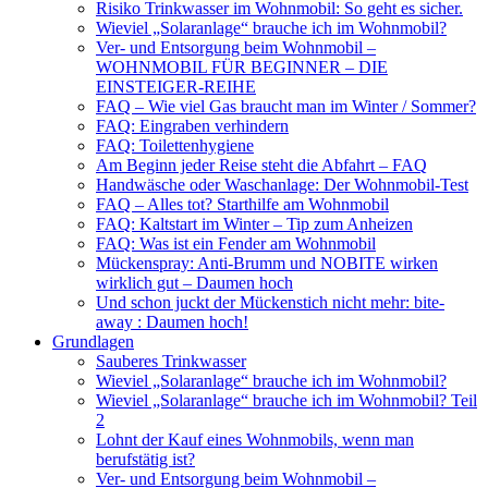
Risiko Trinkwasser im Wohnmobil: So geht es sicher.
Wieviel „Solaranlage“ brauche ich im Wohnmobil?
Ver- und Entsorgung beim Wohnmobil –
WOHNMOBIL FÜR BEGINNER – DIE
EINSTEIGER-REIHE
FAQ – Wie viel Gas braucht man im Winter / Sommer?
FAQ: Eingraben verhindern
FAQ: Toilettenhygiene
Am Beginn jeder Reise steht die Abfahrt – FAQ
Handwäsche oder Waschanlage: Der Wohnmobil-Test
FAQ – Alles tot? Starthilfe am Wohnmobil
FAQ: Kaltstart im Winter – Tip zum Anheizen
FAQ: Was ist ein Fender am Wohnmobil
Mückenspray: Anti-Brumm und NOBITE wirken
wirklich gut – Daumen hoch
Und schon juckt der Mückenstich nicht mehr: bite-
away : Daumen hoch!
Grundlagen
Sauberes Trinkwasser
Wieviel „Solaranlage“ brauche ich im Wohnmobil?
Wieviel „Solaranlage“ brauche ich im Wohnmobil? Teil
2
Lohnt der Kauf eines Wohnmobils, wenn man
berufstätig ist?
Ver- und Entsorgung beim Wohnmobil –