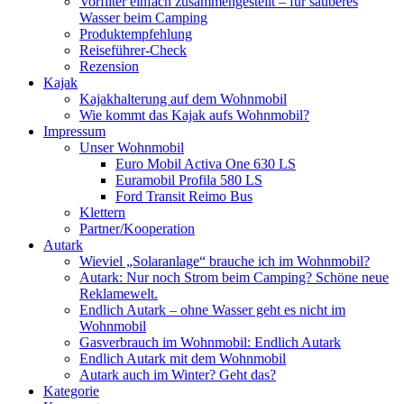
Vorfilter einfach zusammengestellt – für sauberes
Wasser beim Camping
Produktempfehlung
Reiseführer-Check
Rezension
Kajak
Kajakhalterung auf dem Wohnmobil
Wie kommt das Kajak aufs Wohnmobil?
Impressum
Unser Wohnmobil
Euro Mobil Activa One 630 LS
Euramobil Profila 580 LS
Ford Transit Reimo Bus
Klettern
Partner/Kooperation
Autark
Wieviel „Solaranlage“ brauche ich im Wohnmobil?
Autark: Nur noch Strom beim Camping? Schöne neue
Reklamewelt.
Endlich Autark – ohne Wasser geht es nicht im
Wohnmobil
Gasverbrauch im Wohnmobil: Endlich Autark
Endlich Autark mit dem Wohnmobil
Autark auch im Winter? Geht das?
Kategorie