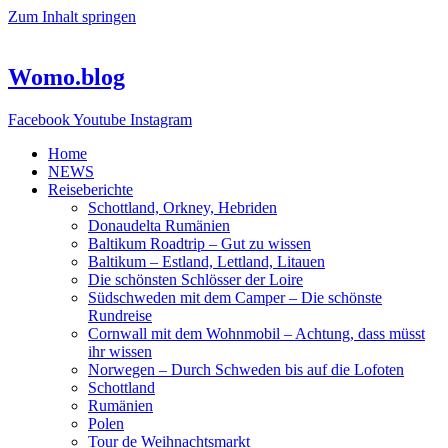
Zum Inhalt springen
Womo.blog
Facebook
Youtube
Instagram
Home
NEWS
Reiseberichte
Schottland, Orkney, Hebriden
Donaudelta Rumänien
Baltikum Roadtrip – Gut zu wissen
Baltikum – Estland, Lettland, Litauen
Die schönsten Schlösser der Loire
Südschweden mit dem Camper – Die schönste
Rundreise
Cornwall mit dem Wohnmobil – Achtung, dass müsst
ihr wissen
Norwegen – Durch Schweden bis auf die Lofoten
Schottland
Rumänien
Polen
Tour de Weihnachtsmarkt