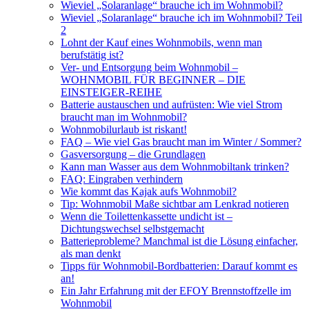
Wieviel „Solaranlage“ brauche ich im Wohnmobil?
Wieviel „Solaranlage“ brauche ich im Wohnmobil? Teil
2
Lohnt der Kauf eines Wohnmobils, wenn man
berufstätig ist?
Ver- und Entsorgung beim Wohnmobil –
WOHNMOBIL FÜR BEGINNER – DIE
EINSTEIGER-REIHE
Batterie austauschen und aufrüsten: Wie viel Strom
braucht man im Wohnmobil?
Wohnmobilurlaub ist riskant!
FAQ – Wie viel Gas braucht man im Winter / Sommer?
Gasversorgung – die Grundlagen
Kann man Wasser aus dem Wohnmobiltank trinken?
FAQ: Eingraben verhindern
Wie kommt das Kajak aufs Wohnmobil?
Tip: Wohnmobil Maße sichtbar am Lenkrad notieren
Wenn die Toilettenkassette undicht ist –
Dichtungswechsel selbstgemacht
Batterieprobleme? Manchmal ist die Lösung einfacher,
als man denkt
Tipps für Wohnmobil-Bordbatterien: Darauf kommt es
an!
Ein Jahr Erfahrung mit der EFOY Brennstoffzelle im
Wohnmobil