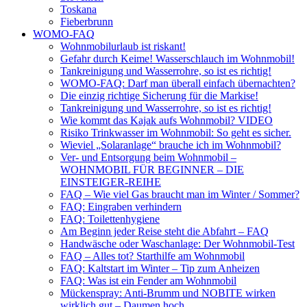
Toskana
Fieberbrunn
WOMO-FAQ
Wohnmobilurlaub ist riskant!
Gefahr durch Keime! Wasserschlauch im Wohnmobil!
Tankreinigung und Wasserrohre, so ist es richtig!
WOMO-FAQ: Darf man überall einfach übernachten?
Die einzig richtige Sicherung für die Markise!
Tankreinigung und Wasserrohre, so ist es richtig!
Wie kommt das Kajak aufs Wohnmobil? VIDEO
Risiko Trinkwasser im Wohnmobil: So geht es sicher.
Wieviel „Solaranlage“ brauche ich im Wohnmobil?
Ver- und Entsorgung beim Wohnmobil –
WOHNMOBIL FÜR BEGINNER – DIE
EINSTEIGER-REIHE
FAQ – Wie viel Gas braucht man im Winter / Sommer?
FAQ: Eingraben verhindern
FAQ: Toilettenhygiene
Am Beginn jeder Reise steht die Abfahrt – FAQ
Handwäsche oder Waschanlage: Der Wohnmobil-Test
FAQ – Alles tot? Starthilfe am Wohnmobil
FAQ: Kaltstart im Winter – Tip zum Anheizen
FAQ: Was ist ein Fender am Wohnmobil
Mückenspray: Anti-Brumm und NOBITE wirken
wirklich gut – Daumen hoch