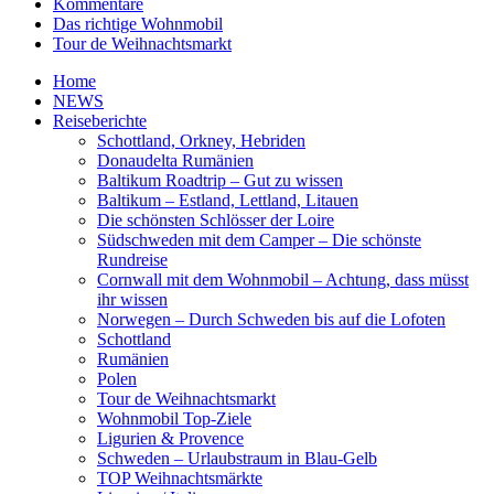
Kommentare
Das richtige Wohnmobil
Tour de Weihnachtsmarkt
Home
NEWS
Reiseberichte
Schottland, Orkney, Hebriden
Donaudelta Rumänien
Baltikum Roadtrip – Gut zu wissen
Baltikum – Estland, Lettland, Litauen
Die schönsten Schlösser der Loire
Südschweden mit dem Camper – Die schönste
Rundreise
Cornwall mit dem Wohnmobil – Achtung, dass müsst
ihr wissen
Norwegen – Durch Schweden bis auf die Lofoten
Schottland
Rumänien
Polen
Tour de Weihnachtsmarkt
Wohnmobil Top-Ziele
Ligurien & Provence
Schweden – Urlaubstraum in Blau-Gelb
TOP Weihnachtsmärkte