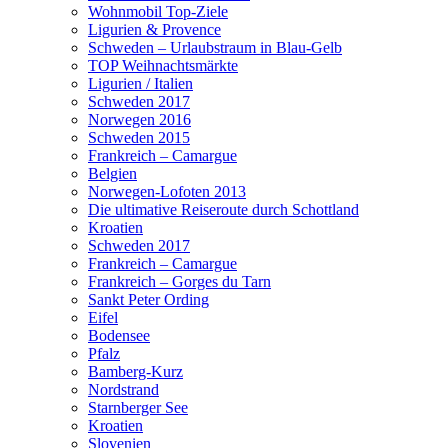
Wohnmobil Top-Ziele
Ligurien & Provence
Schweden – Urlaubstraum in Blau-Gelb
TOP Weihnachtsmärkte
Ligurien / Italien
Schweden 2017
Norwegen 2016
Schweden 2015
Frankreich – Camargue
Belgien
Norwegen-Lofoten 2013
Die ultimative Reiseroute durch Schottland
Kroatien
Schweden 2017
Frankreich – Camargue
Frankreich – Gorges du Tarn
Sankt Peter Ording
Eifel
Bodensee
Pfalz
Bamberg-Kurz
Nordstrand
Starnberger See
Kroatien
Slovenien