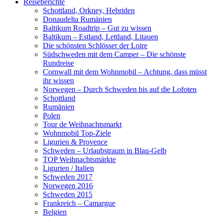
Reiseberichte
Schottland, Orkney, Hebriden
Donaudelta Rumänien
Baltikum Roadtrip – Gut zu wissen
Baltikum – Estland, Lettland, Litauen
Die schönsten Schlösser der Loire
Südschweden mit dem Camper – Die schönste
Rundreise
Cornwall mit dem Wohnmobil – Achtung, dass müsst
ihr wissen
Norwegen – Durch Schweden bis auf die Lofoten
Schottland
Rumänien
Polen
Tour de Weihnachtsmarkt
Wohnmobil Top-Ziele
Ligurien & Provence
Schweden – Urlaubstraum in Blau-Gelb
TOP Weihnachtsmärkte
Ligurien / Italien
Schweden 2017
Norwegen 2016
Schweden 2015
Frankreich – Camargue
Belgien