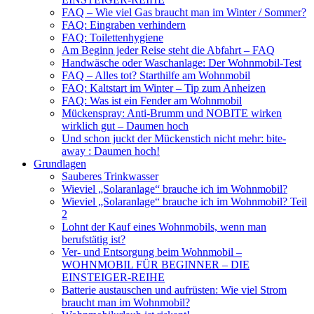
FAQ – Wie viel Gas braucht man im Winter / Sommer?
FAQ: Eingraben verhindern
FAQ: Toilettenhygiene
Am Beginn jeder Reise steht die Abfahrt – FAQ
Handwäsche oder Waschanlage: Der Wohnmobil-Test
FAQ – Alles tot? Starthilfe am Wohnmobil
FAQ: Kaltstart im Winter – Tip zum Anheizen
FAQ: Was ist ein Fender am Wohnmobil
Mückenspray: Anti-Brumm und NOBITE wirken
wirklich gut – Daumen hoch
Und schon juckt der Mückenstich nicht mehr: bite-
away : Daumen hoch!
Grundlagen
Sauberes Trinkwasser
Wieviel „Solaranlage“ brauche ich im Wohnmobil?
Wieviel „Solaranlage“ brauche ich im Wohnmobil? Teil
2
Lohnt der Kauf eines Wohnmobils, wenn man
berufstätig ist?
Ver- und Entsorgung beim Wohnmobil –
WOHNMOBIL FÜR BEGINNER – DIE
EINSTEIGER-REIHE
Batterie austauschen und aufrüsten: Wie viel Strom
braucht man im Wohnmobil?