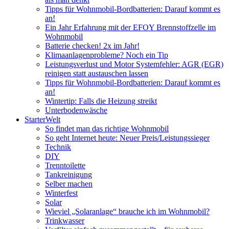
Tipps für Wohnmobil-Bordbatterien: Darauf kommt es
an!
Ein Jahr Erfahrung mit der EFOY Brennstoffzelle im
Wohnmobil
Batterie checken! 2x im Jahr!
Klimaanlagenprobleme? Noch ein Tip
Leistungsverlust und Motor Systemfehler: AGR (EGR)
reinigen statt austauschen lassen
Tipps für Wohnmobil-Bordbatterien: Darauf kommt es
an!
Wintertip: Falls die Heizung streikt
Unterbodenwäsche
StarterWelt
So findet man das richtige Wohnmobil
So geht Internet heute: Neuer Preis/Leistungssieger
Technik
DIY
Trenntoilette
Tankreinigung
Selber machen
Winterfest
Solar
Wieviel „Solaranlage“ brauche ich im Wohnmobil?
Trinkwasser