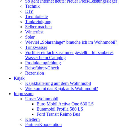
So geht Internet heute: Neuer Preis/Leistungssieger
Technik
DIY
Trenntoilette
Tankreinigung
Selber machen
Winterfest
Solar
Wieviel „Solaranlage“ brauche ich im Wohnmobil?
Trinkwasser
Vorfilter einfach zusammengestellt – für sauberes
Wasser beim Camping
Produktempfehlung
Reiseführer-Check
Rezension
Kajak
Kajakhalterung auf dem Wohnmobil
Wie kommt das Kajak aufs Wohnmobil?
Impressum
Unser Wohnmobil
Euro Mobil Activa One 630 LS
Euramobil Profila 580 LS
Ford Transit Reimo Bus
Klettern
Partner/Kooperation