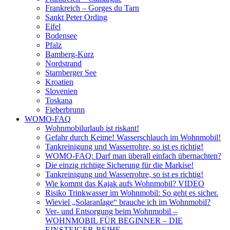
Frankreich – Gorges du Tarn
Sankt Peter Ording
Eifel
Bodensee
Pfalz
Bamberg-Kurz
Nordstrand
Starnberger See
Kroatien
Slovenien
Toskana
Fieberbrunn
WOMO-FAQ
Wohnmobilurlaub ist riskant!
Gefahr durch Keime! Wasserschlauch im Wohnmobil!
Tankreinigung und Wasserrohre, so ist es richtig!
WOMO-FAQ: Darf man überall einfach übernachten?
Die einzig richtige Sicherung für die Markise!
Tankreinigung und Wasserrohre, so ist es richtig!
Wie kommt das Kajak aufs Wohnmobil? VIDEO
Risiko Trinkwasser im Wohnmobil: So geht es sicher.
Wieviel „Solaranlage“ brauche ich im Wohnmobil?
Ver- und Entsorgung beim Wohnmobil –
WOHNMOBIL FÜR BEGINNER – DIE
EINSTEIGER-REIHE