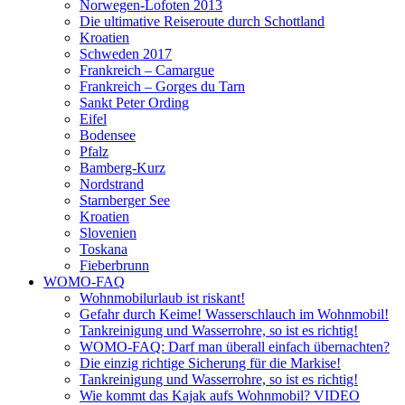
Norwegen-Lofoten 2013
Die ultimative Reiseroute durch Schottland
Kroatien
Schweden 2017
Frankreich – Camargue
Frankreich – Gorges du Tarn
Sankt Peter Ording
Eifel
Bodensee
Pfalz
Bamberg-Kurz
Nordstrand
Starnberger See
Kroatien
Slovenien
Toskana
Fieberbrunn
WOMO-FAQ
Wohnmobilurlaub ist riskant!
Gefahr durch Keime! Wasserschlauch im Wohnmobil!
Tankreinigung und Wasserrohre, so ist es richtig!
WOMO-FAQ: Darf man überall einfach übernachten?
Die einzig richtige Sicherung für die Markise!
Tankreinigung und Wasserrohre, so ist es richtig!
Wie kommt das Kajak aufs Wohnmobil? VIDEO