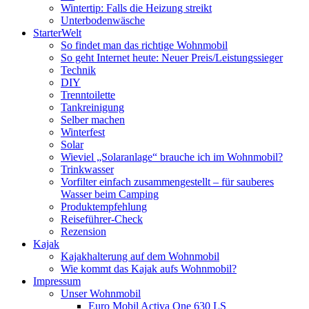
Wintertip: Falls die Heizung streikt
Unterbodenwäsche
StarterWelt
So findet man das richtige Wohnmobil
So geht Internet heute: Neuer Preis/Leistungssieger
Technik
DIY
Trenntoilette
Tankreinigung
Selber machen
Winterfest
Solar
Wieviel „Solaranlage“ brauche ich im Wohnmobil?
Trinkwasser
Vorfilter einfach zusammengestellt – für sauberes
Wasser beim Camping
Produktempfehlung
Reiseführer-Check
Rezension
Kajak
Kajakhalterung auf dem Wohnmobil
Wie kommt das Kajak aufs Wohnmobil?
Impressum
Unser Wohnmobil
Euro Mobil Activa One 630 LS