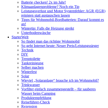
Batterie checken! 2x im Jahr!
Klimaanlagenprobleme? Noch ein Tip
Leistungsverlust und Motor Systemfehler: AGR (EGR)
reinigen statt austauschen lassen
Tipps für Wohnmobil-Bordbatterien: Darauf kommt es
an!
Wintertip: Falls die Heizung streikt
Unterbodenwäsche
StarterWelt
So findet man das richtige Wohnmobil
So geht Internet heute: Neuer Preis/Leistungssieger
Technik
DIY
Trenntoilette
Tankreinigung
Selber machen
Winterfest
Solar
Wieviel „Solaranlage“ brauche ich im Wohnmobil?
Trinkwasser
Vorfilter einfach zusammengestellt – für sauberes
Wasser beim Camping
Produktempfehlung
Reiseführer-Check
Rezension