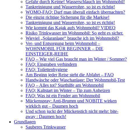
Gefahr durch Keime! Wasserschlauch im Wohnmobil!
Tankreinigung und Wasserrohre, so ist es richtig!
WOMO-FAQ: Darf man überall einfach übernachten?
Die einzig richtige Sicherung für die Markise!
Tankreinigung und Wasserrohre, so ist es richtig!
Wie kommt das Kajak aufs Wohnmobil? VIDEO
Risiko Trinkwasser im Wohnmobil: So geht es sicher.
Wieviel „Solaranlage“ brauche ich im Wohnmobil?
Ver- und Entsorgung beim Wohnmobil –
WOHNMOBIL FÜR BEGINNER – DIE
EINSTEIGER-REIHE
FAQ – Wie viel Gas braucht man im Winter / Sommer?
FAQ: Eingraben verhindern
FAQ: Toilettenhygiene
Am Beginn jeder Reise steht die Abfahrt – FAQ
Handwäsche oder Waschanlage: Der Wohnmobil-Test
FAQ – Alles tot? Starthilfe am Wohnmobil
FAQ: Kaltstart im Winter – Tip zum Anheizen
FAQ: Was ist ein Fender am Wohnmobil
Mückenspray: Anti-Brumm und NOBITE wirken
wirklich gut – Daumen hoch
Und schon juckt der Mückenstich nicht mehr: bite-
away : Daumen hoch!
Grundlagen
Sauberes Trinkwasser