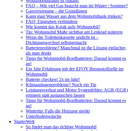
Wohnmobilurlaub ist riskant!
FAQ – Wie viel Gas braucht man im Winter / Sommer?
Gasversorgung – die Grundlagen
Kann man Wasser aus dem Wohnmobiltank trinken?
FAQ: Eingraben verhindern
Wie kommt das Kajak aufs Wohnmobil?
Tip: Wohnmobil Maße sichtbar am Lenkrad notieren
Wenn die Toilettenkassette undicht ist –
Dichtungswechsel selbstgemacht
Batterieprobleme? Manchmal ist die Lösung einfacher,
als man denkt
Tipps für Wohnmobil-Bordbatterien: Darauf kommt es
an!
Ein Jahr Erfahrung mit der EFOY Brennstoffzelle im
Wohnmobil
Batterie checken! 2x im Jahr!
Klimaanlagenprobleme? Noch ein Tip
Leistungsverlust und Motor Systemfehler: AGR (EGR)
reinigen statt austauschen lassen
Tipps für Wohnmobil-Bordbatterien: Darauf kommt es
an!
Wintertip: Falls die Heizung streikt
Unterbodenwäsche
StarterWelt
So findet man das richtige Wohnmobil