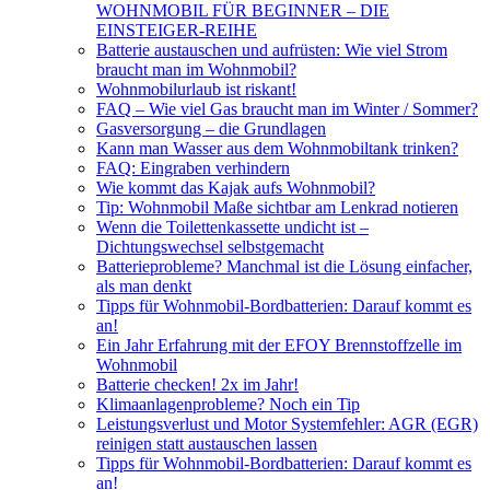
WOHNMOBIL FÜR BEGINNER – DIE
EINSTEIGER-REIHE
Batterie austauschen und aufrüsten: Wie viel Strom
braucht man im Wohnmobil?
Wohnmobilurlaub ist riskant!
FAQ – Wie viel Gas braucht man im Winter / Sommer?
Gasversorgung – die Grundlagen
Kann man Wasser aus dem Wohnmobiltank trinken?
FAQ: Eingraben verhindern
Wie kommt das Kajak aufs Wohnmobil?
Tip: Wohnmobil Maße sichtbar am Lenkrad notieren
Wenn die Toilettenkassette undicht ist –
Dichtungswechsel selbstgemacht
Batterieprobleme? Manchmal ist die Lösung einfacher,
als man denkt
Tipps für Wohnmobil-Bordbatterien: Darauf kommt es
an!
Ein Jahr Erfahrung mit der EFOY Brennstoffzelle im
Wohnmobil
Batterie checken! 2x im Jahr!
Klimaanlagenprobleme? Noch ein Tip
Leistungsverlust und Motor Systemfehler: AGR (EGR)
reinigen statt austauschen lassen
Tipps für Wohnmobil-Bordbatterien: Darauf kommt es
an!