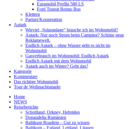
Euramobil Profila 580 LS
Ford Transit Reimo Bus
Klettern
Partner/Kooperation
Autark
Wieviel „Solaranlage“ brauche ich im Wohnmobil?
Autark: Nur noch Strom beim Camping? Schöne neue
Reklamewelt.
Endlich Autark – ohne Wasser geht es nicht im
Wohnmobil
Gasverbrauch im Wohnmobil: Endlich Autark
Endlich Autark mit dem Wohnmobil
Autark auch im Winter? Geht das?
Kategorie
Kommentare
Das richtige Wohnmobil
Tour de Weihnachtsmarkt
Home
NEWS
Reiseberichte
Schottland, Orkney, Hebriden
Donaudelta Rumänien
Baltikum Roadtrip – Gut zu wissen
Baltikum – Estland, Lettland, Litauen