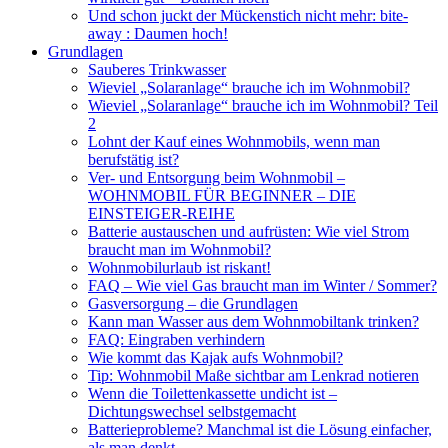
Und schon juckt der Mückenstich nicht mehr: bite-
away : Daumen hoch!
Grundlagen
Sauberes Trinkwasser
Wieviel „Solaranlage“ brauche ich im Wohnmobil?
Wieviel „Solaranlage“ brauche ich im Wohnmobil? Teil
2
Lohnt der Kauf eines Wohnmobils, wenn man
berufstätig ist?
Ver- und Entsorgung beim Wohnmobil –
WOHNMOBIL FÜR BEGINNER – DIE
EINSTEIGER-REIHE
Batterie austauschen und aufrüsten: Wie viel Strom
braucht man im Wohnmobil?
Wohnmobilurlaub ist riskant!
FAQ – Wie viel Gas braucht man im Winter / Sommer?
Gasversorgung – die Grundlagen
Kann man Wasser aus dem Wohnmobiltank trinken?
FAQ: Eingraben verhindern
Wie kommt das Kajak aufs Wohnmobil?
Tip: Wohnmobil Maße sichtbar am Lenkrad notieren
Wenn die Toilettenkassette undicht ist –
Dichtungswechsel selbstgemacht
Batterieprobleme? Manchmal ist die Lösung einfacher,
als man denkt