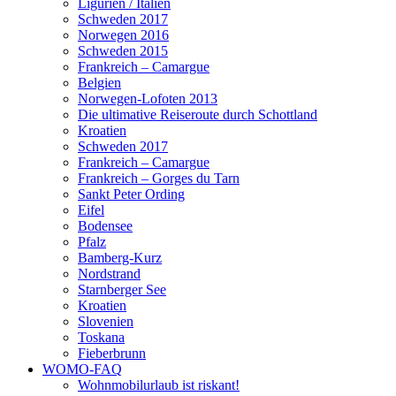
Ligurien / Italien
Schweden 2017
Norwegen 2016
Schweden 2015
Frankreich – Camargue
Belgien
Norwegen-Lofoten 2013
Die ultimative Reiseroute durch Schottland
Kroatien
Schweden 2017
Frankreich – Camargue
Frankreich – Gorges du Tarn
Sankt Peter Ording
Eifel
Bodensee
Pfalz
Bamberg-Kurz
Nordstrand
Starnberger See
Kroatien
Slovenien
Toskana
Fieberbrunn
WOMO-FAQ
Wohnmobilurlaub ist riskant!