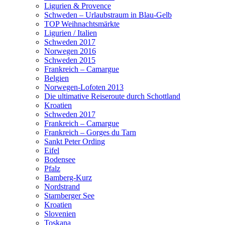
Ligurien & Provence
Schweden – Urlaubstraum in Blau-Gelb
TOP Weihnachtsmärkte
Ligurien / Italien
Schweden 2017
Norwegen 2016
Schweden 2015
Frankreich – Camargue
Belgien
Norwegen-Lofoten 2013
Die ultimative Reiseroute durch Schottland
Kroatien
Schweden 2017
Frankreich – Camargue
Frankreich – Gorges du Tarn
Sankt Peter Ording
Eifel
Bodensee
Pfalz
Bamberg-Kurz
Nordstrand
Starnberger See
Kroatien
Slovenien
Toskana