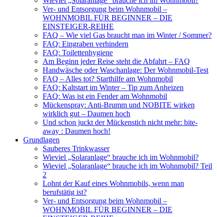
Wieviel „Solaranlage“ brauche ich im Wohnmobil?
Ver- und Entsorgung beim Wohnmobil –
WOHNMOBIL FÜR BEGINNER – DIE
EINSTEIGER-REIHE
FAQ – Wie viel Gas braucht man im Winter / Sommer?
FAQ: Eingraben verhindern
FAQ: Toilettenhygiene
Am Beginn jeder Reise steht die Abfahrt – FAQ
Handwäsche oder Waschanlage: Der Wohnmobil-Test
FAQ – Alles tot? Starthilfe am Wohnmobil
FAQ: Kaltstart im Winter – Tip zum Anheizen
FAQ: Was ist ein Fender am Wohnmobil
Mückenspray: Anti-Brumm und NOBITE wirken
wirklich gut – Daumen hoch
Und schon juckt der Mückenstich nicht mehr: bite-
away : Daumen hoch!
Grundlagen
Sauberes Trinkwasser
Wieviel „Solaranlage“ brauche ich im Wohnmobil?
Wieviel „Solaranlage“ brauche ich im Wohnmobil? Teil
2
Lohnt der Kauf eines Wohnmobils, wenn man
berufstätig ist?
Ver- und Entsorgung beim Wohnmobil –
WOHNMOBIL FÜR BEGINNER – DIE