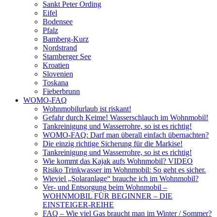
Sankt Peter Ording
Eifel
Bodensee
Pfalz
Bamberg-Kurz
Nordstrand
Starnberger See
Kroatien
Slovenien
Toskana
Fieberbrunn
WOMO-FAQ
Wohnmobilurlaub ist riskant!
Gefahr durch Keime! Wasserschlauch im Wohnmobil!
Tankreinigung und Wasserrohre, so ist es richtig!
WOMO-FAQ: Darf man überall einfach übernachten?
Die einzig richtige Sicherung für die Markise!
Tankreinigung und Wasserrohre, so ist es richtig!
Wie kommt das Kajak aufs Wohnmobil? VIDEO
Risiko Trinkwasser im Wohnmobil: So geht es sicher.
Wieviel „Solaranlage“ brauche ich im Wohnmobil?
Ver- und Entsorgung beim Wohnmobil –
WOHNMOBIL FÜR BEGINNER – DIE
EINSTEIGER-REIHE
FAQ – Wie viel Gas braucht man im Winter / Sommer?