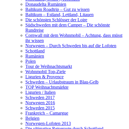
Donaudelta Rumänien
Baltikum Roadtrip – Gut zu wissen
Baltikum – Estland, Lettland, Litauen
Die schönsten Schlösser der Loire
Südschweden mit dem Camper – Die schönste
Rundreise
Cornwall mit dem Wohnmobil – Achtung, dass müsst
ihr wissen
Norwegen – Durch Schweden bis auf die Lofoten
Schottland
Rumänien
Polen
Tour de Weihnachtsmarkt
Wohnmobil Top-Ziele
Ligurien & Provence
Schweden – Urlaubstraum in Blau-Gelb
TOP Weihnachtsmärkte
Ligurien / Italien
Schweden 2017
Norwegen 2016
Schweden 2015
Frankreich – Camargue
Belgien
Norwegen-Lofoten 2013
Die ultimative Reiseroute durch Schottland