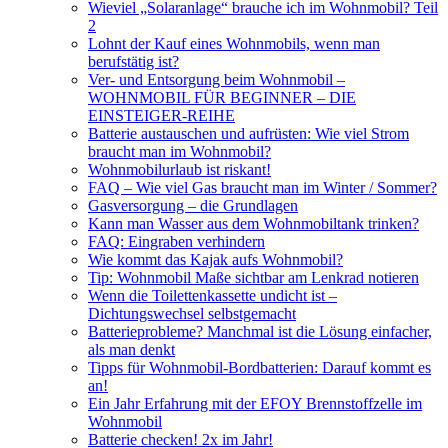
Wieviel „Solaranlage“ brauche ich im Wohnmobil? Teil
2
Lohnt der Kauf eines Wohnmobils, wenn man
berufstätig ist?
Ver- und Entsorgung beim Wohnmobil –
WOHNMOBIL FÜR BEGINNER – DIE
EINSTEIGER-REIHE
Batterie austauschen und aufrüsten: Wie viel Strom
braucht man im Wohnmobil?
Wohnmobilurlaub ist riskant!
FAQ – Wie viel Gas braucht man im Winter / Sommer?
Gasversorgung – die Grundlagen
Kann man Wasser aus dem Wohnmobiltank trinken?
FAQ: Eingraben verhindern
Wie kommt das Kajak aufs Wohnmobil?
Tip: Wohnmobil Maße sichtbar am Lenkrad notieren
Wenn die Toilettenkassette undicht ist –
Dichtungswechsel selbstgemacht
Batterieprobleme? Manchmal ist die Lösung einfacher,
als man denkt
Tipps für Wohnmobil-Bordbatterien: Darauf kommt es
an!
Ein Jahr Erfahrung mit der EFOY Brennstoffzelle im
Wohnmobil
Batterie checken! 2x im Jahr!