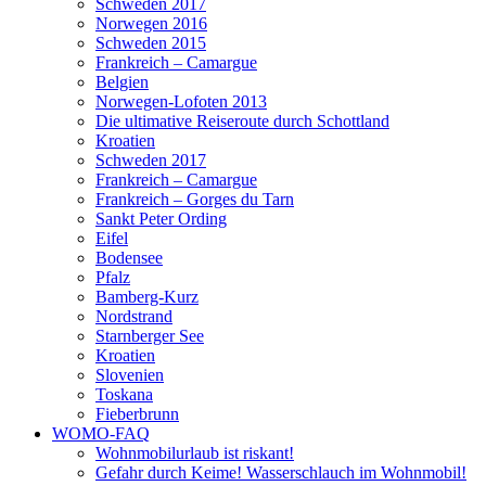
Schweden 2017
Norwegen 2016
Schweden 2015
Frankreich – Camargue
Belgien
Norwegen-Lofoten 2013
Die ultimative Reiseroute durch Schottland
Kroatien
Schweden 2017
Frankreich – Camargue
Frankreich – Gorges du Tarn
Sankt Peter Ording
Eifel
Bodensee
Pfalz
Bamberg-Kurz
Nordstrand
Starnberger See
Kroatien
Slovenien
Toskana
Fieberbrunn
WOMO-FAQ
Wohnmobilurlaub ist riskant!
Gefahr durch Keime! Wasserschlauch im Wohnmobil!