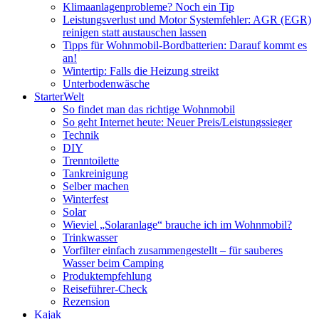
Klimaanlagenprobleme? Noch ein Tip
Leistungsverlust und Motor Systemfehler: AGR (EGR)
reinigen statt austauschen lassen
Tipps für Wohnmobil-Bordbatterien: Darauf kommt es
an!
Wintertip: Falls die Heizung streikt
Unterbodenwäsche
StarterWelt
So findet man das richtige Wohnmobil
So geht Internet heute: Neuer Preis/Leistungssieger
Technik
DIY
Trenntoilette
Tankreinigung
Selber machen
Winterfest
Solar
Wieviel „Solaranlage“ brauche ich im Wohnmobil?
Trinkwasser
Vorfilter einfach zusammengestellt – für sauberes
Wasser beim Camping
Produktempfehlung
Reiseführer-Check
Rezension
Kajak