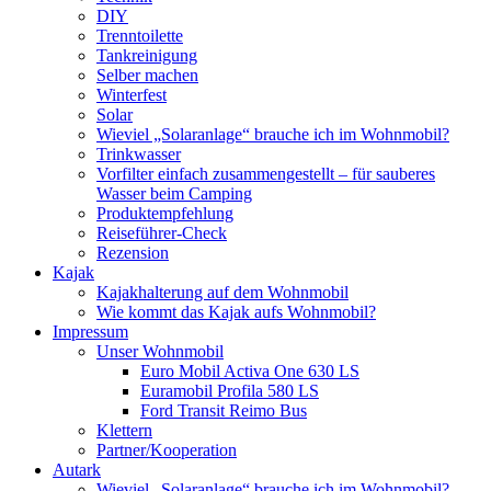
DIY
Trenntoilette
Tankreinigung
Selber machen
Winterfest
Solar
Wieviel „Solaranlage“ brauche ich im Wohnmobil?
Trinkwasser
Vorfilter einfach zusammengestellt – für sauberes
Wasser beim Camping
Produktempfehlung
Reiseführer-Check
Rezension
Kajak
Kajakhalterung auf dem Wohnmobil
Wie kommt das Kajak aufs Wohnmobil?
Impressum
Unser Wohnmobil
Euro Mobil Activa One 630 LS
Euramobil Profila 580 LS
Ford Transit Reimo Bus
Klettern
Partner/Kooperation
Autark
Wieviel „Solaranlage“ brauche ich im Wohnmobil?