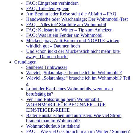
FAQ: Eingraben verhindern
FAQ: Toilettenhygiene
Am Beginn jeder Reise steht die Abfahrt – FAQ
Handwäsche oder Waschanlage: Der Wohnmobil-Test
FAQ – Alles tot? Starthilfe am Wohnmobil
FAQ: Kaltstart im Winter – Tip zum Anheizen
FAQ: Was ist ein Fender am Wohnmobil
Mückenspray: Anti-Brumm und NOBITE wirken
wirklich gut – Daumen hoch
Und schon juckt der Mückenstich nicht mehr: bite-
away : Daumen hoch!
Grundlagen
Sauberes Trinkwasser
Wieviel „Solaranlage“ brauche ich im Wohnmobil?
Wieviel „Solaranlage“ brauche ich im Wohnmobil? Teil
2
Lohnt der Kauf eines Wohnmobils, wenn man
berufstätig ist?
Ver- und Entsorgung beim Wohnmobil –
WOHNMOBIL FÜR BEGINNER – DIE
EINSTEIGER-REIHE
Batterie austauschen und aufrüsten: Wie viel Strom
braucht man im Wohnmobil?
Wohnmobilurlaub ist riskant!
FAQ – Wie viel Gas braucht man im Winter / Sommer?