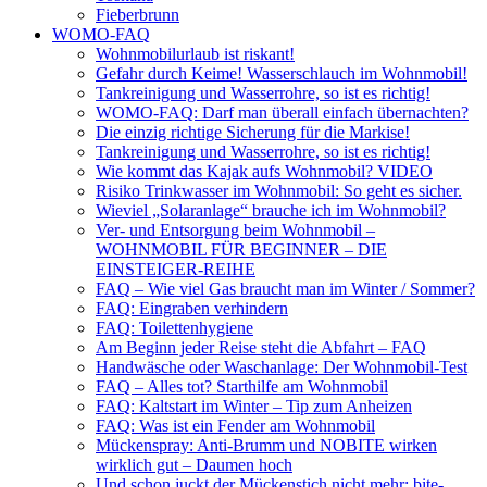
Fieberbrunn
WOMO-FAQ
Wohnmobilurlaub ist riskant!
Gefahr durch Keime! Wasserschlauch im Wohnmobil!
Tankreinigung und Wasserrohre, so ist es richtig!
WOMO-FAQ: Darf man überall einfach übernachten?
Die einzig richtige Sicherung für die Markise!
Tankreinigung und Wasserrohre, so ist es richtig!
Wie kommt das Kajak aufs Wohnmobil? VIDEO
Risiko Trinkwasser im Wohnmobil: So geht es sicher.
Wieviel „Solaranlage“ brauche ich im Wohnmobil?
Ver- und Entsorgung beim Wohnmobil –
WOHNMOBIL FÜR BEGINNER – DIE
EINSTEIGER-REIHE
FAQ – Wie viel Gas braucht man im Winter / Sommer?
FAQ: Eingraben verhindern
FAQ: Toilettenhygiene
Am Beginn jeder Reise steht die Abfahrt – FAQ
Handwäsche oder Waschanlage: Der Wohnmobil-Test
FAQ – Alles tot? Starthilfe am Wohnmobil
FAQ: Kaltstart im Winter – Tip zum Anheizen
FAQ: Was ist ein Fender am Wohnmobil
Mückenspray: Anti-Brumm und NOBITE wirken
wirklich gut – Daumen hoch
Und schon juckt der Mückenstich nicht mehr: bite-