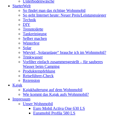
Unterbodenwäsche
StarterWelt
So findet man das richtige Wohnmobil
So geht Internet heute: Neuer Preis/Leistungssieger
Technik
DIY
Trenntoilette
Tankreinigung
Selber machen
Winterfest
Solar
Wieviel „Solaranlage“ brauche ich im Wohnmobil?
Trinkwasser
Vorfilter einfach zusammengestellt – für sauberes
Wasser beim Camping
Produktempfehlung
Reiseführer-Check
Rezension
Kajak
Kajakhalterung auf dem Wohnmobil
Wie kommt das Kajak aufs Wohnmobil?
Impressum
Unser Wohnmobil
Euro Mobil Activa One 630 LS
Euramobil Profila 580 LS