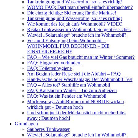
Tankreinigung und Wasserrohre, so ist es richtig!
WOMO-FAQ: Darf man überall einfach übernachten?
Die einzig richtige Sicherung für die Markise!
Tankreinigung und Wasserrohre, so ist es richtig!
Wie kommt das Kajak aufs Wohnmobil? VIDEO
Risiko Trinkwasser im Wohnmobil: So geht es sicher.
Wieviel „Solaranlage“ brauche ich im Wohnmobil?
Ver- und Entsorgung beim Wohnmobil –
WOHNMOBIL FÜR BEGINNER – DIE
EINSTEIGER-REIHE
FAQ – Wie viel Gas braucht man im Winter / Sommer?
FAQ: Eingraben verhindern
FAQ: Toilettenhygiene
Am Beginn jeder Reise steht die Abfahrt – FAQ
Handwäsche oder Waschanlage: Der Wohnmobil-Test
FAQ – Alles tot? Starthilfe am Wohnmobil
FAQ: Kaltstart im Winter – Tip zum Anheizen
FAQ: Was ist ein Fender am Wohnmobil
Mückenspray: Anti-Brumm und NOBITE wirken
wirklich gut – Daumen hoch
Und schon juckt der Mückenstich nicht mehr: bite-
away : Daumen hoch!
Grundlagen
Sauberes Trinkwasser
Wieviel „Solaranlage“ brauche ich im Wohnmobil?