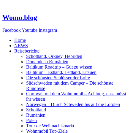
Zum
Inhalt
springen
Womo.blog
Facebook
Youtube
Instagram
Home
NEWS
Reiseberichte
Schottland, Orkney, Hebriden
Donaudelta Rumänien
Baltikum Roadtrip – Gut zu wissen
Baltikum – Estland, Lettland, Litauen
Die schönsten Schlösser der Loire
Südschweden mit dem Camper – Die schönste
Rundreise
Cornwall mit dem Wohnmobil – Achtung, dass müsst
ihr wissen
Norwegen – Durch Schweden bis auf die Lofoten
Schottland
Rumänien
Polen
Tour de Weihnachtsmarkt
Wohnmobil Top-Ziele