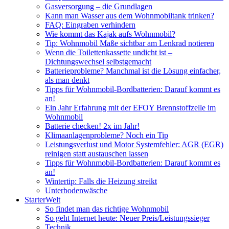
Gasversorgung – die Grundlagen
Kann man Wasser aus dem Wohnmobiltank trinken?
FAQ: Eingraben verhindern
Wie kommt das Kajak aufs Wohnmobil?
Tip: Wohnmobil Maße sichtbar am Lenkrad notieren
Wenn die Toilettenkassette undicht ist –
Dichtungswechsel selbstgemacht
Batterieprobleme? Manchmal ist die Lösung einfacher,
als man denkt
Tipps für Wohnmobil-Bordbatterien: Darauf kommt es
an!
Ein Jahr Erfahrung mit der EFOY Brennstoffzelle im
Wohnmobil
Batterie checken! 2x im Jahr!
Klimaanlagenprobleme? Noch ein Tip
Leistungsverlust und Motor Systemfehler: AGR (EGR)
reinigen statt austauschen lassen
Tipps für Wohnmobil-Bordbatterien: Darauf kommt es
an!
Wintertip: Falls die Heizung streikt
Unterbodenwäsche
StarterWelt
So findet man das richtige Wohnmobil
So geht Internet heute: Neuer Preis/Leistungssieger
Technik