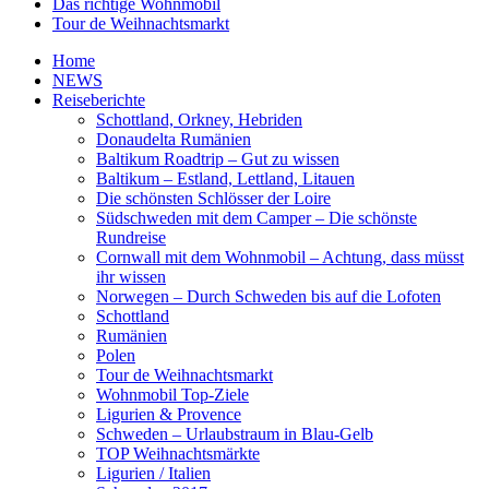
Das richtige Wohnmobil
Tour de Weihnachtsmarkt
Home
NEWS
Reiseberichte
Schottland, Orkney, Hebriden
Donaudelta Rumänien
Baltikum Roadtrip – Gut zu wissen
Baltikum – Estland, Lettland, Litauen
Die schönsten Schlösser der Loire
Südschweden mit dem Camper – Die schönste
Rundreise
Cornwall mit dem Wohnmobil – Achtung, dass müsst
ihr wissen
Norwegen – Durch Schweden bis auf die Lofoten
Schottland
Rumänien
Polen
Tour de Weihnachtsmarkt
Wohnmobil Top-Ziele
Ligurien & Provence
Schweden – Urlaubstraum in Blau-Gelb
TOP Weihnachtsmärkte
Ligurien / Italien