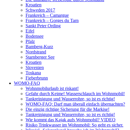
Kroatien
Schweden 2017
Frankreich – Camargue
Frankreich – Gorges du Tarn
Sankt Peter Ording
Eifel
Bodensee
Pfalz
Bamberg-Kurz
Nordstrand
Starnberger See
Kroatien
Slovenien
Toskana
Fieberbrunn
WOMO-FAQ
Wohnmobilurlaub ist riskant!
Gefahr durch Keime! Wasserschlauch im Wohnmobil!
Tankreinigung und Wasserrohre, so ist es richtig!
WOMO-FAQ: Darf man überall einfach übernachten?
Die einzig richtige Sicherung für die Markise!
Tankreinigung und Wasserrohre, so ist es richtig!
Wie kommt das Kajak aufs Wohnmobil? VIDEO
Risiko Trinkwasser im Wohnmobil: So geht es sicher.