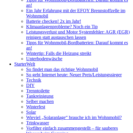
an!
Ein Jahr Erfahrung mit der EFOY Brennstoffzelle im
Wohnmobil
Batterie checken! 2x im Jahr!
Klimaanlagenprobleme? Noch ein Tip
Leistungsverlust und Motor Systemfehler: AGR (EGR)
reinigen statt austauschen lassen
Tipps für Wohnmobil-Bordbatterien: Darauf kommt es
an!
Wintertip: Falls die Heizung streikt
Unterbodenwäsche
StarterWelt
So findet man das richtige Wohnmobil
So geht Internet heute: Neuer Preis/Leistungssieger
Technik
DIY
Trenntoilette
Tankreinigung
Selber machen
Winterfest
Solar
Wieviel „Solaranlage“ brauche ich im Wohnmobil?
Trinkwasser
Vorfilter einfach zusammengestellt – für sauberes