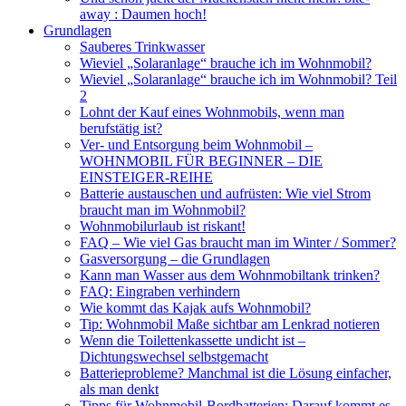
away : Daumen hoch!
Grundlagen
Sauberes Trinkwasser
Wieviel „Solaranlage“ brauche ich im Wohnmobil?
Wieviel „Solaranlage“ brauche ich im Wohnmobil? Teil
2
Lohnt der Kauf eines Wohnmobils, wenn man
berufstätig ist?
Ver- und Entsorgung beim Wohnmobil –
WOHNMOBIL FÜR BEGINNER – DIE
EINSTEIGER-REIHE
Batterie austauschen und aufrüsten: Wie viel Strom
braucht man im Wohnmobil?
Wohnmobilurlaub ist riskant!
FAQ – Wie viel Gas braucht man im Winter / Sommer?
Gasversorgung – die Grundlagen
Kann man Wasser aus dem Wohnmobiltank trinken?
FAQ: Eingraben verhindern
Wie kommt das Kajak aufs Wohnmobil?
Tip: Wohnmobil Maße sichtbar am Lenkrad notieren
Wenn die Toilettenkassette undicht ist –
Dichtungswechsel selbstgemacht
Batterieprobleme? Manchmal ist die Lösung einfacher,
als man denkt
Tipps für Wohnmobil-Bordbatterien: Darauf kommt es