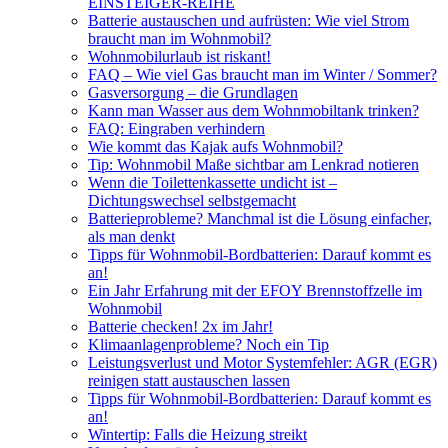
EINSTEIGER-REIHE
Batterie austauschen und aufrüsten: Wie viel Strom
braucht man im Wohnmobil?
Wohnmobilurlaub ist riskant!
FAQ – Wie viel Gas braucht man im Winter / Sommer?
Gasversorgung – die Grundlagen
Kann man Wasser aus dem Wohnmobiltank trinken?
FAQ: Eingraben verhindern
Wie kommt das Kajak aufs Wohnmobil?
Tip: Wohnmobil Maße sichtbar am Lenkrad notieren
Wenn die Toilettenkassette undicht ist –
Dichtungswechsel selbstgemacht
Batterieprobleme? Manchmal ist die Lösung einfacher,
als man denkt
Tipps für Wohnmobil-Bordbatterien: Darauf kommt es
an!
Ein Jahr Erfahrung mit der EFOY Brennstoffzelle im
Wohnmobil
Batterie checken! 2x im Jahr!
Klimaanlagenprobleme? Noch ein Tip
Leistungsverlust und Motor Systemfehler: AGR (EGR)
reinigen statt austauschen lassen
Tipps für Wohnmobil-Bordbatterien: Darauf kommt es
an!
Wintertip: Falls die Heizung streikt