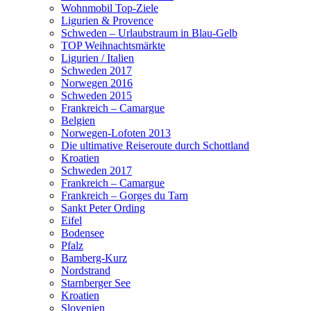
Wohnmobil Top-Ziele
Ligurien & Provence
Schweden – Urlaubstraum in Blau-Gelb
TOP Weihnachtsmärkte
Ligurien / Italien
Schweden 2017
Norwegen 2016
Schweden 2015
Frankreich – Camargue
Belgien
Norwegen-Lofoten 2013
Die ultimative Reiseroute durch Schottland
Kroatien
Schweden 2017
Frankreich – Camargue
Frankreich – Gorges du Tarn
Sankt Peter Ording
Eifel
Bodensee
Pfalz
Bamberg-Kurz
Nordstrand
Starnberger See
Kroatien
Slovenien