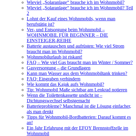
Wieviel „Solaranlage“ brauche ich im Wohnmobil?
Wieviel „Solaranlage“ brauche ich im Wohnmobil? Teil
2
Lohnt der Kauf eines Wohnmobils, wenn man
berufstätig ist?
Ver- und Entsorgung beim Wohnmobil –
WOHNMOBIL FÜR BEGINNER – DIE
EINSTEIGER-REIHE
Batterie austauschen und aufrüsten: Wie viel Strom
braucht man im Wohnmobil?
Wohnmobilurlaub ist riskant!
FAQ – Wie viel Gas braucht man im Winter / Sommer?
Gasversorgung – die Grundlagen
Kann man Wasser aus dem Wohnmobiltank trinken?
FAQ: Eingraben verhindern
Wie kommt das Kajak aufs Wohnmobil?
Tip: Wohnmobil Maße sichtbar am Lenkrad notieren
Wenn die Toilettenkassette undicht ist –
Dichtungswechsel selbstgemacht
Batterieprobleme? Manchmal ist die Lösung einfacher,
als man denkt
Tipps für Wohnmobil-Bordbatterien: Darauf kommt es
an!
Ein Jahr Erfahrung mit der EFOY Brennstoffzelle im
Wohnmobil