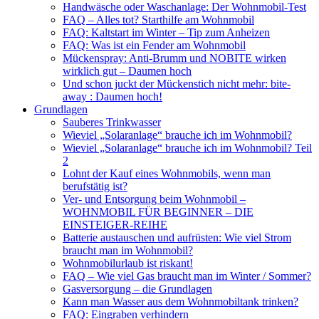
Handwäsche oder Waschanlage: Der Wohnmobil-Test
FAQ – Alles tot? Starthilfe am Wohnmobil
FAQ: Kaltstart im Winter – Tip zum Anheizen
FAQ: Was ist ein Fender am Wohnmobil
Mückenspray: Anti-Brumm und NOBITE wirken
wirklich gut – Daumen hoch
Und schon juckt der Mückenstich nicht mehr: bite-
away : Daumen hoch!
Grundlagen
Sauberes Trinkwasser
Wieviel „Solaranlage“ brauche ich im Wohnmobil?
Wieviel „Solaranlage“ brauche ich im Wohnmobil? Teil
2
Lohnt der Kauf eines Wohnmobils, wenn man
berufstätig ist?
Ver- und Entsorgung beim Wohnmobil –
WOHNMOBIL FÜR BEGINNER – DIE
EINSTEIGER-REIHE
Batterie austauschen und aufrüsten: Wie viel Strom
braucht man im Wohnmobil?
Wohnmobilurlaub ist riskant!
FAQ – Wie viel Gas braucht man im Winter / Sommer?
Gasversorgung – die Grundlagen
Kann man Wasser aus dem Wohnmobiltank trinken?
FAQ: Eingraben verhindern