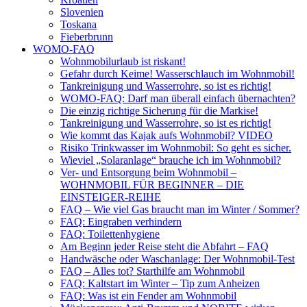
Slovenien
Toskana
Fieberbrunn
WOMO-FAQ
Wohnmobilurlaub ist riskant!
Gefahr durch Keime! Wasserschlauch im Wohnmobil!
Tankreinigung und Wasserrohre, so ist es richtig!
WOMO-FAQ: Darf man überall einfach übernachten?
Die einzig richtige Sicherung für die Markise!
Tankreinigung und Wasserrohre, so ist es richtig!
Wie kommt das Kajak aufs Wohnmobil? VIDEO
Risiko Trinkwasser im Wohnmobil: So geht es sicher.
Wieviel „Solaranlage“ brauche ich im Wohnmobil?
Ver- und Entsorgung beim Wohnmobil –
WOHNMOBIL FÜR BEGINNER – DIE
EINSTEIGER-REIHE
FAQ – Wie viel Gas braucht man im Winter / Sommer?
FAQ: Eingraben verhindern
FAQ: Toilettenhygiene
Am Beginn jeder Reise steht die Abfahrt – FAQ
Handwäsche oder Waschanlage: Der Wohnmobil-Test
FAQ – Alles tot? Starthilfe am Wohnmobil
FAQ: Kaltstart im Winter – Tip zum Anheizen
FAQ: Was ist ein Fender am Wohnmobil