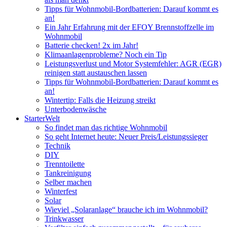
Tipps für Wohnmobil-Bordbatterien: Darauf kommt es
an!
Ein Jahr Erfahrung mit der EFOY Brennstoffzelle im
Wohnmobil
Batterie checken! 2x im Jahr!
Klimaanlagenprobleme? Noch ein Tip
Leistungsverlust und Motor Systemfehler: AGR (EGR)
reinigen statt austauschen lassen
Tipps für Wohnmobil-Bordbatterien: Darauf kommt es
an!
Wintertip: Falls die Heizung streikt
Unterbodenwäsche
StarterWelt
So findet man das richtige Wohnmobil
So geht Internet heute: Neuer Preis/Leistungssieger
Technik
DIY
Trenntoilette
Tankreinigung
Selber machen
Winterfest
Solar
Wieviel „Solaranlage“ brauche ich im Wohnmobil?
Trinkwasser