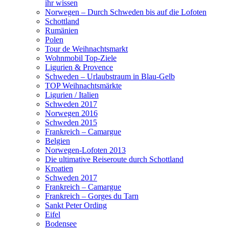
ihr wissen
Norwegen – Durch Schweden bis auf die Lofoten
Schottland
Rumänien
Polen
Tour de Weihnachtsmarkt
Wohnmobil Top-Ziele
Ligurien & Provence
Schweden – Urlaubstraum in Blau-Gelb
TOP Weihnachtsmärkte
Ligurien / Italien
Schweden 2017
Norwegen 2016
Schweden 2015
Frankreich – Camargue
Belgien
Norwegen-Lofoten 2013
Die ultimative Reiseroute durch Schottland
Kroatien
Schweden 2017
Frankreich – Camargue
Frankreich – Gorges du Tarn
Sankt Peter Ording
Eifel
Bodensee