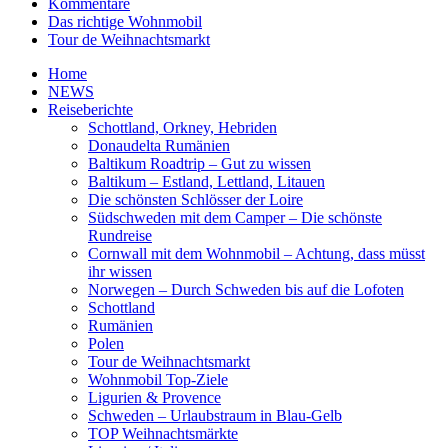
Kommentare
Das richtige Wohnmobil
Tour de Weihnachtsmarkt
Home
NEWS
Reiseberichte
Schottland, Orkney, Hebriden
Donaudelta Rumänien
Baltikum Roadtrip – Gut zu wissen
Baltikum – Estland, Lettland, Litauen
Die schönsten Schlösser der Loire
Südschweden mit dem Camper – Die schönste
Rundreise
Cornwall mit dem Wohnmobil – Achtung, dass müsst
ihr wissen
Norwegen – Durch Schweden bis auf die Lofoten
Schottland
Rumänien
Polen
Tour de Weihnachtsmarkt
Wohnmobil Top-Ziele
Ligurien & Provence
Schweden – Urlaubstraum in Blau-Gelb
TOP Weihnachtsmärkte