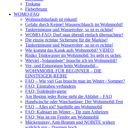
Toskana
Fieberbrunn
WOMO-FAQ
Wohnmobilurlaub ist riskant!
Gefahr durch Keime! Wasserschlauch im Wohnmobil!
Tankreinigung und Wasserrohre, so ist es richtig!
WOMO-FAQ: Darf man überall einfach übernachten?
Die einzig richtige Sicherung für die Markise!
Tankreinigung und Wasserrohre, so ist es richtig!
Wie kommt das Kajak aufs Wohnmobil? VIDEO
Risiko Trinkwasser im Wohnmobil: So geht es sicher.
Wieviel „Solaranlage“ brauche ich im Wohnmobil?
Ver- und Entsorgung beim Wohnmobil –
WOHNMOBIL FÜR BEGINNER – DIE
EINSTEIGER-REIHE
FAQ – Wie viel Gas braucht man im Winter / Sommer?
FAQ: Eingraben verhindern
FAQ: Toilettenhygiene
Am Beginn jeder Reise steht die Abfahrt – FAQ
Handwäsche oder Waschanlage: Der Wohnmobil-Test
FAQ – Alles tot? Starthilfe am Wohnmobil
FAQ: Kaltstart im Winter – Tip zum Anheizen
FAQ: Was ist ein Fender am Wohnmobil
Mückenspray: Anti-Brumm und NOBITE wirken
wirklich gut – Daumen hoch