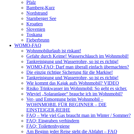
Pfalz
Bamberg-Kurz
Nordstrand
Starnberger See
Kroatien
Slovenien
Toskana
Fieberbrunn
WOMO-FAQ
Wohnmobilurlaub ist riskant!
Gefahr durch Keime! Wasserschlauch im Wohnmobil!
Tankreinigung und Wasserrohre, so ist es richtig!
WOMO-FAQ: Darf man überall einfach übernachten?
Die einzig richtige Sicherung für die Markise!
Tankreinigung und Wasserrohre, so ist es richtig!
Wie kommt das Kajak aufs Wohnmobil? VIDEO
Risiko Trinkwasser im Wohnmobil: So geht es sicher.
Wieviel „Solaranlage“ brauche ich im Wohnmobil?
Ver- und Entsorgung beim Wohnmobil –
WOHNMOBIL FÜR BEGINNER – DIE
EINSTEIGER-REIHE
FAQ – Wie viel Gas braucht man im Winter / Sommer?
FAQ: Eingraben verhindern
FAQ: Toilettenhygiene
Am Beginn jeder Reise steht die Abfahrt – FAQ