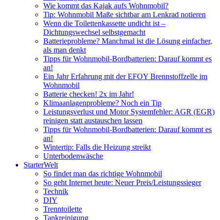
Wie kommt das Kajak aufs Wohnmobil?
Tip: Wohnmobil Maße sichtbar am Lenkrad notieren
Wenn die Toilettenkassette undicht ist –
Dichtungswechsel selbstgemacht
Batterieprobleme? Manchmal ist die Lösung einfacher,
als man denkt
Tipps für Wohnmobil-Bordbatterien: Darauf kommt es
an!
Ein Jahr Erfahrung mit der EFOY Brennstoffzelle im
Wohnmobil
Batterie checken! 2x im Jahr!
Klimaanlagenprobleme? Noch ein Tip
Leistungsverlust und Motor Systemfehler: AGR (EGR)
reinigen statt austauschen lassen
Tipps für Wohnmobil-Bordbatterien: Darauf kommt es
an!
Wintertip: Falls die Heizung streikt
Unterbodenwäsche
StarterWelt
So findet man das richtige Wohnmobil
So geht Internet heute: Neuer Preis/Leistungssieger
Technik
DIY
Trenntoilette
Tankreinigung