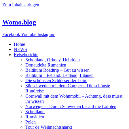
Zum Inhalt springen
Womo.blog
Facebook
Youtube
Instagram
Home
NEWS
Reiseberichte
Schottland, Orkney, Hebriden
Donaudelta Rumänien
Baltikum Roadtrip – Gut zu wissen
Baltikum – Estland, Lettland, Litauen
Die schönsten Schlösser der Loire
Südschweden mit dem Camper – Die schönste
Rundreise
Cornwall mit dem Wohnmobil – Achtung, dass müsst
ihr wissen
Norwegen – Durch Schweden bis auf die Lofoten
Schottland
Rumänien
Polen
Tour de Weihnachtsmarkt