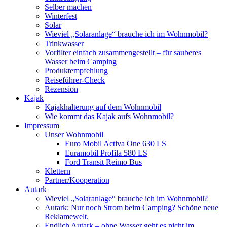
Selber machen
Winterfest
Solar
Wieviel „Solaranlage“ brauche ich im Wohnmobil?
Trinkwasser
Vorfilter einfach zusammengestellt – für sauberes
Wasser beim Camping
Produktempfehlung
Reiseführer-Check
Rezension
Kajak
Kajakhalterung auf dem Wohnmobil
Wie kommt das Kajak aufs Wohnmobil?
Impressum
Unser Wohnmobil
Euro Mobil Activa One 630 LS
Euramobil Profila 580 LS
Ford Transit Reimo Bus
Klettern
Partner/Kooperation
Autark
Wieviel „Solaranlage“ brauche ich im Wohnmobil?
Autark: Nur noch Strom beim Camping? Schöne neue
Reklamewelt.
Endlich Autark – ohne Wasser geht es nicht im