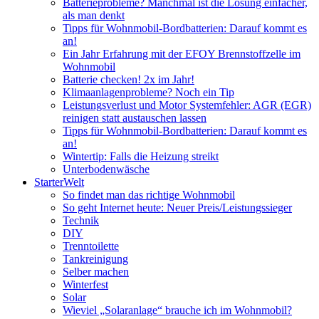
Batterieprobleme? Manchmal ist die Lösung einfacher,
als man denkt
Tipps für Wohnmobil-Bordbatterien: Darauf kommt es
an!
Ein Jahr Erfahrung mit der EFOY Brennstoffzelle im
Wohnmobil
Batterie checken! 2x im Jahr!
Klimaanlagenprobleme? Noch ein Tip
Leistungsverlust und Motor Systemfehler: AGR (EGR)
reinigen statt austauschen lassen
Tipps für Wohnmobil-Bordbatterien: Darauf kommt es
an!
Wintertip: Falls die Heizung streikt
Unterbodenwäsche
StarterWelt
So findet man das richtige Wohnmobil
So geht Internet heute: Neuer Preis/Leistungssieger
Technik
DIY
Trenntoilette
Tankreinigung
Selber machen
Winterfest
Solar
Wieviel „Solaranlage“ brauche ich im Wohnmobil?