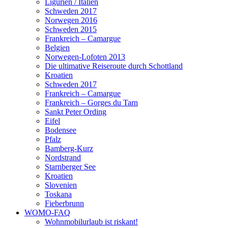
Ligurien / Italien
Schweden 2017
Norwegen 2016
Schweden 2015
Frankreich – Camargue
Belgien
Norwegen-Lofoten 2013
Die ultimative Reiseroute durch Schottland
Kroatien
Schweden 2017
Frankreich – Camargue
Frankreich – Gorges du Tarn
Sankt Peter Ording
Eifel
Bodensee
Pfalz
Bamberg-Kurz
Nordstrand
Starnberger See
Kroatien
Slovenien
Toskana
Fieberbrunn
WOMO-FAQ
Wohnmobilurlaub ist riskant!