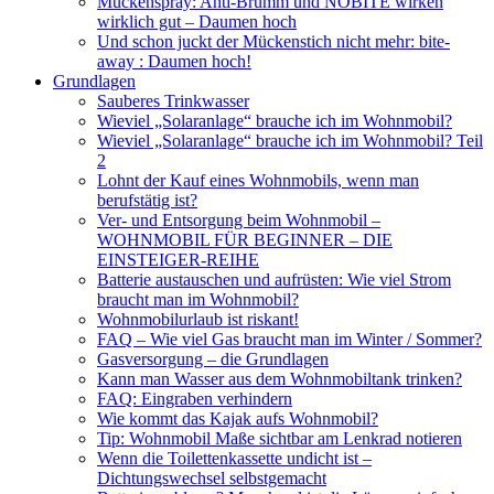
Mückenspray: Anti-Brumm und NOBITE wirken
wirklich gut – Daumen hoch
Und schon juckt der Mückenstich nicht mehr: bite-
away : Daumen hoch!
Grundlagen
Sauberes Trinkwasser
Wieviel „Solaranlage“ brauche ich im Wohnmobil?
Wieviel „Solaranlage“ brauche ich im Wohnmobil? Teil
2
Lohnt der Kauf eines Wohnmobils, wenn man
berufstätig ist?
Ver- und Entsorgung beim Wohnmobil –
WOHNMOBIL FÜR BEGINNER – DIE
EINSTEIGER-REIHE
Batterie austauschen und aufrüsten: Wie viel Strom
braucht man im Wohnmobil?
Wohnmobilurlaub ist riskant!
FAQ – Wie viel Gas braucht man im Winter / Sommer?
Gasversorgung – die Grundlagen
Kann man Wasser aus dem Wohnmobiltank trinken?
FAQ: Eingraben verhindern
Wie kommt das Kajak aufs Wohnmobil?
Tip: Wohnmobil Maße sichtbar am Lenkrad notieren
Wenn die Toilettenkassette undicht ist –
Dichtungswechsel selbstgemacht