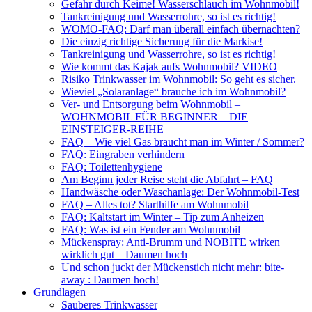
Gefahr durch Keime! Wasserschlauch im Wohnmobil!
Tankreinigung und Wasserrohre, so ist es richtig!
WOMO-FAQ: Darf man überall einfach übernachten?
Die einzig richtige Sicherung für die Markise!
Tankreinigung und Wasserrohre, so ist es richtig!
Wie kommt das Kajak aufs Wohnmobil? VIDEO
Risiko Trinkwasser im Wohnmobil: So geht es sicher.
Wieviel „Solaranlage“ brauche ich im Wohnmobil?
Ver- und Entsorgung beim Wohnmobil –
WOHNMOBIL FÜR BEGINNER – DIE
EINSTEIGER-REIHE
FAQ – Wie viel Gas braucht man im Winter / Sommer?
FAQ: Eingraben verhindern
FAQ: Toilettenhygiene
Am Beginn jeder Reise steht die Abfahrt – FAQ
Handwäsche oder Waschanlage: Der Wohnmobil-Test
FAQ – Alles tot? Starthilfe am Wohnmobil
FAQ: Kaltstart im Winter – Tip zum Anheizen
FAQ: Was ist ein Fender am Wohnmobil
Mückenspray: Anti-Brumm und NOBITE wirken
wirklich gut – Daumen hoch
Und schon juckt der Mückenstich nicht mehr: bite-
away : Daumen hoch!
Grundlagen
Sauberes Trinkwasser