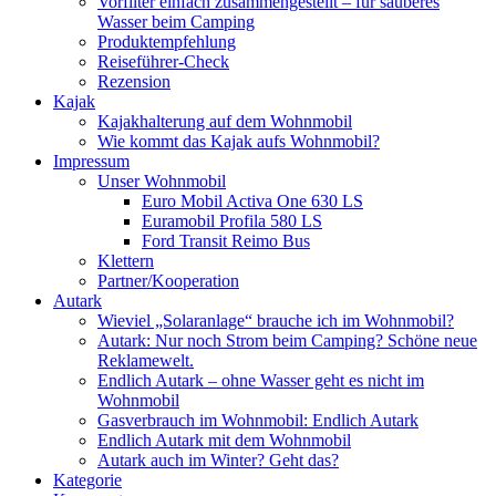
Vorfilter einfach zusammengestellt – für sauberes
Wasser beim Camping
Produktempfehlung
Reiseführer-Check
Rezension
Kajak
Kajakhalterung auf dem Wohnmobil
Wie kommt das Kajak aufs Wohnmobil?
Impressum
Unser Wohnmobil
Euro Mobil Activa One 630 LS
Euramobil Profila 580 LS
Ford Transit Reimo Bus
Klettern
Partner/Kooperation
Autark
Wieviel „Solaranlage“ brauche ich im Wohnmobil?
Autark: Nur noch Strom beim Camping? Schöne neue
Reklamewelt.
Endlich Autark – ohne Wasser geht es nicht im
Wohnmobil
Gasverbrauch im Wohnmobil: Endlich Autark
Endlich Autark mit dem Wohnmobil
Autark auch im Winter? Geht das?
Kategorie