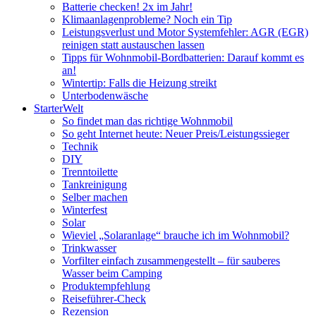
Batterie checken! 2x im Jahr!
Klimaanlagenprobleme? Noch ein Tip
Leistungsverlust und Motor Systemfehler: AGR (EGR)
reinigen statt austauschen lassen
Tipps für Wohnmobil-Bordbatterien: Darauf kommt es
an!
Wintertip: Falls die Heizung streikt
Unterbodenwäsche
StarterWelt
So findet man das richtige Wohnmobil
So geht Internet heute: Neuer Preis/Leistungssieger
Technik
DIY
Trenntoilette
Tankreinigung
Selber machen
Winterfest
Solar
Wieviel „Solaranlage“ brauche ich im Wohnmobil?
Trinkwasser
Vorfilter einfach zusammengestellt – für sauberes
Wasser beim Camping
Produktempfehlung
Reiseführer-Check
Rezension