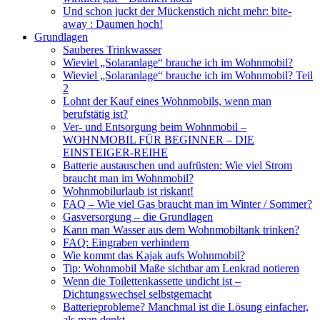
Und schon juckt der Mückenstich nicht mehr: bite-
away : Daumen hoch!
Grundlagen
Sauberes Trinkwasser
Wieviel „Solaranlage“ brauche ich im Wohnmobil?
Wieviel „Solaranlage“ brauche ich im Wohnmobil? Teil
2
Lohnt der Kauf eines Wohnmobils, wenn man
berufstätig ist?
Ver- und Entsorgung beim Wohnmobil –
WOHNMOBIL FÜR BEGINNER – DIE
EINSTEIGER-REIHE
Batterie austauschen und aufrüsten: Wie viel Strom
braucht man im Wohnmobil?
Wohnmobilurlaub ist riskant!
FAQ – Wie viel Gas braucht man im Winter / Sommer?
Gasversorgung – die Grundlagen
Kann man Wasser aus dem Wohnmobiltank trinken?
FAQ: Eingraben verhindern
Wie kommt das Kajak aufs Wohnmobil?
Tip: Wohnmobil Maße sichtbar am Lenkrad notieren
Wenn die Toilettenkassette undicht ist –
Dichtungswechsel selbstgemacht
Batterieprobleme? Manchmal ist die Lösung einfacher,
als man denkt