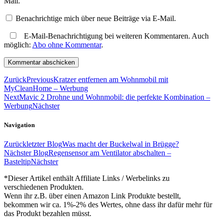
Mail.
Benachrichtige mich über neue Beiträge via E-Mail.
E-Mail-Benachrichtigung bei weiteren Kommentaren. Auch
möglich:
Abo ohne Kommentar
.
Zurück
Previous
Kratzer entfernen am Wohnmobil mit
MyCleanHome – Werbung
Next
Mavic 2 Drohne und Wohnmobil: die perfekte Kombination –
Werbung
Nächster
Navigation
Zurück
letzter Blog
Was macht der Buckelwal in Brügge?
Nächster Blog
Regensensor am Ventilator abschalten –
Basteltip
Nächster
*Dieser Artikel enthält Affiliate Links / Werbelinks zu
verschiedenen Produkten.
Wenn ihr z.B. über einen Amazon Link Produkte bestellt,
bekommen wir ca. 1%-2% des Wertes, ohne dass ihr dafür mehr für
das Produkt bezahlen müsst.