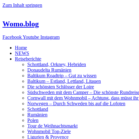
Zum Inhalt springen
Womo.blog
Facebook
Youtube
Instagram
Home
NEWS
Reiseberichte
Schottland, Orkney, Hebriden
Donaudelta Rumänien
Baltikum Roadtrip – Gut zu wissen
Baltikum – Estland, Lettland, Litauen
Die schönsten Schlösser der Loire
Südschweden mit dem Camper – Die schönste Rundreis
Cornwall mit dem Wohnmobil – Achtung, dass müsst ihr
Norwegen – Durch Schweden bis auf die Lofoten
Schottland
Rumänien
Polen
Tour de Weihnachtsmarkt
Wohnmobil Top-Ziele
Ligurien & Provence