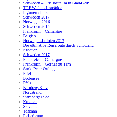
Schweden – Urlaubstraum in Blau-Gelb
TOP Weihnachtsmärkte
Ligurien / Italien
Schweden 2017
Norwegen 2016
Schweden 2015
Frankreich – Camargue
Belgien
Norwegen-Lofoten 2013
Die ultimative Reiseroute durch Schottland
Kroatien
Schweden 2017
Frankreich – Camargue
Frankreich – Gorges du Tarn
Sankt Peter Ording
Eifel
Bodensee
Pfalz
Bamberg-Kurz
Nordstrand
Starnberger See
Kroatien
Slovenien
Toskana
Fieberbrunn