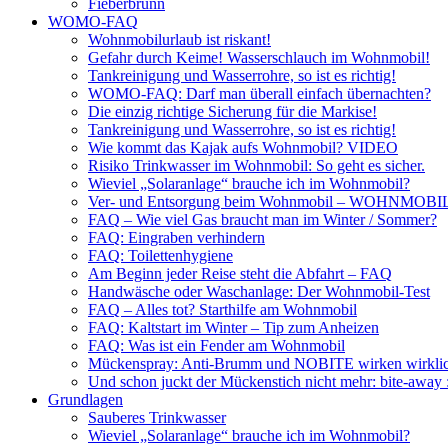
Fieberbrunn
WOMO-FAQ
Wohnmobilurlaub ist riskant!
Gefahr durch Keime! Wasserschlauch im Wohnmobil!
Tankreinigung und Wasserrohre, so ist es richtig!
WOMO-FAQ: Darf man überall einfach übernachten?
Die einzig richtige Sicherung für die Markise!
Tankreinigung und Wasserrohre, so ist es richtig!
Wie kommt das Kajak aufs Wohnmobil? VIDEO
Risiko Trinkwasser im Wohnmobil: So geht es sicher.
Wieviel „Solaranlage“ brauche ich im Wohnmobil?
Ver- und Entsorgung beim Wohnmobil – WOHNMO
FAQ – Wie viel Gas braucht man im Winter / Sommer?
FAQ: Eingraben verhindern
FAQ: Toilettenhygiene
Am Beginn jeder Reise steht die Abfahrt – FAQ
Handwäsche oder Waschanlage: Der Wohnmobil-Test
FAQ – Alles tot? Starthilfe am Wohnmobil
FAQ: Kaltstart im Winter – Tip zum Anheizen
FAQ: Was ist ein Fender am Wohnmobil
Mückenspray: Anti-Brumm und NOBITE wirken wirklic
Und schon juckt der Mückenstich nicht mehr: bite-away
Grundlagen
Sauberes Trinkwasser
Wieviel „Solaranlage“ brauche ich im Wohnmobil?