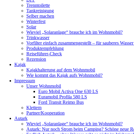
Trenntoilette
Tankreinigung
Selber machen
Winterfest
Solar
Wieviel „Solaranlage“ brauche ich im Wohnmobil?
Trinkwasser
Vorfilter einfach zusammengestellt – für sauberes Wass
Produktempfehlung
Reiseführer-Check
Rezension
Kajak
Kajakhalterung auf dem Wohnmobil
Wie kommt das Kajak aufs Wohnmobil?
Impressum
Unser Wohnmobil
Euro Mobil Activa One 630 LS
Euramobil Profila 580 LS
Ford Transit Reimo Bus
Klettern
Partner/Kooperation
Autark
Wieviel „Solaranlage“ brauche ich im Wohnmobil?
Autark: Nur noch Strom beim Camping? Schöne neue R