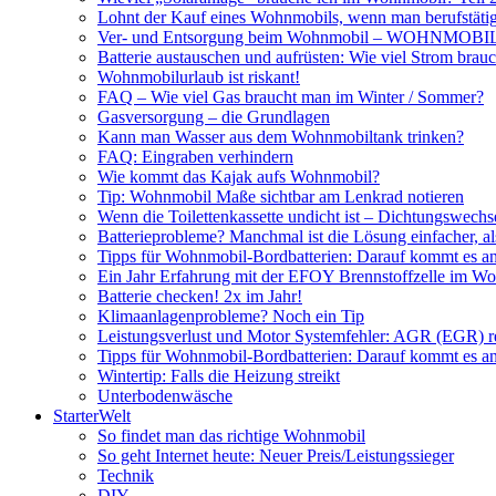
Lohnt der Kauf eines Wohnmobils, wenn man berufstätig
Ver- und Entsorgung beim Wohnmobil – WOHNMO
Batterie austauschen und aufrüsten: Wie viel Strom br
Wohnmobilurlaub ist riskant!
FAQ – Wie viel Gas braucht man im Winter / Sommer?
Gasversorgung – die Grundlagen
Kann man Wasser aus dem Wohnmobiltank trinken?
FAQ: Eingraben verhindern
Wie kommt das Kajak aufs Wohnmobil?
Tip: Wohnmobil Maße sichtbar am Lenkrad notieren
Wenn die Toilettenkassette undicht ist – Dichtungswechs
Batterieprobleme? Manchmal ist die Lösung einfacher, a
Tipps für Wohnmobil-Bordbatterien: Darauf kommt es a
Ein Jahr Erfahrung mit der EFOY Brennstoffzelle im W
Batterie checken! 2x im Jahr!
Klimaanlagenprobleme? Noch ein Tip
Leistungsverlust und Motor Systemfehler: AGR (EGR) rei
Tipps für Wohnmobil-Bordbatterien: Darauf kommt es a
Wintertip: Falls die Heizung streikt
Unterbodenwäsche
StarterWelt
So findet man das richtige Wohnmobil
So geht Internet heute: Neuer Preis/Leistungssieger
Technik
DIY