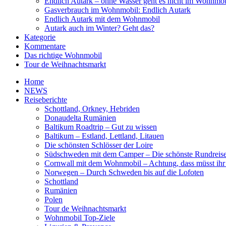
Endlich Autark – ohne Wasser geht es nicht im Wohnmob
Gasverbrauch im Wohnmobil: Endlich Autark
Endlich Autark mit dem Wohnmobil
Autark auch im Winter? Geht das?
Kategorie
Kommentare
Das richtige Wohnmobil
Tour de Weihnachtsmarkt
Home
NEWS
Reiseberichte
Schottland, Orkney, Hebriden
Donaudelta Rumänien
Baltikum Roadtrip – Gut zu wissen
Baltikum – Estland, Lettland, Litauen
Die schönsten Schlösser der Loire
Südschweden mit dem Camper – Die schönste Rundreis
Cornwall mit dem Wohnmobil – Achtung, dass müsst ihr
Norwegen – Durch Schweden bis auf die Lofoten
Schottland
Rumänien
Polen
Tour de Weihnachtsmarkt
Wohnmobil Top-Ziele