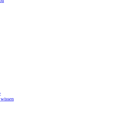
il
e
 wissen