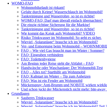
WOMO-FAQ
Wohnmobilurlaub ist riskant!
Gefahr durch Keime! Wasserschlauch im Wohnmobil!
Tankreinigung und Wasserrohre, so ist es richtig!
WOMO-FAQ: Darf man überall einfach übernachten?
Die einzig richtige Sicherung für die Markise!
Tankreinigung und Wasserrohre, so ist es richtig!
Wie kommt das Kajak aufs Wohnmobil? VIDEO
Risiko Trinkwasser im Wohnmobil: So geht es sicher.
Wieviel „Solaranlage“ brauche ich im Wohnmobil?
Ver- und Entsorgung beim Wohnmobil – WOHNMO
FAQ – Wie viel Gas braucht man im Winter / Sommer?
FAQ: Eingraben verhindern
FAQ: Toilettenhygiene
Am Beginn jeder Reise steht die Abfahrt – FAQ
Handwäsche oder Waschanlage: Der Wohnmobil-Test
FAQ – Alles tot? Starthilfe am Wohnmobil
FAQ: Kaltstart im Winter – Tip zum Anheizen
FAQ: Was ist ein Fender am Wohnmobil
Mückenspray: Anti-Brumm und NOBITE wirken wirklic
Und schon juckt der Mückenstich nicht mehr: bite-away
Grundlagen
Sauberes Trinkwasser
Wieviel „Solaranlage“ brauche ich im Wohnmobil?
Wieviel „Solaranlage“ brauche ich im Wohnmobil? Teil 