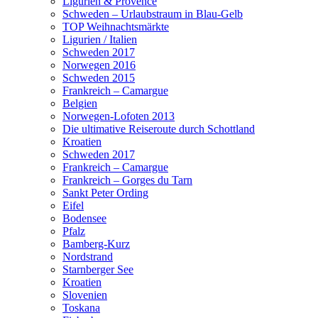
Ligurien & Provence
Schweden – Urlaubstraum in Blau-Gelb
TOP Weihnachtsmärkte
Ligurien / Italien
Schweden 2017
Norwegen 2016
Schweden 2015
Frankreich – Camargue
Belgien
Norwegen-Lofoten 2013
Die ultimative Reiseroute durch Schottland
Kroatien
Schweden 2017
Frankreich – Camargue
Frankreich – Gorges du Tarn
Sankt Peter Ording
Eifel
Bodensee
Pfalz
Bamberg-Kurz
Nordstrand
Starnberger See
Kroatien
Slovenien
Toskana