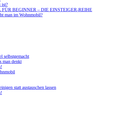
 ist?
BIL FÜR BEGINNER – DIE EINSTEIGER-REIHE
aucht man im Wohnmobil?
el selbstgemacht
ls man denkt
n!
ohnmobil
nigen statt austauschen lassen
n!