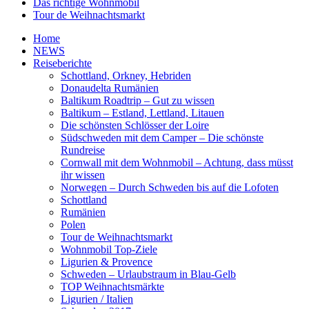
Das richtige Wohnmobil
Tour de Weihnachtsmarkt
Home
NEWS
Reiseberichte
Schottland, Orkney, Hebriden
Donaudelta Rumänien
Baltikum Roadtrip – Gut zu wissen
Baltikum – Estland, Lettland, Litauen
Die schönsten Schlösser der Loire
Südschweden mit dem Camper – Die schönste
Rundreise
Cornwall mit dem Wohnmobil – Achtung, dass müsst
ihr wissen
Norwegen – Durch Schweden bis auf die Lofoten
Schottland
Rumänien
Polen
Tour de Weihnachtsmarkt
Wohnmobil Top-Ziele
Ligurien & Provence
Schweden – Urlaubstraum in Blau-Gelb
TOP Weihnachtsmärkte
Ligurien / Italien