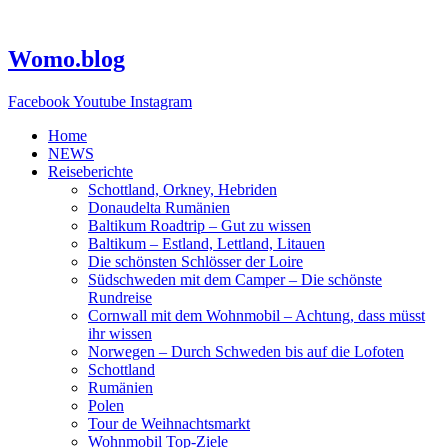
Zum
Inhalt
springen
Womo.blog
Facebook
Youtube
Instagram
Home
NEWS
Reiseberichte
Schottland, Orkney, Hebriden
Donaudelta Rumänien
Baltikum Roadtrip – Gut zu wissen
Baltikum – Estland, Lettland, Litauen
Die schönsten Schlösser der Loire
Südschweden mit dem Camper – Die schönste
Rundreise
Cornwall mit dem Wohnmobil – Achtung, dass müsst
ihr wissen
Norwegen – Durch Schweden bis auf die Lofoten
Schottland
Rumänien
Polen
Tour de Weihnachtsmarkt
Wohnmobil Top-Ziele