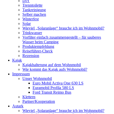
DIY
Trenntoilette
Tankreinigung
Selber machen
Winterfest
Solar
Wieviel „Solaranlage“ brauche ich im Wohnmobil?
Trinkwasser
Vorfilter einfach zusammengestellt – für sauberes
Wasser beim Camping
Produktempfehlung
Reiseführer-Check
Rezension
Kajak
Kajakhalterung auf dem Wohnmobil
Wie kommt das Kajak aufs Wohnmobil?
Impressum
Unser Wohnmobil
Euro Mobil Activa One 630 LS
Euramobil Profila 580 LS
Ford Transit Reimo Bus
Klettern
Partner/Kooperation
Autark
Wieviel „Solaranlage“ brauche ich im Wohnmobil?