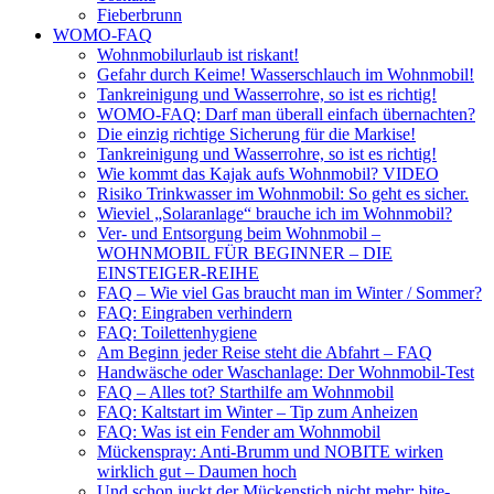
Fieberbrunn
WOMO-FAQ
Wohnmobilurlaub ist riskant!
Gefahr durch Keime! Wasserschlauch im Wohnmobil!
Tankreinigung und Wasserrohre, so ist es richtig!
WOMO-FAQ: Darf man überall einfach übernachten?
Die einzig richtige Sicherung für die Markise!
Tankreinigung und Wasserrohre, so ist es richtig!
Wie kommt das Kajak aufs Wohnmobil? VIDEO
Risiko Trinkwasser im Wohnmobil: So geht es sicher.
Wieviel „Solaranlage“ brauche ich im Wohnmobil?
Ver- und Entsorgung beim Wohnmobil –
WOHNMOBIL FÜR BEGINNER – DIE
EINSTEIGER-REIHE
FAQ – Wie viel Gas braucht man im Winter / Sommer?
FAQ: Eingraben verhindern
FAQ: Toilettenhygiene
Am Beginn jeder Reise steht die Abfahrt – FAQ
Handwäsche oder Waschanlage: Der Wohnmobil-Test
FAQ – Alles tot? Starthilfe am Wohnmobil
FAQ: Kaltstart im Winter – Tip zum Anheizen
FAQ: Was ist ein Fender am Wohnmobil
Mückenspray: Anti-Brumm und NOBITE wirken
wirklich gut – Daumen hoch
Und schon juckt der Mückenstich nicht mehr: bite-