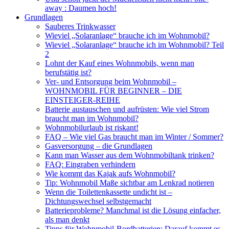
away : Daumen hoch!
Grundlagen
Sauberes Trinkwasser
Wieviel „Solaranlage“ brauche ich im Wohnmobil?
Wieviel „Solaranlage“ brauche ich im Wohnmobil? Teil
2
Lohnt der Kauf eines Wohnmobils, wenn man
berufstätig ist?
Ver- und Entsorgung beim Wohnmobil –
WOHNMOBIL FÜR BEGINNER – DIE
EINSTEIGER-REIHE
Batterie austauschen und aufrüsten: Wie viel Strom
braucht man im Wohnmobil?
Wohnmobilurlaub ist riskant!
FAQ – Wie viel Gas braucht man im Winter / Sommer?
Gasversorgung – die Grundlagen
Kann man Wasser aus dem Wohnmobiltank trinken?
FAQ: Eingraben verhindern
Wie kommt das Kajak aufs Wohnmobil?
Tip: Wohnmobil Maße sichtbar am Lenkrad notieren
Wenn die Toilettenkassette undicht ist –
Dichtungswechsel selbstgemacht
Batterieprobleme? Manchmal ist die Lösung einfacher,
als man denkt
Tipps für Wohnmobil-Bordbatterien: Darauf kommt es