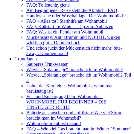
FAQ: Toilettenhygiene
Am Beginn jeder Reise steht die Abfahrt – FAQ
Handwäsche oder Waschanlage: Der Wohnmobil-Test
FAQ – Alles tot? Starthilfe am Wohnmobil
FAQ: Kaltstart im Winter – Tip zum Anheizen
FAQ: Was ist ein Fender am Wohnmobil
Mückenspray: Anti-Brumm und NOBITE wirken
wirklich gut – Daumen hoch
Und schon juckt der Mückenstich nicht mehr: bite-
away : Daumen hoch!
Grundlagen
Sauberes Trinkwasser
Wieviel „Solaranlage“ brauche ich im Wohnmobil?
Wieviel „Solaranlage“ brauche ich im Wohnmobil? Teil
2
Lohnt der Kauf eines Wohnmobils, wenn man
berufstätig ist?
Ver- und Entsorgung beim Wohnmobil –
WOHNMOBIL FÜR BEGINNER – DIE
EINSTEIGER-REIHE
Batterie austauschen und aufrüsten: Wie viel Strom
braucht man im Wohnmobil?
Wohnmobilurlaub ist riskant!
FAQ – Wie viel Gas braucht man im Winter / Sommer?