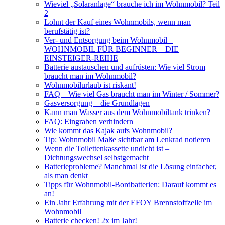
Wieviel „Solaranlage“ brauche ich im Wohnmobil? Teil
2
Lohnt der Kauf eines Wohnmobils, wenn man
berufstätig ist?
Ver- und Entsorgung beim Wohnmobil –
WOHNMOBIL FÜR BEGINNER – DIE
EINSTEIGER-REIHE
Batterie austauschen und aufrüsten: Wie viel Strom
braucht man im Wohnmobil?
Wohnmobilurlaub ist riskant!
FAQ – Wie viel Gas braucht man im Winter / Sommer?
Gasversorgung – die Grundlagen
Kann man Wasser aus dem Wohnmobiltank trinken?
FAQ: Eingraben verhindern
Wie kommt das Kajak aufs Wohnmobil?
Tip: Wohnmobil Maße sichtbar am Lenkrad notieren
Wenn die Toilettenkassette undicht ist –
Dichtungswechsel selbstgemacht
Batterieprobleme? Manchmal ist die Lösung einfacher,
als man denkt
Tipps für Wohnmobil-Bordbatterien: Darauf kommt es
an!
Ein Jahr Erfahrung mit der EFOY Brennstoffzelle im
Wohnmobil
Batterie checken! 2x im Jahr!