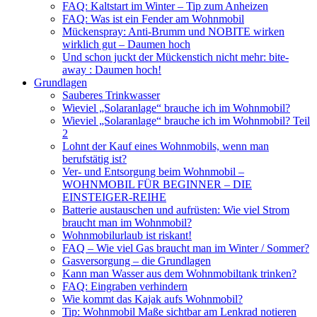
FAQ: Kaltstart im Winter – Tip zum Anheizen
FAQ: Was ist ein Fender am Wohnmobil
Mückenspray: Anti-Brumm und NOBITE wirken
wirklich gut – Daumen hoch
Und schon juckt der Mückenstich nicht mehr: bite-
away : Daumen hoch!
Grundlagen
Sauberes Trinkwasser
Wieviel „Solaranlage“ brauche ich im Wohnmobil?
Wieviel „Solaranlage“ brauche ich im Wohnmobil? Teil
2
Lohnt der Kauf eines Wohnmobils, wenn man
berufstätig ist?
Ver- und Entsorgung beim Wohnmobil –
WOHNMOBIL FÜR BEGINNER – DIE
EINSTEIGER-REIHE
Batterie austauschen und aufrüsten: Wie viel Strom
braucht man im Wohnmobil?
Wohnmobilurlaub ist riskant!
FAQ – Wie viel Gas braucht man im Winter / Sommer?
Gasversorgung – die Grundlagen
Kann man Wasser aus dem Wohnmobiltank trinken?
FAQ: Eingraben verhindern
Wie kommt das Kajak aufs Wohnmobil?
Tip: Wohnmobil Maße sichtbar am Lenkrad notieren