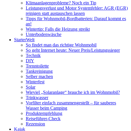
Klimaanlagenprobleme? Noch ein Tip
Leistungsverlust und Motor Systemfehler: AGR (EGR)
reinigen statt austauschen lassen
Tipps für Wohnmobil-Bordbatterien: Darauf kommt es
an!
Wintertip: Falls die Heizung streikt
Unterbodenwäsche
StarterWelt
So findet man das richtige Wohnmobil
So geht Internet heute: Neuer Preis/Leistungssieger
Technik
DIY
Trenntoilette
Tankreinigung
Selber machen
Winterfest
Solar
Wieviel „Solaranlage“ brauche ich im Wohnmobil?
Trinkwasser
Vorfilter einfach zusammengestellt – für sauberes
Wasser beim Camping
Produktempfehlung
Reiseführer-Check
Rezension
Kajak