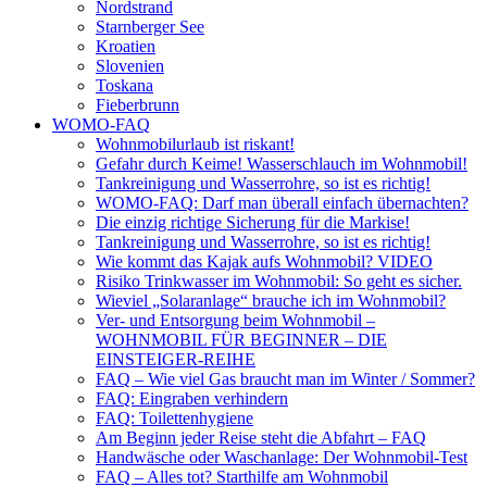
Nordstrand
Starnberger See
Kroatien
Slovenien
Toskana
Fieberbrunn
WOMO-FAQ
Wohnmobilurlaub ist riskant!
Gefahr durch Keime! Wasserschlauch im Wohnmobil!
Tankreinigung und Wasserrohre, so ist es richtig!
WOMO-FAQ: Darf man überall einfach übernachten?
Die einzig richtige Sicherung für die Markise!
Tankreinigung und Wasserrohre, so ist es richtig!
Wie kommt das Kajak aufs Wohnmobil? VIDEO
Risiko Trinkwasser im Wohnmobil: So geht es sicher.
Wieviel „Solaranlage“ brauche ich im Wohnmobil?
Ver- und Entsorgung beim Wohnmobil –
WOHNMOBIL FÜR BEGINNER – DIE
EINSTEIGER-REIHE
FAQ – Wie viel Gas braucht man im Winter / Sommer?
FAQ: Eingraben verhindern
FAQ: Toilettenhygiene
Am Beginn jeder Reise steht die Abfahrt – FAQ
Handwäsche oder Waschanlage: Der Wohnmobil-Test
FAQ – Alles tot? Starthilfe am Wohnmobil