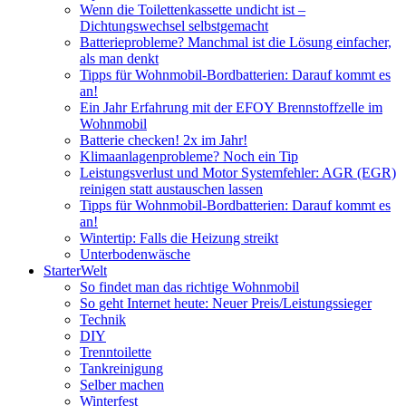
Wenn die Toilettenkassette undicht ist –
Dichtungswechsel selbstgemacht
Batterieprobleme? Manchmal ist die Lösung einfacher,
als man denkt
Tipps für Wohnmobil-Bordbatterien: Darauf kommt es
an!
Ein Jahr Erfahrung mit der EFOY Brennstoffzelle im
Wohnmobil
Batterie checken! 2x im Jahr!
Klimaanlagenprobleme? Noch ein Tip
Leistungsverlust und Motor Systemfehler: AGR (EGR)
reinigen statt austauschen lassen
Tipps für Wohnmobil-Bordbatterien: Darauf kommt es
an!
Wintertip: Falls die Heizung streikt
Unterbodenwäsche
StarterWelt
So findet man das richtige Wohnmobil
So geht Internet heute: Neuer Preis/Leistungssieger
Technik
DIY
Trenntoilette
Tankreinigung
Selber machen
Winterfest