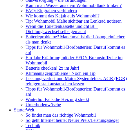
Gasversorgung – die Grundlagen
Kann man Wasser aus dem Wohnmobiltank trinken?
FAQ: Eingraben verhindern
Wie kommt das Kajak aufs Wohnmobil?
Tip: Wohnmobil Maße sichtbar am Lenkrad notieren
Wenn die Toilettenkassette undicht ist –
Dichtungswechsel selbstgemacht
Batterieprobleme? Manchmal ist die Lösung einfacher,
als man denkt
Tipps für Wohnmobil-Bordbatterien: Darauf kommt es
an!
Ein Jahr Erfahrung mit der EFOY Brennstoffzelle im
Wohnmobil
Batterie checken! 2x im Jahr!
Klimaanlagenprobleme? Noch ein Tip
Leistungsverlust und Motor Systemfehler: AGR (EGR)
reinigen statt austauschen lassen
Tipps für Wohnmobil-Bordbatterien: Darauf kommt es
an!
Wintertip: Falls die Heizung streikt
Unterbodenwäsche
StarterWelt
So findet man das richtige Wohnmobil
So geht Internet heute: Neuer Preis/Leistungssieger
Technik