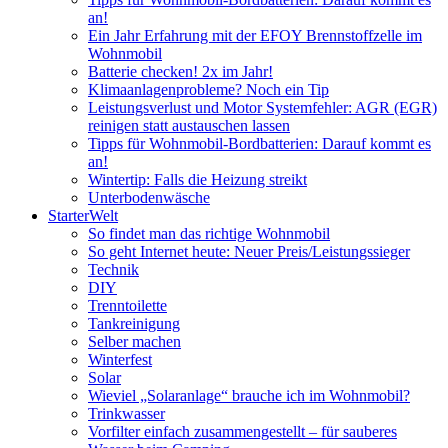
an!
Ein Jahr Erfahrung mit der EFOY Brennstoffzelle im
Wohnmobil
Batterie checken! 2x im Jahr!
Klimaanlagenprobleme? Noch ein Tip
Leistungsverlust und Motor Systemfehler: AGR (EGR)
reinigen statt austauschen lassen
Tipps für Wohnmobil-Bordbatterien: Darauf kommt es
an!
Wintertip: Falls die Heizung streikt
Unterbodenwäsche
StarterWelt
So findet man das richtige Wohnmobil
So geht Internet heute: Neuer Preis/Leistungssieger
Technik
DIY
Trenntoilette
Tankreinigung
Selber machen
Winterfest
Solar
Wieviel „Solaranlage“ brauche ich im Wohnmobil?
Trinkwasser
Vorfilter einfach zusammengestellt – für sauberes