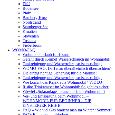
Eifel
Bodensee
Pfalz
Bamberg-Kurz
Nordstrand
Starnberger See
Kroatien
Slovenien
Toskana
Fieberbrunn
WOMO-FAQ
Wohnmobilurlaub ist riskant!
Gefahr durch Keime! Wasserschlauch im Wohnmobil!
Tankreinigung und Wasserrohre, so ist es richtig!
WOMO-FAQ: Darf man überall einfach übernachten?
Die einzig richtige Sicherung für die Markise!
Tankreinigung und Wasserrohre, so ist es richtig!
Wie kommt das Kajak aufs Wohnmobil? VIDEO
Risiko Trinkwasser im Wohnmobil: So geht es sicher.
Wieviel „Solaranlage“ brauche ich im Wohnmobil?
Ver- und Entsorgung beim Wohnmobil –
WOHNMOBIL FÜR BEGINNER – DIE
EINSTEIGER-REIHE
FAQ – Wie viel Gas braucht man im Winter / Sommer?
FAQ: Eingraben verhindern