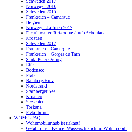
Schweden 2017
Norwegen 2016
Schweden 2015
Frankreich – Camargue
Belgien
Norwegen-Lofoten 2013
Die ultimative Reiseroute durch Schottland
Kroatien
Schweden 2017
Frankreich – Camargue
Frankreich – Gorges du Tarn
Sankt Peter Ording
Eifel
Bodensee
Pfalz
Bamberg-Kurz
Nordstrand
Starnberger See
Kroatien
Slovenien
Toskana
Fieberbrunn
WOMO-FAQ
Wohnmobilurlaub ist riskant!
Gefahr durch Keime! Wasserschlauch im Wohnmobil!