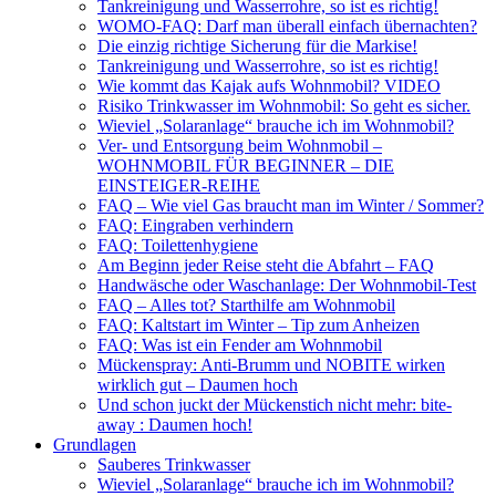
Tankreinigung und Wasserrohre, so ist es richtig!
WOMO-FAQ: Darf man überall einfach übernachten?
Die einzig richtige Sicherung für die Markise!
Tankreinigung und Wasserrohre, so ist es richtig!
Wie kommt das Kajak aufs Wohnmobil? VIDEO
Risiko Trinkwasser im Wohnmobil: So geht es sicher.
Wieviel „Solaranlage“ brauche ich im Wohnmobil?
Ver- und Entsorgung beim Wohnmobil –
WOHNMOBIL FÜR BEGINNER – DIE
EINSTEIGER-REIHE
FAQ – Wie viel Gas braucht man im Winter / Sommer?
FAQ: Eingraben verhindern
FAQ: Toilettenhygiene
Am Beginn jeder Reise steht die Abfahrt – FAQ
Handwäsche oder Waschanlage: Der Wohnmobil-Test
FAQ – Alles tot? Starthilfe am Wohnmobil
FAQ: Kaltstart im Winter – Tip zum Anheizen
FAQ: Was ist ein Fender am Wohnmobil
Mückenspray: Anti-Brumm und NOBITE wirken
wirklich gut – Daumen hoch
Und schon juckt der Mückenstich nicht mehr: bite-
away : Daumen hoch!
Grundlagen
Sauberes Trinkwasser
Wieviel „Solaranlage“ brauche ich im Wohnmobil?