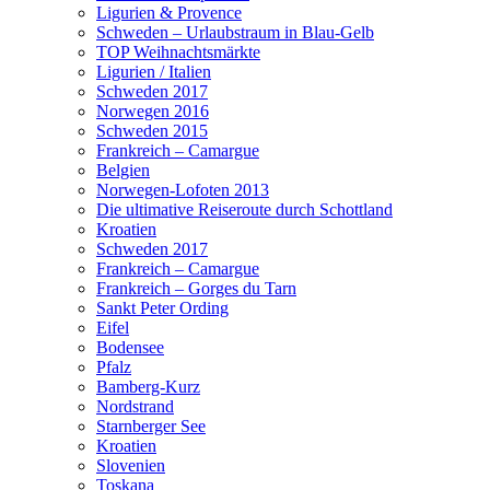
Ligurien & Provence
Schweden – Urlaubstraum in Blau-Gelb
TOP Weihnachtsmärkte
Ligurien / Italien
Schweden 2017
Norwegen 2016
Schweden 2015
Frankreich – Camargue
Belgien
Norwegen-Lofoten 2013
Die ultimative Reiseroute durch Schottland
Kroatien
Schweden 2017
Frankreich – Camargue
Frankreich – Gorges du Tarn
Sankt Peter Ording
Eifel
Bodensee
Pfalz
Bamberg-Kurz
Nordstrand
Starnberger See
Kroatien
Slovenien
Toskana