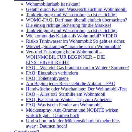
Wohnmobilurlaub ist riskant!
Gefahr durch Keime! Wasserschlauch im Wohnmobil!
Tankreinigung und Wasserrohre, so ist es richtig!
WOMO-FAQ: Darf man überall einfach übernachten?
Die einzig richtige Sicherung für die Markise!
Tankreinigung und Wasserrohre, so ist es richtig!
Wie kommt das Kajak aufs Wohnmobil? VIDEO
Risiko Trinkwasser im Wohnmobil: So geht es sicher.
Wieviel „Solaranlage“ brauche ich im Wohnmobil?
Ver- und Entsorgung beim Wohnmobil –
WOHNMOBIL FÜR BEGINNER – DIE
EINSTEIGER-REIHE
FAQ – Wie viel Gas braucht man im Winter / Sommer?
FAQ: Eingraben verhindern
FAQ: Toilettenhygiene
Am Beginn jeder Reise steht die Abfahrt – FAQ
Handwäsche oder Waschanlage: Der Wohnmobil-Test
FAQ – Alles tot? Starthilfe am Wohnmobil
FAQ: Kaltstart im Winter – Tip zum Anheizen
FAQ: Was ist ein Fender am Wohnmobil
Mückenspray: Anti-Brumm und NOBITE wirken
wirklich gut – Daumen hoch
Und schon juckt der Mückenstich nicht mehr: bite-
away : Daumen hoch!