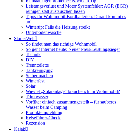
Klimaanlagenprobleme? Noch ein Tip
Leistungsverlust und Motor Systemfehler: AGR (EGR)
reinigen statt austauschen lassen
Tipps für Wohnmobil-Bordbatterien: Darauf kommt es
an!
Wintertip: Falls die Heizung streikt
Unterbodenwäsche
StarterWelt
So findet man das richtige Wohnmobil
So geht Internet heute: Neuer Preis/Leistungssieger
Technik
DIY
Trenntoilette
Tankreinigung
Selber machen
Winterfest
Solar
Wieviel „Solaranlage“ brauche ich im Wohnmobil?
Trinkwasser
Vorfilter einfach zusammengestellt – für sauberes
Wasser beim Camping
Produktempfehlung
Reiseführer-Check
Rezension
Kajak