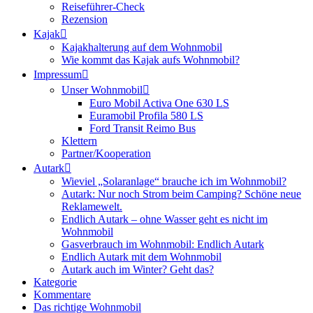
Reiseführer-Check
Rezension
Kajak
Kajakhalterung auf dem Wohnmobil
Wie kommt das Kajak aufs Wohnmobil?
Impressum
Unser Wohnmobil
Euro Mobil Activa One 630 LS
Euramobil Profila 580 LS
Ford Transit Reimo Bus
Klettern
Partner/Kooperation
Autark
Wieviel „Solaranlage“ brauche ich im Wohnmobil?
Autark: Nur noch Strom beim Camping? Schöne neue
Reklamewelt.
Endlich Autark – ohne Wasser geht es nicht im
Wohnmobil
Gasverbrauch im Wohnmobil: Endlich Autark
Endlich Autark mit dem Wohnmobil
Autark auch im Winter? Geht das?
Kategorie
Kommentare
Das richtige Wohnmobil