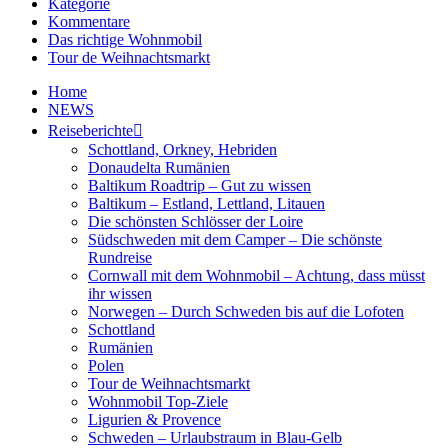
Kategorie
Kommentare
Das richtige Wohnmobil
Tour de Weihnachtsmarkt
Home
NEWS
Reiseberichte
Schottland, Orkney, Hebriden
Donaudelta Rumänien
Baltikum Roadtrip – Gut zu wissen
Baltikum – Estland, Lettland, Litauen
Die schönsten Schlösser der Loire
Südschweden mit dem Camper – Die schönste
Rundreise
Cornwall mit dem Wohnmobil – Achtung, dass müsst
ihr wissen
Norwegen – Durch Schweden bis auf die Lofoten
Schottland
Rumänien
Polen
Tour de Weihnachtsmarkt
Wohnmobil Top-Ziele
Ligurien & Provence
Schweden – Urlaubstraum in Blau-Gelb