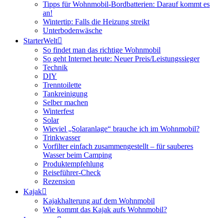
Tipps für Wohnmobil-Bordbatterien: Darauf kommt es
an!
Wintertip: Falls die Heizung streikt
Unterbodenwäsche
StarterWelt
So findet man das richtige Wohnmobil
So geht Internet heute: Neuer Preis/Leistungssieger
Technik
DIY
Trenntoilette
Tankreinigung
Selber machen
Winterfest
Solar
Wieviel „Solaranlage“ brauche ich im Wohnmobil?
Trinkwasser
Vorfilter einfach zusammengestellt – für sauberes
Wasser beim Camping
Produktempfehlung
Reiseführer-Check
Rezension
Kajak
Kajakhalterung auf dem Wohnmobil
Wie kommt das Kajak aufs Wohnmobil?