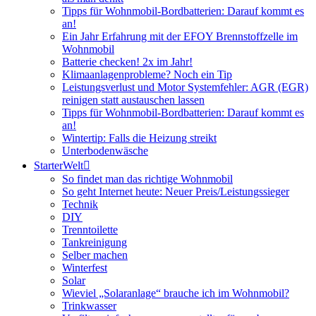
Tipps für Wohnmobil-Bordbatterien: Darauf kommt es
an!
Ein Jahr Erfahrung mit der EFOY Brennstoffzelle im
Wohnmobil
Batterie checken! 2x im Jahr!
Klimaanlagenprobleme? Noch ein Tip
Leistungsverlust und Motor Systemfehler: AGR (EGR)
reinigen statt austauschen lassen
Tipps für Wohnmobil-Bordbatterien: Darauf kommt es
an!
Wintertip: Falls die Heizung streikt
Unterbodenwäsche
StarterWelt
So findet man das richtige Wohnmobil
So geht Internet heute: Neuer Preis/Leistungssieger
Technik
DIY
Trenntoilette
Tankreinigung
Selber machen
Winterfest
Solar
Wieviel „Solaranlage“ brauche ich im Wohnmobil?
Trinkwasser