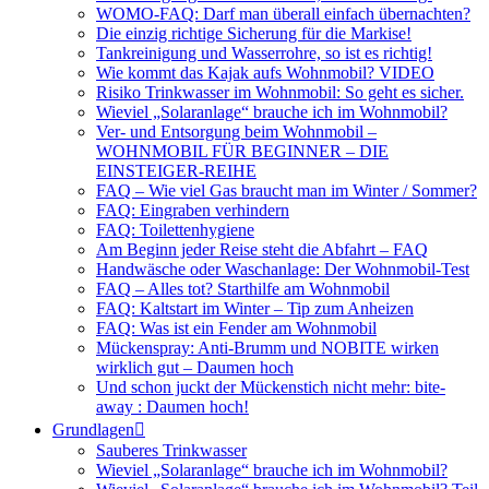
WOMO-FAQ: Darf man überall einfach übernachten?
Die einzig richtige Sicherung für die Markise!
Tankreinigung und Wasserrohre, so ist es richtig!
Wie kommt das Kajak aufs Wohnmobil? VIDEO
Risiko Trinkwasser im Wohnmobil: So geht es sicher.
Wieviel „Solaranlage“ brauche ich im Wohnmobil?
Ver- und Entsorgung beim Wohnmobil –
WOHNMOBIL FÜR BEGINNER – DIE
EINSTEIGER-REIHE
FAQ – Wie viel Gas braucht man im Winter / Sommer?
FAQ: Eingraben verhindern
FAQ: Toilettenhygiene
Am Beginn jeder Reise steht die Abfahrt – FAQ
Handwäsche oder Waschanlage: Der Wohnmobil-Test
FAQ – Alles tot? Starthilfe am Wohnmobil
FAQ: Kaltstart im Winter – Tip zum Anheizen
FAQ: Was ist ein Fender am Wohnmobil
Mückenspray: Anti-Brumm und NOBITE wirken
wirklich gut – Daumen hoch
Und schon juckt der Mückenstich nicht mehr: bite-
away : Daumen hoch!
Grundlagen
Sauberes Trinkwasser
Wieviel „Solaranlage“ brauche ich im Wohnmobil?