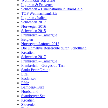
Wohnmobil Top-Ziele
Ligurien & Provence
Schweden – Urlaubstraum in Blau-Gelb
TOP Weihnachtsmärkte
Ligurien / Italien
Schweden 2017
Norwegen 2016
Schweden 2015
Frankreich – Camargue
Belgien
Norwegen-Lofoten 2013
Die ultimative Reiseroute durch Schottland
Kroatien
Schweden 2017
Frankreich – Camargue
Frankreich – Gorges du Tarn
Sankt Peter Ording
Eifel
Bodensee
Pfalz
Bamberg-Kurz
Nordstrand
Starnberger See
Kroatien
Slovenien