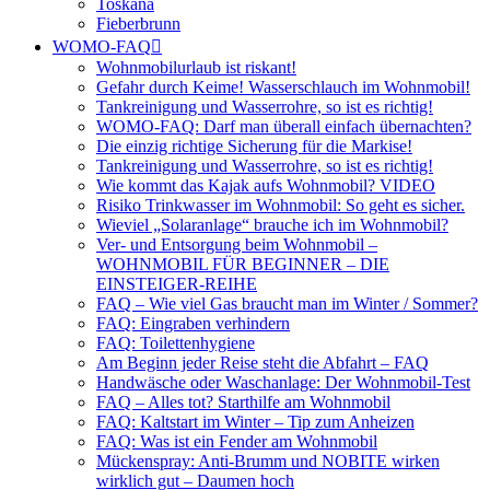
Toskana
Fieberbrunn
WOMO-FAQ
Wohnmobilurlaub ist riskant!
Gefahr durch Keime! Wasserschlauch im Wohnmobil!
Tankreinigung und Wasserrohre, so ist es richtig!
WOMO-FAQ: Darf man überall einfach übernachten?
Die einzig richtige Sicherung für die Markise!
Tankreinigung und Wasserrohre, so ist es richtig!
Wie kommt das Kajak aufs Wohnmobil? VIDEO
Risiko Trinkwasser im Wohnmobil: So geht es sicher.
Wieviel „Solaranlage“ brauche ich im Wohnmobil?
Ver- und Entsorgung beim Wohnmobil –
WOHNMOBIL FÜR BEGINNER – DIE
EINSTEIGER-REIHE
FAQ – Wie viel Gas braucht man im Winter / Sommer?
FAQ: Eingraben verhindern
FAQ: Toilettenhygiene
Am Beginn jeder Reise steht die Abfahrt – FAQ
Handwäsche oder Waschanlage: Der Wohnmobil-Test
FAQ – Alles tot? Starthilfe am Wohnmobil
FAQ: Kaltstart im Winter – Tip zum Anheizen
FAQ: Was ist ein Fender am Wohnmobil
Mückenspray: Anti-Brumm und NOBITE wirken
wirklich gut – Daumen hoch