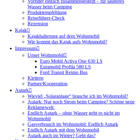
Vorfilter einfach zusammengestellt – für sauberes
Wasser beim Camping
Produktempfehlung
Reiseführer-Check
Rezension
Kajak
Kajakhalterung auf dem Wohnmobil
Wie kommt das Kajak aufs Wohnmobil?
Impressum
Unser Wohnmobil
Euro Mobil Activa One 630 LS
Euramobil Profila 580 LS
Ford Transit Reimo Bus
Klettern
Partner/Kooperation
Autark
Wieviel „Solaranlage“ brauche ich im Wohnmobil?
Autark: Nur noch Strom beim Camping? Schöne neue
Reklamewelt.
Endlich Autark – ohne Wasser geht es nicht im
Wohnmobil
Gasverbrauch im Wohnmobil: Endlich Autark
Endlich Autark mit dem Wohnmobil
Autark auch im Winter? Geht das?