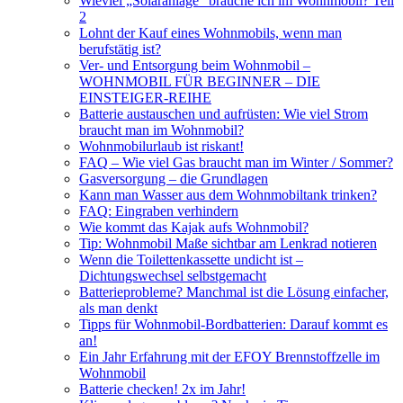
Wieviel „Solaranlage“ brauche ich im Wohnmobil? Teil
2
Lohnt der Kauf eines Wohnmobils, wenn man
berufstätig ist?
Ver- und Entsorgung beim Wohnmobil –
WOHNMOBIL FÜR BEGINNER – DIE
EINSTEIGER-REIHE
Batterie austauschen und aufrüsten: Wie viel Strom
braucht man im Wohnmobil?
Wohnmobilurlaub ist riskant!
FAQ – Wie viel Gas braucht man im Winter / Sommer?
Gasversorgung – die Grundlagen
Kann man Wasser aus dem Wohnmobiltank trinken?
FAQ: Eingraben verhindern
Wie kommt das Kajak aufs Wohnmobil?
Tip: Wohnmobil Maße sichtbar am Lenkrad notieren
Wenn die Toilettenkassette undicht ist –
Dichtungswechsel selbstgemacht
Batterieprobleme? Manchmal ist die Lösung einfacher,
als man denkt
Tipps für Wohnmobil-Bordbatterien: Darauf kommt es
an!
Ein Jahr Erfahrung mit der EFOY Brennstoffzelle im
Wohnmobil
Batterie checken! 2x im Jahr!