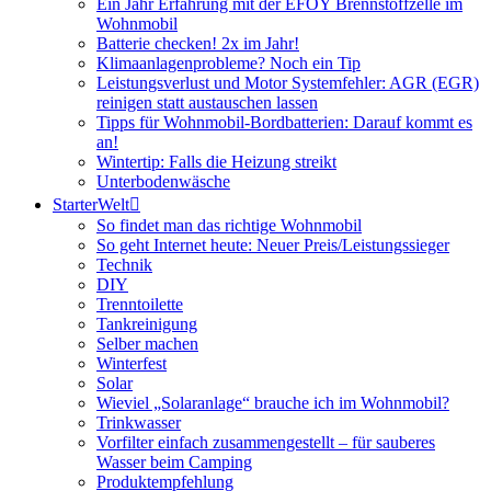
Ein Jahr Erfahrung mit der EFOY Brennstoffzelle im
Wohnmobil
Batterie checken! 2x im Jahr!
Klimaanlagenprobleme? Noch ein Tip
Leistungsverlust und Motor Systemfehler: AGR (EGR)
reinigen statt austauschen lassen
Tipps für Wohnmobil-Bordbatterien: Darauf kommt es
an!
Wintertip: Falls die Heizung streikt
Unterbodenwäsche
StarterWelt
So findet man das richtige Wohnmobil
So geht Internet heute: Neuer Preis/Leistungssieger
Technik
DIY
Trenntoilette
Tankreinigung
Selber machen
Winterfest
Solar
Wieviel „Solaranlage“ brauche ich im Wohnmobil?
Trinkwasser
Vorfilter einfach zusammengestellt – für sauberes
Wasser beim Camping
Produktempfehlung