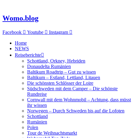
Zum
Inhalt
springen
Womo.blog
Facebook
Youtube
Instagram
Home
NEWS
Reiseberichte
Schottland, Orkney, Hebriden
Donaudelta Rumänien
Baltikum Roadtrip – Gut zu wissen
Baltikum – Estland, Lettland, Litauen
Die schönsten Schlösser der Loire
Südschweden mit dem Camper – Die schönste
Rundreise
Cornwall mit dem Wohnmobil – Achtung, dass müsst
ihr wissen
Norwegen – Durch Schweden bis auf die Lofoten
Schottland
Rumänien
Polen
Tour de Weihnachtsmarkt