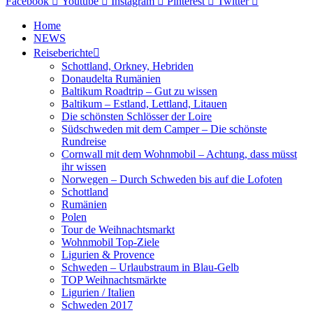
Facebook
Youtube
Instagram
Pinterest
Twitter
Home
NEWS
Reiseberichte
Schottland, Orkney, Hebriden
Donaudelta Rumänien
Baltikum Roadtrip – Gut zu wissen
Baltikum – Estland, Lettland, Litauen
Die schönsten Schlösser der Loire
Südschweden mit dem Camper – Die schönste
Rundreise
Cornwall mit dem Wohnmobil – Achtung, dass müsst
ihr wissen
Norwegen – Durch Schweden bis auf die Lofoten
Schottland
Rumänien
Polen
Tour de Weihnachtsmarkt
Wohnmobil Top-Ziele
Ligurien & Provence
Schweden – Urlaubstraum in Blau-Gelb
TOP Weihnachtsmärkte
Ligurien / Italien
Schweden 2017