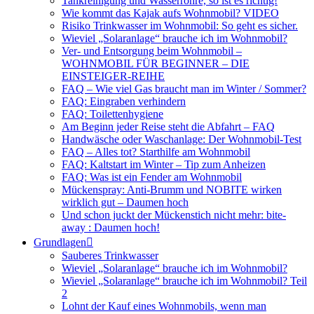
Tankreinigung und Wasserrohre, so ist es richtig!
Wie kommt das Kajak aufs Wohnmobil? VIDEO
Risiko Trinkwasser im Wohnmobil: So geht es sicher.
Wieviel „Solaranlage“ brauche ich im Wohnmobil?
Ver- und Entsorgung beim Wohnmobil –
WOHNMOBIL FÜR BEGINNER – DIE
EINSTEIGER-REIHE
FAQ – Wie viel Gas braucht man im Winter / Sommer?
FAQ: Eingraben verhindern
FAQ: Toilettenhygiene
Am Beginn jeder Reise steht die Abfahrt – FAQ
Handwäsche oder Waschanlage: Der Wohnmobil-Test
FAQ – Alles tot? Starthilfe am Wohnmobil
FAQ: Kaltstart im Winter – Tip zum Anheizen
FAQ: Was ist ein Fender am Wohnmobil
Mückenspray: Anti-Brumm und NOBITE wirken
wirklich gut – Daumen hoch
Und schon juckt der Mückenstich nicht mehr: bite-
away : Daumen hoch!
Grundlagen
Sauberes Trinkwasser
Wieviel „Solaranlage“ brauche ich im Wohnmobil?
Wieviel „Solaranlage“ brauche ich im Wohnmobil? Teil
2
Lohnt der Kauf eines Wohnmobils, wenn man