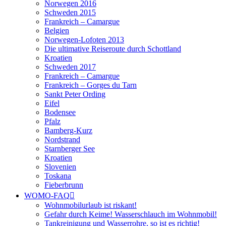
Norwegen 2016
Schweden 2015
Frankreich – Camargue
Belgien
Norwegen-Lofoten 2013
Die ultimative Reiseroute durch Schottland
Kroatien
Schweden 2017
Frankreich – Camargue
Frankreich – Gorges du Tarn
Sankt Peter Ording
Eifel
Bodensee
Pfalz
Bamberg-Kurz
Nordstrand
Starnberger See
Kroatien
Slovenien
Toskana
Fieberbrunn
WOMO-FAQ
Wohnmobilurlaub ist riskant!
Gefahr durch Keime! Wasserschlauch im Wohnmobil!
Tankreinigung und Wasserrohre, so ist es richtig!