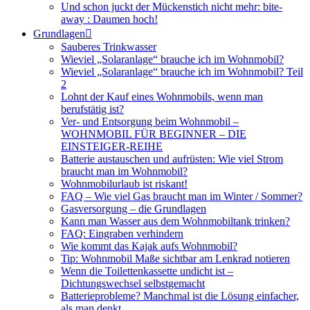
Und schon juckt der Mückenstich nicht mehr: bite-
away : Daumen hoch!
Grundlagen
Sauberes Trinkwasser
Wieviel „Solaranlage“ brauche ich im Wohnmobil?
Wieviel „Solaranlage“ brauche ich im Wohnmobil? Teil
2
Lohnt der Kauf eines Wohnmobils, wenn man
berufstätig ist?
Ver- und Entsorgung beim Wohnmobil –
WOHNMOBIL FÜR BEGINNER – DIE
EINSTEIGER-REIHE
Batterie austauschen und aufrüsten: Wie viel Strom
braucht man im Wohnmobil?
Wohnmobilurlaub ist riskant!
FAQ – Wie viel Gas braucht man im Winter / Sommer?
Gasversorgung – die Grundlagen
Kann man Wasser aus dem Wohnmobiltank trinken?
FAQ: Eingraben verhindern
Wie kommt das Kajak aufs Wohnmobil?
Tip: Wohnmobil Maße sichtbar am Lenkrad notieren
Wenn die Toilettenkassette undicht ist –
Dichtungswechsel selbstgemacht
Batterieprobleme? Manchmal ist die Lösung einfacher,
als man denkt