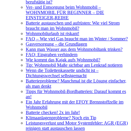
berufstätig ist?
Ver- und Entsorgung beim Wohnmobil –
WOHNMOBIL FÜR BEGINNER – DIE
EINSTEIGER-REIHE
Batterie austauschen und aufrüsten: Wie viel Strom
braucht man im Wohnmobil?
Wohnmobilurlaub ist riskant!
FAQ – Wie viel Gas braucht man im Winter / Sommer?
Gasversorgung – die Grundlagen
Kann man Wasser aus dem Wohnmobiltank trinken?
FAQ: Eingraben verhindern
Wie kommt das Kajak aufs Wohnmobil?
Tip: Wohnmobil Maße sichtbar am Lenkrad notieren
Wenn die Toilettenkassette undicht ist –
Dichtungswechsel selbstgemacht
Batterieprobleme? Manchmal ist die Lösung einfacher,
als man denkt
Tipps für Wohnmobil-Bordbatterien: Darauf kommt es
an!
Ein Jahr Erfahrung mit der EFOY Brennstoffzelle im
Wohnmobil
Batterie checken! 2x im Jahr!
Klimaanlagenprobleme? Noch ein Tip
Leistungsverlust und Motor Systemfehler: AGR (EGR)
reinigen statt austauschen lassen