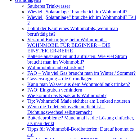
Grundlagen
Sauberes Trinkwasser
Wieviel „Solaranlage“ brauche ich im Wohnmobil?
Wieviel „Solaranlage“ brauche ich im Wohnmobil? Teil
2
Lohnt der Kauf eines Wohnmobils, wenn man
berufstätig ist?
Ver- und Entsorgung beim Wohnmobil –
WOHNMOBIL FÜR BEGINNER – DIE
EINSTEIGER-REIHE
Batterie austauschen und aufrüsten: Wie viel Strom
braucht man im Wohnmobil?
Wohnmobilurlaub ist riskant!
FAQ – Wie viel Gas braucht man im Winter / Sommer?
Gasversorgung – die Grundlagen
Kann man Wasser aus dem Wohnmobiltank trinken?
FAQ: Eingraben verhindern
Wie kommt das Kajak aufs Wohnmobil?
Tip: Wohnmobil Maße sichtbar am Lenkrad notieren
Wenn die Toilettenkassette undicht ist –
Dichtungswechsel selbstgemacht
Batterieprobleme? Manchmal ist die Lösung einfacher,
als man denkt
Tipps für Wohnmobil-Bordbatterien: Darauf kommt es
an!