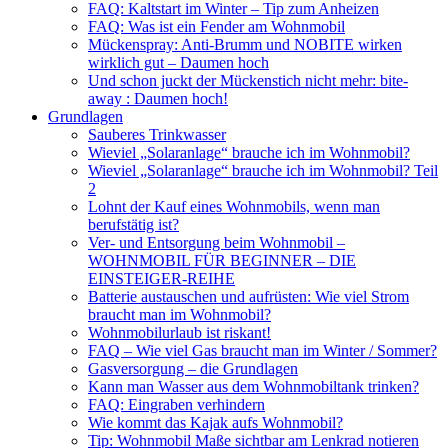
FAQ: Kaltstart im Winter – Tip zum Anheizen
FAQ: Was ist ein Fender am Wohnmobil
Mückenspray: Anti-Brumm und NOBITE wirken
wirklich gut – Daumen hoch
Und schon juckt der Mückenstich nicht mehr: bite-
away : Daumen hoch!
Grundlagen
Sauberes Trinkwasser
Wieviel „Solaranlage“ brauche ich im Wohnmobil?
Wieviel „Solaranlage“ brauche ich im Wohnmobil? Teil
2
Lohnt der Kauf eines Wohnmobils, wenn man
berufstätig ist?
Ver- und Entsorgung beim Wohnmobil –
WOHNMOBIL FÜR BEGINNER – DIE
EINSTEIGER-REIHE
Batterie austauschen und aufrüsten: Wie viel Strom
braucht man im Wohnmobil?
Wohnmobilurlaub ist riskant!
FAQ – Wie viel Gas braucht man im Winter / Sommer?
Gasversorgung – die Grundlagen
Kann man Wasser aus dem Wohnmobiltank trinken?
FAQ: Eingraben verhindern
Wie kommt das Kajak aufs Wohnmobil?
Tip: Wohnmobil Maße sichtbar am Lenkrad notieren