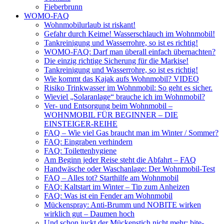
Fieberbrunn
WOMO-FAQ
Wohnmobilurlaub ist riskant!
Gefahr durch Keime! Wasserschlauch im Wohnmobil!
Tankreinigung und Wasserrohre, so ist es richtig!
WOMO-FAQ: Darf man überall einfach übernachten?
Die einzig richtige Sicherung für die Markise!
Tankreinigung und Wasserrohre, so ist es richtig!
Wie kommt das Kajak aufs Wohnmobil? VIDEO
Risiko Trinkwasser im Wohnmobil: So geht es sicher.
Wieviel „Solaranlage“ brauche ich im Wohnmobil?
Ver- und Entsorgung beim Wohnmobil –
WOHNMOBIL FÜR BEGINNER – DIE
EINSTEIGER-REIHE
FAQ – Wie viel Gas braucht man im Winter / Sommer?
FAQ: Eingraben verhindern
FAQ: Toilettenhygiene
Am Beginn jeder Reise steht die Abfahrt – FAQ
Handwäsche oder Waschanlage: Der Wohnmobil-Test
FAQ – Alles tot? Starthilfe am Wohnmobil
FAQ: Kaltstart im Winter – Tip zum Anheizen
FAQ: Was ist ein Fender am Wohnmobil
Mückenspray: Anti-Brumm und NOBITE wirken
wirklich gut – Daumen hoch
Und schon juckt der Mückenstich nicht mehr: bite-