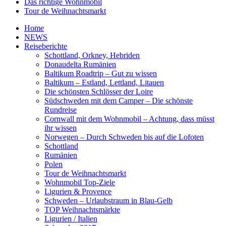
Das richtige Wohnmobil
Tour de Weihnachtsmarkt
Home
NEWS
Reiseberichte
Schottland, Orkney, Hebriden
Donaudelta Rumänien
Baltikum Roadtrip – Gut zu wissen
Baltikum – Estland, Lettland, Litauen
Die schönsten Schlösser der Loire
Südschweden mit dem Camper – Die schönste
Rundreise
Cornwall mit dem Wohnmobil – Achtung, dass müsst
ihr wissen
Norwegen – Durch Schweden bis auf die Lofoten
Schottland
Rumänien
Polen
Tour de Weihnachtsmarkt
Wohnmobil Top-Ziele
Ligurien & Provence
Schweden – Urlaubstraum in Blau-Gelb
TOP Weihnachtsmärkte
Ligurien / Italien