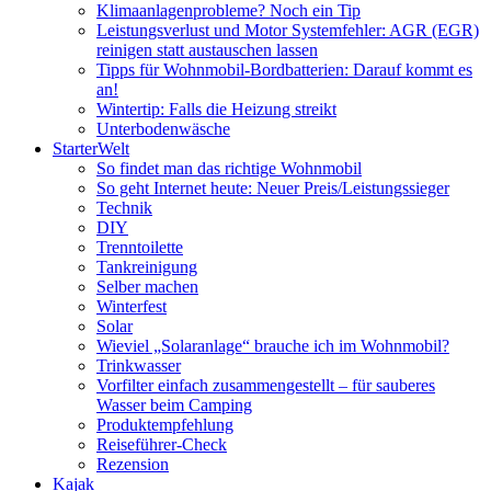
Klimaanlagenprobleme? Noch ein Tip
Leistungsverlust und Motor Systemfehler: AGR (EGR)
reinigen statt austauschen lassen
Tipps für Wohnmobil-Bordbatterien: Darauf kommt es
an!
Wintertip: Falls die Heizung streikt
Unterbodenwäsche
StarterWelt
So findet man das richtige Wohnmobil
So geht Internet heute: Neuer Preis/Leistungssieger
Technik
DIY
Trenntoilette
Tankreinigung
Selber machen
Winterfest
Solar
Wieviel „Solaranlage“ brauche ich im Wohnmobil?
Trinkwasser
Vorfilter einfach zusammengestellt – für sauberes
Wasser beim Camping
Produktempfehlung
Reiseführer-Check
Rezension
Kajak