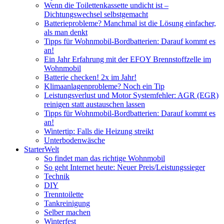
Wenn die Toilettenkassette undicht ist –
Dichtungswechsel selbstgemacht
Batterieprobleme? Manchmal ist die Lösung einfacher,
als man denkt
Tipps für Wohnmobil-Bordbatterien: Darauf kommt es
an!
Ein Jahr Erfahrung mit der EFOY Brennstoffzelle im
Wohnmobil
Batterie checken! 2x im Jahr!
Klimaanlagenprobleme? Noch ein Tip
Leistungsverlust und Motor Systemfehler: AGR (EGR)
reinigen statt austauschen lassen
Tipps für Wohnmobil-Bordbatterien: Darauf kommt es
an!
Wintertip: Falls die Heizung streikt
Unterbodenwäsche
StarterWelt
So findet man das richtige Wohnmobil
So geht Internet heute: Neuer Preis/Leistungssieger
Technik
DIY
Trenntoilette
Tankreinigung
Selber machen
Winterfest