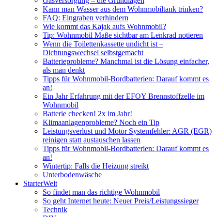
Gasversorgung – die Grundlagen
Kann man Wasser aus dem Wohnmobiltank trinken?
FAQ: Eingraben verhindern
Wie kommt das Kajak aufs Wohnmobil?
Tip: Wohnmobil Maße sichtbar am Lenkrad notieren
Wenn die Toilettenkassette undicht ist –
Dichtungswechsel selbstgemacht
Batterieprobleme? Manchmal ist die Lösung einfacher,
als man denkt
Tipps für Wohnmobil-Bordbatterien: Darauf kommt es
an!
Ein Jahr Erfahrung mit der EFOY Brennstoffzelle im
Wohnmobil
Batterie checken! 2x im Jahr!
Klimaanlagenprobleme? Noch ein Tip
Leistungsverlust und Motor Systemfehler: AGR (EGR)
reinigen statt austauschen lassen
Tipps für Wohnmobil-Bordbatterien: Darauf kommt es
an!
Wintertip: Falls die Heizung streikt
Unterbodenwäsche
StarterWelt
So findet man das richtige Wohnmobil
So geht Internet heute: Neuer Preis/Leistungssieger
Technik