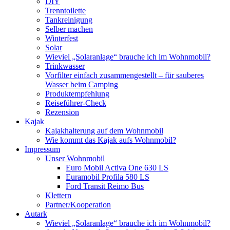
DIY
Trenntoilette
Tankreinigung
Selber machen
Winterfest
Solar
Wieviel „Solaranlage“ brauche ich im Wohnmobil?
Trinkwasser
Vorfilter einfach zusammengestellt – für sauberes
Wasser beim Camping
Produktempfehlung
Reiseführer-Check
Rezension
Kajak
Kajakhalterung auf dem Wohnmobil
Wie kommt das Kajak aufs Wohnmobil?
Impressum
Unser Wohnmobil
Euro Mobil Activa One 630 LS
Euramobil Profila 580 LS
Ford Transit Reimo Bus
Klettern
Partner/Kooperation
Autark
Wieviel „Solaranlage“ brauche ich im Wohnmobil?