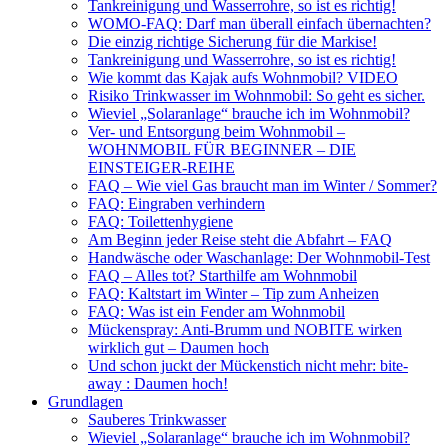
Tankreinigung und Wasserrohre, so ist es richtig!
WOMO-FAQ: Darf man überall einfach übernachten?
Die einzig richtige Sicherung für die Markise!
Tankreinigung und Wasserrohre, so ist es richtig!
Wie kommt das Kajak aufs Wohnmobil? VIDEO
Risiko Trinkwasser im Wohnmobil: So geht es sicher.
Wieviel „Solaranlage“ brauche ich im Wohnmobil?
Ver- und Entsorgung beim Wohnmobil –
WOHNMOBIL FÜR BEGINNER – DIE
EINSTEIGER-REIHE
FAQ – Wie viel Gas braucht man im Winter / Sommer?
FAQ: Eingraben verhindern
FAQ: Toilettenhygiene
Am Beginn jeder Reise steht die Abfahrt – FAQ
Handwäsche oder Waschanlage: Der Wohnmobil-Test
FAQ – Alles tot? Starthilfe am Wohnmobil
FAQ: Kaltstart im Winter – Tip zum Anheizen
FAQ: Was ist ein Fender am Wohnmobil
Mückenspray: Anti-Brumm und NOBITE wirken
wirklich gut – Daumen hoch
Und schon juckt der Mückenstich nicht mehr: bite-
away : Daumen hoch!
Grundlagen
Sauberes Trinkwasser
Wieviel „Solaranlage“ brauche ich im Wohnmobil?