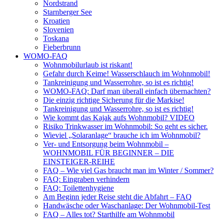
Nordstrand
Starnberger See
Kroatien
Slovenien
Toskana
Fieberbrunn
WOMO-FAQ
Wohnmobilurlaub ist riskant!
Gefahr durch Keime! Wasserschlauch im Wohnmobil!
Tankreinigung und Wasserrohre, so ist es richtig!
WOMO-FAQ: Darf man überall einfach übernachten?
Die einzig richtige Sicherung für die Markise!
Tankreinigung und Wasserrohre, so ist es richtig!
Wie kommt das Kajak aufs Wohnmobil? VIDEO
Risiko Trinkwasser im Wohnmobil: So geht es sicher.
Wieviel „Solaranlage“ brauche ich im Wohnmobil?
Ver- und Entsorgung beim Wohnmobil –
WOHNMOBIL FÜR BEGINNER – DIE
EINSTEIGER-REIHE
FAQ – Wie viel Gas braucht man im Winter / Sommer?
FAQ: Eingraben verhindern
FAQ: Toilettenhygiene
Am Beginn jeder Reise steht die Abfahrt – FAQ
Handwäsche oder Waschanlage: Der Wohnmobil-Test
FAQ – Alles tot? Starthilfe am Wohnmobil