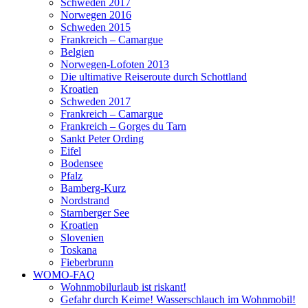
Schweden 2017
Norwegen 2016
Schweden 2015
Frankreich – Camargue
Belgien
Norwegen-Lofoten 2013
Die ultimative Reiseroute durch Schottland
Kroatien
Schweden 2017
Frankreich – Camargue
Frankreich – Gorges du Tarn
Sankt Peter Ording
Eifel
Bodensee
Pfalz
Bamberg-Kurz
Nordstrand
Starnberger See
Kroatien
Slovenien
Toskana
Fieberbrunn
WOMO-FAQ
Wohnmobilurlaub ist riskant!
Gefahr durch Keime! Wasserschlauch im Wohnmobil!