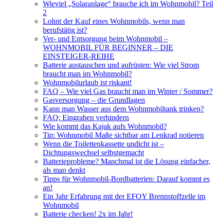
Wieviel „Solaranlage“ brauche ich im Wohnmobil? Teil
2
Lohnt der Kauf eines Wohnmobils, wenn man
berufstätig ist?
Ver- und Entsorgung beim Wohnmobil –
WOHNMOBIL FÜR BEGINNER – DIE
EINSTEIGER-REIHE
Batterie austauschen und aufrüsten: Wie viel Strom
braucht man im Wohnmobil?
Wohnmobilurlaub ist riskant!
FAQ – Wie viel Gas braucht man im Winter / Sommer?
Gasversorgung – die Grundlagen
Kann man Wasser aus dem Wohnmobiltank trinken?
FAQ: Eingraben verhindern
Wie kommt das Kajak aufs Wohnmobil?
Tip: Wohnmobil Maße sichtbar am Lenkrad notieren
Wenn die Toilettenkassette undicht ist –
Dichtungswechsel selbstgemacht
Batterieprobleme? Manchmal ist die Lösung einfacher,
als man denkt
Tipps für Wohnmobil-Bordbatterien: Darauf kommt es
an!
Ein Jahr Erfahrung mit der EFOY Brennstoffzelle im
Wohnmobil
Batterie checken! 2x im Jahr!