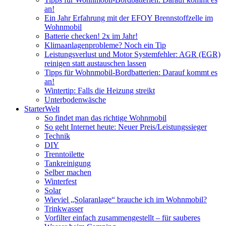
an!
Ein Jahr Erfahrung mit der EFOY Brennstoffzelle im
Wohnmobil
Batterie checken! 2x im Jahr!
Klimaanlagenprobleme? Noch ein Tip
Leistungsverlust und Motor Systemfehler: AGR (EGR)
reinigen statt austauschen lassen
Tipps für Wohnmobil-Bordbatterien: Darauf kommt es
an!
Wintertip: Falls die Heizung streikt
Unterbodenwäsche
StarterWelt
So findet man das richtige Wohnmobil
So geht Internet heute: Neuer Preis/Leistungssieger
Technik
DIY
Trenntoilette
Tankreinigung
Selber machen
Winterfest
Solar
Wieviel „Solaranlage“ brauche ich im Wohnmobil?
Trinkwasser
Vorfilter einfach zusammengestellt – für sauberes