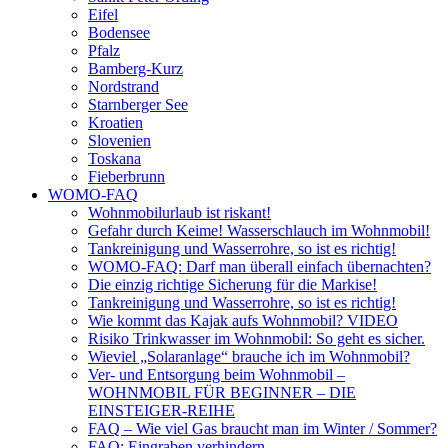
Eifel
Bodensee
Pfalz
Bamberg-Kurz
Nordstrand
Starnberger See
Kroatien
Slovenien
Toskana
Fieberbrunn
WOMO-FAQ
Wohnmobilurlaub ist riskant!
Gefahr durch Keime! Wasserschlauch im Wohnmobil!
Tankreinigung und Wasserrohre, so ist es richtig!
WOMO-FAQ: Darf man überall einfach übernachten?
Die einzig richtige Sicherung für die Markise!
Tankreinigung und Wasserrohre, so ist es richtig!
Wie kommt das Kajak aufs Wohnmobil? VIDEO
Risiko Trinkwasser im Wohnmobil: So geht es sicher.
Wieviel „Solaranlage“ brauche ich im Wohnmobil?
Ver- und Entsorgung beim Wohnmobil –
WOHNMOBIL FÜR BEGINNER – DIE
EINSTEIGER-REIHE
FAQ – Wie viel Gas braucht man im Winter / Sommer?
FAQ: Eingraben verhindern