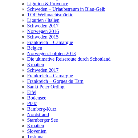
Ligurien & Provence
Schweden – Urlaubstraum in Blau-Gelb
TOP Weihnachtsmärkte
Ligurien / Italien
Schweden 2017
Norwegen 2016
Schweden 2015
Frankreich – Camargue
Belgien
Norwegen-Lofoten 2013
Die ultimative Reiseroute durch Schottland
Kroatien
Schweden 2017
Frankreich – Camargue
Frankreich – Gorges du Tarn
Sankt Peter Ording
Eifel
Bodensee
Pfalz
Bamberg-Kurz
Nordstrand
Starnberger See
Kroatien
Slovenien
Toskana