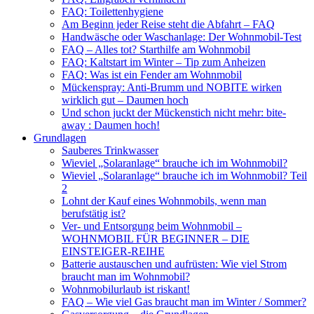
FAQ: Toilettenhygiene
Am Beginn jeder Reise steht die Abfahrt – FAQ
Handwäsche oder Waschanlage: Der Wohnmobil-Test
FAQ – Alles tot? Starthilfe am Wohnmobil
FAQ: Kaltstart im Winter – Tip zum Anheizen
FAQ: Was ist ein Fender am Wohnmobil
Mückenspray: Anti-Brumm und NOBITE wirken
wirklich gut – Daumen hoch
Und schon juckt der Mückenstich nicht mehr: bite-
away : Daumen hoch!
Grundlagen
Sauberes Trinkwasser
Wieviel „Solaranlage“ brauche ich im Wohnmobil?
Wieviel „Solaranlage“ brauche ich im Wohnmobil? Teil
2
Lohnt der Kauf eines Wohnmobils, wenn man
berufstätig ist?
Ver- und Entsorgung beim Wohnmobil –
WOHNMOBIL FÜR BEGINNER – DIE
EINSTEIGER-REIHE
Batterie austauschen und aufrüsten: Wie viel Strom
braucht man im Wohnmobil?
Wohnmobilurlaub ist riskant!
FAQ – Wie viel Gas braucht man im Winter / Sommer?