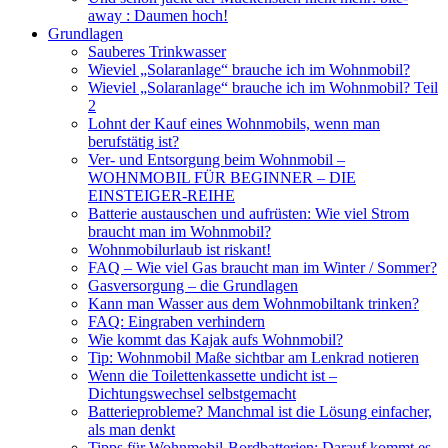
away : Daumen hoch!
Grundlagen
Sauberes Trinkwasser
Wieviel „Solaranlage“ brauche ich im Wohnmobil?
Wieviel „Solaranlage“ brauche ich im Wohnmobil? Teil
2
Lohnt der Kauf eines Wohnmobils, wenn man
berufstätig ist?
Ver- und Entsorgung beim Wohnmobil –
WOHNMOBIL FÜR BEGINNER – DIE
EINSTEIGER-REIHE
Batterie austauschen und aufrüsten: Wie viel Strom
braucht man im Wohnmobil?
Wohnmobilurlaub ist riskant!
FAQ – Wie viel Gas braucht man im Winter / Sommer?
Gasversorgung – die Grundlagen
Kann man Wasser aus dem Wohnmobiltank trinken?
FAQ: Eingraben verhindern
Wie kommt das Kajak aufs Wohnmobil?
Tip: Wohnmobil Maße sichtbar am Lenkrad notieren
Wenn die Toilettenkassette undicht ist –
Dichtungswechsel selbstgemacht
Batterieprobleme? Manchmal ist die Lösung einfacher,
als man denkt
Tipps für Wohnmobil-Bordbatterien: Darauf kommt es