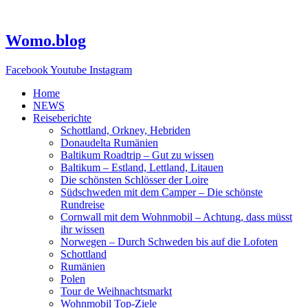
Zum
Inhalt
springen
Womo.blog
Facebook
Youtube
Instagram
Home
NEWS
Reiseberichte
Schottland, Orkney, Hebriden
Donaudelta Rumänien
Baltikum Roadtrip – Gut zu wissen
Baltikum – Estland, Lettland, Litauen
Die schönsten Schlösser der Loire
Südschweden mit dem Camper – Die schönste
Rundreise
Cornwall mit dem Wohnmobil – Achtung, dass müsst
ihr wissen
Norwegen – Durch Schweden bis auf die Lofoten
Schottland
Rumänien
Polen
Tour de Weihnachtsmarkt
Wohnmobil Top-Ziele