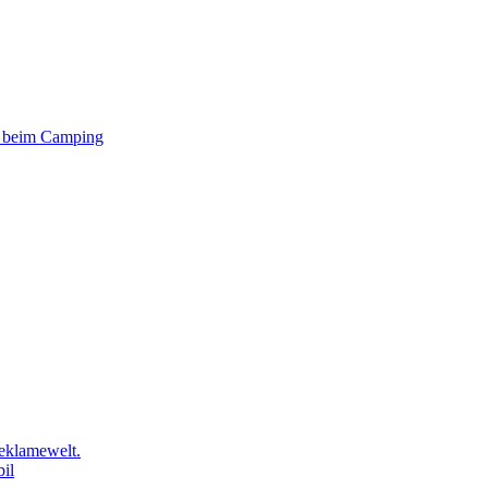
er beim Camping
eklamewelt.
il