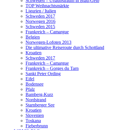
Schweden – Urlaubstraum in Blau-Gelb
TOP Weihnachtsmärkte
Ligurien / Italien
Schweden 2017
Norwegen 2016
Schweden 2015
Frankreich – Camargue
Belgien
Norwegen-Lofoten 2013
Die ultimative Reiseroute durch Schottland
Kroatien
Schweden 2017
Frankreich – Camargue
Frankreich – Gorges du Tarn
Sankt Peter Ording
Eifel
Bodensee
Pfalz
Bamberg-Kurz
Nordstrand
Starnberger See
Kroatien
Slovenien
Toskana
Fieberbrunn