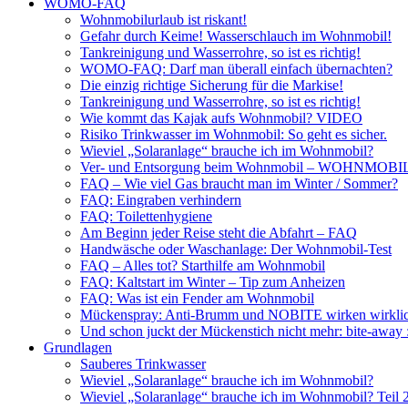
WOMO-FAQ
Wohnmobilurlaub ist riskant!
Gefahr durch Keime! Wasserschlauch im Wohnmobil!
Tankreinigung und Wasserrohre, so ist es richtig!
WOMO-FAQ: Darf man überall einfach übernachten?
Die einzig richtige Sicherung für die Markise!
Tankreinigung und Wasserrohre, so ist es richtig!
Wie kommt das Kajak aufs Wohnmobil? VIDEO
Risiko Trinkwasser im Wohnmobil: So geht es sicher.
Wieviel „Solaranlage“ brauche ich im Wohnmobil?
Ver- und Entsorgung beim Wohnmobil – WOHNMO
FAQ – Wie viel Gas braucht man im Winter / Sommer?
FAQ: Eingraben verhindern
FAQ: Toilettenhygiene
Am Beginn jeder Reise steht die Abfahrt – FAQ
Handwäsche oder Waschanlage: Der Wohnmobil-Test
FAQ – Alles tot? Starthilfe am Wohnmobil
FAQ: Kaltstart im Winter – Tip zum Anheizen
FAQ: Was ist ein Fender am Wohnmobil
Mückenspray: Anti-Brumm und NOBITE wirken wirklic
Und schon juckt der Mückenstich nicht mehr: bite-away
Grundlagen
Sauberes Trinkwasser
Wieviel „Solaranlage“ brauche ich im Wohnmobil?
Wieviel „Solaranlage“ brauche ich im Wohnmobil? Teil 