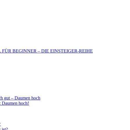
BIL FÜR BEGINNER – DIE EINSTEIGER-REIHE
h gut – Daumen hoch
 : Daumen hoch!
2
 ist?