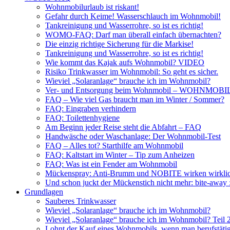
Wohnmobilurlaub ist riskant!
Gefahr durch Keime! Wasserschlauch im Wohnmobil!
Tankreinigung und Wasserrohre, so ist es richtig!
WOMO-FAQ: Darf man überall einfach übernachten?
Die einzig richtige Sicherung für die Markise!
Tankreinigung und Wasserrohre, so ist es richtig!
Wie kommt das Kajak aufs Wohnmobil? VIDEO
Risiko Trinkwasser im Wohnmobil: So geht es sicher.
Wieviel „Solaranlage“ brauche ich im Wohnmobil?
Ver- und Entsorgung beim Wohnmobil – WOHNMO
FAQ – Wie viel Gas braucht man im Winter / Sommer?
FAQ: Eingraben verhindern
FAQ: Toilettenhygiene
Am Beginn jeder Reise steht die Abfahrt – FAQ
Handwäsche oder Waschanlage: Der Wohnmobil-Test
FAQ – Alles tot? Starthilfe am Wohnmobil
FAQ: Kaltstart im Winter – Tip zum Anheizen
FAQ: Was ist ein Fender am Wohnmobil
Mückenspray: Anti-Brumm und NOBITE wirken wirklic
Und schon juckt der Mückenstich nicht mehr: bite-away
Grundlagen
Sauberes Trinkwasser
Wieviel „Solaranlage“ brauche ich im Wohnmobil?
Wieviel „Solaranlage“ brauche ich im Wohnmobil? Teil 
Lohnt der Kauf eines Wohnmobils, wenn man berufstätig