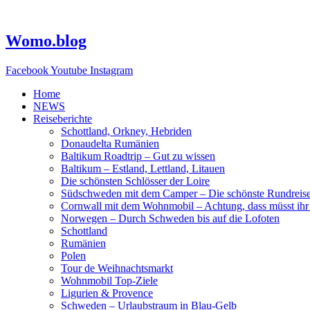
Zum
Inhalt
springen
Womo.blog
Facebook
Youtube
Instagram
Home
NEWS
Reiseberichte
Schottland, Orkney, Hebriden
Donaudelta Rumänien
Baltikum Roadtrip – Gut zu wissen
Baltikum – Estland, Lettland, Litauen
Die schönsten Schlösser der Loire
Südschweden mit dem Camper – Die schönste Rundreis
Cornwall mit dem Wohnmobil – Achtung, dass müsst ihr
Norwegen – Durch Schweden bis auf die Lofoten
Schottland
Rumänien
Polen
Tour de Weihnachtsmarkt
Wohnmobil Top-Ziele
Ligurien & Provence
Schweden – Urlaubstraum in Blau-Gelb