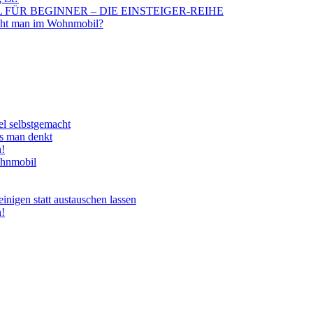
BIL FÜR BEGINNER – DIE EINSTEIGER-REIHE
aucht man im Wohnmobil?
el selbstgemacht
ls man denkt
n!
ohnmobil
nigen statt austauschen lassen
n!