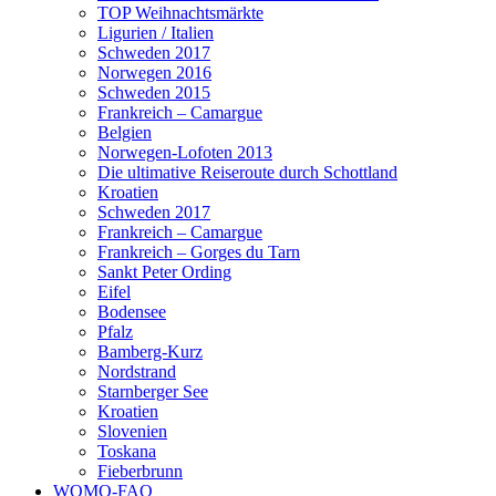
TOP Weihnachtsmärkte
Ligurien / Italien
Schweden 2017
Norwegen 2016
Schweden 2015
Frankreich – Camargue
Belgien
Norwegen-Lofoten 2013
Die ultimative Reiseroute durch Schottland
Kroatien
Schweden 2017
Frankreich – Camargue
Frankreich – Gorges du Tarn
Sankt Peter Ording
Eifel
Bodensee
Pfalz
Bamberg-Kurz
Nordstrand
Starnberger See
Kroatien
Slovenien
Toskana
Fieberbrunn
WOMO-FAQ