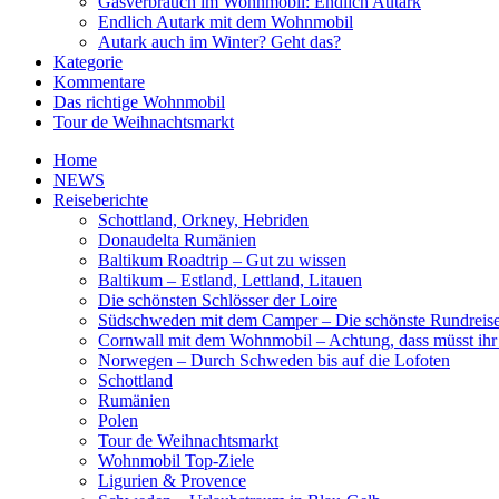
Gasverbrauch im Wohnmobil: Endlich Autark
Endlich Autark mit dem Wohnmobil
Autark auch im Winter? Geht das?
Kategorie
Kommentare
Das richtige Wohnmobil
Tour de Weihnachtsmarkt
Home
NEWS
Reiseberichte
Schottland, Orkney, Hebriden
Donaudelta Rumänien
Baltikum Roadtrip – Gut zu wissen
Baltikum – Estland, Lettland, Litauen
Die schönsten Schlösser der Loire
Südschweden mit dem Camper – Die schönste Rundreis
Cornwall mit dem Wohnmobil – Achtung, dass müsst ihr
Norwegen – Durch Schweden bis auf die Lofoten
Schottland
Rumänien
Polen
Tour de Weihnachtsmarkt
Wohnmobil Top-Ziele
Ligurien & Provence