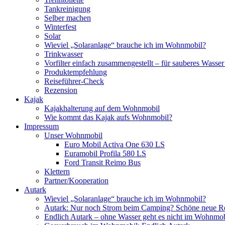
Tankreinigung
Selber machen
Winterfest
Solar
Wieviel „Solaranlage“ brauche ich im Wohnmobil?
Trinkwasser
Vorfilter einfach zusammengestellt – für sauberes Wass
Produktempfehlung
Reiseführer-Check
Rezension
Kajak
Kajakhalterung auf dem Wohnmobil
Wie kommt das Kajak aufs Wohnmobil?
Impressum
Unser Wohnmobil
Euro Mobil Activa One 630 LS
Euramobil Profila 580 LS
Ford Transit Reimo Bus
Klettern
Partner/Kooperation
Autark
Wieviel „Solaranlage“ brauche ich im Wohnmobil?
Autark: Nur noch Strom beim Camping? Schöne neue R
Endlich Autark – ohne Wasser geht es nicht im Wohnmob