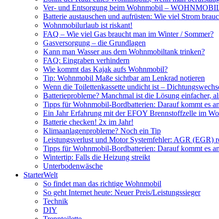
Ver- und Entsorgung beim Wohnmobil – WOHNMO
Batterie austauschen und aufrüsten: Wie viel Strom br
Wohnmobilurlaub ist riskant!
FAQ – Wie viel Gas braucht man im Winter / Sommer?
Gasversorgung – die Grundlagen
Kann man Wasser aus dem Wohnmobiltank trinken?
FAQ: Eingraben verhindern
Wie kommt das Kajak aufs Wohnmobil?
Tip: Wohnmobil Maße sichtbar am Lenkrad notieren
Wenn die Toilettenkassette undicht ist – Dichtungswechs
Batterieprobleme? Manchmal ist die Lösung einfacher, a
Tipps für Wohnmobil-Bordbatterien: Darauf kommt es a
Ein Jahr Erfahrung mit der EFOY Brennstoffzelle im W
Batterie checken! 2x im Jahr!
Klimaanlagenprobleme? Noch ein Tip
Leistungsverlust und Motor Systemfehler: AGR (EGR) rei
Tipps für Wohnmobil-Bordbatterien: Darauf kommt es a
Wintertip: Falls die Heizung streikt
Unterbodenwäsche
StarterWelt
So findet man das richtige Wohnmobil
So geht Internet heute: Neuer Preis/Leistungssieger
Technik
DIY
Trenntoilette