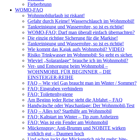
Fieberbrunn
WOMO-FAQ
Wohnmobilurlaub ist riskant!
Gefahr durch Keime! Wasserschlauch im Wohnmobil!
Tankreinigung und Wasserrohre, so ist es richtig!
WOMO-FAQ: Darf man überall einfach übernachten?
Die einzig richtige Sicherung für die Markise!
Tankreinigung und Wasserrohre, so ist es richtig!
Wie kommt das Kajak aufs Wohnmobil? VIDEO
Risiko Trinkwasser im Wohnmobil: So geht es sicher.
Wieviel „Solaranlage“ brauche ich im Wohnmobil?
Ver- und Entsorgung beim Wohnmobil –
WOHNMOBIL FÜR BEGINNER – DIE
EINSTEIGER-REIHE
FAQ – Wie viel Gas braucht man im Winter / Sommer?
FAQ: Eingraben verhindern
FAQ: Toilettenhygiene
Am Beginn jeder Reise steht die Abfahrt – FAQ
Handwäsche oder Waschanlage: Der Wohnmobil-Test
FAQ – Alles tot? Starthilfe am Wohnmobil
FAQ: Kaltstart im Winter – Tip zum Anheizen
FAQ: Was ist ein Fender am Wohnmobil
Mückenspray: Anti-Brumm und NOBITE wirken
wirklich gut – Daumen hoch
Und schon juckt der Mückenstich nicht mehr: bite-