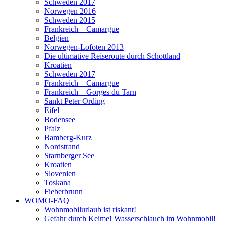
Schweden 2017
Norwegen 2016
Schweden 2015
Frankreich – Camargue
Belgien
Norwegen-Lofoten 2013
Die ultimative Reiseroute durch Schottland
Kroatien
Schweden 2017
Frankreich – Camargue
Frankreich – Gorges du Tarn
Sankt Peter Ording
Eifel
Bodensee
Pfalz
Bamberg-Kurz
Nordstrand
Starnberger See
Kroatien
Slovenien
Toskana
Fieberbrunn
WOMO-FAQ
Wohnmobilurlaub ist riskant!
Gefahr durch Keime! Wasserschlauch im Wohnmobil!