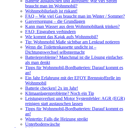
Batterie austauschen und aufrüsten: Wie viel Strom
braucht man im Wohnmobil?
Wohnmobilurlaub ist riskant!
FAQ – Wie viel Gas braucht man im Winter / Sommer?
Gasversorgung – die Grundlagen
Kann man Wasser aus dem Wohnmobiltank trinken?
FAQ: Eingraben verhindern
Wie kommt das Kajak aufs Wohnmobil?
Tip: Wohnmobil Maße sichtbar am Lenkrad notieren
Wenn die Toilettenkassette undicht ist –
Dichtungswechsel selbstgemacht
Batterieprobleme? Manchmal ist die Lösung einfacher,
als man denkt
Tipps für Wohnmobil-Bordbatterien: Darauf kommt es
an!
Ein Jahr Erfahrung mit der EFOY Brennstoffzelle im
Wohnmobil
Batterie checken! 2x im Jahr!
Klimaanlagenprobleme? Noch ein Tip
Leistungsverlust und Motor Systemfehler: AGR (EGR)
reinigen statt austauschen lassen
Tipps für Wohnmobil-Bordbatterien: Darauf kommt es
an!
Wintertip: Falls die Heizung streikt
Unterbodenwäsche