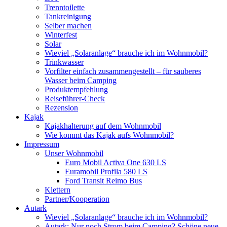
Trenntoilette
Tankreinigung
Selber machen
Winterfest
Solar
Wieviel „Solaranlage“ brauche ich im Wohnmobil?
Trinkwasser
Vorfilter einfach zusammengestellt – für sauberes
Wasser beim Camping
Produktempfehlung
Reiseführer-Check
Rezension
Kajak
Kajakhalterung auf dem Wohnmobil
Wie kommt das Kajak aufs Wohnmobil?
Impressum
Unser Wohnmobil
Euro Mobil Activa One 630 LS
Euramobil Profila 580 LS
Ford Transit Reimo Bus
Klettern
Partner/Kooperation
Autark
Wieviel „Solaranlage“ brauche ich im Wohnmobil?
Autark: Nur noch Strom beim Camping? Schöne neue