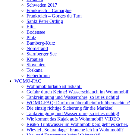
Schweden 2017
Frankreich – Camargue
Frankreich – Gorges du Tarn
Sankt Peter Ording
Eifel
Bodensee
Pfalz
Bamberg-Kurz
Nordstrand
Starnberger See
Kroatien
Slovenien
Toskana
Fieberbrunn
WOMO-FAQ
Wohnmobilurlaub ist riskant!
Gefahr durch Keime! Wasserschlauch im Wohnmobil!
Tankreinigung und Wasserrohre, so ist es richtig!
WOMO-FAQ: Darf man überall einfach übernachten?
Die einzig richtige Sicherung für die Markise!
Tankreinigung und Wasserrohre, so ist es richtig!
Wie kommt das Kajak aufs Wohnmobil? VIDEO
Risiko Trinkwasser im Wohnmobil: So geht es sicher.
Wieviel „Solaranlage“ brauche ich im Wohnmobil?