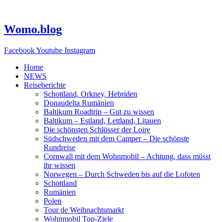
Zum
Inhalt
springen
Womo.blog
Facebook
Youtube
Instagram
Home
NEWS
Reiseberichte
Schottland, Orkney, Hebriden
Donaudelta Rumänien
Baltikum Roadtrip – Gut zu wissen
Baltikum – Estland, Lettland, Litauen
Die schönsten Schlösser der Loire
Südschweden mit dem Camper – Die schönste
Rundreise
Cornwall mit dem Wohnmobil – Achtung, dass müsst
ihr wissen
Norwegen – Durch Schweden bis auf die Lofoten
Schottland
Rumänien
Polen
Tour de Weihnachtsmarkt
Wohnmobil Top-Ziele