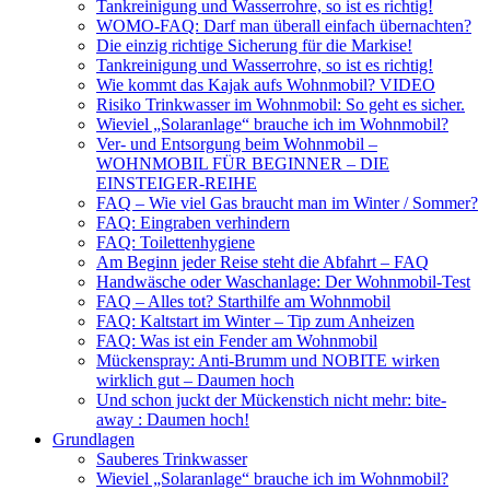
Tankreinigung und Wasserrohre, so ist es richtig!
WOMO-FAQ: Darf man überall einfach übernachten?
Die einzig richtige Sicherung für die Markise!
Tankreinigung und Wasserrohre, so ist es richtig!
Wie kommt das Kajak aufs Wohnmobil? VIDEO
Risiko Trinkwasser im Wohnmobil: So geht es sicher.
Wieviel „Solaranlage“ brauche ich im Wohnmobil?
Ver- und Entsorgung beim Wohnmobil –
WOHNMOBIL FÜR BEGINNER – DIE
EINSTEIGER-REIHE
FAQ – Wie viel Gas braucht man im Winter / Sommer?
FAQ: Eingraben verhindern
FAQ: Toilettenhygiene
Am Beginn jeder Reise steht die Abfahrt – FAQ
Handwäsche oder Waschanlage: Der Wohnmobil-Test
FAQ – Alles tot? Starthilfe am Wohnmobil
FAQ: Kaltstart im Winter – Tip zum Anheizen
FAQ: Was ist ein Fender am Wohnmobil
Mückenspray: Anti-Brumm und NOBITE wirken
wirklich gut – Daumen hoch
Und schon juckt der Mückenstich nicht mehr: bite-
away : Daumen hoch!
Grundlagen
Sauberes Trinkwasser
Wieviel „Solaranlage“ brauche ich im Wohnmobil?