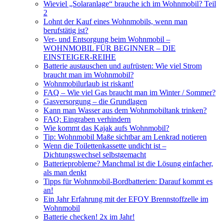
Wieviel „Solaranlage“ brauche ich im Wohnmobil? Teil
2
Lohnt der Kauf eines Wohnmobils, wenn man
berufstätig ist?
Ver- und Entsorgung beim Wohnmobil –
WOHNMOBIL FÜR BEGINNER – DIE
EINSTEIGER-REIHE
Batterie austauschen und aufrüsten: Wie viel Strom
braucht man im Wohnmobil?
Wohnmobilurlaub ist riskant!
FAQ – Wie viel Gas braucht man im Winter / Sommer?
Gasversorgung – die Grundlagen
Kann man Wasser aus dem Wohnmobiltank trinken?
FAQ: Eingraben verhindern
Wie kommt das Kajak aufs Wohnmobil?
Tip: Wohnmobil Maße sichtbar am Lenkrad notieren
Wenn die Toilettenkassette undicht ist –
Dichtungswechsel selbstgemacht
Batterieprobleme? Manchmal ist die Lösung einfacher,
als man denkt
Tipps für Wohnmobil-Bordbatterien: Darauf kommt es
an!
Ein Jahr Erfahrung mit der EFOY Brennstoffzelle im
Wohnmobil
Batterie checken! 2x im Jahr!