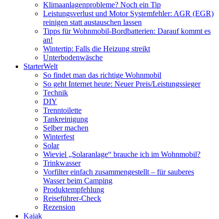
Klimaanlagenprobleme? Noch ein Tip
Leistungsverlust und Motor Systemfehler: AGR (EGR)
reinigen statt austauschen lassen
Tipps für Wohnmobil-Bordbatterien: Darauf kommt es
an!
Wintertip: Falls die Heizung streikt
Unterbodenwäsche
StarterWelt
So findet man das richtige Wohnmobil
So geht Internet heute: Neuer Preis/Leistungssieger
Technik
DIY
Trenntoilette
Tankreinigung
Selber machen
Winterfest
Solar
Wieviel „Solaranlage“ brauche ich im Wohnmobil?
Trinkwasser
Vorfilter einfach zusammengestellt – für sauberes
Wasser beim Camping
Produktempfehlung
Reiseführer-Check
Rezension
Kajak