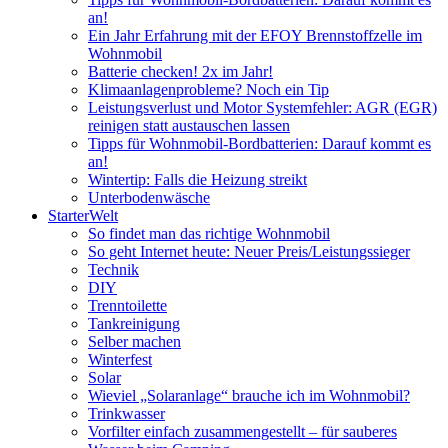
an!
Ein Jahr Erfahrung mit der EFOY Brennstoffzelle im
Wohnmobil
Batterie checken! 2x im Jahr!
Klimaanlagenprobleme? Noch ein Tip
Leistungsverlust und Motor Systemfehler: AGR (EGR)
reinigen statt austauschen lassen
Tipps für Wohnmobil-Bordbatterien: Darauf kommt es
an!
Wintertip: Falls die Heizung streikt
Unterbodenwäsche
StarterWelt
So findet man das richtige Wohnmobil
So geht Internet heute: Neuer Preis/Leistungssieger
Technik
DIY
Trenntoilette
Tankreinigung
Selber machen
Winterfest
Solar
Wieviel „Solaranlage“ brauche ich im Wohnmobil?
Trinkwasser
Vorfilter einfach zusammengestellt – für sauberes