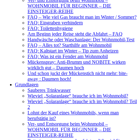
Ver- und Entsorgung beim Wohnmobil –
WOHNMOBIL FÜR BEGINNER – DIE
EINSTEIGER-REIHE
FAQ – Wie viel Gas braucht man im Winter / Sommer?
FAQ: Eingraben verhindern
FAQ: Toilettenhygiene
Am Beginn jeder Reise steht die Abfahrt – FAQ
Handwäsche oder Waschanlage: Der Wohnmobil-Test
FAQ – Alles tot? Starthilfe am Wohnmobil
FAQ: Kaltstart im Winter – Tip zum Anheizen
FAQ: Was ist ein Fender am Wohnmobil
Mückenspray: Anti-Brumm und NOBITE wirken
wirklich gut – Daumen hoch
Und schon juckt der Mückenstich nicht mehr: bite-
away : Daumen hoch!
Grundlagen
Sauberes Trinkwasser
Wieviel „Solaranlage“ brauche ich im Wohnmobil?
Wieviel „Solaranlage“ brauche ich im Wohnmobil? Teil
2
Lohnt der Kauf eines Wohnmobils, wenn man
berufstätig ist?
Ver- und Entsorgung beim Wohnmobil –
WOHNMOBIL FÜR BEGINNER – DIE
EINSTEIGER-REIHE