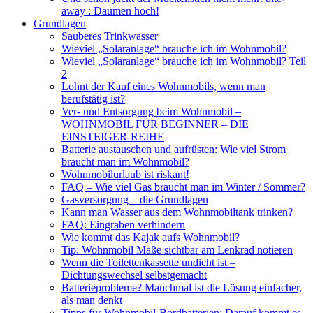
away : Daumen hoch!
Grundlagen
Sauberes Trinkwasser
Wieviel „Solaranlage“ brauche ich im Wohnmobil?
Wieviel „Solaranlage“ brauche ich im Wohnmobil? Teil
2
Lohnt der Kauf eines Wohnmobils, wenn man
berufstätig ist?
Ver- und Entsorgung beim Wohnmobil –
WOHNMOBIL FÜR BEGINNER – DIE
EINSTEIGER-REIHE
Batterie austauschen und aufrüsten: Wie viel Strom
braucht man im Wohnmobil?
Wohnmobilurlaub ist riskant!
FAQ – Wie viel Gas braucht man im Winter / Sommer?
Gasversorgung – die Grundlagen
Kann man Wasser aus dem Wohnmobiltank trinken?
FAQ: Eingraben verhindern
Wie kommt das Kajak aufs Wohnmobil?
Tip: Wohnmobil Maße sichtbar am Lenkrad notieren
Wenn die Toilettenkassette undicht ist –
Dichtungswechsel selbstgemacht
Batterieprobleme? Manchmal ist die Lösung einfacher,
als man denkt
Tipps für Wohnmobil-Bordbatterien: Darauf kommt es