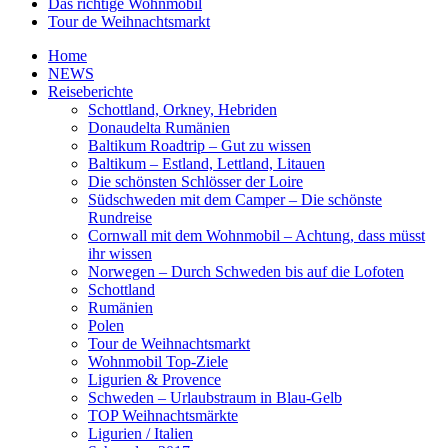
Das richtige Wohnmobil
Tour de Weihnachtsmarkt
Home
NEWS
Reiseberichte
Schottland, Orkney, Hebriden
Donaudelta Rumänien
Baltikum Roadtrip – Gut zu wissen
Baltikum – Estland, Lettland, Litauen
Die schönsten Schlösser der Loire
Südschweden mit dem Camper – Die schönste
Rundreise
Cornwall mit dem Wohnmobil – Achtung, dass müsst
ihr wissen
Norwegen – Durch Schweden bis auf die Lofoten
Schottland
Rumänien
Polen
Tour de Weihnachtsmarkt
Wohnmobil Top-Ziele
Ligurien & Provence
Schweden – Urlaubstraum in Blau-Gelb
TOP Weihnachtsmärkte
Ligurien / Italien