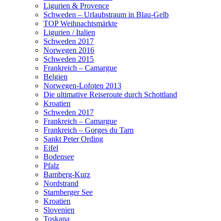
Ligurien & Provence
Schweden – Urlaubstraum in Blau-Gelb
TOP Weihnachtsmärkte
Ligurien / Italien
Schweden 2017
Norwegen 2016
Schweden 2015
Frankreich – Camargue
Belgien
Norwegen-Lofoten 2013
Die ultimative Reiseroute durch Schottland
Kroatien
Schweden 2017
Frankreich – Camargue
Frankreich – Gorges du Tarn
Sankt Peter Ording
Eifel
Bodensee
Pfalz
Bamberg-Kurz
Nordstrand
Starnberger See
Kroatien
Slovenien
Toskana