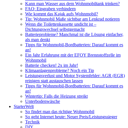
Kann man Wasser aus dem Wohnmobiltank trinken?
FAQ: Eingraben verhindern
Wie kommt das Kajak aufs Wohnmobil?
Tip: Wohnmobil Maße sichtbar am Lenkrad notieren
Wenn die Toilettenkassette undicht ist –
Dichtungswechsel selbstgemacht
Batterieprobleme? Manchmal ist die Lösung einfacher,
als man denkt
Tipps für Wohnmobil-Bordbatterien: Darauf kommt es
an!
Ein Jahr Erfahrung mit der EFOY Brennstoffzelle im
Wohnmobil
Batterie checken! 2x im Jahr!
Klimaanlagenprobleme? Noch ein Tip
Leistungsverlust und Motor Systemfehler: AGR (EGR)
reinigen statt austauschen lassen
Tipps für Wohnmobil-Bordbatterien: Darauf kommt es
an!
Wintertip: Falls die Heizung streikt
Unterbodenwäsche
StarterWelt
So findet man das richtige Wohnmobil
So geht Internet heute: Neuer Preis/Leistungssieger
Technik
DIY