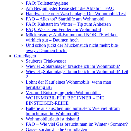
FAQ: Toilettenhygiene
Am Beginn jeder Reise steht die Abfahrt – FAQ
Handwäsche oder Waschanlage: Der Wohnmobil-Test
FAQ – Alles tot? Starthilfe am Wohnmobil
FAQ: Kaltstart im Winter – Tip zum Anheizen
FAQ: Was ist ein Fender am Wohnmobil
Mückenspray: Anti-Brumm und NOBITE wirken
wirklich gut – Daumen hoch
Und schon juckt der Mückenstich nicht mehr: bite-
away : Daumen hoch!
Grundlagen
Sauberes Trinkwasser
Wieviel „Solaranlage“ brauche ich im Wohnmobil?
Wieviel „Solaranlage“ brauche ich im Wohnmobil? Teil
2
Lohnt der Kauf eines Wohnmobils, wenn man
berufstätig ist?
Ver- und Entsorgung beim Wohnmobil –
WOHNMOBIL FÜR BEGINNER – DIE
EINSTEIGER-REIHE
Batterie austauschen und aufrüsten: Wie viel Strom
braucht man im Wohnmobil?
Wohnmobilurlaub ist riskant!
FAQ – Wie viel Gas braucht man im Winter / Sommer?
Gasversorgung – die Grundlagen