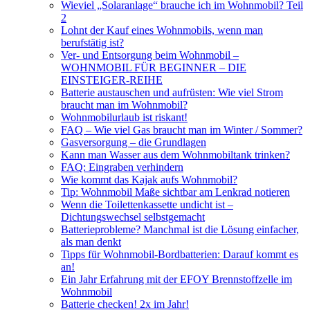
Wieviel „Solaranlage“ brauche ich im Wohnmobil? Teil
2
Lohnt der Kauf eines Wohnmobils, wenn man
berufstätig ist?
Ver- und Entsorgung beim Wohnmobil –
WOHNMOBIL FÜR BEGINNER – DIE
EINSTEIGER-REIHE
Batterie austauschen und aufrüsten: Wie viel Strom
braucht man im Wohnmobil?
Wohnmobilurlaub ist riskant!
FAQ – Wie viel Gas braucht man im Winter / Sommer?
Gasversorgung – die Grundlagen
Kann man Wasser aus dem Wohnmobiltank trinken?
FAQ: Eingraben verhindern
Wie kommt das Kajak aufs Wohnmobil?
Tip: Wohnmobil Maße sichtbar am Lenkrad notieren
Wenn die Toilettenkassette undicht ist –
Dichtungswechsel selbstgemacht
Batterieprobleme? Manchmal ist die Lösung einfacher,
als man denkt
Tipps für Wohnmobil-Bordbatterien: Darauf kommt es
an!
Ein Jahr Erfahrung mit der EFOY Brennstoffzelle im
Wohnmobil
Batterie checken! 2x im Jahr!