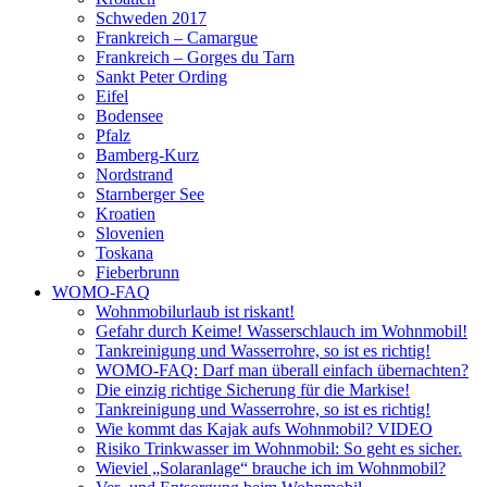
Schweden 2017
Frankreich – Camargue
Frankreich – Gorges du Tarn
Sankt Peter Ording
Eifel
Bodensee
Pfalz
Bamberg-Kurz
Nordstrand
Starnberger See
Kroatien
Slovenien
Toskana
Fieberbrunn
WOMO-FAQ
Wohnmobilurlaub ist riskant!
Gefahr durch Keime! Wasserschlauch im Wohnmobil!
Tankreinigung und Wasserrohre, so ist es richtig!
WOMO-FAQ: Darf man überall einfach übernachten?
Die einzig richtige Sicherung für die Markise!
Tankreinigung und Wasserrohre, so ist es richtig!
Wie kommt das Kajak aufs Wohnmobil? VIDEO
Risiko Trinkwasser im Wohnmobil: So geht es sicher.
Wieviel „Solaranlage“ brauche ich im Wohnmobil?