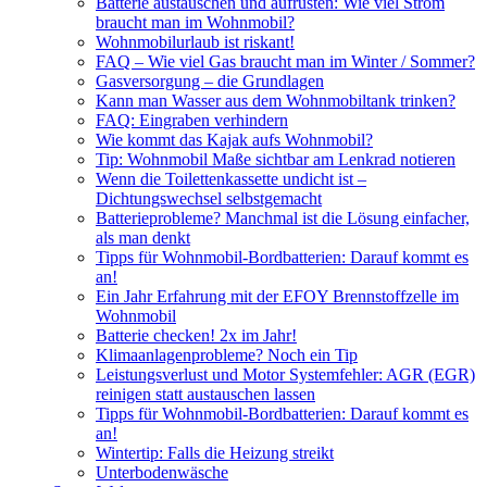
Batterie austauschen und aufrüsten: Wie viel Strom
braucht man im Wohnmobil?
Wohnmobilurlaub ist riskant!
FAQ – Wie viel Gas braucht man im Winter / Sommer?
Gasversorgung – die Grundlagen
Kann man Wasser aus dem Wohnmobiltank trinken?
FAQ: Eingraben verhindern
Wie kommt das Kajak aufs Wohnmobil?
Tip: Wohnmobil Maße sichtbar am Lenkrad notieren
Wenn die Toilettenkassette undicht ist –
Dichtungswechsel selbstgemacht
Batterieprobleme? Manchmal ist die Lösung einfacher,
als man denkt
Tipps für Wohnmobil-Bordbatterien: Darauf kommt es
an!
Ein Jahr Erfahrung mit der EFOY Brennstoffzelle im
Wohnmobil
Batterie checken! 2x im Jahr!
Klimaanlagenprobleme? Noch ein Tip
Leistungsverlust und Motor Systemfehler: AGR (EGR)
reinigen statt austauschen lassen
Tipps für Wohnmobil-Bordbatterien: Darauf kommt es
an!
Wintertip: Falls die Heizung streikt
Unterbodenwäsche