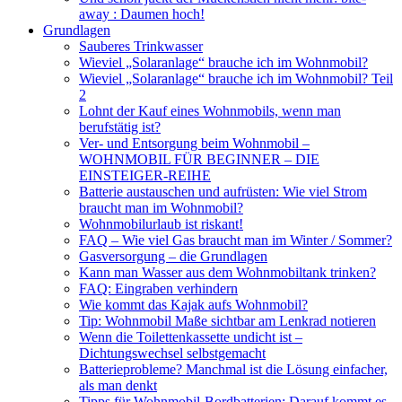
away : Daumen hoch!
Grundlagen
Sauberes Trinkwasser
Wieviel „Solaranlage“ brauche ich im Wohnmobil?
Wieviel „Solaranlage“ brauche ich im Wohnmobil? Teil
2
Lohnt der Kauf eines Wohnmobils, wenn man
berufstätig ist?
Ver- und Entsorgung beim Wohnmobil –
WOHNMOBIL FÜR BEGINNER – DIE
EINSTEIGER-REIHE
Batterie austauschen und aufrüsten: Wie viel Strom
braucht man im Wohnmobil?
Wohnmobilurlaub ist riskant!
FAQ – Wie viel Gas braucht man im Winter / Sommer?
Gasversorgung – die Grundlagen
Kann man Wasser aus dem Wohnmobiltank trinken?
FAQ: Eingraben verhindern
Wie kommt das Kajak aufs Wohnmobil?
Tip: Wohnmobil Maße sichtbar am Lenkrad notieren
Wenn die Toilettenkassette undicht ist –
Dichtungswechsel selbstgemacht
Batterieprobleme? Manchmal ist die Lösung einfacher,
als man denkt
Tipps für Wohnmobil-Bordbatterien: Darauf kommt es