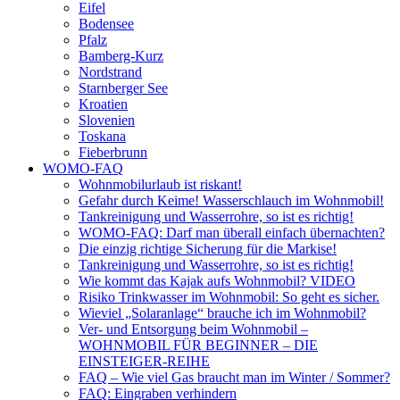
Eifel
Bodensee
Pfalz
Bamberg-Kurz
Nordstrand
Starnberger See
Kroatien
Slovenien
Toskana
Fieberbrunn
WOMO-FAQ
Wohnmobilurlaub ist riskant!
Gefahr durch Keime! Wasserschlauch im Wohnmobil!
Tankreinigung und Wasserrohre, so ist es richtig!
WOMO-FAQ: Darf man überall einfach übernachten?
Die einzig richtige Sicherung für die Markise!
Tankreinigung und Wasserrohre, so ist es richtig!
Wie kommt das Kajak aufs Wohnmobil? VIDEO
Risiko Trinkwasser im Wohnmobil: So geht es sicher.
Wieviel „Solaranlage“ brauche ich im Wohnmobil?
Ver- und Entsorgung beim Wohnmobil –
WOHNMOBIL FÜR BEGINNER – DIE
EINSTEIGER-REIHE
FAQ – Wie viel Gas braucht man im Winter / Sommer?
FAQ: Eingraben verhindern