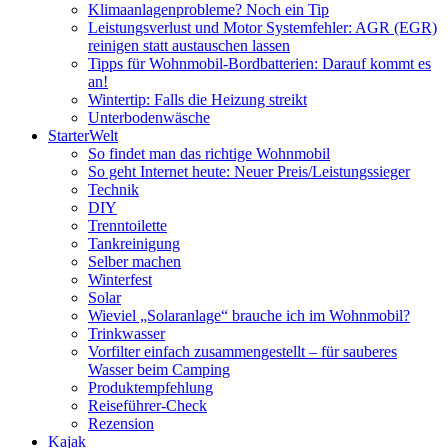
Klimaanlagenprobleme? Noch ein Tip
Leistungsverlust und Motor Systemfehler: AGR (EGR)
reinigen statt austauschen lassen
Tipps für Wohnmobil-Bordbatterien: Darauf kommt es
an!
Wintertip: Falls die Heizung streikt
Unterbodenwäsche
StarterWelt
So findet man das richtige Wohnmobil
So geht Internet heute: Neuer Preis/Leistungssieger
Technik
DIY
Trenntoilette
Tankreinigung
Selber machen
Winterfest
Solar
Wieviel „Solaranlage“ brauche ich im Wohnmobil?
Trinkwasser
Vorfilter einfach zusammengestellt – für sauberes
Wasser beim Camping
Produktempfehlung
Reiseführer-Check
Rezension
Kajak