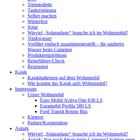
Trenntoilette
Tankreinigung
Selber machen
Winterfest
Solar
Wieviel „Solaranlage“ brauche ich im Wohnmobil?
Trinkwasser
Vorfilter einfach zusammengestellt – für sauberes
Wasser beim Camping
Produktempfehlung
Reiseführer-Check
Rezension
Kajak
Kajakhalterung auf dem Wohnmobil
Wie kommt das Kajak aufs Wohnmobil?
Impressum
Unser Wohnmobil
Euro Mobil Activa One 630 LS
Euramobil Profila 580 LS
Ford Transit Reimo Bus
Klettern
Partner/Kooperation
Autark
Wieviel „Solaranlage“ brauche ich im Wohnmobil?
Autark: Nur noch Strom beim Camping? Schöne neue