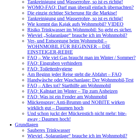
Tankreinigung und Wasserrohre, so ist es richtig!
WOMO-FAQ: Darf man überall einfach übernachten?
Die einzig richtige Sicherung für die Markise!
Tankreinigung und Wasserrohre, so ist es richtig!
Wie kommt das Kajak aufs Wohnmobil? VIDEO
Risiko Trinkwasser im Wohnmobil: So geht es sicher.
Wieviel „Solaranlage“ brauche ich im Wohnmobil?
Ver- und Entsorgung beim Wohnmobil –
WOHNMOBIL FÜR BEGINNER – DIE
EINSTEIGER-REIHE
FAQ – Wie viel Gas braucht man im Winter / Sommer?
FAQ: Eingraben verhindern
FAQ: Toilettenhygiene
Am Beginn jeder Reise steht die Abfahrt – FAQ
Handwäsche oder Waschanlage: Der Wohnmobil-Test
FAQ – Alles tot? Starthilfe am Wohnmobil
FAQ: Kaltstart im Winter – Tip zum Anheizen
FAQ: Was ist ein Fender am Wohnmobil
Mückenspray: Anti-Brumm und NOBITE wirken
wirklich gut – Daumen hoch
Und schon juckt der Mückenstich nicht mehr: bite-
away : Daumen hoch!
Grundlagen
Sauberes Trinkwasser
Wieviel „Solaranlage“ brauche ich im Wohnmobil?