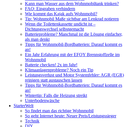
Kann man Wasser aus dem Wohnmobiltank trinken?
FAQ: Eingraben verhindern
Wie kommt das Kajak aufs Wohnmobil?
Tip: Wohnmobil Maße sichtbar am Lenkrad notieren
Wenn die Toilettenkassette undicht ist –
Dichtungswechsel selbstgemacht
Batterieprobleme? Manchmal ist die Lösung einfacher,
als man denkt
Tipps für Wohnmobil-Bordbatterien: Darauf kommt es
an!
Ein Jahr Erfahrung mit der EFOY Brennstoffzelle im
Wohnmobil
Batterie checken! 2x im Jahr!
Klimaanlagenprobleme? Noch ein Tip
Leistungsverlust und Motor Systemfehler: AGR (EGR)
reinigen statt austauschen lassen
Tipps für Wohnmobil-Bordbatterien: Darauf kommt es
an!
Wintertip: Falls die Heizung streikt
Unterbodenwäsche
StarterWelt
So findet man das richtige Wohnmobil
So geht Internet heute: Neuer Preis/Leistungssieger
Technik
DIY