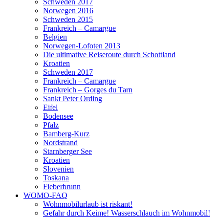
Schweden 2017
Norwegen 2016
Schweden 2015
Frankreich – Camargue
Belgien
Norwegen-Lofoten 2013
Die ultimative Reiseroute durch Schottland
Kroatien
Schweden 2017
Frankreich – Camargue
Frankreich – Gorges du Tarn
Sankt Peter Ording
Eifel
Bodensee
Pfalz
Bamberg-Kurz
Nordstrand
Starnberger See
Kroatien
Slovenien
Toskana
Fieberbrunn
WOMO-FAQ
Wohnmobilurlaub ist riskant!
Gefahr durch Keime! Wasserschlauch im Wohnmobil!