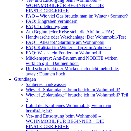
Ver- und Entsorgung beim Wohnmobil –
WOHNMOBIL FÜR BEGINNER – DIE
EINSTEIGER-REIHE
FAQ – Wie viel Gas braucht man im Winter / Sommer?
FAQ: Eingraben verhindern
FAQ: Toilettenhygiene
Am Beginn jeder Reise steht die Abfahrt – FAQ
Handwäsche oder Waschanlage: Der Wohnmobil-Test
FAQ – Alles tot? Starthilfe am Wohnmobil
FAQ: Kaltstart im Winter – Tip zum Anheizen
FAQ: Was ist ein Fender am Wohnmobil
Mückenspray: Anti-Brumm und NOBITE wirken
wirklich gut – Daumen hoch
Und schon juckt der Mückenstich nicht mehr: bite-
away : Daumen hoch!
Grundlagen
Sauberes Trinkwasser
Wieviel „Solaranlage“ brauche ich im Wohnmobil?
Wieviel „Solaranlage“ brauche ich im Wohnmobil? Teil
2
Lohnt der Kauf eines Wohnmobils, wenn man
berufstätig ist?
Ver- und Entsorgung beim Wohnmobil –
WOHNMOBIL FÜR BEGINNER – DIE
EINSTEIGER-REIHE