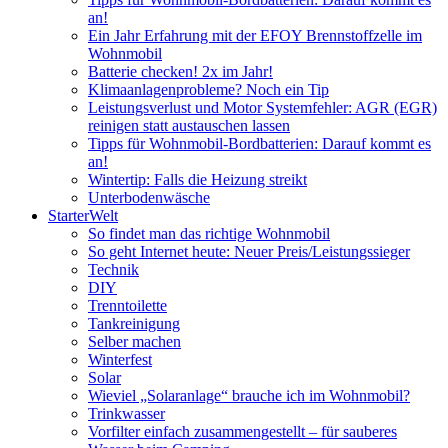
an!
Ein Jahr Erfahrung mit der EFOY Brennstoffzelle im
Wohnmobil
Batterie checken! 2x im Jahr!
Klimaanlagenprobleme? Noch ein Tip
Leistungsverlust und Motor Systemfehler: AGR (EGR)
reinigen statt austauschen lassen
Tipps für Wohnmobil-Bordbatterien: Darauf kommt es
an!
Wintertip: Falls die Heizung streikt
Unterbodenwäsche
StarterWelt
So findet man das richtige Wohnmobil
So geht Internet heute: Neuer Preis/Leistungssieger
Technik
DIY
Trenntoilette
Tankreinigung
Selber machen
Winterfest
Solar
Wieviel „Solaranlage“ brauche ich im Wohnmobil?
Trinkwasser
Vorfilter einfach zusammengestellt – für sauberes