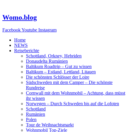
Zum
Inhalt
springen
Womo.blog
Facebook
Youtube
Instagram
Home
NEWS
Reiseberichte
Schottland, Orkney, Hebriden
Donaudelta Rumänien
Baltikum Roadtrip – Gut zu wissen
Baltikum – Estland, Lettland, Litauen
Die schönsten Schlösser der Loire
Südschweden mit dem Camper – Die schönste
Rundreise
Cornwall mit dem Wohnmobil – Achtung, dass müsst
ihr wissen
Norwegen – Durch Schweden bis auf die Lofoten
Schottland
Rumänien
Polen
Tour de Weihnachtsmarkt
Wohnmobil Top-Ziele