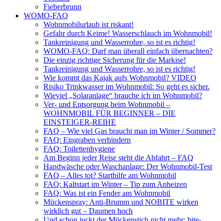
Fieberbrunn
WOMO-FAQ
Wohnmobilurlaub ist riskant!
Gefahr durch Keime! Wasserschlauch im Wohnmobil!
Tankreinigung und Wasserrohre, so ist es richtig!
WOMO-FAQ: Darf man überall einfach übernachten?
Die einzig richtige Sicherung für die Markise!
Tankreinigung und Wasserrohre, so ist es richtig!
Wie kommt das Kajak aufs Wohnmobil? VIDEO
Risiko Trinkwasser im Wohnmobil: So geht es sicher.
Wieviel „Solaranlage“ brauche ich im Wohnmobil?
Ver- und Entsorgung beim Wohnmobil –
WOHNMOBIL FÜR BEGINNER – DIE
EINSTEIGER-REIHE
FAQ – Wie viel Gas braucht man im Winter / Sommer?
FAQ: Eingraben verhindern
FAQ: Toilettenhygiene
Am Beginn jeder Reise steht die Abfahrt – FAQ
Handwäsche oder Waschanlage: Der Wohnmobil-Test
FAQ – Alles tot? Starthilfe am Wohnmobil
FAQ: Kaltstart im Winter – Tip zum Anheizen
FAQ: Was ist ein Fender am Wohnmobil
Mückenspray: Anti-Brumm und NOBITE wirken
wirklich gut – Daumen hoch
Und schon juckt der Mückenstich nicht mehr: bite-