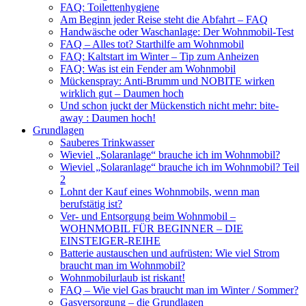
FAQ: Toilettenhygiene
Am Beginn jeder Reise steht die Abfahrt – FAQ
Handwäsche oder Waschanlage: Der Wohnmobil-Test
FAQ – Alles tot? Starthilfe am Wohnmobil
FAQ: Kaltstart im Winter – Tip zum Anheizen
FAQ: Was ist ein Fender am Wohnmobil
Mückenspray: Anti-Brumm und NOBITE wirken
wirklich gut – Daumen hoch
Und schon juckt der Mückenstich nicht mehr: bite-
away : Daumen hoch!
Grundlagen
Sauberes Trinkwasser
Wieviel „Solaranlage“ brauche ich im Wohnmobil?
Wieviel „Solaranlage“ brauche ich im Wohnmobil? Teil
2
Lohnt der Kauf eines Wohnmobils, wenn man
berufstätig ist?
Ver- und Entsorgung beim Wohnmobil –
WOHNMOBIL FÜR BEGINNER – DIE
EINSTEIGER-REIHE
Batterie austauschen und aufrüsten: Wie viel Strom
braucht man im Wohnmobil?
Wohnmobilurlaub ist riskant!
FAQ – Wie viel Gas braucht man im Winter / Sommer?
Gasversorgung – die Grundlagen