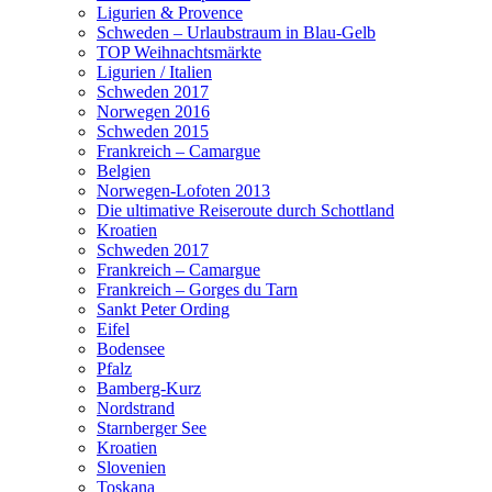
Ligurien & Provence
Schweden – Urlaubstraum in Blau-Gelb
TOP Weihnachtsmärkte
Ligurien / Italien
Schweden 2017
Norwegen 2016
Schweden 2015
Frankreich – Camargue
Belgien
Norwegen-Lofoten 2013
Die ultimative Reiseroute durch Schottland
Kroatien
Schweden 2017
Frankreich – Camargue
Frankreich – Gorges du Tarn
Sankt Peter Ording
Eifel
Bodensee
Pfalz
Bamberg-Kurz
Nordstrand
Starnberger See
Kroatien
Slovenien
Toskana