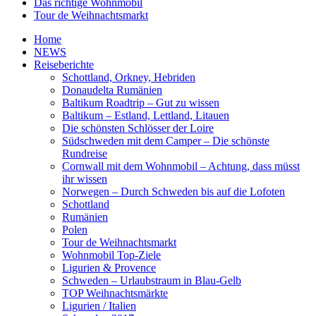
Das richtige Wohnmobil
Tour de Weihnachtsmarkt
Home
NEWS
Reiseberichte
Schottland, Orkney, Hebriden
Donaudelta Rumänien
Baltikum Roadtrip – Gut zu wissen
Baltikum – Estland, Lettland, Litauen
Die schönsten Schlösser der Loire
Südschweden mit dem Camper – Die schönste
Rundreise
Cornwall mit dem Wohnmobil – Achtung, dass müsst
ihr wissen
Norwegen – Durch Schweden bis auf die Lofoten
Schottland
Rumänien
Polen
Tour de Weihnachtsmarkt
Wohnmobil Top-Ziele
Ligurien & Provence
Schweden – Urlaubstraum in Blau-Gelb
TOP Weihnachtsmärkte
Ligurien / Italien