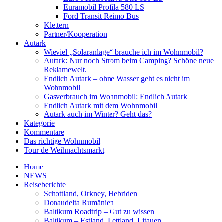
Euramobil Profila 580 LS
Ford Transit Reimo Bus
Klettern
Partner/Kooperation
Autark
Wieviel „Solaranlage“ brauche ich im Wohnmobil?
Autark: Nur noch Strom beim Camping? Schöne neue
Reklamewelt.
Endlich Autark – ohne Wasser geht es nicht im
Wohnmobil
Gasverbrauch im Wohnmobil: Endlich Autark
Endlich Autark mit dem Wohnmobil
Autark auch im Winter? Geht das?
Kategorie
Kommentare
Das richtige Wohnmobil
Tour de Weihnachtsmarkt
Home
NEWS
Reiseberichte
Schottland, Orkney, Hebriden
Donaudelta Rumänien
Baltikum Roadtrip – Gut zu wissen
Baltikum – Estland, Lettland, Litauen