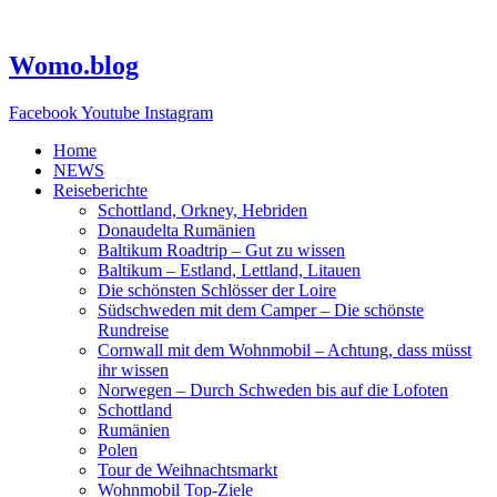
Zum
Inhalt
springen
Womo.blog
Facebook
Youtube
Instagram
Home
NEWS
Reiseberichte
Schottland, Orkney, Hebriden
Donaudelta Rumänien
Baltikum Roadtrip – Gut zu wissen
Baltikum – Estland, Lettland, Litauen
Die schönsten Schlösser der Loire
Südschweden mit dem Camper – Die schönste
Rundreise
Cornwall mit dem Wohnmobil – Achtung, dass müsst
ihr wissen
Norwegen – Durch Schweden bis auf die Lofoten
Schottland
Rumänien
Polen
Tour de Weihnachtsmarkt
Wohnmobil Top-Ziele