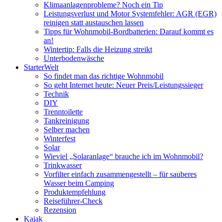
Klimaanlagenprobleme? Noch ein Tip
Leistungsverlust und Motor Systemfehler: AGR (EGR)
reinigen statt austauschen lassen
Tipps für Wohnmobil-Bordbatterien: Darauf kommt es
an!
Wintertip: Falls die Heizung streikt
Unterbodenwäsche
StarterWelt
So findet man das richtige Wohnmobil
So geht Internet heute: Neuer Preis/Leistungssieger
Technik
DIY
Trenntoilette
Tankreinigung
Selber machen
Winterfest
Solar
Wieviel „Solaranlage“ brauche ich im Wohnmobil?
Trinkwasser
Vorfilter einfach zusammengestellt – für sauberes
Wasser beim Camping
Produktempfehlung
Reiseführer-Check
Rezension
Kajak