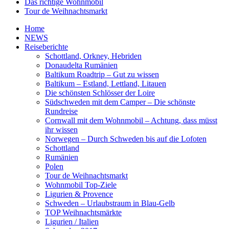
Das richtige Wohnmobil
Tour de Weihnachtsmarkt
Home
NEWS
Reiseberichte
Schottland, Orkney, Hebriden
Donaudelta Rumänien
Baltikum Roadtrip – Gut zu wissen
Baltikum – Estland, Lettland, Litauen
Die schönsten Schlösser der Loire
Südschweden mit dem Camper – Die schönste
Rundreise
Cornwall mit dem Wohnmobil – Achtung, dass müsst
ihr wissen
Norwegen – Durch Schweden bis auf die Lofoten
Schottland
Rumänien
Polen
Tour de Weihnachtsmarkt
Wohnmobil Top-Ziele
Ligurien & Provence
Schweden – Urlaubstraum in Blau-Gelb
TOP Weihnachtsmärkte
Ligurien / Italien