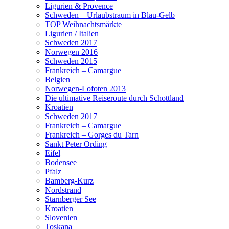
Ligurien & Provence
Schweden – Urlaubstraum in Blau-Gelb
TOP Weihnachtsmärkte
Ligurien / Italien
Schweden 2017
Norwegen 2016
Schweden 2015
Frankreich – Camargue
Belgien
Norwegen-Lofoten 2013
Die ultimative Reiseroute durch Schottland
Kroatien
Schweden 2017
Frankreich – Camargue
Frankreich – Gorges du Tarn
Sankt Peter Ording
Eifel
Bodensee
Pfalz
Bamberg-Kurz
Nordstrand
Starnberger See
Kroatien
Slovenien
Toskana