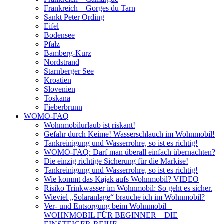
Frankreich – Gorges du Tarn
Sankt Peter Ording
Eifel
Bodensee
Pfalz
Bamberg-Kurz
Nordstrand
Starnberger See
Kroatien
Slovenien
Toskana
Fieberbrunn
WOMO-FAQ
Wohnmobilurlaub ist riskant!
Gefahr durch Keime! Wasserschlauch im Wohnmobil!
Tankreinigung und Wasserrohre, so ist es richtig!
WOMO-FAQ: Darf man überall einfach übernachten?
Die einzig richtige Sicherung für die Markise!
Tankreinigung und Wasserrohre, so ist es richtig!
Wie kommt das Kajak aufs Wohnmobil? VIDEO
Risiko Trinkwasser im Wohnmobil: So geht es sicher.
Wieviel „Solaranlage“ brauche ich im Wohnmobil?
Ver- und Entsorgung beim Wohnmobil –
WOHNMOBIL FÜR BEGINNER – DIE