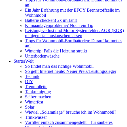
an!
Ein Jahr Erfahrung mit der EFOY Brennstoffzelle im
Wohnmobil
Batterie checken! 2x im Jahr!
Klimaanlagenprobleme? Noch ein Tip
Leistungsverlust und Motor Systemfehler: AGR (EGR)
reinigen statt austauschen lassen
Tipps für Wohnmobil-Bordbatterien: Darauf kommt es
an!
Wintertip: Falls die Heizung streikt
Unterbodenwäsche
StarterWelt
So findet man das richtige Wohnmobil
So geht Internet heute: Neuer Preis/Leistungssieger
Technik
DIY
Trenntoilette
Tankreinigung
Selber machen
Winterfest
Solar
Wieviel „Solaranlage“ brauche ich im Wohnmobil?
Trinkwasser
Vorfilter einfach zusammengestellt – für sauberes