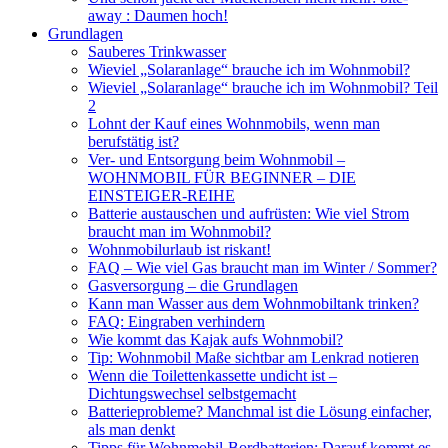
away : Daumen hoch!
Grundlagen
Sauberes Trinkwasser
Wieviel „Solaranlage“ brauche ich im Wohnmobil?
Wieviel „Solaranlage“ brauche ich im Wohnmobil? Teil
2
Lohnt der Kauf eines Wohnmobils, wenn man
berufstätig ist?
Ver- und Entsorgung beim Wohnmobil –
WOHNMOBIL FÜR BEGINNER – DIE
EINSTEIGER-REIHE
Batterie austauschen und aufrüsten: Wie viel Strom
braucht man im Wohnmobil?
Wohnmobilurlaub ist riskant!
FAQ – Wie viel Gas braucht man im Winter / Sommer?
Gasversorgung – die Grundlagen
Kann man Wasser aus dem Wohnmobiltank trinken?
FAQ: Eingraben verhindern
Wie kommt das Kajak aufs Wohnmobil?
Tip: Wohnmobil Maße sichtbar am Lenkrad notieren
Wenn die Toilettenkassette undicht ist –
Dichtungswechsel selbstgemacht
Batterieprobleme? Manchmal ist die Lösung einfacher,
als man denkt
Tipps für Wohnmobil-Bordbatterien: Darauf kommt es