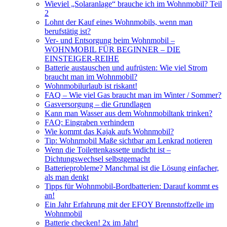
Wieviel „Solaranlage“ brauche ich im Wohnmobil? Teil
2
Lohnt der Kauf eines Wohnmobils, wenn man
berufstätig ist?
Ver- und Entsorgung beim Wohnmobil –
WOHNMOBIL FÜR BEGINNER – DIE
EINSTEIGER-REIHE
Batterie austauschen und aufrüsten: Wie viel Strom
braucht man im Wohnmobil?
Wohnmobilurlaub ist riskant!
FAQ – Wie viel Gas braucht man im Winter / Sommer?
Gasversorgung – die Grundlagen
Kann man Wasser aus dem Wohnmobiltank trinken?
FAQ: Eingraben verhindern
Wie kommt das Kajak aufs Wohnmobil?
Tip: Wohnmobil Maße sichtbar am Lenkrad notieren
Wenn die Toilettenkassette undicht ist –
Dichtungswechsel selbstgemacht
Batterieprobleme? Manchmal ist die Lösung einfacher,
als man denkt
Tipps für Wohnmobil-Bordbatterien: Darauf kommt es
an!
Ein Jahr Erfahrung mit der EFOY Brennstoffzelle im
Wohnmobil
Batterie checken! 2x im Jahr!