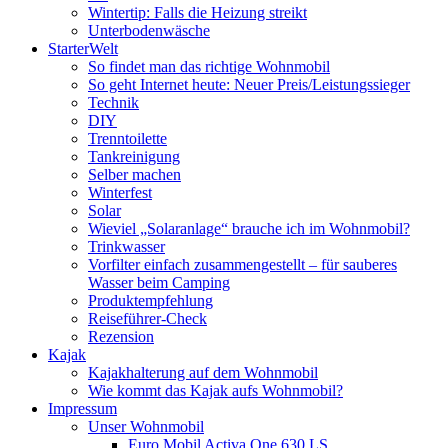
Wintertip: Falls die Heizung streikt
Unterbodenwäsche
StarterWelt
So findet man das richtige Wohnmobil
So geht Internet heute: Neuer Preis/Leistungssieger
Technik
DIY
Trenntoilette
Tankreinigung
Selber machen
Winterfest
Solar
Wieviel „Solaranlage“ brauche ich im Wohnmobil?
Trinkwasser
Vorfilter einfach zusammengestellt – für sauberes
Wasser beim Camping
Produktempfehlung
Reiseführer-Check
Rezension
Kajak
Kajakhalterung auf dem Wohnmobil
Wie kommt das Kajak aufs Wohnmobil?
Impressum
Unser Wohnmobil
Euro Mobil Activa One 630 LS