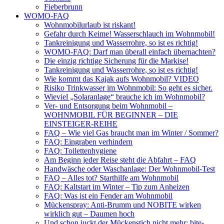
Fieberbrunn
WOMO-FAQ
Wohnmobilurlaub ist riskant!
Gefahr durch Keime! Wasserschlauch im Wohnmobil!
Tankreinigung und Wasserrohre, so ist es richtig!
WOMO-FAQ: Darf man überall einfach übernachten?
Die einzig richtige Sicherung für die Markise!
Tankreinigung und Wasserrohre, so ist es richtig!
Wie kommt das Kajak aufs Wohnmobil? VIDEO
Risiko Trinkwasser im Wohnmobil: So geht es sicher.
Wieviel „Solaranlage“ brauche ich im Wohnmobil?
Ver- und Entsorgung beim Wohnmobil –
WOHNMOBIL FÜR BEGINNER – DIE
EINSTEIGER-REIHE
FAQ – Wie viel Gas braucht man im Winter / Sommer?
FAQ: Eingraben verhindern
FAQ: Toilettenhygiene
Am Beginn jeder Reise steht die Abfahrt – FAQ
Handwäsche oder Waschanlage: Der Wohnmobil-Test
FAQ – Alles tot? Starthilfe am Wohnmobil
FAQ: Kaltstart im Winter – Tip zum Anheizen
FAQ: Was ist ein Fender am Wohnmobil
Mückenspray: Anti-Brumm und NOBITE wirken
wirklich gut – Daumen hoch
Und schon juckt der Mückenstich nicht mehr: bite-