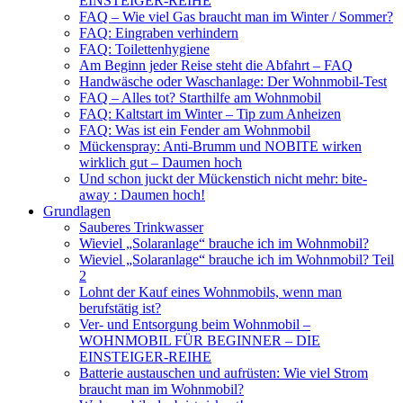
EINSTEIGER-REIHE
FAQ – Wie viel Gas braucht man im Winter / Sommer?
FAQ: Eingraben verhindern
FAQ: Toilettenhygiene
Am Beginn jeder Reise steht die Abfahrt – FAQ
Handwäsche oder Waschanlage: Der Wohnmobil-Test
FAQ – Alles tot? Starthilfe am Wohnmobil
FAQ: Kaltstart im Winter – Tip zum Anheizen
FAQ: Was ist ein Fender am Wohnmobil
Mückenspray: Anti-Brumm und NOBITE wirken
wirklich gut – Daumen hoch
Und schon juckt der Mückenstich nicht mehr: bite-
away : Daumen hoch!
Grundlagen
Sauberes Trinkwasser
Wieviel „Solaranlage“ brauche ich im Wohnmobil?
Wieviel „Solaranlage“ brauche ich im Wohnmobil? Teil
2
Lohnt der Kauf eines Wohnmobils, wenn man
berufstätig ist?
Ver- und Entsorgung beim Wohnmobil –
WOHNMOBIL FÜR BEGINNER – DIE
EINSTEIGER-REIHE
Batterie austauschen und aufrüsten: Wie viel Strom
braucht man im Wohnmobil?