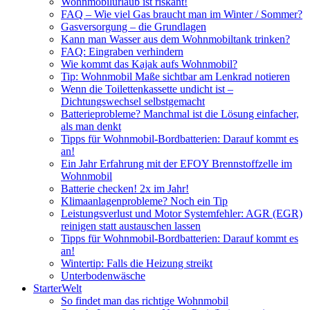
Wohnmobilurlaub ist riskant!
FAQ – Wie viel Gas braucht man im Winter / Sommer?
Gasversorgung – die Grundlagen
Kann man Wasser aus dem Wohnmobiltank trinken?
FAQ: Eingraben verhindern
Wie kommt das Kajak aufs Wohnmobil?
Tip: Wohnmobil Maße sichtbar am Lenkrad notieren
Wenn die Toilettenkassette undicht ist –
Dichtungswechsel selbstgemacht
Batterieprobleme? Manchmal ist die Lösung einfacher,
als man denkt
Tipps für Wohnmobil-Bordbatterien: Darauf kommt es
an!
Ein Jahr Erfahrung mit der EFOY Brennstoffzelle im
Wohnmobil
Batterie checken! 2x im Jahr!
Klimaanlagenprobleme? Noch ein Tip
Leistungsverlust und Motor Systemfehler: AGR (EGR)
reinigen statt austauschen lassen
Tipps für Wohnmobil-Bordbatterien: Darauf kommt es
an!
Wintertip: Falls die Heizung streikt
Unterbodenwäsche
StarterWelt
So findet man das richtige Wohnmobil