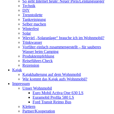
So geht Internet heute: Neuer Preis/Leistungssieger
Technik
DIY
Trenntoilette
Tankreinigung
Selber machen
Winterfest
Solar
Wieviel „Solaranlage“ brauche ich im Wohnmobil?
Trinkwasser
Vorfilter einfach zusammengestellt – für sauberes
Wasser beim Camping
Produktempfehlung
Reiseführer-Check
Rezension
Kajak
Kajakhalterung auf dem Wohnmobil
Wie kommt das Kajak aufs Wohnmobil?
Impressum
Unser Wohnmobil
Euro Mobil Activa One 630 LS
Euramobil Profila 580 LS
Ford Transit Reimo Bus
Klettern
Partner/Kooperation