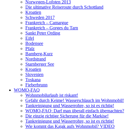
Norwegen-Lofoten 2013
Die ultimative Reiseroute durch Schottland
Kroatien
Schweden 2017
Frankreich – Camargue
Frankreich – Gorges du Tarn
Sankt Peter Ording
Eifel
Bodensee
Pfalz
Bamberg-Kurz
Nordstrand
Starnberger See
Kroatien
Slovenien
Toskana
Fieberbrunn
WOMO-FAQ
Wohnmobilurlaub ist riskant!
Gefahr durch Keime! Wasserschlauch im Wohnmobil!
Tankreinigung und Wasserrohre, so ist es richtig!
WOMO-FAQ: Darf man überall einfach übernachten?
Die einzig richtige Sicherung für die Markise!
Tankreinigung und Wasserrohre, so ist es richtig!
Wie kommt das Kajak aufs Wohnmobil? VIDEO