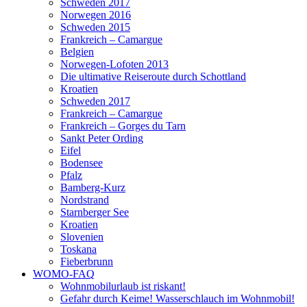
Schweden 2017
Norwegen 2016
Schweden 2015
Frankreich – Camargue
Belgien
Norwegen-Lofoten 2013
Die ultimative Reiseroute durch Schottland
Kroatien
Schweden 2017
Frankreich – Camargue
Frankreich – Gorges du Tarn
Sankt Peter Ording
Eifel
Bodensee
Pfalz
Bamberg-Kurz
Nordstrand
Starnberger See
Kroatien
Slovenien
Toskana
Fieberbrunn
WOMO-FAQ
Wohnmobilurlaub ist riskant!
Gefahr durch Keime! Wasserschlauch im Wohnmobil!