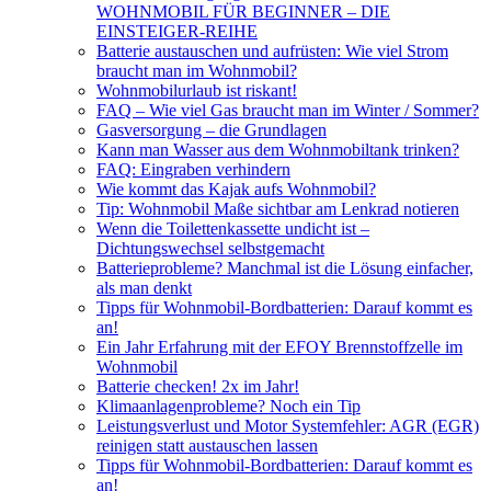
WOHNMOBIL FÜR BEGINNER – DIE
EINSTEIGER-REIHE
Batterie austauschen und aufrüsten: Wie viel Strom
braucht man im Wohnmobil?
Wohnmobilurlaub ist riskant!
FAQ – Wie viel Gas braucht man im Winter / Sommer?
Gasversorgung – die Grundlagen
Kann man Wasser aus dem Wohnmobiltank trinken?
FAQ: Eingraben verhindern
Wie kommt das Kajak aufs Wohnmobil?
Tip: Wohnmobil Maße sichtbar am Lenkrad notieren
Wenn die Toilettenkassette undicht ist –
Dichtungswechsel selbstgemacht
Batterieprobleme? Manchmal ist die Lösung einfacher,
als man denkt
Tipps für Wohnmobil-Bordbatterien: Darauf kommt es
an!
Ein Jahr Erfahrung mit der EFOY Brennstoffzelle im
Wohnmobil
Batterie checken! 2x im Jahr!
Klimaanlagenprobleme? Noch ein Tip
Leistungsverlust und Motor Systemfehler: AGR (EGR)
reinigen statt austauschen lassen
Tipps für Wohnmobil-Bordbatterien: Darauf kommt es
an!