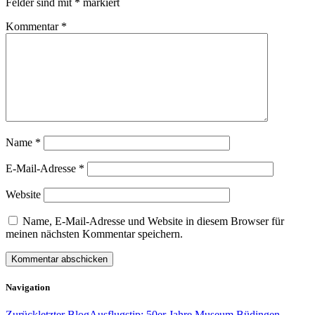
Felder sind mit
*
markiert
Kommentar
*
Name
*
E-Mail-Adresse
*
Website
Name, E-Mail-Adresse und Website in diesem Browser für
meinen nächsten Kommentar speichern.
Navigation
Zurück
letzter Blog
Ausflugstip: 50er Jahre Museum Büdingen