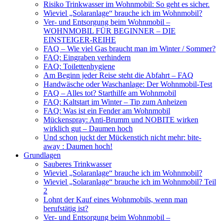
Risiko Trinkwasser im Wohnmobil: So geht es sicher.
Wieviel „Solaranlage“ brauche ich im Wohnmobil?
Ver- und Entsorgung beim Wohnmobil –
WOHNMOBIL FÜR BEGINNER – DIE
EINSTEIGER-REIHE
FAQ – Wie viel Gas braucht man im Winter / Sommer?
FAQ: Eingraben verhindern
FAQ: Toilettenhygiene
Am Beginn jeder Reise steht die Abfahrt – FAQ
Handwäsche oder Waschanlage: Der Wohnmobil-Test
FAQ – Alles tot? Starthilfe am Wohnmobil
FAQ: Kaltstart im Winter – Tip zum Anheizen
FAQ: Was ist ein Fender am Wohnmobil
Mückenspray: Anti-Brumm und NOBITE wirken
wirklich gut – Daumen hoch
Und schon juckt der Mückenstich nicht mehr: bite-
away : Daumen hoch!
Grundlagen
Sauberes Trinkwasser
Wieviel „Solaranlage“ brauche ich im Wohnmobil?
Wieviel „Solaranlage“ brauche ich im Wohnmobil? Teil
2
Lohnt der Kauf eines Wohnmobils, wenn man
berufstätig ist?
Ver- und Entsorgung beim Wohnmobil –