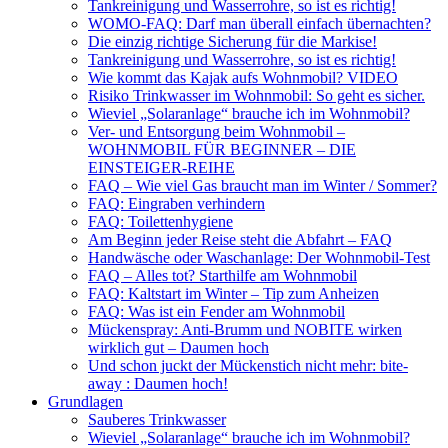
Tankreinigung und Wasserrohre, so ist es richtig!
WOMO-FAQ: Darf man überall einfach übernachten?
Die einzig richtige Sicherung für die Markise!
Tankreinigung und Wasserrohre, so ist es richtig!
Wie kommt das Kajak aufs Wohnmobil? VIDEO
Risiko Trinkwasser im Wohnmobil: So geht es sicher.
Wieviel „Solaranlage“ brauche ich im Wohnmobil?
Ver- und Entsorgung beim Wohnmobil –
WOHNMOBIL FÜR BEGINNER – DIE
EINSTEIGER-REIHE
FAQ – Wie viel Gas braucht man im Winter / Sommer?
FAQ: Eingraben verhindern
FAQ: Toilettenhygiene
Am Beginn jeder Reise steht die Abfahrt – FAQ
Handwäsche oder Waschanlage: Der Wohnmobil-Test
FAQ – Alles tot? Starthilfe am Wohnmobil
FAQ: Kaltstart im Winter – Tip zum Anheizen
FAQ: Was ist ein Fender am Wohnmobil
Mückenspray: Anti-Brumm und NOBITE wirken
wirklich gut – Daumen hoch
Und schon juckt der Mückenstich nicht mehr: bite-
away : Daumen hoch!
Grundlagen
Sauberes Trinkwasser
Wieviel „Solaranlage“ brauche ich im Wohnmobil?