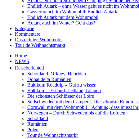
Autark: Nur noch Strom beim Camping? Schöne neue R
Endlich Autark – ohne Wasser geht es nicht im Wohnmob
Gasverbrauch im Wohnmobil: Endlich Autark
Endlich Autark mit dem Wohnmobil
Autark auch im Winter? Geht das?
Kategorie
Kommentare
Das richtige Wohnmobil
Tour de Weihnachtsmarkt
Home
NEWS
Reiseberichte
Schottland, Orkney, Hebriden
Donaudelta Rumänien
Baltikum Roadtrip – Gut zu wissen
Baltikum – Estland, Lettland, Litauen
Die schönsten Schlösser der Loire
Südschweden mit dem Camper – Die schönste Rundreis
Cornwall mit dem Wohnmobil – Achtung, dass müsst ihr
Norwegen – Durch Schweden bis auf die Lofoten
Schottland
Rumänien
Polen
Tour de Weihnachtsmarkt