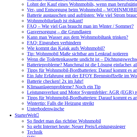
Lohnt der Kauf eines Wohnmobils, wenn man berufstätig
Ver- und Entsorgung beim Wohnmobil – WOHNMO
Batterie austauschen und aufrüsten: Wie viel Strom br
Wohnmobilurlaub ist riskant!
FAQ – Wie viel Gas braucht man im Winter / Sommer?
Gasversorgung – die Grundlagen
Kann man Wasser aus dem Wohnmobiltank trinken?
FAQ: Eingraben verhindern
Wie kommt das Kajak aufs Wohnmobil?
Tip: Wohnmobil Maße sichtbar am Lenkrad notieren
Wenn die Toilettenkassette undicht ist – Dichtungswechs
Batterieprobleme? Manchmal ist die Lösung einfacher, a
Tipps für Wohnmobil-Bordbatterien: Darauf kommt es a
Ein Jahr Erfahrung mit der EFOY Brennstoffzelle im W
Batterie checken! 2x im Jahr!
Klimaanlagenprobleme? Noch ein Tip
Leistungsverlust und Motor Systemfehler: AGR (EGR) rei
Tipps für Wohnmobil-Bordbatterien: Darauf kommt es a
Wintertip: Falls die Heizung streikt
Unterbodenwäsche
StarterWelt
So findet man das richtige Wohnmobil
So geht Internet heute: Neuer Preis/Leistungssieger
Technik