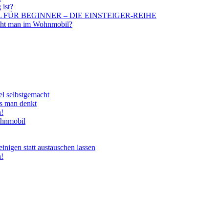
 ist?
BIL FÜR BEGINNER – DIE EINSTEIGER-REIHE
aucht man im Wohnmobil?
el selbstgemacht
ls man denkt
n!
ohnmobil
nigen statt austauschen lassen
n!