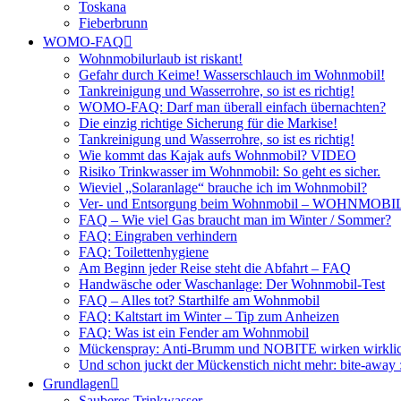
Toskana
Fieberbrunn
WOMO-FAQ
Wohnmobilurlaub ist riskant!
Gefahr durch Keime! Wasserschlauch im Wohnmobil!
Tankreinigung und Wasserrohre, so ist es richtig!
WOMO-FAQ: Darf man überall einfach übernachten?
Die einzig richtige Sicherung für die Markise!
Tankreinigung und Wasserrohre, so ist es richtig!
Wie kommt das Kajak aufs Wohnmobil? VIDEO
Risiko Trinkwasser im Wohnmobil: So geht es sicher.
Wieviel „Solaranlage“ brauche ich im Wohnmobil?
Ver- und Entsorgung beim Wohnmobil – WOHNMO
FAQ – Wie viel Gas braucht man im Winter / Sommer?
FAQ: Eingraben verhindern
FAQ: Toilettenhygiene
Am Beginn jeder Reise steht die Abfahrt – FAQ
Handwäsche oder Waschanlage: Der Wohnmobil-Test
FAQ – Alles tot? Starthilfe am Wohnmobil
FAQ: Kaltstart im Winter – Tip zum Anheizen
FAQ: Was ist ein Fender am Wohnmobil
Mückenspray: Anti-Brumm und NOBITE wirken wirklic
Und schon juckt der Mückenstich nicht mehr: bite-away
Grundlagen
Sauberes Trinkwasser