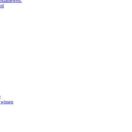
eklamewelt.
il
e
 wissen