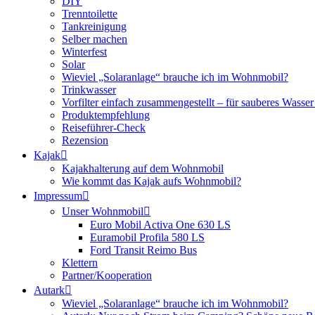
DIY
Trenntoilette
Tankreinigung
Selber machen
Winterfest
Solar
Wieviel „Solaranlage“ brauche ich im Wohnmobil?
Trinkwasser
Vorfilter einfach zusammengestellt – für sauberes Wass
Produktempfehlung
Reiseführer-Check
Rezension
Kajak
Kajakhalterung auf dem Wohnmobil
Wie kommt das Kajak aufs Wohnmobil?
Impressum
Unser Wohnmobil
Euro Mobil Activa One 630 LS
Euramobil Profila 580 LS
Ford Transit Reimo Bus
Klettern
Partner/Kooperation
Autark
Wieviel „Solaranlage“ brauche ich im Wohnmobil?