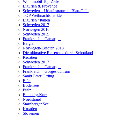
Wohnmobil Top-Ziele
Ligurien & Provence
Schweden – Urlaubstraum in Blau-Gelb
TOP Weihnachtsmärkte
Ligurien / Italien
Schweden 2017
Norwegen 2016
Schweden 2015
Frankreich – Camargue
Belgien
Norwegen-Lofoten 2013
Die ultimative Reiseroute durch Schottland
Kroatien
Schweden 2017
Frankreich – Camargue
Frankreich – Gorges du Tarn
Sankt Peter Ording
Eifel
Bodensee
Pfalz
Bamberg-Kurz
Nordstrand
Starnberger See
Kroatien
Slovenien