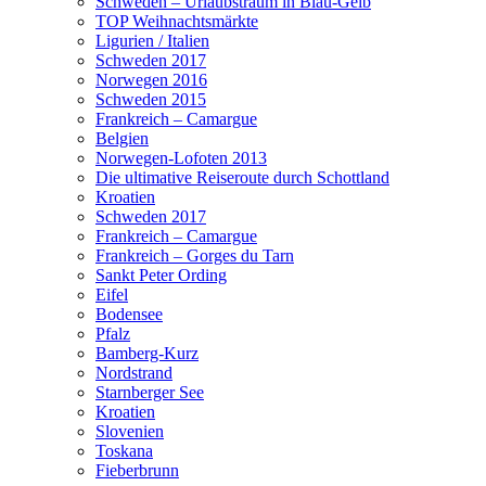
Schweden – Urlaubstraum in Blau-Gelb
TOP Weihnachtsmärkte
Ligurien / Italien
Schweden 2017
Norwegen 2016
Schweden 2015
Frankreich – Camargue
Belgien
Norwegen-Lofoten 2013
Die ultimative Reiseroute durch Schottland
Kroatien
Schweden 2017
Frankreich – Camargue
Frankreich – Gorges du Tarn
Sankt Peter Ording
Eifel
Bodensee
Pfalz
Bamberg-Kurz
Nordstrand
Starnberger See
Kroatien
Slovenien
Toskana
Fieberbrunn