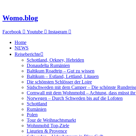
Zum
Inhalt
springen
Womo.blog
Facebook
Youtube
Instagram
Home
NEWS
Reiseberichte
Schottland, Orkney, Hebriden
Donaudelta Rumänien
Baltikum Roadtrip – Gut zu wissen
Baltikum – Estland, Lettland, Litauen
Die schönsten Schlösser der Loire
Südschweden mit dem Camper – Die schönste Rundreis
Cornwall mit dem Wohnmobil – Achtung, dass müsst ihr
Norwegen – Durch Schweden bis auf die Lofoten
Schottland
Rumänien
Polen
Tour de Weihnachtsmarkt
Wohnmobil Top-Ziele
Ligurien & Provence