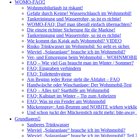
WOMO-FAQ
Wohnmobilurlaub ist riskant!
Gefahr durch Keime! Wasserschlauch im Wohnmobil!
Tankreinigung und Wasserrohre, so ist es richtig!
WOMO-FAQ: Darf man überall einfach übernachten?
Die einzig richtige Sicherung für die Markise!
Tankreinigung und Wasserrohre, so ist es richtig!
Wie kommt das Kajak aufs Wohnmobil? VIDEO
Risiko Trinkwasser im Wohnmobil: So geht es sicher.
Wieviel „Solaranlage“ brauche ich im Wohnmobil?
Ver- und Entsorgung beim Wohnmobil – WOHNMO
FAQ – Wie viel Gas braucht man im Winter / Sommer?
FAQ: Eingraben verhindern
FAQ: Toilettenhygiene
Am Beginn jeder Reise steht die Abfahrt – FAQ
Handwäsche oder Waschanlage: Der Wohnmobil-Test
FAQ – Alles tot? Starthilfe am Wohnmobil
FAQ: Kaltstart im Winter – Tip zum Anheizen
FAQ: Was ist ein Fender am Wohnmobil
Mückenspray: Anti-Brumm und NOBITE wirken wirklic
Und schon juckt der Mückenstich nicht mehr: bite-away
Grundlagen
Sauberes Trinkwasser
Wieviel „Solaranlage“ brauche ich im Wohnmobil?
Wieviel „Solaranlage“ brauche ich im Wohnmobil? Teil 