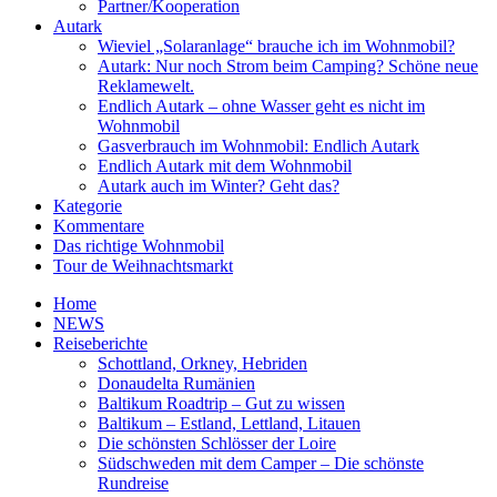
Partner/Kooperation
Autark
Wieviel „Solaranlage“ brauche ich im Wohnmobil?
Autark: Nur noch Strom beim Camping? Schöne neue
Reklamewelt.
Endlich Autark – ohne Wasser geht es nicht im
Wohnmobil
Gasverbrauch im Wohnmobil: Endlich Autark
Endlich Autark mit dem Wohnmobil
Autark auch im Winter? Geht das?
Kategorie
Kommentare
Das richtige Wohnmobil
Tour de Weihnachtsmarkt
Home
NEWS
Reiseberichte
Schottland, Orkney, Hebriden
Donaudelta Rumänien
Baltikum Roadtrip – Gut zu wissen
Baltikum – Estland, Lettland, Litauen
Die schönsten Schlösser der Loire
Südschweden mit dem Camper – Die schönste
Rundreise