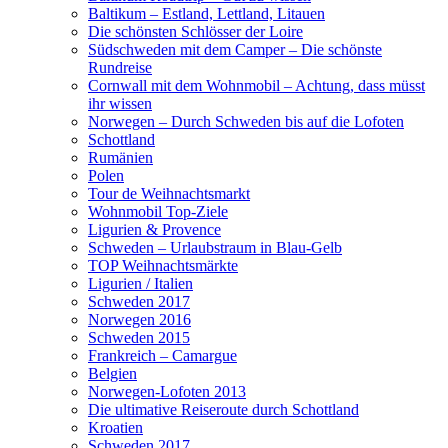
Baltikum – Estland, Lettland, Litauen
Die schönsten Schlösser der Loire
Südschweden mit dem Camper – Die schönste
Rundreise
Cornwall mit dem Wohnmobil – Achtung, dass müsst
ihr wissen
Norwegen – Durch Schweden bis auf die Lofoten
Schottland
Rumänien
Polen
Tour de Weihnachtsmarkt
Wohnmobil Top-Ziele
Ligurien & Provence
Schweden – Urlaubstraum in Blau-Gelb
TOP Weihnachtsmärkte
Ligurien / Italien
Schweden 2017
Norwegen 2016
Schweden 2015
Frankreich – Camargue
Belgien
Norwegen-Lofoten 2013
Die ultimative Reiseroute durch Schottland
Kroatien
Schweden 2017