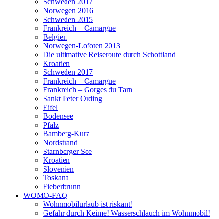
Schweden 2017
Norwegen 2016
Schweden 2015
Frankreich – Camargue
Belgien
Norwegen-Lofoten 2013
Die ultimative Reiseroute durch Schottland
Kroatien
Schweden 2017
Frankreich – Camargue
Frankreich – Gorges du Tarn
Sankt Peter Ording
Eifel
Bodensee
Pfalz
Bamberg-Kurz
Nordstrand
Starnberger See
Kroatien
Slovenien
Toskana
Fieberbrunn
WOMO-FAQ
Wohnmobilurlaub ist riskant!
Gefahr durch Keime! Wasserschlauch im Wohnmobil!