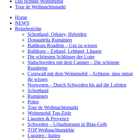
Das richtige Wohnmobil
Tour de Weihnachtsmarkt
Home
NEWS
Reiseberichte
Schottland, Orkney, Hebriden
Donaudelta Rumänien
Baltikum Roadtrip – Gut zu wissen
Baltikum – Estland, Lettland, Litauen
Die schönsten Schlösser der Loire
Südschweden mit dem Camper – Die schönste
Rundreise
Cornwall mit dem Wohnmobil – Achtung, dass müsst
ihr wissen
Norwegen – Durch Schweden bis auf die Lofoten
Schottland
Rumänien
Polen
Tour de Weihnachtsmarkt
Wohnmobil Top-Ziele
Ligurien & Provence
Schweden – Urlaubstraum in Blau-Gelb
TOP Weihnachtsmärkte
Ligurien / Italien