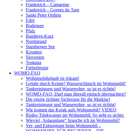
Frankreich – Camargue
Frankreich – Gorges du Tarn
Sankt Peter Ording
Eifel
Bodensee
Pfalz
Bamberg-Kurz
Nordstrand
Starnberger See
Kroatien
Slovenien
Toskana
Fieberbrunn
WOMO-FAQ
Wohnmobilurlaub ist riskant!
Gefahr durch Keime! Wasserschlauch im Wohnmobil!
Tankreinigung und Wasserrohre, so ist es richtig!
WOMO-FAQ: Darf man überall einfach übernachten?
Die einzig richtige Sicherung für die Markise!
Tankreinigung und Wasserrohre, so ist es richtig!
Wie kommt das Kajak aufs Wohnmobil? VIDEO
Risiko Trinkwasser im Wohnmobil: So geht es sicher.
Wieviel „Solaranlage“ brauche ich im Wohnmobil?
Ver- und Entsorgung beim Wohnmobil –
WOHNMOBIL FÜR BEGINNER – DIE