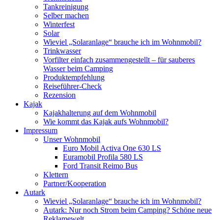
Tankreinigung
Selber machen
Winterfest
Solar
Wieviel „Solaranlage“ brauche ich im Wohnmobil?
Trinkwasser
Vorfilter einfach zusammengestellt – für sauberes
Wasser beim Camping
Produktempfehlung
Reiseführer-Check
Rezension
Kajak
Kajakhalterung auf dem Wohnmobil
Wie kommt das Kajak aufs Wohnmobil?
Impressum
Unser Wohnmobil
Euro Mobil Activa One 630 LS
Euramobil Profila 580 LS
Ford Transit Reimo Bus
Klettern
Partner/Kooperation
Autark
Wieviel „Solaranlage“ brauche ich im Wohnmobil?
Autark: Nur noch Strom beim Camping? Schöne neue
Reklamewelt.