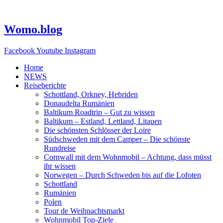
Zum
Inhalt
springen
Womo.blog
Facebook
Youtube
Instagram
Home
NEWS
Reiseberichte
Schottland, Orkney, Hebriden
Donaudelta Rumänien
Baltikum Roadtrip – Gut zu wissen
Baltikum – Estland, Lettland, Litauen
Die schönsten Schlösser der Loire
Südschweden mit dem Camper – Die schönste
Rundreise
Cornwall mit dem Wohnmobil – Achtung, dass müsst
ihr wissen
Norwegen – Durch Schweden bis auf die Lofoten
Schottland
Rumänien
Polen
Tour de Weihnachtsmarkt
Wohnmobil Top-Ziele