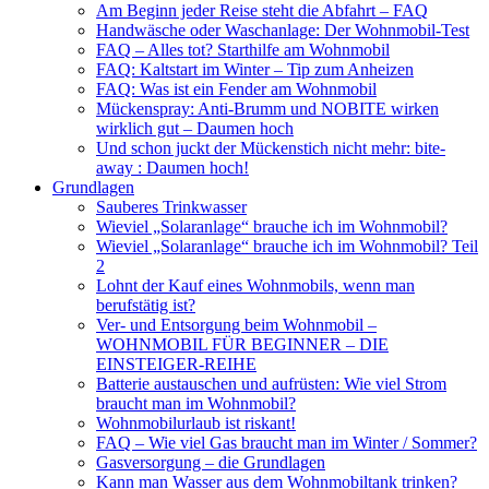
Am Beginn jeder Reise steht die Abfahrt – FAQ
Handwäsche oder Waschanlage: Der Wohnmobil-Test
FAQ – Alles tot? Starthilfe am Wohnmobil
FAQ: Kaltstart im Winter – Tip zum Anheizen
FAQ: Was ist ein Fender am Wohnmobil
Mückenspray: Anti-Brumm und NOBITE wirken
wirklich gut – Daumen hoch
Und schon juckt der Mückenstich nicht mehr: bite-
away : Daumen hoch!
Grundlagen
Sauberes Trinkwasser
Wieviel „Solaranlage“ brauche ich im Wohnmobil?
Wieviel „Solaranlage“ brauche ich im Wohnmobil? Teil
2
Lohnt der Kauf eines Wohnmobils, wenn man
berufstätig ist?
Ver- und Entsorgung beim Wohnmobil –
WOHNMOBIL FÜR BEGINNER – DIE
EINSTEIGER-REIHE
Batterie austauschen und aufrüsten: Wie viel Strom
braucht man im Wohnmobil?
Wohnmobilurlaub ist riskant!
FAQ – Wie viel Gas braucht man im Winter / Sommer?
Gasversorgung – die Grundlagen
Kann man Wasser aus dem Wohnmobiltank trinken?