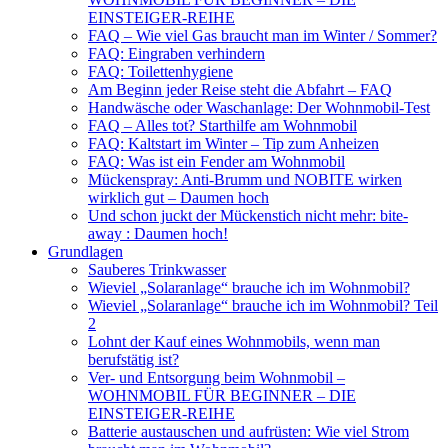
EINSTEIGER-REIHE
FAQ – Wie viel Gas braucht man im Winter / Sommer?
FAQ: Eingraben verhindern
FAQ: Toilettenhygiene
Am Beginn jeder Reise steht die Abfahrt – FAQ
Handwäsche oder Waschanlage: Der Wohnmobil-Test
FAQ – Alles tot? Starthilfe am Wohnmobil
FAQ: Kaltstart im Winter – Tip zum Anheizen
FAQ: Was ist ein Fender am Wohnmobil
Mückenspray: Anti-Brumm und NOBITE wirken
wirklich gut – Daumen hoch
Und schon juckt der Mückenstich nicht mehr: bite-
away : Daumen hoch!
Grundlagen
Sauberes Trinkwasser
Wieviel „Solaranlage“ brauche ich im Wohnmobil?
Wieviel „Solaranlage“ brauche ich im Wohnmobil? Teil
2
Lohnt der Kauf eines Wohnmobils, wenn man
berufstätig ist?
Ver- und Entsorgung beim Wohnmobil –
WOHNMOBIL FÜR BEGINNER – DIE
EINSTEIGER-REIHE
Batterie austauschen und aufrüsten: Wie viel Strom