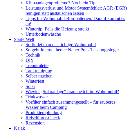
Klimaanlagenprobleme? Noch ein Tip
Leistungsverlust und Motor Systemfehler: AGR (EGR)
reinigen statt austauschen lassen
Tipps für Wohnmobil-Bordbatterien: Darauf kommt es
an!
Wintertip: Falls die Heizung streikt
Unterbodenwäsche
StarterWelt
So findet man das richtige Wohnmobil
So geht Internet heute: Neuer Preis/Leistungssieger
Technik
DIY
Trenntoilette
Tankreinigung
Selber machen
Winterfest
Solar
Wieviel „Solaranlage“ brauche ich im Wohnmobil?
Trinkwasser
Vorfilter einfach zusammengestellt – für sauberes
Wasser beim Camping
Produktempfehlung
Reiseführer-Check
Rezension
Kajak