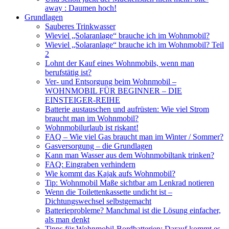
away : Daumen hoch!
Grundlagen
Sauberes Trinkwasser
Wieviel „Solaranlage“ brauche ich im Wohnmobil?
Wieviel „Solaranlage“ brauche ich im Wohnmobil? Teil
2
Lohnt der Kauf eines Wohnmobils, wenn man
berufstätig ist?
Ver- und Entsorgung beim Wohnmobil –
WOHNMOBIL FÜR BEGINNER – DIE
EINSTEIGER-REIHE
Batterie austauschen und aufrüsten: Wie viel Strom
braucht man im Wohnmobil?
Wohnmobilurlaub ist riskant!
FAQ – Wie viel Gas braucht man im Winter / Sommer?
Gasversorgung – die Grundlagen
Kann man Wasser aus dem Wohnmobiltank trinken?
FAQ: Eingraben verhindern
Wie kommt das Kajak aufs Wohnmobil?
Tip: Wohnmobil Maße sichtbar am Lenkrad notieren
Wenn die Toilettenkassette undicht ist –
Dichtungswechsel selbstgemacht
Batterieprobleme? Manchmal ist die Lösung einfacher,
als man denkt
Tipps für Wohnmobil-Bordbatterien: Darauf kommt es