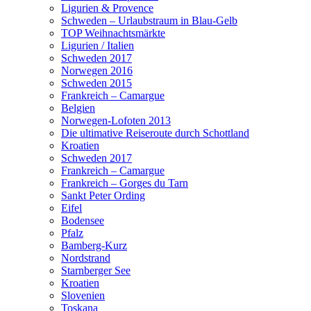
Ligurien & Provence
Schweden – Urlaubstraum in Blau-Gelb
TOP Weihnachtsmärkte
Ligurien / Italien
Schweden 2017
Norwegen 2016
Schweden 2015
Frankreich – Camargue
Belgien
Norwegen-Lofoten 2013
Die ultimative Reiseroute durch Schottland
Kroatien
Schweden 2017
Frankreich – Camargue
Frankreich – Gorges du Tarn
Sankt Peter Ording
Eifel
Bodensee
Pfalz
Bamberg-Kurz
Nordstrand
Starnberger See
Kroatien
Slovenien
Toskana