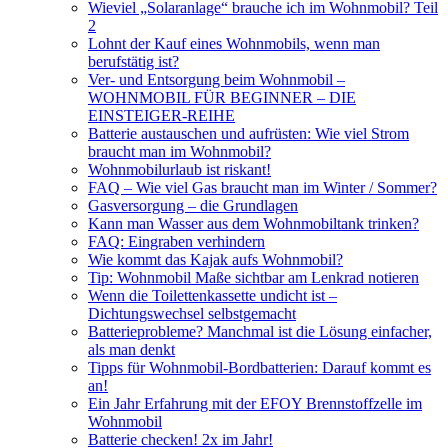
Wieviel „Solaranlage“ brauche ich im Wohnmobil? Teil
2
Lohnt der Kauf eines Wohnmobils, wenn man
berufstätig ist?
Ver- und Entsorgung beim Wohnmobil –
WOHNMOBIL FÜR BEGINNER – DIE
EINSTEIGER-REIHE
Batterie austauschen und aufrüsten: Wie viel Strom
braucht man im Wohnmobil?
Wohnmobilurlaub ist riskant!
FAQ – Wie viel Gas braucht man im Winter / Sommer?
Gasversorgung – die Grundlagen
Kann man Wasser aus dem Wohnmobiltank trinken?
FAQ: Eingraben verhindern
Wie kommt das Kajak aufs Wohnmobil?
Tip: Wohnmobil Maße sichtbar am Lenkrad notieren
Wenn die Toilettenkassette undicht ist –
Dichtungswechsel selbstgemacht
Batterieprobleme? Manchmal ist die Lösung einfacher,
als man denkt
Tipps für Wohnmobil-Bordbatterien: Darauf kommt es
an!
Ein Jahr Erfahrung mit der EFOY Brennstoffzelle im
Wohnmobil
Batterie checken! 2x im Jahr!