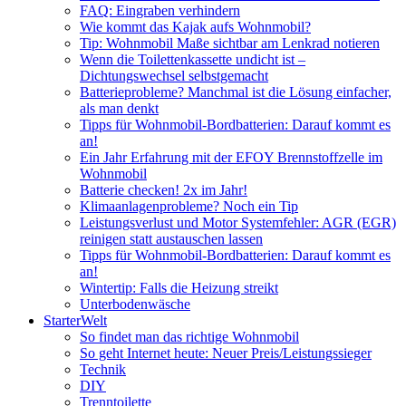
FAQ: Eingraben verhindern
Wie kommt das Kajak aufs Wohnmobil?
Tip: Wohnmobil Maße sichtbar am Lenkrad notieren
Wenn die Toilettenkassette undicht ist –
Dichtungswechsel selbstgemacht
Batterieprobleme? Manchmal ist die Lösung einfacher,
als man denkt
Tipps für Wohnmobil-Bordbatterien: Darauf kommt es
an!
Ein Jahr Erfahrung mit der EFOY Brennstoffzelle im
Wohnmobil
Batterie checken! 2x im Jahr!
Klimaanlagenprobleme? Noch ein Tip
Leistungsverlust und Motor Systemfehler: AGR (EGR)
reinigen statt austauschen lassen
Tipps für Wohnmobil-Bordbatterien: Darauf kommt es
an!
Wintertip: Falls die Heizung streikt
Unterbodenwäsche
StarterWelt
So findet man das richtige Wohnmobil
So geht Internet heute: Neuer Preis/Leistungssieger
Technik
DIY
Trenntoilette