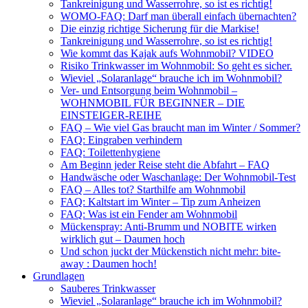
Tankreinigung und Wasserrohre, so ist es richtig!
WOMO-FAQ: Darf man überall einfach übernachten?
Die einzig richtige Sicherung für die Markise!
Tankreinigung und Wasserrohre, so ist es richtig!
Wie kommt das Kajak aufs Wohnmobil? VIDEO
Risiko Trinkwasser im Wohnmobil: So geht es sicher.
Wieviel „Solaranlage“ brauche ich im Wohnmobil?
Ver- und Entsorgung beim Wohnmobil –
WOHNMOBIL FÜR BEGINNER – DIE
EINSTEIGER-REIHE
FAQ – Wie viel Gas braucht man im Winter / Sommer?
FAQ: Eingraben verhindern
FAQ: Toilettenhygiene
Am Beginn jeder Reise steht die Abfahrt – FAQ
Handwäsche oder Waschanlage: Der Wohnmobil-Test
FAQ – Alles tot? Starthilfe am Wohnmobil
FAQ: Kaltstart im Winter – Tip zum Anheizen
FAQ: Was ist ein Fender am Wohnmobil
Mückenspray: Anti-Brumm und NOBITE wirken
wirklich gut – Daumen hoch
Und schon juckt der Mückenstich nicht mehr: bite-
away : Daumen hoch!
Grundlagen
Sauberes Trinkwasser
Wieviel „Solaranlage“ brauche ich im Wohnmobil?