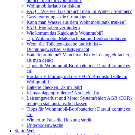
braucht man im Wohnmobil?
Wohnmobilurlaub ist riskant!
FAQ – Wie viel Gas braucht man im Winter / Sommer?
Gasversorgung – die Grundlagen
Kann man Wasser aus dem Wohnmobiltank trinken?
FAQ: Eingraben verhindern
Wie kommt das Kajak aufs Wohnmobil?
Tip: Wohnmobil Maße sichtbar am Lenkrad notieren
Wenn die Toilettenkassette undicht ist –
Dichtungswechsel selbstgemacht
Batterieprobleme? Manchmal ist die Lösung einfacher,
als man denkt
Tipps für Wohnmobil-Bordbatterien: Darauf kommt es
an!
Ein Jahr Erfahrung mit der EFOY Brennstoffzelle im
Wohnmobil
Batterie checken! 2x im Jahr!
Klimaanlagenprobleme? Noch ein Tip
Leistungsverlust und Motor Systemfehler: AGR (EGR)
reinigen statt austauschen lassen
Tipps für Wohnmobil-Bordbatterien: Darauf kommt es
an!
Wintertip: Falls die Heizung streikt
Unterbodenwäsche
StarterWelt