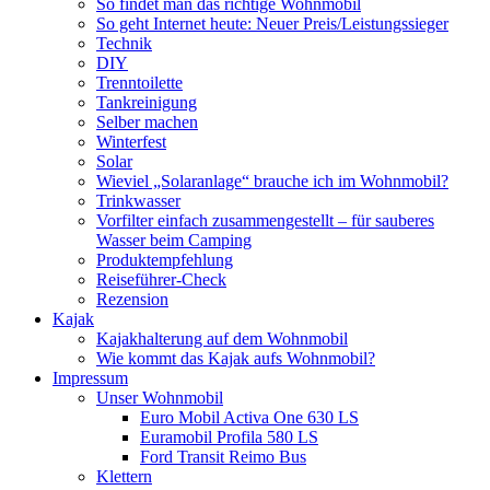
So findet man das richtige Wohnmobil
So geht Internet heute: Neuer Preis/Leistungssieger
Technik
DIY
Trenntoilette
Tankreinigung
Selber machen
Winterfest
Solar
Wieviel „Solaranlage“ brauche ich im Wohnmobil?
Trinkwasser
Vorfilter einfach zusammengestellt – für sauberes
Wasser beim Camping
Produktempfehlung
Reiseführer-Check
Rezension
Kajak
Kajakhalterung auf dem Wohnmobil
Wie kommt das Kajak aufs Wohnmobil?
Impressum
Unser Wohnmobil
Euro Mobil Activa One 630 LS
Euramobil Profila 580 LS
Ford Transit Reimo Bus
Klettern