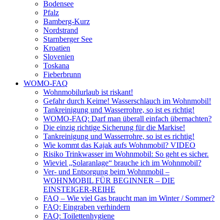
Bodensee
Pfalz
Bamberg-Kurz
Nordstrand
Starnberger See
Kroatien
Slovenien
Toskana
Fieberbrunn
WOMO-FAQ
Wohnmobilurlaub ist riskant!
Gefahr durch Keime! Wasserschlauch im Wohnmobil!
Tankreinigung und Wasserrohre, so ist es richtig!
WOMO-FAQ: Darf man überall einfach übernachten?
Die einzig richtige Sicherung für die Markise!
Tankreinigung und Wasserrohre, so ist es richtig!
Wie kommt das Kajak aufs Wohnmobil? VIDEO
Risiko Trinkwasser im Wohnmobil: So geht es sicher.
Wieviel „Solaranlage“ brauche ich im Wohnmobil?
Ver- und Entsorgung beim Wohnmobil –
WOHNMOBIL FÜR BEGINNER – DIE
EINSTEIGER-REIHE
FAQ – Wie viel Gas braucht man im Winter / Sommer?
FAQ: Eingraben verhindern
FAQ: Toilettenhygiene