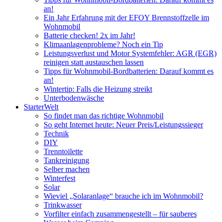
an!
Ein Jahr Erfahrung mit der EFOY Brennstoffzelle im
Wohnmobil
Batterie checken! 2x im Jahr!
Klimaanlagenprobleme? Noch ein Tip
Leistungsverlust und Motor Systemfehler: AGR (EGR)
reinigen statt austauschen lassen
Tipps für Wohnmobil-Bordbatterien: Darauf kommt es
an!
Wintertip: Falls die Heizung streikt
Unterbodenwäsche
StarterWelt
So findet man das richtige Wohnmobil
So geht Internet heute: Neuer Preis/Leistungssieger
Technik
DIY
Trenntoilette
Tankreinigung
Selber machen
Winterfest
Solar
Wieviel „Solaranlage“ brauche ich im Wohnmobil?
Trinkwasser
Vorfilter einfach zusammengestellt – für sauberes