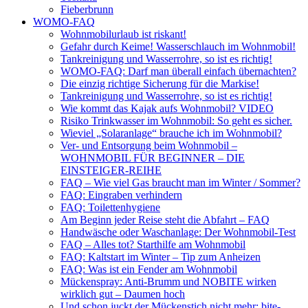
Fieberbrunn
WOMO-FAQ
Wohnmobilurlaub ist riskant!
Gefahr durch Keime! Wasserschlauch im Wohnmobil!
Tankreinigung und Wasserrohre, so ist es richtig!
WOMO-FAQ: Darf man überall einfach übernachten?
Die einzig richtige Sicherung für die Markise!
Tankreinigung und Wasserrohre, so ist es richtig!
Wie kommt das Kajak aufs Wohnmobil? VIDEO
Risiko Trinkwasser im Wohnmobil: So geht es sicher.
Wieviel „Solaranlage“ brauche ich im Wohnmobil?
Ver- und Entsorgung beim Wohnmobil –
WOHNMOBIL FÜR BEGINNER – DIE
EINSTEIGER-REIHE
FAQ – Wie viel Gas braucht man im Winter / Sommer?
FAQ: Eingraben verhindern
FAQ: Toilettenhygiene
Am Beginn jeder Reise steht die Abfahrt – FAQ
Handwäsche oder Waschanlage: Der Wohnmobil-Test
FAQ – Alles tot? Starthilfe am Wohnmobil
FAQ: Kaltstart im Winter – Tip zum Anheizen
FAQ: Was ist ein Fender am Wohnmobil
Mückenspray: Anti-Brumm und NOBITE wirken
wirklich gut – Daumen hoch
Und schon juckt der Mückenstich nicht mehr: bite-