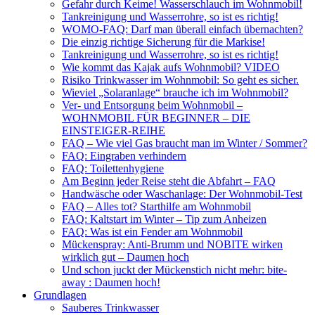
Gefahr durch Keime! Wasserschlauch im Wohnmobil!
Tankreinigung und Wasserrohre, so ist es richtig!
WOMO-FAQ: Darf man überall einfach übernachten?
Die einzig richtige Sicherung für die Markise!
Tankreinigung und Wasserrohre, so ist es richtig!
Wie kommt das Kajak aufs Wohnmobil? VIDEO
Risiko Trinkwasser im Wohnmobil: So geht es sicher.
Wieviel „Solaranlage“ brauche ich im Wohnmobil?
Ver- und Entsorgung beim Wohnmobil –
WOHNMOBIL FÜR BEGINNER – DIE
EINSTEIGER-REIHE
FAQ – Wie viel Gas braucht man im Winter / Sommer?
FAQ: Eingraben verhindern
FAQ: Toilettenhygiene
Am Beginn jeder Reise steht die Abfahrt – FAQ
Handwäsche oder Waschanlage: Der Wohnmobil-Test
FAQ – Alles tot? Starthilfe am Wohnmobil
FAQ: Kaltstart im Winter – Tip zum Anheizen
FAQ: Was ist ein Fender am Wohnmobil
Mückenspray: Anti-Brumm und NOBITE wirken
wirklich gut – Daumen hoch
Und schon juckt der Mückenstich nicht mehr: bite-
away : Daumen hoch!
Grundlagen
Sauberes Trinkwasser