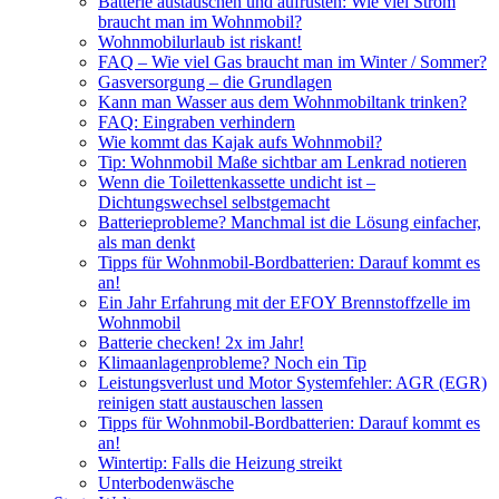
Batterie austauschen und aufrüsten: Wie viel Strom
braucht man im Wohnmobil?
Wohnmobilurlaub ist riskant!
FAQ – Wie viel Gas braucht man im Winter / Sommer?
Gasversorgung – die Grundlagen
Kann man Wasser aus dem Wohnmobiltank trinken?
FAQ: Eingraben verhindern
Wie kommt das Kajak aufs Wohnmobil?
Tip: Wohnmobil Maße sichtbar am Lenkrad notieren
Wenn die Toilettenkassette undicht ist –
Dichtungswechsel selbstgemacht
Batterieprobleme? Manchmal ist die Lösung einfacher,
als man denkt
Tipps für Wohnmobil-Bordbatterien: Darauf kommt es
an!
Ein Jahr Erfahrung mit der EFOY Brennstoffzelle im
Wohnmobil
Batterie checken! 2x im Jahr!
Klimaanlagenprobleme? Noch ein Tip
Leistungsverlust und Motor Systemfehler: AGR (EGR)
reinigen statt austauschen lassen
Tipps für Wohnmobil-Bordbatterien: Darauf kommt es
an!
Wintertip: Falls die Heizung streikt
Unterbodenwäsche