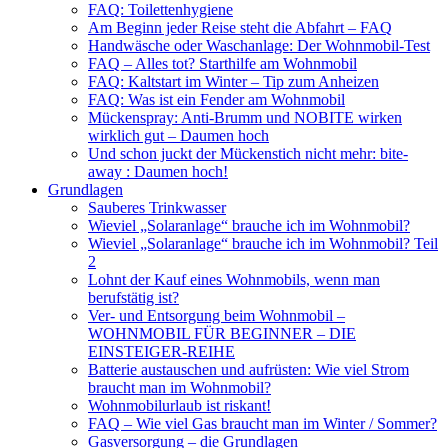
FAQ: Toilettenhygiene
Am Beginn jeder Reise steht die Abfahrt – FAQ
Handwäsche oder Waschanlage: Der Wohnmobil-Test
FAQ – Alles tot? Starthilfe am Wohnmobil
FAQ: Kaltstart im Winter – Tip zum Anheizen
FAQ: Was ist ein Fender am Wohnmobil
Mückenspray: Anti-Brumm und NOBITE wirken
wirklich gut – Daumen hoch
Und schon juckt der Mückenstich nicht mehr: bite-
away : Daumen hoch!
Grundlagen
Sauberes Trinkwasser
Wieviel „Solaranlage“ brauche ich im Wohnmobil?
Wieviel „Solaranlage“ brauche ich im Wohnmobil? Teil
2
Lohnt der Kauf eines Wohnmobils, wenn man
berufstätig ist?
Ver- und Entsorgung beim Wohnmobil –
WOHNMOBIL FÜR BEGINNER – DIE
EINSTEIGER-REIHE
Batterie austauschen und aufrüsten: Wie viel Strom
braucht man im Wohnmobil?
Wohnmobilurlaub ist riskant!
FAQ – Wie viel Gas braucht man im Winter / Sommer?
Gasversorgung – die Grundlagen