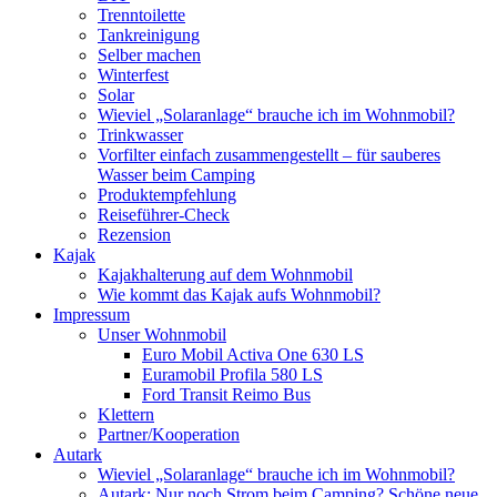
Trenntoilette
Tankreinigung
Selber machen
Winterfest
Solar
Wieviel „Solaranlage“ brauche ich im Wohnmobil?
Trinkwasser
Vorfilter einfach zusammengestellt – für sauberes
Wasser beim Camping
Produktempfehlung
Reiseführer-Check
Rezension
Kajak
Kajakhalterung auf dem Wohnmobil
Wie kommt das Kajak aufs Wohnmobil?
Impressum
Unser Wohnmobil
Euro Mobil Activa One 630 LS
Euramobil Profila 580 LS
Ford Transit Reimo Bus
Klettern
Partner/Kooperation
Autark
Wieviel „Solaranlage“ brauche ich im Wohnmobil?
Autark: Nur noch Strom beim Camping? Schöne neue