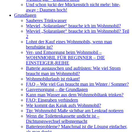
Und schon juckt der Mückenstich nicht mehr: bite-
away : Daumen hoch!
Grundlagen
Sauberes Trinkwasser
Wieviel „Solaranlage“ brauche ich im Wohnmobil?
Wieviel „Solaranlage“ brauche ich im Wohnmobil? Teil
2
Lohnt der Kauf eines Wohnmobils, wenn man
berufstätig ist?
Ver- und Entsorgung beim Wohnmobil –
WOHNMOBIL FÜR BEGINNER – DIE
EINSTEIGER-REIHE
Batterie austauschen und aufrüsten: Wie viel Strom
braucht man im Wohnmobil?
Wohnmobilurlaub ist riskant!
FAQ – Wie viel Gas braucht man im Winter / Sommer?
Gasversorgung – die Grundlagen
Kann man Wasser aus dem Wohnmobiltank trinken?
FAQ: Eingraben verhindern
Wie kommt das Kajak aufs Wohnmobil?
Tip: Wohnmobil Maße sichtbar am Lenkrad notieren
Wenn die Toilettenkassette undicht ist –
Dichtungswechsel selbstgemacht
Batterieprobleme? Manchmal ist die Lösung einfacher,
als man denkt