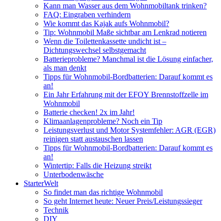
Kann man Wasser aus dem Wohnmobiltank trinken?
FAQ: Eingraben verhindern
Wie kommt das Kajak aufs Wohnmobil?
Tip: Wohnmobil Maße sichtbar am Lenkrad notieren
Wenn die Toilettenkassette undicht ist –
Dichtungswechsel selbstgemacht
Batterieprobleme? Manchmal ist die Lösung einfacher,
als man denkt
Tipps für Wohnmobil-Bordbatterien: Darauf kommt es
an!
Ein Jahr Erfahrung mit der EFOY Brennstoffzelle im
Wohnmobil
Batterie checken! 2x im Jahr!
Klimaanlagenprobleme? Noch ein Tip
Leistungsverlust und Motor Systemfehler: AGR (EGR)
reinigen statt austauschen lassen
Tipps für Wohnmobil-Bordbatterien: Darauf kommt es
an!
Wintertip: Falls die Heizung streikt
Unterbodenwäsche
StarterWelt
So findet man das richtige Wohnmobil
So geht Internet heute: Neuer Preis/Leistungssieger
Technik
DIY