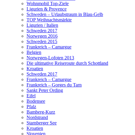
Wohnmobil Top-Ziele
Ligurien & Provence
Schweden – Urlaubstraum in Blau-Gelb
TOP Weihnachtsmärkte
Ligurien / Italien
Schweden 2017
Norwegen 2016
Schweden 2015
Frankreich – Camargue
Belgien
Norwegen-Lofoten 2013
Die ultimative Reiseroute durch Schottland
Kroatien
Schweden 2017
Frankreich – Camargue
Frankreich – Gorges du Tarn
Sankt Peter Ording
Eifel
Bodensee
Pfalz
Bamberg-Kurz
Nordstrand
Starnberger See
Kroatien
Slovenien