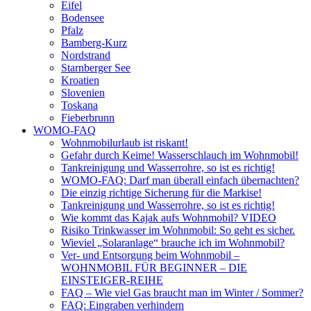
Eifel
Bodensee
Pfalz
Bamberg-Kurz
Nordstrand
Starnberger See
Kroatien
Slovenien
Toskana
Fieberbrunn
WOMO-FAQ
Wohnmobilurlaub ist riskant!
Gefahr durch Keime! Wasserschlauch im Wohnmobil!
Tankreinigung und Wasserrohre, so ist es richtig!
WOMO-FAQ: Darf man überall einfach übernachten?
Die einzig richtige Sicherung für die Markise!
Tankreinigung und Wasserrohre, so ist es richtig!
Wie kommt das Kajak aufs Wohnmobil? VIDEO
Risiko Trinkwasser im Wohnmobil: So geht es sicher.
Wieviel „Solaranlage“ brauche ich im Wohnmobil?
Ver- und Entsorgung beim Wohnmobil –
WOHNMOBIL FÜR BEGINNER – DIE
EINSTEIGER-REIHE
FAQ – Wie viel Gas braucht man im Winter / Sommer?
FAQ: Eingraben verhindern