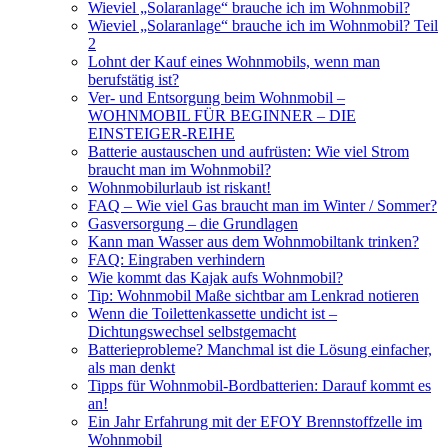
Wieviel „Solaranlage“ brauche ich im Wohnmobil?
Wieviel „Solaranlage“ brauche ich im Wohnmobil? Teil
2
Lohnt der Kauf eines Wohnmobils, wenn man
berufstätig ist?
Ver- und Entsorgung beim Wohnmobil –
WOHNMOBIL FÜR BEGINNER – DIE
EINSTEIGER-REIHE
Batterie austauschen und aufrüsten: Wie viel Strom
braucht man im Wohnmobil?
Wohnmobilurlaub ist riskant!
FAQ – Wie viel Gas braucht man im Winter / Sommer?
Gasversorgung – die Grundlagen
Kann man Wasser aus dem Wohnmobiltank trinken?
FAQ: Eingraben verhindern
Wie kommt das Kajak aufs Wohnmobil?
Tip: Wohnmobil Maße sichtbar am Lenkrad notieren
Wenn die Toilettenkassette undicht ist –
Dichtungswechsel selbstgemacht
Batterieprobleme? Manchmal ist die Lösung einfacher,
als man denkt
Tipps für Wohnmobil-Bordbatterien: Darauf kommt es
an!
Ein Jahr Erfahrung mit der EFOY Brennstoffzelle im
Wohnmobil