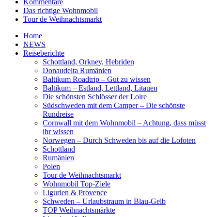
Kommentare
Das richtige Wohnmobil
Tour de Weihnachtsmarkt
Home
NEWS
Reiseberichte
Schottland, Orkney, Hebriden
Donaudelta Rumänien
Baltikum Roadtrip – Gut zu wissen
Baltikum – Estland, Lettland, Litauen
Die schönsten Schlösser der Loire
Südschweden mit dem Camper – Die schönste
Rundreise
Cornwall mit dem Wohnmobil – Achtung, dass müsst
ihr wissen
Norwegen – Durch Schweden bis auf die Lofoten
Schottland
Rumänien
Polen
Tour de Weihnachtsmarkt
Wohnmobil Top-Ziele
Ligurien & Provence
Schweden – Urlaubstraum in Blau-Gelb
TOP Weihnachtsmärkte