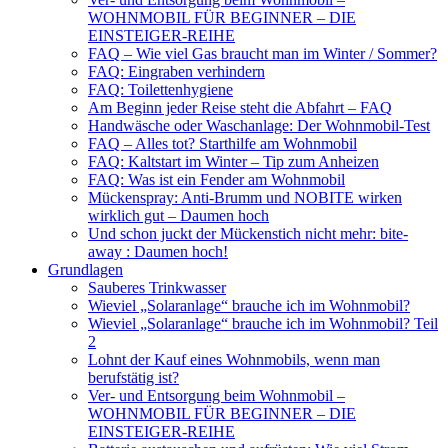
WOHNMOBIL FÜR BEGINNER – DIE
EINSTEIGER-REIHE
FAQ – Wie viel Gas braucht man im Winter / Sommer?
FAQ: Eingraben verhindern
FAQ: Toilettenhygiene
Am Beginn jeder Reise steht die Abfahrt – FAQ
Handwäsche oder Waschanlage: Der Wohnmobil-Test
FAQ – Alles tot? Starthilfe am Wohnmobil
FAQ: Kaltstart im Winter – Tip zum Anheizen
FAQ: Was ist ein Fender am Wohnmobil
Mückenspray: Anti-Brumm und NOBITE wirken
wirklich gut – Daumen hoch
Und schon juckt der Mückenstich nicht mehr: bite-
away : Daumen hoch!
Grundlagen
Sauberes Trinkwasser
Wieviel „Solaranlage“ brauche ich im Wohnmobil?
Wieviel „Solaranlage“ brauche ich im Wohnmobil? Teil
2
Lohnt der Kauf eines Wohnmobils, wenn man
berufstätig ist?
Ver- und Entsorgung beim Wohnmobil –
WOHNMOBIL FÜR BEGINNER – DIE
EINSTEIGER-REIHE