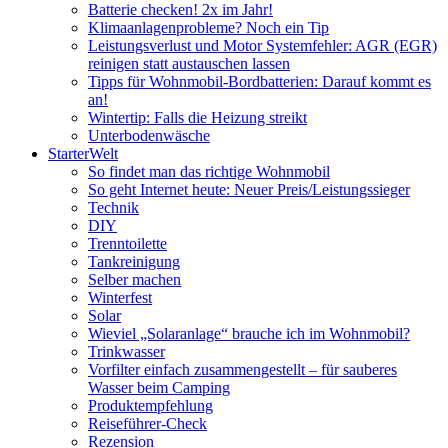
Batterie checken! 2x im Jahr!
Klimaanlagenprobleme? Noch ein Tip
Leistungsverlust und Motor Systemfehler: AGR (EGR)
reinigen statt austauschen lassen
Tipps für Wohnmobil-Bordbatterien: Darauf kommt es
an!
Wintertip: Falls die Heizung streikt
Unterbodenwäsche
StarterWelt
So findet man das richtige Wohnmobil
So geht Internet heute: Neuer Preis/Leistungssieger
Technik
DIY
Trenntoilette
Tankreinigung
Selber machen
Winterfest
Solar
Wieviel „Solaranlage“ brauche ich im Wohnmobil?
Trinkwasser
Vorfilter einfach zusammengestellt – für sauberes
Wasser beim Camping
Produktempfehlung
Reiseführer-Check
Rezension