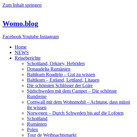
Zum Inhalt springen
Womo.blog
Facebook
Youtube
Instagram
Home
NEWS
Reiseberichte
Schottland, Orkney, Hebriden
Donaudelta Rumänien
Baltikum Roadtrip – Gut zu wissen
Baltikum – Estland, Lettland, Litauen
Die schönsten Schlösser der Loire
Südschweden mit dem Camper – Die schönste
Rundreise
Cornwall mit dem Wohnmobil – Achtung, dass müsst
ihr wissen
Norwegen – Durch Schweden bis auf die Lofoten
Schottland
Rumänien
Polen
Tour de Weihnachtsmarkt