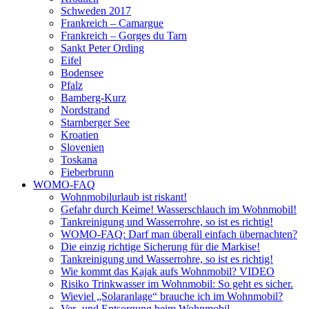
Schweden 2017
Frankreich – Camargue
Frankreich – Gorges du Tarn
Sankt Peter Ording
Eifel
Bodensee
Pfalz
Bamberg-Kurz
Nordstrand
Starnberger See
Kroatien
Slovenien
Toskana
Fieberbrunn
WOMO-FAQ
Wohnmobilurlaub ist riskant!
Gefahr durch Keime! Wasserschlauch im Wohnmobil!
Tankreinigung und Wasserrohre, so ist es richtig!
WOMO-FAQ: Darf man überall einfach übernachten?
Die einzig richtige Sicherung für die Markise!
Tankreinigung und Wasserrohre, so ist es richtig!
Wie kommt das Kajak aufs Wohnmobil? VIDEO
Risiko Trinkwasser im Wohnmobil: So geht es sicher.
Wieviel „Solaranlage“ brauche ich im Wohnmobil?
Ver- und Entsorgung beim Wohnmobil –