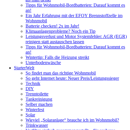
Tipps für Wohnmobil-Bordbatterien: Darauf kommt es
an!
Ein Jahr Erfahrung mit der EFOY Brennstoffzelle im
Wohnmobil
Batterie checken! 2x im Jahr!
Klimaanlagenprobleme? Noch ein Tip
Leistungsverlust und Motor Systemfehler: AGR (EGR)
reinigen statt austauschen lassen
Tipps für Wohnmobil-Bordbatterien: Darauf kommt es
an!
Wintertip: Falls die Heizung streikt
Unterbodenwäsche
StarterWelt
So findet man das richtige Wohnmobil
So geht Internet heute: Neuer Preis/Leistungssieger
Technik
DIY
Trenntoilette
Tankreinigung
Selber machen
Winterfest
Solar
Wieviel „Solaranlage“ brauche ich im Wohnmobil?
Trinkwasser