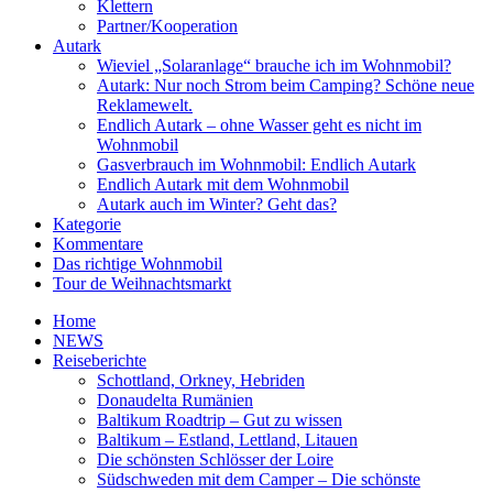
Klettern
Partner/Kooperation
Autark
Wieviel „Solaranlage“ brauche ich im Wohnmobil?
Autark: Nur noch Strom beim Camping? Schöne neue
Reklamewelt.
Endlich Autark – ohne Wasser geht es nicht im
Wohnmobil
Gasverbrauch im Wohnmobil: Endlich Autark
Endlich Autark mit dem Wohnmobil
Autark auch im Winter? Geht das?
Kategorie
Kommentare
Das richtige Wohnmobil
Tour de Weihnachtsmarkt
Home
NEWS
Reiseberichte
Schottland, Orkney, Hebriden
Donaudelta Rumänien
Baltikum Roadtrip – Gut zu wissen
Baltikum – Estland, Lettland, Litauen
Die schönsten Schlösser der Loire
Südschweden mit dem Camper – Die schönste