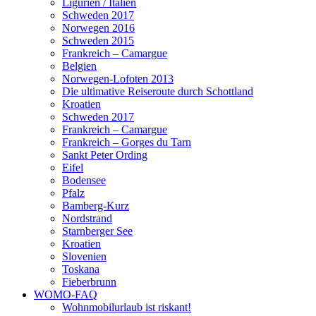
Ligurien / Italien
Schweden 2017
Norwegen 2016
Schweden 2015
Frankreich – Camargue
Belgien
Norwegen-Lofoten 2013
Die ultimative Reiseroute durch Schottland
Kroatien
Schweden 2017
Frankreich – Camargue
Frankreich – Gorges du Tarn
Sankt Peter Ording
Eifel
Bodensee
Pfalz
Bamberg-Kurz
Nordstrand
Starnberger See
Kroatien
Slovenien
Toskana
Fieberbrunn
WOMO-FAQ
Wohnmobilurlaub ist riskant!