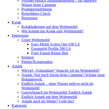
Vorfilter einfach zusammengestellt – für sauberes
Wasser beim Camping
Produktempfehlung
Reiseführer-Check
Rezension
Kajak
Kajakhalterung auf dem Wohnmobil
Wie kommt das Kajak aufs Wohnmobil?
Impressum
Unser Wohnmobil
Euro Mobil Activa One 630 LS
Euramobil Profila 580 LS
Ford Transit Reimo Bus
Klettern
Partner/Kooperation
Autark
Wieviel „Solaranlage“ brauche ich im Wohnmobil?
Autark: Nur noch Strom beim Camping? Schöne neue
Reklamewelt.
Endlich Autark – ohne Wasser geht es nicht im
Wohnmobil
Gasverbrauch im Wohnmobil: Endlich Autark
Endlich Autark mit dem Wohnmobil
Autark auch im Winter? Geht das?
Kategorie