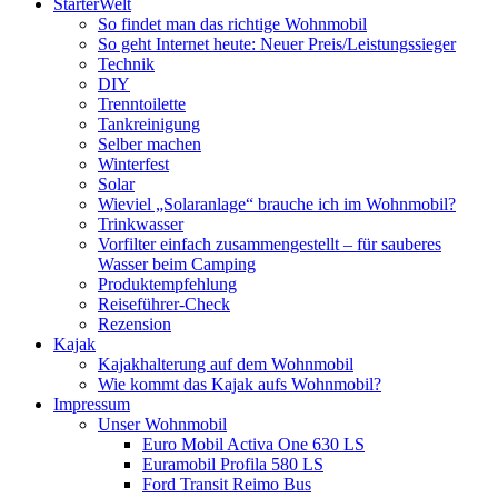
StarterWelt
So findet man das richtige Wohnmobil
So geht Internet heute: Neuer Preis/Leistungssieger
Technik
DIY
Trenntoilette
Tankreinigung
Selber machen
Winterfest
Solar
Wieviel „Solaranlage“ brauche ich im Wohnmobil?
Trinkwasser
Vorfilter einfach zusammengestellt – für sauberes
Wasser beim Camping
Produktempfehlung
Reiseführer-Check
Rezension
Kajak
Kajakhalterung auf dem Wohnmobil
Wie kommt das Kajak aufs Wohnmobil?
Impressum
Unser Wohnmobil
Euro Mobil Activa One 630 LS
Euramobil Profila 580 LS
Ford Transit Reimo Bus