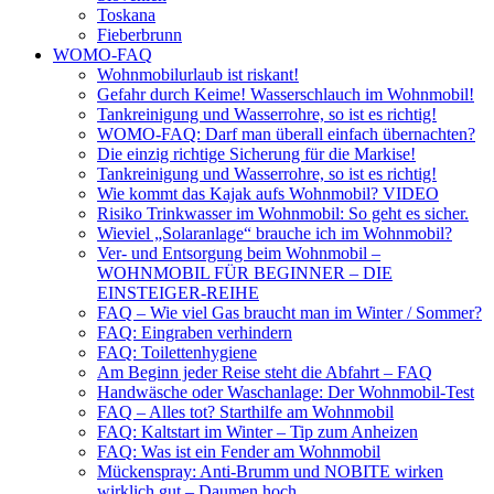
Toskana
Fieberbrunn
WOMO-FAQ
Wohnmobilurlaub ist riskant!
Gefahr durch Keime! Wasserschlauch im Wohnmobil!
Tankreinigung und Wasserrohre, so ist es richtig!
WOMO-FAQ: Darf man überall einfach übernachten?
Die einzig richtige Sicherung für die Markise!
Tankreinigung und Wasserrohre, so ist es richtig!
Wie kommt das Kajak aufs Wohnmobil? VIDEO
Risiko Trinkwasser im Wohnmobil: So geht es sicher.
Wieviel „Solaranlage“ brauche ich im Wohnmobil?
Ver- und Entsorgung beim Wohnmobil –
WOHNMOBIL FÜR BEGINNER – DIE
EINSTEIGER-REIHE
FAQ – Wie viel Gas braucht man im Winter / Sommer?
FAQ: Eingraben verhindern
FAQ: Toilettenhygiene
Am Beginn jeder Reise steht die Abfahrt – FAQ
Handwäsche oder Waschanlage: Der Wohnmobil-Test
FAQ – Alles tot? Starthilfe am Wohnmobil
FAQ: Kaltstart im Winter – Tip zum Anheizen
FAQ: Was ist ein Fender am Wohnmobil
Mückenspray: Anti-Brumm und NOBITE wirken
wirklich gut – Daumen hoch