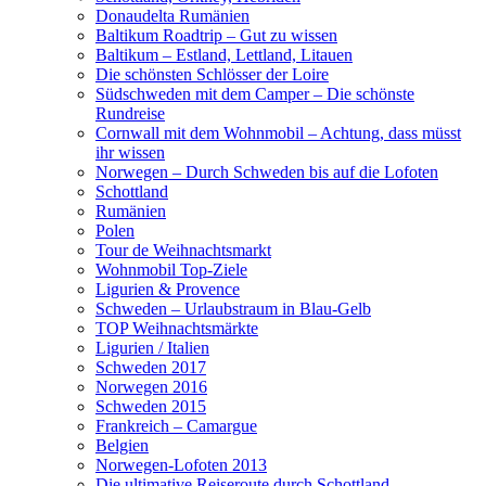
Donaudelta Rumänien
Baltikum Roadtrip – Gut zu wissen
Baltikum – Estland, Lettland, Litauen
Die schönsten Schlösser der Loire
Südschweden mit dem Camper – Die schönste
Rundreise
Cornwall mit dem Wohnmobil – Achtung, dass müsst
ihr wissen
Norwegen – Durch Schweden bis auf die Lofoten
Schottland
Rumänien
Polen
Tour de Weihnachtsmarkt
Wohnmobil Top-Ziele
Ligurien & Provence
Schweden – Urlaubstraum in Blau-Gelb
TOP Weihnachtsmärkte
Ligurien / Italien
Schweden 2017
Norwegen 2016
Schweden 2015
Frankreich – Camargue
Belgien
Norwegen-Lofoten 2013
Die ultimative Reiseroute durch Schottland