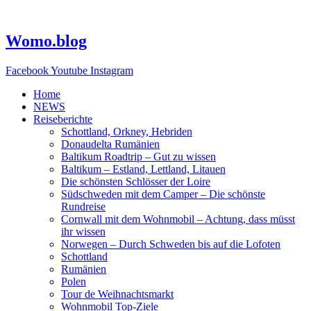
Zum
Inhalt
springen
Womo.blog
Facebook
Youtube
Instagram
Home
NEWS
Reiseberichte
Schottland, Orkney, Hebriden
Donaudelta Rumänien
Baltikum Roadtrip – Gut zu wissen
Baltikum – Estland, Lettland, Litauen
Die schönsten Schlösser der Loire
Südschweden mit dem Camper – Die schönste
Rundreise
Cornwall mit dem Wohnmobil – Achtung, dass müsst
ihr wissen
Norwegen – Durch Schweden bis auf die Lofoten
Schottland
Rumänien
Polen
Tour de Weihnachtsmarkt
Wohnmobil Top-Ziele