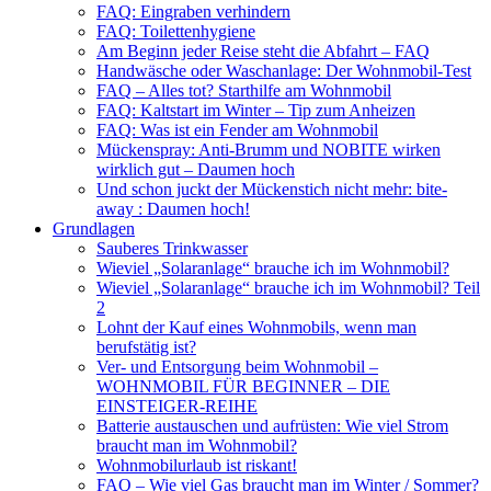
FAQ: Eingraben verhindern
FAQ: Toilettenhygiene
Am Beginn jeder Reise steht die Abfahrt – FAQ
Handwäsche oder Waschanlage: Der Wohnmobil-Test
FAQ – Alles tot? Starthilfe am Wohnmobil
FAQ: Kaltstart im Winter – Tip zum Anheizen
FAQ: Was ist ein Fender am Wohnmobil
Mückenspray: Anti-Brumm und NOBITE wirken
wirklich gut – Daumen hoch
Und schon juckt der Mückenstich nicht mehr: bite-
away : Daumen hoch!
Grundlagen
Sauberes Trinkwasser
Wieviel „Solaranlage“ brauche ich im Wohnmobil?
Wieviel „Solaranlage“ brauche ich im Wohnmobil? Teil
2
Lohnt der Kauf eines Wohnmobils, wenn man
berufstätig ist?
Ver- und Entsorgung beim Wohnmobil –
WOHNMOBIL FÜR BEGINNER – DIE
EINSTEIGER-REIHE
Batterie austauschen und aufrüsten: Wie viel Strom
braucht man im Wohnmobil?
Wohnmobilurlaub ist riskant!
FAQ – Wie viel Gas braucht man im Winter / Sommer?