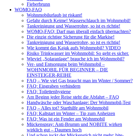
Fieberbrunn
WOMO-FAQ
Wohnmobilurlaub ist riskant!
Gefahr durch Keime! Wasserschlauch im Wohnmobil!
Tankreinigung und Wasserrohre, so ist es richtig!
WOMO-FAQ: Darf man überall einfach übernachten?
Die einzig richtige Sicherung für die Markise!
Tankreinigung und Wasserrohre, so ist es richtig!
Wie kommt das Kajak aufs Wohnmobil? VIDEO
Risiko Trinkwasser im Wohnmobil: So geht es sicher.
Wieviel „Solaranlage“ brauche ich im Wohnmobil?
Ver- und Entsorgung beim Wohnmobil –
WOHNMOBIL FÜR BEGINNER – DIE
EINSTEIGER-REIHE
FAQ – Wie viel Gas braucht man im Winter / Sommer?
FAQ: Eingraben verhindern
FAQ: Toilettenhygiene
Am Beginn jeder Reise steht die Abfahrt – FAQ
Handwäsche oder Waschanlage: Der Wohnmobil-Test
FAQ – Alles tot? Starthilfe am Wohnmobil
FAQ: Kaltstart im Winter – Tip zum Anheizen
FAQ: Was ist ein Fender am Wohnmobil
Mückenspray: Anti-Brumm und NOBITE wirken
wirklich gut – Daumen hoch
Und schon juckt der Mückenstich nicht mehr: bite-