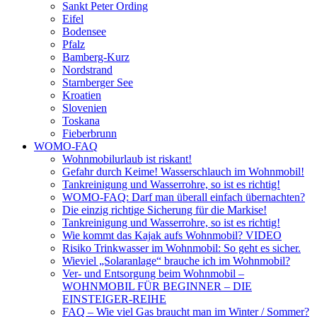
Sankt Peter Ording
Eifel
Bodensee
Pfalz
Bamberg-Kurz
Nordstrand
Starnberger See
Kroatien
Slovenien
Toskana
Fieberbrunn
WOMO-FAQ
Wohnmobilurlaub ist riskant!
Gefahr durch Keime! Wasserschlauch im Wohnmobil!
Tankreinigung und Wasserrohre, so ist es richtig!
WOMO-FAQ: Darf man überall einfach übernachten?
Die einzig richtige Sicherung für die Markise!
Tankreinigung und Wasserrohre, so ist es richtig!
Wie kommt das Kajak aufs Wohnmobil? VIDEO
Risiko Trinkwasser im Wohnmobil: So geht es sicher.
Wieviel „Solaranlage“ brauche ich im Wohnmobil?
Ver- und Entsorgung beim Wohnmobil –
WOHNMOBIL FÜR BEGINNER – DIE
EINSTEIGER-REIHE
FAQ – Wie viel Gas braucht man im Winter / Sommer?