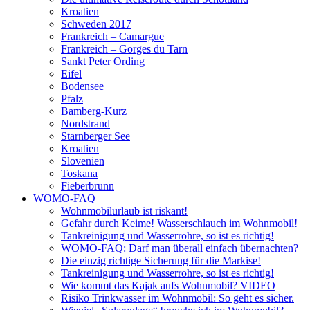
Kroatien
Schweden 2017
Frankreich – Camargue
Frankreich – Gorges du Tarn
Sankt Peter Ording
Eifel
Bodensee
Pfalz
Bamberg-Kurz
Nordstrand
Starnberger See
Kroatien
Slovenien
Toskana
Fieberbrunn
WOMO-FAQ
Wohnmobilurlaub ist riskant!
Gefahr durch Keime! Wasserschlauch im Wohnmobil!
Tankreinigung und Wasserrohre, so ist es richtig!
WOMO-FAQ: Darf man überall einfach übernachten?
Die einzig richtige Sicherung für die Markise!
Tankreinigung und Wasserrohre, so ist es richtig!
Wie kommt das Kajak aufs Wohnmobil? VIDEO
Risiko Trinkwasser im Wohnmobil: So geht es sicher.