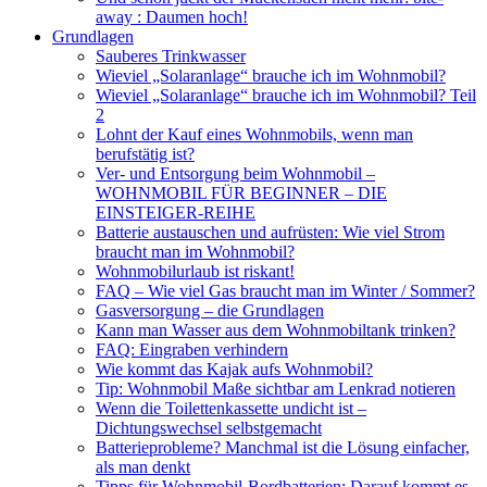
away : Daumen hoch!
Grundlagen
Sauberes Trinkwasser
Wieviel „Solaranlage“ brauche ich im Wohnmobil?
Wieviel „Solaranlage“ brauche ich im Wohnmobil? Teil
2
Lohnt der Kauf eines Wohnmobils, wenn man
berufstätig ist?
Ver- und Entsorgung beim Wohnmobil –
WOHNMOBIL FÜR BEGINNER – DIE
EINSTEIGER-REIHE
Batterie austauschen und aufrüsten: Wie viel Strom
braucht man im Wohnmobil?
Wohnmobilurlaub ist riskant!
FAQ – Wie viel Gas braucht man im Winter / Sommer?
Gasversorgung – die Grundlagen
Kann man Wasser aus dem Wohnmobiltank trinken?
FAQ: Eingraben verhindern
Wie kommt das Kajak aufs Wohnmobil?
Tip: Wohnmobil Maße sichtbar am Lenkrad notieren
Wenn die Toilettenkassette undicht ist –
Dichtungswechsel selbstgemacht
Batterieprobleme? Manchmal ist die Lösung einfacher,
als man denkt
Tipps für Wohnmobil-Bordbatterien: Darauf kommt es