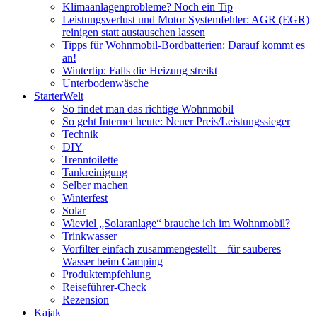
Klimaanlagenprobleme? Noch ein Tip
Leistungsverlust und Motor Systemfehler: AGR (EGR)
reinigen statt austauschen lassen
Tipps für Wohnmobil-Bordbatterien: Darauf kommt es
an!
Wintertip: Falls die Heizung streikt
Unterbodenwäsche
StarterWelt
So findet man das richtige Wohnmobil
So geht Internet heute: Neuer Preis/Leistungssieger
Technik
DIY
Trenntoilette
Tankreinigung
Selber machen
Winterfest
Solar
Wieviel „Solaranlage“ brauche ich im Wohnmobil?
Trinkwasser
Vorfilter einfach zusammengestellt – für sauberes
Wasser beim Camping
Produktempfehlung
Reiseführer-Check
Rezension
Kajak