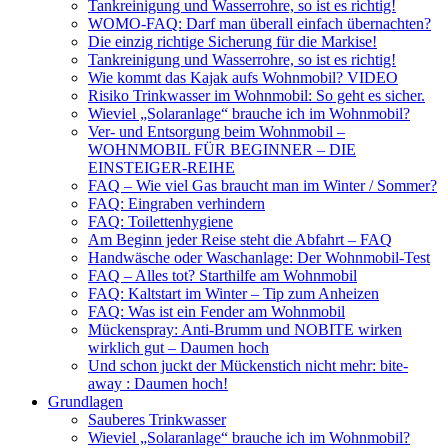
Tankreinigung und Wasserrohre, so ist es richtig!
WOMO-FAQ: Darf man überall einfach übernachten?
Die einzig richtige Sicherung für die Markise!
Tankreinigung und Wasserrohre, so ist es richtig!
Wie kommt das Kajak aufs Wohnmobil? VIDEO
Risiko Trinkwasser im Wohnmobil: So geht es sicher.
Wieviel „Solaranlage“ brauche ich im Wohnmobil?
Ver- und Entsorgung beim Wohnmobil –
WOHNMOBIL FÜR BEGINNER – DIE
EINSTEIGER-REIHE
FAQ – Wie viel Gas braucht man im Winter / Sommer?
FAQ: Eingraben verhindern
FAQ: Toilettenhygiene
Am Beginn jeder Reise steht die Abfahrt – FAQ
Handwäsche oder Waschanlage: Der Wohnmobil-Test
FAQ – Alles tot? Starthilfe am Wohnmobil
FAQ: Kaltstart im Winter – Tip zum Anheizen
FAQ: Was ist ein Fender am Wohnmobil
Mückenspray: Anti-Brumm und NOBITE wirken
wirklich gut – Daumen hoch
Und schon juckt der Mückenstich nicht mehr: bite-
away : Daumen hoch!
Grundlagen
Sauberes Trinkwasser
Wieviel „Solaranlage“ brauche ich im Wohnmobil?