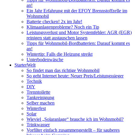
an!
Ein Jahr Erfahrung mit der EFOY Brennstoffzelle im
Wohnmobil
Batterie checken! 2x im Jahr!
Klimaanlagenprobleme? Noch ein Tip
Leistungsverlust und Motor Systemfehler: AGR (EGR)
reinigen statt austauschen lassen
Tipps für Wohnmobil-Bordbatterien: Darauf kommt es
an!
Wintertip: Falls die Heizung streikt
Unterbodenwäsche
StarterWelt
So findet man das richtige Wohnmobil
So geht Internet heute: Neuer Preis/Leistungssieger
Technik
DIY
Trenntoilette
Tankreinigung
Selber machen
Winterfest
Solar
Wieviel „Solaranlage“ brauche ich im Wohnmobil?
Trinkwasser
Vorfilter einfach zusammengestellt – für sauberes