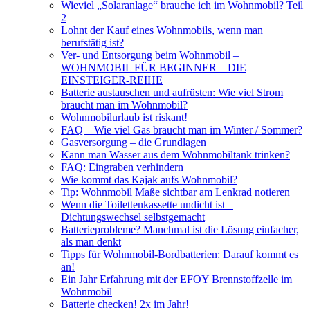
Wieviel „Solaranlage“ brauche ich im Wohnmobil? Teil
2
Lohnt der Kauf eines Wohnmobils, wenn man
berufstätig ist?
Ver- und Entsorgung beim Wohnmobil –
WOHNMOBIL FÜR BEGINNER – DIE
EINSTEIGER-REIHE
Batterie austauschen und aufrüsten: Wie viel Strom
braucht man im Wohnmobil?
Wohnmobilurlaub ist riskant!
FAQ – Wie viel Gas braucht man im Winter / Sommer?
Gasversorgung – die Grundlagen
Kann man Wasser aus dem Wohnmobiltank trinken?
FAQ: Eingraben verhindern
Wie kommt das Kajak aufs Wohnmobil?
Tip: Wohnmobil Maße sichtbar am Lenkrad notieren
Wenn die Toilettenkassette undicht ist –
Dichtungswechsel selbstgemacht
Batterieprobleme? Manchmal ist die Lösung einfacher,
als man denkt
Tipps für Wohnmobil-Bordbatterien: Darauf kommt es
an!
Ein Jahr Erfahrung mit der EFOY Brennstoffzelle im
Wohnmobil
Batterie checken! 2x im Jahr!