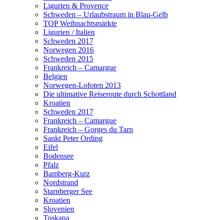
Ligurien & Provence
Schweden – Urlaubstraum in Blau-Gelb
TOP Weihnachtsmärkte
Ligurien / Italien
Schweden 2017
Norwegen 2016
Schweden 2015
Frankreich – Camargue
Belgien
Norwegen-Lofoten 2013
Die ultimative Reiseroute durch Schottland
Kroatien
Schweden 2017
Frankreich – Camargue
Frankreich – Gorges du Tarn
Sankt Peter Ording
Eifel
Bodensee
Pfalz
Bamberg-Kurz
Nordstrand
Starnberger See
Kroatien
Slovenien
Toskana