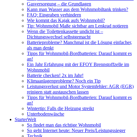
Gasversorgung – die Grundlagen
Kann man Wasser aus dem Wohnmobiltank trinken?
FAQ: Eingraben verhindern
Wie kommt das Kajak aufs Wohnmobil?
Tip: Wohnmobil Maße sichtbar am Lenkrad notieren
Wenn die Toilettenkassette undicht ist –
Dichtungswechsel selbstgemacht
Batterieprobleme? Manchmal ist die Lösung einfacher,
als man denkt
Tipps für Wohnmobil-Bordbatterien: Darauf kommt es
an!
Ein Jahr Erfahrung mit der EFOY Brennstoffzelle im
Wohnmobil
Batterie checken! 2x im Jahr!
Klimaanlagenprobleme? Noch ein Tip
Leistungsverlust und Motor Systemfehler: AGR (EGR)
reinigen statt austauschen lassen
Tipps für Wohnmobil-Bordbatterien: Darauf kommt es
an!
Wintertip: Falls die Heizung streikt
Unterbodenwäsche
StarterWelt
So findet man das richtige Wohnmobil
So geht Internet heute: Neuer Preis/Leistungssieger
Technik