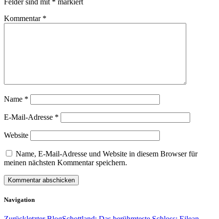
Felder sind mit
*
markiert
Kommentar
*
Name
*
E-Mail-Adresse
*
Website
Name, E-Mail-Adresse und Website in diesem Browser für
meinen nächsten Kommentar speichern.
Navigation
Zurück
letzter Blog
Schottland: Das berühmteste Schloss: Eilean