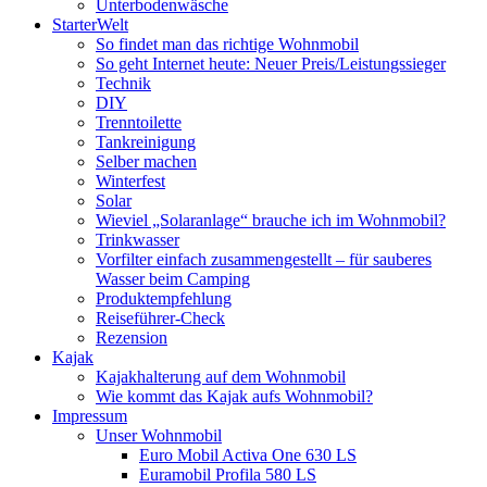
Unterbodenwäsche
StarterWelt
So findet man das richtige Wohnmobil
So geht Internet heute: Neuer Preis/Leistungssieger
Technik
DIY
Trenntoilette
Tankreinigung
Selber machen
Winterfest
Solar
Wieviel „Solaranlage“ brauche ich im Wohnmobil?
Trinkwasser
Vorfilter einfach zusammengestellt – für sauberes
Wasser beim Camping
Produktempfehlung
Reiseführer-Check
Rezension
Kajak
Kajakhalterung auf dem Wohnmobil
Wie kommt das Kajak aufs Wohnmobil?
Impressum
Unser Wohnmobil
Euro Mobil Activa One 630 LS
Euramobil Profila 580 LS