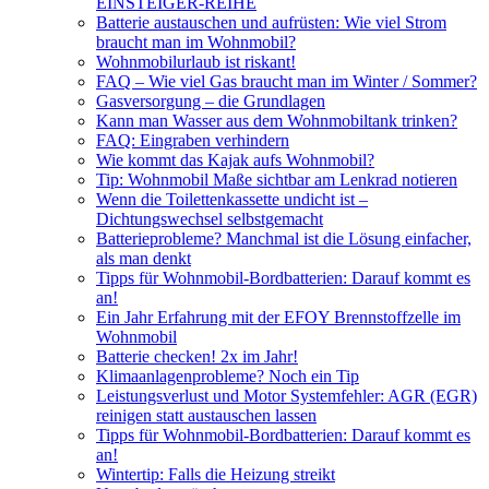
EINSTEIGER-REIHE
Batterie austauschen und aufrüsten: Wie viel Strom
braucht man im Wohnmobil?
Wohnmobilurlaub ist riskant!
FAQ – Wie viel Gas braucht man im Winter / Sommer?
Gasversorgung – die Grundlagen
Kann man Wasser aus dem Wohnmobiltank trinken?
FAQ: Eingraben verhindern
Wie kommt das Kajak aufs Wohnmobil?
Tip: Wohnmobil Maße sichtbar am Lenkrad notieren
Wenn die Toilettenkassette undicht ist –
Dichtungswechsel selbstgemacht
Batterieprobleme? Manchmal ist die Lösung einfacher,
als man denkt
Tipps für Wohnmobil-Bordbatterien: Darauf kommt es
an!
Ein Jahr Erfahrung mit der EFOY Brennstoffzelle im
Wohnmobil
Batterie checken! 2x im Jahr!
Klimaanlagenprobleme? Noch ein Tip
Leistungsverlust und Motor Systemfehler: AGR (EGR)
reinigen statt austauschen lassen
Tipps für Wohnmobil-Bordbatterien: Darauf kommt es
an!
Wintertip: Falls die Heizung streikt