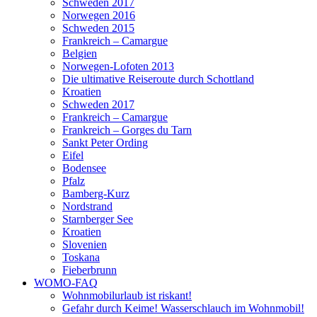
Schweden 2017
Norwegen 2016
Schweden 2015
Frankreich – Camargue
Belgien
Norwegen-Lofoten 2013
Die ultimative Reiseroute durch Schottland
Kroatien
Schweden 2017
Frankreich – Camargue
Frankreich – Gorges du Tarn
Sankt Peter Ording
Eifel
Bodensee
Pfalz
Bamberg-Kurz
Nordstrand
Starnberger See
Kroatien
Slovenien
Toskana
Fieberbrunn
WOMO-FAQ
Wohnmobilurlaub ist riskant!
Gefahr durch Keime! Wasserschlauch im Wohnmobil!