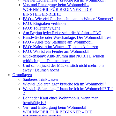
Wieviel „Solaranlage“ brauche ich im Wohnmobil?
Ver- und Entsorgung beim Wohnmobil –
WOHNMOBIL FÜR BEGINNER – DIE
EINSTEIGER-REIHE
FAQ – Wie viel Gas braucht man im Winter / Sommer?
FAQ: Eingraben verhindern
FAQ: Toilettenhygiene
Am Beginn jeder Reise steht die Abfahrt – FAQ
Handwäsche oder Waschanlage: Der Wohnmobil-Test
FAQ – Alles tot? Starthilfe am Wohnmobil
FAQ: Kaltstart im Winter – Tip zum Anheizen
FAQ: Was ist ein Fender am Wohnmobil
Mückenspray: Anti-Brumm und NOBITE wirken
wirklich gut – Daumen hoch
Und schon juckt der Mückenstich nicht mehr: bite-
away : Daumen hoch!
Grundlagen
Sauberes Trinkwasser
Wieviel „Solaranlage“ brauche ich im Wohnmobil?
Wieviel „Solaranlage“ brauche ich im Wohnmobil? Teil
2
Lohnt der Kauf eines Wohnmobils, wenn man
berufstätig ist?
Ver- und Entsorgung beim Wohnmobil –
WOHNMOBIL FÜR BEGINNER – DIE