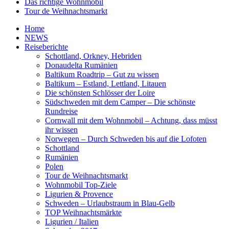
Das richtige Wohnmobil
Tour de Weihnachtsmarkt
Home
NEWS
Reiseberichte
Schottland, Orkney, Hebriden
Donaudelta Rumänien
Baltikum Roadtrip – Gut zu wissen
Baltikum – Estland, Lettland, Litauen
Die schönsten Schlösser der Loire
Südschweden mit dem Camper – Die schönste
Rundreise
Cornwall mit dem Wohnmobil – Achtung, dass müsst
ihr wissen
Norwegen – Durch Schweden bis auf die Lofoten
Schottland
Rumänien
Polen
Tour de Weihnachtsmarkt
Wohnmobil Top-Ziele
Ligurien & Provence
Schweden – Urlaubstraum in Blau-Gelb
TOP Weihnachtsmärkte
Ligurien / Italien