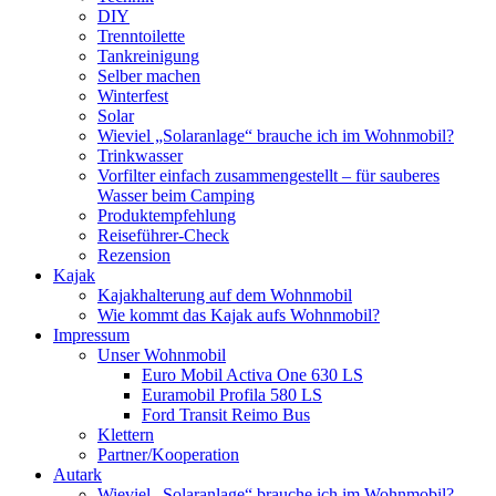
DIY
Trenntoilette
Tankreinigung
Selber machen
Winterfest
Solar
Wieviel „Solaranlage“ brauche ich im Wohnmobil?
Trinkwasser
Vorfilter einfach zusammengestellt – für sauberes
Wasser beim Camping
Produktempfehlung
Reiseführer-Check
Rezension
Kajak
Kajakhalterung auf dem Wohnmobil
Wie kommt das Kajak aufs Wohnmobil?
Impressum
Unser Wohnmobil
Euro Mobil Activa One 630 LS
Euramobil Profila 580 LS
Ford Transit Reimo Bus
Klettern
Partner/Kooperation
Autark
Wieviel „Solaranlage“ brauche ich im Wohnmobil?