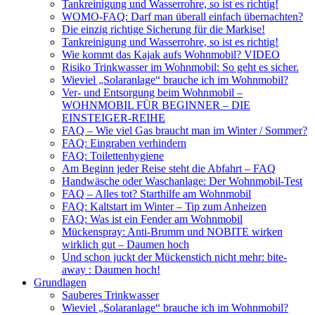
Tankreinigung und Wasserrohre, so ist es richtig!
WOMO-FAQ: Darf man überall einfach übernachten?
Die einzig richtige Sicherung für die Markise!
Tankreinigung und Wasserrohre, so ist es richtig!
Wie kommt das Kajak aufs Wohnmobil? VIDEO
Risiko Trinkwasser im Wohnmobil: So geht es sicher.
Wieviel „Solaranlage“ brauche ich im Wohnmobil?
Ver- und Entsorgung beim Wohnmobil –
WOHNMOBIL FÜR BEGINNER – DIE
EINSTEIGER-REIHE
FAQ – Wie viel Gas braucht man im Winter / Sommer?
FAQ: Eingraben verhindern
FAQ: Toilettenhygiene
Am Beginn jeder Reise steht die Abfahrt – FAQ
Handwäsche oder Waschanlage: Der Wohnmobil-Test
FAQ – Alles tot? Starthilfe am Wohnmobil
FAQ: Kaltstart im Winter – Tip zum Anheizen
FAQ: Was ist ein Fender am Wohnmobil
Mückenspray: Anti-Brumm und NOBITE wirken
wirklich gut – Daumen hoch
Und schon juckt der Mückenstich nicht mehr: bite-
away : Daumen hoch!
Grundlagen
Sauberes Trinkwasser
Wieviel „Solaranlage“ brauche ich im Wohnmobil?