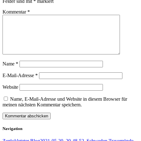
Felder sind mit
*
markiert
Kommentar
*
Name
*
E-Mail-Adresse
*
Website
Name, E-Mail-Adresse und Website in diesem Browser für
meinen nächsten Kommentar speichern.
Navigation
Zurück
letzter Blog
2021-05-20_20-48-52_Schweden Travemünde