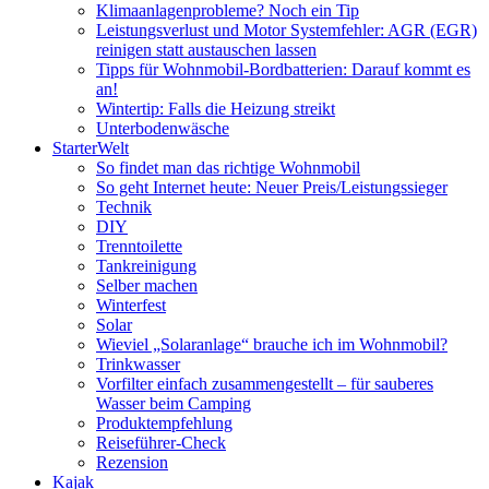
Klimaanlagenprobleme? Noch ein Tip
Leistungsverlust und Motor Systemfehler: AGR (EGR)
reinigen statt austauschen lassen
Tipps für Wohnmobil-Bordbatterien: Darauf kommt es
an!
Wintertip: Falls die Heizung streikt
Unterbodenwäsche
StarterWelt
So findet man das richtige Wohnmobil
So geht Internet heute: Neuer Preis/Leistungssieger
Technik
DIY
Trenntoilette
Tankreinigung
Selber machen
Winterfest
Solar
Wieviel „Solaranlage“ brauche ich im Wohnmobil?
Trinkwasser
Vorfilter einfach zusammengestellt – für sauberes
Wasser beim Camping
Produktempfehlung
Reiseführer-Check
Rezension
Kajak