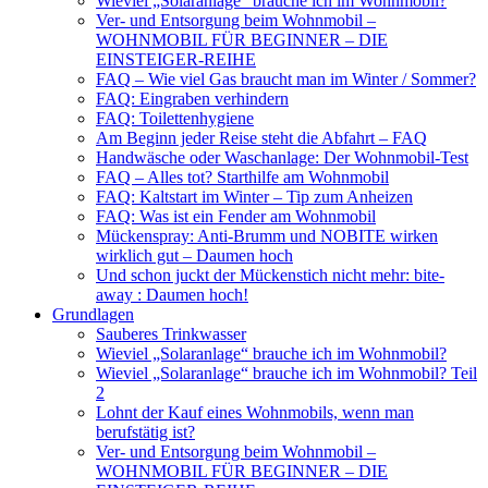
Wieviel „Solaranlage“ brauche ich im Wohnmobil?
Ver- und Entsorgung beim Wohnmobil –
WOHNMOBIL FÜR BEGINNER – DIE
EINSTEIGER-REIHE
FAQ – Wie viel Gas braucht man im Winter / Sommer?
FAQ: Eingraben verhindern
FAQ: Toilettenhygiene
Am Beginn jeder Reise steht die Abfahrt – FAQ
Handwäsche oder Waschanlage: Der Wohnmobil-Test
FAQ – Alles tot? Starthilfe am Wohnmobil
FAQ: Kaltstart im Winter – Tip zum Anheizen
FAQ: Was ist ein Fender am Wohnmobil
Mückenspray: Anti-Brumm und NOBITE wirken
wirklich gut – Daumen hoch
Und schon juckt der Mückenstich nicht mehr: bite-
away : Daumen hoch!
Grundlagen
Sauberes Trinkwasser
Wieviel „Solaranlage“ brauche ich im Wohnmobil?
Wieviel „Solaranlage“ brauche ich im Wohnmobil? Teil
2
Lohnt der Kauf eines Wohnmobils, wenn man
berufstätig ist?
Ver- und Entsorgung beim Wohnmobil –
WOHNMOBIL FÜR BEGINNER – DIE