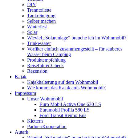
DIY
Trenntoilette
Tankreinigung
Selber machen
Winterfest
Solar
Wieviel „Solaranlage“ brauche ich im Wohnmobil?
Trinkwasser
Vorfilter einfach zusammengestellt – für sauberes
Wasser beim Camping
Produktempfehlung
Reiseführer-Check
Rezension
Kajak
Kajakhalterung auf dem Wohnmobil
Wie kommt das Kajak aufs Wohnmobil?
Impressum
Unser Wohnmobil
Euro Mobil Activa One 630 LS
Euramobil Profila 580 LS
Ford Transit Reimo Bus
Klettern
Partner/Kooperation
Autark
Wieviel „Solaranlage“ brauche ich im Wohnmobil?