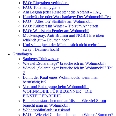
FAQ: Eingraben verhindern
FAQ: Toilettenhygiene
Am Beginn jeder Reise steht die Abfahrt – FAQ
Handwäsche oder Waschanlage: Der Wohnmobil-Test
FAQ – Alles tot? Starthilfe am Wohnmobil
FAQ: Kaltstart im Winter – Tip zum Anheizen
FAQ: Was ist ein Fender am Wohnmobil
Mückenspray: Anti-Brumm und NOBITE wirken
wirklich gut – Daumen hoch
Und schon juckt der Mückenstich nicht mehr: bite-
away : Daumen hoch!
Grundlagen
Sauberes Trinkwasser
Wieviel „Solaranlage“ brauche ich im Wohnmobil?
Wieviel „Solaranlage“ brauche ich im Wohnmobil? Teil
2
Lohnt der Kauf eines Wohnmobils, wenn man
berufstätig ist?
Ver- und Entsorgung beim Wohnmobil –
WOHNMOBIL FÜR BEGINNER – DIE
EINSTEIGER-REIHE
Batterie austauschen und aufrüsten: Wie viel Strom
braucht man im Wohnmobil?
Wohnmobilurlaub ist riskant!
FAQ – Wie viel Gas braucht man im Winter / Sommer?