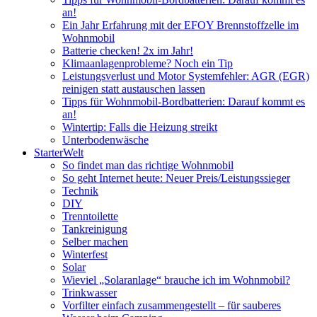
an!
Ein Jahr Erfahrung mit der EFOY Brennstoffzelle im
Wohnmobil
Batterie checken! 2x im Jahr!
Klimaanlagenprobleme? Noch ein Tip
Leistungsverlust und Motor Systemfehler: AGR (EGR)
reinigen statt austauschen lassen
Tipps für Wohnmobil-Bordbatterien: Darauf kommt es
an!
Wintertip: Falls die Heizung streikt
Unterbodenwäsche
StarterWelt
So findet man das richtige Wohnmobil
So geht Internet heute: Neuer Preis/Leistungssieger
Technik
DIY
Trenntoilette
Tankreinigung
Selber machen
Winterfest
Solar
Wieviel „Solaranlage“ brauche ich im Wohnmobil?
Trinkwasser
Vorfilter einfach zusammengestellt – für sauberes