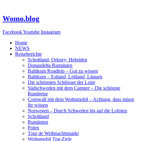
Zum
Inhalt
springen
Womo.blog
Facebook
Youtube
Instagram
Home
NEWS
Reiseberichte
Schottland, Orkney, Hebriden
Donaudelta Rumänien
Baltikum Roadtrip – Gut zu wissen
Baltikum – Estland, Lettland, Litauen
Die schönsten Schlösser der Loire
Südschweden mit dem Camper – Die schönste
Rundreise
Cornwall mit dem Wohnmobil – Achtung, dass müsst
ihr wissen
Norwegen – Durch Schweden bis auf die Lofoten
Schottland
Rumänien
Polen
Tour de Weihnachtsmarkt
Wohnmobil Top-Ziele