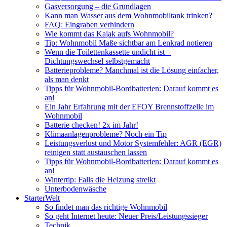
Gasversorgung – die Grundlagen
Kann man Wasser aus dem Wohnmobiltank trinken?
FAQ: Eingraben verhindern
Wie kommt das Kajak aufs Wohnmobil?
Tip: Wohnmobil Maße sichtbar am Lenkrad notieren
Wenn die Toilettenkassette undicht ist –
Dichtungswechsel selbstgemacht
Batterieprobleme? Manchmal ist die Lösung einfacher,
als man denkt
Tipps für Wohnmobil-Bordbatterien: Darauf kommt es
an!
Ein Jahr Erfahrung mit der EFOY Brennstoffzelle im
Wohnmobil
Batterie checken! 2x im Jahr!
Klimaanlagenprobleme? Noch ein Tip
Leistungsverlust und Motor Systemfehler: AGR (EGR)
reinigen statt austauschen lassen
Tipps für Wohnmobil-Bordbatterien: Darauf kommt es
an!
Wintertip: Falls die Heizung streikt
Unterbodenwäsche
StarterWelt
So findet man das richtige Wohnmobil
So geht Internet heute: Neuer Preis/Leistungssieger
Technik