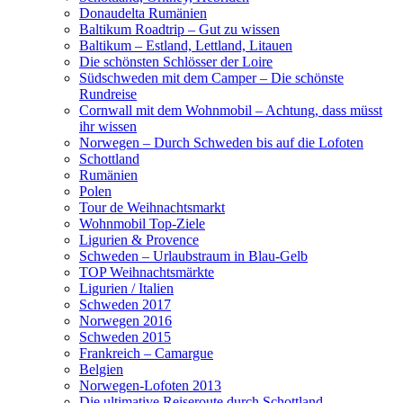
Donaudelta Rumänien
Baltikum Roadtrip – Gut zu wissen
Baltikum – Estland, Lettland, Litauen
Die schönsten Schlösser der Loire
Südschweden mit dem Camper – Die schönste
Rundreise
Cornwall mit dem Wohnmobil – Achtung, dass müsst
ihr wissen
Norwegen – Durch Schweden bis auf die Lofoten
Schottland
Rumänien
Polen
Tour de Weihnachtsmarkt
Wohnmobil Top-Ziele
Ligurien & Provence
Schweden – Urlaubstraum in Blau-Gelb
TOP Weihnachtsmärkte
Ligurien / Italien
Schweden 2017
Norwegen 2016
Schweden 2015
Frankreich – Camargue
Belgien
Norwegen-Lofoten 2013
Die ultimative Reiseroute durch Schottland