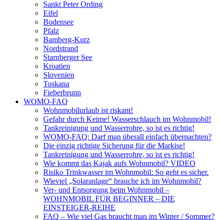
Sankt Peter Ording
Eifel
Bodensee
Pfalz
Bamberg-Kurz
Nordstrand
Starnberger See
Kroatien
Slovenien
Toskana
Fieberbrunn
WOMO-FAQ
Wohnmobilurlaub ist riskant!
Gefahr durch Keime! Wasserschlauch im Wohnmobil!
Tankreinigung und Wasserrohre, so ist es richtig!
WOMO-FAQ: Darf man überall einfach übernachten?
Die einzig richtige Sicherung für die Markise!
Tankreinigung und Wasserrohre, so ist es richtig!
Wie kommt das Kajak aufs Wohnmobil? VIDEO
Risiko Trinkwasser im Wohnmobil: So geht es sicher.
Wieviel „Solaranlage“ brauche ich im Wohnmobil?
Ver- und Entsorgung beim Wohnmobil –
WOHNMOBIL FÜR BEGINNER – DIE
EINSTEIGER-REIHE
FAQ – Wie viel Gas braucht man im Winter / Sommer?