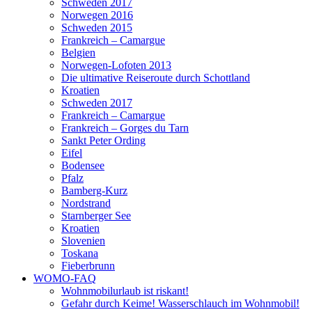
Schweden 2017
Norwegen 2016
Schweden 2015
Frankreich – Camargue
Belgien
Norwegen-Lofoten 2013
Die ultimative Reiseroute durch Schottland
Kroatien
Schweden 2017
Frankreich – Camargue
Frankreich – Gorges du Tarn
Sankt Peter Ording
Eifel
Bodensee
Pfalz
Bamberg-Kurz
Nordstrand
Starnberger See
Kroatien
Slovenien
Toskana
Fieberbrunn
WOMO-FAQ
Wohnmobilurlaub ist riskant!
Gefahr durch Keime! Wasserschlauch im Wohnmobil!