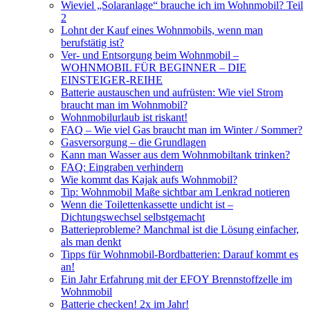
Wieviel „Solaranlage“ brauche ich im Wohnmobil? Teil
2
Lohnt der Kauf eines Wohnmobils, wenn man
berufstätig ist?
Ver- und Entsorgung beim Wohnmobil –
WOHNMOBIL FÜR BEGINNER – DIE
EINSTEIGER-REIHE
Batterie austauschen und aufrüsten: Wie viel Strom
braucht man im Wohnmobil?
Wohnmobilurlaub ist riskant!
FAQ – Wie viel Gas braucht man im Winter / Sommer?
Gasversorgung – die Grundlagen
Kann man Wasser aus dem Wohnmobiltank trinken?
FAQ: Eingraben verhindern
Wie kommt das Kajak aufs Wohnmobil?
Tip: Wohnmobil Maße sichtbar am Lenkrad notieren
Wenn die Toilettenkassette undicht ist –
Dichtungswechsel selbstgemacht
Batterieprobleme? Manchmal ist die Lösung einfacher,
als man denkt
Tipps für Wohnmobil-Bordbatterien: Darauf kommt es
an!
Ein Jahr Erfahrung mit der EFOY Brennstoffzelle im
Wohnmobil
Batterie checken! 2x im Jahr!