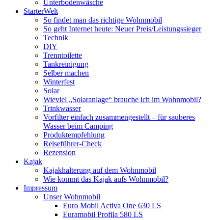
Unterbodenwäsche
StarterWelt
So findet man das richtige Wohnmobil
So geht Internet heute: Neuer Preis/Leistungssieger
Technik
DIY
Trenntoilette
Tankreinigung
Selber machen
Winterfest
Solar
Wieviel „Solaranlage“ brauche ich im Wohnmobil?
Trinkwasser
Vorfilter einfach zusammengestellt – für sauberes
Wasser beim Camping
Produktempfehlung
Reiseführer-Check
Rezension
Kajak
Kajakhalterung auf dem Wohnmobil
Wie kommt das Kajak aufs Wohnmobil?
Impressum
Unser Wohnmobil
Euro Mobil Activa One 630 LS
Euramobil Profila 580 LS