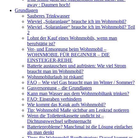
away : Daumen hoch!
Grundlagen
Sauberes Trinkwasser
Wieviel „Solaranlage“ brauche ich im Wohnmobil?
Wieviel „Solaranlage“ brauche ich im Wohnmobil? Teil
2
Lohnt der Kauf eines Wohnmobils, wenn man
berufstätig ist?
Ver- und Entsorgung beim Wohnmobil –
WOHNMOBIL FÜR BEGINNER – DIE
EINSTEIGER-REIHE
Batterie austauschen und aufrüsten: Wie viel Strom
braucht man im Wohnmobil?
Wohnmobilurlaub ist riskant!
FAQ – Wie viel Gas braucht man im Winter / Sommer?
Gasversorgung – die Grundlagen
Kann man Wasser aus dem Wohnmobiltank trinken?
FAQ: Eingraben verhindern
Wie kommt das Kajak aufs Wohnmobil?
Tip: Wohnmobil Maße sichtbar am Lenkrad notieren
Wenn die Toilettenkassette undicht ist –
Dichtungswechsel selbstgemacht
Batterieprobleme? Manchmal ist die Lösung einfacher,
als man denkt
Tipps für Wohnmobil-Bordbatterien: Darauf kommt es