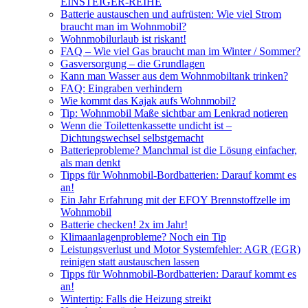
EINSTEIGER-REIHE
Batterie austauschen und aufrüsten: Wie viel Strom
braucht man im Wohnmobil?
Wohnmobilurlaub ist riskant!
FAQ – Wie viel Gas braucht man im Winter / Sommer?
Gasversorgung – die Grundlagen
Kann man Wasser aus dem Wohnmobiltank trinken?
FAQ: Eingraben verhindern
Wie kommt das Kajak aufs Wohnmobil?
Tip: Wohnmobil Maße sichtbar am Lenkrad notieren
Wenn die Toilettenkassette undicht ist –
Dichtungswechsel selbstgemacht
Batterieprobleme? Manchmal ist die Lösung einfacher,
als man denkt
Tipps für Wohnmobil-Bordbatterien: Darauf kommt es
an!
Ein Jahr Erfahrung mit der EFOY Brennstoffzelle im
Wohnmobil
Batterie checken! 2x im Jahr!
Klimaanlagenprobleme? Noch ein Tip
Leistungsverlust und Motor Systemfehler: AGR (EGR)
reinigen statt austauschen lassen
Tipps für Wohnmobil-Bordbatterien: Darauf kommt es
an!
Wintertip: Falls die Heizung streikt