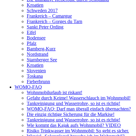
Kroatien
Schweden 2017
Frankreich – Camargue
Frankreich – Gorges du Tarn
Sankt Peter Ording
Eifel
Bodensee
Pfalz
Bamberg-Kurz
Nordstrand
Starnberger See
Kroatien
Slovenien
Toskana
Fieberbrunn
WOMO-FAQ
Wohnmobilurlaub ist riskant!
Gefahr durch Keime! Wasserschlauch im Wohnmobil!
Tankreinigung und Wasserrohre, so ist es richtig!
WOMO-FAQ: Darf man überall einfach übernachten?
Die einzig richtige Sicherung für die Markise!
Tankreinigung und Wasserrohre, so ist es richtig!
Wie kommt das Kajak aufs Wohnmobil? VIDEO
Risiko Trinkwasser im Wohnmobil: So geht es sicher.