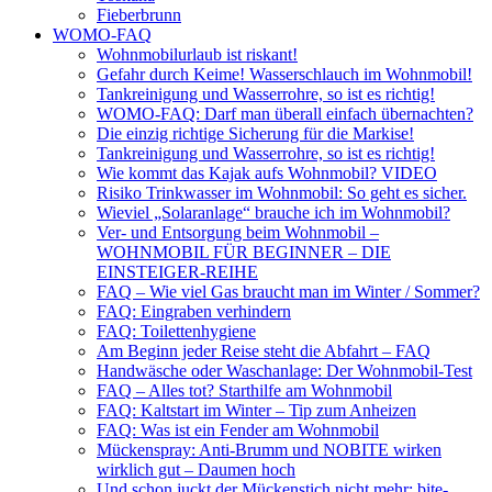
Fieberbrunn
WOMO-FAQ
Wohnmobilurlaub ist riskant!
Gefahr durch Keime! Wasserschlauch im Wohnmobil!
Tankreinigung und Wasserrohre, so ist es richtig!
WOMO-FAQ: Darf man überall einfach übernachten?
Die einzig richtige Sicherung für die Markise!
Tankreinigung und Wasserrohre, so ist es richtig!
Wie kommt das Kajak aufs Wohnmobil? VIDEO
Risiko Trinkwasser im Wohnmobil: So geht es sicher.
Wieviel „Solaranlage“ brauche ich im Wohnmobil?
Ver- und Entsorgung beim Wohnmobil –
WOHNMOBIL FÜR BEGINNER – DIE
EINSTEIGER-REIHE
FAQ – Wie viel Gas braucht man im Winter / Sommer?
FAQ: Eingraben verhindern
FAQ: Toilettenhygiene
Am Beginn jeder Reise steht die Abfahrt – FAQ
Handwäsche oder Waschanlage: Der Wohnmobil-Test
FAQ – Alles tot? Starthilfe am Wohnmobil
FAQ: Kaltstart im Winter – Tip zum Anheizen
FAQ: Was ist ein Fender am Wohnmobil
Mückenspray: Anti-Brumm und NOBITE wirken
wirklich gut – Daumen hoch
Und schon juckt der Mückenstich nicht mehr: bite-