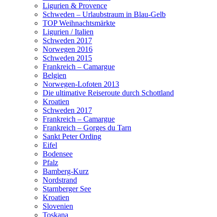
Ligurien & Provence
Schweden – Urlaubstraum in Blau-Gelb
TOP Weihnachtsmärkte
Ligurien / Italien
Schweden 2017
Norwegen 2016
Schweden 2015
Frankreich – Camargue
Belgien
Norwegen-Lofoten 2013
Die ultimative Reiseroute durch Schottland
Kroatien
Schweden 2017
Frankreich – Camargue
Frankreich – Gorges du Tarn
Sankt Peter Ording
Eifel
Bodensee
Pfalz
Bamberg-Kurz
Nordstrand
Starnberger See
Kroatien
Slovenien
Toskana