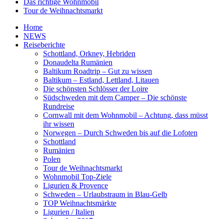
Das richtige Wohnmobil
Tour de Weihnachtsmarkt
Home
NEWS
Reiseberichte
Schottland, Orkney, Hebriden
Donaudelta Rumänien
Baltikum Roadtrip – Gut zu wissen
Baltikum – Estland, Lettland, Litauen
Die schönsten Schlösser der Loire
Südschweden mit dem Camper – Die schönste
Rundreise
Cornwall mit dem Wohnmobil – Achtung, dass müsst
ihr wissen
Norwegen – Durch Schweden bis auf die Lofoten
Schottland
Rumänien
Polen
Tour de Weihnachtsmarkt
Wohnmobil Top-Ziele
Ligurien & Provence
Schweden – Urlaubstraum in Blau-Gelb
TOP Weihnachtsmärkte
Ligurien / Italien