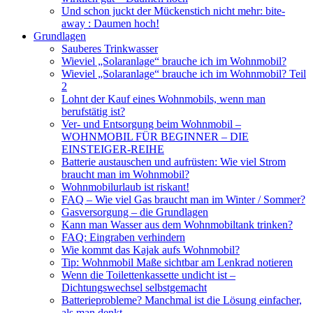
Und schon juckt der Mückenstich nicht mehr: bite-
away : Daumen hoch!
Grundlagen
Sauberes Trinkwasser
Wieviel „Solaranlage“ brauche ich im Wohnmobil?
Wieviel „Solaranlage“ brauche ich im Wohnmobil? Teil
2
Lohnt der Kauf eines Wohnmobils, wenn man
berufstätig ist?
Ver- und Entsorgung beim Wohnmobil –
WOHNMOBIL FÜR BEGINNER – DIE
EINSTEIGER-REIHE
Batterie austauschen und aufrüsten: Wie viel Strom
braucht man im Wohnmobil?
Wohnmobilurlaub ist riskant!
FAQ – Wie viel Gas braucht man im Winter / Sommer?
Gasversorgung – die Grundlagen
Kann man Wasser aus dem Wohnmobiltank trinken?
FAQ: Eingraben verhindern
Wie kommt das Kajak aufs Wohnmobil?
Tip: Wohnmobil Maße sichtbar am Lenkrad notieren
Wenn die Toilettenkassette undicht ist –
Dichtungswechsel selbstgemacht
Batterieprobleme? Manchmal ist die Lösung einfacher,
als man denkt