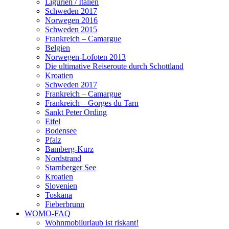
Ligurien / Italien
Schweden 2017
Norwegen 2016
Schweden 2015
Frankreich – Camargue
Belgien
Norwegen-Lofoten 2013
Die ultimative Reiseroute durch Schottland
Kroatien
Schweden 2017
Frankreich – Camargue
Frankreich – Gorges du Tarn
Sankt Peter Ording
Eifel
Bodensee
Pfalz
Bamberg-Kurz
Nordstrand
Starnberger See
Kroatien
Slovenien
Toskana
Fieberbrunn
WOMO-FAQ
Wohnmobilurlaub ist riskant!