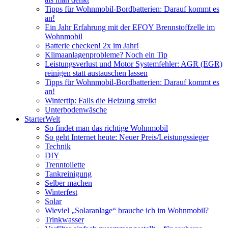
Tipps für Wohnmobil-Bordbatterien: Darauf kommt es
an!
Ein Jahr Erfahrung mit der EFOY Brennstoffzelle im
Wohnmobil
Batterie checken! 2x im Jahr!
Klimaanlagenprobleme? Noch ein Tip
Leistungsverlust und Motor Systemfehler: AGR (EGR)
reinigen statt austauschen lassen
Tipps für Wohnmobil-Bordbatterien: Darauf kommt es
an!
Wintertip: Falls die Heizung streikt
Unterbodenwäsche
StarterWelt
So findet man das richtige Wohnmobil
So geht Internet heute: Neuer Preis/Leistungssieger
Technik
DIY
Trenntoilette
Tankreinigung
Selber machen
Winterfest
Solar
Wieviel „Solaranlage“ brauche ich im Wohnmobil?
Trinkwasser