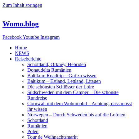
Zum Inhalt springen
Womo.blog
Facebook
Youtube
Instagram
Home
NEWS
Reiseberichte
Schottland, Orkney, Hebriden
Donaudelta Rumänien
Baltikum Roadtrip – Gut zu wissen
Baltikum – Estland, Lettland, Litauen
Die schönsten Schlösser der Loire
Südschweden mit dem Camper – Die schönste
Rundreise
Cornwall mit dem Wohnmobil – Achtung, dass müsst
ihr wissen
Norwegen – Durch Schweden bis auf die Lofoten
Schottland
Rumänien
Polen
Tour de Weihnachtsmarkt