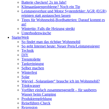
Batterie checken! 2x im Jahr!
Klimaanlagenprobleme? Noch ein Tip
Leistungsverlust und Motor Systemfehler: AGR (EGR)
reinigen statt austauschen lassen
Tipps für Wohnmobil-Bordbatterien: Darauf kommt es
an!
Wintertip: Falls die Heizung streikt
Unterbodenwäsche
StarterWelt
So findet man das richtige Wohnmobil
So geht Internet heute: Neuer Preis/Leistungssieger
Technik
DIY
Trenntoilette
Tankreinigung
Selber machen
Winterfest
Solar
Wieviel „Solaranlage“ brauche ich im Wohnmobil?
Trinkwasser
Vorfilter einfach zusammengestellt – für sauberes
Wasser beim Camping
Produktempfehlung
Reiseführer-Check
Rezension