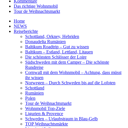
Kommentare
Das richtige Wohnmobil
Tour de Weihnachtsmarkt
Home
NEWS
Reiseberichte
Schottland, Orkney, Hebriden
Donaudelta Rumänien
Baltikum Roadtrip – Gut zu wissen
Baltikum – Estland, Lettland, Litauen
Die schönsten Schlösser der Loire
Südschweden mit dem Camper – Die schönste
Rundreise
Cornwall mit dem Wohnmobil – Achtung, dass müsst
ihr wissen
Norwegen – Durch Schweden bis auf die Lofoten
Schottland
Rumänien
Polen
Tour de Weihnachtsmarkt
Wohnmobil Top-Ziele
Ligurien & Provence
Schweden – Urlaubstraum in Blau-Gelb
TOP Weihnachtsmärkte