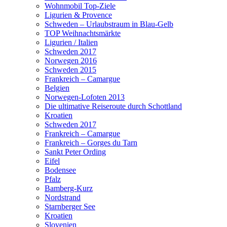
Wohnmobil Top-Ziele
Ligurien & Provence
Schweden – Urlaubstraum in Blau-Gelb
TOP Weihnachtsmärkte
Ligurien / Italien
Schweden 2017
Norwegen 2016
Schweden 2015
Frankreich – Camargue
Belgien
Norwegen-Lofoten 2013
Die ultimative Reiseroute durch Schottland
Kroatien
Schweden 2017
Frankreich – Camargue
Frankreich – Gorges du Tarn
Sankt Peter Ording
Eifel
Bodensee
Pfalz
Bamberg-Kurz
Nordstrand
Starnberger See
Kroatien
Slovenien