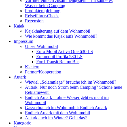
Vorfilter einfach zusammengestellt – für sauberes
Wasser beim Camping
Produktempfehlung
Reiseführer-Check
Rezension
Kajak
Kajakhalterung auf dem Wohnmobil
Wie kommt das Kajak aufs Wohnmobil?
Impressum
Unser Wohnmobil
Euro Mobil Activa One 630 LS
Euramobil Profila 580 LS
Ford Transit Reimo Bus
Klettern
Partner/Kooperation
Autark
Wieviel „Solaranlage“ brauche ich im Wohnmobil?
Autark: Nur noch Strom beim Camping? Schöne neue
Reklamewelt.
Endlich Autark – ohne Wasser geht es nicht im
Wohnmobil
Gasverbrauch im Wohnmobil: Endlich Autark
Endlich Autark mit dem Wohnmobil
Autark auch im Winter? Geht das?
Kategorie