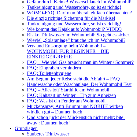
Gefahr durch Keime! Wasserschlauch im Wohnmobil!
Tankreinigung und Wasserrohre, so ist es richtig!
WOMO-FAQ: Darf man überall einfach übernachten?
Die einzig richtige Sicherung für die Markise!
Tankreinigung und Wasserrohre, so ist es richtig!
Wie kommt das Kajak aufs Wohnmobil? VIDEO
Risiko Trinkwasser im Wohnmobil: So geht es sicher.
Wieviel „Solaranlage“ brauche ich im Wohnmobil?
Ver- und Entsorgung beim Wohnmobil –
WOHNMOBIL FÜR BEGINNER – DIE
EINSTEIGER-REIHE
FAQ – Wie viel Gas braucht man im Winter / Sommer?
FAQ: Eingraben verhindern
FAQ: Toilettenhygiene
Am Beginn jeder Reise steht die Abfahrt – FAQ
Handwäsche oder Waschanlage: Der Wohnmobil-Test
FAQ – Alles tot? Starthilfe am Wohnmobil
FAQ: Kaltstart im Winter – Tip zum Anheizen
FAQ: Was ist ein Fender am Wohnmobil
Mückenspray: Anti-Brumm und NOBITE wirken
wirklich gut – Daumen hoch
Und schon juckt der Mückenstich nicht mehr: bite-
away : Daumen hoch!
Grundlagen
Sauberes Trinkwasser