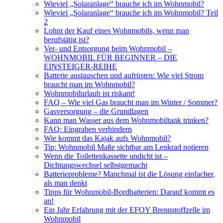
Wieviel „Solaranlage“ brauche ich im Wohnmobil?
Wieviel „Solaranlage“ brauche ich im Wohnmobil? Teil
2
Lohnt der Kauf eines Wohnmobils, wenn man
berufstätig ist?
Ver- und Entsorgung beim Wohnmobil –
WOHNMOBIL FÜR BEGINNER – DIE
EINSTEIGER-REIHE
Batterie austauschen und aufrüsten: Wie viel Strom
braucht man im Wohnmobil?
Wohnmobilurlaub ist riskant!
FAQ – Wie viel Gas braucht man im Winter / Sommer?
Gasversorgung – die Grundlagen
Kann man Wasser aus dem Wohnmobiltank trinken?
FAQ: Eingraben verhindern
Wie kommt das Kajak aufs Wohnmobil?
Tip: Wohnmobil Maße sichtbar am Lenkrad notieren
Wenn die Toilettenkassette undicht ist –
Dichtungswechsel selbstgemacht
Batterieprobleme? Manchmal ist die Lösung einfacher,
als man denkt
Tipps für Wohnmobil-Bordbatterien: Darauf kommt es
an!
Ein Jahr Erfahrung mit der EFOY Brennstoffzelle im
Wohnmobil