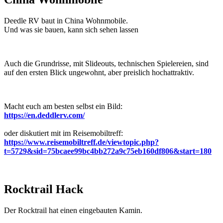
Deedle RV baut in China Wohnmobile.
Und was sie bauen, kann sich sehen lassen
Auch die Grundrisse, mit Slideouts, technischen Spielereien, sind
auf den ersten Blick ungewohnt, aber preislich hochattraktiv.
Macht euch am besten selbst ein Bild:
https://en.deddlerv.com/
oder diskutiert mit im Reisemobiltreff:
https://www.reisemobiltreff.de/viewtopic.php?
t=5729&sid=75bcaee99bc4bb272a9c75eb160df806&start=180
Rocktrail Hack
Der Rocktrail hat einen eingebauten Kamin.