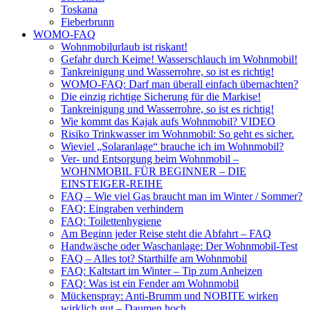
Toskana
Fieberbrunn
WOMO-FAQ
Wohnmobilurlaub ist riskant!
Gefahr durch Keime! Wasserschlauch im Wohnmobil!
Tankreinigung und Wasserrohre, so ist es richtig!
WOMO-FAQ: Darf man überall einfach übernachten?
Die einzig richtige Sicherung für die Markise!
Tankreinigung und Wasserrohre, so ist es richtig!
Wie kommt das Kajak aufs Wohnmobil? VIDEO
Risiko Trinkwasser im Wohnmobil: So geht es sicher.
Wieviel „Solaranlage“ brauche ich im Wohnmobil?
Ver- und Entsorgung beim Wohnmobil –
WOHNMOBIL FÜR BEGINNER – DIE
EINSTEIGER-REIHE
FAQ – Wie viel Gas braucht man im Winter / Sommer?
FAQ: Eingraben verhindern
FAQ: Toilettenhygiene
Am Beginn jeder Reise steht die Abfahrt – FAQ
Handwäsche oder Waschanlage: Der Wohnmobil-Test
FAQ – Alles tot? Starthilfe am Wohnmobil
FAQ: Kaltstart im Winter – Tip zum Anheizen
FAQ: Was ist ein Fender am Wohnmobil
Mückenspray: Anti-Brumm und NOBITE wirken
wirklich gut – Daumen hoch