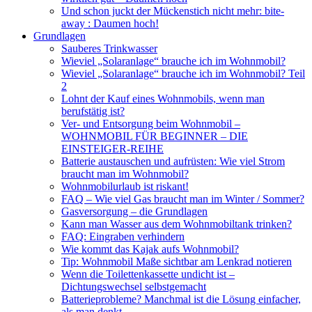
Und schon juckt der Mückenstich nicht mehr: bite-
away : Daumen hoch!
Grundlagen
Sauberes Trinkwasser
Wieviel „Solaranlage“ brauche ich im Wohnmobil?
Wieviel „Solaranlage“ brauche ich im Wohnmobil? Teil
2
Lohnt der Kauf eines Wohnmobils, wenn man
berufstätig ist?
Ver- und Entsorgung beim Wohnmobil –
WOHNMOBIL FÜR BEGINNER – DIE
EINSTEIGER-REIHE
Batterie austauschen und aufrüsten: Wie viel Strom
braucht man im Wohnmobil?
Wohnmobilurlaub ist riskant!
FAQ – Wie viel Gas braucht man im Winter / Sommer?
Gasversorgung – die Grundlagen
Kann man Wasser aus dem Wohnmobiltank trinken?
FAQ: Eingraben verhindern
Wie kommt das Kajak aufs Wohnmobil?
Tip: Wohnmobil Maße sichtbar am Lenkrad notieren
Wenn die Toilettenkassette undicht ist –
Dichtungswechsel selbstgemacht
Batterieprobleme? Manchmal ist die Lösung einfacher,
als man denkt