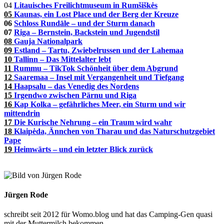
04
Litauisches Freilichtmuseum in Rumšiškės
05
Kaunas, ein Lost Place und der Berg der Kreuze
06
Schloss Rundāle – und der Sturm danach
07
Riga – Bernstein, Backstein und Jugendstil
08
Gauja Nationalpark
09
Estland – Tartu, Zwiebelrussen und der Lahemaa
10
Tallinn – Das Mittelalter lebt
11
Rummu – TikTok Schönheit über dem Abgrund
12
Saaremaa – Insel mit Vergangenheit und Tiefgang
14
Haapsalu – das Venedig des Nordens
15
Irgendwo zwischen Pärnu und Riga
16
Kap Kolka – gefährliches Meer, ein Sturm und wir
mittendrin
17
Die Kurische Nehrung – ein Traum wird wahr
18
Klaipėda, Ännchen von Tharau und das Naturschutzgebiet
Pape
19
Heimwärts – und ein letzter Blick zurück
Jürgen Rode
schreibt seit 2012 für Womo.blog und hat das Camping-Gen quasi
mit der Muttermilch bekommen.