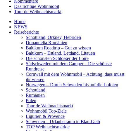
Kommentare
Das richtige Wohnmobil
Tour de Weihnachtsmarkt
Home
NEWS
Reiseberichte
Schottland, Orkney, Hebriden
Donaudelta Rumänien
Baltikum Roadtrip – Gut zu wissen
Baltikum – Estland, Lettland, Litauen
Die schönsten Schlösser der Loire
Südschweden mit dem Camper – Die schönste
Rundreise
Cornwall mit dem Wohnmobil – Achtung, dass müsst
ihr wissen
Norwegen – Durch Schweden bis auf die Lofoten
Schottland
Rumänien
Polen
Tour de Weihnachtsmarkt
Wohnmobil Top-Ziele
Ligurien & Provence
Schweden – Urlaubstraum in Blau-Gelb
TOP Weihnachtsmärkte