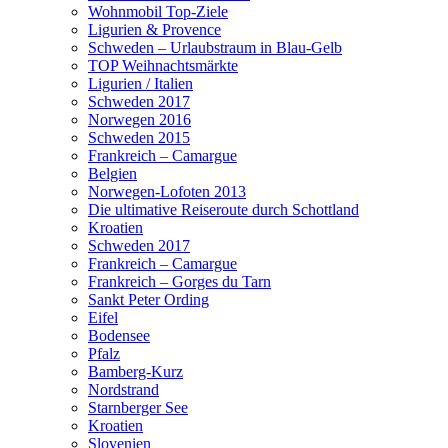
Wohnmobil Top-Ziele
Ligurien & Provence
Schweden – Urlaubstraum in Blau-Gelb
TOP Weihnachtsmärkte
Ligurien / Italien
Schweden 2017
Norwegen 2016
Schweden 2015
Frankreich – Camargue
Belgien
Norwegen-Lofoten 2013
Die ultimative Reiseroute durch Schottland
Kroatien
Schweden 2017
Frankreich – Camargue
Frankreich – Gorges du Tarn
Sankt Peter Ording
Eifel
Bodensee
Pfalz
Bamberg-Kurz
Nordstrand
Starnberger See
Kroatien
Slovenien