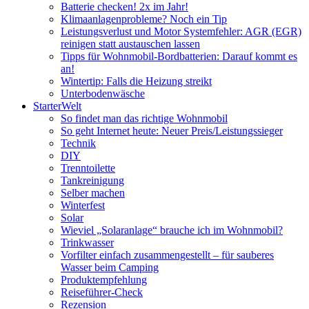
Batterie checken! 2x im Jahr!
Klimaanlagenprobleme? Noch ein Tip
Leistungsverlust und Motor Systemfehler: AGR (EGR)
reinigen statt austauschen lassen
Tipps für Wohnmobil-Bordbatterien: Darauf kommt es
an!
Wintertip: Falls die Heizung streikt
Unterbodenwäsche
StarterWelt
So findet man das richtige Wohnmobil
So geht Internet heute: Neuer Preis/Leistungssieger
Technik
DIY
Trenntoilette
Tankreinigung
Selber machen
Winterfest
Solar
Wieviel „Solaranlage“ brauche ich im Wohnmobil?
Trinkwasser
Vorfilter einfach zusammengestellt – für sauberes
Wasser beim Camping
Produktempfehlung
Reiseführer-Check
Rezension