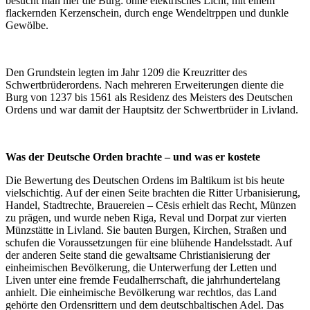
besucht man hier die Burg: ohne elektrisches Licht, mit einem
flackernden Kerzenschein, durch enge Wendeltrppen und dunkle
Gewölbe.
Den Grundstein legten im Jahr 1209 die Kreuzritter des
Schwertbrüderordens. Nach mehreren Erweiterungen diente die
Burg von 1237 bis 1561 als Residenz des Meisters des Deutschen
Ordens und war damit der Hauptsitz der Schwertbrüder in Livland.
Was der Deutsche Orden brachte – und was er kostete
Die Bewertung des Deutschen Ordens im Baltikum ist bis heute
vielschichtig. Auf der einen Seite brachten die Ritter Urbanisierung,
Handel, Stadtrechte, Brauereien – Cēsis erhielt das Recht, Münzen
zu prägen, und wurde neben Riga, Reval und Dorpat zur vierten
Münzstätte in Livland. Sie bauten Burgen, Kirchen, Straßen und
schufen die Voraussetzungen für eine blühende Handelsstadt. Auf
der anderen Seite stand die gewaltsame Christianisierung der
einheimischen Bevölkerung, die Unterwerfung der Letten und
Liven unter eine fremde Feudalherrschaft, die jahrhundertelang
anhielt. Die einheimische Bevölkerung war rechtlos, das Land
gehörte den Ordensrittern und dem deutschbaltischen Adel. Das