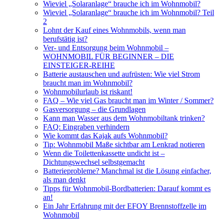
Wieviel „Solaranlage“ brauche ich im Wohnmobil?
Wieviel „Solaranlage“ brauche ich im Wohnmobil? Teil
2
Lohnt der Kauf eines Wohnmobils, wenn man
berufstätig ist?
Ver- und Entsorgung beim Wohnmobil –
WOHNMOBIL FÜR BEGINNER – DIE
EINSTEIGER-REIHE
Batterie austauschen und aufrüsten: Wie viel Strom
braucht man im Wohnmobil?
Wohnmobilurlaub ist riskant!
FAQ – Wie viel Gas braucht man im Winter / Sommer?
Gasversorgung – die Grundlagen
Kann man Wasser aus dem Wohnmobiltank trinken?
FAQ: Eingraben verhindern
Wie kommt das Kajak aufs Wohnmobil?
Tip: Wohnmobil Maße sichtbar am Lenkrad notieren
Wenn die Toilettenkassette undicht ist –
Dichtungswechsel selbstgemacht
Batterieprobleme? Manchmal ist die Lösung einfacher,
als man denkt
Tipps für Wohnmobil-Bordbatterien: Darauf kommt es
an!
Ein Jahr Erfahrung mit der EFOY Brennstoffzelle im
Wohnmobil