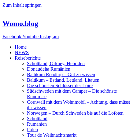
Zum Inhalt springen
Womo.blog
Facebook
Youtube
Instagram
Home
NEWS
Reiseberichte
Schottland, Orkney, Hebriden
Donaudelta Rumänien
Baltikum Roadtrip – Gut zu wissen
Baltikum – Estland, Lettland, Litauen
Die schönsten Schlösser der Loire
Südschweden mit dem Camper – Die schönste
Rundreise
Cornwall mit dem Wohnmobil – Achtung, dass müsst
ihr wissen
Norwegen – Durch Schweden bis auf die Lofoten
Schottland
Rumänien
Polen
Tour de Weihnachtsmarkt