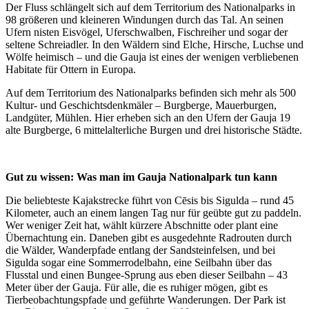
Der Fluss schlängelt sich auf dem Territorium des Nationalparks in
98 größeren und kleineren Windungen durch das Tal. An seinen
Ufern nisten Eisvögel, Uferschwalben, Fischreiher und sogar der
seltene Schreiadler. In den Wäldern sind Elche, Hirsche, Luchse und
Wölfe heimisch – und die Gauja ist eines der wenigen verbliebenen
Habitate für Ottern in Europa.
Auf dem Territorium des Nationalparks befinden sich mehr als 500
Kultur- und Geschichtsdenkmäler – Burgberge, Mauerburgen,
Landgüter, Mühlen. Hier erheben sich an den Ufern der Gauja 19
alte Burgberge, 6 mittelalterliche Burgen und drei historische Städte.
Gut zu wissen: Was man im Gauja Nationalpark tun kann
Die beliebteste Kajakstrecke führt von Cēsis bis Sigulda – rund 45
Kilometer, auch an einem langen Tag nur für geübte gut zu paddeln.
Wer weniger Zeit hat, wählt kürzere Abschnitte oder plant eine
Übernachtung ein. Daneben gibt es ausgedehnte Radrouten durch
die Wälder, Wanderpfade entlang der Sandsteinfelsen, und bei
Sigulda sogar eine Sommerrodelbahn, eine Seilbahn über das
Flusstal und einen Bungee-Sprung aus eben dieser Seilbahn – 43
Meter über der Gauja. Für alle, die es ruhiger mögen, gibt es
Tierbeobachtungspfade und geführte Wanderungen. Der Park ist