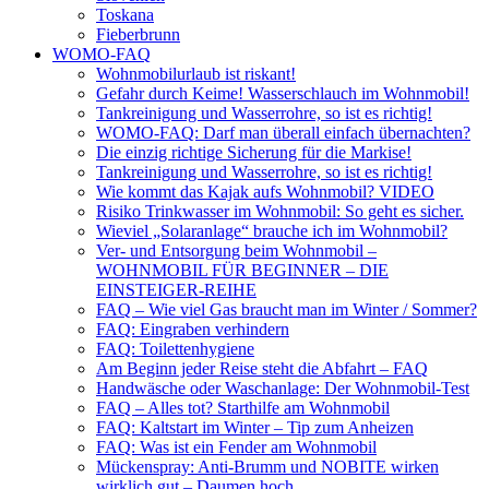
Toskana
Fieberbrunn
WOMO-FAQ
Wohnmobilurlaub ist riskant!
Gefahr durch Keime! Wasserschlauch im Wohnmobil!
Tankreinigung und Wasserrohre, so ist es richtig!
WOMO-FAQ: Darf man überall einfach übernachten?
Die einzig richtige Sicherung für die Markise!
Tankreinigung und Wasserrohre, so ist es richtig!
Wie kommt das Kajak aufs Wohnmobil? VIDEO
Risiko Trinkwasser im Wohnmobil: So geht es sicher.
Wieviel „Solaranlage“ brauche ich im Wohnmobil?
Ver- und Entsorgung beim Wohnmobil –
WOHNMOBIL FÜR BEGINNER – DIE
EINSTEIGER-REIHE
FAQ – Wie viel Gas braucht man im Winter / Sommer?
FAQ: Eingraben verhindern
FAQ: Toilettenhygiene
Am Beginn jeder Reise steht die Abfahrt – FAQ
Handwäsche oder Waschanlage: Der Wohnmobil-Test
FAQ – Alles tot? Starthilfe am Wohnmobil
FAQ: Kaltstart im Winter – Tip zum Anheizen
FAQ: Was ist ein Fender am Wohnmobil
Mückenspray: Anti-Brumm und NOBITE wirken
wirklich gut – Daumen hoch