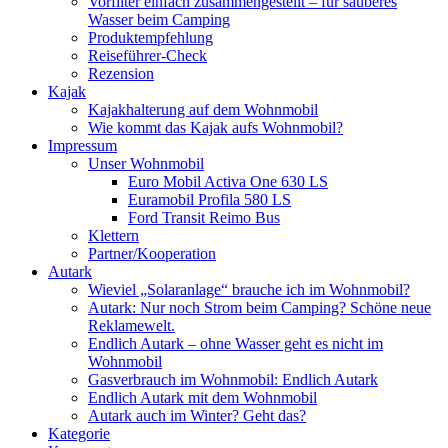
Vorfilter einfach zusammengestellt – für sauberes
Wasser beim Camping
Produktempfehlung
Reiseführer-Check
Rezension
Kajak
Kajakhalterung auf dem Wohnmobil
Wie kommt das Kajak aufs Wohnmobil?
Impressum
Unser Wohnmobil
Euro Mobil Activa One 630 LS
Euramobil Profila 580 LS
Ford Transit Reimo Bus
Klettern
Partner/Kooperation
Autark
Wieviel „Solaranlage“ brauche ich im Wohnmobil?
Autark: Nur noch Strom beim Camping? Schöne neue
Reklamewelt.
Endlich Autark – ohne Wasser geht es nicht im
Wohnmobil
Gasverbrauch im Wohnmobil: Endlich Autark
Endlich Autark mit dem Wohnmobil
Autark auch im Winter? Geht das?
Kategorie