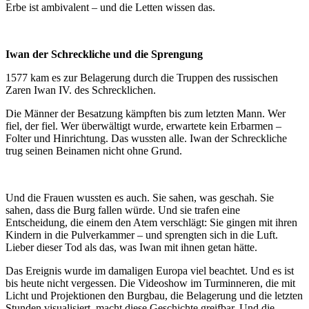
Erbe ist ambivalent – und die Letten wissen das.
Iwan der Schreckliche und die Sprengung
1577 kam es zur Belagerung durch die Truppen des russischen
Zaren Iwan IV. des Schrecklichen.
Die Männer der Besatzung kämpften bis zum letzten Mann. Wer
fiel, der fiel. Wer überwältigt wurde, erwartete kein Erbarmen –
Folter und Hinrichtung. Das wussten alle. Iwan der Schreckliche
trug seinen Beinamen nicht ohne Grund.
Und die Frauen wussten es auch. Sie sahen, was geschah. Sie
sahen, dass die Burg fallen würde. Und sie trafen eine
Entscheidung, die einem den Atem verschlägt: Sie gingen mit ihren
Kindern in die Pulverkammer – und sprengten sich in die Luft.
Lieber dieser Tod als das, was Iwan mit ihnen getan hätte.
Das Ereignis wurde im damaligen Europa viel beachtet. Und es ist
bis heute nicht vergessen. Die Videoshow im Turminneren, die mit
Licht und Projektionen den Burgbau, die Belagerung und die letzten
Stunden visualisiert, macht diese Geschichte greifbar. Und die