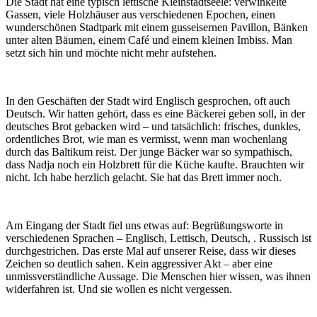
Die Stadt hat eine typisch lettische Kleinstadtseele: verwinkelte
Gassen, viele Holzhäuser aus verschiedenen Epochen, einen
wunderschönen Stadtpark mit einem gusseisernen Pavillon, Bänken
unter alten Bäumen, einem Café und einem kleinen Imbiss. Man
setzt sich hin und möchte nicht mehr aufstehen.
In den Geschäften der Stadt wird Englisch gesprochen, oft auch
Deutsch. Wir hatten gehört, dass es eine Bäckerei geben soll, in der
deutsches Brot gebacken wird – und tatsächlich: frisches, dunkles,
ordentliches Brot, wie man es vermisst, wenn man wochenlang
durch das Baltikum reist. Der junge Bäcker war so sympathisch,
dass Nadja noch ein Holzbrett für die Küche kaufte. Brauchten wir
nicht. Ich habe herzlich gelacht. Sie hat das Brett immer noch.
Am Eingang der Stadt fiel uns etwas auf: Begrüßungsworte in
verschiedenen Sprachen – Englisch, Lettisch, Deutsch, . Russisch ist
durchgestrichen. Das erste Mal auf unserer Reise, dass wir dieses
Zeichen so deutlich sahen. Kein aggressiver Akt – aber eine
unmissverständliche Aussage. Die Menschen hier wissen, was ihnen
widerfahren ist. Und sie wollen es nicht vergessen.