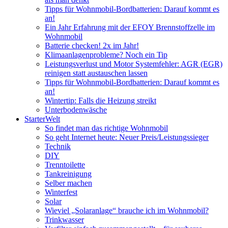
Tipps für Wohnmobil-Bordbatterien: Darauf kommt es
an!
Ein Jahr Erfahrung mit der EFOY Brennstoffzelle im
Wohnmobil
Batterie checken! 2x im Jahr!
Klimaanlagenprobleme? Noch ein Tip
Leistungsverlust und Motor Systemfehler: AGR (EGR)
reinigen statt austauschen lassen
Tipps für Wohnmobil-Bordbatterien: Darauf kommt es
an!
Wintertip: Falls die Heizung streikt
Unterbodenwäsche
StarterWelt
So findet man das richtige Wohnmobil
So geht Internet heute: Neuer Preis/Leistungssieger
Technik
DIY
Trenntoilette
Tankreinigung
Selber machen
Winterfest
Solar
Wieviel „Solaranlage“ brauche ich im Wohnmobil?
Trinkwasser