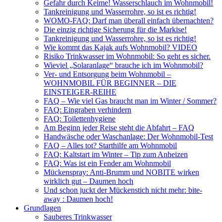
Gefahr durch Keime! Wasserschlauch im Wohnmobil!
Tankreinigung und Wasserrohre, so ist es richtig!
WOMO-FAQ: Darf man überall einfach übernachten?
Die einzig richtige Sicherung für die Markise!
Tankreinigung und Wasserrohre, so ist es richtig!
Wie kommt das Kajak aufs Wohnmobil? VIDEO
Risiko Trinkwasser im Wohnmobil: So geht es sicher.
Wieviel „Solaranlage“ brauche ich im Wohnmobil?
Ver- und Entsorgung beim Wohnmobil –
WOHNMOBIL FÜR BEGINNER – DIE
EINSTEIGER-REIHE
FAQ – Wie viel Gas braucht man im Winter / Sommer?
FAQ: Eingraben verhindern
FAQ: Toilettenhygiene
Am Beginn jeder Reise steht die Abfahrt – FAQ
Handwäsche oder Waschanlage: Der Wohnmobil-Test
FAQ – Alles tot? Starthilfe am Wohnmobil
FAQ: Kaltstart im Winter – Tip zum Anheizen
FAQ: Was ist ein Fender am Wohnmobil
Mückenspray: Anti-Brumm und NOBITE wirken
wirklich gut – Daumen hoch
Und schon juckt der Mückenstich nicht mehr: bite-
away : Daumen hoch!
Grundlagen
Sauberes Trinkwasser