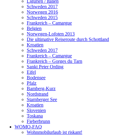
Ligurien / Italien
Schweden 2017
Norwegen 2016
Schweden 2015
Frankreich – Camargue
Belgien
Norwegen-Lofoten 2013
Die ultimative Reiseroute durch Schottland
Kroatien
Schweden 2017
Frankreich – Camargue
Frankreich – Gorges du Tarn
Sankt Peter Ording
Eifel
Bodensee
Pfalz
Bamberg-Kurz
Nordstrand
Starnberger See
Kroatien
Slovenien
Toskana
Fieberbrunn
WOMO-FAQ
Wohnmobilurlaub ist riskant!