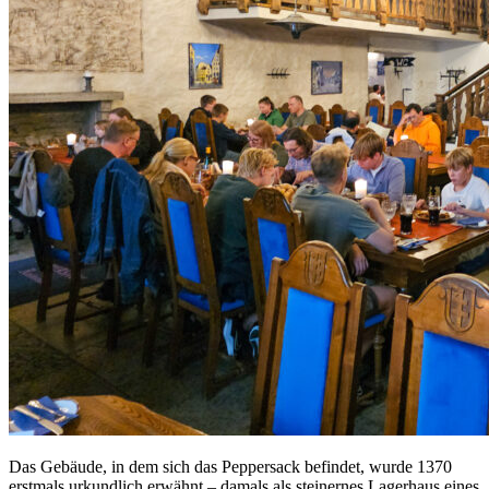
Das Gebäude, in dem sich das Peppersack befindet, wurde 1370
erstmals urkundlich erwähnt – damals als steinernes Lagerhaus eines