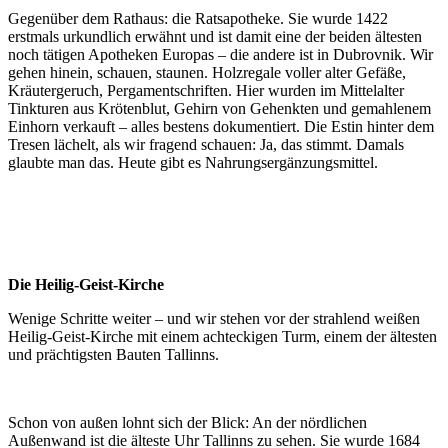
Gegenüber dem Rathaus: die Ratsapotheke. Sie wurde 1422
erstmals urkundlich erwähnt und ist damit eine der beiden ältesten
noch tätigen Apotheken Europas – die andere ist in Dubrovnik. Wir
gehen hinein, schauen, staunen. Holzregale voller alter Gefäße,
Kräutergeruch, Pergamentschriften. Hier wurden im Mittelalter
Tinkturen aus Krötenblut, Gehirn von Gehenkten und gemahlenem
Einhorn verkauft – alles bestens dokumentiert. Die Estin hinter dem
Tresen lächelt, als wir fragend schauen: Ja, das stimmt. Damals
glaubte man das. Heute gibt es Nahrungsergänzungsmittel.
Die Heilig-Geist-Kirche
Wenige Schritte weiter – und wir stehen vor der strahlend weißen
Heilig-Geist-Kirche mit einem achteckigen Turm, einem der ältesten
und prächtigsten Bauten Tallinns.
Schon von außen lohnt sich der Blick: An der nördlichen
Außenwand ist die älteste Uhr Tallinns zu sehen. Sie wurde 1684