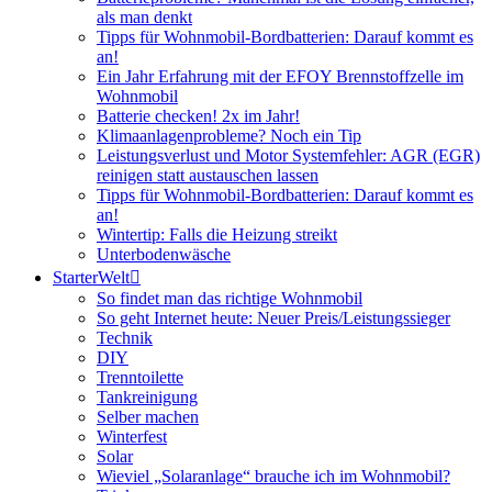
als man denkt
Tipps für Wohnmobil-Bordbatterien: Darauf kommt es
an!
Ein Jahr Erfahrung mit der EFOY Brennstoffzelle im
Wohnmobil
Batterie checken! 2x im Jahr!
Klimaanlagenprobleme? Noch ein Tip
Leistungsverlust und Motor Systemfehler: AGR (EGR)
reinigen statt austauschen lassen
Tipps für Wohnmobil-Bordbatterien: Darauf kommt es
an!
Wintertip: Falls die Heizung streikt
Unterbodenwäsche
StarterWelt
So findet man das richtige Wohnmobil
So geht Internet heute: Neuer Preis/Leistungssieger
Technik
DIY
Trenntoilette
Tankreinigung
Selber machen
Winterfest
Solar
Wieviel „Solaranlage“ brauche ich im Wohnmobil?