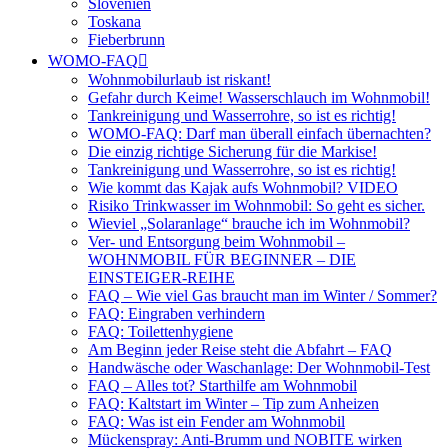
Slovenien
Toskana
Fieberbrunn
WOMO-FAQ
Wohnmobilurlaub ist riskant!
Gefahr durch Keime! Wasserschlauch im Wohnmobil!
Tankreinigung und Wasserrohre, so ist es richtig!
WOMO-FAQ: Darf man überall einfach übernachten?
Die einzig richtige Sicherung für die Markise!
Tankreinigung und Wasserrohre, so ist es richtig!
Wie kommt das Kajak aufs Wohnmobil? VIDEO
Risiko Trinkwasser im Wohnmobil: So geht es sicher.
Wieviel „Solaranlage“ brauche ich im Wohnmobil?
Ver- und Entsorgung beim Wohnmobil –
WOHNMOBIL FÜR BEGINNER – DIE
EINSTEIGER-REIHE
FAQ – Wie viel Gas braucht man im Winter / Sommer?
FAQ: Eingraben verhindern
FAQ: Toilettenhygiene
Am Beginn jeder Reise steht die Abfahrt – FAQ
Handwäsche oder Waschanlage: Der Wohnmobil-Test
FAQ – Alles tot? Starthilfe am Wohnmobil
FAQ: Kaltstart im Winter – Tip zum Anheizen
FAQ: Was ist ein Fender am Wohnmobil
Mückenspray: Anti-Brumm und NOBITE wirken