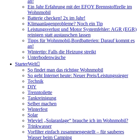
an!
Ein Jahr Erfahrung mit der EFOY Brennstoffzelle im
Wohnmobil
Batterie checken! 2x im Jahr!
Klimaanlagenprobleme? Noch ein Tip
Leistungsverlust und Motor Systemfehler: AGR (EGR)
reinigen statt austauschen lassen
Tipps für Wohnmobil-Bordbatterien: Darauf kommt es
an!
Wintertip: Falls die Heizung streikt
Unterbodenwäsche
StarterWelt
So findet man das richtige Wohnmobil
So geht Internet heute: Neuer Preis/Leistungssieger
Technik
DIY
Trenntoilette
Tankreinigung
Selber machen
Winterfest
Solar
Wieviel „Solaranlage“ brauche ich im Wohnmobil?
Trinkwasser
Vorfilter einfach zusammengestellt – für sauberes
Wasser beim Camping