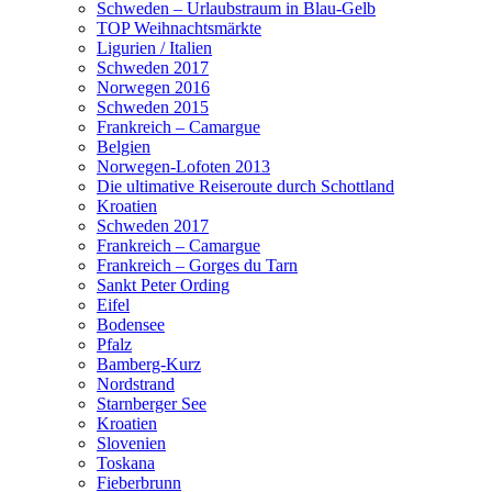
Schweden – Urlaubstraum in Blau-Gelb
TOP Weihnachtsmärkte
Ligurien / Italien
Schweden 2017
Norwegen 2016
Schweden 2015
Frankreich – Camargue
Belgien
Norwegen-Lofoten 2013
Die ultimative Reiseroute durch Schottland
Kroatien
Schweden 2017
Frankreich – Camargue
Frankreich – Gorges du Tarn
Sankt Peter Ording
Eifel
Bodensee
Pfalz
Bamberg-Kurz
Nordstrand
Starnberger See
Kroatien
Slovenien
Toskana
Fieberbrunn