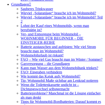
Grundlagen
Sauberes Trinkwasser
Wieviel „Solaranlage“ brauche ich im Wohnmobil?
Wieviel „Solaranlage“ brauche ich im Wohnmobil? Teil
2
Lohnt der Kauf eines Wohnmobils, wenn man
berufstätig ist?
Ver- und Entsorgung beim Wohnmobil –
WOHNMOBIL FÜR BEGINNER – DIE
EINSTEIGER-REIHE
Batterie austauschen und aufrüsten: Wie viel Strom
braucht man im Wohnmobil?
Wohnmobilurlaub ist riskant!
FAQ – Wie viel Gas braucht man im Winter / Sommer?
Gasversorgung – die Grundlagen
Kann man Wasser aus dem Wohnmobiltank trinken?
FAQ: Eingraben verhindern
Wie kommt das Kajak aufs Wohnmobil?
Tip: Wohnmobil Maße sichtbar am Lenkrad notieren
Wenn die Toilettenkassette undicht ist –
Dichtungswechsel selbstgemacht
Batterieprobleme? Manchmal ist die Lösung einfacher,
als man denkt
Tipps für Wohnmobil-Bordbatterien: Darauf kommt es