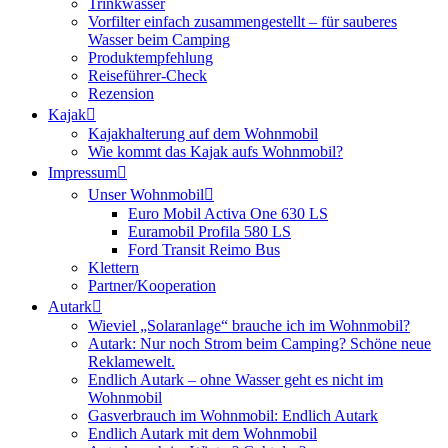
Trinkwasser
Vorfilter einfach zusammengestellt – für sauberes
Wasser beim Camping
Produktempfehlung
Reiseführer-Check
Rezension
Kajak
Kajakhalterung auf dem Wohnmobil
Wie kommt das Kajak aufs Wohnmobil?
Impressum
Unser Wohnmobil
Euro Mobil Activa One 630 LS
Euramobil Profila 580 LS
Ford Transit Reimo Bus
Klettern
Partner/Kooperation
Autark
Wieviel „Solaranlage“ brauche ich im Wohnmobil?
Autark: Nur noch Strom beim Camping? Schöne neue
Reklamewelt.
Endlich Autark – ohne Wasser geht es nicht im
Wohnmobil
Gasverbrauch im Wohnmobil: Endlich Autark
Endlich Autark mit dem Wohnmobil