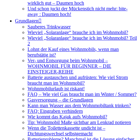
wirklich gut – Daumen hoch
Und schon juckt der Mückenstich nicht mehr: bite-
away : Daumen hoch!
Grundlagen
Sauberes Trinkwasser
Wieviel „Solaranlage“ brauche ich im Wohnmobil?
Wieviel „Solaranlage“ brauche ich im Wohnmobil? Teil
2
Lohnt der Kauf eines Wohnmobils, wenn man
berufstätig ist?
Ver- und Entsorgung beim Wohnmobil –
WOHNMOBIL FÜR BEGINNER – DIE
EINSTEIGER-REIHE
Batterie austauschen und aufrüsten: Wie viel Strom
braucht man im Wohnmobil?
Wohnmobilurlaub ist riskant!
FAQ – Wie viel Gas braucht man im Winter / Sommer?
Gasversorgung – die Grundlagen
Kann man Wasser aus dem Wohnmobiltank trinken?
FAQ: Eingraben verhindern
Wie kommt das Kajak aufs Wohnmobil?
Tip: Wohnmobil Maße sichtbar am Lenkrad notieren
Wenn die Toilettenkassette undicht ist –
Dichtungswechsel selbstgemacht
Batterieprobleme? Manchmal ist die Lösung einfacher,