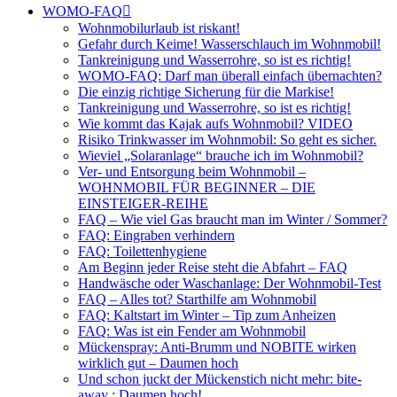
WOMO-FAQ
Wohnmobilurlaub ist riskant!
Gefahr durch Keime! Wasserschlauch im Wohnmobil!
Tankreinigung und Wasserrohre, so ist es richtig!
WOMO-FAQ: Darf man überall einfach übernachten?
Die einzig richtige Sicherung für die Markise!
Tankreinigung und Wasserrohre, so ist es richtig!
Wie kommt das Kajak aufs Wohnmobil? VIDEO
Risiko Trinkwasser im Wohnmobil: So geht es sicher.
Wieviel „Solaranlage“ brauche ich im Wohnmobil?
Ver- und Entsorgung beim Wohnmobil –
WOHNMOBIL FÜR BEGINNER – DIE
EINSTEIGER-REIHE
FAQ – Wie viel Gas braucht man im Winter / Sommer?
FAQ: Eingraben verhindern
FAQ: Toilettenhygiene
Am Beginn jeder Reise steht die Abfahrt – FAQ
Handwäsche oder Waschanlage: Der Wohnmobil-Test
FAQ – Alles tot? Starthilfe am Wohnmobil
FAQ: Kaltstart im Winter – Tip zum Anheizen
FAQ: Was ist ein Fender am Wohnmobil
Mückenspray: Anti-Brumm und NOBITE wirken
wirklich gut – Daumen hoch
Und schon juckt der Mückenstich nicht mehr: bite-
away : Daumen hoch!