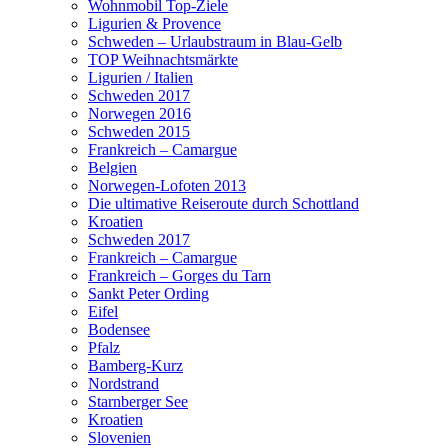
Wohnmobil Top-Ziele
Ligurien & Provence
Schweden – Urlaubstraum in Blau-Gelb
TOP Weihnachtsmärkte
Ligurien / Italien
Schweden 2017
Norwegen 2016
Schweden 2015
Frankreich – Camargue
Belgien
Norwegen-Lofoten 2013
Die ultimative Reiseroute durch Schottland
Kroatien
Schweden 2017
Frankreich – Camargue
Frankreich – Gorges du Tarn
Sankt Peter Ording
Eifel
Bodensee
Pfalz
Bamberg-Kurz
Nordstrand
Starnberger See
Kroatien
Slovenien