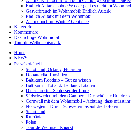
Autark: Nur noch Strom beim Camping? Schöne neue R
Endlich Autark – ohne Wasser geht es nicht im Wohnmob
Gasverbrauch im Wohnmobil: Endlich Autark
Endlich Autark mit dem Wohnmobil
Autark auch im Winter? Geht das?
Kategorie
Kommentare
Das richtige Wohnmobil
Tour de Weihnachtsmarkt
Home
NEWS
Reiseberichte
Schottland, Orkney, Hebriden
Donaudelta Rumänien
Baltikum Roadtrip – Gut zu wissen
Baltikum – Estland, Lettland, Litauen
Die schönsten Schlösser der Loire
Südschweden mit dem Camper – Die schönste Rundreis
Cornwall mit dem Wohnmobil – Achtung, dass müsst ihr
Norwegen – Durch Schweden bis auf die Lofoten
Schottland
Rumänien
Polen
Tour de Weihnachtsmarkt