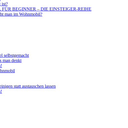
 ist?
BIL FÜR BEGINNER – DIE EINSTEIGER-REIHE
aucht man im Wohnmobil?
el selbstgemacht
ls man denkt
n!
ohnmobil
nigen statt austauschen lassen
n!