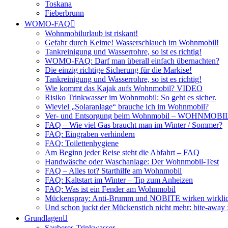
Toskana
Fieberbrunn
WOMO-FAQ
Wohnmobilurlaub ist riskant!
Gefahr durch Keime! Wasserschlauch im Wohnmobil!
Tankreinigung und Wasserrohre, so ist es richtig!
WOMO-FAQ: Darf man überall einfach übernachten?
Die einzig richtige Sicherung für die Markise!
Tankreinigung und Wasserrohre, so ist es richtig!
Wie kommt das Kajak aufs Wohnmobil? VIDEO
Risiko Trinkwasser im Wohnmobil: So geht es sicher.
Wieviel „Solaranlage“ brauche ich im Wohnmobil?
Ver- und Entsorgung beim Wohnmobil – WOHNMO
FAQ – Wie viel Gas braucht man im Winter / Sommer?
FAQ: Eingraben verhindern
FAQ: Toilettenhygiene
Am Beginn jeder Reise steht die Abfahrt – FAQ
Handwäsche oder Waschanlage: Der Wohnmobil-Test
FAQ – Alles tot? Starthilfe am Wohnmobil
FAQ: Kaltstart im Winter – Tip zum Anheizen
FAQ: Was ist ein Fender am Wohnmobil
Mückenspray: Anti-Brumm und NOBITE wirken wirklic
Und schon juckt der Mückenstich nicht mehr: bite-away
Grundlagen
Sauberes Trinkwasser