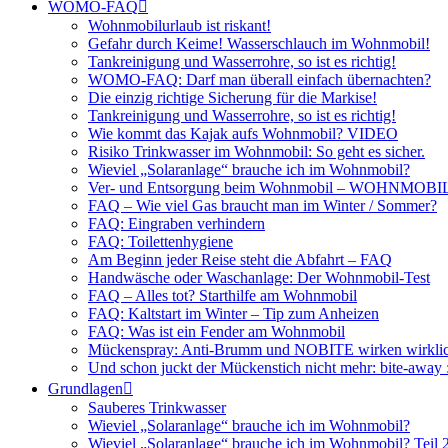
WOMO-FAQ
Wohnmobilurlaub ist riskant!
Gefahr durch Keime! Wasserschlauch im Wohnmobil!
Tankreinigung und Wasserrohre, so ist es richtig!
WOMO-FAQ: Darf man überall einfach übernachten?
Die einzig richtige Sicherung für die Markise!
Tankreinigung und Wasserrohre, so ist es richtig!
Wie kommt das Kajak aufs Wohnmobil? VIDEO
Risiko Trinkwasser im Wohnmobil: So geht es sicher.
Wieviel „Solaranlage“ brauche ich im Wohnmobil?
Ver- und Entsorgung beim Wohnmobil – WOHNMO
FAQ – Wie viel Gas braucht man im Winter / Sommer?
FAQ: Eingraben verhindern
FAQ: Toilettenhygiene
Am Beginn jeder Reise steht die Abfahrt – FAQ
Handwäsche oder Waschanlage: Der Wohnmobil-Test
FAQ – Alles tot? Starthilfe am Wohnmobil
FAQ: Kaltstart im Winter – Tip zum Anheizen
FAQ: Was ist ein Fender am Wohnmobil
Mückenspray: Anti-Brumm und NOBITE wirken wirklic
Und schon juckt der Mückenstich nicht mehr: bite-away
Grundlagen
Sauberes Trinkwasser
Wieviel „Solaranlage“ brauche ich im Wohnmobil?
Wieviel „Solaranlage“ brauche ich im Wohnmobil? Teil 