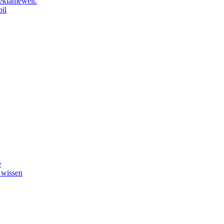
eklamewelt.
il
e
 wissen