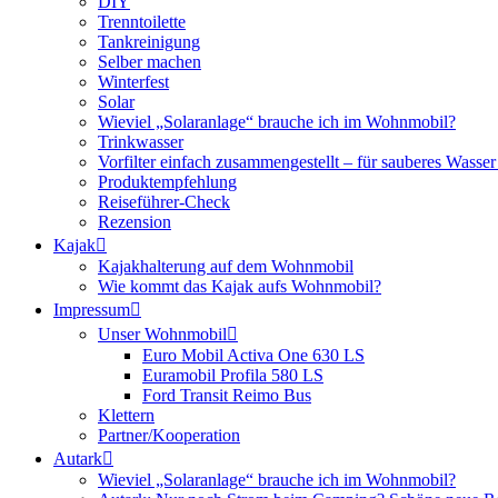
DIY
Trenntoilette
Tankreinigung
Selber machen
Winterfest
Solar
Wieviel „Solaranlage“ brauche ich im Wohnmobil?
Trinkwasser
Vorfilter einfach zusammengestellt – für sauberes Wass
Produktempfehlung
Reiseführer-Check
Rezension
Kajak
Kajakhalterung auf dem Wohnmobil
Wie kommt das Kajak aufs Wohnmobil?
Impressum
Unser Wohnmobil
Euro Mobil Activa One 630 LS
Euramobil Profila 580 LS
Ford Transit Reimo Bus
Klettern
Partner/Kooperation
Autark
Wieviel „Solaranlage“ brauche ich im Wohnmobil?