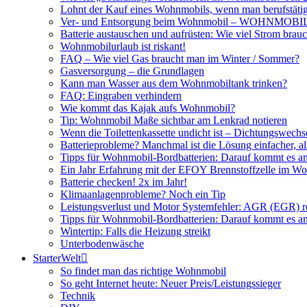
Lohnt der Kauf eines Wohnmobils, wenn man berufstätig
Ver- und Entsorgung beim Wohnmobil – WOHNMO
Batterie austauschen und aufrüsten: Wie viel Strom br
Wohnmobilurlaub ist riskant!
FAQ – Wie viel Gas braucht man im Winter / Sommer?
Gasversorgung – die Grundlagen
Kann man Wasser aus dem Wohnmobiltank trinken?
FAQ: Eingraben verhindern
Wie kommt das Kajak aufs Wohnmobil?
Tip: Wohnmobil Maße sichtbar am Lenkrad notieren
Wenn die Toilettenkassette undicht ist – Dichtungswechs
Batterieprobleme? Manchmal ist die Lösung einfacher, a
Tipps für Wohnmobil-Bordbatterien: Darauf kommt es a
Ein Jahr Erfahrung mit der EFOY Brennstoffzelle im W
Batterie checken! 2x im Jahr!
Klimaanlagenprobleme? Noch ein Tip
Leistungsverlust und Motor Systemfehler: AGR (EGR) rei
Tipps für Wohnmobil-Bordbatterien: Darauf kommt es a
Wintertip: Falls die Heizung streikt
Unterbodenwäsche
StarterWelt
So findet man das richtige Wohnmobil
So geht Internet heute: Neuer Preis/Leistungssieger
Technik