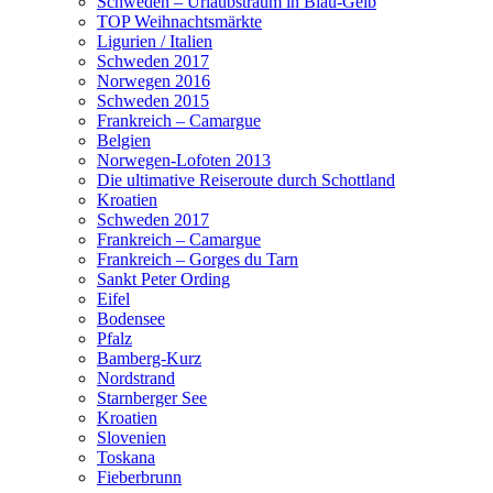
Schweden – Urlaubstraum in Blau-Gelb
TOP Weihnachtsmärkte
Ligurien / Italien
Schweden 2017
Norwegen 2016
Schweden 2015
Frankreich – Camargue
Belgien
Norwegen-Lofoten 2013
Die ultimative Reiseroute durch Schottland
Kroatien
Schweden 2017
Frankreich – Camargue
Frankreich – Gorges du Tarn
Sankt Peter Ording
Eifel
Bodensee
Pfalz
Bamberg-Kurz
Nordstrand
Starnberger See
Kroatien
Slovenien
Toskana
Fieberbrunn