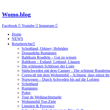
Zum
Inhalt
springen
Womo.blog
Facebook
Youtube
Instagram
Home
NEWS
Reiseberichte
Schottland, Orkney, Hebriden
Donaudelta Rumänien
Baltikum Roadtrip – Gut zu wissen
Baltikum – Estland, Lettland, Litauen
Die schönsten Schlösser der Loire
Südschweden mit dem Camper – Die schönste Rundreis
Cornwall mit dem Wohnmobil – Achtung, dass müsst ihr
Norwegen – Durch Schweden bis auf die Lofoten
Schottland
Rumänien
Polen
Tour de Weihnachtsmarkt
Wohnmobil Top-Ziele
Ligurien & Provence