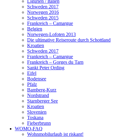
Ligurien / Italien
Schweden 2017
Norwegen 2016
Schweden 2015
Frankreich – Camargue
Belgien
Norwegen-Lofoten 2013
Die ultimative Reiseroute durch Schottland
Kroatien
Schweden 2017
Frankreich – Camargue
Frankreich – Gorges du Tarn
Sankt Peter Ording
Eifel
Bodensee
Pfalz
Bamberg-Kurz
Nordstrand
Starnberger See
Kroatien
Slovenien
Toskana
Fieberbrunn
WOMO-FAQ
Wohnmobilurlaub ist riskant!