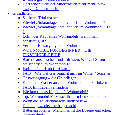
Und schon juckt der Mückenstich nicht mehr: bite-
away : Daumen hoch!
Grundlagen
Sauberes Trinkwasser
Wieviel „Solaranlage“ brauche ich im Wohnmobil?
Wieviel „Solaranlage“ brauche ich im Wohnmobil? Teil
2
Lohnt der Kauf eines Wohnmobils, wenn man
berufstätig ist?
Ver- und Entsorgung beim Wohnmobil –
WOHNMOBIL FÜR BEGINNER – DIE
EINSTEIGER-REIHE
Batterie austauschen und aufrüsten: Wie viel Strom
braucht man im Wohnmobil?
Wohnmobilurlaub ist riskant!
FAQ – Wie viel Gas braucht man im Winter / Sommer?
Gasversorgung – die Grundlagen
Kann man Wasser aus dem Wohnmobiltank trinken?
FAQ: Eingraben verhindern
Wie kommt das Kajak aufs Wohnmobil?
Tip: Wohnmobil Maße sichtbar am Lenkrad notieren
Wenn die Toilettenkassette undicht ist –
Dichtungswechsel selbstgemacht
Batterieprobleme? Manchmal ist die Lösung einfacher,
als man denkt