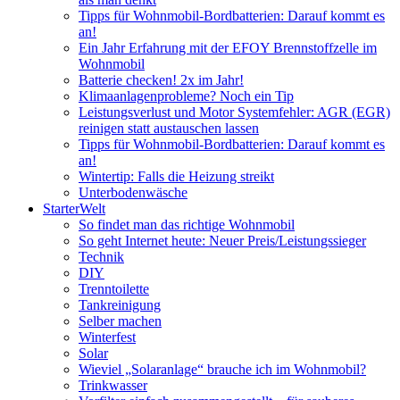
Tipps für Wohnmobil-Bordbatterien: Darauf kommt es
an!
Ein Jahr Erfahrung mit der EFOY Brennstoffzelle im
Wohnmobil
Batterie checken! 2x im Jahr!
Klimaanlagenprobleme? Noch ein Tip
Leistungsverlust und Motor Systemfehler: AGR (EGR)
reinigen statt austauschen lassen
Tipps für Wohnmobil-Bordbatterien: Darauf kommt es
an!
Wintertip: Falls die Heizung streikt
Unterbodenwäsche
StarterWelt
So findet man das richtige Wohnmobil
So geht Internet heute: Neuer Preis/Leistungssieger
Technik
DIY
Trenntoilette
Tankreinigung
Selber machen
Winterfest
Solar
Wieviel „Solaranlage“ brauche ich im Wohnmobil?
Trinkwasser