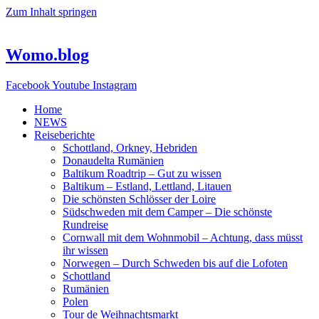
Zum Inhalt springen
Womo.blog
Facebook
Youtube
Instagram
Home
NEWS
Reiseberichte
Schottland, Orkney, Hebriden
Donaudelta Rumänien
Baltikum Roadtrip – Gut zu wissen
Baltikum – Estland, Lettland, Litauen
Die schönsten Schlösser der Loire
Südschweden mit dem Camper – Die schönste
Rundreise
Cornwall mit dem Wohnmobil – Achtung, dass müsst
ihr wissen
Norwegen – Durch Schweden bis auf die Lofoten
Schottland
Rumänien
Polen
Tour de Weihnachtsmarkt