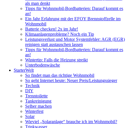
als man denkt
Tipps für Wohnmobil-Bordbatterien: Darauf kommt es
an!
Ein Jahr Erfahrung mit der EFOY Brennstoffzelle im
Wohnmobil
Batterie checken! 2x im Jahr!
Klimaanlagenprobleme? Noch ein Tip
Leistungsverlust und Motor Systemfehler: AGR (EGR)
reinigen statt austauschen lassen
Tipps für Wohnmobil-Bordbatterien: Darauf kommt es
an!
Wintertip: Falls die Heizung streikt
Unterbodenwäsche
StarterWelt
So findet man das richtige Wohnmobil
So geht Internet heute: Neuer Preis/Leistungssieger
Technik
DIY
Trenntoilette
Tankreinigung
Selber machen
Winterfest
Solar
Wieviel „Solaranlage“ brauche ich im Wohnmobil?
Trinkwasser