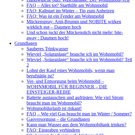
FAQ – Alles tot? Starthilfe am Wohnmobil
FAQ: Kaltstart im Winter – Tip zum Anheizen
FAQ: Was ist ein Fender am Wohnmobil
Mückenspray: Anti-Brumm und NOBITE wirken
wirklich gut – Daumen hoch
Und schon juckt der Mückenstich nicht mehr: bite-
away : Daumen hoch!
Grundlagen
Sauberes Trinkwasser
Wieviel „Solaranlage“ brauche ich im Wohnmobil?
Wieviel „Solaranlage“ brauche ich im Wohnmobil? Teil
2
Lohnt der Kauf eines Wohnmobils, wenn man
berufstätig ist?
Ver- und Entsorgung beim Wohnmobil –
WOHNMOBIL FÜR BEGINNER – DIE
EINSTEIGER-REIHE
Batterie austauschen und aufrüsten: Wie viel Strom
braucht man im Wohnmobil?
Wohnmobilurlaub ist riskant!
FAQ – Wie viel Gas braucht man im Winter / Sommer?
Gasversorgung – die Grundlagen
Kann man Wasser aus dem Wohnmobiltank trinken?
FAQ: Eingraben verhindern