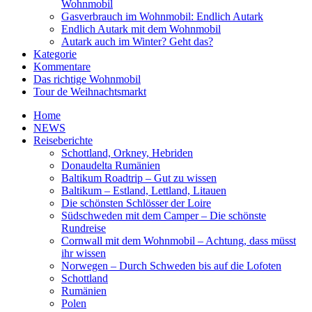
Wohnmobil
Gasverbrauch im Wohnmobil: Endlich Autark
Endlich Autark mit dem Wohnmobil
Autark auch im Winter? Geht das?
Kategorie
Kommentare
Das richtige Wohnmobil
Tour de Weihnachtsmarkt
Home
NEWS
Reiseberichte
Schottland, Orkney, Hebriden
Donaudelta Rumänien
Baltikum Roadtrip – Gut zu wissen
Baltikum – Estland, Lettland, Litauen
Die schönsten Schlösser der Loire
Südschweden mit dem Camper – Die schönste
Rundreise
Cornwall mit dem Wohnmobil – Achtung, dass müsst
ihr wissen
Norwegen – Durch Schweden bis auf die Lofoten
Schottland
Rumänien
Polen