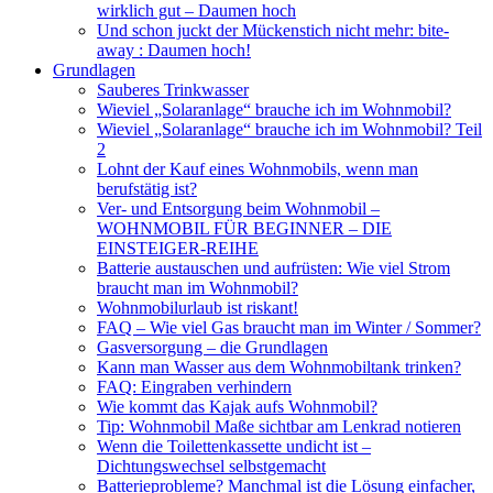
wirklich gut – Daumen hoch
Und schon juckt der Mückenstich nicht mehr: bite-
away : Daumen hoch!
Grundlagen
Sauberes Trinkwasser
Wieviel „Solaranlage“ brauche ich im Wohnmobil?
Wieviel „Solaranlage“ brauche ich im Wohnmobil? Teil
2
Lohnt der Kauf eines Wohnmobils, wenn man
berufstätig ist?
Ver- und Entsorgung beim Wohnmobil –
WOHNMOBIL FÜR BEGINNER – DIE
EINSTEIGER-REIHE
Batterie austauschen und aufrüsten: Wie viel Strom
braucht man im Wohnmobil?
Wohnmobilurlaub ist riskant!
FAQ – Wie viel Gas braucht man im Winter / Sommer?
Gasversorgung – die Grundlagen
Kann man Wasser aus dem Wohnmobiltank trinken?
FAQ: Eingraben verhindern
Wie kommt das Kajak aufs Wohnmobil?
Tip: Wohnmobil Maße sichtbar am Lenkrad notieren
Wenn die Toilettenkassette undicht ist –
Dichtungswechsel selbstgemacht
Batterieprobleme? Manchmal ist die Lösung einfacher,