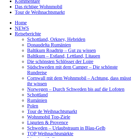
Kommentare
Das richtige Wohnmobil
Tour de Weihnachtsmarkt
Home
NEWS
Reiseberichte
Schottland, Orkney, Hebriden
Donaudelta Rumänien
Baltikum Roadtrip – Gut zu wissen
Baltikum – Estland, Lettland, Litauen
Die schönsten Schlösser der Loire
Südschweden mit dem Camper – Die schönste
Rundreise
Cornwall mit dem Wohnmobil – Achtung, dass müsst
ihr wissen
Norwegen – Durch Schweden bis auf die Lofoten
Schottland
Rumänien
Polen
Tour de Weihnachtsmarkt
Wohnmobil Top-Ziele
Ligurien & Provence
Schweden – Urlaubstraum in Blau-Gelb
TOP Weihnachtsmärkte