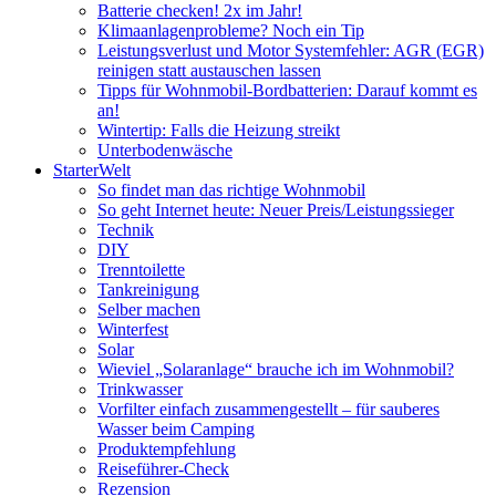
Batterie checken! 2x im Jahr!
Klimaanlagenprobleme? Noch ein Tip
Leistungsverlust und Motor Systemfehler: AGR (EGR)
reinigen statt austauschen lassen
Tipps für Wohnmobil-Bordbatterien: Darauf kommt es
an!
Wintertip: Falls die Heizung streikt
Unterbodenwäsche
StarterWelt
So findet man das richtige Wohnmobil
So geht Internet heute: Neuer Preis/Leistungssieger
Technik
DIY
Trenntoilette
Tankreinigung
Selber machen
Winterfest
Solar
Wieviel „Solaranlage“ brauche ich im Wohnmobil?
Trinkwasser
Vorfilter einfach zusammengestellt – für sauberes
Wasser beim Camping
Produktempfehlung
Reiseführer-Check
Rezension