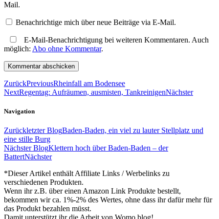
Mail.
Benachrichtige mich über neue Beiträge via E-Mail.
E-Mail-Benachrichtigung bei weiteren Kommentaren. Auch
möglich:
Abo ohne Kommentar
.
Zurück
Previous
Rheinfall am Bodensee
Next
Regentag: Aufräumen, ausmisten, Tankreinigen
Nächster
Navigation
Zurück
letzter Blog
Baden-Baden, ein viel zu lauter Stellplatz und
eine stille Burg
Nächster Blog
Klettern hoch über Baden-Baden – der
Battert
Nächster
*Dieser Artikel enthält Affiliate Links / Werbelinks zu
verschiedenen Produkten.
Wenn ihr z.B. über einen Amazon Link Produkte bestellt,
bekommen wir ca. 1%-2% des Wertes, ohne dass ihr dafür mehr für
das Produkt bezahlen müsst.
Damit unterstützt ihr die Arbeit von Womo.blog!