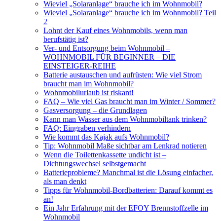
Wieviel „Solaranlage“ brauche ich im Wohnmobil?
Wieviel „Solaranlage“ brauche ich im Wohnmobil? Teil
2
Lohnt der Kauf eines Wohnmobils, wenn man
berufstätig ist?
Ver- und Entsorgung beim Wohnmobil –
WOHNMOBIL FÜR BEGINNER – DIE
EINSTEIGER-REIHE
Batterie austauschen und aufrüsten: Wie viel Strom
braucht man im Wohnmobil?
Wohnmobilurlaub ist riskant!
FAQ – Wie viel Gas braucht man im Winter / Sommer?
Gasversorgung – die Grundlagen
Kann man Wasser aus dem Wohnmobiltank trinken?
FAQ: Eingraben verhindern
Wie kommt das Kajak aufs Wohnmobil?
Tip: Wohnmobil Maße sichtbar am Lenkrad notieren
Wenn die Toilettenkassette undicht ist –
Dichtungswechsel selbstgemacht
Batterieprobleme? Manchmal ist die Lösung einfacher,
als man denkt
Tipps für Wohnmobil-Bordbatterien: Darauf kommt es
an!
Ein Jahr Erfahrung mit der EFOY Brennstoffzelle im
Wohnmobil