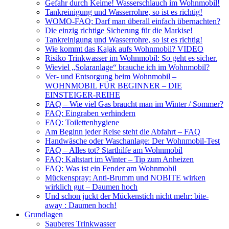
Gefahr durch Keime! Wasserschlauch im Wohnmobil!
Tankreinigung und Wasserrohre, so ist es richtig!
WOMO-FAQ: Darf man überall einfach übernachten?
Die einzig richtige Sicherung für die Markise!
Tankreinigung und Wasserrohre, so ist es richtig!
Wie kommt das Kajak aufs Wohnmobil? VIDEO
Risiko Trinkwasser im Wohnmobil: So geht es sicher.
Wieviel „Solaranlage“ brauche ich im Wohnmobil?
Ver- und Entsorgung beim Wohnmobil –
WOHNMOBIL FÜR BEGINNER – DIE
EINSTEIGER-REIHE
FAQ – Wie viel Gas braucht man im Winter / Sommer?
FAQ: Eingraben verhindern
FAQ: Toilettenhygiene
Am Beginn jeder Reise steht die Abfahrt – FAQ
Handwäsche oder Waschanlage: Der Wohnmobil-Test
FAQ – Alles tot? Starthilfe am Wohnmobil
FAQ: Kaltstart im Winter – Tip zum Anheizen
FAQ: Was ist ein Fender am Wohnmobil
Mückenspray: Anti-Brumm und NOBITE wirken
wirklich gut – Daumen hoch
Und schon juckt der Mückenstich nicht mehr: bite-
away : Daumen hoch!
Grundlagen
Sauberes Trinkwasser