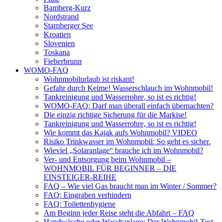
Bamberg-Kurz
Nordstrand
Starnberger See
Kroatien
Slovenien
Toskana
Fieberbrunn
WOMO-FAQ
Wohnmobilurlaub ist riskant!
Gefahr durch Keime! Wasserschlauch im Wohnmobil!
Tankreinigung und Wasserrohre, so ist es richtig!
WOMO-FAQ: Darf man überall einfach übernachten?
Die einzig richtige Sicherung für die Markise!
Tankreinigung und Wasserrohre, so ist es richtig!
Wie kommt das Kajak aufs Wohnmobil? VIDEO
Risiko Trinkwasser im Wohnmobil: So geht es sicher.
Wieviel „Solaranlage“ brauche ich im Wohnmobil?
Ver- und Entsorgung beim Wohnmobil –
WOHNMOBIL FÜR BEGINNER – DIE
EINSTEIGER-REIHE
FAQ – Wie viel Gas braucht man im Winter / Sommer?
FAQ: Eingraben verhindern
FAQ: Toilettenhygiene
Am Beginn jeder Reise steht die Abfahrt – FAQ
Handwäsche oder Waschanlage: Der Wohnmobil-Test