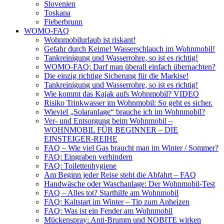
Slovenien
Toskana
Fieberbrunn
WOMO-FAQ
Wohnmobilurlaub ist riskant!
Gefahr durch Keime! Wasserschlauch im Wohnmobil!
Tankreinigung und Wasserrohre, so ist es richtig!
WOMO-FAQ: Darf man überall einfach übernachten?
Die einzig richtige Sicherung für die Markise!
Tankreinigung und Wasserrohre, so ist es richtig!
Wie kommt das Kajak aufs Wohnmobil? VIDEO
Risiko Trinkwasser im Wohnmobil: So geht es sicher.
Wieviel „Solaranlage“ brauche ich im Wohnmobil?
Ver- und Entsorgung beim Wohnmobil –
WOHNMOBIL FÜR BEGINNER – DIE
EINSTEIGER-REIHE
FAQ – Wie viel Gas braucht man im Winter / Sommer?
FAQ: Eingraben verhindern
FAQ: Toilettenhygiene
Am Beginn jeder Reise steht die Abfahrt – FAQ
Handwäsche oder Waschanlage: Der Wohnmobil-Test
FAQ – Alles tot? Starthilfe am Wohnmobil
FAQ: Kaltstart im Winter – Tip zum Anheizen
FAQ: Was ist ein Fender am Wohnmobil
Mückenspray: Anti-Brumm und NOBITE wirken