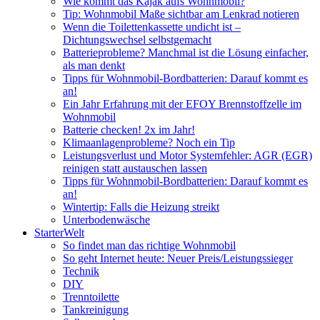
Wie kommt das Kajak aufs Wohnmobil?
Tip: Wohnmobil Maße sichtbar am Lenkrad notieren
Wenn die Toilettenkassette undicht ist –
Dichtungswechsel selbstgemacht
Batterieprobleme? Manchmal ist die Lösung einfacher,
als man denkt
Tipps für Wohnmobil-Bordbatterien: Darauf kommt es
an!
Ein Jahr Erfahrung mit der EFOY Brennstoffzelle im
Wohnmobil
Batterie checken! 2x im Jahr!
Klimaanlagenprobleme? Noch ein Tip
Leistungsverlust und Motor Systemfehler: AGR (EGR)
reinigen statt austauschen lassen
Tipps für Wohnmobil-Bordbatterien: Darauf kommt es
an!
Wintertip: Falls die Heizung streikt
Unterbodenwäsche
StarterWelt
So findet man das richtige Wohnmobil
So geht Internet heute: Neuer Preis/Leistungssieger
Technik
DIY
Trenntoilette
Tankreinigung