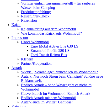
Vorfilter einfach zusammengestellt – für sauberes
Wasser beim Camping
Produktempfehlung
Reiseführer-Check
Rezension
Kajak
Kajakhalterung auf dem Wohnmobil
Wie kommt das Kajak aufs Wohnmobil?
Impressum
Unser Wohnmobil
Euro Mobil Activa One 630 LS
Euramobil Profila 580 LS
Ford Transit Reimo Bus
Klettern
Partner/Kooperation
Autark
Wieviel „Solaranlage“ brauche ich im Wohnmobil?
Autark: Nur noch Strom beim Camping? Schöne neue
Reklamewelt.
Endlich Autark – ohne Wasser geht es nicht im
Wohnmobil
Gasverbrauch im Wohnmobil: Endlich Autark
Endlich Autark mit dem Wohnmobil
Autark auch im Winter? Geht das?
Kategorie