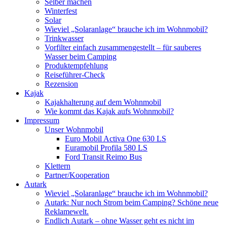
Selber machen
Winterfest
Solar
Wieviel „Solaranlage“ brauche ich im Wohnmobil?
Trinkwasser
Vorfilter einfach zusammengestellt – für sauberes
Wasser beim Camping
Produktempfehlung
Reiseführer-Check
Rezension
Kajak
Kajakhalterung auf dem Wohnmobil
Wie kommt das Kajak aufs Wohnmobil?
Impressum
Unser Wohnmobil
Euro Mobil Activa One 630 LS
Euramobil Profila 580 LS
Ford Transit Reimo Bus
Klettern
Partner/Kooperation
Autark
Wieviel „Solaranlage“ brauche ich im Wohnmobil?
Autark: Nur noch Strom beim Camping? Schöne neue
Reklamewelt.
Endlich Autark – ohne Wasser geht es nicht im