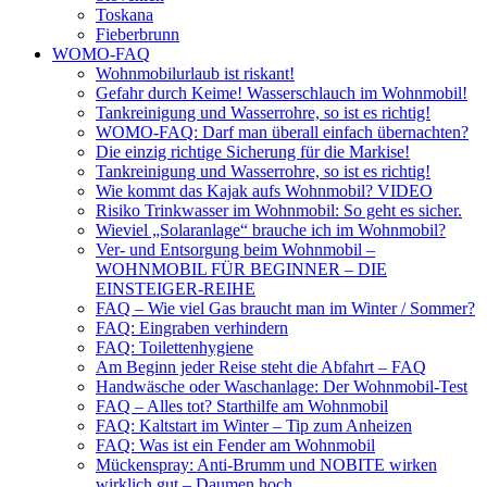
Toskana
Fieberbrunn
WOMO-FAQ
Wohnmobilurlaub ist riskant!
Gefahr durch Keime! Wasserschlauch im Wohnmobil!
Tankreinigung und Wasserrohre, so ist es richtig!
WOMO-FAQ: Darf man überall einfach übernachten?
Die einzig richtige Sicherung für die Markise!
Tankreinigung und Wasserrohre, so ist es richtig!
Wie kommt das Kajak aufs Wohnmobil? VIDEO
Risiko Trinkwasser im Wohnmobil: So geht es sicher.
Wieviel „Solaranlage“ brauche ich im Wohnmobil?
Ver- und Entsorgung beim Wohnmobil –
WOHNMOBIL FÜR BEGINNER – DIE
EINSTEIGER-REIHE
FAQ – Wie viel Gas braucht man im Winter / Sommer?
FAQ: Eingraben verhindern
FAQ: Toilettenhygiene
Am Beginn jeder Reise steht die Abfahrt – FAQ
Handwäsche oder Waschanlage: Der Wohnmobil-Test
FAQ – Alles tot? Starthilfe am Wohnmobil
FAQ: Kaltstart im Winter – Tip zum Anheizen
FAQ: Was ist ein Fender am Wohnmobil
Mückenspray: Anti-Brumm und NOBITE wirken
wirklich gut – Daumen hoch