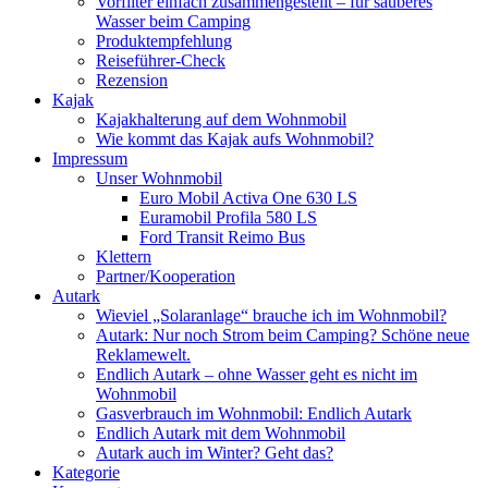
Vorfilter einfach zusammengestellt – für sauberes
Wasser beim Camping
Produktempfehlung
Reiseführer-Check
Rezension
Kajak
Kajakhalterung auf dem Wohnmobil
Wie kommt das Kajak aufs Wohnmobil?
Impressum
Unser Wohnmobil
Euro Mobil Activa One 630 LS
Euramobil Profila 580 LS
Ford Transit Reimo Bus
Klettern
Partner/Kooperation
Autark
Wieviel „Solaranlage“ brauche ich im Wohnmobil?
Autark: Nur noch Strom beim Camping? Schöne neue
Reklamewelt.
Endlich Autark – ohne Wasser geht es nicht im
Wohnmobil
Gasverbrauch im Wohnmobil: Endlich Autark
Endlich Autark mit dem Wohnmobil
Autark auch im Winter? Geht das?
Kategorie