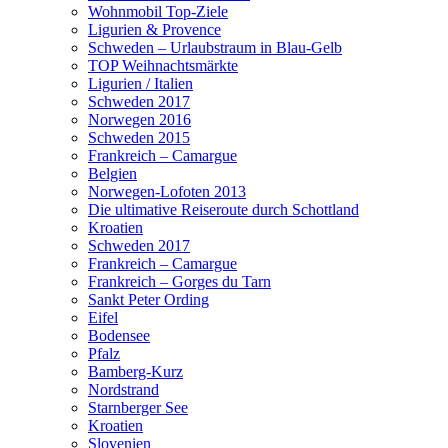
Wohnmobil Top-Ziele
Ligurien & Provence
Schweden – Urlaubstraum in Blau-Gelb
TOP Weihnachtsmärkte
Ligurien / Italien
Schweden 2017
Norwegen 2016
Schweden 2015
Frankreich – Camargue
Belgien
Norwegen-Lofoten 2013
Die ultimative Reiseroute durch Schottland
Kroatien
Schweden 2017
Frankreich – Camargue
Frankreich – Gorges du Tarn
Sankt Peter Ording
Eifel
Bodensee
Pfalz
Bamberg-Kurz
Nordstrand
Starnberger See
Kroatien
Slovenien