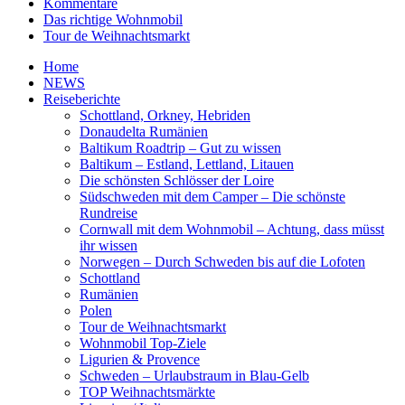
Kommentare
Das richtige Wohnmobil
Tour de Weihnachtsmarkt
Home
NEWS
Reiseberichte
Schottland, Orkney, Hebriden
Donaudelta Rumänien
Baltikum Roadtrip – Gut zu wissen
Baltikum – Estland, Lettland, Litauen
Die schönsten Schlösser der Loire
Südschweden mit dem Camper – Die schönste
Rundreise
Cornwall mit dem Wohnmobil – Achtung, dass müsst
ihr wissen
Norwegen – Durch Schweden bis auf die Lofoten
Schottland
Rumänien
Polen
Tour de Weihnachtsmarkt
Wohnmobil Top-Ziele
Ligurien & Provence
Schweden – Urlaubstraum in Blau-Gelb
TOP Weihnachtsmärkte