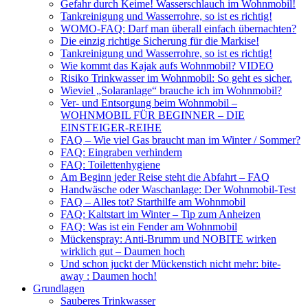
Gefahr durch Keime! Wasserschlauch im Wohnmobil!
Tankreinigung und Wasserrohre, so ist es richtig!
WOMO-FAQ: Darf man überall einfach übernachten?
Die einzig richtige Sicherung für die Markise!
Tankreinigung und Wasserrohre, so ist es richtig!
Wie kommt das Kajak aufs Wohnmobil? VIDEO
Risiko Trinkwasser im Wohnmobil: So geht es sicher.
Wieviel „Solaranlage“ brauche ich im Wohnmobil?
Ver- und Entsorgung beim Wohnmobil –
WOHNMOBIL FÜR BEGINNER – DIE
EINSTEIGER-REIHE
FAQ – Wie viel Gas braucht man im Winter / Sommer?
FAQ: Eingraben verhindern
FAQ: Toilettenhygiene
Am Beginn jeder Reise steht die Abfahrt – FAQ
Handwäsche oder Waschanlage: Der Wohnmobil-Test
FAQ – Alles tot? Starthilfe am Wohnmobil
FAQ: Kaltstart im Winter – Tip zum Anheizen
FAQ: Was ist ein Fender am Wohnmobil
Mückenspray: Anti-Brumm und NOBITE wirken
wirklich gut – Daumen hoch
Und schon juckt der Mückenstich nicht mehr: bite-
away : Daumen hoch!
Grundlagen
Sauberes Trinkwasser