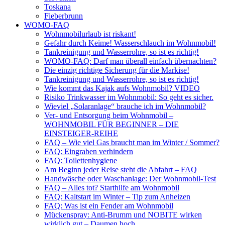
Toskana
Fieberbrunn
WOMO-FAQ
Wohnmobilurlaub ist riskant!
Gefahr durch Keime! Wasserschlauch im Wohnmobil!
Tankreinigung und Wasserrohre, so ist es richtig!
WOMO-FAQ: Darf man überall einfach übernachten?
Die einzig richtige Sicherung für die Markise!
Tankreinigung und Wasserrohre, so ist es richtig!
Wie kommt das Kajak aufs Wohnmobil? VIDEO
Risiko Trinkwasser im Wohnmobil: So geht es sicher.
Wieviel „Solaranlage“ brauche ich im Wohnmobil?
Ver- und Entsorgung beim Wohnmobil –
WOHNMOBIL FÜR BEGINNER – DIE
EINSTEIGER-REIHE
FAQ – Wie viel Gas braucht man im Winter / Sommer?
FAQ: Eingraben verhindern
FAQ: Toilettenhygiene
Am Beginn jeder Reise steht die Abfahrt – FAQ
Handwäsche oder Waschanlage: Der Wohnmobil-Test
FAQ – Alles tot? Starthilfe am Wohnmobil
FAQ: Kaltstart im Winter – Tip zum Anheizen
FAQ: Was ist ein Fender am Wohnmobil
Mückenspray: Anti-Brumm und NOBITE wirken
wirklich gut – Daumen hoch