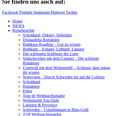
Sie finden uns auch auf:
Facebook
Youtube
Instagram
Pinterest
Twitter
Home
NEWS
Reiseberichte
Schottland, Orkney, Hebriden
Donaudelta Rumänien
Baltikum Roadtrip – Gut zu wissen
Baltikum – Estland, Lettland, Litauen
Die schönsten Schlösser der Loire
Südschweden mit dem Camper – Die schönste
Rundreise
Cornwall mit dem Wohnmobil – Achtung, dass müsst
ihr wissen
Norwegen – Durch Schweden bis auf die Lofoten
Schottland
Rumänien
Polen
Tour de Weihnachtsmarkt
Wohnmobil Top-Ziele
Ligurien & Provence
Schweden – Urlaubstraum in Blau-Gelb
TOP Weihnachtsmärkte