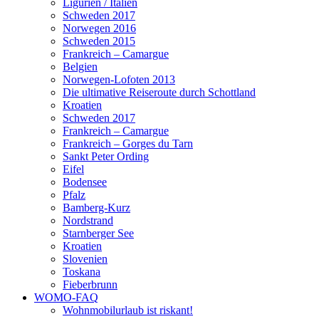
Ligurien / Italien
Schweden 2017
Norwegen 2016
Schweden 2015
Frankreich – Camargue
Belgien
Norwegen-Lofoten 2013
Die ultimative Reiseroute durch Schottland
Kroatien
Schweden 2017
Frankreich – Camargue
Frankreich – Gorges du Tarn
Sankt Peter Ording
Eifel
Bodensee
Pfalz
Bamberg-Kurz
Nordstrand
Starnberger See
Kroatien
Slovenien
Toskana
Fieberbrunn
WOMO-FAQ
Wohnmobilurlaub ist riskant!