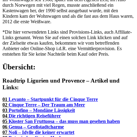
durch Norwegen mit viel Regen, musste anschließend ein
Kastenwagen her, der 1990 selbst ausgebaut wurde, mit den
Kindern kam der Wohnwagen und als die fast aus dem Haus waren,
2012 die erste Weißware.
*Die hier verwendeten Links sind Provisions-Links, auch Affiliate-
Links genannt. Wenn Sie auf einen solchen Link klicken und auf
der Zielseite etwas kaufen, bekommen wir vom betreffenden
Anbieter oder Online-Shop i.d.R. eine Vermittlerprovision. Es
entstehen für Sie keine Nachteile beim Kauf oder Preis.
Übersicht:
Roadtrip Ligurien und Provence – Artikel und
Links:
01
Levanto – Startpunkt für die Cinque Terre
02
Cinque Terre – Der Traum am Meer
03
Portofino – Mondäne Lässigkeit
04
Die richtigen Reiseführer
05
Kloster San Fruttuosa – das muss man gesehen haben
06
Genua – Großstadtcharme
07
Noli – Idylle die keiner erwartet