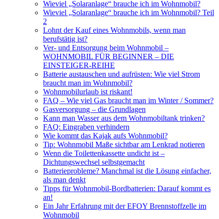
Wieviel „Solaranlage“ brauche ich im Wohnmobil?
Wieviel „Solaranlage“ brauche ich im Wohnmobil? Teil
2
Lohnt der Kauf eines Wohnmobils, wenn man
berufstätig ist?
Ver- und Entsorgung beim Wohnmobil –
WOHNMOBIL FÜR BEGINNER – DIE
EINSTEIGER-REIHE
Batterie austauschen und aufrüsten: Wie viel Strom
braucht man im Wohnmobil?
Wohnmobilurlaub ist riskant!
FAQ – Wie viel Gas braucht man im Winter / Sommer?
Gasversorgung – die Grundlagen
Kann man Wasser aus dem Wohnmobiltank trinken?
FAQ: Eingraben verhindern
Wie kommt das Kajak aufs Wohnmobil?
Tip: Wohnmobil Maße sichtbar am Lenkrad notieren
Wenn die Toilettenkassette undicht ist –
Dichtungswechsel selbstgemacht
Batterieprobleme? Manchmal ist die Lösung einfacher,
als man denkt
Tipps für Wohnmobil-Bordbatterien: Darauf kommt es
an!
Ein Jahr Erfahrung mit der EFOY Brennstoffzelle im
Wohnmobil