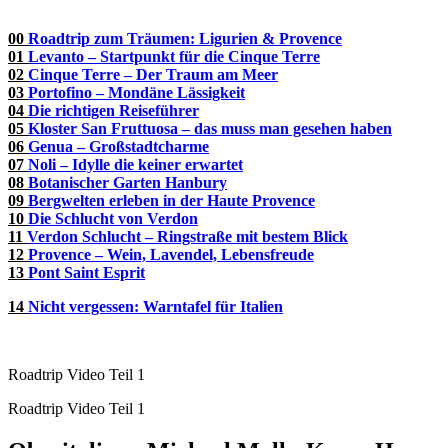
00
Roadtrip zum Träumen: Ligurien & Provence
01
Levanto – Startpunkt für die Cinque Terre
02
Cinque Terre – Der Traum am Meer
03
Portofino – Mondäne Lässigkeit
04
Die richtigen Reiseführer
05
Kloster San Fruttuosa – das muss man gesehen haben
06
Genua – Großstadtcharme
07
Noli – Idylle die keiner erwartet
08
Botanischer Garten Hanbury
09
Bergwelten erleben in der Haute Provence
10
Die Schlucht von Verdon
11
Verdon Schlucht – Ringstraße mit bestem Blick
12
Provence – Wein, Lavendel, Lebensfreude
13
Pont Saint Esprit
14
Nicht vergessen:
Warntafel für Italien
Roadtrip Video Teil 1
Roadtrip Video Teil 1