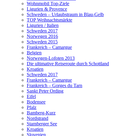
Wohnmobil Top-Ziele
Ligurien & Provence
Schweden – Urlaubstraum in Blau-Gelb
TOP Weihnachtsmärkte
Ligurien / Italien
Schweden 2017
Norwegen 2016
Schweden 2015
Frankreich – Camargue
Belgien
Norwegen-Lofoten 2013
Die ultimative Reiseroute durch Schottland
Kroatien
Schweden 2017
Frankreich – Camargue
Frankreich – Gorges du Tarn
Sankt Peter Ording
Eifel
Bodensee
Pfalz
Bamberg-Kurz
Nordstrand
Starnberger See
Kroatien
Slovenien