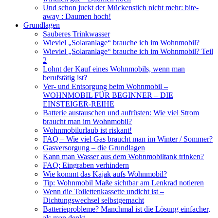
Und schon juckt der Mückenstich nicht mehr: bite-
away : Daumen hoch!
Grundlagen
Sauberes Trinkwasser
Wieviel „Solaranlage“ brauche ich im Wohnmobil?
Wieviel „Solaranlage“ brauche ich im Wohnmobil? Teil
2
Lohnt der Kauf eines Wohnmobils, wenn man
berufstätig ist?
Ver- und Entsorgung beim Wohnmobil –
WOHNMOBIL FÜR BEGINNER – DIE
EINSTEIGER-REIHE
Batterie austauschen und aufrüsten: Wie viel Strom
braucht man im Wohnmobil?
Wohnmobilurlaub ist riskant!
FAQ – Wie viel Gas braucht man im Winter / Sommer?
Gasversorgung – die Grundlagen
Kann man Wasser aus dem Wohnmobiltank trinken?
FAQ: Eingraben verhindern
Wie kommt das Kajak aufs Wohnmobil?
Tip: Wohnmobil Maße sichtbar am Lenkrad notieren
Wenn die Toilettenkassette undicht ist –
Dichtungswechsel selbstgemacht
Batterieprobleme? Manchmal ist die Lösung einfacher,
als man denkt