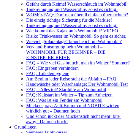
Gefahr durch Keime! Wasserschlauch im Wohnmobil!
Tankreinigung und Wasserrohre, so ist es richtig!
WOMO-FAQ: Darf man überall einfach übernachten?
Die einzig richtige Sicherung für die Markise!
Tankreinigung und Wasserrohre, so ist es richtig!
Wie kommt das Kajak aufs Wohnmobil? VIDEO
Risiko Trinkwasser im Wohnmobil: So geht es sicher.
Wieviel „Solaranlage“ brauche ich im Wohnmobil?
Ver- und Entsorgung beim Wohnmobil –
WOHNMOBIL FÜR BEGINNER – DIE
EINSTEIGER-REIHE
FAQ – Wie viel Gas braucht man im Winter / Sommer?
FAQ: Eingraben verhindern
FAQ: Toilettenhygiene
Am Beginn jeder Reise steht die Abfahrt – FAQ
Handwäsche oder Waschanlage: Der Wohnmobil-Test
FAQ – Alles tot? Starthilfe am Wohnmobil
FAQ: Kaltstart im Winter – Tip zum Anheizen
FAQ: Was ist ein Fender am Wohnmobil
Mückenspray: Anti-Brumm und NOBITE wirken
wirklich gut – Daumen hoch
Und schon juckt der Mückenstich nicht mehr: bite-
away : Daumen hoch!
Grundlagen
Sauberes Trinkwasser