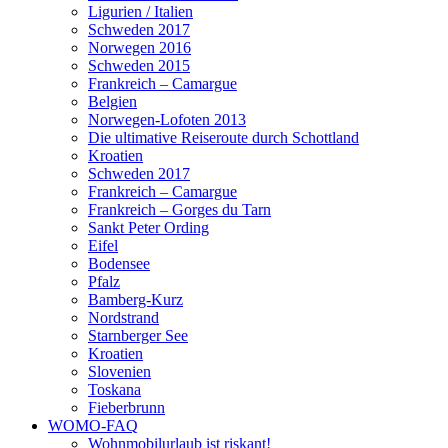
Ligurien / Italien
Schweden 2017
Norwegen 2016
Schweden 2015
Frankreich – Camargue
Belgien
Norwegen-Lofoten 2013
Die ultimative Reiseroute durch Schottland
Kroatien
Schweden 2017
Frankreich – Camargue
Frankreich – Gorges du Tarn
Sankt Peter Ording
Eifel
Bodensee
Pfalz
Bamberg-Kurz
Nordstrand
Starnberger See
Kroatien
Slovenien
Toskana
Fieberbrunn
WOMO-FAQ
Wohnmobilurlaub ist riskant!