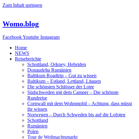
Zum Inhalt springen
Womo.blog
Facebook
Youtube
Instagram
Home
NEWS
Reiseberichte
Schottland, Orkney, Hebriden
Donaudelta Rumänien
Baltikum Roadtrip – Gut zu wissen
Baltikum – Estland, Lettland, Litauen
Die schönsten Schlösser der Loire
Südschweden mit dem Camper – Die schönste
Rundreise
Cornwall mit dem Wohnmobil – Achtung, dass müsst
ihr wissen
Norwegen – Durch Schweden bis auf die Lofoten
Schottland
Rumänien
Polen
Tour de Weihnachtsmarkt