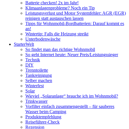
Batterie checken! 2x im Jahr!
Klimaanlagenprobleme? Noch ein Tip
Leistungsverlust und Motor Systemfehler: AGR (EGR)
reinigen statt austauschen lassen
Tipps für Wohnmobil-Bordbatterien: Darauf kommt es
an!
Wintertip: Falls die Heizung streikt
Unterbodenwäsche
StarterWelt
So findet man das richtige Wohnmobil
So geht Internet heute: Neuer Preis/Leistungssieger
Technik
DIY
Trenntoilette
Tankreinigung
Selber machen
Winterfest
Solar
Wieviel „Solaranlage“ brauche ich im Wohnmobil?
Trinkwasser
Vorfilter einfach zusammengestellt – für sauberes
Wasser beim Camping
Produktempfehlung
Reiseführer-Check
Rezension