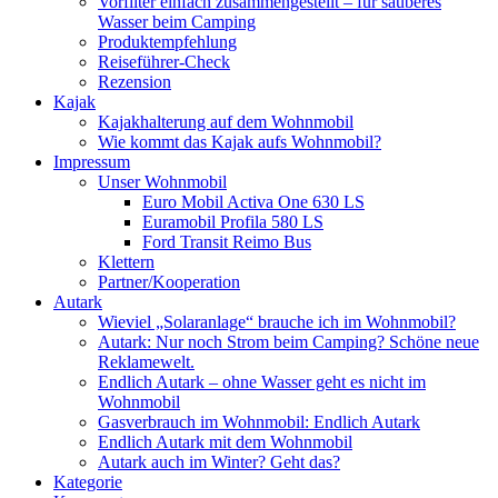
Vorfilter einfach zusammengestellt – für sauberes
Wasser beim Camping
Produktempfehlung
Reiseführer-Check
Rezension
Kajak
Kajakhalterung auf dem Wohnmobil
Wie kommt das Kajak aufs Wohnmobil?
Impressum
Unser Wohnmobil
Euro Mobil Activa One 630 LS
Euramobil Profila 580 LS
Ford Transit Reimo Bus
Klettern
Partner/Kooperation
Autark
Wieviel „Solaranlage“ brauche ich im Wohnmobil?
Autark: Nur noch Strom beim Camping? Schöne neue
Reklamewelt.
Endlich Autark – ohne Wasser geht es nicht im
Wohnmobil
Gasverbrauch im Wohnmobil: Endlich Autark
Endlich Autark mit dem Wohnmobil
Autark auch im Winter? Geht das?
Kategorie