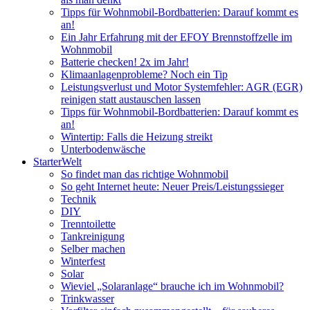
Tipps für Wohnmobil-Bordbatterien: Darauf kommt es
an!
Ein Jahr Erfahrung mit der EFOY Brennstoffzelle im
Wohnmobil
Batterie checken! 2x im Jahr!
Klimaanlagenprobleme? Noch ein Tip
Leistungsverlust und Motor Systemfehler: AGR (EGR)
reinigen statt austauschen lassen
Tipps für Wohnmobil-Bordbatterien: Darauf kommt es
an!
Wintertip: Falls die Heizung streikt
Unterbodenwäsche
StarterWelt
So findet man das richtige Wohnmobil
So geht Internet heute: Neuer Preis/Leistungssieger
Technik
DIY
Trenntoilette
Tankreinigung
Selber machen
Winterfest
Solar
Wieviel „Solaranlage“ brauche ich im Wohnmobil?
Trinkwasser