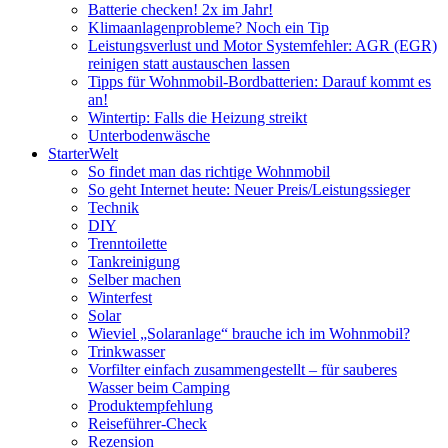
Batterie checken! 2x im Jahr!
Klimaanlagenprobleme? Noch ein Tip
Leistungsverlust und Motor Systemfehler: AGR (EGR)
reinigen statt austauschen lassen
Tipps für Wohnmobil-Bordbatterien: Darauf kommt es
an!
Wintertip: Falls die Heizung streikt
Unterbodenwäsche
StarterWelt
So findet man das richtige Wohnmobil
So geht Internet heute: Neuer Preis/Leistungssieger
Technik
DIY
Trenntoilette
Tankreinigung
Selber machen
Winterfest
Solar
Wieviel „Solaranlage“ brauche ich im Wohnmobil?
Trinkwasser
Vorfilter einfach zusammengestellt – für sauberes
Wasser beim Camping
Produktempfehlung
Reiseführer-Check
Rezension