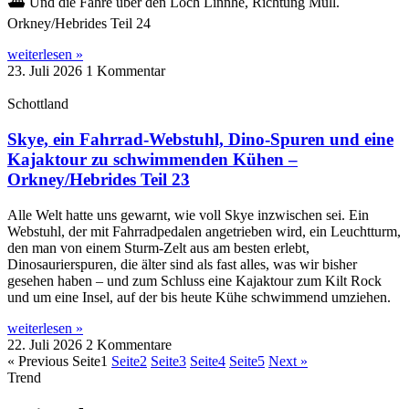
⛴️ Und die Fähre über den Loch Linnhe, Richtung Mull.
Orkney/Hebrides Teil 24
weiterlesen »
23. Juli 2026
1 Kommentar
Schottland
Skye, ein Fahrrad-Webstuhl, Dino-Spuren und eine
Kajaktour zu schwimmenden Kühen –
Orkney/Hebrides Teil 23
Alle Welt hatte uns gewarnt, wie voll Skye inzwischen sei. Ein
Webstuhl, der mit Fahrradpedalen angetrieben wird, ein Leuchtturm,
den man von einem Sturm-Zelt aus am besten erlebt,
Dinosaurierspuren, die älter sind als fast alles, was wir bisher
gesehen haben – und zum Schluss eine Kajaktour zum Kilt Rock
und um eine Insel, auf der bis heute Kühe schwimmend umziehen.
weiterlesen »
22. Juli 2026
2 Kommentare
« Previous
Seite
1
Seite
2
Seite
3
Seite
4
Seite
5
Next »
Trend