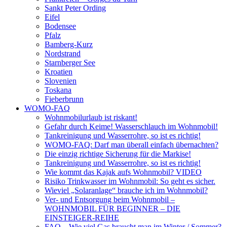
Sankt Peter Ording
Eifel
Bodensee
Pfalz
Bamberg-Kurz
Nordstrand
Starnberger See
Kroatien
Slovenien
Toskana
Fieberbrunn
WOMO-FAQ
Wohnmobilurlaub ist riskant!
Gefahr durch Keime! Wasserschlauch im Wohnmobil!
Tankreinigung und Wasserrohre, so ist es richtig!
WOMO-FAQ: Darf man überall einfach übernachten?
Die einzig richtige Sicherung für die Markise!
Tankreinigung und Wasserrohre, so ist es richtig!
Wie kommt das Kajak aufs Wohnmobil? VIDEO
Risiko Trinkwasser im Wohnmobil: So geht es sicher.
Wieviel „Solaranlage“ brauche ich im Wohnmobil?
Ver- und Entsorgung beim Wohnmobil –
WOHNMOBIL FÜR BEGINNER – DIE
EINSTEIGER-REIHE
FAQ – Wie viel Gas braucht man im Winter / Sommer?