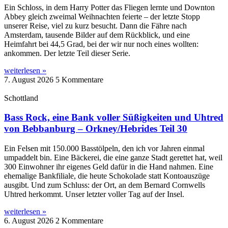
Ein Schloss, in dem Harry Potter das Fliegen lernte und Downton
Abbey gleich zweimal Weihnachten feierte – der letzte Stopp
unserer Reise, viel zu kurz besucht. Dann die Fähre nach
Amsterdam, tausende Bilder auf dem Rückblick, und eine
Heimfahrt bei 44,5 Grad, bei der wir nur noch eines wollten:
ankommen. Der letzte Teil dieser Serie.
weiterlesen »
7. August 2026
5 Kommentare
Schottland
Bass Rock, eine Bank voller Süßigkeiten und Uhtred
von Bebbanburg – Orkney/Hebrides Teil 30
Ein Felsen mit 150.000 Basstölpeln, den ich vor Jahren einmal
umpaddelt bin. Eine Bäckerei, die eine ganze Stadt gerettet hat, weil
300 Einwohner ihr eigenes Geld dafür in die Hand nahmen. Eine
ehemalige Bankfiliale, die heute Schokolade statt Kontoauszüge
ausgibt. Und zum Schluss: der Ort, an dem Bernard Cornwells
Uhtred herkommt. Unser letzter voller Tag auf der Insel.
weiterlesen »
6. August 2026
2 Kommentare