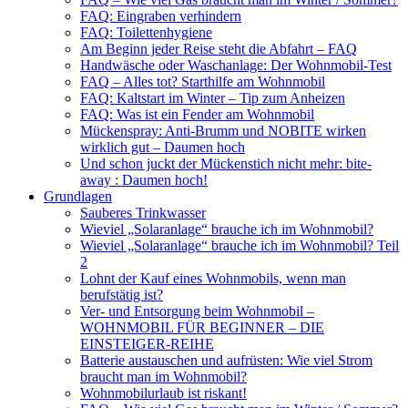
FAQ: Eingraben verhindern
FAQ: Toilettenhygiene
Am Beginn jeder Reise steht die Abfahrt – FAQ
Handwäsche oder Waschanlage: Der Wohnmobil-Test
FAQ – Alles tot? Starthilfe am Wohnmobil
FAQ: Kaltstart im Winter – Tip zum Anheizen
FAQ: Was ist ein Fender am Wohnmobil
Mückenspray: Anti-Brumm und NOBITE wirken
wirklich gut – Daumen hoch
Und schon juckt der Mückenstich nicht mehr: bite-
away : Daumen hoch!
Grundlagen
Sauberes Trinkwasser
Wieviel „Solaranlage“ brauche ich im Wohnmobil?
Wieviel „Solaranlage“ brauche ich im Wohnmobil? Teil
2
Lohnt der Kauf eines Wohnmobils, wenn man
berufstätig ist?
Ver- und Entsorgung beim Wohnmobil –
WOHNMOBIL FÜR BEGINNER – DIE
EINSTEIGER-REIHE
Batterie austauschen und aufrüsten: Wie viel Strom
braucht man im Wohnmobil?
Wohnmobilurlaub ist riskant!