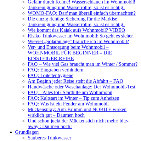
Gefahr durch Keime! Wasserschlauch im Wohnmobil!
Tankreinigung und Wasserrohre, so ist es richtig!
WOMO-FAQ: Darf man überall einfach übernachten?
Die einzig richtige Sicherung für die Markise!
Tankreinigung und Wasserrohre, so ist es richtig!
Wie kommt das Kajak aufs Wohnmobil? VIDEO
Risiko Trinkwasser im Wohnmobil: So geht es sicher.
Wieviel „Solaranlage“ brauche ich im Wohnmobil?
Ver- und Entsorgung beim Wohnmobil –
WOHNMOBIL FÜR BEGINNER – DIE
EINSTEIGER-REIHE
FAQ – Wie viel Gas braucht man im Winter / Sommer?
FAQ: Eingraben verhindern
FAQ: Toilettenhygiene
Am Beginn jeder Reise steht die Abfahrt – FAQ
Handwäsche oder Waschanlage: Der Wohnmobil-Test
FAQ – Alles tot? Starthilfe am Wohnmobil
FAQ: Kaltstart im Winter – Tip zum Anheizen
FAQ: Was ist ein Fender am Wohnmobil
Mückenspray: Anti-Brumm und NOBITE wirken
wirklich gut – Daumen hoch
Und schon juckt der Mückenstich nicht mehr: bite-
away : Daumen hoch!
Grundlagen
Sauberes Trinkwasser