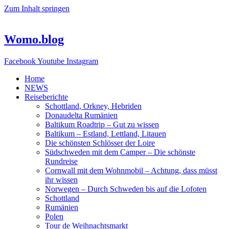
Zum Inhalt springen
Womo.blog
Facebook
Youtube
Instagram
Home
NEWS
Reiseberichte
Schottland, Orkney, Hebriden
Donaudelta Rumänien
Baltikum Roadtrip – Gut zu wissen
Baltikum – Estland, Lettland, Litauen
Die schönsten Schlösser der Loire
Südschweden mit dem Camper – Die schönste
Rundreise
Cornwall mit dem Wohnmobil – Achtung, dass müsst
ihr wissen
Norwegen – Durch Schweden bis auf die Lofoten
Schottland
Rumänien
Polen
Tour de Weihnachtsmarkt