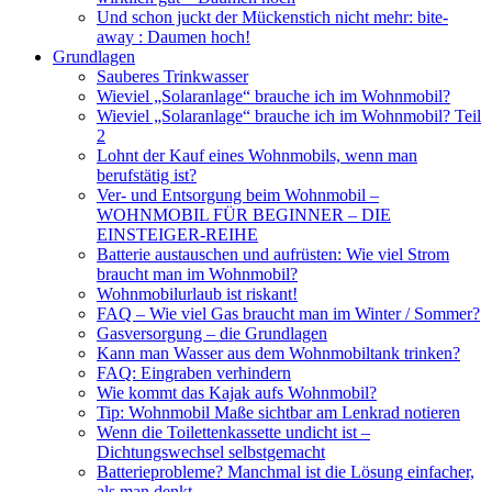
Und schon juckt der Mückenstich nicht mehr: bite-
away : Daumen hoch!
Grundlagen
Sauberes Trinkwasser
Wieviel „Solaranlage“ brauche ich im Wohnmobil?
Wieviel „Solaranlage“ brauche ich im Wohnmobil? Teil
2
Lohnt der Kauf eines Wohnmobils, wenn man
berufstätig ist?
Ver- und Entsorgung beim Wohnmobil –
WOHNMOBIL FÜR BEGINNER – DIE
EINSTEIGER-REIHE
Batterie austauschen und aufrüsten: Wie viel Strom
braucht man im Wohnmobil?
Wohnmobilurlaub ist riskant!
FAQ – Wie viel Gas braucht man im Winter / Sommer?
Gasversorgung – die Grundlagen
Kann man Wasser aus dem Wohnmobiltank trinken?
FAQ: Eingraben verhindern
Wie kommt das Kajak aufs Wohnmobil?
Tip: Wohnmobil Maße sichtbar am Lenkrad notieren
Wenn die Toilettenkassette undicht ist –
Dichtungswechsel selbstgemacht
Batterieprobleme? Manchmal ist die Lösung einfacher,
als man denkt