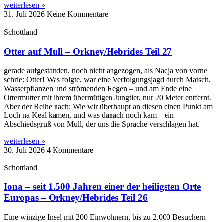
weiterlesen »
31. Juli 2026
Keine Kommentare
Schottland
Otter auf Mull – Orkney/Hebrides Teil 27
gerade aufgestanden, noch nicht angezogen, als Nadja von vorne
schrie: Otter! Was folgte, war eine Verfolgungsjagd durch Matsch,
Wasserpflanzen und strömenden Regen – und am Ende eine
Ottermutter mit ihrem übermütigen Jungtier, nur 20 Meter entfernt.
Aber der Reihe nach: Wie wir überhaupt an diesen einen Punkt am
Loch na Keal kamen, und was danach noch kam – ein
Abschiedsgruß von Mull, der uns die Sprache verschlagen hat.
weiterlesen »
30. Juli 2026
4 Kommentare
Schottland
Iona – seit 1.500 Jahren einer der heiligsten Orte
Europas – Orkney/Hebrides Teil 26
Eine winzige Insel mit 200 Einwohnern, bis zu 2.000 Besuchern