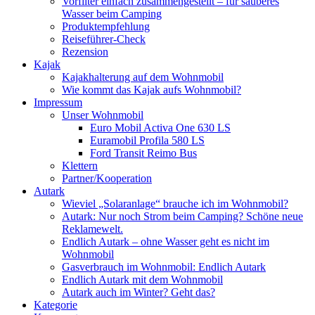
Vorfilter einfach zusammengestellt – für sauberes
Wasser beim Camping
Produktempfehlung
Reiseführer-Check
Rezension
Kajak
Kajakhalterung auf dem Wohnmobil
Wie kommt das Kajak aufs Wohnmobil?
Impressum
Unser Wohnmobil
Euro Mobil Activa One 630 LS
Euramobil Profila 580 LS
Ford Transit Reimo Bus
Klettern
Partner/Kooperation
Autark
Wieviel „Solaranlage“ brauche ich im Wohnmobil?
Autark: Nur noch Strom beim Camping? Schöne neue
Reklamewelt.
Endlich Autark – ohne Wasser geht es nicht im
Wohnmobil
Gasverbrauch im Wohnmobil: Endlich Autark
Endlich Autark mit dem Wohnmobil
Autark auch im Winter? Geht das?
Kategorie