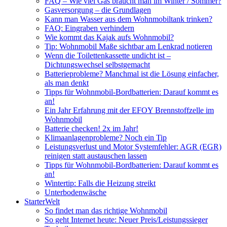
FAQ – Wie viel Gas braucht man im Winter / Sommer?
Gasversorgung – die Grundlagen
Kann man Wasser aus dem Wohnmobiltank trinken?
FAQ: Eingraben verhindern
Wie kommt das Kajak aufs Wohnmobil?
Tip: Wohnmobil Maße sichtbar am Lenkrad notieren
Wenn die Toilettenkassette undicht ist –
Dichtungswechsel selbstgemacht
Batterieprobleme? Manchmal ist die Lösung einfacher,
als man denkt
Tipps für Wohnmobil-Bordbatterien: Darauf kommt es
an!
Ein Jahr Erfahrung mit der EFOY Brennstoffzelle im
Wohnmobil
Batterie checken! 2x im Jahr!
Klimaanlagenprobleme? Noch ein Tip
Leistungsverlust und Motor Systemfehler: AGR (EGR)
reinigen statt austauschen lassen
Tipps für Wohnmobil-Bordbatterien: Darauf kommt es
an!
Wintertip: Falls die Heizung streikt
Unterbodenwäsche
StarterWelt
So findet man das richtige Wohnmobil
So geht Internet heute: Neuer Preis/Leistungssieger