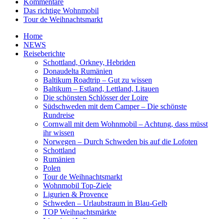
Kommentare
Das richtige Wohnmobil
Tour de Weihnachtsmarkt
Home
NEWS
Reiseberichte
Schottland, Orkney, Hebriden
Donaudelta Rumänien
Baltikum Roadtrip – Gut zu wissen
Baltikum – Estland, Lettland, Litauen
Die schönsten Schlösser der Loire
Südschweden mit dem Camper – Die schönste
Rundreise
Cornwall mit dem Wohnmobil – Achtung, dass müsst
ihr wissen
Norwegen – Durch Schweden bis auf die Lofoten
Schottland
Rumänien
Polen
Tour de Weihnachtsmarkt
Wohnmobil Top-Ziele
Ligurien & Provence
Schweden – Urlaubstraum in Blau-Gelb
TOP Weihnachtsmärkte