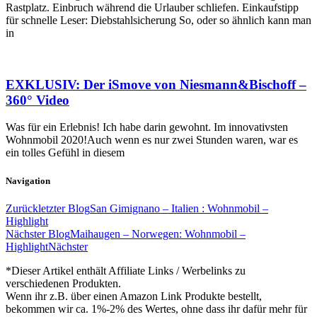
Rastplatz. Einbruch während die Urlauber schliefen. Einkaufstipp
für schnelle Leser: Diebstahlsicherung So, oder so ähnlich kann man
in
EXKLUSIV: Der iSmove von Niesmann&Bischoff –
360° Video
Was für ein Erlebnis! Ich habe darin gewohnt. Im innovativsten
Wohnmobil 2020!Auch wenn es nur zwei Stunden waren, war es
ein tolles Gefühl in diesem
Navigation
Zurück
letzter Blog
San Gimignano – Italien : Wohnmobil –
Highlight
Nächster Blog
Maihaugen – Norwegen: Wohnmobil –
Highlight
Nächster
*Dieser Artikel enthält Affiliate Links / Werbelinks zu
verschiedenen Produkten.
Wenn ihr z.B. über einen Amazon Link Produkte bestellt,
bekommen wir ca. 1%-2% des Wertes, ohne dass ihr dafür mehr für