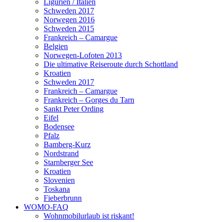
Ligurien / Italien
Schweden 2017
Norwegen 2016
Schweden 2015
Frankreich – Camargue
Belgien
Norwegen-Lofoten 2013
Die ultimative Reiseroute durch Schottland
Kroatien
Schweden 2017
Frankreich – Camargue
Frankreich – Gorges du Tarn
Sankt Peter Ording
Eifel
Bodensee
Pfalz
Bamberg-Kurz
Nordstrand
Starnberger See
Kroatien
Slovenien
Toskana
Fieberbrunn
WOMO-FAQ
Wohnmobilurlaub ist riskant!