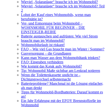
Wieviel „Solaranlage“ brauche ich im Wohnmobil?
Wieviel „Solaranlage“ brauche ich im Wohnmobil? Teil
2
Lohnt der Kauf eines Wohnmobils, wenn man
berufstätig ist?
Ver- und Entsorgung beim Wohnmobil –
WOHNMOBIL FÜR BEGINNER – DIE
EINSTEIGER-REIHE
Batterie austauschen und aufrüsten: Wie viel Strom
braucht man im Wohnmobil?
Wohnmobilurlaub ist riskant!
FAQ – Wie viel Gas braucht man im Winter / Sommer?
Gasversorgung – die Grundlagen
Kann man Wasser aus dem Wohnmobiltank trinken?
FAQ: Eingraben verhindern
Wie kommt das Kajak aufs Wohnmobil?
Tip: Wohnmobil Maße sichtbar am Lenkrad notieren
Wenn die Toilettenkassette undicht ist –
Dichtungswechsel selbstgemacht
Batterieprobleme? Manchmal ist die Lösung einfacher,
als man denkt
Tipps für Wohnmobil-Bordbatterien: Darauf kommt es
an!
Ein Jahr Erfahrung mit der EFOY Brennstoffzelle im
Wohnmobil