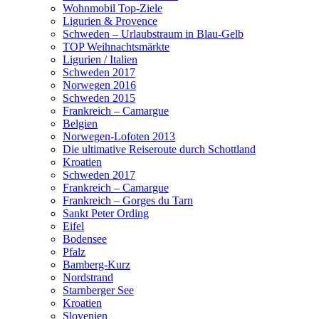
Wohnmobil Top-Ziele
Ligurien & Provence
Schweden – Urlaubstraum in Blau-Gelb
TOP Weihnachtsmärkte
Ligurien / Italien
Schweden 2017
Norwegen 2016
Schweden 2015
Frankreich – Camargue
Belgien
Norwegen-Lofoten 2013
Die ultimative Reiseroute durch Schottland
Kroatien
Schweden 2017
Frankreich – Camargue
Frankreich – Gorges du Tarn
Sankt Peter Ording
Eifel
Bodensee
Pfalz
Bamberg-Kurz
Nordstrand
Starnberger See
Kroatien
Slovenien