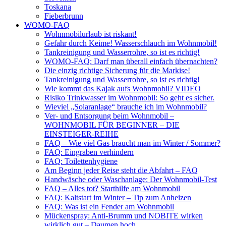
Toskana
Fieberbrunn
WOMO-FAQ
Wohnmobilurlaub ist riskant!
Gefahr durch Keime! Wasserschlauch im Wohnmobil!
Tankreinigung und Wasserrohre, so ist es richtig!
WOMO-FAQ: Darf man überall einfach übernachten?
Die einzig richtige Sicherung für die Markise!
Tankreinigung und Wasserrohre, so ist es richtig!
Wie kommt das Kajak aufs Wohnmobil? VIDEO
Risiko Trinkwasser im Wohnmobil: So geht es sicher.
Wieviel „Solaranlage“ brauche ich im Wohnmobil?
Ver- und Entsorgung beim Wohnmobil –
WOHNMOBIL FÜR BEGINNER – DIE
EINSTEIGER-REIHE
FAQ – Wie viel Gas braucht man im Winter / Sommer?
FAQ: Eingraben verhindern
FAQ: Toilettenhygiene
Am Beginn jeder Reise steht die Abfahrt – FAQ
Handwäsche oder Waschanlage: Der Wohnmobil-Test
FAQ – Alles tot? Starthilfe am Wohnmobil
FAQ: Kaltstart im Winter – Tip zum Anheizen
FAQ: Was ist ein Fender am Wohnmobil
Mückenspray: Anti-Brumm und NOBITE wirken
wirklich gut – Daumen hoch