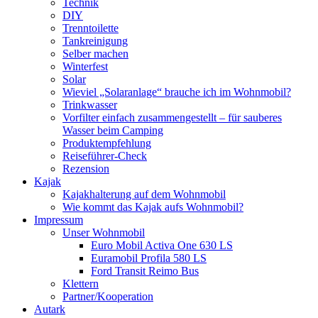
Technik
DIY
Trenntoilette
Tankreinigung
Selber machen
Winterfest
Solar
Wieviel „Solaranlage“ brauche ich im Wohnmobil?
Trinkwasser
Vorfilter einfach zusammengestellt – für sauberes
Wasser beim Camping
Produktempfehlung
Reiseführer-Check
Rezension
Kajak
Kajakhalterung auf dem Wohnmobil
Wie kommt das Kajak aufs Wohnmobil?
Impressum
Unser Wohnmobil
Euro Mobil Activa One 630 LS
Euramobil Profila 580 LS
Ford Transit Reimo Bus
Klettern
Partner/Kooperation
Autark