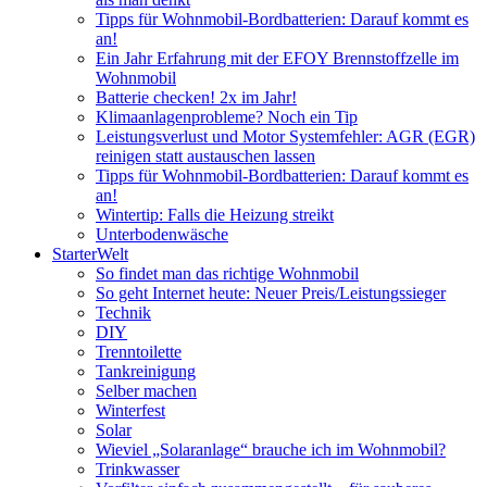
Tipps für Wohnmobil-Bordbatterien: Darauf kommt es
an!
Ein Jahr Erfahrung mit der EFOY Brennstoffzelle im
Wohnmobil
Batterie checken! 2x im Jahr!
Klimaanlagenprobleme? Noch ein Tip
Leistungsverlust und Motor Systemfehler: AGR (EGR)
reinigen statt austauschen lassen
Tipps für Wohnmobil-Bordbatterien: Darauf kommt es
an!
Wintertip: Falls die Heizung streikt
Unterbodenwäsche
StarterWelt
So findet man das richtige Wohnmobil
So geht Internet heute: Neuer Preis/Leistungssieger
Technik
DIY
Trenntoilette
Tankreinigung
Selber machen
Winterfest
Solar
Wieviel „Solaranlage“ brauche ich im Wohnmobil?
Trinkwasser