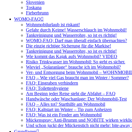
Slovenien
Toskana
Fieberbrunn
WOMO-FAQ
Wohnmobilurlaub ist riskant!
Gefahr durch Keime! Wasserschlauch im Wohnmobil!
Tankreinigung und Wasserrohre, so ist es richtig!
WOMO-FAQ: Darf man überall einfach übernachten?
Die einzig richtige Sicherung für die Markise!
Tankreinigung und Wasserrohre, so ist es richtig!
Wie kommt das Kajak aufs Wohnmobil? VIDEO
Risiko Trinkwasser im Wohnmobil: So geht es sicher.
Wieviel „Solaranlage“ brauche ich im Wohnmobil?
Ver- und Entsorgung beim Wohnmobil – WOHNMO
FAQ – Wie viel Gas braucht man im Winter / Sommer?
FAQ: Eingraben verhindern
FAQ: Toilettenhygiene
Am Beginn jeder Reise steht die Abfahrt – FAQ
Handwäsche oder Waschanlage: Der Wohnmobil-Test
FAQ – Alles tot? Starthilfe am Wohnmobil
FAQ: Kaltstart im Winter – Tip zum Anheizen
FAQ: Was ist ein Fender am Wohnmobil
Mückenspray: Anti-Brumm und NOBITE wirken wirklic
Und schon juckt der Mückenstich nicht mehr: bite-away
Grundlagen