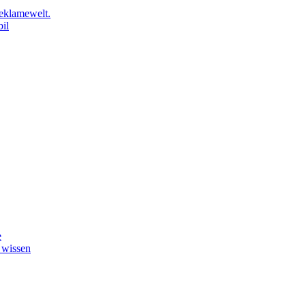
eklamewelt.
il
e
 wissen