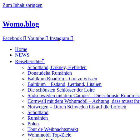
Zum Inhalt springen
Womo.blog
Facebook
Youtube
Instagram
Home
NEWS
Reiseberichte
Schottland, Orkney, Hebriden
Donaudelta Rumänien
Baltikum Roadtrip – Gut zu wissen
Baltikum – Estland, Lettland, Litauen
Die schönsten Schlösser der Loire
Südschweden mit dem Camper – Die schönste Rundreis
Cornwall mit dem Wohnmobil – Achtung, dass müsst ihr
Norwegen – Durch Schweden bis auf die Lofoten
Schottland
Rumänien
Polen
Tour de Weihnachtsmarkt
Wohnmobil Top-Ziele