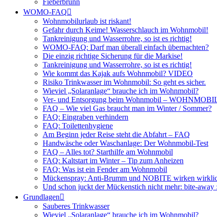
Fieberbrunn
WOMO-FAQ
Wohnmobilurlaub ist riskant!
Gefahr durch Keime! Wasserschlauch im Wohnmobil!
Tankreinigung und Wasserrohre, so ist es richtig!
WOMO-FAQ: Darf man überall einfach übernachten?
Die einzig richtige Sicherung für die Markise!
Tankreinigung und Wasserrohre, so ist es richtig!
Wie kommt das Kajak aufs Wohnmobil? VIDEO
Risiko Trinkwasser im Wohnmobil: So geht es sicher.
Wieviel „Solaranlage“ brauche ich im Wohnmobil?
Ver- und Entsorgung beim Wohnmobil – WOHNMO
FAQ – Wie viel Gas braucht man im Winter / Sommer?
FAQ: Eingraben verhindern
FAQ: Toilettenhygiene
Am Beginn jeder Reise steht die Abfahrt – FAQ
Handwäsche oder Waschanlage: Der Wohnmobil-Test
FAQ – Alles tot? Starthilfe am Wohnmobil
FAQ: Kaltstart im Winter – Tip zum Anheizen
FAQ: Was ist ein Fender am Wohnmobil
Mückenspray: Anti-Brumm und NOBITE wirken wirklic
Und schon juckt der Mückenstich nicht mehr: bite-away
Grundlagen
Sauberes Trinkwasser
Wieviel „Solaranlage“ brauche ich im Wohnmobil?