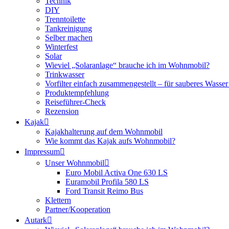
Technik
DIY
Trenntoilette
Tankreinigung
Selber machen
Winterfest
Solar
Wieviel „Solaranlage“ brauche ich im Wohnmobil?
Trinkwasser
Vorfilter einfach zusammengestellt – für sauberes Wass
Produktempfehlung
Reiseführer-Check
Rezension
Kajak
Kajakhalterung auf dem Wohnmobil
Wie kommt das Kajak aufs Wohnmobil?
Impressum
Unser Wohnmobil
Euro Mobil Activa One 630 LS
Euramobil Profila 580 LS
Ford Transit Reimo Bus
Klettern
Partner/Kooperation
Autark