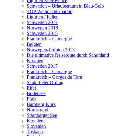
Ligurien & Provence
Schweden – Urlaubstraum in Blau-Gelb
TOP Weihnachtsmärkte
Ligurien / Italien
Schweden 2017
Norwegen 2016
Schweden 2015
Frankreich – Camargue
Belgien
Norwegen-Lofoten 2013
Die ultimative Reiseroute durch Schottland
Kroatien
Schweden 2017
Frankreich – Camargue
Frankreich – Gorges du Tarn
Sankt Peter Ording
Eifel
Bodensee
Pfalz
Bamberg-Kurz
Nordstrand
Starnberger See
Kroatien
Slovenien
Toskana