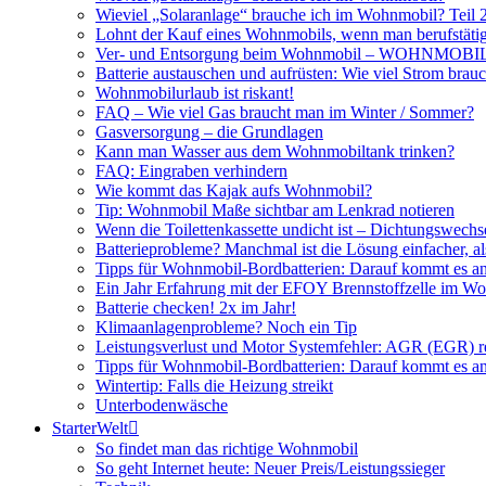
Wieviel „Solaranlage“ brauche ich im Wohnmobil? Teil 
Lohnt der Kauf eines Wohnmobils, wenn man berufstätig
Ver- und Entsorgung beim Wohnmobil – WOHNMO
Batterie austauschen und aufrüsten: Wie viel Strom br
Wohnmobilurlaub ist riskant!
FAQ – Wie viel Gas braucht man im Winter / Sommer?
Gasversorgung – die Grundlagen
Kann man Wasser aus dem Wohnmobiltank trinken?
FAQ: Eingraben verhindern
Wie kommt das Kajak aufs Wohnmobil?
Tip: Wohnmobil Maße sichtbar am Lenkrad notieren
Wenn die Toilettenkassette undicht ist – Dichtungswechs
Batterieprobleme? Manchmal ist die Lösung einfacher, a
Tipps für Wohnmobil-Bordbatterien: Darauf kommt es a
Ein Jahr Erfahrung mit der EFOY Brennstoffzelle im W
Batterie checken! 2x im Jahr!
Klimaanlagenprobleme? Noch ein Tip
Leistungsverlust und Motor Systemfehler: AGR (EGR) rei
Tipps für Wohnmobil-Bordbatterien: Darauf kommt es a
Wintertip: Falls die Heizung streikt
Unterbodenwäsche
StarterWelt
So findet man das richtige Wohnmobil
So geht Internet heute: Neuer Preis/Leistungssieger