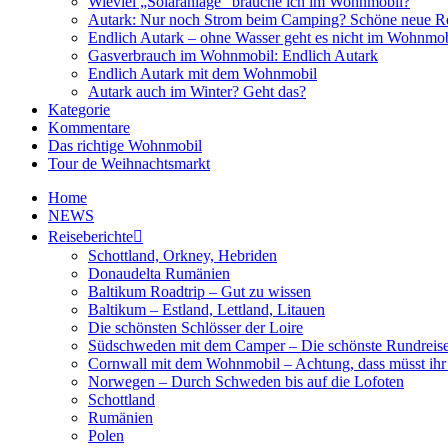
Wieviel „Solaranlage“ brauche ich im Wohnmobil?
Autark: Nur noch Strom beim Camping? Schöne neue R
Endlich Autark – ohne Wasser geht es nicht im Wohnmob
Gasverbrauch im Wohnmobil: Endlich Autark
Endlich Autark mit dem Wohnmobil
Autark auch im Winter? Geht das?
Kategorie
Kommentare
Das richtige Wohnmobil
Tour de Weihnachtsmarkt
Home
NEWS
Reiseberichte
Schottland, Orkney, Hebriden
Donaudelta Rumänien
Baltikum Roadtrip – Gut zu wissen
Baltikum – Estland, Lettland, Litauen
Die schönsten Schlösser der Loire
Südschweden mit dem Camper – Die schönste Rundreis
Cornwall mit dem Wohnmobil – Achtung, dass müsst ihr
Norwegen – Durch Schweden bis auf die Lofoten
Schottland
Rumänien
Polen