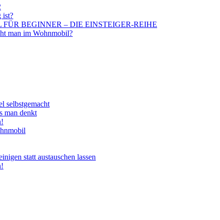
2
 ist?
BIL FÜR BEGINNER – DIE EINSTEIGER-REIHE
aucht man im Wohnmobil?
el selbstgemacht
ls man denkt
n!
ohnmobil
nigen statt austauschen lassen
n!