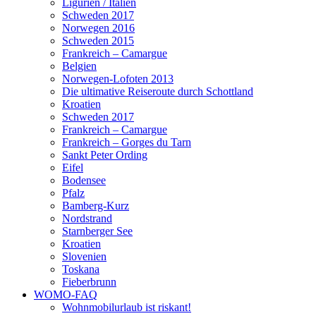
Ligurien / Italien
Schweden 2017
Norwegen 2016
Schweden 2015
Frankreich – Camargue
Belgien
Norwegen-Lofoten 2013
Die ultimative Reiseroute durch Schottland
Kroatien
Schweden 2017
Frankreich – Camargue
Frankreich – Gorges du Tarn
Sankt Peter Ording
Eifel
Bodensee
Pfalz
Bamberg-Kurz
Nordstrand
Starnberger See
Kroatien
Slovenien
Toskana
Fieberbrunn
WOMO-FAQ
Wohnmobilurlaub ist riskant!