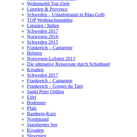
Wohnmobil Top-Ziele
Ligurien & Provence
Schweden – Urlaubstraum in Blau-Gelb
TOP Weihnachtsmärkte
Ligurien / Italien
Schweden 2017
Norwegen 2016
Schweden 2015
Frankreich – Camargue
Belgien
Norwegen-Lofoten 2013
Die ultimative Reiseroute durch Schottland
Kroatien
Schweden 2017
Frankreich – Camargue
Frankreich – Gorges du Tarn
Sankt Peter Ording
Eifel
Bodensee
Pfalz
Bamberg-Kurz
Nordstrand
Starnberger See
Kroatien
Slovenien