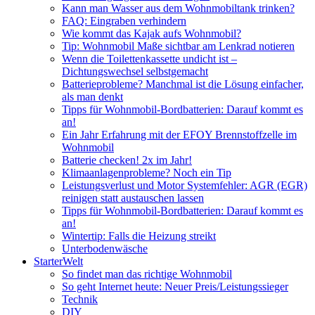
Kann man Wasser aus dem Wohnmobiltank trinken?
FAQ: Eingraben verhindern
Wie kommt das Kajak aufs Wohnmobil?
Tip: Wohnmobil Maße sichtbar am Lenkrad notieren
Wenn die Toilettenkassette undicht ist –
Dichtungswechsel selbstgemacht
Batterieprobleme? Manchmal ist die Lösung einfacher,
als man denkt
Tipps für Wohnmobil-Bordbatterien: Darauf kommt es
an!
Ein Jahr Erfahrung mit der EFOY Brennstoffzelle im
Wohnmobil
Batterie checken! 2x im Jahr!
Klimaanlagenprobleme? Noch ein Tip
Leistungsverlust und Motor Systemfehler: AGR (EGR)
reinigen statt austauschen lassen
Tipps für Wohnmobil-Bordbatterien: Darauf kommt es
an!
Wintertip: Falls die Heizung streikt
Unterbodenwäsche
StarterWelt
So findet man das richtige Wohnmobil
So geht Internet heute: Neuer Preis/Leistungssieger
Technik
DIY