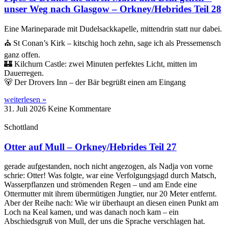
unser Weg nach Glasgow – Orkney/Hebrides Teil 28
Eine Marineparade mit Dudelsackkapelle, mittendrin statt nur dabei.
⛪ St Conan’s Kirk – kitschig hoch zehn, sage ich als Pressemensch
ganz offen.
🏰 Kilchurn Castle: zwei Minuten perfektes Licht, mitten im
Dauerregen.
🐻 Der Drovers Inn – der Bär begrüßt einen am Eingang
weiterlesen »
31. Juli 2026
Keine Kommentare
Schottland
Otter auf Mull – Orkney/Hebrides Teil 27
gerade aufgestanden, noch nicht angezogen, als Nadja von vorne
schrie: Otter! Was folgte, war eine Verfolgungsjagd durch Matsch,
Wasserpflanzen und strömenden Regen – und am Ende eine
Ottermutter mit ihrem übermütigen Jungtier, nur 20 Meter entfernt.
Aber der Reihe nach: Wie wir überhaupt an diesen einen Punkt am
Loch na Keal kamen, und was danach noch kam – ein
Abschiedsgruß von Mull, der uns die Sprache verschlagen hat.