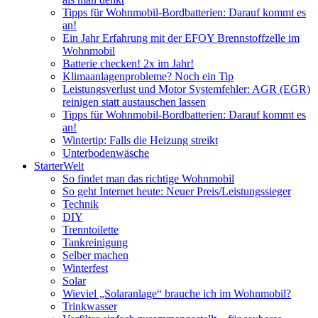
Tipps für Wohnmobil-Bordbatterien: Darauf kommt es
an!
Ein Jahr Erfahrung mit der EFOY Brennstoffzelle im
Wohnmobil
Batterie checken! 2x im Jahr!
Klimaanlagenprobleme? Noch ein Tip
Leistungsverlust und Motor Systemfehler: AGR (EGR)
reinigen statt austauschen lassen
Tipps für Wohnmobil-Bordbatterien: Darauf kommt es
an!
Wintertip: Falls die Heizung streikt
Unterbodenwäsche
StarterWelt
So findet man das richtige Wohnmobil
So geht Internet heute: Neuer Preis/Leistungssieger
Technik
DIY
Trenntoilette
Tankreinigung
Selber machen
Winterfest
Solar
Wieviel „Solaranlage“ brauche ich im Wohnmobil?
Trinkwasser