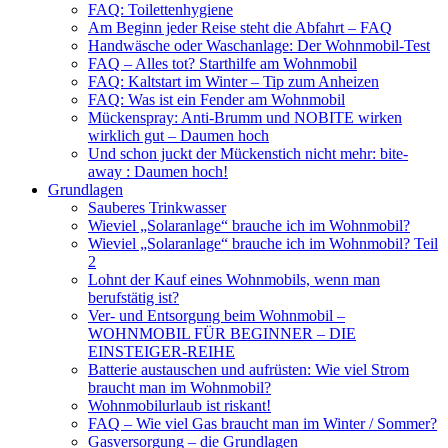
FAQ: Toilettenhygiene
Am Beginn jeder Reise steht die Abfahrt – FAQ
Handwäsche oder Waschanlage: Der Wohnmobil-Test
FAQ – Alles tot? Starthilfe am Wohnmobil
FAQ: Kaltstart im Winter – Tip zum Anheizen
FAQ: Was ist ein Fender am Wohnmobil
Mückenspray: Anti-Brumm und NOBITE wirken
wirklich gut – Daumen hoch
Und schon juckt der Mückenstich nicht mehr: bite-
away : Daumen hoch!
Grundlagen
Sauberes Trinkwasser
Wieviel „Solaranlage“ brauche ich im Wohnmobil?
Wieviel „Solaranlage“ brauche ich im Wohnmobil? Teil
2
Lohnt der Kauf eines Wohnmobils, wenn man
berufstätig ist?
Ver- und Entsorgung beim Wohnmobil –
WOHNMOBIL FÜR BEGINNER – DIE
EINSTEIGER-REIHE
Batterie austauschen und aufrüsten: Wie viel Strom
braucht man im Wohnmobil?
Wohnmobilurlaub ist riskant!
FAQ – Wie viel Gas braucht man im Winter / Sommer?
Gasversorgung – die Grundlagen