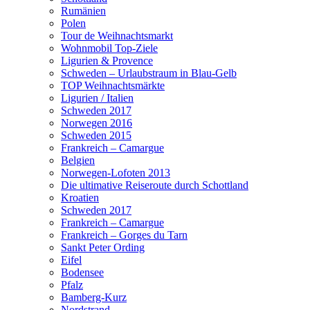
Rumänien
Polen
Tour de Weihnachtsmarkt
Wohnmobil Top-Ziele
Ligurien & Provence
Schweden – Urlaubstraum in Blau-Gelb
TOP Weihnachtsmärkte
Ligurien / Italien
Schweden 2017
Norwegen 2016
Schweden 2015
Frankreich – Camargue
Belgien
Norwegen-Lofoten 2013
Die ultimative Reiseroute durch Schottland
Kroatien
Schweden 2017
Frankreich – Camargue
Frankreich – Gorges du Tarn
Sankt Peter Ording
Eifel
Bodensee
Pfalz
Bamberg-Kurz
Nordstrand