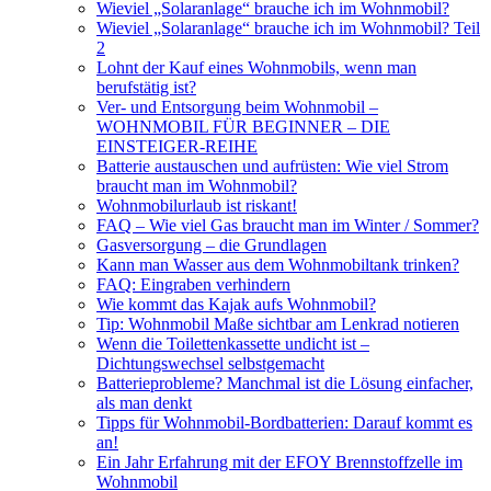
Wieviel „Solaranlage“ brauche ich im Wohnmobil?
Wieviel „Solaranlage“ brauche ich im Wohnmobil? Teil
2
Lohnt der Kauf eines Wohnmobils, wenn man
berufstätig ist?
Ver- und Entsorgung beim Wohnmobil –
WOHNMOBIL FÜR BEGINNER – DIE
EINSTEIGER-REIHE
Batterie austauschen und aufrüsten: Wie viel Strom
braucht man im Wohnmobil?
Wohnmobilurlaub ist riskant!
FAQ – Wie viel Gas braucht man im Winter / Sommer?
Gasversorgung – die Grundlagen
Kann man Wasser aus dem Wohnmobiltank trinken?
FAQ: Eingraben verhindern
Wie kommt das Kajak aufs Wohnmobil?
Tip: Wohnmobil Maße sichtbar am Lenkrad notieren
Wenn die Toilettenkassette undicht ist –
Dichtungswechsel selbstgemacht
Batterieprobleme? Manchmal ist die Lösung einfacher,
als man denkt
Tipps für Wohnmobil-Bordbatterien: Darauf kommt es
an!
Ein Jahr Erfahrung mit der EFOY Brennstoffzelle im
Wohnmobil