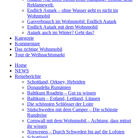
Reklamewelt.
Endlich Autark – ohne Wasser geht es nicht im
Wohnmobil
Gasverbrauch im Wohnmobil: Endlich Autark
Endlich Autark mit dem Wohnmobil
Autark auch im Winter? Geht das?
Kategorie
Kommentare
Das richtige Wohnmobil
Tour de Weihnachtsmarkt
Home
NEWS
Reiseberichte
Schottland, Orkney, Hebriden
Donaudelta Rumänien
Baltikum Roadtrip – Gut zu wissen
Baltikum – Estland, Lettland, Litauen
Die schönsten Schlösser der Loire
Südschweden mit dem Camper – Die schönste
Rundreise
Cornwall mit dem Wohnmobil – Achtung, dass müsst
ihr wissen
Norwegen – Durch Schweden bis auf die Lofoten
Schottland