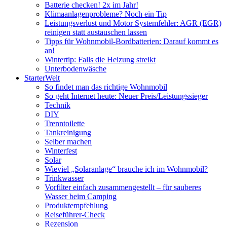
Batterie checken! 2x im Jahr!
Klimaanlagenprobleme? Noch ein Tip
Leistungsverlust und Motor Systemfehler: AGR (EGR)
reinigen statt austauschen lassen
Tipps für Wohnmobil-Bordbatterien: Darauf kommt es
an!
Wintertip: Falls die Heizung streikt
Unterbodenwäsche
StarterWelt
So findet man das richtige Wohnmobil
So geht Internet heute: Neuer Preis/Leistungssieger
Technik
DIY
Trenntoilette
Tankreinigung
Selber machen
Winterfest
Solar
Wieviel „Solaranlage“ brauche ich im Wohnmobil?
Trinkwasser
Vorfilter einfach zusammengestellt – für sauberes
Wasser beim Camping
Produktempfehlung
Reiseführer-Check
Rezension