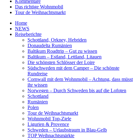
Kommentare
Das richtige Wohnmobil
Tour de Weihnachtsmarkt
Home
NEWS
Reiseberichte
Schottland, Orkney, Hebriden
Donaudelta Rumänien
Baltikum Roadtrip – Gut zu wissen
Baltikum – Estland, Lettland, Litauen
Die schönsten Schlösser der Loire
Südschweden mit dem Camper – Die schönste
Rundreise
Cornwall mit dem Wohnmobil – Achtung, dass müsst
ihr wissen
Norwegen – Durch Schweden bis auf die Lofoten
Schottland
Rumänien
Polen
Tour de Weihnachtsmarkt
Wohnmobil Top-Ziele
Ligurien & Provence
Schweden – Urlaubstraum in Blau-Gelb
TOP Weihnachtsmärkte