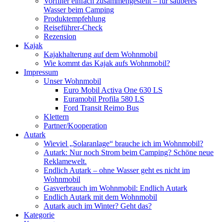
Vorfilter einfach zusammengestellt – für sauberes
Wasser beim Camping
Produktempfehlung
Reiseführer-Check
Rezension
Kajak
Kajakhalterung auf dem Wohnmobil
Wie kommt das Kajak aufs Wohnmobil?
Impressum
Unser Wohnmobil
Euro Mobil Activa One 630 LS
Euramobil Profila 580 LS
Ford Transit Reimo Bus
Klettern
Partner/Kooperation
Autark
Wieviel „Solaranlage“ brauche ich im Wohnmobil?
Autark: Nur noch Strom beim Camping? Schöne neue
Reklamewelt.
Endlich Autark – ohne Wasser geht es nicht im
Wohnmobil
Gasverbrauch im Wohnmobil: Endlich Autark
Endlich Autark mit dem Wohnmobil
Autark auch im Winter? Geht das?
Kategorie