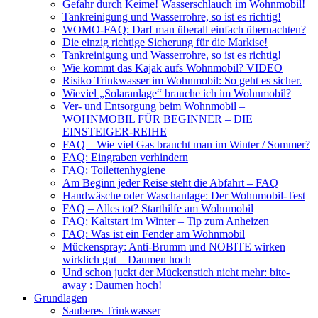
Gefahr durch Keime! Wasserschlauch im Wohnmobil!
Tankreinigung und Wasserrohre, so ist es richtig!
WOMO-FAQ: Darf man überall einfach übernachten?
Die einzig richtige Sicherung für die Markise!
Tankreinigung und Wasserrohre, so ist es richtig!
Wie kommt das Kajak aufs Wohnmobil? VIDEO
Risiko Trinkwasser im Wohnmobil: So geht es sicher.
Wieviel „Solaranlage“ brauche ich im Wohnmobil?
Ver- und Entsorgung beim Wohnmobil –
WOHNMOBIL FÜR BEGINNER – DIE
EINSTEIGER-REIHE
FAQ – Wie viel Gas braucht man im Winter / Sommer?
FAQ: Eingraben verhindern
FAQ: Toilettenhygiene
Am Beginn jeder Reise steht die Abfahrt – FAQ
Handwäsche oder Waschanlage: Der Wohnmobil-Test
FAQ – Alles tot? Starthilfe am Wohnmobil
FAQ: Kaltstart im Winter – Tip zum Anheizen
FAQ: Was ist ein Fender am Wohnmobil
Mückenspray: Anti-Brumm und NOBITE wirken
wirklich gut – Daumen hoch
Und schon juckt der Mückenstich nicht mehr: bite-
away : Daumen hoch!
Grundlagen
Sauberes Trinkwasser