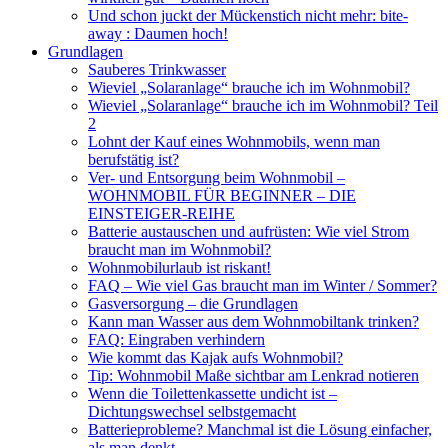
Und schon juckt der Mückenstich nicht mehr: bite-
away : Daumen hoch!
Grundlagen
Sauberes Trinkwasser
Wieviel „Solaranlage“ brauche ich im Wohnmobil?
Wieviel „Solaranlage“ brauche ich im Wohnmobil? Teil
2
Lohnt der Kauf eines Wohnmobils, wenn man
berufstätig ist?
Ver- und Entsorgung beim Wohnmobil –
WOHNMOBIL FÜR BEGINNER – DIE
EINSTEIGER-REIHE
Batterie austauschen und aufrüsten: Wie viel Strom
braucht man im Wohnmobil?
Wohnmobilurlaub ist riskant!
FAQ – Wie viel Gas braucht man im Winter / Sommer?
Gasversorgung – die Grundlagen
Kann man Wasser aus dem Wohnmobiltank trinken?
FAQ: Eingraben verhindern
Wie kommt das Kajak aufs Wohnmobil?
Tip: Wohnmobil Maße sichtbar am Lenkrad notieren
Wenn die Toilettenkassette undicht ist –
Dichtungswechsel selbstgemacht
Batterieprobleme? Manchmal ist die Lösung einfacher,
als man denkt