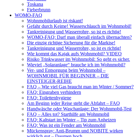
Toskana
Fieberbrunn
WOMO-FAQ
Wohnmobilurlaub ist riskant!
Gefahr durch Keime! Wasserschlauch im Wohnmobil!
Tankreinigung und Wasserrohre, so ist es richtig!
WOMO-FAQ: Darf man überall einfach übernachten?
Die einzig richtige Sicherung für die Markise!
Tankreinigung und Wasserrohre, so ist es richtig!
Wie kommt das Kajak aufs Wohnmobil? VIDEO
Risiko Trinkwasser im Wohnmobil: So geht es sicher.
Wieviel „Solaranlage“ brauche ich im Wohnmobil?
Ver- und Entsorgung beim Wohnmobil –
WOHNMOBIL FÜR BEGINNER – DIE
EINSTEIGER-REIHE
FAQ – Wie viel Gas braucht man im Winter / Sommer?
FAQ: Eingraben verhindern
FAQ: Toilettenhygiene
Am Beginn jeder Reise steht die Abfahrt – FAQ
Handwäsche oder Waschanlage: Der Wohnmobil-Test
FAQ – Alles tot? Starthilfe am Wohnmobil
FAQ: Kaltstart im Winter – Tip zum Anheizen
FAQ: Was ist ein Fender am Wohnmobil
Mückenspray: Anti-Brumm und NOBITE wirken
wirklich gut – Daumen hoch