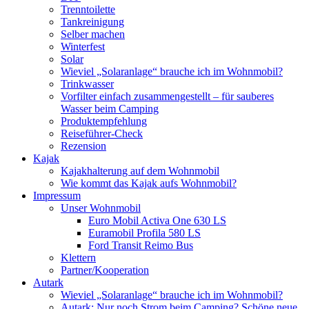
Trenntoilette
Tankreinigung
Selber machen
Winterfest
Solar
Wieviel „Solaranlage“ brauche ich im Wohnmobil?
Trinkwasser
Vorfilter einfach zusammengestellt – für sauberes
Wasser beim Camping
Produktempfehlung
Reiseführer-Check
Rezension
Kajak
Kajakhalterung auf dem Wohnmobil
Wie kommt das Kajak aufs Wohnmobil?
Impressum
Unser Wohnmobil
Euro Mobil Activa One 630 LS
Euramobil Profila 580 LS
Ford Transit Reimo Bus
Klettern
Partner/Kooperation
Autark
Wieviel „Solaranlage“ brauche ich im Wohnmobil?
Autark: Nur noch Strom beim Camping? Schöne neue