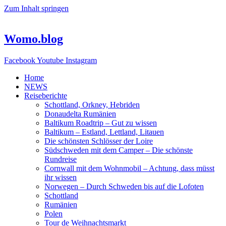
Zum Inhalt springen
Womo.blog
Facebook
Youtube
Instagram
Home
NEWS
Reiseberichte
Schottland, Orkney, Hebriden
Donaudelta Rumänien
Baltikum Roadtrip – Gut zu wissen
Baltikum – Estland, Lettland, Litauen
Die schönsten Schlösser der Loire
Südschweden mit dem Camper – Die schönste
Rundreise
Cornwall mit dem Wohnmobil – Achtung, dass müsst
ihr wissen
Norwegen – Durch Schweden bis auf die Lofoten
Schottland
Rumänien
Polen
Tour de Weihnachtsmarkt