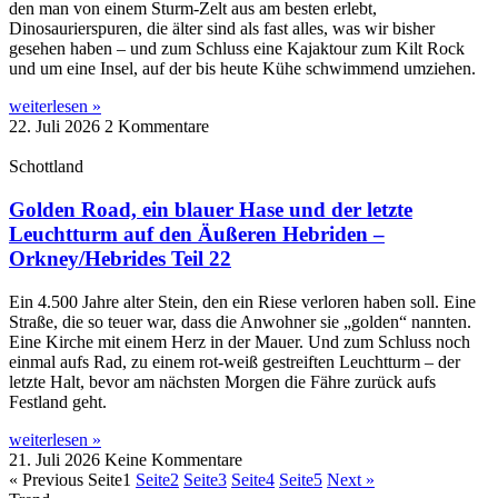
den man von einem Sturm-Zelt aus am besten erlebt,
Dinosaurierspuren, die älter sind als fast alles, was wir bisher
gesehen haben – und zum Schluss eine Kajaktour zum Kilt Rock
und um eine Insel, auf der bis heute Kühe schwimmend umziehen.
weiterlesen »
22. Juli 2026
2 Kommentare
Schottland
Golden Road, ein blauer Hase und der letzte
Leuchtturm auf den Äußeren Hebriden –
Orkney/Hebrides Teil 22
Ein 4.500 Jahre alter Stein, den ein Riese verloren haben soll. Eine
Straße, die so teuer war, dass die Anwohner sie „golden“ nannten.
Eine Kirche mit einem Herz in der Mauer. Und zum Schluss noch
einmal aufs Rad, zu einem rot-weiß gestreiften Leuchtturm – der
letzte Halt, bevor am nächsten Morgen die Fähre zurück aufs
Festland geht.
weiterlesen »
21. Juli 2026
Keine Kommentare
« Previous
Seite
1
Seite
2
Seite
3
Seite
4
Seite
5
Next »