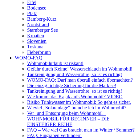
Eifel
Bodensee
Pfalz
Bamberg-Kurz
Nordstrand
Starnberger See
Kroatien
Slovenien
Toskana
Fieberbrunn
WOMO-FAQ
Wohnmobilurlaub ist riskant!
Gefahr durch Keime! Wasserschlauch im Wohnmobil!
Tankreinigung und Wasserrohre, so ist es richtig!
WOMO-FAQ: Darf man überall einfach übernachten?
Die einzig richtige Sicherung für die Markise!
Tankreinigung und Wasserrohre, so ist es richtig!
Wie kommt das Kajak aufs Wohnmobil? VIDEO
Risiko Trinkwasser im Wohnmobil: So geht es sicher.
Wieviel „Solaranlage“ brauche ich im Wohnmobil?
Ver- und Entsorgung beim Wohnmobil –
WOHNMOBIL FÜR BEGINNER – DIE
EINSTEIGER-REIHE
FAQ – Wie viel Gas braucht man im Winter / Sommer?
FAQ: Eingraben verhindern