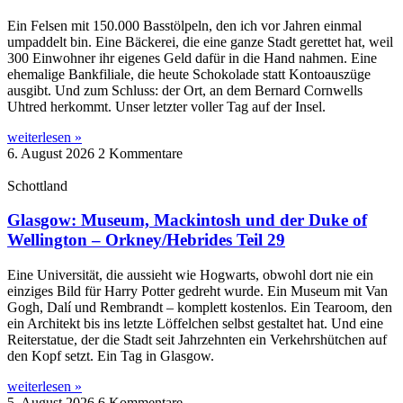
Ein Felsen mit 150.000 Basstölpeln, den ich vor Jahren einmal
umpaddelt bin. Eine Bäckerei, die eine ganze Stadt gerettet hat, weil
300 Einwohner ihr eigenes Geld dafür in die Hand nahmen. Eine
ehemalige Bankfiliale, die heute Schokolade statt Kontoauszüge
ausgibt. Und zum Schluss: der Ort, an dem Bernard Cornwells
Uhtred herkommt. Unser letzter voller Tag auf der Insel.
weiterlesen »
6. August 2026
2 Kommentare
Schottland
Glasgow: Museum, Mackintosh und der Duke of
Wellington – Orkney/Hebrides Teil 29
Eine Universität, die aussieht wie Hogwarts, obwohl dort nie ein
einziges Bild für Harry Potter gedreht wurde. Ein Museum mit Van
Gogh, Dalí und Rembrandt – komplett kostenlos. Ein Tearoom, den
ein Architekt bis ins letzte Löffelchen selbst gestaltet hat. Und eine
Reiterstatue, der die Stadt seit Jahrzehnten ein Verkehrshütchen auf
den Kopf setzt. Ein Tag in Glasgow.
weiterlesen »
5. August 2026
6 Kommentare