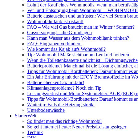
Lohnt der Kauf eines Wohnmobils, wenn man berufstätig
Ver- und Entsorgung beim Wohnmobil – WOHNMO
Batterie austauschen und aufrüsten: Wie viel Strom br
Wohnmobilurlaub ist riskant!
FAQ – Wie viel Gas braucht man im Winter / Sommer?
Gasversorgung – die Grundlagen
Kann man Wasser aus dem Wohnmobiltank trinken?
FAQ: Eingraben verhindern
Wie kommt das Kajak aufs Wohnmobil?
Tip: Wohnmobil Maße sichtbar am Lenkrad notieren
Wenn die Toilettenkassette undicht ist – Dichtungswechs
Batterieprobleme? Manchmal ist die Lösung einfacher, a
Tipps für Wohnmobil-Bordbatterien: Darauf kommt es a
Ein Jahr Erfahrung mit der EFOY Brennstoffzelle im W
Batterie checken! 2x im Jahr!
Klimaanlagenprobleme? Noch ein Tip
Leistungsverlust und Motor Systemfehler: AGR (EGR) rei
Tipps für Wohnmobil-Bordbatterien: Darauf kommt es a
Wintertip: Falls die Heizung streikt
Unterbodenwäsche
StarterWelt
So findet man das richtige Wohnmobil
So geht Internet heute: Neuer Preis/Leistungssieger
Technik
DIY