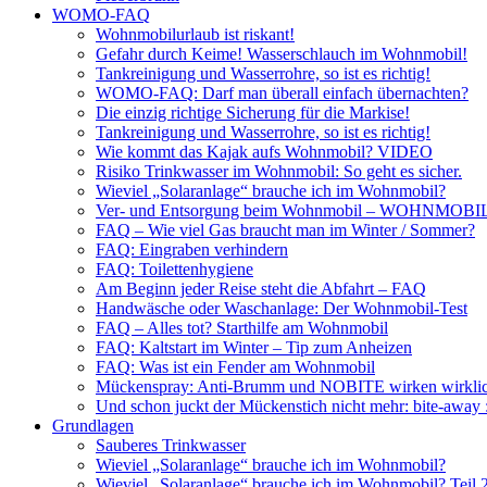
WOMO-FAQ
Wohnmobilurlaub ist riskant!
Gefahr durch Keime! Wasserschlauch im Wohnmobil!
Tankreinigung und Wasserrohre, so ist es richtig!
WOMO-FAQ: Darf man überall einfach übernachten?
Die einzig richtige Sicherung für die Markise!
Tankreinigung und Wasserrohre, so ist es richtig!
Wie kommt das Kajak aufs Wohnmobil? VIDEO
Risiko Trinkwasser im Wohnmobil: So geht es sicher.
Wieviel „Solaranlage“ brauche ich im Wohnmobil?
Ver- und Entsorgung beim Wohnmobil – WOHNMO
FAQ – Wie viel Gas braucht man im Winter / Sommer?
FAQ: Eingraben verhindern
FAQ: Toilettenhygiene
Am Beginn jeder Reise steht die Abfahrt – FAQ
Handwäsche oder Waschanlage: Der Wohnmobil-Test
FAQ – Alles tot? Starthilfe am Wohnmobil
FAQ: Kaltstart im Winter – Tip zum Anheizen
FAQ: Was ist ein Fender am Wohnmobil
Mückenspray: Anti-Brumm und NOBITE wirken wirklic
Und schon juckt der Mückenstich nicht mehr: bite-away
Grundlagen
Sauberes Trinkwasser
Wieviel „Solaranlage“ brauche ich im Wohnmobil?
Wieviel „Solaranlage“ brauche ich im Wohnmobil? Teil 