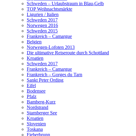
Schweden – Urlaubstraum in Blau-Gelb
TOP Weihnachtsmärkte
Ligurien / Italien
Schweden 2017
Norwegen 2016
Schweden 2015
Frankreich – Camargue
Belgien
Norwegen-Lofoten 2013
Die ultimative Reiseroute durch Schottland
Kroatien
Schweden 2017
Frankreich – Camargue
Frankreich – Gorges du Tarn
Sankt Peter Ording
Eifel
Bodensee
Pfalz
Bamberg-Kurz
Nordstrand
Starnberger See
Kroatien
Slovenien
Toskana
Fieberbrunn