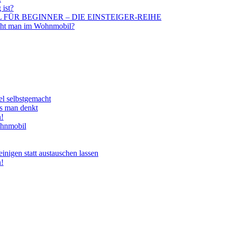
 ist?
BIL FÜR BEGINNER – DIE EINSTEIGER-REIHE
aucht man im Wohnmobil?
el selbstgemacht
ls man denkt
n!
ohnmobil
nigen statt austauschen lassen
n!