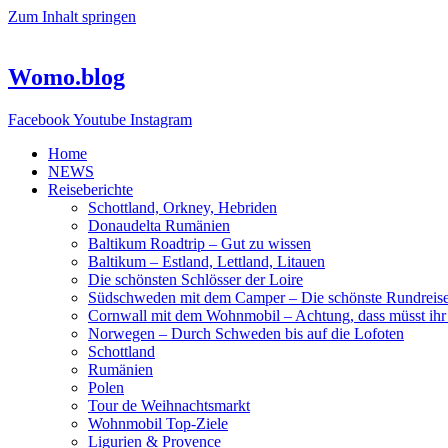
Zum Inhalt springen
Womo.blog
Facebook
Youtube
Instagram
Home
NEWS
Reiseberichte
Schottland, Orkney, Hebriden
Donaudelta Rumänien
Baltikum Roadtrip – Gut zu wissen
Baltikum – Estland, Lettland, Litauen
Die schönsten Schlösser der Loire
Südschweden mit dem Camper – Die schönste Rundreis
Cornwall mit dem Wohnmobil – Achtung, dass müsst ihr
Norwegen – Durch Schweden bis auf die Lofoten
Schottland
Rumänien
Polen
Tour de Weihnachtsmarkt
Wohnmobil Top-Ziele
Ligurien & Provence