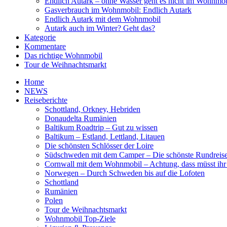
Endlich Autark – ohne Wasser geht es nicht im Wohnmob
Gasverbrauch im Wohnmobil: Endlich Autark
Endlich Autark mit dem Wohnmobil
Autark auch im Winter? Geht das?
Kategorie
Kommentare
Das richtige Wohnmobil
Tour de Weihnachtsmarkt
Home
NEWS
Reiseberichte
Schottland, Orkney, Hebriden
Donaudelta Rumänien
Baltikum Roadtrip – Gut zu wissen
Baltikum – Estland, Lettland, Litauen
Die schönsten Schlösser der Loire
Südschweden mit dem Camper – Die schönste Rundreis
Cornwall mit dem Wohnmobil – Achtung, dass müsst ihr
Norwegen – Durch Schweden bis auf die Lofoten
Schottland
Rumänien
Polen
Tour de Weihnachtsmarkt
Wohnmobil Top-Ziele