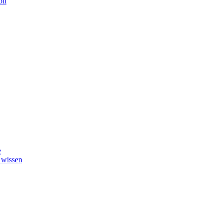
il
e
 wissen