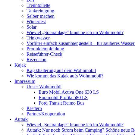
Trenntoilette
Tankreinigung
Selber machen
Winterfest
Solar
Wieviel „Solaranlage“ brauche ich im Wohnmobil?
Trinkwasser
Vorfilter einfach zusammengestellt – für sauberes Wass
Produktempfehlung
Reiseführer-Check
Rezension
Kajak
Kajakhalterung auf dem Wohnmobil
Wie kommt das Kajak aufs Wohnmobil?
Impressum
Unser Wohnmobil
Euro Mobil Activa One 630 LS
Euramobil Profila 580 LS
Ford Transit Reimo Bus
Klettern
Partner/Kooperation
Autark
Wieviel „Solaranlage“ brauche ich im Wohnmobil?
Autark: Nur noch Strom beim Camping? Schöne neue R