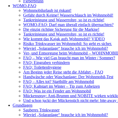
Fieberbrunn
WOMO-FAQ
Wohnmobilurlaub ist riskant!
Gefahr durch Keime! Wasserschlauch im Wohnmobil!
Tankreinigung und Wasserrohre, so ist es richtig!
WOMO-FAQ: Darf man überall einfach übernachten?
Die einzig richtige Sicherung für die Markise!
Tankreinigung und Wasserrohre, so ist es richtig!
Wie kommt das Kajak aufs Wohnmobil? VIDEO
Risiko Trinkwasser im Wohnmobil: So geht es sicher.
Wieviel „Solaranlage“ brauche ich im Wohnmobil?
Ver- und Entsorgung beim Wohnmobil – WOHNMO
FAQ – Wie viel Gas braucht man im Winter / Sommer?
FAQ: Eingraben verhindern
FAQ: Toilettenhygiene
Am Beginn jeder Reise steht die Abfahrt – FAQ
Handwäsche oder Waschanlage: Der Wohnmobil-Test
FAQ – Alles tot? Starthilfe am Wohnmobil
FAQ: Kaltstart im Winter – Tip zum Anheizen
FAQ: Was ist ein Fender am Wohnmobil
Mückenspray: Anti-Brumm und NOBITE wirken wirklic
Und schon juckt der Mückenstich nicht mehr: bite-away
Grundlagen
Sauberes Trinkwasser
Wieviel „Solaranlage“ brauche ich im Wohnmobil?