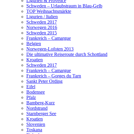
Ligurien & Provence
Schweden – Urlaubstraum in Blau-Gelb
TOP Weihnachtsmärkte
Ligurien / Italien
Schweden 2017
Norwegen 2016
Schweden 2015
Frankreich – Camargue
Belgien
Norwegen-Lofoten 2013
Die ultimative Reiseroute durch Schottland
Kroatien
Schweden 2017
Frankreich – Camargue
Frankreich – Gorges du Tarn
Sankt Peter Ording
Eifel
Bodensee
Pfalz
Bamberg-Kurz
Nordstrand
Starnberger See
Kroatien
Slovenien
Toskana