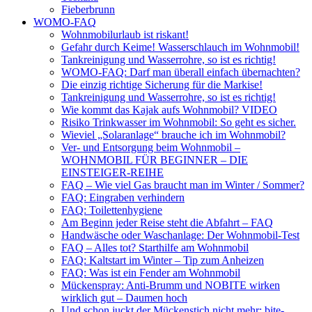
Fieberbrunn
WOMO-FAQ
Wohnmobilurlaub ist riskant!
Gefahr durch Keime! Wasserschlauch im Wohnmobil!
Tankreinigung und Wasserrohre, so ist es richtig!
WOMO-FAQ: Darf man überall einfach übernachten?
Die einzig richtige Sicherung für die Markise!
Tankreinigung und Wasserrohre, so ist es richtig!
Wie kommt das Kajak aufs Wohnmobil? VIDEO
Risiko Trinkwasser im Wohnmobil: So geht es sicher.
Wieviel „Solaranlage“ brauche ich im Wohnmobil?
Ver- und Entsorgung beim Wohnmobil –
WOHNMOBIL FÜR BEGINNER – DIE
EINSTEIGER-REIHE
FAQ – Wie viel Gas braucht man im Winter / Sommer?
FAQ: Eingraben verhindern
FAQ: Toilettenhygiene
Am Beginn jeder Reise steht die Abfahrt – FAQ
Handwäsche oder Waschanlage: Der Wohnmobil-Test
FAQ – Alles tot? Starthilfe am Wohnmobil
FAQ: Kaltstart im Winter – Tip zum Anheizen
FAQ: Was ist ein Fender am Wohnmobil
Mückenspray: Anti-Brumm und NOBITE wirken
wirklich gut – Daumen hoch
Und schon juckt der Mückenstich nicht mehr: bite-