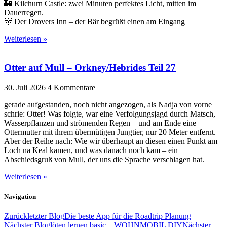
🏰 Kilchurn Castle: zwei Minuten perfektes Licht, mitten im
Dauerregen.
🐻 Der Drovers Inn – der Bär begrüßt einen am Eingang
Weiterlesen »
Otter auf Mull – Orkney/Hebrides Teil 27
30. Juli 2026
4 Kommentare
gerade aufgestanden, noch nicht angezogen, als Nadja von vorne
schrie: Otter! Was folgte, war eine Verfolgungsjagd durch Matsch,
Wasserpflanzen und strömenden Regen – und am Ende eine
Ottermutter mit ihrem übermütigen Jungtier, nur 20 Meter entfernt.
Aber der Reihe nach: Wie wir überhaupt an diesen einen Punkt am
Loch na Keal kamen, und was danach noch kam – ein
Abschiedsgruß von Mull, der uns die Sprache verschlagen hat.
Weiterlesen »
Navigation
Zurück
letzter Blog
Die beste App für die Roadtrip Planung
Nächster Blog
löten lernen basic – WOHNMOBIL DIY
Nächster