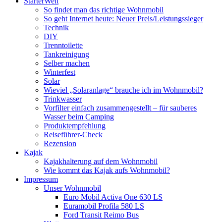
StarterWelt
So findet man das richtige Wohnmobil
So geht Internet heute: Neuer Preis/Leistungssieger
Technik
DIY
Trenntoilette
Tankreinigung
Selber machen
Winterfest
Solar
Wieviel „Solaranlage“ brauche ich im Wohnmobil?
Trinkwasser
Vorfilter einfach zusammengestellt – für sauberes
Wasser beim Camping
Produktempfehlung
Reiseführer-Check
Rezension
Kajak
Kajakhalterung auf dem Wohnmobil
Wie kommt das Kajak aufs Wohnmobil?
Impressum
Unser Wohnmobil
Euro Mobil Activa One 630 LS
Euramobil Profila 580 LS
Ford Transit Reimo Bus