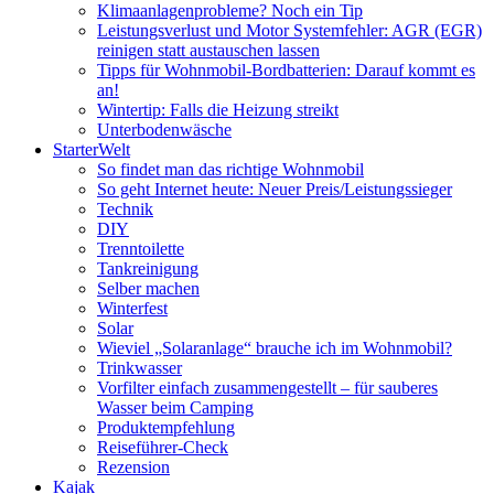
Klimaanlagenprobleme? Noch ein Tip
Leistungsverlust und Motor Systemfehler: AGR (EGR)
reinigen statt austauschen lassen
Tipps für Wohnmobil-Bordbatterien: Darauf kommt es
an!
Wintertip: Falls die Heizung streikt
Unterbodenwäsche
StarterWelt
So findet man das richtige Wohnmobil
So geht Internet heute: Neuer Preis/Leistungssieger
Technik
DIY
Trenntoilette
Tankreinigung
Selber machen
Winterfest
Solar
Wieviel „Solaranlage“ brauche ich im Wohnmobil?
Trinkwasser
Vorfilter einfach zusammengestellt – für sauberes
Wasser beim Camping
Produktempfehlung
Reiseführer-Check
Rezension
Kajak