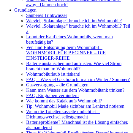
away : Daumen hoch!
Grundlagen
Sauberes Trinkwasser
Wieviel „Solaranlage“ brauche ich im Wohnmobil?
Wieviel „Solaranlage“ brauche ich im Wohnmobil? Teil
2
Lohnt der Kauf eines Wohnmobils, wenn man
berufstätig ist?
Ver- und Entsorgung beim Wohnmobil –
WOHNMOBIL FÜR BEGINNER – DIE
EINSTEIGER-REIHE
Batterie austauschen und aufrüsten: Wie viel Strom
braucht man im Wohnmobil?
Wohnmobilurlaub ist riskant!
FAQ – Wie viel Gas braucht man im Winter / Sommer?
Gasversorgung – die Grundlagen
Kann man Wasser aus dem Wohnmobiltank trinken?
FAQ: Eingraben verhindern
Wie kommt das Kajak aufs Wohnmobil?
Tip: Wohnmobil Maße sichtbar am Lenkrad notieren
Wenn die Toilettenkassette undicht ist –
Dichtungswechsel selbstgemacht
Batterieprobleme? Manchmal ist die Lösung einfacher,
als man denkt
Tipps für Wohnmobil-Bordbatterien: Darauf kommt es