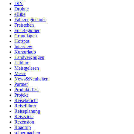
DIY
Drohne
eBike
Fahrzeugtechnik
Freistehen
Für Beginner
Grundlagen
Hotspot
Interview
Kurzurlaub
Landvergnügen
Lithium
Meistgelesen
Messe
News&Neuheiten
Partner
Produkt-Test
Projekt
Reisebericht
Reiseführer
Reiseplanung
Reiseziele
Rezension
Roadtrip
selbermachen