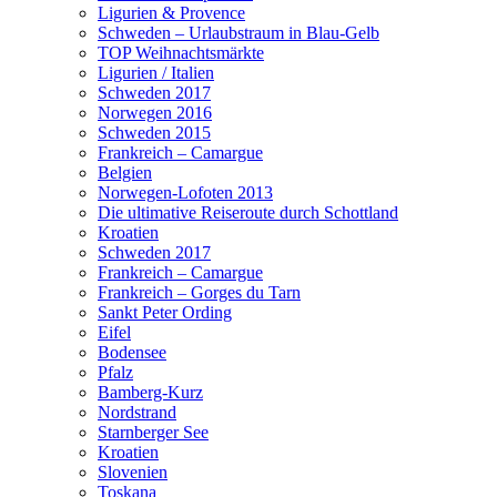
Ligurien & Provence
Schweden – Urlaubstraum in Blau-Gelb
TOP Weihnachtsmärkte
Ligurien / Italien
Schweden 2017
Norwegen 2016
Schweden 2015
Frankreich – Camargue
Belgien
Norwegen-Lofoten 2013
Die ultimative Reiseroute durch Schottland
Kroatien
Schweden 2017
Frankreich – Camargue
Frankreich – Gorges du Tarn
Sankt Peter Ording
Eifel
Bodensee
Pfalz
Bamberg-Kurz
Nordstrand
Starnberger See
Kroatien
Slovenien
Toskana