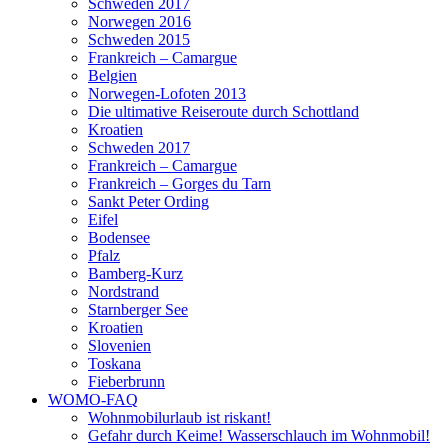
Schweden 2017
Norwegen 2016
Schweden 2015
Frankreich – Camargue
Belgien
Norwegen-Lofoten 2013
Die ultimative Reiseroute durch Schottland
Kroatien
Schweden 2017
Frankreich – Camargue
Frankreich – Gorges du Tarn
Sankt Peter Ording
Eifel
Bodensee
Pfalz
Bamberg-Kurz
Nordstrand
Starnberger See
Kroatien
Slovenien
Toskana
Fieberbrunn
WOMO-FAQ
Wohnmobilurlaub ist riskant!
Gefahr durch Keime! Wasserschlauch im Wohnmobil!