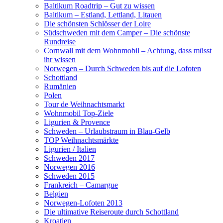
Baltikum Roadtrip – Gut zu wissen
Baltikum – Estland, Lettland, Litauen
Die schönsten Schlösser der Loire
Südschweden mit dem Camper – Die schönste
Rundreise
Cornwall mit dem Wohnmobil – Achtung, dass müsst
ihr wissen
Norwegen – Durch Schweden bis auf die Lofoten
Schottland
Rumänien
Polen
Tour de Weihnachtsmarkt
Wohnmobil Top-Ziele
Ligurien & Provence
Schweden – Urlaubstraum in Blau-Gelb
TOP Weihnachtsmärkte
Ligurien / Italien
Schweden 2017
Norwegen 2016
Schweden 2015
Frankreich – Camargue
Belgien
Norwegen-Lofoten 2013
Die ultimative Reiseroute durch Schottland
Kroatien