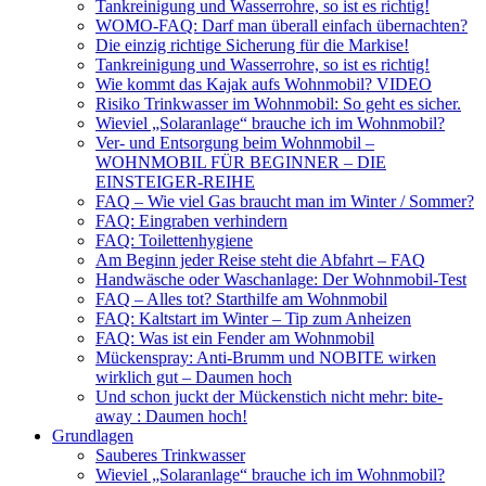
Tankreinigung und Wasserrohre, so ist es richtig!
WOMO-FAQ: Darf man überall einfach übernachten?
Die einzig richtige Sicherung für die Markise!
Tankreinigung und Wasserrohre, so ist es richtig!
Wie kommt das Kajak aufs Wohnmobil? VIDEO
Risiko Trinkwasser im Wohnmobil: So geht es sicher.
Wieviel „Solaranlage“ brauche ich im Wohnmobil?
Ver- und Entsorgung beim Wohnmobil –
WOHNMOBIL FÜR BEGINNER – DIE
EINSTEIGER-REIHE
FAQ – Wie viel Gas braucht man im Winter / Sommer?
FAQ: Eingraben verhindern
FAQ: Toilettenhygiene
Am Beginn jeder Reise steht die Abfahrt – FAQ
Handwäsche oder Waschanlage: Der Wohnmobil-Test
FAQ – Alles tot? Starthilfe am Wohnmobil
FAQ: Kaltstart im Winter – Tip zum Anheizen
FAQ: Was ist ein Fender am Wohnmobil
Mückenspray: Anti-Brumm und NOBITE wirken
wirklich gut – Daumen hoch
Und schon juckt der Mückenstich nicht mehr: bite-
away : Daumen hoch!
Grundlagen
Sauberes Trinkwasser
Wieviel „Solaranlage“ brauche ich im Wohnmobil?