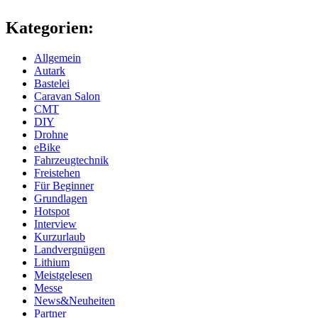
Kategorien:
Allgemein
Autark
Bastelei
Caravan Salon
CMT
DIY
Drohne
eBike
Fahrzeugtechnik
Freistehen
Für Beginner
Grundlagen
Hotspot
Interview
Kurzurlaub
Landvergnügen
Lithium
Meistgelesen
Messe
News&Neuheiten
Partner