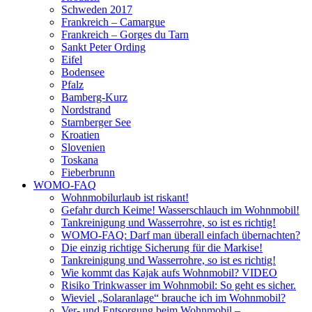
Schweden 2017
Frankreich – Camargue
Frankreich – Gorges du Tarn
Sankt Peter Ording
Eifel
Bodensee
Pfalz
Bamberg-Kurz
Nordstrand
Starnberger See
Kroatien
Slovenien
Toskana
Fieberbrunn
WOMO-FAQ
Wohnmobilurlaub ist riskant!
Gefahr durch Keime! Wasserschlauch im Wohnmobil!
Tankreinigung und Wasserrohre, so ist es richtig!
WOMO-FAQ: Darf man überall einfach übernachten?
Die einzig richtige Sicherung für die Markise!
Tankreinigung und Wasserrohre, so ist es richtig!
Wie kommt das Kajak aufs Wohnmobil? VIDEO
Risiko Trinkwasser im Wohnmobil: So geht es sicher.
Wieviel „Solaranlage“ brauche ich im Wohnmobil?
Ver- und Entsorgung beim Wohnmobil –