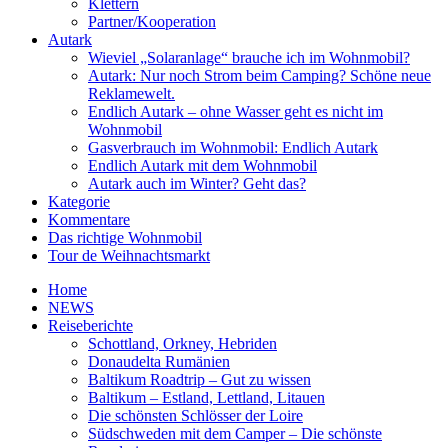
Klettern
Partner/Kooperation
Autark
Wieviel „Solaranlage“ brauche ich im Wohnmobil?
Autark: Nur noch Strom beim Camping? Schöne neue
Reklamewelt.
Endlich Autark – ohne Wasser geht es nicht im
Wohnmobil
Gasverbrauch im Wohnmobil: Endlich Autark
Endlich Autark mit dem Wohnmobil
Autark auch im Winter? Geht das?
Kategorie
Kommentare
Das richtige Wohnmobil
Tour de Weihnachtsmarkt
Home
NEWS
Reiseberichte
Schottland, Orkney, Hebriden
Donaudelta Rumänien
Baltikum Roadtrip – Gut zu wissen
Baltikum – Estland, Lettland, Litauen
Die schönsten Schlösser der Loire
Südschweden mit dem Camper – Die schönste