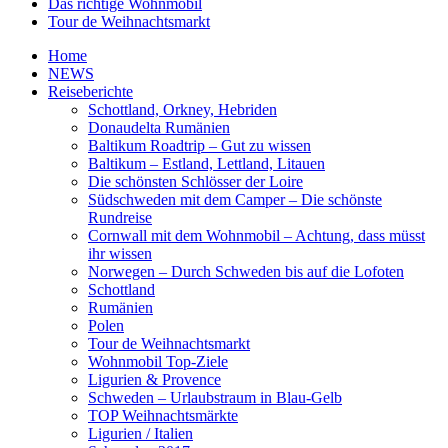
Das richtige Wohnmobil
Tour de Weihnachtsmarkt
Home
NEWS
Reiseberichte
Schottland, Orkney, Hebriden
Donaudelta Rumänien
Baltikum Roadtrip – Gut zu wissen
Baltikum – Estland, Lettland, Litauen
Die schönsten Schlösser der Loire
Südschweden mit dem Camper – Die schönste
Rundreise
Cornwall mit dem Wohnmobil – Achtung, dass müsst
ihr wissen
Norwegen – Durch Schweden bis auf die Lofoten
Schottland
Rumänien
Polen
Tour de Weihnachtsmarkt
Wohnmobil Top-Ziele
Ligurien & Provence
Schweden – Urlaubstraum in Blau-Gelb
TOP Weihnachtsmärkte
Ligurien / Italien