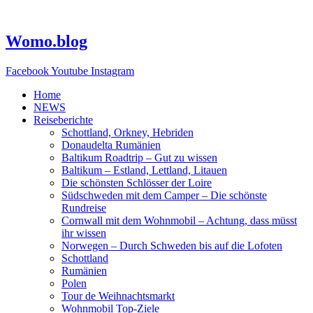
Zum
Inhalt
springen
Womo.blog
Facebook
Youtube
Instagram
Home
NEWS
Reiseberichte
Schottland, Orkney, Hebriden
Donaudelta Rumänien
Baltikum Roadtrip – Gut zu wissen
Baltikum – Estland, Lettland, Litauen
Die schönsten Schlösser der Loire
Südschweden mit dem Camper – Die schönste
Rundreise
Cornwall mit dem Wohnmobil – Achtung, dass müsst
ihr wissen
Norwegen – Durch Schweden bis auf die Lofoten
Schottland
Rumänien
Polen
Tour de Weihnachtsmarkt
Wohnmobil Top-Ziele