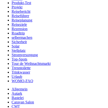
Produkt-Test
Projekt
Reisebericht
Reiseführer
Reiseplanung
Reiseziele
Rezension
Roadtrip
selbermachen
Sicherheit
Solar
Stellplatz
Stromversorgung
Top-Spots
Tour de Weihnachtsmarkt
Trenntoilette
Trinkwasser
Urlaub
WOMO-FAQ
Allgemein
Autark
Bastelei
Caravan Salon
CMT