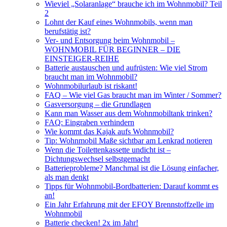
Wieviel „Solaranlage“ brauche ich im Wohnmobil? Teil
2
Lohnt der Kauf eines Wohnmobils, wenn man
berufstätig ist?
Ver- und Entsorgung beim Wohnmobil –
WOHNMOBIL FÜR BEGINNER – DIE
EINSTEIGER-REIHE
Batterie austauschen und aufrüsten: Wie viel Strom
braucht man im Wohnmobil?
Wohnmobilurlaub ist riskant!
FAQ – Wie viel Gas braucht man im Winter / Sommer?
Gasversorgung – die Grundlagen
Kann man Wasser aus dem Wohnmobiltank trinken?
FAQ: Eingraben verhindern
Wie kommt das Kajak aufs Wohnmobil?
Tip: Wohnmobil Maße sichtbar am Lenkrad notieren
Wenn die Toilettenkassette undicht ist –
Dichtungswechsel selbstgemacht
Batterieprobleme? Manchmal ist die Lösung einfacher,
als man denkt
Tipps für Wohnmobil-Bordbatterien: Darauf kommt es
an!
Ein Jahr Erfahrung mit der EFOY Brennstoffzelle im
Wohnmobil
Batterie checken! 2x im Jahr!