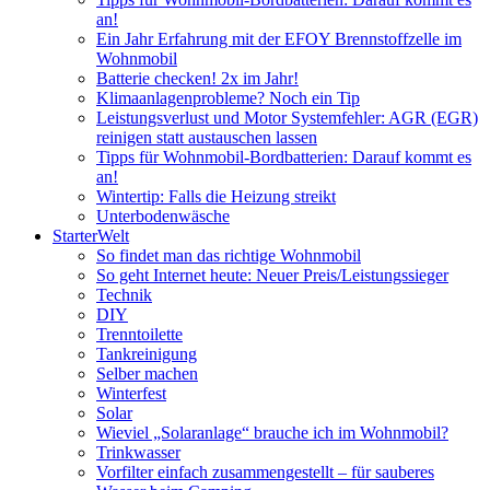
an!
Ein Jahr Erfahrung mit der EFOY Brennstoffzelle im
Wohnmobil
Batterie checken! 2x im Jahr!
Klimaanlagenprobleme? Noch ein Tip
Leistungsverlust und Motor Systemfehler: AGR (EGR)
reinigen statt austauschen lassen
Tipps für Wohnmobil-Bordbatterien: Darauf kommt es
an!
Wintertip: Falls die Heizung streikt
Unterbodenwäsche
StarterWelt
So findet man das richtige Wohnmobil
So geht Internet heute: Neuer Preis/Leistungssieger
Technik
DIY
Trenntoilette
Tankreinigung
Selber machen
Winterfest
Solar
Wieviel „Solaranlage“ brauche ich im Wohnmobil?
Trinkwasser
Vorfilter einfach zusammengestellt – für sauberes