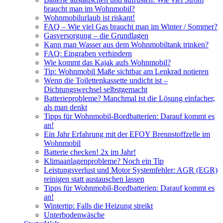
braucht man im Wohnmobil?
Wohnmobilurlaub ist riskant!
FAQ – Wie viel Gas braucht man im Winter / Sommer?
Gasversorgung – die Grundlagen
Kann man Wasser aus dem Wohnmobiltank trinken?
FAQ: Eingraben verhindern
Wie kommt das Kajak aufs Wohnmobil?
Tip: Wohnmobil Maße sichtbar am Lenkrad notieren
Wenn die Toilettenkassette undicht ist –
Dichtungswechsel selbstgemacht
Batterieprobleme? Manchmal ist die Lösung einfacher,
als man denkt
Tipps für Wohnmobil-Bordbatterien: Darauf kommt es
an!
Ein Jahr Erfahrung mit der EFOY Brennstoffzelle im
Wohnmobil
Batterie checken! 2x im Jahr!
Klimaanlagenprobleme? Noch ein Tip
Leistungsverlust und Motor Systemfehler: AGR (EGR)
reinigen statt austauschen lassen
Tipps für Wohnmobil-Bordbatterien: Darauf kommt es
an!
Wintertip: Falls die Heizung streikt
Unterbodenwäsche