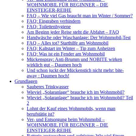
WOHNMOBIL FÜR BEGINNER – DIE
EINSTEIGER-REIHE
FAQ – Wie viel Gas braucht man im Winter / Sommer?
FAQ: Eingraben verhindern
FAQ: Toilettenhygiene
Am Beginn jeder Reise steht die Abfahrt – FAQ
Handwäsche oder Waschanlage: Der Wohnmobil-Test
FAQ – Alles tot? Starthilfe am Wohnmobil
FAQ: Kaltstart im Winter – Tip zum Anheizen
FAQ: Was ist ein Fender am Wohnmobil
Mückenspray: Anti-Brumm und NOBITE wirken
wirklich gut – Daumen hoch
Und schon juckt der Mückenstich nicht mehr: bite-
away : Daumen hoch!
Grundlagen
Sauberes Trinkwasser
Wieviel „Solaranlage“ brauche ich im Wohnmobil?
Wieviel „Solaranlage“ brauche ich im Wohnmobil? Teil
2
Lohnt der Kauf eines Wohnmobils, wenn man
berufstätig ist?
Ver- und Entsorgung beim Wohnmobil –
WOHNMOBIL FÜR BEGINNER – DIE
EINSTEIGER-REIHE
Batterie austauschen und aufrüsten: Wie viel Strom