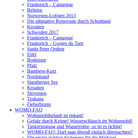
Frankreich – Camargue
Belgien
Norwegen-Lofoten 2013
Die ultimative Reiseroute durch Schottland
Kroatien
Schweden 2017
Frankreich – Camargue
Frankreich – Gorges du Tarn
Sankt Peter Ording
Eifel
Bodensee
Pfalz
Bamberg-Kurz
Nordstrand
Starnberger See
Kroatien
Slovenien
Toskana
Fieberbrunn
WOMO-FAQ
Wohnmobilurlaub ist riskant!
Gefahr durch Keime! Wasserschlauch im Wohnmobil!
Tankreinigung und Wasserrohre, so ist es richtig!
WOMO-FAQ: Darf man überall einfach übernachten?
Die einzig richtige Sicherung für die Markise!