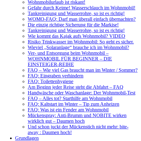
Wohnmobilurlaub ist riskant!
Gefahr durch Keime! Wasserschlauch im Wohnmobil!
Tankreinigung und Wasserrohre, so ist es richtig!
WOMO-FAQ: Darf man überall einfach übernachten?
Die einzig richtige Sicherung für die Markise!
Tankreinigung und Wasserrohre, so ist es richtig!
Wie kommt das Kajak aufs Wohnmobil? VIDEO
Risiko Trinkwasser im Wohnmobil: So geht es sicher.
Wieviel „Solaranlage“ brauche ich im Wohnmobil?
Ver- und Entsorgung beim Wohnmobil –
WOHNMOBIL FÜR BEGINNER – DIE
EINSTEIGER-REIHE
FAQ – Wie viel Gas braucht man im Winter / Sommer?
FAQ: Eingraben verhindern
FAQ: Toilettenhygiene
Am Beginn jeder Reise steht die Abfahrt – FAQ
Handwäsche oder Waschanlage: Der Wohnmobil-Test
FAQ – Alles tot? Starthilfe am Wohnmobil
FAQ: Kaltstart im Winter – Tip zum Anheizen
FAQ: Was ist ein Fender am Wohnmobil
Mückenspray: Anti-Brumm und NOBITE wirken
wirklich gut – Daumen hoch
Und schon juckt der Mückenstich nicht mehr: bite-
away : Daumen hoch!
Grundlagen