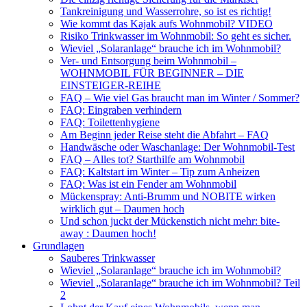
Tankreinigung und Wasserrohre, so ist es richtig!
Wie kommt das Kajak aufs Wohnmobil? VIDEO
Risiko Trinkwasser im Wohnmobil: So geht es sicher.
Wieviel „Solaranlage“ brauche ich im Wohnmobil?
Ver- und Entsorgung beim Wohnmobil –
WOHNMOBIL FÜR BEGINNER – DIE
EINSTEIGER-REIHE
FAQ – Wie viel Gas braucht man im Winter / Sommer?
FAQ: Eingraben verhindern
FAQ: Toilettenhygiene
Am Beginn jeder Reise steht die Abfahrt – FAQ
Handwäsche oder Waschanlage: Der Wohnmobil-Test
FAQ – Alles tot? Starthilfe am Wohnmobil
FAQ: Kaltstart im Winter – Tip zum Anheizen
FAQ: Was ist ein Fender am Wohnmobil
Mückenspray: Anti-Brumm und NOBITE wirken
wirklich gut – Daumen hoch
Und schon juckt der Mückenstich nicht mehr: bite-
away : Daumen hoch!
Grundlagen
Sauberes Trinkwasser
Wieviel „Solaranlage“ brauche ich im Wohnmobil?
Wieviel „Solaranlage“ brauche ich im Wohnmobil? Teil
2