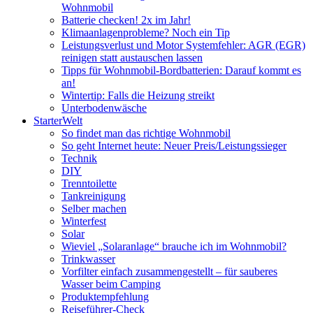
Wohnmobil
Batterie checken! 2x im Jahr!
Klimaanlagenprobleme? Noch ein Tip
Leistungsverlust und Motor Systemfehler: AGR (EGR)
reinigen statt austauschen lassen
Tipps für Wohnmobil-Bordbatterien: Darauf kommt es
an!
Wintertip: Falls die Heizung streikt
Unterbodenwäsche
StarterWelt
So findet man das richtige Wohnmobil
So geht Internet heute: Neuer Preis/Leistungssieger
Technik
DIY
Trenntoilette
Tankreinigung
Selber machen
Winterfest
Solar
Wieviel „Solaranlage“ brauche ich im Wohnmobil?
Trinkwasser
Vorfilter einfach zusammengestellt – für sauberes
Wasser beim Camping
Produktempfehlung
Reiseführer-Check