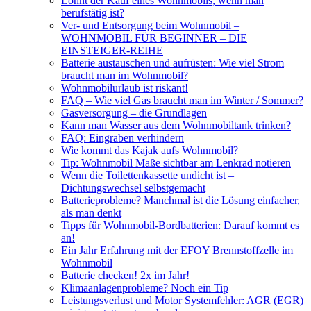
Lohnt der Kauf eines Wohnmobils, wenn man
berufstätig ist?
Ver- und Entsorgung beim Wohnmobil –
WOHNMOBIL FÜR BEGINNER – DIE
EINSTEIGER-REIHE
Batterie austauschen und aufrüsten: Wie viel Strom
braucht man im Wohnmobil?
Wohnmobilurlaub ist riskant!
FAQ – Wie viel Gas braucht man im Winter / Sommer?
Gasversorgung – die Grundlagen
Kann man Wasser aus dem Wohnmobiltank trinken?
FAQ: Eingraben verhindern
Wie kommt das Kajak aufs Wohnmobil?
Tip: Wohnmobil Maße sichtbar am Lenkrad notieren
Wenn die Toilettenkassette undicht ist –
Dichtungswechsel selbstgemacht
Batterieprobleme? Manchmal ist die Lösung einfacher,
als man denkt
Tipps für Wohnmobil-Bordbatterien: Darauf kommt es
an!
Ein Jahr Erfahrung mit der EFOY Brennstoffzelle im
Wohnmobil
Batterie checken! 2x im Jahr!
Klimaanlagenprobleme? Noch ein Tip
Leistungsverlust und Motor Systemfehler: AGR (EGR)