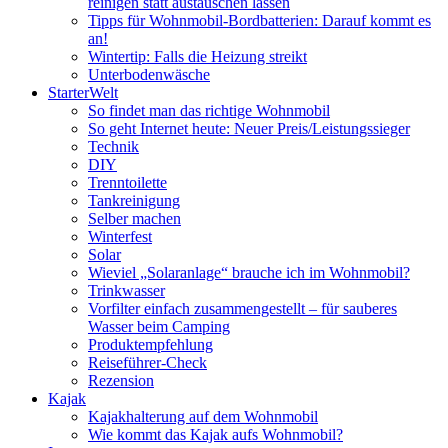
reinigen statt austauschen lassen
Tipps für Wohnmobil-Bordbatterien: Darauf kommt es
an!
Wintertip: Falls die Heizung streikt
Unterbodenwäsche
StarterWelt
So findet man das richtige Wohnmobil
So geht Internet heute: Neuer Preis/Leistungssieger
Technik
DIY
Trenntoilette
Tankreinigung
Selber machen
Winterfest
Solar
Wieviel „Solaranlage“ brauche ich im Wohnmobil?
Trinkwasser
Vorfilter einfach zusammengestellt – für sauberes
Wasser beim Camping
Produktempfehlung
Reiseführer-Check
Rezension
Kajak
Kajakhalterung auf dem Wohnmobil
Wie kommt das Kajak aufs Wohnmobil?