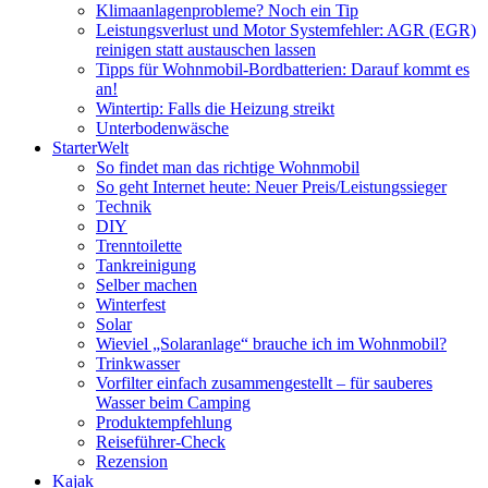
Klimaanlagenprobleme? Noch ein Tip
Leistungsverlust und Motor Systemfehler: AGR (EGR)
reinigen statt austauschen lassen
Tipps für Wohnmobil-Bordbatterien: Darauf kommt es
an!
Wintertip: Falls die Heizung streikt
Unterbodenwäsche
StarterWelt
So findet man das richtige Wohnmobil
So geht Internet heute: Neuer Preis/Leistungssieger
Technik
DIY
Trenntoilette
Tankreinigung
Selber machen
Winterfest
Solar
Wieviel „Solaranlage“ brauche ich im Wohnmobil?
Trinkwasser
Vorfilter einfach zusammengestellt – für sauberes
Wasser beim Camping
Produktempfehlung
Reiseführer-Check
Rezension
Kajak