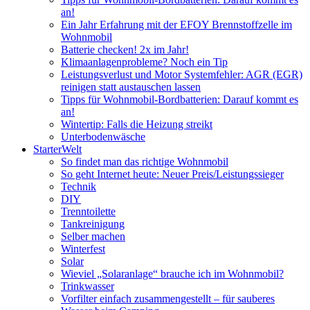
an!
Ein Jahr Erfahrung mit der EFOY Brennstoffzelle im
Wohnmobil
Batterie checken! 2x im Jahr!
Klimaanlagenprobleme? Noch ein Tip
Leistungsverlust und Motor Systemfehler: AGR (EGR)
reinigen statt austauschen lassen
Tipps für Wohnmobil-Bordbatterien: Darauf kommt es
an!
Wintertip: Falls die Heizung streikt
Unterbodenwäsche
StarterWelt
So findet man das richtige Wohnmobil
So geht Internet heute: Neuer Preis/Leistungssieger
Technik
DIY
Trenntoilette
Tankreinigung
Selber machen
Winterfest
Solar
Wieviel „Solaranlage“ brauche ich im Wohnmobil?
Trinkwasser
Vorfilter einfach zusammengestellt – für sauberes