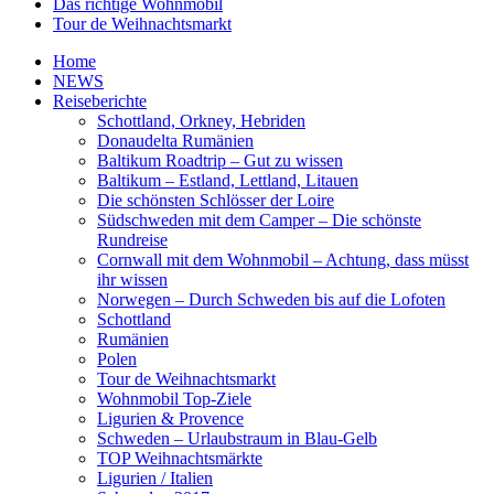
Das richtige Wohnmobil
Tour de Weihnachtsmarkt
Home
NEWS
Reiseberichte
Schottland, Orkney, Hebriden
Donaudelta Rumänien
Baltikum Roadtrip – Gut zu wissen
Baltikum – Estland, Lettland, Litauen
Die schönsten Schlösser der Loire
Südschweden mit dem Camper – Die schönste
Rundreise
Cornwall mit dem Wohnmobil – Achtung, dass müsst
ihr wissen
Norwegen – Durch Schweden bis auf die Lofoten
Schottland
Rumänien
Polen
Tour de Weihnachtsmarkt
Wohnmobil Top-Ziele
Ligurien & Provence
Schweden – Urlaubstraum in Blau-Gelb
TOP Weihnachtsmärkte
Ligurien / Italien