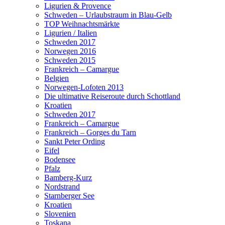
Ligurien & Provence
Schweden – Urlaubstraum in Blau-Gelb
TOP Weihnachtsmärkte
Ligurien / Italien
Schweden 2017
Norwegen 2016
Schweden 2015
Frankreich – Camargue
Belgien
Norwegen-Lofoten 2013
Die ultimative Reiseroute durch Schottland
Kroatien
Schweden 2017
Frankreich – Camargue
Frankreich – Gorges du Tarn
Sankt Peter Ording
Eifel
Bodensee
Pfalz
Bamberg-Kurz
Nordstrand
Starnberger See
Kroatien
Slovenien
Toskana