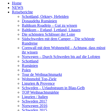
Home
NEWS
Reiseberichte
Schottland, Orkney, Hebriden
Donaudelta Rumänien
Baltikum Roadtrip – Gut zu wissen
Baltikum – Estland, Lettland, Litauen
Die schönsten Schlösser der Loire
Südschweden mit dem Camper – Die schönste
Rundreise
Cornwall mit dem Wohnmobil – Achtung, dass müsst
ihr wissen
Norwegen – Durch Schweden bis auf die Lofoten
Schottland
Rumänien
Polen
Tour de Weihnachtsmarkt
Wohnmobil Top-Ziele
Ligurien & Provence
Schweden – Urlaubstraum in Blau-Gelb
TOP Weihnachtsmärkte
Ligurien / Italien
Schweden 2017
Norwegen 2016
Schweden 2015