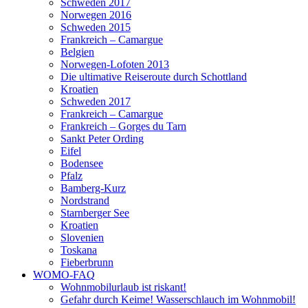
Schweden 2017
Norwegen 2016
Schweden 2015
Frankreich – Camargue
Belgien
Norwegen-Lofoten 2013
Die ultimative Reiseroute durch Schottland
Kroatien
Schweden 2017
Frankreich – Camargue
Frankreich – Gorges du Tarn
Sankt Peter Ording
Eifel
Bodensee
Pfalz
Bamberg-Kurz
Nordstrand
Starnberger See
Kroatien
Slovenien
Toskana
Fieberbrunn
WOMO-FAQ
Wohnmobilurlaub ist riskant!
Gefahr durch Keime! Wasserschlauch im Wohnmobil!