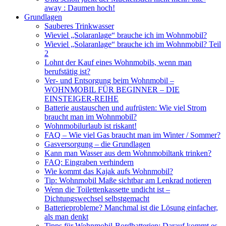
away : Daumen hoch!
Grundlagen
Sauberes Trinkwasser
Wieviel „Solaranlage“ brauche ich im Wohnmobil?
Wieviel „Solaranlage“ brauche ich im Wohnmobil? Teil
2
Lohnt der Kauf eines Wohnmobils, wenn man
berufstätig ist?
Ver- und Entsorgung beim Wohnmobil –
WOHNMOBIL FÜR BEGINNER – DIE
EINSTEIGER-REIHE
Batterie austauschen und aufrüsten: Wie viel Strom
braucht man im Wohnmobil?
Wohnmobilurlaub ist riskant!
FAQ – Wie viel Gas braucht man im Winter / Sommer?
Gasversorgung – die Grundlagen
Kann man Wasser aus dem Wohnmobiltank trinken?
FAQ: Eingraben verhindern
Wie kommt das Kajak aufs Wohnmobil?
Tip: Wohnmobil Maße sichtbar am Lenkrad notieren
Wenn die Toilettenkassette undicht ist –
Dichtungswechsel selbstgemacht
Batterieprobleme? Manchmal ist die Lösung einfacher,
als man denkt
Tipps für Wohnmobil-Bordbatterien: Darauf kommt es