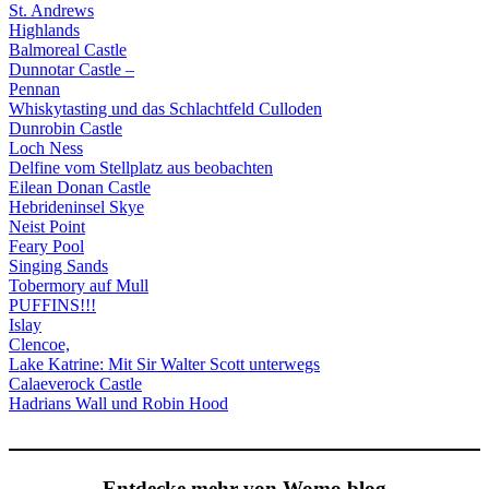
St. Andrews
Highlands
Balmoreal Castle
Dunnotar Castle –
Pennan
Whiskytasting und das Schlachtfeld Culloden
Dunrobin Castle
Loch Ness
Delfine vom Stellplatz aus beobachten
Eilean Donan Castle
Hebrideninsel Skye
Neist Point
Feary Pool
Singing Sands
Tobermory auf Mull
PUFFINS!!!
Islay
Clencoe,
Lake Katrine: Mit Sir Walter Scott unterwegs
Calaeverock Castle
Hadrians Wall und Robin Hood
Entdecke mehr von Womo.blog