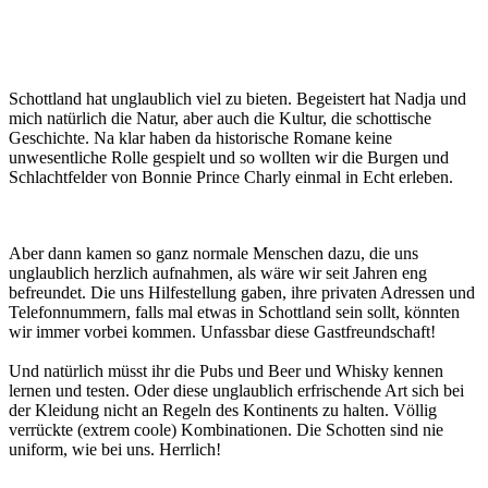
Caerlaverock
Invernary
Staffa
Papageientaucher
Singing
SKYE
Dunrobin
Loch
Glenfiddich
Balmoral
Falkirk
Thomas
Bass
Bass
Bass
Je
Castle
Castle
Treshnish
Sands
Castle
Ness
Castle
Wheel
Rydells
Rock
Rock
Roc
Ab
Islands
Urquhart
Grab
mit
Castle
dem
Schottland hat unglaublich viel zu bieten. Begeistert hat Nadja und
Kaja
mich natürlich die Natur, aber auch die Kultur, die schottische
Geschichte. Na klar haben da historische Romane keine
unwesentliche Rolle gespielt und so wollten wir die Burgen und
Schlachtfelder von Bonnie Prince Charly einmal in Echt erleben.
Aber dann kamen so ganz normale Menschen dazu, die uns
unglaublich herzlich aufnahmen, als wäre wir seit Jahren eng
befreundet. Die uns Hilfestellung gaben, ihre privaten Adressen und
Telefonnummern, falls mal etwas in Schottland sein sollt, könnten
wir immer vorbei kommen. Unfassbar diese Gastfreundschaft!
Und natürlich müsst ihr die Pubs und Beer und Whisky kennen
lernen und testen. Oder diese unglaublich erfrischende Art sich bei
der Kleidung nicht an Regeln des Kontinents zu halten. Völlig
verrückte (extrem coole) Kombinationen. Die Schotten sind nie
uniform, wie bei uns. Herrlich!