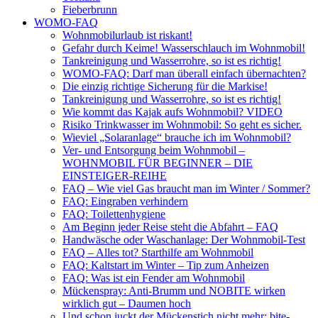
Fieberbrunn
WOMO-FAQ
Wohnmobilurlaub ist riskant!
Gefahr durch Keime! Wasserschlauch im Wohnmobil!
Tankreinigung und Wasserrohre, so ist es richtig!
WOMO-FAQ: Darf man überall einfach übernachten?
Die einzig richtige Sicherung für die Markise!
Tankreinigung und Wasserrohre, so ist es richtig!
Wie kommt das Kajak aufs Wohnmobil? VIDEO
Risiko Trinkwasser im Wohnmobil: So geht es sicher.
Wieviel „Solaranlage“ brauche ich im Wohnmobil?
Ver- und Entsorgung beim Wohnmobil –
WOHNMOBIL FÜR BEGINNER – DIE
EINSTEIGER-REIHE
FAQ – Wie viel Gas braucht man im Winter / Sommer?
FAQ: Eingraben verhindern
FAQ: Toilettenhygiene
Am Beginn jeder Reise steht die Abfahrt – FAQ
Handwäsche oder Waschanlage: Der Wohnmobil-Test
FAQ – Alles tot? Starthilfe am Wohnmobil
FAQ: Kaltstart im Winter – Tip zum Anheizen
FAQ: Was ist ein Fender am Wohnmobil
Mückenspray: Anti-Brumm und NOBITE wirken
wirklich gut – Daumen hoch
Und schon juckt der Mückenstich nicht mehr: bite-