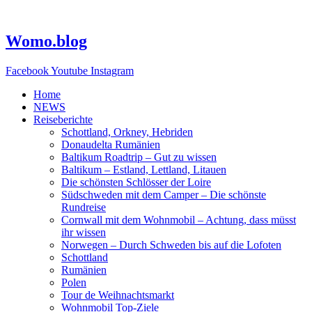
Zum
Inhalt
springen
Womo.blog
Facebook
Youtube
Instagram
Home
NEWS
Reiseberichte
Schottland, Orkney, Hebriden
Donaudelta Rumänien
Baltikum Roadtrip – Gut zu wissen
Baltikum – Estland, Lettland, Litauen
Die schönsten Schlösser der Loire
Südschweden mit dem Camper – Die schönste
Rundreise
Cornwall mit dem Wohnmobil – Achtung, dass müsst
ihr wissen
Norwegen – Durch Schweden bis auf die Lofoten
Schottland
Rumänien
Polen
Tour de Weihnachtsmarkt
Wohnmobil Top-Ziele