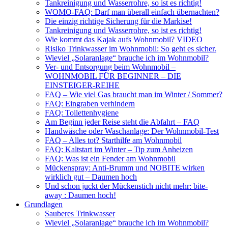
Tankreinigung und Wasserrohre, so ist es richtig!
WOMO-FAQ: Darf man überall einfach übernachten?
Die einzig richtige Sicherung für die Markise!
Tankreinigung und Wasserrohre, so ist es richtig!
Wie kommt das Kajak aufs Wohnmobil? VIDEO
Risiko Trinkwasser im Wohnmobil: So geht es sicher.
Wieviel „Solaranlage“ brauche ich im Wohnmobil?
Ver- und Entsorgung beim Wohnmobil –
WOHNMOBIL FÜR BEGINNER – DIE
EINSTEIGER-REIHE
FAQ – Wie viel Gas braucht man im Winter / Sommer?
FAQ: Eingraben verhindern
FAQ: Toilettenhygiene
Am Beginn jeder Reise steht die Abfahrt – FAQ
Handwäsche oder Waschanlage: Der Wohnmobil-Test
FAQ – Alles tot? Starthilfe am Wohnmobil
FAQ: Kaltstart im Winter – Tip zum Anheizen
FAQ: Was ist ein Fender am Wohnmobil
Mückenspray: Anti-Brumm und NOBITE wirken
wirklich gut – Daumen hoch
Und schon juckt der Mückenstich nicht mehr: bite-
away : Daumen hoch!
Grundlagen
Sauberes Trinkwasser
Wieviel „Solaranlage“ brauche ich im Wohnmobil?