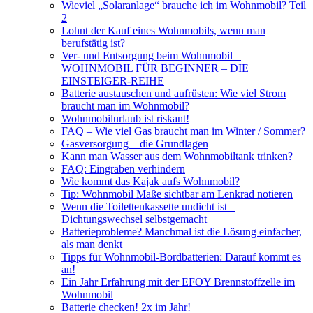
Wieviel „Solaranlage“ brauche ich im Wohnmobil? Teil
2
Lohnt der Kauf eines Wohnmobils, wenn man
berufstätig ist?
Ver- und Entsorgung beim Wohnmobil –
WOHNMOBIL FÜR BEGINNER – DIE
EINSTEIGER-REIHE
Batterie austauschen und aufrüsten: Wie viel Strom
braucht man im Wohnmobil?
Wohnmobilurlaub ist riskant!
FAQ – Wie viel Gas braucht man im Winter / Sommer?
Gasversorgung – die Grundlagen
Kann man Wasser aus dem Wohnmobiltank trinken?
FAQ: Eingraben verhindern
Wie kommt das Kajak aufs Wohnmobil?
Tip: Wohnmobil Maße sichtbar am Lenkrad notieren
Wenn die Toilettenkassette undicht ist –
Dichtungswechsel selbstgemacht
Batterieprobleme? Manchmal ist die Lösung einfacher,
als man denkt
Tipps für Wohnmobil-Bordbatterien: Darauf kommt es
an!
Ein Jahr Erfahrung mit der EFOY Brennstoffzelle im
Wohnmobil
Batterie checken! 2x im Jahr!