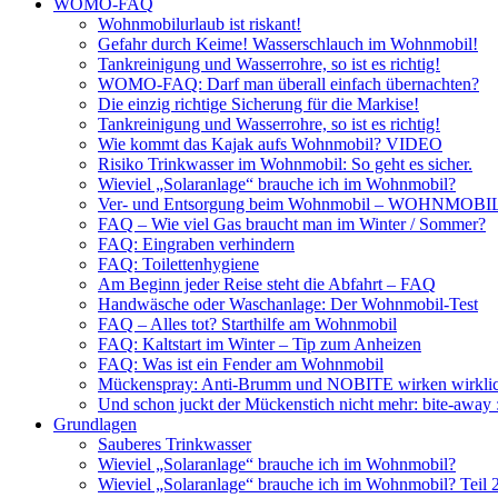
WOMO-FAQ
Wohnmobilurlaub ist riskant!
Gefahr durch Keime! Wasserschlauch im Wohnmobil!
Tankreinigung und Wasserrohre, so ist es richtig!
WOMO-FAQ: Darf man überall einfach übernachten?
Die einzig richtige Sicherung für die Markise!
Tankreinigung und Wasserrohre, so ist es richtig!
Wie kommt das Kajak aufs Wohnmobil? VIDEO
Risiko Trinkwasser im Wohnmobil: So geht es sicher.
Wieviel „Solaranlage“ brauche ich im Wohnmobil?
Ver- und Entsorgung beim Wohnmobil – WOHNMO
FAQ – Wie viel Gas braucht man im Winter / Sommer?
FAQ: Eingraben verhindern
FAQ: Toilettenhygiene
Am Beginn jeder Reise steht die Abfahrt – FAQ
Handwäsche oder Waschanlage: Der Wohnmobil-Test
FAQ – Alles tot? Starthilfe am Wohnmobil
FAQ: Kaltstart im Winter – Tip zum Anheizen
FAQ: Was ist ein Fender am Wohnmobil
Mückenspray: Anti-Brumm und NOBITE wirken wirklic
Und schon juckt der Mückenstich nicht mehr: bite-away
Grundlagen
Sauberes Trinkwasser
Wieviel „Solaranlage“ brauche ich im Wohnmobil?
Wieviel „Solaranlage“ brauche ich im Wohnmobil? Teil 