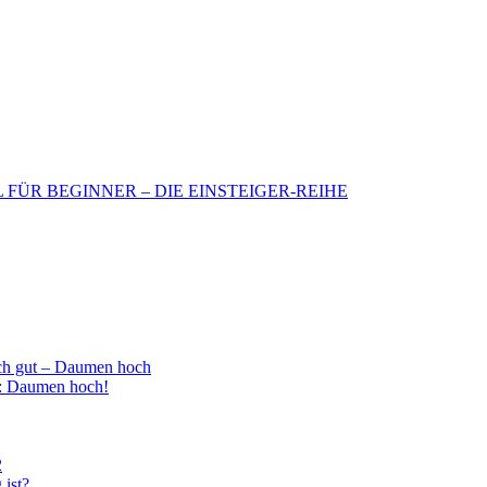
BIL FÜR BEGINNER – DIE EINSTEIGER-REIHE
h gut – Daumen hoch
 : Daumen hoch!
2
 ist?