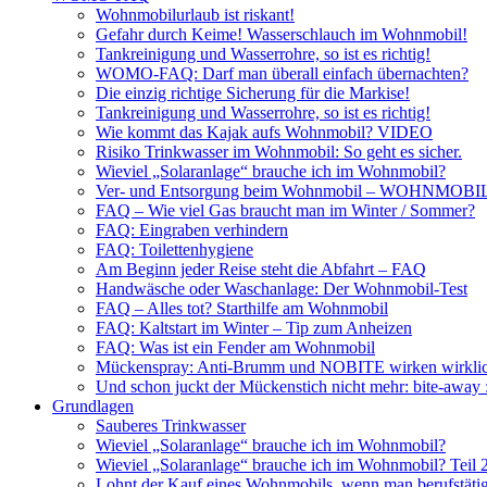
Wohnmobilurlaub ist riskant!
Gefahr durch Keime! Wasserschlauch im Wohnmobil!
Tankreinigung und Wasserrohre, so ist es richtig!
WOMO-FAQ: Darf man überall einfach übernachten?
Die einzig richtige Sicherung für die Markise!
Tankreinigung und Wasserrohre, so ist es richtig!
Wie kommt das Kajak aufs Wohnmobil? VIDEO
Risiko Trinkwasser im Wohnmobil: So geht es sicher.
Wieviel „Solaranlage“ brauche ich im Wohnmobil?
Ver- und Entsorgung beim Wohnmobil – WOHNMO
FAQ – Wie viel Gas braucht man im Winter / Sommer?
FAQ: Eingraben verhindern
FAQ: Toilettenhygiene
Am Beginn jeder Reise steht die Abfahrt – FAQ
Handwäsche oder Waschanlage: Der Wohnmobil-Test
FAQ – Alles tot? Starthilfe am Wohnmobil
FAQ: Kaltstart im Winter – Tip zum Anheizen
FAQ: Was ist ein Fender am Wohnmobil
Mückenspray: Anti-Brumm und NOBITE wirken wirklic
Und schon juckt der Mückenstich nicht mehr: bite-away
Grundlagen
Sauberes Trinkwasser
Wieviel „Solaranlage“ brauche ich im Wohnmobil?
Wieviel „Solaranlage“ brauche ich im Wohnmobil? Teil 
Lohnt der Kauf eines Wohnmobils, wenn man berufstätig