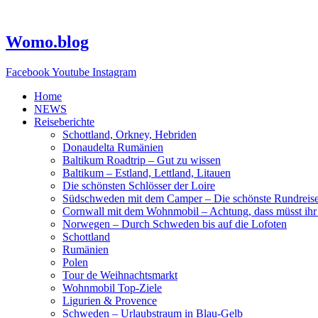
Zum
Inhalt
springen
Womo.blog
Facebook
Youtube
Instagram
Home
NEWS
Reiseberichte
Schottland, Orkney, Hebriden
Donaudelta Rumänien
Baltikum Roadtrip – Gut zu wissen
Baltikum – Estland, Lettland, Litauen
Die schönsten Schlösser der Loire
Südschweden mit dem Camper – Die schönste Rundreis
Cornwall mit dem Wohnmobil – Achtung, dass müsst ihr
Norwegen – Durch Schweden bis auf die Lofoten
Schottland
Rumänien
Polen
Tour de Weihnachtsmarkt
Wohnmobil Top-Ziele
Ligurien & Provence
Schweden – Urlaubstraum in Blau-Gelb