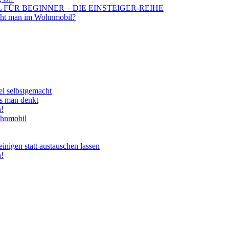
BIL FÜR BEGINNER – DIE EINSTEIGER-REIHE
aucht man im Wohnmobil?
el selbstgemacht
ls man denkt
n!
ohnmobil
nigen statt austauschen lassen
n!