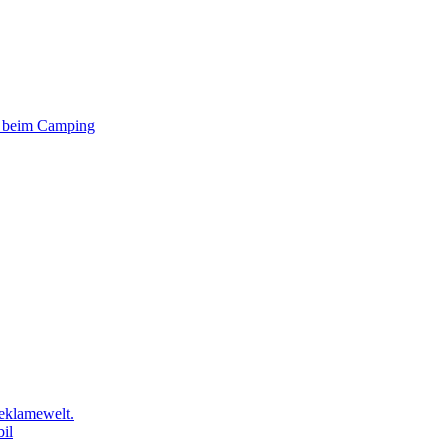
er beim Camping
eklamewelt.
il