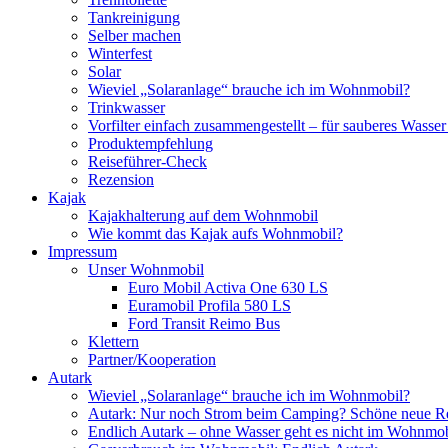
Tankreinigung
Selber machen
Winterfest
Solar
Wieviel „Solaranlage“ brauche ich im Wohnmobil?
Trinkwasser
Vorfilter einfach zusammengestellt – für sauberes Wass
Produktempfehlung
Reiseführer-Check
Rezension
Kajak
Kajakhalterung auf dem Wohnmobil
Wie kommt das Kajak aufs Wohnmobil?
Impressum
Unser Wohnmobil
Euro Mobil Activa One 630 LS
Euramobil Profila 580 LS
Ford Transit Reimo Bus
Klettern
Partner/Kooperation
Autark
Wieviel „Solaranlage“ brauche ich im Wohnmobil?
Autark: Nur noch Strom beim Camping? Schöne neue R
Endlich Autark – ohne Wasser geht es nicht im Wohnmob