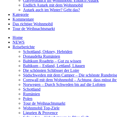
Gasverbrauch im Wohnmobil: Endlich Autark
Endlich Autark mit dem Wohnmobil
Autark auch im Winter? Geht das?
Kategorie
Kommentare
Das richtige Wohnmobil
Tour de Weihnachtsmarkt
Home
NEWS
Reiseberichte
Schottland, Orkney, Hebriden
Donaudelta Rumänien
Baltikum Roadtrip – Gut zu wissen
Baltikum – Estland, Lettland, Litauen
Die schönsten Schlösser der Loire
Südschweden mit dem Camper – Die schönste Rundreis
Cornwall mit dem Wohnmobil – Achtung, dass müsst ihr
Norwegen – Durch Schweden bis auf die Lofoten
Schottland
Rumänien
Polen
Tour de Weihnachtsmarkt
Wohnmobil Top-Ziele
Ligurien & Provence