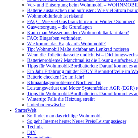
Ver- und Entsorgung beim Wohnmobil – WOHNMO
Batterie austauschen und aufrüsten: Wie viel Strom br
Wohnmobilurlaub ist riskant!
FAQ – Wie viel Gas braucht man im Winter / Sommer?
Gasversorgung – die Grundlagen
Kann man Wasser aus dem Wohnmobiltank trinken?
FAQ: Eingraben verhindern
Wie kommt das Kajak aufs Wohnmobil?
Tip: Wohnmobil Maße sichtbar am Lenkrad notieren
Wenn die Toilettenkassette undicht ist – Dichtungswechs
Batterieprobleme? Manchmal ist die Lösung einfacher, a
Tipps für Wohnmobil-Bordbatterien: Darauf kommt es a
Ein Jahr Erfahrung mit der EFOY Brennstoffzelle im W
Batterie checken! 2x im Jahr!
Klimaanlagenprobleme? Noch ein Tip
Leistungsverlust und Motor Systemfehler: AGR (EGR) rei
Tipps für Wohnmobil-Bordbatterien: Darauf kommt es a
Wintertip: Falls die Heizung streikt
Unterbodenwäsche
StarterWelt
So findet man das richtige Wohnmobil
So geht Internet heute: Neuer Preis/Leistungssieger
Technik
DIY
Trenntoilette