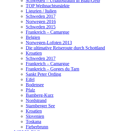
Schweden – Urlaubstraum in Blau-Gelb
TOP Weihnachtsmärkte
Ligurien / Italien
Schweden 2017
Norwegen 2016
Schweden 2015
Frankreich – Camargue
Belgien
Norwegen-Lofoten 2013
Die ultimative Reiseroute durch Schottland
Kroatien
Schweden 2017
Frankreich – Camargue
Frankreich – Gorges du Tarn
Sankt Peter Ording
Eifel
Bodensee
Pfalz
Bamberg-Kurz
Nordstrand
Starnberger See
Kroatien
Slovenien
Toskana
Fieberbrunn