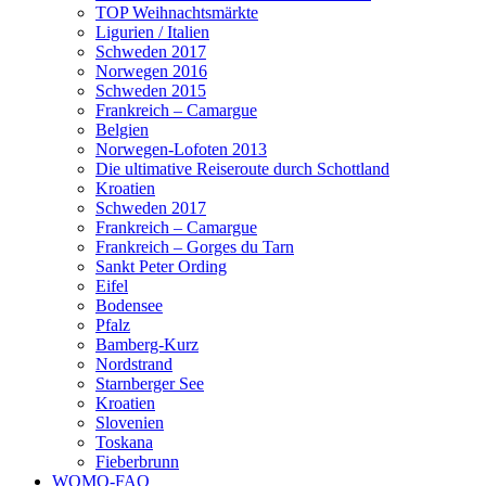
TOP Weihnachtsmärkte
Ligurien / Italien
Schweden 2017
Norwegen 2016
Schweden 2015
Frankreich – Camargue
Belgien
Norwegen-Lofoten 2013
Die ultimative Reiseroute durch Schottland
Kroatien
Schweden 2017
Frankreich – Camargue
Frankreich – Gorges du Tarn
Sankt Peter Ording
Eifel
Bodensee
Pfalz
Bamberg-Kurz
Nordstrand
Starnberger See
Kroatien
Slovenien
Toskana
Fieberbrunn
WOMO-FAQ