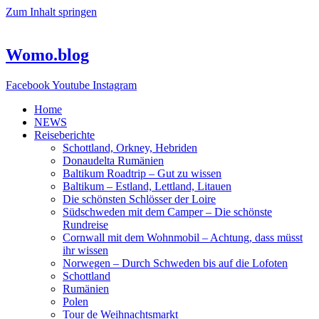
Zum Inhalt springen
Womo.blog
Facebook
Youtube
Instagram
Home
NEWS
Reiseberichte
Schottland, Orkney, Hebriden
Donaudelta Rumänien
Baltikum Roadtrip – Gut zu wissen
Baltikum – Estland, Lettland, Litauen
Die schönsten Schlösser der Loire
Südschweden mit dem Camper – Die schönste
Rundreise
Cornwall mit dem Wohnmobil – Achtung, dass müsst
ihr wissen
Norwegen – Durch Schweden bis auf die Lofoten
Schottland
Rumänien
Polen
Tour de Weihnachtsmarkt