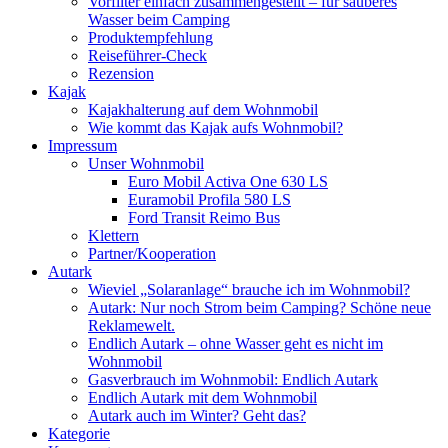
Vorfilter einfach zusammengestellt – für sauberes
Wasser beim Camping
Produktempfehlung
Reiseführer-Check
Rezension
Kajak
Kajakhalterung auf dem Wohnmobil
Wie kommt das Kajak aufs Wohnmobil?
Impressum
Unser Wohnmobil
Euro Mobil Activa One 630 LS
Euramobil Profila 580 LS
Ford Transit Reimo Bus
Klettern
Partner/Kooperation
Autark
Wieviel „Solaranlage“ brauche ich im Wohnmobil?
Autark: Nur noch Strom beim Camping? Schöne neue
Reklamewelt.
Endlich Autark – ohne Wasser geht es nicht im
Wohnmobil
Gasverbrauch im Wohnmobil: Endlich Autark
Endlich Autark mit dem Wohnmobil
Autark auch im Winter? Geht das?
Kategorie