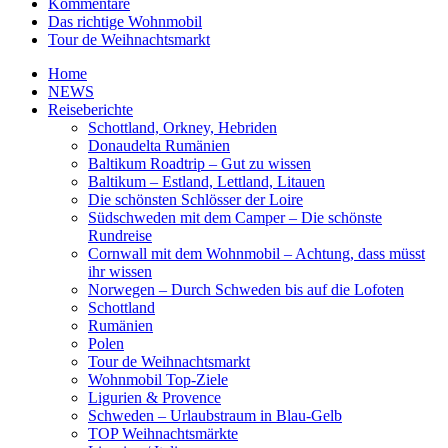
Kommentare
Das richtige Wohnmobil
Tour de Weihnachtsmarkt
Home
NEWS
Reiseberichte
Schottland, Orkney, Hebriden
Donaudelta Rumänien
Baltikum Roadtrip – Gut zu wissen
Baltikum – Estland, Lettland, Litauen
Die schönsten Schlösser der Loire
Südschweden mit dem Camper – Die schönste
Rundreise
Cornwall mit dem Wohnmobil – Achtung, dass müsst
ihr wissen
Norwegen – Durch Schweden bis auf die Lofoten
Schottland
Rumänien
Polen
Tour de Weihnachtsmarkt
Wohnmobil Top-Ziele
Ligurien & Provence
Schweden – Urlaubstraum in Blau-Gelb
TOP Weihnachtsmärkte