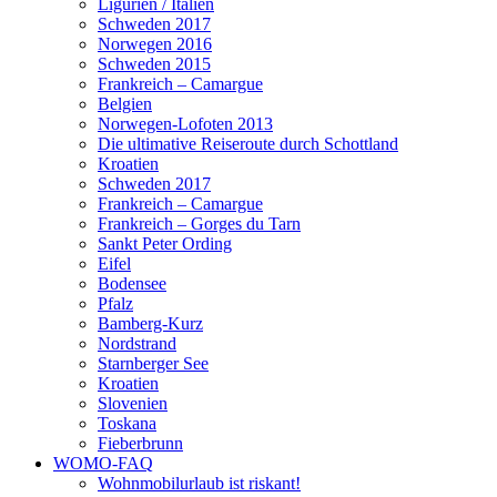
Ligurien / Italien
Schweden 2017
Norwegen 2016
Schweden 2015
Frankreich – Camargue
Belgien
Norwegen-Lofoten 2013
Die ultimative Reiseroute durch Schottland
Kroatien
Schweden 2017
Frankreich – Camargue
Frankreich – Gorges du Tarn
Sankt Peter Ording
Eifel
Bodensee
Pfalz
Bamberg-Kurz
Nordstrand
Starnberger See
Kroatien
Slovenien
Toskana
Fieberbrunn
WOMO-FAQ
Wohnmobilurlaub ist riskant!