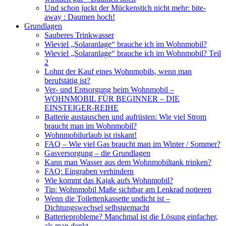
Und schon juckt der Mückenstich nicht mehr: bite-
away : Daumen hoch!
Grundlagen
Sauberes Trinkwasser
Wieviel „Solaranlage“ brauche ich im Wohnmobil?
Wieviel „Solaranlage“ brauche ich im Wohnmobil? Teil
2
Lohnt der Kauf eines Wohnmobils, wenn man
berufstätig ist?
Ver- und Entsorgung beim Wohnmobil –
WOHNMOBIL FÜR BEGINNER – DIE
EINSTEIGER-REIHE
Batterie austauschen und aufrüsten: Wie viel Strom
braucht man im Wohnmobil?
Wohnmobilurlaub ist riskant!
FAQ – Wie viel Gas braucht man im Winter / Sommer?
Gasversorgung – die Grundlagen
Kann man Wasser aus dem Wohnmobiltank trinken?
FAQ: Eingraben verhindern
Wie kommt das Kajak aufs Wohnmobil?
Tip: Wohnmobil Maße sichtbar am Lenkrad notieren
Wenn die Toilettenkassette undicht ist –
Dichtungswechsel selbstgemacht
Batterieprobleme? Manchmal ist die Lösung einfacher,
als man denkt