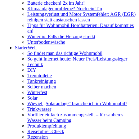
Batterie checken! 2x im Jahr!
Klimaanlagenprobleme? Noch ein Tip
Leistungsverlust und Motor Systemfehler: AGR (EGR)
reinigen statt austauschen lassen
Tipps für Wohnmobil-Bordbatterien: Darauf kommt es
an!
Wintertip: Falls die Heizung streikt
Unterbodenwäsche
StarterWelt
So findet man das richtige Wohnmobil
So geht Internet heute: Neuer Preis/Leistungssieger
Technik
DIY
Trenntoilette
Tankreinigung
Selber machen
Winterfest
Solar
Wieviel „Solaranlage“ brauche ich im Wohnmobil?
Trinkwasser
Vorfilter einfach zusammengestellt – für sauberes
Wasser beim Camping
Produktempfehlung
Reiseführer-Check
Rezension