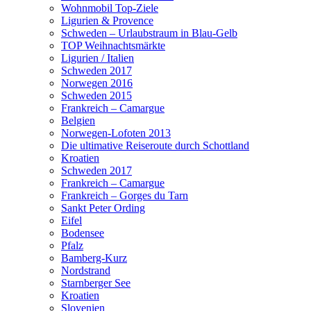
Wohnmobil Top-Ziele
Ligurien & Provence
Schweden – Urlaubstraum in Blau-Gelb
TOP Weihnachtsmärkte
Ligurien / Italien
Schweden 2017
Norwegen 2016
Schweden 2015
Frankreich – Camargue
Belgien
Norwegen-Lofoten 2013
Die ultimative Reiseroute durch Schottland
Kroatien
Schweden 2017
Frankreich – Camargue
Frankreich – Gorges du Tarn
Sankt Peter Ording
Eifel
Bodensee
Pfalz
Bamberg-Kurz
Nordstrand
Starnberger See
Kroatien
Slovenien