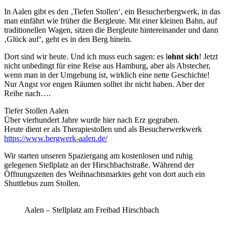
In Aalen gibt es den ‚Tiefen Stollen‘, ein Besucherbergwerk, in das
man einfährt wie früher die Bergleute. Mit einer kleinen Bahn, auf
traditionellen Wagen, sitzen die Bergleute hintereinander und dann
‚Glück auf‘, geht es in den Berg hinein.
Dort sind wir heute. Und ich muss euch sagen: es l
ohnt sich
! Jetzt
nicht unbedingt für eine Reise aus Hamburg, aber als Abstecher,
wenn man in der Umgebung ist, wirklich eine nette Geschichte!
Nur Angst vor engen Räumen solltet ihr nicht haben. Aber der
Reihe nach….
Tiefer Stollen Aalen
Über vierhundert Jahre wurde hier nach Erz gegraben.
Heute dient er als Therapiestollen und als Besucherwerkwerk
https://www.bergwerk-aalen.de/
Wir starten unseren Spaziergang am kostenlosen und ruhig
gelegenen Stellplatz an der Hirschbachstraße. Während der
Öffnungszeiten des Weihnachtsmarktes geht von dort auch ein
Shuttlebus zum Stollen.
Aalen – Stellplatz am Freibad Hirschbach