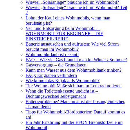
Wieviel „Solaranlage“ brauche ich im Wohnmobil?
Wieviel „Solaranlage“ brauche ich im Wohnmobil? Teil
2
Lohnt der Kauf eines Wohnmobils, wenn man
berufstätig ist?
Ver- und Entsorgung beim Wohnmobil –
WOHNMOBIL FÜR BEGINNER – DIE
EINSTEIGER-REIHE
Batterie austauschen und aufrüsten: Wie viel Strom
braucht man im Wohnmobil?
Wohnmobilurlaub ist riskant!
FAQ – Wie viel Gas braucht man im Winter / Sommer?
Gasversorgung – die Grundlagen
Kann man Wasser aus dem Wohnmobiltank trinken?
FAQ: Eingraben verhindern
Wie kommt das Kajak aufs Wohnmobil?
Tip: Wohnmobil Maße sichtbar am Lenkrad notieren
Wenn die Toilettenkassette undicht ist –
Dichtungswechsel selbstgemacht
Batterieprobleme? Manchmal ist die Lösung einfacher,
als man denkt
Tipps für Wohnmobil-Bordbatterien: Darauf kommt es
an!
Ein Jahr Erfahrung mit der EFOY Brennstoffzelle im
Wohnmobil