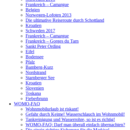
Frankreich – Camargue
Belgien
Norwegen-Lofoten 2013
Die ultimative Reiseroute durch Schottland
Kroatien
Schweden 2017
Frankreich – Camargue
Frankreich – Gorges du Tarn
Sankt Peter Ording
Eifel
Bodensee
Pfalz
Bamberg-Kurz
Nordstrand
Starnberger See
Kroatien
Slovenien
Toskana
Fieberbrunn
WOMO-FAQ
Wohnmobilurlaub ist riskant!
Gefahr durch Keime! Wasserschlauch im Wohnmobil!
Tankreinigung und Wasserrohre, so ist es richtig!
WOMO-FAQ: Darf man überall einfach übernachten?
Die einzig richtige Sicherung für die Markise!