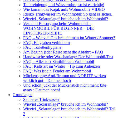
Tankreinigung und Wasserrohre, so ist es richtig!
Wie kommt das Kajak aufs Wohnmobil? VIDEO
Risiko Trinkwasser im Wohnmobil: So geht es sicher.
Wieviel „Solaranlage“ brauche ich im Wohnmobil?
Ver- und Entsorgung beim Wohnmobil –
WOHNMOBIL FÜR BEGINNER – DIE
EINSTEIGER-REIHE
FAQ – Wie viel Gas braucht man im Winter / Sommer?
FAQ: Eingraben verhindern
FAQ: Toilettenhygiene
Am Beginn jeder Reise steht die Abfahrt – FAQ
Handwäsche oder Waschanlage: Der Wohnmobil-Test
FAQ – Alles tot? Starthilfe am Wohnmobil
FAQ: Kaltstart im Winter – Tip zum Anheizen
FAQ: Was ist ein Fender am Wohnmobil
Mückenspray: Anti-Brumm und NOBITE wirken
wirklich gut – Daumen hoch
Und schon juckt der Mückenstich nicht mehr: bite-
away : Daumen hoch!
Grundlagen
Sauberes Trinkwasser
Wieviel „Solaranlage“ brauche ich im Wohnmobil?
Wieviel „Solaranlage“ brauche ich im Wohnmobil? Teil
2