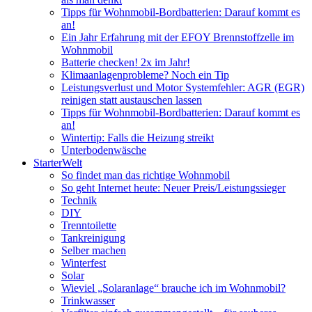
Tipps für Wohnmobil-Bordbatterien: Darauf kommt es
an!
Ein Jahr Erfahrung mit der EFOY Brennstoffzelle im
Wohnmobil
Batterie checken! 2x im Jahr!
Klimaanlagenprobleme? Noch ein Tip
Leistungsverlust und Motor Systemfehler: AGR (EGR)
reinigen statt austauschen lassen
Tipps für Wohnmobil-Bordbatterien: Darauf kommt es
an!
Wintertip: Falls die Heizung streikt
Unterbodenwäsche
StarterWelt
So findet man das richtige Wohnmobil
So geht Internet heute: Neuer Preis/Leistungssieger
Technik
DIY
Trenntoilette
Tankreinigung
Selber machen
Winterfest
Solar
Wieviel „Solaranlage“ brauche ich im Wohnmobil?
Trinkwasser