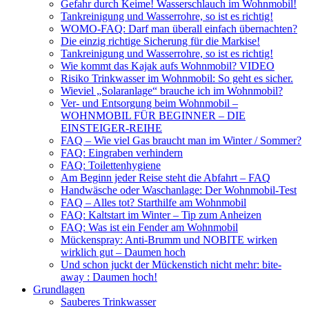
Gefahr durch Keime! Wasserschlauch im Wohnmobil!
Tankreinigung und Wasserrohre, so ist es richtig!
WOMO-FAQ: Darf man überall einfach übernachten?
Die einzig richtige Sicherung für die Markise!
Tankreinigung und Wasserrohre, so ist es richtig!
Wie kommt das Kajak aufs Wohnmobil? VIDEO
Risiko Trinkwasser im Wohnmobil: So geht es sicher.
Wieviel „Solaranlage“ brauche ich im Wohnmobil?
Ver- und Entsorgung beim Wohnmobil –
WOHNMOBIL FÜR BEGINNER – DIE
EINSTEIGER-REIHE
FAQ – Wie viel Gas braucht man im Winter / Sommer?
FAQ: Eingraben verhindern
FAQ: Toilettenhygiene
Am Beginn jeder Reise steht die Abfahrt – FAQ
Handwäsche oder Waschanlage: Der Wohnmobil-Test
FAQ – Alles tot? Starthilfe am Wohnmobil
FAQ: Kaltstart im Winter – Tip zum Anheizen
FAQ: Was ist ein Fender am Wohnmobil
Mückenspray: Anti-Brumm und NOBITE wirken
wirklich gut – Daumen hoch
Und schon juckt der Mückenstich nicht mehr: bite-
away : Daumen hoch!
Grundlagen
Sauberes Trinkwasser