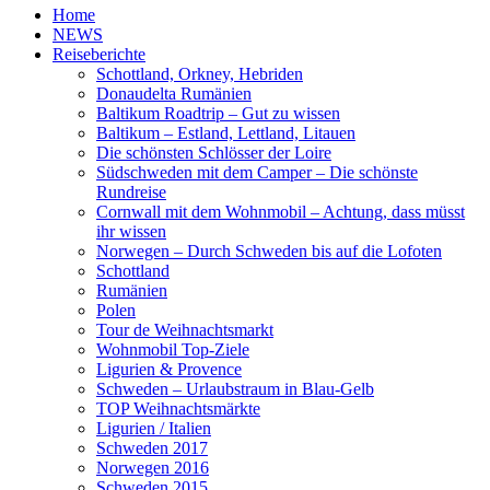
Home
NEWS
Reiseberichte
Schottland, Orkney, Hebriden
Donaudelta Rumänien
Baltikum Roadtrip – Gut zu wissen
Baltikum – Estland, Lettland, Litauen
Die schönsten Schlösser der Loire
Südschweden mit dem Camper – Die schönste
Rundreise
Cornwall mit dem Wohnmobil – Achtung, dass müsst
ihr wissen
Norwegen – Durch Schweden bis auf die Lofoten
Schottland
Rumänien
Polen
Tour de Weihnachtsmarkt
Wohnmobil Top-Ziele
Ligurien & Provence
Schweden – Urlaubstraum in Blau-Gelb
TOP Weihnachtsmärkte
Ligurien / Italien
Schweden 2017
Norwegen 2016
Schweden 2015