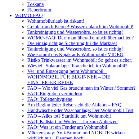
Toskana
Fieberbrunn
WOMO-FAQ
Wohnmobilurlaub ist riskant!
Gefahr durch Keime! Wasserschlauch im Wohnmobil!
Tankreinigung und Wasserrohre, so ist es richtig!
WOMO-FAQ: Darf man überall einfach übernachten?
Die einzig richtige Sicherung für die Markise!
Tankreinigung und Wasserrohre, so ist es richtig!
Wie kommt das Kajak aufs Wohnmobil? VIDEO
Risiko Trinkwasser im Wohnmobil: So geht es sicher.
Wieviel „Solaranlage“ brauche ich im Wohnmobil?
Ver- und Entsorgung beim Wohnmobil –
WOHNMOBIL FÜR BEGINNER – DIE
EINSTEIGER-REIHE
FAQ – Wie viel Gas braucht man im Winter / Sommer?
FAQ: Eingraben verhindern
FAQ: Toilettenhygiene
Am Beginn jeder Reise steht die Abfahrt – FAQ
Handwäsche oder Waschanlage: Der Wohnmobil-Test
FAQ – Alles tot? Starthilfe am Wohnmobil
FAQ: Kaltstart im Winter – Tip zum Anheizen
FAQ: Was ist ein Fender am Wohnmobil
Mückenspray: Anti-Brumm und NOBITE wirken
wirklich gut – Daumen hoch