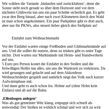
Wir wählen die Variante ‚hinlaufen und zurückfahren‘, denn die
Sonne steht noch gerade so über dem Horizont und vor dem
nächsten Glühwein tun uns ein paar Schritte sicherlich gut. Es geht
zwar den Berg hinauf, aber nach zwei Kilometern durch den Wald
ist man schon angekommen. Ein paar Parkplätze gibt es dort auch,
aber nur für PKWs, also steuert lieber gleich den Stellplatz an!
Einfahrt zum Weihnachtsmarkt
Vor der Einfahrt warten einige Freßbuden und Glühmarktstände auf
uns. Und die solltet ihr nutzen, denn zu trinken gibt es unter Tage
nichts. Dort warten nur Marktstände mit Heim- und Handwerkern
auf uns.
5 Euro pro Person kostet die Einfahrt in den Stollen und die
freiwilligen Helfer tun alles, um uns die Wartezeit zu verkürzen. Da
wird gesungen und gelacht und auf dem Akkordeon
Weihnachtslieder gespielt und natürlich singt das Volk nach kurzer
Aufwärmphase mit.
Und dann geht es auch schon los. Helme auf (ohne Helm kein
Einlass) und ab auf die Bahn.
‚Ellenbogen anlegen‘
Was als gut gemeinter Witz klang, entpuppt sich schnell als
notwendig! Der Stollen ist wirklich schmal und wer sich zu weit