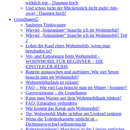
wirklich gut – Daumen hoch
Und schon juckt der Mückenstich nicht mehr: bite-
away : Daumen hoch!
Grundlagen
Sauberes Trinkwasser
Wieviel „Solaranlage“ brauche ich im Wohnmobil?
Wieviel „Solaranlage“ brauche ich im Wohnmobil? Teil
2
Lohnt der Kauf eines Wohnmobils, wenn man
berufstätig ist?
Ver- und Entsorgung beim Wohnmobil –
WOHNMOBIL FÜR BEGINNER – DIE
EINSTEIGER-REIHE
Batterie austauschen und aufrüsten: Wie viel Strom
braucht man im Wohnmobil?
Wohnmobilurlaub ist riskant!
FAQ – Wie viel Gas braucht man im Winter / Sommer?
Gasversorgung – die Grundlagen
Kann man Wasser aus dem Wohnmobiltank trinken?
FAQ: Eingraben verhindern
Wie kommt das Kajak aufs Wohnmobil?
Tip: Wohnmobil Maße sichtbar am Lenkrad notieren
Wenn die Toilettenkassette undicht ist –
Dichtungswechsel selbstgemacht
Batterieprobleme? Manchmal ist die Lösung einfacher,