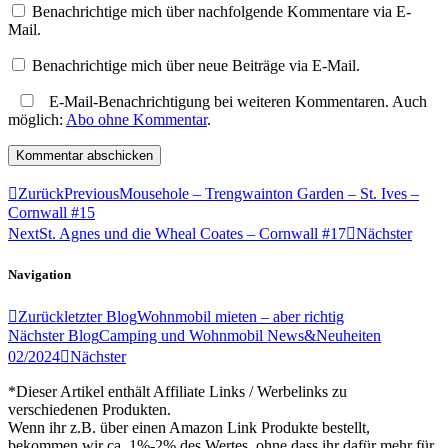
Benachrichtige mich über nachfolgende Kommentare via E-
Mail.
Benachrichtige mich über neue Beiträge via E-Mail.
E-Mail-Benachrichtigung bei weiteren Kommentaren. Auch
möglich:
Abo ohne Kommentar
.
Zurück
Previous
Mousehole – Trengwainton Garden – St. Ives –
Cornwall #15
Next
St. Agnes und die Wheal Coates – Cornwall #17
Nächster
Navigation
Zurück
letzter Blog
Wohnmobil mieten – aber richtig
Nächster Blog
Camping und Wohnmobil News&Neuheiten
02/2024
Nächster
*Dieser Artikel enthält Affiliate Links / Werbelinks zu
verschiedenen Produkten.
Wenn ihr z.B. über einen Amazon Link Produkte bestellt,
bekommen wir ca. 1%-2% des Wertes, ohne dass ihr dafür mehr für