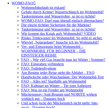
WOMO-FAQ
Wohnmobilurlaub ist riskant!
Gefahr durch Keime! Wasserschlauch im Wohnmobil!
Tankreinigung und Wasserrohre, so ist es richtig!
WOMO-FAQ: Darf man überall einfach übernachten?
Die einzig richtige Sicherung für die Markise!
Tankreinigung und Wasserrohre, so ist es richtig!
Wie kommt das Kajak aufs Wohnmobil? VIDEO
Risiko Trinkwasser im Wohnmobil: So geht es sicher.
Wieviel „Solaranlage“ brauche ich im Wohnmobil?
Ver- und Entsorgung beim Wohnmobil –
WOHNMOBIL FÜR BEGINNER – DIE
EINSTEIGER-REIHE
FAQ – Wie viel Gas braucht man im Winter / Sommer?
FAQ: Eingraben verhindern
FAQ: Toilettenhygiene
Am Beginn jeder Reise steht die Abfahrt – FAQ
Handwäsche oder Waschanlage: Der Wohnmobil-Test
FAQ – Alles tot? Starthilfe am Wohnmobil
FAQ: Kaltstart im Winter – Tip zum Anheizen
FAQ: Was ist ein Fender am Wohnmobil
Mückenspray: Anti-Brumm und NOBITE wirken
wirklich gut – Daumen hoch
Und schon juckt der Mückenstich nicht mehr: bite-
away : Daumen hoch!