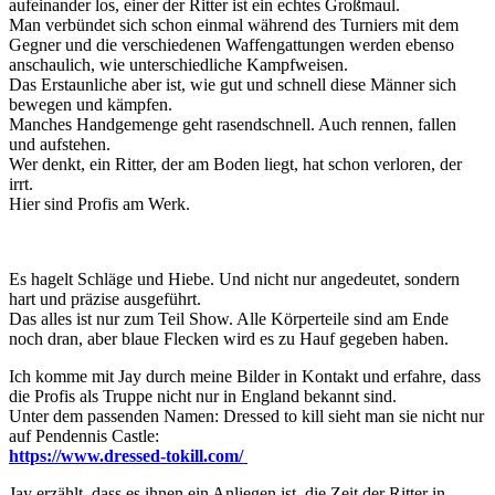
aufeinander los, einer der Ritter ist ein echtes Großmaul.
Man verbündet sich schon einmal während des Turniers mit dem
Gegner und die verschiedenen Waffengattungen werden ebenso
anschaulich, wie unterschiedliche Kampfweisen.
Das Erstaunliche aber ist, wie gut und schnell diese Männer sich
bewegen und kämpfen.
Manches Handgemenge geht rasendschnell. Auch rennen, fallen
und aufstehen.
Wer denkt, ein Ritter, der am Boden liegt, hat schon verloren, der
irrt.
Hier sind Profis am Werk.
Es hagelt Schläge und Hiebe. Und nicht nur angedeutet, sondern
hart und präzise ausgeführt.
Das alles ist nur zum Teil Show. Alle Körperteile sind am Ende
noch dran, aber blaue Flecken wird es zu Hauf gegeben haben.
Ich komme mit Jay durch meine Bilder in Kontakt und erfahre, dass
die Profis als Truppe nicht nur in England bekannt sind.
Unter dem passenden Namen: Dressed to kill sieht man sie nicht nur
auf Pendennis Castle:
https://www.dressed-tokill.com/
Jay erzählt, dass es ihnen ein Anliegen ist, die Zeit der Ritter in