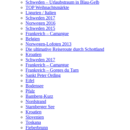
Schweden – Urlaubstraum in Blau-Gelb
TOP Weihnachtsmärkte
Ligurien / Italien
Schweden 2017
Norwegen 2016
Schweden 2015
Frankreich – Camargue
Belgien
Norwegen-Lofoten 2013
Die ultimative Reiseroute durch Schottland
Kroatien
Schweden 2017
Frankreich – Camargue
Frankreich – Gorges du Tarn
Sankt Peter Ording
Eifel
Bodensee
Pfalz
Bamberg-Kurz
Nordstrand
Starnberger See
Kroatien
Slovenien
Toskana
Fieberbrunn