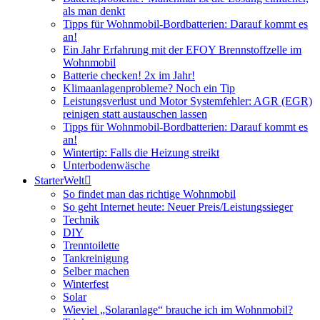
als man denkt
Tipps für Wohnmobil-Bordbatterien: Darauf kommt es
an!
Ein Jahr Erfahrung mit der EFOY Brennstoffzelle im
Wohnmobil
Batterie checken! 2x im Jahr!
Klimaanlagenprobleme? Noch ein Tip
Leistungsverlust und Motor Systemfehler: AGR (EGR)
reinigen statt austauschen lassen
Tipps für Wohnmobil-Bordbatterien: Darauf kommt es
an!
Wintertip: Falls die Heizung streikt
Unterbodenwäsche
StarterWelt
So findet man das richtige Wohnmobil
So geht Internet heute: Neuer Preis/Leistungssieger
Technik
DIY
Trenntoilette
Tankreinigung
Selber machen
Winterfest
Solar
Wieviel „Solaranlage“ brauche ich im Wohnmobil?