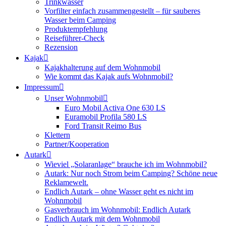
Trinkwasser
Vorfilter einfach zusammengestellt – für sauberes
Wasser beim Camping
Produktempfehlung
Reiseführer-Check
Rezension
Kajak
Kajakhalterung auf dem Wohnmobil
Wie kommt das Kajak aufs Wohnmobil?
Impressum
Unser Wohnmobil
Euro Mobil Activa One 630 LS
Euramobil Profila 580 LS
Ford Transit Reimo Bus
Klettern
Partner/Kooperation
Autark
Wieviel „Solaranlage“ brauche ich im Wohnmobil?
Autark: Nur noch Strom beim Camping? Schöne neue
Reklamewelt.
Endlich Autark – ohne Wasser geht es nicht im
Wohnmobil
Gasverbrauch im Wohnmobil: Endlich Autark
Endlich Autark mit dem Wohnmobil