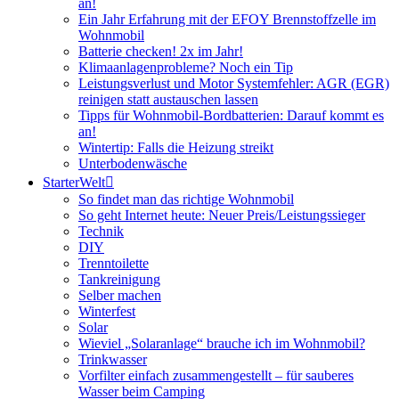
an!
Ein Jahr Erfahrung mit der EFOY Brennstoffzelle im
Wohnmobil
Batterie checken! 2x im Jahr!
Klimaanlagenprobleme? Noch ein Tip
Leistungsverlust und Motor Systemfehler: AGR (EGR)
reinigen statt austauschen lassen
Tipps für Wohnmobil-Bordbatterien: Darauf kommt es
an!
Wintertip: Falls die Heizung streikt
Unterbodenwäsche
StarterWelt
So findet man das richtige Wohnmobil
So geht Internet heute: Neuer Preis/Leistungssieger
Technik
DIY
Trenntoilette
Tankreinigung
Selber machen
Winterfest
Solar
Wieviel „Solaranlage“ brauche ich im Wohnmobil?
Trinkwasser
Vorfilter einfach zusammengestellt – für sauberes
Wasser beim Camping