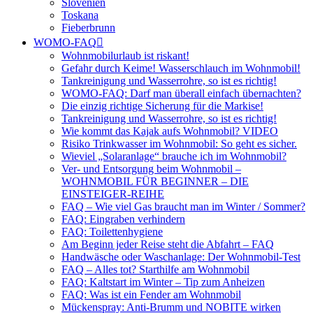
Slovenien
Toskana
Fieberbrunn
WOMO-FAQ
Wohnmobilurlaub ist riskant!
Gefahr durch Keime! Wasserschlauch im Wohnmobil!
Tankreinigung und Wasserrohre, so ist es richtig!
WOMO-FAQ: Darf man überall einfach übernachten?
Die einzig richtige Sicherung für die Markise!
Tankreinigung und Wasserrohre, so ist es richtig!
Wie kommt das Kajak aufs Wohnmobil? VIDEO
Risiko Trinkwasser im Wohnmobil: So geht es sicher.
Wieviel „Solaranlage“ brauche ich im Wohnmobil?
Ver- und Entsorgung beim Wohnmobil –
WOHNMOBIL FÜR BEGINNER – DIE
EINSTEIGER-REIHE
FAQ – Wie viel Gas braucht man im Winter / Sommer?
FAQ: Eingraben verhindern
FAQ: Toilettenhygiene
Am Beginn jeder Reise steht die Abfahrt – FAQ
Handwäsche oder Waschanlage: Der Wohnmobil-Test
FAQ – Alles tot? Starthilfe am Wohnmobil
FAQ: Kaltstart im Winter – Tip zum Anheizen
FAQ: Was ist ein Fender am Wohnmobil
Mückenspray: Anti-Brumm und NOBITE wirken