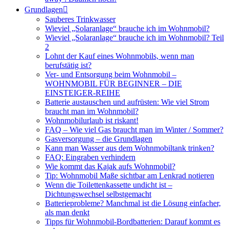
Grundlagen
Sauberes Trinkwasser
Wieviel „Solaranlage“ brauche ich im Wohnmobil?
Wieviel „Solaranlage“ brauche ich im Wohnmobil? Teil
2
Lohnt der Kauf eines Wohnmobils, wenn man
berufstätig ist?
Ver- und Entsorgung beim Wohnmobil –
WOHNMOBIL FÜR BEGINNER – DIE
EINSTEIGER-REIHE
Batterie austauschen und aufrüsten: Wie viel Strom
braucht man im Wohnmobil?
Wohnmobilurlaub ist riskant!
FAQ – Wie viel Gas braucht man im Winter / Sommer?
Gasversorgung – die Grundlagen
Kann man Wasser aus dem Wohnmobiltank trinken?
FAQ: Eingraben verhindern
Wie kommt das Kajak aufs Wohnmobil?
Tip: Wohnmobil Maße sichtbar am Lenkrad notieren
Wenn die Toilettenkassette undicht ist –
Dichtungswechsel selbstgemacht
Batterieprobleme? Manchmal ist die Lösung einfacher,
als man denkt
Tipps für Wohnmobil-Bordbatterien: Darauf kommt es