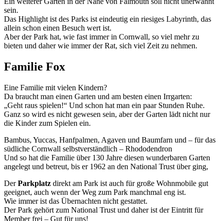
Ein weiterer Garten in der Nähe von Falmouth soll nicht unerwähnt
sein.
Das Highlight ist des Parks ist eindeutig ein riesiges Labyrinth, das
allein schon einen Besuch wert ist.
Aber der Park hat, wie fast immer in Cornwall, so viel mehr zu
bieten und daher wie immer der Rat, sich viel Zeit zu nehmen.
Familie Fox
Eine Familie mit vielen Kindern?
Da braucht man einen Garten und am besten einen Irrgarten:
„Geht raus spielen!“ Und schon hat man ein paar Stunden Ruhe.
Ganz so wird es nicht gewesen sein, aber der Garten lädt nicht nur
die Kinder zum Spielen ein.
Bambus, Yuccas, Hanfpalmen, Agaven und Baumfarn und – für das
südliche Cornwall selbstverständlich – Rhododendron
Und so hat die Familie über 130 Jahre diesen wunderbaren Garten
angelegt und betreut, bis er 1962 an den National Trust über ging,
Der
Parkplatz
direkt am Park ist auch für große Wohnmobile gut
geeignet, auch wenn der Weg zum Park manchmal eng ist.
Wie immer ist das Übernachten nicht gestattet.
Der Park gehört zum National Trust und daher ist der Eintritt für
Member frei – Gut für uns!