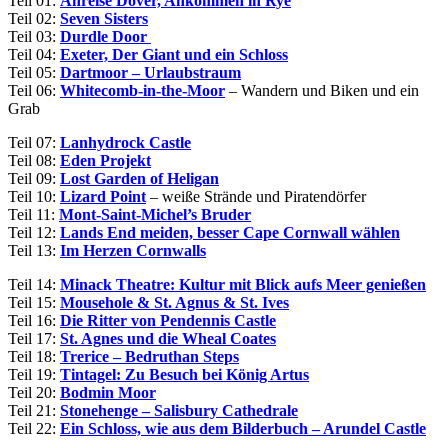
Teil 01:
Anreise Dover, Ankommen in Rye
Teil 02:
Seven Sisters
Teil 03:
Durdle Door
Teil 04:
Exeter, Der Giant und ein Schloss
Teil 05:
Dartmoor – Urlaubstraum
Teil 06:
Whitecomb
-in-the-Moor
– Wandern und Biken und ein
Grab
Teil 07:
Lanhydrock Castle
Teil 08:
Eden Projekt
Teil 09:
Lost Garden of Heligan
Teil 10:
Lizard Point
– weiße Strände und Piratendörfer
Teil 11:
Mont-Saint-Michel’s Bruder
Teil 12:
Lands End meiden, besser Cape Cornwall wählen
Teil 13:
Im Herzen Cornwalls
Teil 14:
Minack Theatre: Kultur mit Blick aufs Meer genießen
Teil 15:
Mousehole & St. Agnus & St. Ives
Teil 16:
Die Ritter von Pendennis Castle
Teil 17:
St. Agnes und die Wheal Coates
Teil 18:
Trerice – Bedruthan Steps
Teil 19:
Tintagel: Zu Besuch bei König Artus
Teil 20:
Bodmin Moor
Teil 21:
Stonehenge – Salisbury Cathedrale
Teil 22:
Ein Schloss, wie aus dem Bilderbuch – Arundel Castle